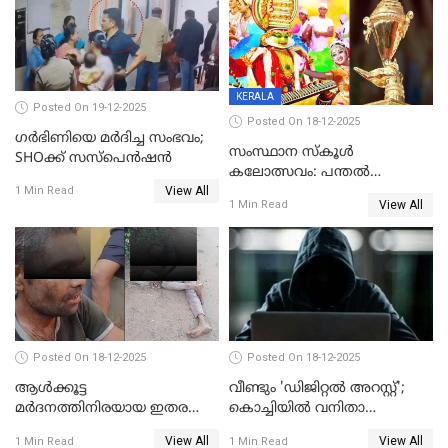
KERALA
Posted On 19-12-2025
Posted On 18-12-2025
ഗര്‍ഭിണിയെ മർദിച്ച സംഭവം;
സംസ്ഥാന സ്കൂൾ
SHOക്ക് സസ്പെൻഷൻ
കലോത്സവം: പന്തൽ
View All
കാൽനാട്ടൽ 20 ന്
1 Min Read
View All
1 Min Read
Posted On 18-12-2025
Posted On 18-12-2025
ആൾക്കൂട്ട
വീണ്ടും 'ഡിജിറ്റല്‍ അറസ്റ്റ്';
മർദനത്തിനിരയായ ഇതര
കൊച്ചിയില്‍ വനിതാ
സംസ്ഥാന തൊഴിലാളി മരിച്ചു;
ഡോക്ടര്‍ക്ക് നഷ്ടമായത് 6.38
View All
View All
1 Min Read
1 Min Read