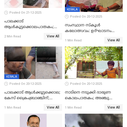
KERALA
Posted On 21-12-2025
Posted On 20-12-2025
പാലക്കാട്‌
സംസ്ഥാന സ്കൂൾ
ആൾകൂട്ടക്കൊലപാതകം;
കലോത്സവം: ഉദ്ഘാടനം
അന്വേഷണം
View All
മുഖ്യമന്ത്രി, സമാപനത്തിൽ
2 Min Read
ഊർജ്ജിതമാക്കിമാക്കി
View All
1 Min Read
മുഖ്യാതിഥിയായി
ക്രൈംബ്രാഞ്ച്
മോഹൻലാൽ
KERALA
Posted On 20-12-2025
Posted On 20-12-2025
പാലക്കാട് ആൾക്കൂട്ടക്കൊല;
നാടിനെ നടുക്കി ദാരുണ
കേസ് ക്രൈംബ്രാഞ്ചിന്;
കൊലപാതകം; അഞ്ചു
DYSPയുടെ നേതൃത്വത്തിൽ
വയസ്സുകാരനെ 'അമ്മ
View All
View All
1 Min Read
1 Min Read
അന്വേഷിക്കും
കഴുത്തുഞെരിച്ച് കൊന്നു