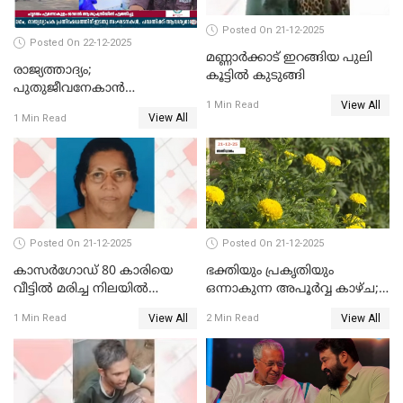
Posted On 21-12-2025
Posted On 22-12-2025
മണ്ണാർക്കാട് ഇറങ്ങിയ പുലി
രാജ്യത്താദ്യം;
കൂട്ടിൽ കുടുങ്ങി
പുതുജീവനേകാൻ
View All
ഷിബുവിന്റെ ഹൃദയം
1 Min Read
View All
1 Min Read
എറണാകുളം സർക്കാർ
ജനറൽ
ആശുപത്രിയിലെത്തിച്ചു
Posted On 21-12-2025
Posted On 21-12-2025
കാസർഗോഡ് 80 കാരിയെ
ഭക്തിയും പ്രകൃതിയും
വീട്ടിൽ മരിച്ച നിലയിൽ
ഒന്നാകുന്ന അപൂര്‍വ്വ കാഴ്ച;
കണ്ടെത്തി
ഭക്തർക്ക്
View All
View All
1 Min Read
2 Min Read
കാഴ്ചാനുഭവമൊരുക്കി
ശബരീ നന്ദനം