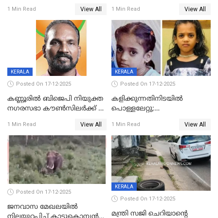
ദാരുണാന്ത്യം; അപകടം
View All
View All
1 Min Read
1 Min Read
കണ്ടോത്ത് ദേശീയ പാതയിൽ
KERALA
KERALA
Posted On 17-12-2025
Posted On 17-12-2025
കണ്ണൂരിൽ ബിജെപി നിയുക്ത
കളിക്കുന്നതിനിടയിൽ
നഗരസഭാ കൗൺസിലർക്ക് 36
പൊള്ളലേറ്റു;
വർഷം തടവുശിക്ഷ
ചികിത്സയിലായിരുന്ന രണ്ടാം
View All
View All
1 Min Read
1 Min Read
ക്ലാസ് വിദ്യാർത്ഥിനി മരിച്ചു
KERALA
Posted On 17-12-2025
Posted On 17-12-2025
ജനവാസ മേഖലയില്‍
മന്ത്രി സജി ചെറിയാന്റെ
നിലയുറപ്പിച്ച് കാട്ടുകൊമ്പന്‍