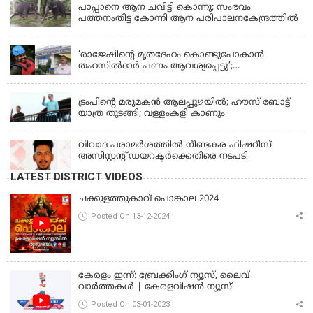
പാപ്പാനെ ആന ചവിട്ടി കൊന്നു; സംഭവം
പത്തനംതിട്ട കോന്നി ആന പരിപാലനകേന്ദ്രത്തിൽ
KERALA
‘രാജേഷിന്‍റെ മൃതദേഹം കൊണ്ടുപോകാന്‍
തഹസില്‍ദാര്‍ പണം ആവശ്യപ്പെട്ടു’;
ഗുരുതരആരോപണം
LATEST NEWS
ട്രംപിന്റെ മരുമകന്‍ ആലപ്പുഴയില്‍; ഹൗസ് ബോട്ട്
യാത്ര തുടങ്ങി; വള്ളംകളി കാണും
വിവാദ പരാമര്‍ശത്തില്‍ നീണ്ടകര ഫിഷറീസ്
അസിസ്റ്റന്റ് ഡയറക്ടര്‍ക്കെതിരെ നടപടി
LATEST DISTRICT VIDEOS
ചക്കുളത്തുകാവ് പൊങ്കാല 2024
Posted On 13-12-2024
കേരളം ഇന്ന്: ബ്രേക്കിംഗ് ന്യൂസ്, ലൈവ്
വാർത്തകൾ | കേരളവിഷൻ ന്യൂസ്
Posted On 03-01-2023