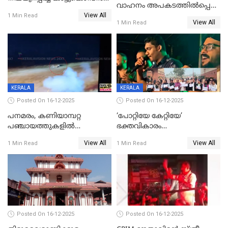
വാഹനം അപകടത്തിൽപ്പെട്ടു;
പടയപ്പ
View All
മന്ത്രിയും സംഘവും
1 Min Read
View All
1 Min Read
രക്ഷപ്പെട്ടത് തലനാരിടയ്ക്ക്
KERALA
KERALA
Posted On 16-12-2025
Posted On 16-12-2025
പനമരം, കണിയാമ്പറ്റ
‘പോറ്റിയേ കേറ്റിയേ’
പഞ്ചായത്തുകളിൽ
ഭക്തവികാരം
ബുധനാഴ്ച വിദ്യാഭ്യാസ
വ്രണപ്പെടുത്തിയെന്നു
View All
View All
1 Min Read
1 Min Read
സ്ഥാപനങ്ങൾക്ക് അവധി
ഡിജിപിക്ക് പരാതി; ശക്തമായ
നടപടി വേണമെന്നു
സിപിഐഎമ്മും
Posted On 16-12-2025
Posted On 16-12-2025