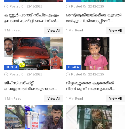
Posted On 22-12-2025
Posted On 22-12-2025
കണ്ണൂർ പാറാട് സിപിഐഎം
ശസ്ത്രക്രിയയ്‌ക്കിടെ യുവതി
ബ്രാഞ്ച് കമ്മിറ്റി ഓഫിസിൽ
മരിച്ചു; ചികിത്സാപ്പിഴവ്
തീയിട്ടു; നേതാക്കളുടെ
ആരോപിച്ച് ബന്ധുക്കൾ;
View All
View All
1 Min Read
1 Min Read
ചിത്രങ്ങളടക്കം കത്തിയ
സംഭവം മാവേലിക്കരയിൽ
നിലയിൽ
KERALA
KERALA
Posted On 22-12-2025
Posted On 22-12-2025
ജിപ്സി ഡ്രിഫ്റ്റ്
വീട്ടുമുറ്റത്തെ കുളത്തിൽ
ചെയ്യുന്നതിനിടെയുണ്ടായ
വീണ് മൂന്ന് വയസുകാരി
അപകടം; 14 വയസുകാരന്
മരിച്ചു
View All
View All
1 Min Read
1 Min Read
ദാരുണാന്ത്യം; ജീപ്സി
ഓടിച്ചയാൾ അറസ്റ്റിൽ.