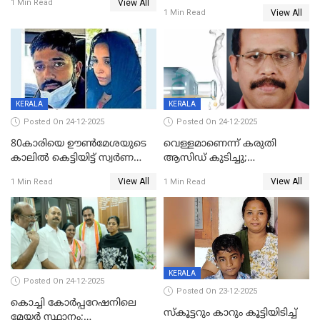
View All
പൊള്ളിച്ചു; 8 മാസം
1 Min Read
View All
1 Min Read
ഗർഭിണിയായ യുവതിക്ക് ക്രൂര
മർദനം
KERALA
KERALA
Posted On 24-12-2025
Posted On 24-12-2025
80കാരിയെ ഊൺമേശയുടെ
വെള്ളമാണെന്ന് കരുതി
കാലിൽ കെട്ടിയിട്ട് സ്വർണവും
ആസിഡ് കുടിച്ചു;
പണവും കവർന്നു;
ചികിത്സയിലിരുന്ന ആള്‍
View All
View All
1 Min Read
1 Min Read
കൊച്ചുമകനും സുഹൃത്തും
മരിച്ചു
അറസ്റ്റിൽ
KERALA
Posted On 24-12-2025
Posted On 23-12-2025
കൊച്ചി കോര്‍പ്പറേഷനിലെ
സ്കൂട്ടറും കാറും കൂട്ടിയിടിച്ച്
മേയര്‍ സ്ഥാനം;