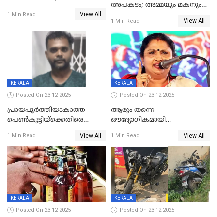
അപകടം; അമ്മയും മകനും
കോണ്‍ഗ്രസില്‍ അതൃപതി
View All
മരിച്ചു, മറ്റൊരു മകൻ
1 Min Read
രൂക്ഷം
View All
1 Min Read
ഗുരുതരാവസ്ഥയിൽ
KERALA
KERALA
Posted On 23-12-2025
Posted On 23-12-2025
പ്രായപൂർത്തിയാകാത്ത
ആരും തന്നെ
പെൺകുട്ടിയ്ക്കെതിരെ
ഔദ്യോഗികമായി
ലൈംഗികാതിക്രമം; 36കാരന്
അറിയിച്ചിട്ടില്ല, മേയറെ
View All
View All
1 Min Read
1 Min Read
59 വർഷം തടവും 90,൦൦൦ രൂപ
കണ്ടെത്താൻ ഇന്ന് കോർ
പിഴയും ശിക്ഷ
കമ്മിറ്റി കൂടിയില്ല';
അതൃപ്തിയുമായി ദീപ്തി മേരി
വർഗീസ്
KERALA
KERALA
Posted On 23-12-2025
Posted On 23-12-2025