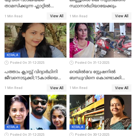
യുവതി വാടകയ്ക്ക്
കണ്ണൂരിൽ കെ സുധാകരൻ
താമസിക്കുന്ന ഫ്ലാറ്റില്‍
സ്ഥാനാർഥിയായേക്കും
തൂങ്ങിമരിച്ച നിലയില്‍;
View All
View All
1 Min Read
1 Min Read
സംഭവം കൈതപ്പൊയിലില്‍
KERALA
Posted On 31-12-2025
Posted On 31-12-2025
പത്താം ക്ലാസ്സ് വിദ്യാര്‍ഥിനി
റെയിൽവേ സ്റ്റേഷനിൽ
ജീവനൊടുക്കി;15കാരിയെ
ബന്ധുവിനെ കൊണ്ടാക്കി
കണ്ടെത്തിയത്
മടങ്ങുന്നതിനിടെ ടോറസ്സ്
View All
View All
1 Min Read
1 Min Read
കിടപ്പുമുറിയില്‍ തൂങ്ങി മരിച്ച
ലോറി സ്കൂട്ടറിൽ ഇടിച്ചു :
നിലയിൽ
യുവതിക്ക് ദാരുണാന്ത്യം
KERALA
KERALA
Posted On 31-12-2025
Posted On 30-12-2025