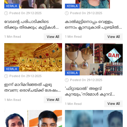
KERALA
KERALA
Posted On 29-12-2025
Posted On 29-12-2025
വേടന്റെ പരിപാടിക്കിടെ
കാൽമുട്ടിനൊപ്പം വെള്ളം,
തിക്കും തിരക്കും; കുട്ടികള്‍
ഒന്നാം ക്ലാസുകാരി പുഴയിൽ
ഉള്‍പ്പെടെ നിരവധി പേര്‍ക്ക്
മുങ്ങി മരിച്ചു; ദാരുണ സംഭവം
View All
View All
1 Min Read
1 Min Read
പരിക്ക്; പാളം മറികടന്ന
കുട്ടികൾക്കൊപ്പം
യുവാവ് ട്രെയിന്‍ തട്ടി മരിച്ചു
കളിക്കുന്നതിനിടെ
KERALA
KERALA
Posted On 29-12-2025
Posted On 29-12-2025
ഇന്ന് മാറിമറിഞ്ഞത് ഏഴു
'ഫിറ്റായാൽ' അളവ്
തവണ; ഒരാഴ്ചയ്ക്ക് ശേഷം
കുറയും,'സ്‌മോൾ കുറവ്
സ്വർണവിലയിൽ ഇടിവ്
View All
പിടികൂടി; ബാറിന് 25,000 രൂപ
1 Min Read
View All
1 Min Read
പിഴ