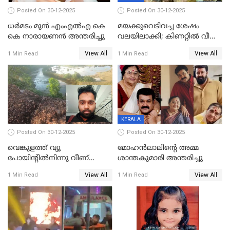
Posted On 30-12-2025
Posted On 30-12-2025
ധർമടം മുൻ എംഎല്‍എ കെ
മയക്കുവെടിവച്ച ശേഷം
കെ നാരായണന്‍ അന്തരിച്ചു
വലയിലാക്കി; കിണറ്റിൽ വീണ
കടുവയെ പുറത്തെത്തിച്ചു
View All
View All
1 Min Read
1 Min Read
KERALA
Posted On 30-12-2025
Posted On 30-12-2025
വെങ്കുളത്ത് വ്യൂ
മോഹന്‍ലാലിന്‍റെ അമ്മ
പോയിന്റിൽനിന്നു വീണ്
ശാന്തകുമാരി അന്തരിച്ചു
യുവാവ് മരിച്ചു
View All
View All
1 Min Read
1 Min Read