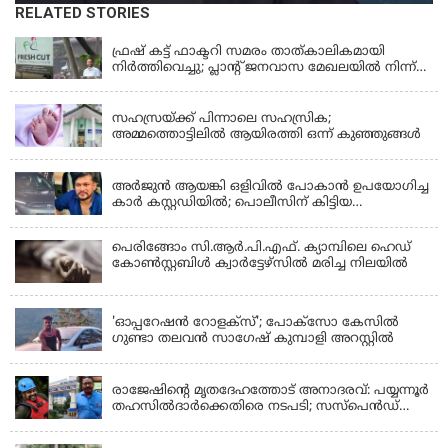
RELATED STORIES
KERALA
ഫ്രഷ് കട്ട് ഫാക്ടറി സമരം താത്കാലികമായി
നിർത്തിവെച്ചു; പ്ലാൻ്റ് ജനവാസ മേഖലയിൽ നിന്ന്
മാറ്റാൻ കമ്പനി സന്നദ്ധത അറിയിച്ചതായി പി.കെ
KERALA
ഫിറോസ് എംഎൽഎ
സഹസ്രയ്ക്ക് പിന്നാലെ സഹസ്രിക;
അമ്മത്തൊട്ടിലില്‍ ആയിരത്തി ഒന്ന് കുഞ്ഞുങ്ങള്‍
KERALA
അർജുൻ ആയങ്കി ഒളിവിൽ പോകാൻ ഉപയോഗിച്ച
കാർ കസ്റ്റഡിയിൽ; പൊലീസിന് കിട്ടിയ
വാഹനത്തിന്റെ ഉടമ അർജുന്റെ ഭാര്യ
പെരിങ്ങോം സി.ആർ.പി.എഫ്. ക്യാമ്പിലെ ഹെഡ്
കോൺസ്റ്റബിൾ ക്വാർട്ടേഴ്സിൽ മരിച്ച നിലയിൽ
LATEST NEWS
'ഓപ്പറേഷൻ റോളക്സ്'; പോക്സോ കേസിൽ
ഗുണ്ടാ തലവൻ സാഗേഷ് കുമ്പാളി അറസ്റ്റിൽ
KERALA
രാജേഷിന്റെ മൃതദേഹത്തോട് അനാദരവ്: പയ്യന്നൂർ
തഹസിൽദാർക്കെതിരെ നടപടി; സസ്പെൻഡ്
ചെയ്യാൻ നിർദേശം നൽകി മന്ത്രി
KERALA