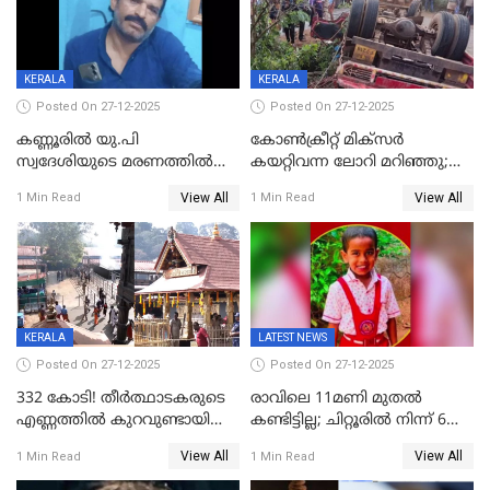
KERALA
KERALA
Posted On 27-12-2025
Posted On 27-12-2025
കണ്ണൂരിൽ യു.പി
കോണ്‍ക്രീറ്റ് മിക്‌സര്‍
സ്വദേശിയുടെ മരണത്തിൽ
കയറ്റിവന്ന ലോറി മറിഞ്ഞു;
അഞ്ചംഗ സംഘത്തിനെതിരെ
രണ്ടുപേര്‍ക്ക് ദാരുണാന്ത്യം;
View All
View All
1 Min Read
1 Min Read
കേസ്; തർക്കമുണ്ടായത്
അപകടം കണ്ണൂരിൽ
ഫേഷ്യലിന് 300 രൂപ
ആവശ്യപ്പെട്ടതിനെച്ചൊല്ലി
KERALA
LATEST NEWS
Posted On 27-12-2025
Posted On 27-12-2025
332 കോടി! തീർത്ഥാടകരുടെ
രാവിലെ 11മണി മുതൽ
എണ്ണത്തിൽ കുറവുണ്ടായിട്ടും
കണ്ടിട്ടില്ല; ചിറ്റൂരിൽ നിന്ന് 6
ശബരിമലയിൽ വരുമാനം
വയസ്സുകാരനെ കാണാതായി
View All
View All
1 Min Read
1 Min Read
കുതിച്ചുയരുന്നു