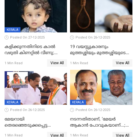
KERALA
Posted On 27-12-2025
Posted On 26-12-2025
കളിക്കുന്നതിനിടെ കാൽ
19 വയസ്സുകാരനും
വഴുതി കിണറ്റിൽ വീണു;
മുത്തശ്ശിയും മുത്തശ്ശിയുടെ
ഒന്നര വയസ്സുകാരന്
സഹോദരിയും വീട്ടിൽ തൂങ്ങി
View All
View All
1 Min Read
1 Min Read
ദാരുണാന്ത്യം
മരിച്ചനിലയിൽ
KERALA
KERALA
Posted On 26-12-2025
Posted On 26-12-2025
മേയറായി
നടന്നതിതാണ്, ‘മേയർ
തെരഞ്ഞെടുക്കപ്പെട്ട
ആകാൻ പോവുകയാണ്...;
ശേഷമുള്ള പി ഇന്ദിരയുടെ
ആവട്ടെ, അഭിനന്ദനങ്ങൾ’;
View All
View All
1 Min Read
1 Min Read