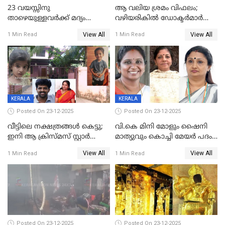
23 വയസ്സിനു
ആ വലിയ ശ്രമം വിഫലം;
താഴെയുള്ളവർക്ക് മദ്യം
വഴിയരികില്‍ ‌ഡോക്ടര്‍മാര്‍
നൽകിയതിനെതിരെ കർശന
ശസ്ത്രക്രിയ നടത്തിയ ലിനു
View All
View All
1 Min Read
1 Min Read
നടപടി;സ്ഥാപനങ്ങൾക്കെതിരെ
മരണത്തിന് കീഴടങ്ങി
രണ്ട് കേസുകൾ
KERALA
KERALA
Posted On 23-12-2025
Posted On 23-12-2025
വീട്ടിലെ നക്ഷത്രങ്ങൾ കെട്ടു;
വി.കെ മിനി മോളും ഷൈനി
ഇനി ആ ക്രിസ്മസ് സ്റ്റാർ
മാത്യുവും കൊച്ചി മേയർ പദം
മാത്രം; പൈതങ്ങൾക്ക്
പങ്കിടും; ദീപ്തി മേരി വർഗീസ്
View All
View All
1 Min Read
1 Min Read
വേണ്ടിയുള്ള
മേയറാകില്ല
പിടിവലിക്കിടയിൽ
അപ്പൂപ്പനെതിരെ പോക്സോ
കേസ് ഒടുവിൽ 4 ജീവനുകൾ
പൊലിഞ്ഞു
Posted On 23-12-2025
Posted On 23-12-2025