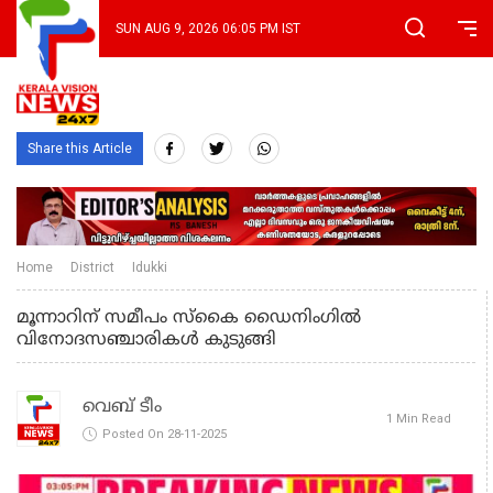
SUN AUG 9, 2026 06:05 PM IST
Share this Article
Home
District
Idukki
മൂന്നാറിന് സമീപം സ്‌കൈ ഡൈനിംഗിൽ
വിനോദസഞ്ചാരികൾ കുടുങ്ങി
വെബ് ടീം
1 Min Read
Posted On 28-11-2025