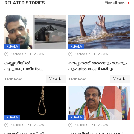
RELATED STORIES
View all news
KERALA
KERALA
Posted On 31-12-2025
Posted On 31-12-2025
കസ്റ്റഡിയിൽ
മലപ്പുറത്ത് അമ്മയും മകനും
എടുക്കുന്നതിനിടെ
പുഴയിൽ മുങ്ങി മരിച്ചു
വിലങ്ങുമായി രക്ഷപ്പെട്ട
View All
View All
1 Min Read
1 Min Read
വധശ്രമക്കേസ് പ്രതി പിടിയിൽ
KERALA
KERALA
Posted On 31-12-2025
Posted On 31-12-2025