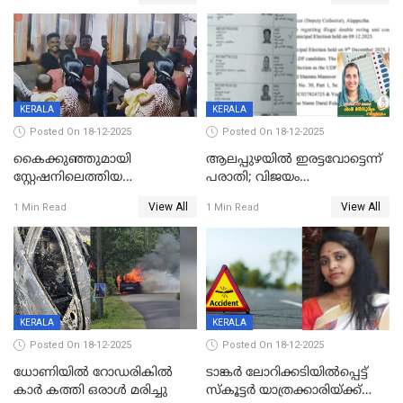
നടുക്കുന്ന സംഭവം
കോടി രൂപ
വാളയാറിൽ
KERALA
KERALA
Posted On 18-12-2025
Posted On 18-12-2025
കൈക്കുഞ്ഞുമായി
ആലപ്പുഴയിൽ ഇരട്ടവോട്ടെന്ന്
സ്റ്റേഷനിലെത്തിയ
പരാതി; വിജയം
യുവതിയ്ക്ക് മർദ്ദനം; സിഐ
റദ്ദാക്കണമെന്ന് വലിയമരം
View All
View All
1 Min Read
1 Min Read
കരണത്തടിച്ചു; CC ടിവി
വാർഡിലെ എൽഡിഎഫ്
ദൃശ്യങ്ങൾ പുറത്ത്
സ്ഥാനാർത്ഥി
KERALA
KERALA
Posted On 18-12-2025
Posted On 18-12-2025
ധോണിയിൽ റോഡരികിൽ
ടാങ്കർ ലോറിക്കടിയിൽപ്പെട്ട്
കാർ കത്തി ഒരാൾ മരിച്ചു
സ്കൂട്ടർ യാത്രക്കാരിയ്ക്ക്