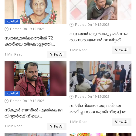
KERALA
Posted On 19-12-2025
Posted On 19-12-2025
വാളയാർ ആൾക്കൂട്ട മർദനം:
സ്വത്തുതര്‍ക്കത്തില്‍ 72
രാംനാരായണൻ നേരിട്ടത്
കാരിയെ തീകൊളുത്തി
കൊടും ക്രൂരത; ശരീരത്തിൽ
View All
കൊന്നു;
1 Min Read
നാൽപ്പതിലേറെ
View All
1 Min Read
ക്രൂരകൊലപാതകത്തില്‍
മുറിവുകളെന്ന് പോസ്റ്റ്‌മോർട്ടം
സഹോദരിപുത്രന് ജീവപര്യന്തം
റിപ്പോർട്ട്
KERALA
Posted On 19-12-2025
Posted On 19-12-2025
ഗര്‍ഭിണിയായ യുവതിയെ
സ്കൂൾ ബസിൽ എൽകെജി
മര്‍ദിച്ച സംഭവം; ജിസ്‌ട്രേറ്റ് തല
വിദ്യാര്‍ത്ഥിനിയെ
അന്വേഷണം വേണമെന്ന്
View All
ലൈംഗികമായി ഉപദ്രവിച്ചു;
1 Min Read
യുവതി
View All
1 Min Read
ക്ലീനര്‍ പിടിയിൽ