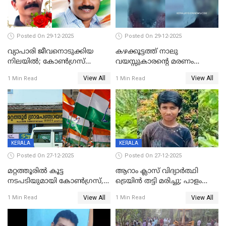
Posted On 29-12-2025
Posted On 29-12-2025
വ്യാപാരി ജീവനൊടുക്കിയ
കഴക്കൂട്ടത്ത് നാലു
നിലയില്‍; കോണ്‍ഗ്രസ്
വയസ്സുകാരന്റെ മരണം
കൗണ്‍സിലറുടെ
കൊലപാതകം: അമ്മയും
View All
View All
1 Min Read
1 Min Read
മാനസികപീഡനമെന്ന് കുറിപ്പ്
സുഹൃത്തും പൊലീസ്
കസ്റ്റഡിയിൽ
KERALA
KERALA
Posted On 27-12-2025
Posted On 27-12-2025
മറ്റത്തൂരിൽ കൂട്ട
ആറാം ക്ലാസ് വിദ്യാർത്ഥി
നടപടിയുമായി കോണ്‍ഗ്രസ്,
ട്രെയിൻ തട്ടി മരിച്ചു; പാളം
ബിജെപി പാളയത്തിലെത്തിയ
മുറിച്ചുകടക്കുന്നതിനിടെ
View All
View All
1 Min Read
1 Min Read
എട്ട് പേര്‍ ഉള്‍പ്പെടെ
അപകടം മലപ്പുറത്ത്
പത്തുപേരെ പുറത്താക്കി,
ചൊവ്വന്നൂരിലും നടപടി