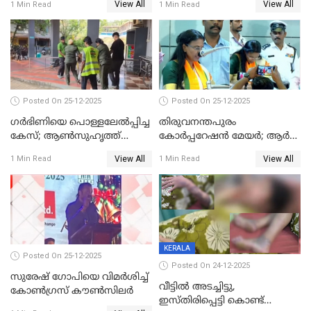
View All
View All
1 Min Read
1 Min Read
Posted On 25-12-2025
Posted On 25-12-2025
ഗര്‍ഭിണിയെ പൊള്ളലേല്‍പ്പിച്ച
തിരുവനന്തപുരം
കേസ്; ആണ്‍സുഹൃത്ത്
കോര്‍പ്പറേഷന്‍ മേയർ; ആര്‍
പിടിയില്‍
ശ്രീലേഖയ്ക്ക് മുൻതൂക്കം
View All
View All
1 Min Read
1 Min Read
KERALA
Posted On 25-12-2025
Posted On 24-12-2025
സുരേഷ് ഗോപിയെ വിമര്‍ശിച്ച്
വീട്ടിൽ അടച്ചിട്ടു,
കോണ്‍ഗ്രസ് കൗണ്‍സിലര്‍
ഇസ്തിരിപ്പെട്ടി കൊണ്ട്