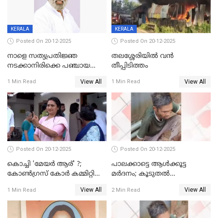
KERALA
KERALA
Posted On 20-12-2025
Posted On 20-12-2025
നാളെ സത്യപ്രതിജ്ഞ
തലശ്ശേരിയിൽ വൻ
നടക്കാനിരിക്കെ പഞ്ചായത്ത്
തീപ്പിടിത്തം
മെമ്പർ മരിച്ചു
View All
View All
1 Min Read
1 Min Read
Posted On 20-12-2025
Posted On 20-12-2025
കൊച്ചി 'മേയർ ആര്' ?;
പാലക്കാട്ടെ ആള്‍ക്കൂട്ട
കോണ്‍ഗ്രസ് കോര്‍ കമ്മിറ്റി
മര്‍ദനം; കൂടുതല്‍
യോഗം ചൊവ്വാഴ്ച
അറസ്റ്റുണ്ടാവും, മര്‍ദിച്ചത് 15
View All
View All
1 Min Read
2 Min Read
അംഗ സംഘമെന്ന് വിവരം