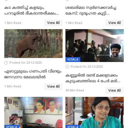
കട കത്തിച്ച് കളയും,
ശബരിമല സ്വര്‍ണക്കവര്‍ച്ച
പറവൂരില്‍ ഭീകരാന്തരീക്ഷം
കേസ്; ദുരൂഹത കൂട്ടി
സൃഷ്ടിച്ച് കുട്ടി ലഹരിസംഘം
വിദേശവ്യവസായിയുടെ മൊഴി
View All
View All
1 Min Read
1 Min Read
KERALA
Posted On 23-12-2025
Posted On 22-12-2025
ഏഴാറ്റുമുഖം ഗണപതി വീണ്ടും
കണ്ണൂരിൽ രണ്ട് മക്കളടക്കം
ജനവാസ മേഖലയിൽ
കുടുംബത്തിലെ 4 പേർ മരിച്ച
View All
നിലയിൽ
1 Min Read
View All
30 Min Read
KERALA
KERALA