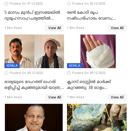
Posted On 31-12-2025
Posted On 30-12-2025
5 മാസം മുൻപ് ഇസ്രയേലിൽ
രണ്ട് കോടി രൂപ
ദുരൂഹസാഹചര്യത്തിൽ
നഷ്ടപരിഹാരം വേണം;
മരിച്ചനിലയിൽ കണ്ടെത്തിയ
ജിസിഡിഎക്ക് വക്കീൽ
View All
View All
1 Min Read
1 Min Read
മലയാളി യുവാവിന്റെ ഭാര്യയും
നോട്ടീസയച്ച് ഉമാ തോമസ്
മരിച്ചു
KERALA
KERALA
Posted On 30-12-2025
Posted On 30-12-2025
ഭാര്യയുടെ ദേഹത്ത് ലഹരി
ക്ലാസ് ടെസ്റ്റിൽ മാർക്ക്
ഒളിപ്പിച്ച് കുഞ്ഞുമായി യാത്ര;
കുറഞ്ഞു; 38 ഓളം
ഓട്ടോ വളഞ്ഞ് ദമ്പതികളെ
വിദ്യാർഥികളെ ട്യൂഷൻ
View All
View All
1 Min Read
1 Min Read
പിടികൂടി പൊലീസ്
സെന്ററിലെ അധ്യാപകന്‍
മർദിച്ചതായി പരാതി