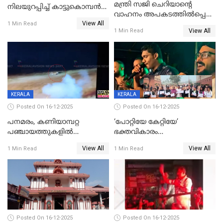
മന്ത്രി സജി ചെറിയാന്റെ
നിലയുറപ്പിച്ച് കാട്ടുകൊമ്പന്‍
വാഹനം അപകടത്തിൽപ്പെട്ടു;
പടയപ്പ
View All
മന്ത്രിയും സംഘവും
1 Min Read
View All
1 Min Read
രക്ഷപ്പെട്ടത് തലനാരിടയ്ക്ക്
KERALA
KERALA
Posted On 16-12-2025
Posted On 16-12-2025
പനമരം, കണിയാമ്പറ്റ
‘പോറ്റിയേ കേറ്റിയേ’
പഞ്ചായത്തുകളിൽ
ഭക്തവികാരം
ബുധനാഴ്ച വിദ്യാഭ്യാസ
വ്രണപ്പെടുത്തിയെന്നു
View All
View All
1 Min Read
1 Min Read
സ്ഥാപനങ്ങൾക്ക് അവധി
ഡിജിപിക്ക് പരാതി; ശക്തമായ
നടപടി വേണമെന്നു
സിപിഐഎമ്മും
Posted On 16-12-2025
Posted On 16-12-2025