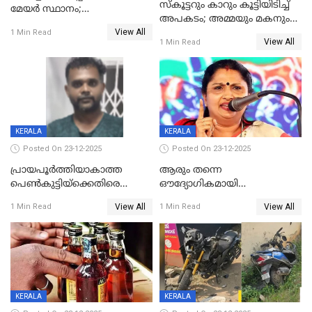
സ്കൂട്ടറും കാറും കൂട്ടിയിടിച്ച്
മേയര്‍ സ്ഥാനം;
അപകടം; അമ്മയും മകനും
കോണ്‍ഗ്രസില്‍ അതൃപതി
View All
മരിച്ചു, മറ്റൊരു മകൻ
1 Min Read
രൂക്ഷം
View All
1 Min Read
ഗുരുതരാവസ്ഥയിൽ
KERALA
KERALA
Posted On 23-12-2025
Posted On 23-12-2025
പ്രായപൂർത്തിയാകാത്ത
ആരും തന്നെ
പെൺകുട്ടിയ്ക്കെതിരെ
ഔദ്യോഗികമായി
ലൈംഗികാതിക്രമം; 36കാരന്
അറിയിച്ചിട്ടില്ല, മേയറെ
View All
View All
1 Min Read
1 Min Read
59 വർഷം തടവും 90,൦൦൦ രൂപ
കണ്ടെത്താൻ ഇന്ന് കോർ
പിഴയും ശിക്ഷ
കമ്മിറ്റി കൂടിയില്ല';
അതൃപ്തിയുമായി ദീപ്തി മേരി
വർഗീസ്
KERALA
KERALA