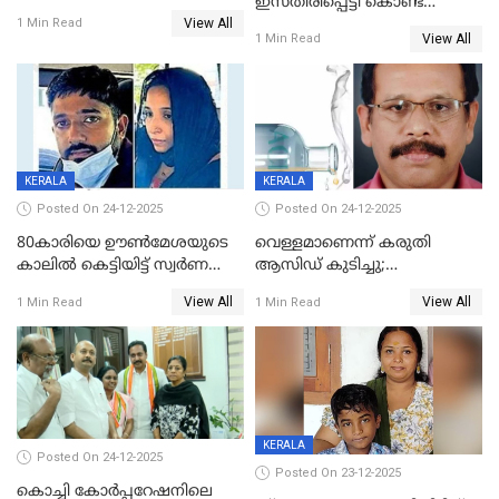
ഇസ്തിരിപ്പെട്ടി കൊണ്ട്
View All
പൊള്ളിച്ചു; 8 മാസം
1 Min Read
View All
1 Min Read
ഗർഭിണിയായ യുവതിക്ക് ക്രൂര
മർദനം
KERALA
KERALA
Posted On 24-12-2025
Posted On 24-12-2025
80കാരിയെ ഊൺമേശയുടെ
വെള്ളമാണെന്ന് കരുതി
കാലിൽ കെട്ടിയിട്ട് സ്വർണവും
ആസിഡ് കുടിച്ചു;
പണവും കവർന്നു;
ചികിത്സയിലിരുന്ന ആള്‍
View All
View All
1 Min Read
1 Min Read
കൊച്ചുമകനും സുഹൃത്തും
മരിച്ചു
അറസ്റ്റിൽ
KERALA
Posted On 24-12-2025
Posted On 23-12-2025
കൊച്ചി കോര്‍പ്പറേഷനിലെ