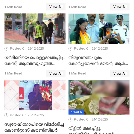
View All
View All
1 Min Read
1 Min Read
Posted On 25-12-2025
Posted On 25-12-2025
ഗര്‍ഭിണിയെ പൊള്ളലേല്‍പ്പിച്ച
തിരുവനന്തപുരം
കേസ്; ആണ്‍സുഹൃത്ത്
കോര്‍പ്പറേഷന്‍ മേയർ; ആര്‍
പിടിയില്‍
ശ്രീലേഖയ്ക്ക് മുൻതൂക്കം
View All
View All
1 Min Read
1 Min Read
KERALA
Posted On 25-12-2025
Posted On 24-12-2025
സുരേഷ് ഗോപിയെ വിമര്‍ശിച്ച്
വീട്ടിൽ അടച്ചിട്ടു,
കോണ്‍ഗ്രസ് കൗണ്‍സിലര്‍