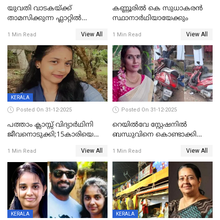
യുവതി വാടകയ്ക്ക്
കണ്ണൂരിൽ കെ സുധാകരൻ
താമസിക്കുന്ന ഫ്ലാറ്റില്‍
സ്ഥാനാർഥിയായേക്കും
തൂങ്ങിമരിച്ച നിലയില്‍;
View All
View All
1 Min Read
1 Min Read
സംഭവം കൈതപ്പൊയിലില്‍
KERALA
Posted On 31-12-2025
Posted On 31-12-2025
പത്താം ക്ലാസ്സ് വിദ്യാര്‍ഥിനി
റെയിൽവേ സ്റ്റേഷനിൽ
ജീവനൊടുക്കി;15കാരിയെ
ബന്ധുവിനെ കൊണ്ടാക്കി
കണ്ടെത്തിയത്
മടങ്ങുന്നതിനിടെ ടോറസ്സ്
View All
View All
1 Min Read
1 Min Read
കിടപ്പുമുറിയില്‍ തൂങ്ങി മരിച്ച
ലോറി സ്കൂട്ടറിൽ ഇടിച്ചു :
നിലയിൽ
യുവതിക്ക് ദാരുണാന്ത്യം
KERALA
KERALA