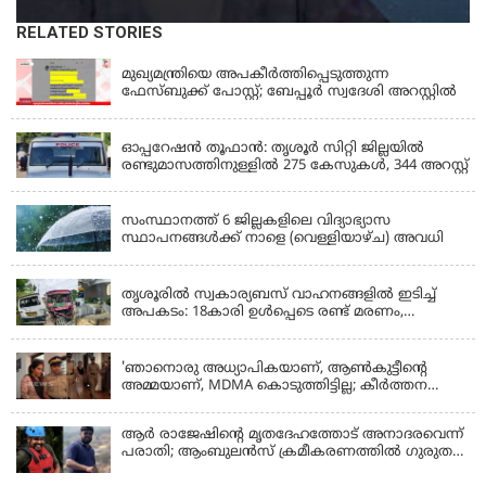
RELATED STORIES
KERALA
മുഖ്യമന്ത്രിയെ അപകീർത്തിപ്പെടുത്തുന്ന
ഫേസ്‌ബുക്ക് പോസ്റ്റ്; ബേപ്പൂർ സ്വദേശി അറസ്റ്റിൽ
KERALA
ഓപ്പറേഷൻ തൂഫാൻ: തൃശൂർ സിറ്റി ജില്ലയിൽ
രണ്ടുമാസത്തിനുള്ളിൽ 275 കേസുകൾ, 344 അറസ്റ്റ്
KERALA
സംസ്ഥാനത്ത് 6 ജില്ലകളിലെ വിദ്യാഭ്യാസ
സ്ഥാപനങ്ങൾക്ക് നാളെ (വെള്ളിയാഴ്ച) അവധി
KERALA
തൃശൂരിൽ സ്വകാര്യബസ് വാഹനങ്ങളില്‍ ഇടിച്ച്
അപകടം: 18കാരി ഉൾപ്പെടെ രണ്ട് മരണം,
പത്തോളം പേർക്ക് പരിക്ക്
KERALA
'ഞാനൊരു അധ്യാപികയാണ്, ആണ്‍കുട്ടീന്റെ
അമ്മയാണ്‌, MDMA കൊടുത്തിട്ടില്ല; കീർത്തന
മാധ്യമങ്ങളോട്; പൊലീസ് കസ്റ്റഡിയിൽ വിട്ട്
കോടതി, ജാമ്യാപേക്ഷ തള്ളി
ആര്‍ രാജേഷിന്റെ മൃതദേഹത്തോട് അനാദരവെന്ന്
പരാതി; ആംബുലന്‍സ് ക്രമീകരണത്തില്‍ ഗുരുതര
വീഴ്ച; മൃതദേഹം ചാവക്കാട് വരെ എത്തിച്ചത്