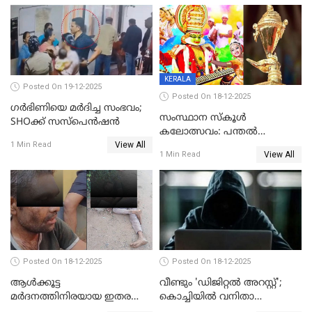
KERALA
Posted On 19-12-2025
Posted On 18-12-2025
ഗര്‍ഭിണിയെ മർദിച്ച സംഭവം;
സംസ്ഥാന സ്കൂൾ
SHOക്ക് സസ്പെൻഷൻ
കലോത്സവം: പന്തൽ
View All
കാൽനാട്ടൽ 20 ന്
1 Min Read
View All
1 Min Read
Posted On 18-12-2025
Posted On 18-12-2025
ആൾക്കൂട്ട
വീണ്ടും 'ഡിജിറ്റല്‍ അറസ്റ്റ്';
മർദനത്തിനിരയായ ഇതര
കൊച്ചിയില്‍ വനിതാ
സംസ്ഥാന തൊഴിലാളി മരിച്ചു;
ഡോക്ടര്‍ക്ക് നഷ്ടമായത് 6.38