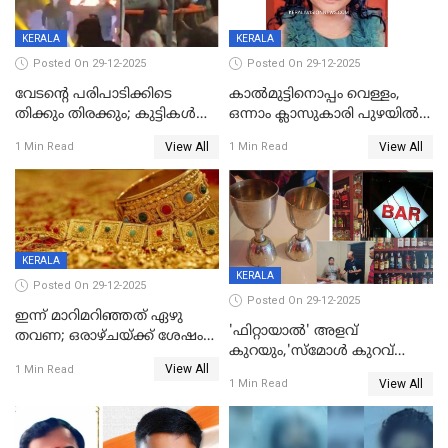
KERALA
KERALA
Posted On 29-12-2025
Posted On 29-12-2025
വേടന്റെ പരിപാടിക്കിടെ
കാൽമുട്ടിനൊപ്പം വെള്ളം,
തിക്കും തിരക്കും; കുട്ടികള്‍
ഒന്നാം ക്ലാസുകാരി പുഴയിൽ
ഉള്‍പ്പെടെ നിരവധി പേര്‍ക്ക്
മുങ്ങി മരിച്ചു; ദാരുണ സംഭവം
View All
View All
1 Min Read
1 Min Read
പരിക്ക്; പാളം മറികടന്ന
കുട്ടികൾക്കൊപ്പം
യുവാവ് ട്രെയിന്‍ തട്ടി മരിച്ചു
കളിക്കുന്നതിനിടെ
KERALA
KERALA
Posted On 29-12-2025
Posted On 29-12-2025
ഇന്ന് മാറിമറിഞ്ഞത് ഏഴു
'ഫിറ്റായാൽ' അളവ്
തവണ; ഒരാഴ്ചയ്ക്ക് ശേഷം
കുറയും,'സ്‌മോൾ കുറവ്
സ്വർണവിലയിൽ ഇടിവ്
View All
പിടികൂടി; ബാറിന് 25,000 രൂപ
1 Min Read
View All
1 Min Read
പിഴ