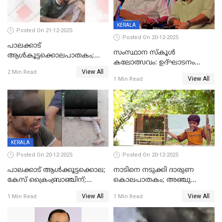
KERALA
Posted On 21-12-2025
Posted On 20-12-2025
പാലക്കാട്‌
സംസ്ഥാന സ്കൂൾ
ആൾകൂട്ടക്കൊലപാതകം;
കലോത്സവം: ഉദ്ഘാടനം
അന്വേഷണം
View All
മുഖ്യമന്ത്രി, സമാപനത്തിൽ
2 Min Read
ഊർജ്ജിതമാക്കിമാക്കി
View All
1 Min Read
മുഖ്യാതിഥിയായി
ക്രൈംബ്രാഞ്ച്
മോഹൻലാൽ
KERALA
Posted On 20-12-2025
Posted On 20-12-2025
പാലക്കാട് ആൾക്കൂട്ടക്കൊല;
നാടിനെ നടുക്കി ദാരുണ
കേസ് ക്രൈംബ്രാഞ്ചിന്;
കൊലപാതകം; അഞ്ചു
DYSPയുടെ നേതൃത്വത്തിൽ
വയസ്സുകാരനെ 'അമ്മ
View All
View All
1 Min Read
1 Min Read
അന്വേഷിക്കും
കഴുത്തുഞെരിച്ച് കൊന്നു