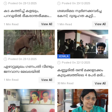
Posted On 23-12-2025
Posted On 23-12-2025
കട കത്തിച്ച് കളയും,
ശബരിമല സ്വര്‍ണക്കവര്‍ച്ച
പറവൂരില്‍ ഭീകരാന്തരീക്ഷം
കേസ്; ദുരൂഹത കൂട്ടി
സൃഷ്ടിച്ച് കുട്ടി ലഹരിസംഘം
വിദേശവ്യവസായിയുടെ മൊഴി
View All
View All
1 Min Read
1 Min Read
KERALA
Posted On 23-12-2025
Posted On 22-12-2025
ഏഴാറ്റുമുഖം ഗണപതി വീണ്ടും
കണ്ണൂരിൽ രണ്ട് മക്കളടക്കം
ജനവാസ മേഖലയിൽ
കുടുംബത്തിലെ 4 പേർ മരിച്ച
View All
നിലയിൽ
1 Min Read
View All
30 Min Read