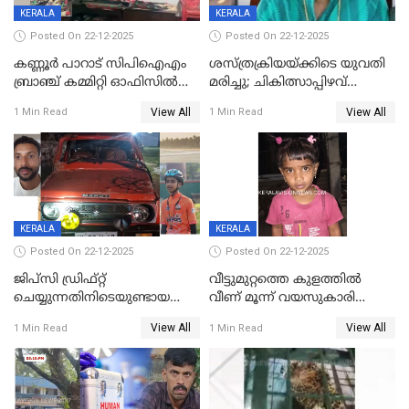
KERALA
KERALA
Posted On 22-12-2025
Posted On 22-12-2025
കണ്ണൂർ പാറാട് സിപിഐഎം
ശസ്ത്രക്രിയയ്‌ക്കിടെ യുവതി
ബ്രാഞ്ച് കമ്മിറ്റി ഓഫിസിൽ
മരിച്ചു; ചികിത്സാപ്പിഴവ്
തീയിട്ടു; നേതാക്കളുടെ
ആരോപിച്ച് ബന്ധുക്കൾ;
View All
View All
1 Min Read
1 Min Read
ചിത്രങ്ങളടക്കം കത്തിയ
സംഭവം മാവേലിക്കരയിൽ
നിലയിൽ
KERALA
KERALA
Posted On 22-12-2025
Posted On 22-12-2025
ജിപ്സി ഡ്രിഫ്റ്റ്
വീട്ടുമുറ്റത്തെ കുളത്തിൽ
ചെയ്യുന്നതിനിടെയുണ്ടായ
വീണ് മൂന്ന് വയസുകാരി
അപകടം; 14 വയസുകാരന്
മരിച്ചു
View All
View All
1 Min Read
1 Min Read
ദാരുണാന്ത്യം; ജീപ്സി
ഓടിച്ചയാൾ അറസ്റ്റിൽ.