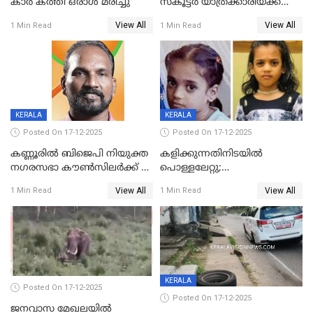
കാർ കത്തി ഒരാൾ മരിച്ചു
സ്കൂട്ടർ യാത്രക്കാരിയ്ക്ക്
ദാരുണാന്ത്യം; അപകടം
View All
View All
1 Min Read
1 Min Read
കണ്ടോത്ത് ദേശീയ പാതയിൽ
KERALA
KERALA
Posted On 17-12-2025
Posted On 17-12-2025
കണ്ണൂരിൽ ബിജെപി നിയുക്ത
കളിക്കുന്നതിനിടയിൽ
നഗരസഭാ കൗൺസിലർക്ക് 36
പൊള്ളലേറ്റു;
വർഷം തടവുശിക്ഷ
ചികിത്സയിലായിരുന്ന രണ്ടാം
View All
View All
1 Min Read
1 Min Read
ക്ലാസ് വിദ്യാർത്ഥിനി മരിച്ചു
KERALA
Posted On 17-12-2025
Posted On 17-12-2025
ജനവാസ മേഖലയില്‍