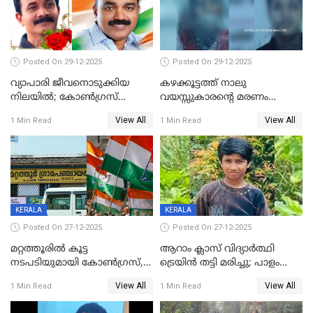
Posted On 29-12-2025
Posted On 29-12-2025
വ്യാപാരി ജീവനൊടുക്കിയ
കഴക്കൂട്ടത്ത് നാലു
നിലയില്‍; കോണ്‍ഗ്രസ്
വയസ്സുകാരന്റെ മരണം
കൗണ്‍സിലറുടെ
കൊലപാതകം: അമ്മയും
View All
View All
1 Min Read
1 Min Read
മാനസികപീഡനമെന്ന് കുറിപ്പ്
സുഹൃത്തും പൊലീസ്
കസ്റ്റഡിയിൽ
KERALA
KERALA
Posted On 27-12-2025
Posted On 27-12-2025
മറ്റത്തൂരിൽ കൂട്ട
ആറാം ക്ലാസ് വിദ്യാർത്ഥി
നടപടിയുമായി കോണ്‍ഗ്രസ്,
ട്രെയിൻ തട്ടി മരിച്ചു; പാളം
ബിജെപി പാളയത്തിലെത്തിയ
മുറിച്ചുകടക്കുന്നതിനിടെ
View All
View All
1 Min Read
1 Min Read
എട്ട് പേര്‍ ഉള്‍പ്പെടെ
അപകടം മലപ്പുറത്ത്
പത്തുപേരെ പുറത്താക്കി,