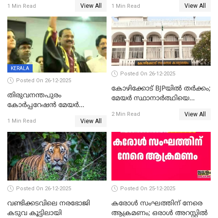
View All
View All
1 Min Read
1 Min Read
ആദ്യ വോട്ട് അസാധു; കണ്ണൂർ
മുഖ്യമന്ത്രിയുടെ ഓഫീസ്
ഡെപ്യൂട്ടി മേയർ സ്ഥാനത്ത്
തന്നെ വിശദീകരിയ്ക്കുന്നു;
താഹിറിന് വിജയം
സത്യമിതാണ്
KERALA
Posted On 26-12-2025
Posted On 26-12-2025
കോഴിക്കോട് BJPയിൽ തർക്കം;
തിരുവനന്തപുരം
മേയർ സ്ഥാനാർത്ഥിയെ
കോര്‍പ്പറേഷന്‍ മേയര്‍
പരസ്യമായി പ്രഖ്യാപിച്ചില്ല
View All
തെരഞ്ഞെടുപ്പ്; സിപിഐഎം
2 Min Read
View All
1 Min Read
ഹൈക്കോടതിയിലേക്ക്;
സത്യപ്രതിജ്ഞ ചടങ്ങില്‍
ചട്ടലംഘനമെന്ന് പാർട്ടി
Posted On 26-12-2025
Posted On 25-12-2025
വണ്ടിക്കടവിലെ നരഭോജി
കരോള്‍ സംഘത്തിന് നേരെ
കടുവ കൂട്ടിലായി
ആക്രമണം; ഒരാള്‍ അറസ്റ്റില്‍