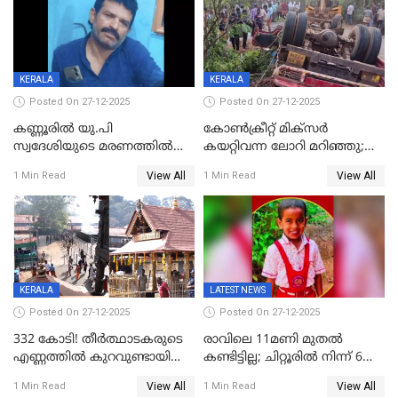
ചൊവ്വന്നൂരിലും നടപടി
KERALA
KERALA
Posted On 27-12-2025
Posted On 27-12-2025
കണ്ണൂരിൽ യു.പി
കോണ്‍ക്രീറ്റ് മിക്‌സര്‍
സ്വദേശിയുടെ മരണത്തിൽ
കയറ്റിവന്ന ലോറി മറിഞ്ഞു;
അഞ്ചംഗ സംഘത്തിനെതിരെ
രണ്ടുപേര്‍ക്ക് ദാരുണാന്ത്യം;
View All
View All
1 Min Read
1 Min Read
കേസ്; തർക്കമുണ്ടായത്
അപകടം കണ്ണൂരിൽ
ഫേഷ്യലിന് 300 രൂപ
ആവശ്യപ്പെട്ടതിനെച്ചൊല്ലി
KERALA
LATEST NEWS
Posted On 27-12-2025
Posted On 27-12-2025
332 കോടി! തീർത്ഥാടകരുടെ
രാവിലെ 11മണി മുതൽ
എണ്ണത്തിൽ കുറവുണ്ടായിട്ടും
കണ്ടിട്ടില്ല; ചിറ്റൂരിൽ നിന്ന് 6
ശബരിമലയിൽ വരുമാനം
വയസ്സുകാരനെ കാണാതായി
View All
View All
1 Min Read
1 Min Read
കുതിച്ചുയരുന്നു