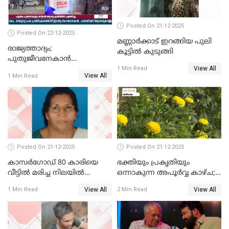
Posted On 21-12-2025
Posted On 22-12-2025
മണ്ണാർക്കാട് ഇറങ്ങിയ പുലി
രാജ്യത്താദ്യം;
കൂട്ടിൽ കുടുങ്ങി
പുതുജീവനേകാൻ
View All
ഷിബുവിന്റെ ഹൃദയം
1 Min Read
View All
1 Min Read
എറണാകുളം സർക്കാർ
ജനറൽ
ആശുപത്രിയിലെത്തിച്ചു
Posted On 21-12-2025
Posted On 21-12-2025
കാസർഗോഡ് 80 കാരിയെ
ഭക്തിയും പ്രകൃതിയും
വീട്ടിൽ മരിച്ച നിലയിൽ
ഒന്നാകുന്ന അപൂര്‍വ്വ കാഴ്ച;
കണ്ടെത്തി
ഭക്തർക്ക്
View All
View All
1 Min Read
2 Min Read
കാഴ്ചാനുഭവമൊരുക്കി
ശബരീ നന്ദനം