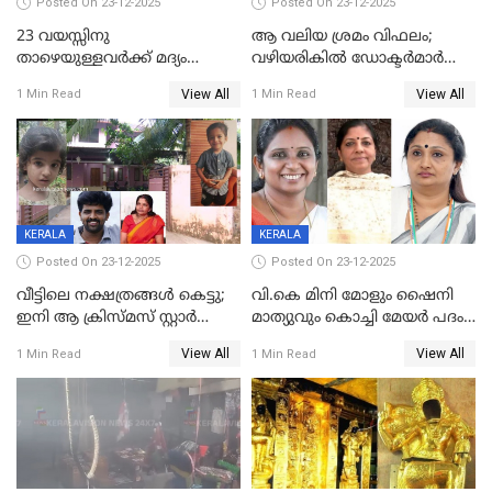
Posted On 23-12-2025
Posted On 23-12-2025
23 വയസ്സിനു
ആ വലിയ ശ്രമം വിഫലം;
താഴെയുള്ളവർക്ക് മദ്യം
വഴിയരികില്‍ ‌ഡോക്ടര്‍മാര്‍
നൽകിയതിനെതിരെ കർശന
ശസ്ത്രക്രിയ നടത്തിയ ലിനു
View All
View All
1 Min Read
1 Min Read
നടപടി;സ്ഥാപനങ്ങൾക്കെതിരെ
മരണത്തിന് കീഴടങ്ങി
രണ്ട് കേസുകൾ
KERALA
KERALA
Posted On 23-12-2025
Posted On 23-12-2025
വീട്ടിലെ നക്ഷത്രങ്ങൾ കെട്ടു;
വി.കെ മിനി മോളും ഷൈനി
ഇനി ആ ക്രിസ്മസ് സ്റ്റാർ
മാത്യുവും കൊച്ചി മേയർ പദം
മാത്രം; പൈതങ്ങൾക്ക്
പങ്കിടും; ദീപ്തി മേരി വർഗീസ്
View All
View All
1 Min Read
1 Min Read
വേണ്ടിയുള്ള
മേയറാകില്ല
പിടിവലിക്കിടയിൽ
അപ്പൂപ്പനെതിരെ പോക്സോ
കേസ് ഒടുവിൽ 4 ജീവനുകൾ
പൊലിഞ്ഞു