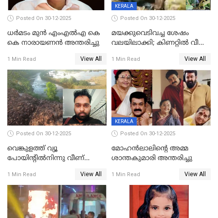
KERALA
Posted On 30-12-2025
Posted On 30-12-2025
ധർമടം മുൻ എംഎല്‍എ കെ
മയക്കുവെടിവച്ച ശേഷം
കെ നാരായണന്‍ അന്തരിച്ചു
വലയിലാക്കി; കിണറ്റിൽ വീണ
കടുവയെ പുറത്തെത്തിച്ചു
View All
View All
1 Min Read
1 Min Read
KERALA
Posted On 30-12-2025
Posted On 30-12-2025
വെങ്കുളത്ത് വ്യൂ
മോഹന്‍ലാലിന്‍റെ അമ്മ
പോയിന്റിൽനിന്നു വീണ്
ശാന്തകുമാരി അന്തരിച്ചു
യുവാവ് മരിച്ചു
View All
View All
1 Min Read
1 Min Read