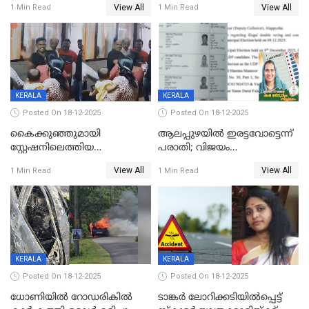
View All
View All
1 Min Read
1 Min Read
നടുക്കുന്ന സംഭവം
കോടി രൂപ
വാളയാറിൽ
KERALA
KERALA
Posted On 18-12-2025
Posted On 18-12-2025
കൈക്കുഞ്ഞുമായി
ആലപ്പുഴയിൽ ഇരട്ടവോട്ടെന്ന്
സ്റ്റേഷനിലെത്തിയ
പരാതി; വിജയം
യുവതിയ്ക്ക് മർദ്ദനം; സിഐ
റദ്ദാക്കണമെന്ന് വലിയമരം
View All
View All
1 Min Read
1 Min Read
കരണത്തടിച്ചു; CC ടിവി
വാർഡിലെ എൽഡിഎഫ്
ദൃശ്യങ്ങൾ പുറത്ത്
സ്ഥാനാർത്ഥി
KERALA
KERALA
Posted On 18-12-2025
Posted On 18-12-2025
ധോണിയിൽ റോഡരികിൽ
ടാങ്കർ ലോറിക്കടിയിൽപ്പെട്ട്