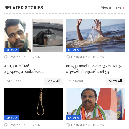
RELATED STORIES
View all news
KERALA
KERALA
Posted On 31-12-2025
Posted On 31-12-2025
കസ്റ്റഡിയിൽ
മലപ്പുറത്ത് അമ്മയും മകനും
എടുക്കുന്നതിനിടെ
പുഴയിൽ മുങ്ങി മരിച്ചു
വിലങ്ങുമായി രക്ഷപ്പെട്ട
View All
View All
1 Min Read
1 Min Read
വധശ്രമക്കേസ് പ്രതി പിടിയിൽ
KERALA
KERALA
Posted On 31-12-2025
Posted On 31-12-2025