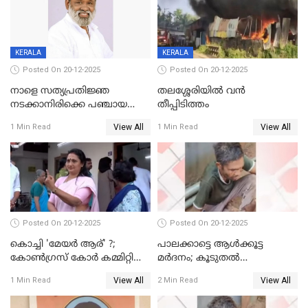
KERALA
KERALA
Posted On 20-12-2025
Posted On 20-12-2025
നാളെ സത്യപ്രതിജ്ഞ
തലശ്ശേരിയിൽ വൻ
നടക്കാനിരിക്കെ പഞ്ചായത്ത്
തീപ്പിടിത്തം
മെമ്പർ മരിച്ചു
View All
View All
1 Min Read
1 Min Read
Posted On 20-12-2025
Posted On 20-12-2025
കൊച്ചി 'മേയർ ആര്' ?;
പാലക്കാട്ടെ ആള്‍ക്കൂട്ട
കോണ്‍ഗ്രസ് കോര്‍ കമ്മിറ്റി
മര്‍ദനം; കൂടുതല്‍
യോഗം ചൊവ്വാഴ്ച
അറസ്റ്റുണ്ടാവും, മര്‍ദിച്ചത് 15
View All
View All
1 Min Read
2 Min Read
അംഗ സംഘമെന്ന് വിവരം