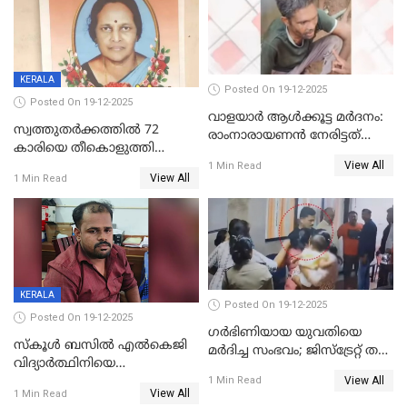
KERALA
Posted On 19-12-2025
Posted On 19-12-2025
വാളയാർ ആൾക്കൂട്ട മർദനം:
സ്വത്തുതര്‍ക്കത്തില്‍ 72
രാംനാരായണൻ നേരിട്ടത്
കാരിയെ തീകൊളുത്തി
കൊടും ക്രൂരത; ശരീരത്തിൽ
View All
കൊന്നു;
1 Min Read
നാൽപ്പതിലേറെ
View All
1 Min Read
ക്രൂരകൊലപാതകത്തില്‍
മുറിവുകളെന്ന് പോസ്റ്റ്‌മോർട്ടം
സഹോദരിപുത്രന് ജീവപര്യന്തം
റിപ്പോർട്ട്
KERALA
Posted On 19-12-2025
Posted On 19-12-2025
ഗര്‍ഭിണിയായ യുവതിയെ
സ്കൂൾ ബസിൽ എൽകെജി
മര്‍ദിച്ച സംഭവം; ജിസ്‌ട്രേറ്റ് തല
വിദ്യാര്‍ത്ഥിനിയെ
അന്വേഷണം വേണമെന്ന്
View All
ലൈംഗികമായി ഉപദ്രവിച്ചു;
1 Min Read
യുവതി
View All
1 Min Read
ക്ലീനര്‍ പിടിയിൽ