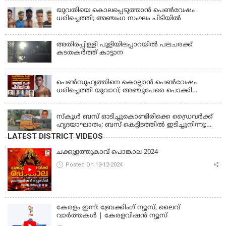
ഫ്രീസര്‍ സംവിധാനം ഇല്ലാതെയെന്നും ആരോപണം
യുവതിയെ കൊലപ്പെടുത്താൻ പെൺവേഷം
ധരിച്ചെത്തി; അഞ്ചംഗ സംഘം പിടിയിൽ
അതിരപ്പിള്ളി പുളിയിലപ്പാറയിൽ പലചരക്ക്
കടതകർത്ത് കാട്ടാന
KERALA
പെണ്‍സുഹൃത്തിനെ കൊല്ലാന്‍ പെണ്‍വേഷം
ധരിച്ചെത്തി യുവാവ്; അഞ്ചുപേരെ പൊക്കി
പൊലീസ്
KERALA
സ്കൂൾ ബസ് ഓടിച്ചുകൊണ്ടിരിക്കെ ഡ്രൈവർക്ക്
ഹൃദയാഘാതം; ബസ് കെട്ടിടത്തിൽ ഇടിച്ചുനിന്നു;
ഡ്രൈവർ മരിച്ചു, രണ്ട് കുട്ടികൾക്ക് പരിക്ക്
LATEST DISTRICT VIDEOS
ചക്കുളത്തുകാവ് പൊങ്കാല 2024
Posted On 13-12-2024
കേരളം ഇന്ന്: ബ്രേക്കിംഗ് ന്യൂസ്, ലൈവ്
വാർത്തകൾ | കേരളവിഷൻ ന്യൂസ്