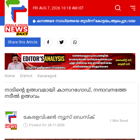
FRI AUG 7, 2026 10:18 AM IST
കനത്തമഴ സാധ്യതയെ തുടർന്ന് കോട്ടയം,ആലപ്പുഴ,വയനാട്
Share this Article
Home
District
Kasaragod
നാടിന്റെ ഉത്സവമായി കാസറഗോഡ്, നന്ദാവനത്തേ
നടീല്‍ ഉത്സവം
കേരളവിഷൻ ന്യൂസ് ഡെസ്‌ക്
1 Min Read
Posted On 24-11-2024