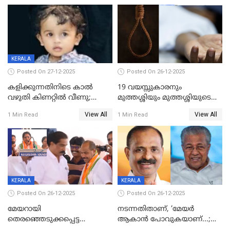
KERALA
Posted On 27-12-2025
Posted On 26-12-2025
കളിക്കുന്നതിനിടെ കാൽ
19 വയസ്സുകാരനും
വഴുതി കിണറ്റിൽ വീണു;
മുത്തശ്ശിയും മുത്തശ്ശിയുടെ
ഒന്നര വയസ്സുകാരന്
സഹോദരിയും വീട്ടിൽ തൂങ്ങി
View All
View All
1 Min Read
1 Min Read
ദാരുണാന്ത്യം
മരിച്ചനിലയിൽ
KERALA
KERALA
Posted On 26-12-2025
Posted On 26-12-2025
മേയറായി
നടന്നതിതാണ്, ‘മേയർ
തെരഞ്ഞെടുക്കപ്പെട്ട
ആകാൻ പോവുകയാണ്...;
ശേഷമുള്ള പി ഇന്ദിരയുടെ
ആവട്ടെ, അഭിനന്ദനങ്ങൾ’;