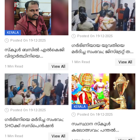
സഹോദരിപുത്രന് ജീവപര്യന്തം
റിപ്പോർട്ട്
KERALA
Posted On 19-12-2025
Posted On 19-12-2025
ഗര്‍ഭിണിയായ യുവതിയെ
സ്കൂൾ ബസിൽ എൽകെജി
മര്‍ദിച്ച സംഭവം; ജിസ്‌ട്രേറ്റ് തല
വിദ്യാര്‍ത്ഥിനിയെ
അന്വേഷണം വേണമെന്ന്
View All
ലൈംഗികമായി ഉപദ്രവിച്ചു;
1 Min Read
യുവതി
View All
1 Min Read
ക്ലീനര്‍ പിടിയിൽ
KERALA
Posted On 19-12-2025
Posted On 18-12-2025
ഗര്‍ഭിണിയെ മർദിച്ച സംഭവം;
സംസ്ഥാന സ്കൂൾ
SHOക്ക് സസ്പെൻഷൻ
കലോത്സവം: പന്തൽ
View All
കാൽനാട്ടൽ 20 ന്
1 Min Read