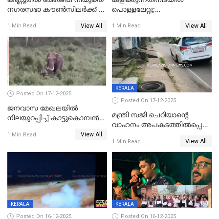
കണ്ണൂരിൽ ബിജെപി നിയുക്ത
കളിക്കുന്നതിനിടയിൽ
നഗരസഭാ കൗൺസിലർക്ക് 36
പൊള്ളലേറ്റു;
വർഷം തടവുശിക്ഷ
ചികിത്സയിലായിരുന്ന രണ്ടാം
View All
View All
1 Min Read
1 Min Read
ക്ലാസ് വിദ്യാർത്ഥിനി മരിച്ചു
KERALA
Posted On 17-12-2025
Posted On 17-12-2025
ജനവാസ മേഖലയില്‍
മന്ത്രി സജി ചെറിയാന്റെ
നിലയുറപ്പിച്ച് കാട്ടുകൊമ്പന്‍
വാഹനം അപകടത്തിൽപ്പെട്ടു;
പടയപ്പ
View All
മന്ത്രിയും സംഘവും
1 Min Read
View All
1 Min Read
രക്ഷപ്പെട്ടത് തലനാരിടയ്ക്ക്
KERALA
KERALA
Posted On 16-12-2025
Posted On 16-12-2025