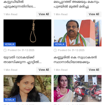
കസ്റ്റഡിയിൽ
മലപ്പുറത്ത് അമ്മയും മകനും
എടുക്കുന്നതിനിടെ
പുഴയിൽ മുങ്ങി മരിച്ചു
വിലങ്ങുമായി രക്ഷപ്പെട്ട
View All
View All
1 Min Read
1 Min Read
വധശ്രമക്കേസ് പ്രതി പിടിയിൽ
KERALA
KERALA
Posted On 31-12-2025
Posted On 31-12-2025
യുവതി വാടകയ്ക്ക്
കണ്ണൂരിൽ കെ സുധാകരൻ
താമസിക്കുന്ന ഫ്ലാറ്റില്‍
സ്ഥാനാർഥിയായേക്കും
തൂങ്ങിമരിച്ച നിലയില്‍;
View All
View All
1 Min Read
1 Min Read
സംഭവം കൈതപ്പൊയിലില്‍
KERALA