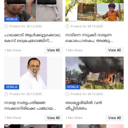
KERALA
Posted On 20-12-2025
Posted On 20-12-2025
പാലക്കാട് ആൾക്കൂട്ടക്കൊല;
നാടിനെ നടുക്കി ദാരുണ
കേസ് ക്രൈംബ്രാഞ്ചിന്;
കൊലപാതകം; അഞ്ചു
DYSPയുടെ നേതൃത്വത്തിൽ
വയസ്സുകാരനെ 'അമ്മ
View All
View All
1 Min Read
1 Min Read
അന്വേഷിക്കും
കഴുത്തുഞെരിച്ച് കൊന്നു
KERALA
KERALA
Posted On 20-12-2025
Posted On 20-12-2025
നാളെ സത്യപ്രതിജ്ഞ
തലശ്ശേരിയിൽ വൻ
നടക്കാനിരിക്കെ പഞ്ചായത്ത്
തീപ്പിടിത്തം
മെമ്പർ മരിച്ചു
View All
View All
1 Min Read
1 Min Read