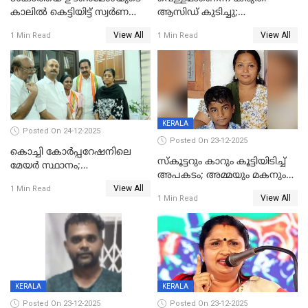
കാലിൽ കെട്ടിയിട്ട് സ്വർണവും
ആസിഡ് കുടിച്ചു;
പണവും കവർന്നു;
ചികിത്സയിലിരുന്ന ആള്‍
View All
View All
1 Min Read
1 Min Read
കൊച്ചുമകനും സുഹൃത്തും
മരിച്ചു
അറസ്റ്റിൽ
KERALA
Posted On 24-12-2025
Posted On 23-12-2025
കൊച്ചി കോര്‍പ്പറേഷനിലെ
സ്കൂട്ടറും കാറും കൂട്ടിയിടിച്ച്
മേയര്‍ സ്ഥാനം;
അപകടം; അമ്മയും മകനും
കോണ്‍ഗ്രസില്‍ അതൃപതി
View All
മരിച്ചു, മറ്റൊരു മകൻ
1 Min Read
രൂക്ഷം
View All
1 Min Read
ഗുരുതരാവസ്ഥയിൽ
KERALA
KERALA
Posted On 23-12-2025
Posted On 23-12-2025