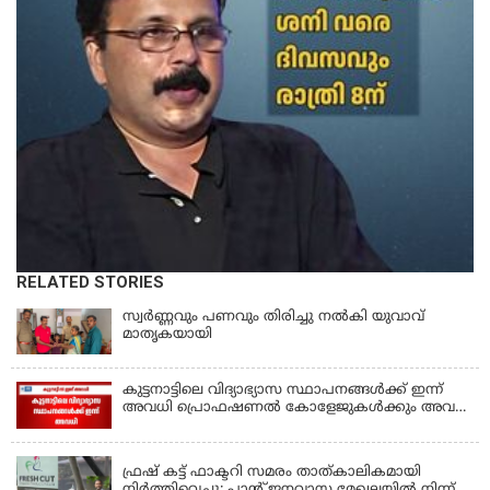
RELATED STORIES
സ്വർണ്ണവും പണവും തിരിച്ചു നൽകി യുവാവ്
മാതൃകയായി
കുട്ടനാട്ടിലെ വിദ്യാഭ്യാസ സ്ഥാപനങ്ങൾക്ക് ഇന്ന്
അവധി പ്രൊഫഷണൽ കോളേജുകൾക്കും അവധി
ബാധകം
KERALA
ഫ്രഷ് കട്ട് ഫാക്ടറി സമരം താത്കാലികമായി