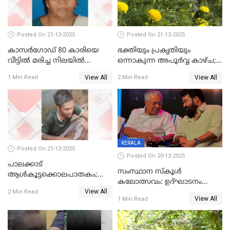
Posted On 21-12-2025
Posted On 21-12-2025
കാസർഗോഡ് 80 കാരിയെ
ഭക്തിയും പ്രകൃതിയും
വീട്ടിൽ മരിച്ച നിലയിൽ
ഒന്നാകുന്ന അപൂര്‍വ്വ കാഴ്ച;
കണ്ടെത്തി
ഭക്തർക്ക്
View All
View All
1 Min Read
2 Min Read
കാഴ്ചാനുഭവമൊരുക്കി
ശബരീ നന്ദനം
KERALA
Posted On 21-12-2025
Posted On 20-12-2025
പാലക്കാട്‌
സംസ്ഥാന സ്കൂൾ
ആൾകൂട്ടക്കൊലപാതകം;
കലോത്സവം: ഉദ്ഘാടനം
അന്വേഷണം
View All
മുഖ്യമന്ത്രി, സമാപനത്തിൽ
2 Min Read
ഊർജ്ജിതമാക്കിമാക്കി
View All
1 Min Read
മുഖ്യാതിഥിയായി
ക്രൈംബ്രാഞ്ച്
മോഹൻലാൽ