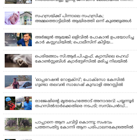
നിർത്തിവെച്ചു; പ്ലാൻ്റ് ജനവാസ മേഖലയിൽ നിന്ന്
മാറ്റാൻ കമ്പനി സന്നദ്ധത അറിയിച്ചതായി പി.കെ
KERALA
ഫിറോസ് എംഎൽഎ
സഹസ്രയ്ക്ക് പിന്നാലെ സഹസ്രിക;
അമ്മത്തൊട്ടിലില്‍ ആയിരത്തി ഒന്ന് കുഞ്ഞുങ്ങള്‍
KERALA
അർജുൻ ആയങ്കി ഒളിവിൽ പോകാൻ ഉപയോഗിച്ച
കാർ കസ്റ്റഡിയിൽ; പൊലീസിന് കിട്ടിയ
വാഹനത്തിന്റെ ഉടമ അർജുന്റെ ഭാര്യ
പെരിങ്ങോം സി.ആർ.പി.എഫ്. ക്യാമ്പിലെ ഹെഡ്
കോൺസ്റ്റബിൾ ക്വാർട്ടേഴ്സിൽ മരിച്ച നിലയിൽ
LATEST NEWS
'ഓപ്പറേഷൻ റോളക്സ്'; പോക്സോ കേസിൽ
ഗുണ്ടാ തലവൻ സാഗേഷ് കുമ്പാളി അറസ്റ്റിൽ
KERALA
രാജേഷിന്റെ മൃതദേഹത്തോട് അനാദരവ്: പയ്യന്നൂർ
തഹസിൽദാർക്കെതിരെ നടപടി; സസ്പെൻഡ്
ചെയ്യാൻ നിർദേശം നൽകി മന്ത്രി
KERALA
പാപ്പാനെ ആന ചവിട്ടി കൊന്നു; സംഭവം
പത്തനംതിട്ട കോന്നി ആന പരിപാലനകേന്ദ്രത്തിൽ
KERALA