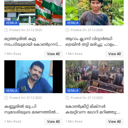
KERALA
KERALA
Posted On 27-12-2025
Posted On 27-12-2025
മറ്റത്തൂരിൽ കൂട്ട
ആറാം ക്ലാസ് വിദ്യാർത്ഥി
നടപടിയുമായി കോണ്‍ഗ്രസ്,
ട്രെയിൻ തട്ടി മരിച്ചു; പാളം
ബിജെപി പാളയത്തിലെത്തിയ
മുറിച്ചുകടക്കുന്നതിനിടെ
View All
View All
1 Min Read
1 Min Read
എട്ട് പേര്‍ ഉള്‍പ്പെടെ
അപകടം മലപ്പുറത്ത്
പത്തുപേരെ പുറത്താക്കി,
ചൊവ്വന്നൂരിലും നടപടി
KERALA
KERALA
Posted On 27-12-2025
Posted On 27-12-2025
കണ്ണൂരിൽ യു.പി
കോണ്‍ക്രീറ്റ് മിക്‌സര്‍
സ്വദേശിയുടെ മരണത്തിൽ
കയറ്റിവന്ന ലോറി മറിഞ്ഞു;
അഞ്ചംഗ സംഘത്തിനെതിരെ
രണ്ടുപേര്‍ക്ക് ദാരുണാന്ത്യം;
View All
View All
1 Min Read
1 Min Read
കേസ്; തർക്കമുണ്ടായത്
അപകടം കണ്ണൂരിൽ