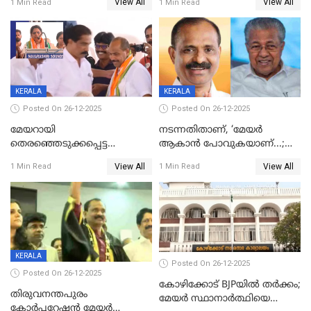
View All
View All
1 Min Read
1 Min Read
ദാരുണാന്ത്യം
മരിച്ചനിലയിൽ
KERALA
KERALA
Posted On 26-12-2025
Posted On 26-12-2025
മേയറായി
നടന്നതിതാണ്, ‘മേയർ
തെരഞ്ഞെടുക്കപ്പെട്ട
ആകാൻ പോവുകയാണ്...;
ശേഷമുള്ള പി ഇന്ദിരയുടെ
ആവട്ടെ, അഭിനന്ദനങ്ങൾ’;
View All
View All
1 Min Read
1 Min Read
ആദ്യ വോട്ട് അസാധു; കണ്ണൂർ
മുഖ്യമന്ത്രിയുടെ ഓഫീസ്
ഡെപ്യൂട്ടി മേയർ സ്ഥാനത്ത്
തന്നെ വിശദീകരിയ്ക്കുന്നു;
താഹിറിന് വിജയം
സത്യമിതാണ്
KERALA
Posted On 26-12-2025
Posted On 26-12-2025
കോഴിക്കോട് BJPയിൽ തർക്കം;
തിരുവനന്തപുരം
മേയർ സ്ഥാനാർത്ഥിയെ
കോര്‍പ്പറേഷന്‍ മേയര്‍