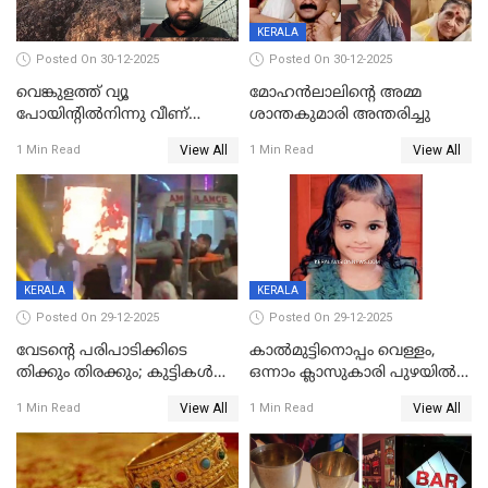
KERALA
Posted On 30-12-2025
Posted On 30-12-2025
വെങ്കുളത്ത് വ്യൂ
മോഹന്‍ലാലിന്‍റെ അമ്മ
പോയിന്റിൽനിന്നു വീണ്
ശാന്തകുമാരി അന്തരിച്ചു
യുവാവ് മരിച്ചു
View All
View All
1 Min Read
1 Min Read
KERALA
KERALA
Posted On 29-12-2025
Posted On 29-12-2025
വേടന്റെ പരിപാടിക്കിടെ
കാൽമുട്ടിനൊപ്പം വെള്ളം,
തിക്കും തിരക്കും; കുട്ടികള്‍
ഒന്നാം ക്ലാസുകാരി പുഴയിൽ
ഉള്‍പ്പെടെ നിരവധി പേര്‍ക്ക്
മുങ്ങി മരിച്ചു; ദാരുണ സംഭവം
View All
View All
1 Min Read
1 Min Read
പരിക്ക്; പാളം മറികടന്ന
കുട്ടികൾക്കൊപ്പം
യുവാവ് ട്രെയിന്‍ തട്ടി മരിച്ചു
കളിക്കുന്നതിനിടെ