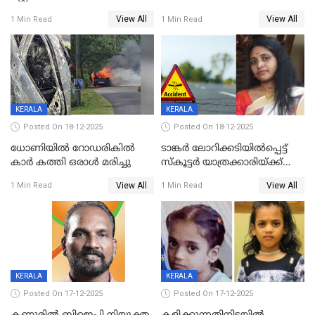
യുവതിയ്ക്ക് മർദ്ദനം; സിഐ
റദ്ദാക്കണമെന്ന് വലിയമരം
View All
View All
1 Min Read
1 Min Read
കരണത്തടിച്ചു; CC ടിവി
വാർഡിലെ എൽഡിഎഫ്
ദൃശ്യങ്ങൾ പുറത്ത്
സ്ഥാനാർത്ഥി
KERALA
KERALA
Posted On 18-12-2025
Posted On 18-12-2025
ധോണിയിൽ റോഡരികിൽ
ടാങ്കർ ലോറിക്കടിയിൽപ്പെട്ട്
കാർ കത്തി ഒരാൾ മരിച്ചു
സ്കൂട്ടർ യാത്രക്കാരിയ്ക്ക്
ദാരുണാന്ത്യം; അപകടം
View All
View All
1 Min Read
1 Min Read
കണ്ടോത്ത് ദേശീയ പാതയിൽ
KERALA
KERALA
Posted On 17-12-2025
Posted On 17-12-2025