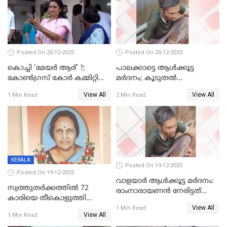
Posted On 20-12-2025
Posted On 20-12-2025
കൊച്ചി 'മേയർ ആര്' ?;
പാലക്കാട്ടെ ആള്‍ക്കൂട്ട
കോണ്‍ഗ്രസ് കോര്‍ കമ്മിറ്റി
മര്‍ദനം; കൂടുതല്‍
യോഗം ചൊവ്വാഴ്ച
അറസ്റ്റുണ്ടാവും, മര്‍ദിച്ചത് 15
View All
View All
1 Min Read
2 Min Read
അംഗ സംഘമെന്ന് വിവരം
KERALA
Posted On 19-12-2025
Posted On 19-12-2025
വാളയാർ ആൾക്കൂട്ട മർദനം:
സ്വത്തുതര്‍ക്കത്തില്‍ 72
രാംനാരായണൻ നേരിട്ടത്
കാരിയെ തീകൊളുത്തി
കൊടും ക്രൂരത; ശരീരത്തിൽ
View All
കൊന്നു;
1 Min Read
നാൽപ്പതിലേറെ
View All
1 Min Read
ക്രൂരകൊലപാതകത്തില്‍
മുറിവുകളെന്ന് പോസ്റ്റ്‌മോർട്ടം