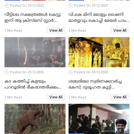
Posted On 23-12-2025
Posted On 23-12-2025
വീട്ടിലെ നക്ഷത്രങ്ങൾ കെട്ടു;
വി.കെ മിനി മോളും ഷൈനി
ഇനി ആ ക്രിസ്മസ് സ്റ്റാർ
മാത്യുവും കൊച്ചി മേയർ പദം
മാത്രം; പൈതങ്ങൾക്ക്
പങ്കിടും; ദീപ്തി മേരി വർഗീസ്
View All
View All
1 Min Read
1 Min Read
വേണ്ടിയുള്ള
മേയറാകില്ല
പിടിവലിക്കിടയിൽ
അപ്പൂപ്പനെതിരെ പോക്സോ
കേസ് ഒടുവിൽ 4 ജീവനുകൾ
പൊലിഞ്ഞു
Posted On 23-12-2025
Posted On 23-12-2025
കട കത്തിച്ച് കളയും,
ശബരിമല സ്വര്‍ണക്കവര്‍ച്ച
പറവൂരില്‍ ഭീകരാന്തരീക്ഷം
കേസ്; ദുരൂഹത കൂട്ടി
സൃഷ്ടിച്ച് കുട്ടി ലഹരിസംഘം
വിദേശവ്യവസായിയുടെ മൊഴി
View All
View All
1 Min Read
1 Min Read