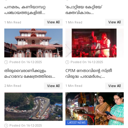
പനമരം, കണിയാമ്പറ്റ
‘പോറ്റിയേ കേറ്റിയേ’
പഞ്ചായത്തുകളിൽ
ഭക്തവികാരം
ബുധനാഴ്ച വിദ്യാഭ്യാസ
വ്രണപ്പെടുത്തിയെന്നു
View All
View All
1 Min Read
1 Min Read
സ്ഥാപനങ്ങൾക്ക് അവധി
ഡിജിപിക്ക് പരാതി; ശക്തമായ
നടപടി വേണമെന്നു
സിപിഐഎമ്മും
Posted On 16-12-2025
Posted On 16-12-2025
തിരുവൈരാണിക്കുളം
CPIM നേതാവിൻ്റെ സ്ത്രീ
മഹാദേവ ക്ഷേത്രത്തിലെ
വിരുദ്ധ പരാമർശം;
നടതുറപ്പ് മഹോത്സവത്തിന്
കേസെടുത്ത് പൊലീസ്
View All
View All
2 Min Read
1 Min Read
ജനുവരി 2 ന് തുടക്കമാകും
LATEST NEWS
Posted On 16-12-2025