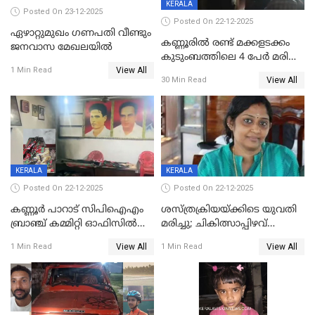
KERALA
Posted On 23-12-2025
Posted On 22-12-2025
ഏഴാറ്റുമുഖം ഗണപതി വീണ്ടും
കണ്ണൂരിൽ രണ്ട് മക്കളടക്കം
ജനവാസ മേഖലയിൽ
കുടുംബത്തിലെ 4 പേർ മരിച്ച
View All
നിലയിൽ
1 Min Read
View All
30 Min Read
KERALA
KERALA
Posted On 22-12-2025
Posted On 22-12-2025
കണ്ണൂർ പാറാട് സിപിഐഎം
ശസ്ത്രക്രിയയ്‌ക്കിടെ യുവതി
ബ്രാഞ്ച് കമ്മിറ്റി ഓഫിസിൽ
മരിച്ചു; ചികിത്സാപ്പിഴവ്
തീയിട്ടു; നേതാക്കളുടെ
ആരോപിച്ച് ബന്ധുക്കൾ;
View All
View All
1 Min Read
1 Min Read
ചിത്രങ്ങളടക്കം കത്തിയ
സംഭവം മാവേലിക്കരയിൽ
നിലയിൽ