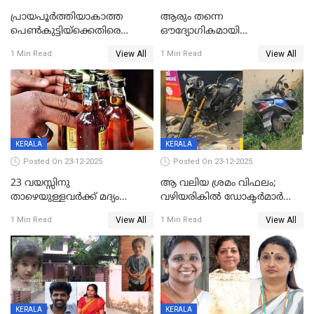
പ്രായപൂർത്തിയാകാത്ത
ആരും തന്നെ
പെൺകുട്ടിയ്ക്കെതിരെ
ഔദ്യോഗികമായി
ലൈംഗികാതിക്രമം; 36കാരന്
അറിയിച്ചിട്ടില്ല, മേയറെ
View All
View All
1 Min Read
1 Min Read
59 വർഷം തടവും 90,൦൦൦ രൂപ
കണ്ടെത്താൻ ഇന്ന് കോർ
പിഴയും ശിക്ഷ
കമ്മിറ്റി കൂടിയില്ല';
അതൃപ്തിയുമായി ദീപ്തി മേരി
വർഗീസ്
KERALA
KERALA
Posted On 23-12-2025
Posted On 23-12-2025
23 വയസ്സിനു
ആ വലിയ ശ്രമം വിഫലം;
താഴെയുള്ളവർക്ക് മദ്യം
വഴിയരികില്‍ ‌ഡോക്ടര്‍മാര്‍
നൽകിയതിനെതിരെ കർശന
ശസ്ത്രക്രിയ നടത്തിയ ലിനു
View All
View All
1 Min Read
1 Min Read
നടപടി;സ്ഥാപനങ്ങൾക്കെതിരെ
മരണത്തിന് കീഴടങ്ങി
രണ്ട് കേസുകൾ
KERALA
KERALA