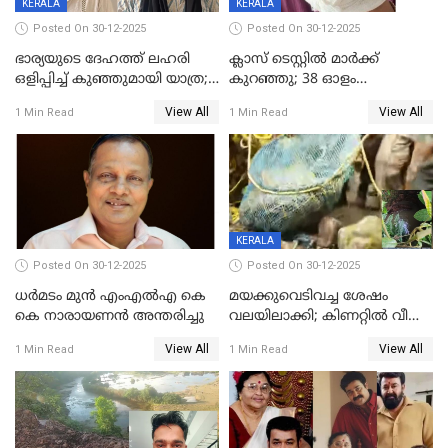
KERALA
KERALA
Posted On 30-12-2025
Posted On 30-12-2025
ഭാര്യയുടെ ദേഹത്ത് ലഹരി
ക്ലാസ് ടെസ്റ്റിൽ മാർക്ക്
ഒളിപ്പിച്ച് കുഞ്ഞുമായി യാത്ര;
കുറഞ്ഞു; 38 ഓളം
ഓട്ടോ വളഞ്ഞ് ദമ്പതികളെ
വിദ്യാർഥികളെ ട്യൂഷൻ
View All
View All
1 Min Read
1 Min Read
പിടികൂടി പൊലീസ്
സെന്ററിലെ അധ്യാപകന്‍
മർദിച്ചതായി പരാതി
KERALA
Posted On 30-12-2025
Posted On 30-12-2025
ധർമടം മുൻ എംഎല്‍എ കെ
മയക്കുവെടിവച്ച ശേഷം
കെ നാരായണന്‍ അന്തരിച്ചു
വലയിലാക്കി; കിണറ്റിൽ വീണ
കടുവയെ പുറത്തെത്തിച്ചു
View All
View All
1 Min Read
1 Min Read