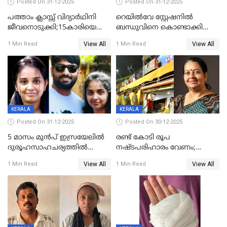
Posted On 31-12-2025
Posted On 31-12-2025
പത്താം ക്ലാസ്സ് വിദ്യാര്‍ഥിനി
റെയിൽവേ സ്റ്റേഷനിൽ
ജീവനൊടുക്കി;15കാരിയെ
ബന്ധുവിനെ കൊണ്ടാക്കി
കണ്ടെത്തിയത്
മടങ്ങുന്നതിനിടെ ടോറസ്സ്
View All
View All
1 Min Read
1 Min Read
കിടപ്പുമുറിയില്‍ തൂങ്ങി മരിച്ച
ലോറി സ്കൂട്ടറിൽ ഇടിച്ചു :
നിലയിൽ
യുവതിക്ക് ദാരുണാന്ത്യം
KERALA
KERALA
Posted On 31-12-2025
Posted On 30-12-2025
5 മാസം മുൻപ് ഇസ്രയേലിൽ
രണ്ട് കോടി രൂപ
ദുരൂഹസാഹചര്യത്തിൽ
നഷ്ടപരിഹാരം വേണം;
മരിച്ചനിലയിൽ കണ്ടെത്തിയ
ജിസിഡിഎക്ക് വക്കീൽ
View All
View All
1 Min Read
1 Min Read
മലയാളി യുവാവിന്റെ ഭാര്യയും
നോട്ടീസയച്ച് ഉമാ തോമസ്
മരിച്ചു