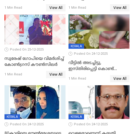
പിടിയില്‍
ശ്രീലേഖയ്ക്ക് മുൻതൂക്കം
View All
View All
1 Min Read
1 Min Read
KERALA
Posted On 25-12-2025
Posted On 24-12-2025
സുരേഷ് ഗോപിയെ വിമര്‍ശിച്ച്
വീട്ടിൽ അടച്ചിട്ടു,
കോണ്‍ഗ്രസ് കൗണ്‍സിലര്‍
ഇസ്തിരിപ്പെട്ടി കൊണ്ട്
View All
പൊള്ളിച്ചു; 8 മാസം
1 Min Read
View All
1 Min Read
ഗർഭിണിയായ യുവതിക്ക് ക്രൂര
മർദനം
KERALA
KERALA
Posted On 24-12-2025
Posted On 24-12-2025
80കാരിയെ ഊൺമേശയുടെ
വെള്ളമാണെന്ന് കരുതി