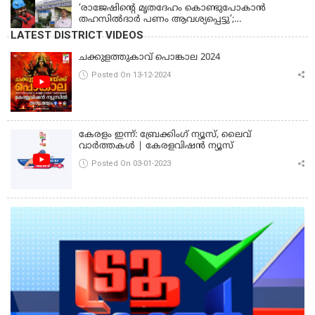
‘രാജേഷിന്‍റെ മൃതദേഹം കൊണ്ടുപോകാന്‍
തഹസില്‍ദാര്‍ പണം ആവശ്യപ്പെട്ടു’;
ഗുരുതരആരോപണം
LATEST DISTRICT VIDEOS
ചക്കുളത്തുകാവ് പൊങ്കാല 2024
Posted On 13-12-2024
കേരളം ഇന്ന്: ബ്രേക്കിംഗ് ന്യൂസ്, ലൈവ്
വാർത്തകൾ | കേരളവിഷൻ ന്യൂസ്
Posted On 03-01-2023