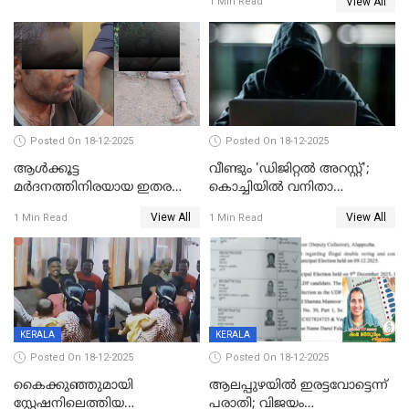
View All
1 Min Read
Posted On 18-12-2025
Posted On 18-12-2025
ആൾക്കൂട്ട
വീണ്ടും 'ഡിജിറ്റല്‍ അറസ്റ്റ്';
മർദനത്തിനിരയായ ഇതര
കൊച്ചിയില്‍ വനിതാ
സംസ്ഥാന തൊഴിലാളി മരിച്ചു;
ഡോക്ടര്‍ക്ക് നഷ്ടമായത് 6.38
View All
View All
1 Min Read
1 Min Read
നടുക്കുന്ന സംഭവം
കോടി രൂപ
വാളയാറിൽ
KERALA
KERALA
Posted On 18-12-2025
Posted On 18-12-2025
കൈക്കുഞ്ഞുമായി
ആലപ്പുഴയിൽ ഇരട്ടവോട്ടെന്ന്
സ്റ്റേഷനിലെത്തിയ
പരാതി; വിജയം