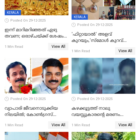
KERALA
KERALA
Posted On 29-12-2025
Posted On 29-12-2025
ഇന്ന് മാറിമറിഞ്ഞത് ഏഴു
'ഫിറ്റായാൽ' അളവ്
തവണ; ഒരാഴ്ചയ്ക്ക് ശേഷം
കുറയും,'സ്‌മോൾ കുറവ്
സ്വർണവിലയിൽ ഇടിവ്
View All
പിടികൂടി; ബാറിന് 25,000 രൂപ
1 Min Read
View All
1 Min Read
പിഴ
Posted On 29-12-2025
Posted On 29-12-2025
വ്യാപാരി ജീവനൊടുക്കിയ
കഴക്കൂട്ടത്ത് നാലു
നിലയില്‍; കോണ്‍ഗ്രസ്
വയസ്സുകാരന്റെ മരണം
കൗണ്‍സിലറുടെ
കൊലപാതകം: അമ്മയും
View All
View All
1 Min Read
1 Min Read
മാനസികപീഡനമെന്ന് കുറിപ്പ്
സുഹൃത്തും പൊലീസ്
കസ്റ്റഡിയിൽ