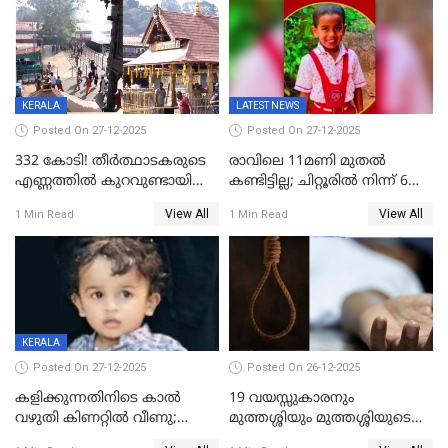
ഫേഷ്യലിന് 300 രൂപ
ആവശ്യപ്പെട്ടതിനെച്ചൊല്ലി
KERALA
LATEST NEWS
Posted On 27-12-2025
Posted On 27-12-2025
332 കോടി! തീർത്ഥാടകരുടെ
രാവിലെ 11മണി മുതൽ
എണ്ണത്തിൽ കുറവുണ്ടായിട്ടും
കണ്ടിട്ടില്ല; ചിറ്റൂരിൽ നിന്ന് 6
ശബരിമലയിൽ വരുമാനം
വയസ്സുകാരനെ കാണാതായി
View All
View All
1 Min Read
1 Min Read
കുതിച്ചുയരുന്നു
KERALA
Posted On 27-12-2025
Posted On 26-12-2025
കളിക്കുന്നതിനിടെ കാൽ
19 വയസ്സുകാരനും
വഴുതി കിണറ്റിൽ വീണു;
മുത്തശ്ശിയും മുത്തശ്ശിയുടെ
ഒന്നര വയസ്സുകാരന്
സഹോദരിയും വീട്ടിൽ തൂങ്ങി