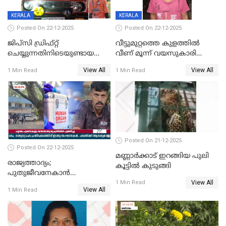
KERALA
KERALA
Posted On 22-12-2025
Posted On 22-12-2025
ജിപ്സി ഡ്രിഫ്റ്റ്
വീട്ടുമുറ്റത്തെ കുളത്തിൽ
ചെയ്യുന്നതിനിടെയുണ്ടായ
വീണ് മൂന്ന് വയസുകാരി
അപകടം; 14 വയസുകാരന്
മരിച്ചു
View All
View All
1 Min Read
1 Min Read
ദാരുണാന്ത്യം; ജീപ്സി
ഓടിച്ചയാൾ അറസ്റ്റിൽ.
Posted On 21-12-2025
Posted On 22-12-2025
മണ്ണാർക്കാട് ഇറങ്ങിയ പുലി
രാജ്യത്താദ്യം;
കൂട്ടിൽ കുടുങ്ങി
പുതുജീവനേകാൻ
View All
ഷിബുവിന്റെ ഹൃദയം
1 Min Read
View All
1 Min Read
എറണാകുളം സർക്കാർ
ജനറൽ
ആശുപത്രിയിലെത്തിച്ചു