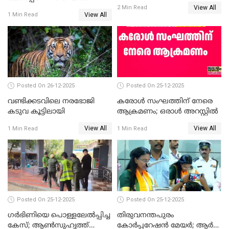
പരസ്യമായി പ്രഖ്യാപിച്ചില്ല
View All
തെരഞ്ഞെടുപ്പ്; സിപിഐഎം
2 Min Read
View All
1 Min Read
ഹൈക്കോടതിയിലേക്ക്;
സത്യപ്രതിജ്ഞ ചടങ്ങില്‍
ചട്ടലംഘനമെന്ന് പാർട്ടി
Posted On 26-12-2025
Posted On 25-12-2025
വണ്ടിക്കടവിലെ നരഭോജി
കരോള്‍ സംഘത്തിന് നേരെ
കടുവ കൂട്ടിലായി
ആക്രമണം; ഒരാള്‍ അറസ്റ്റില്‍
View All
View All
1 Min Read
1 Min Read
Posted On 25-12-2025
Posted On 25-12-2025
ഗര്‍ഭിണിയെ പൊള്ളലേല്‍പ്പിച്ച
തിരുവനന്തപുരം
കേസ്; ആണ്‍സുഹൃത്ത്
കോര്‍പ്പറേഷന്‍ മേയർ; ആര്‍