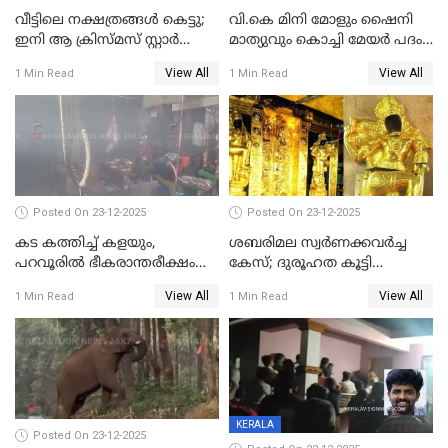
വീട്ടിലെ നക്ഷത്രങ്ങൾ കെട്ടു;
വി.കെ മിനി മോളും ഷൈനി
ഇനി ആ ക്രിസ്മസ് സ്റ്റാർ
മാത്യുവും കൊച്ചി മേയർ പദം
മാത്രം; പൈതങ്ങൾക്ക്
പങ്കിടും; ദീപ്തി മേരി വർഗീസ്
View All
View All
1 Min Read
1 Min Read
വേണ്ടിയുള്ള
മേയറാകില്ല
പിടിവലിക്കിടയിൽ
അപ്പൂപ്പനെതിരെ പോക്സോ
കേസ് ഒടുവിൽ 4 ജീവനുകൾ
പൊലിഞ്ഞു
Posted On 23-12-2025
Posted On 23-12-2025
കട കത്തിച്ച് കളയും,
ശബരിമല സ്വര്‍ണക്കവര്‍ച്ച
പറവൂരില്‍ ഭീകരാന്തരീക്ഷം
കേസ്; ദുരൂഹത കൂട്ടി
സൃഷ്ടിച്ച് കുട്ടി ലഹരിസംഘം
വിദേശവ്യവസായിയുടെ മൊഴി
View All
View All
1 Min Read
1 Min Read
KERALA
Posted On 23-12-2025