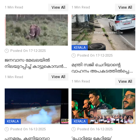
വർഷം തടവുശിക്ഷ
ചികിത്സയിലായിരുന്ന രണ്ടാം
View All
View All
1 Min Read
1 Min Read
ക്ലാസ് വിദ്യാർത്ഥിനി മരിച്ചു
KERALA
Posted On 17-12-2025
Posted On 17-12-2025
ജനവാസ മേഖലയില്‍
മന്ത്രി സജി ചെറിയാന്റെ
നിലയുറപ്പിച്ച് കാട്ടുകൊമ്പന്‍
വാഹനം അപകടത്തിൽപ്പെട്ടു;
പടയപ്പ
View All
മന്ത്രിയും സംഘവും
1 Min Read
View All
1 Min Read
രക്ഷപ്പെട്ടത് തലനാരിടയ്ക്ക്
KERALA
KERALA
Posted On 16-12-2025
Posted On 16-12-2025
പനമരം, കണിയാമ്പറ്റ
‘പോറ്റിയേ കേറ്റിയേ’