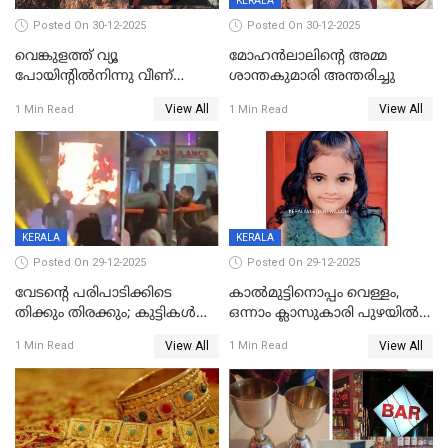
KERALA
Posted On 30-12-2025
Posted On 30-12-2025
വെങ്കുളത്ത് വ്യൂ
മോഹന്‍ലാലിന്‍റെ അമ്മ
പോയിന്റിൽനിന്നു വീണ്
ശാന്തകുമാരി അന്തരിച്ചു
യുവാവ് മരിച്ചു
View All
View All
1 Min Read
1 Min Read
KERALA
KERALA
Posted On 29-12-2025
Posted On 29-12-2025
വേടന്റെ പരിപാടിക്കിടെ
കാൽമുട്ടിനൊപ്പം വെള്ളം,
തിക്കും തിരക്കും; കുട്ടികള്‍
ഒന്നാം ക്ലാസുകാരി പുഴയിൽ
ഉള്‍പ്പെടെ നിരവധി പേര്‍ക്ക്
മുങ്ങി മരിച്ചു; ദാരുണ സംഭവം
View All
View All
1 Min Read
1 Min Read
പരിക്ക്; പാളം മറികടന്ന
കുട്ടികൾക്കൊപ്പം
യുവാവ് ട്രെയിന്‍ തട്ടി മരിച്ചു
കളിക്കുന്നതിനിടെ