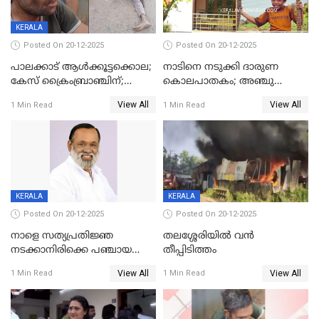
KERALA
Posted On 20-12-2025
Posted On 20-12-2025
പാലക്കാട് ആൾക്കൂട്ടക്കൊല;
നാടിനെ നടുക്കി ദാരുണ
കേസ് ക്രൈംബ്രാഞ്ചിന്;
കൊലപാതകം; അഞ്ചു
DYSPയുടെ നേതൃത്വത്തിൽ
വയസ്സുകാരനെ 'അമ്മ
View All
View All
1 Min Read
1 Min Read
അന്വേഷിക്കും
കഴുത്തുഞെരിച്ച് കൊന്നു
KERALA
KERALA
Posted On 20-12-2025
Posted On 20-12-2025
നാളെ സത്യപ്രതിജ്ഞ
തലശ്ശേരിയിൽ വൻ
നടക്കാനിരിക്കെ പഞ്ചായത്ത്
തീപ്പിടിത്തം
മെമ്പർ മരിച്ചു
View All
View All
1 Min Read
1 Min Read