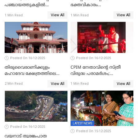
പഞ്ചായത്തുകളിൽ
ഭക്തവികാരം
ബുധനാഴ്ച വിദ്യാഭ്യാസ
വ്രണപ്പെടുത്തിയെന്നു
View All
View All
1 Min Read
1 Min Read
സ്ഥാപനങ്ങൾക്ക് അവധി
ഡിജിപിക്ക് പരാതി; ശക്തമായ
നടപടി വേണമെന്നു
സിപിഐഎമ്മും
Posted On 16-12-2025
Posted On 16-12-2025
തിരുവൈരാണിക്കുളം
CPIM നേതാവിൻ്റെ സ്ത്രീ
മഹാദേവ ക്ഷേത്രത്തിലെ
വിരുദ്ധ പരാമർശം;
നടതുറപ്പ് മഹോത്സവത്തിന്
കേസെടുത്ത് പൊലീസ്
View All
View All
2 Min Read
1 Min Read
ജനുവരി 2 ന് തുടക്കമാകും
LATEST NEWS
Posted On 16-12-2025
Posted On 15-12-2025
വയനാട് തുരങ്കപാത