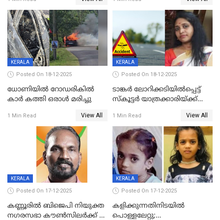
കരണത്തടിച്ചു; CC ടിവി
വാർഡിലെ എൽഡിഎഫ്
ദൃശ്യങ്ങൾ പുറത്ത്
സ്ഥാനാർത്ഥി
KERALA
KERALA
Posted On 18-12-2025
Posted On 18-12-2025
ധോണിയിൽ റോഡരികിൽ
ടാങ്കർ ലോറിക്കടിയിൽപ്പെട്ട്
കാർ കത്തി ഒരാൾ മരിച്ചു
സ്കൂട്ടർ യാത്രക്കാരിയ്ക്ക്
ദാരുണാന്ത്യം; അപകടം
View All
View All
1 Min Read
1 Min Read
കണ്ടോത്ത് ദേശീയ പാതയിൽ
KERALA
KERALA
Posted On 17-12-2025
Posted On 17-12-2025
കണ്ണൂരിൽ ബിജെപി നിയുക്ത
കളിക്കുന്നതിനിടയിൽ
നഗരസഭാ കൗൺസിലർക്ക് 36
പൊള്ളലേറ്റു;