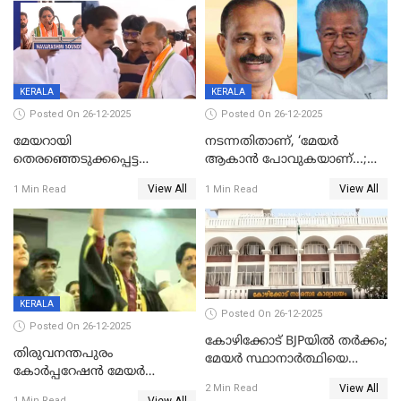
KERALA
KERALA
Posted On 26-12-2025
Posted On 26-12-2025
മേയറായി
നടന്നതിതാണ്, ‘മേയർ
തെരഞ്ഞെടുക്കപ്പെട്ട
ആകാൻ പോവുകയാണ്...;
ശേഷമുള്ള പി ഇന്ദിരയുടെ
ആവട്ടെ, അഭിനന്ദനങ്ങൾ’;
View All
View All
1 Min Read
1 Min Read
ആദ്യ വോട്ട് അസാധു; കണ്ണൂർ
മുഖ്യമന്ത്രിയുടെ ഓഫീസ്
ഡെപ്യൂട്ടി മേയർ സ്ഥാനത്ത്
തന്നെ വിശദീകരിയ്ക്കുന്നു;
താഹിറിന് വിജയം
സത്യമിതാണ്
KERALA
Posted On 26-12-2025
Posted On 26-12-2025
കോഴിക്കോട് BJPയിൽ തർക്കം;
തിരുവനന്തപുരം
മേയർ സ്ഥാനാർത്ഥിയെ
കോര്‍പ്പറേഷന്‍ മേയര്‍
പരസ്യമായി പ്രഖ്യാപിച്ചില്ല
View All
തെരഞ്ഞെടുപ്പ്; സിപിഐഎം
2 Min Read
View All
1 Min Read