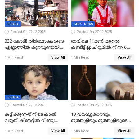
KERALA
LATEST NEWS
Posted On 27-12-2025
Posted On 27-12-2025
332 കോടി! തീർത്ഥാടകരുടെ
രാവിലെ 11മണി മുതൽ
എണ്ണത്തിൽ കുറവുണ്ടായിട്ടും
കണ്ടിട്ടില്ല; ചിറ്റൂരിൽ നിന്ന് 6
ശബരിമലയിൽ വരുമാനം
വയസ്സുകാരനെ കാണാതായി
View All
View All
1 Min Read
1 Min Read
കുതിച്ചുയരുന്നു
KERALA
Posted On 27-12-2025
Posted On 26-12-2025
കളിക്കുന്നതിനിടെ കാൽ
19 വയസ്സുകാരനും
വഴുതി കിണറ്റിൽ വീണു;
മുത്തശ്ശിയും മുത്തശ്ശിയുടെ
ഒന്നര വയസ്സുകാരന്
സഹോദരിയും വീട്ടിൽ തൂങ്ങി
View All
View All
1 Min Read
1 Min Read
ദാരുണാന്ത്യം
മരിച്ചനിലയിൽ