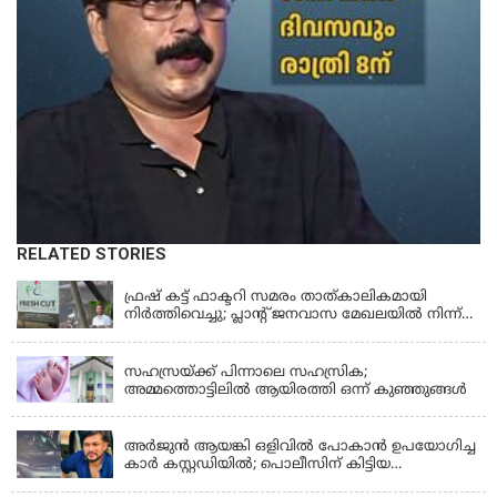
RELATED STORIES
KERALA
ഫ്രഷ് കട്ട് ഫാക്ടറി സമരം താത്കാലികമായി
നിർത്തിവെച്ചു; പ്ലാൻ്റ് ജനവാസ മേഖലയിൽ നിന്ന്
മാറ്റാൻ കമ്പനി സന്നദ്ധത അറിയിച്ചതായി പി.കെ
KERALA
ഫിറോസ് എംഎൽഎ
സഹസ്രയ്ക്ക് പിന്നാലെ സഹസ്രിക;
അമ്മത്തൊട്ടിലില്‍ ആയിരത്തി ഒന്ന് കുഞ്ഞുങ്ങള്‍
KERALA
അർജുൻ ആയങ്കി ഒളിവിൽ പോകാൻ ഉപയോഗിച്ച
കാർ കസ്റ്റഡിയിൽ; പൊലീസിന് കിട്ടിയ
വാഹനത്തിന്റെ ഉടമ അർജുന്റെ ഭാര്യ