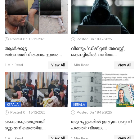
Posted On 18-12-2025
Posted On 18-12-2025
ആൾക്കൂട്ട
വീണ്ടും 'ഡിജിറ്റല്‍ അറസ്റ്റ്';
മർദനത്തിനിരയായ ഇതര
കൊച്ചിയില്‍ വനിതാ
സംസ്ഥാന തൊഴിലാളി മരിച്ചു;
ഡോക്ടര്‍ക്ക് നഷ്ടമായത് 6.38
View All
View All
1 Min Read
1 Min Read
നടുക്കുന്ന സംഭവം
കോടി രൂപ
വാളയാറിൽ
KERALA
KERALA
Posted On 18-12-2025
Posted On 18-12-2025
കൈക്കുഞ്ഞുമായി
ആലപ്പുഴയിൽ ഇരട്ടവോട്ടെന്ന്
സ്റ്റേഷനിലെത്തിയ
പരാതി; വിജയം
യുവതിയ്ക്ക് മർദ്ദനം; സിഐ
റദ്ദാക്കണമെന്ന് വലിയമരം
View All
View All
1 Min Read
1 Min Read