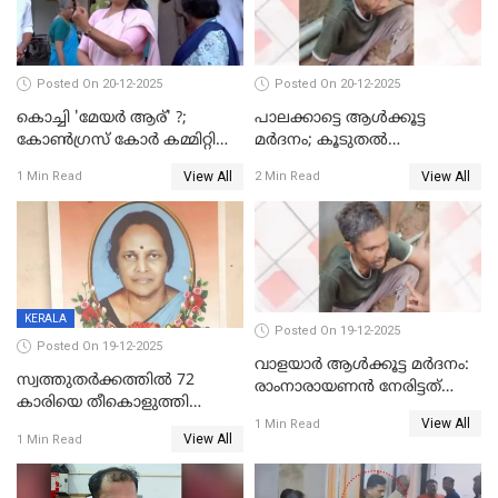
Posted On 20-12-2025
Posted On 20-12-2025
കൊച്ചി 'മേയർ ആര്' ?;
പാലക്കാട്ടെ ആള്‍ക്കൂട്ട
കോണ്‍ഗ്രസ് കോര്‍ കമ്മിറ്റി
മര്‍ദനം; കൂടുതല്‍
യോഗം ചൊവ്വാഴ്ച
അറസ്റ്റുണ്ടാവും, മര്‍ദിച്ചത് 15
View All
View All
1 Min Read
2 Min Read
അംഗ സംഘമെന്ന് വിവരം
KERALA
Posted On 19-12-2025
Posted On 19-12-2025
വാളയാർ ആൾക്കൂട്ട മർദനം:
സ്വത്തുതര്‍ക്കത്തില്‍ 72
രാംനാരായണൻ നേരിട്ടത്
കാരിയെ തീകൊളുത്തി
കൊടും ക്രൂരത; ശരീരത്തിൽ
View All
കൊന്നു;
1 Min Read
നാൽപ്പതിലേറെ
View All
1 Min Read
ക്രൂരകൊലപാതകത്തില്‍
മുറിവുകളെന്ന് പോസ്റ്റ്‌മോർട്ടം
സഹോദരിപുത്രന് ജീവപര്യന്തം
റിപ്പോർട്ട്