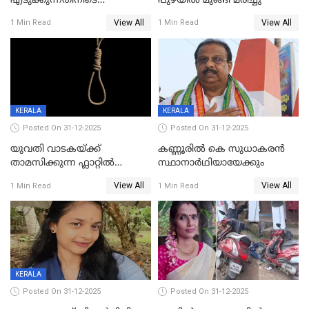
എടുക്കുന്നതിനിടെ
പുഴയിൽ മുങ്ങി മരിച്ചു
വിലങ്ങുമായി രക്ഷപ്പെട്ട
View All
View All
1 Min Read
1 Min Read
വധശ്രമക്കേസ് പ്രതി പിടിയിൽ
KERALA
KERALA
Posted On 31-12-2025
Posted On 31-12-2025
യുവതി വാടകയ്ക്ക്
കണ്ണൂരിൽ കെ സുധാകരൻ
താമസിക്കുന്ന ഫ്ലാറ്റില്‍
സ്ഥാനാർഥിയായേക്കും
തൂങ്ങിമരിച്ച നിലയില്‍;
View All
View All
1 Min Read
1 Min Read
സംഭവം കൈതപ്പൊയിലില്‍
KERALA
Posted On 31-12-2025
Posted On 31-12-2025