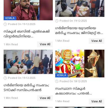
KERALA
Posted On 19-12-2025
Posted On 19-12-2025
ഗര്‍ഭിണിയായ യുവതിയെ
സ്കൂൾ ബസിൽ എൽകെജി
മര്‍ദിച്ച സംഭവം; ജിസ്‌ട്രേറ്റ് തല
വിദ്യാര്‍ത്ഥിനിയെ
അന്വേഷണം വേണമെന്ന്
View All
ലൈംഗികമായി ഉപദ്രവിച്ചു;
1 Min Read
യുവതി
View All
1 Min Read
ക്ലീനര്‍ പിടിയിൽ
KERALA
Posted On 19-12-2025
Posted On 18-12-2025
ഗര്‍ഭിണിയെ മർദിച്ച സംഭവം;
സംസ്ഥാന സ്കൂൾ
SHOക്ക് സസ്പെൻഷൻ
കലോത്സവം: പന്തൽ
View All
കാൽനാട്ടൽ 20 ന്
1 Min Read
View All
1 Min Read