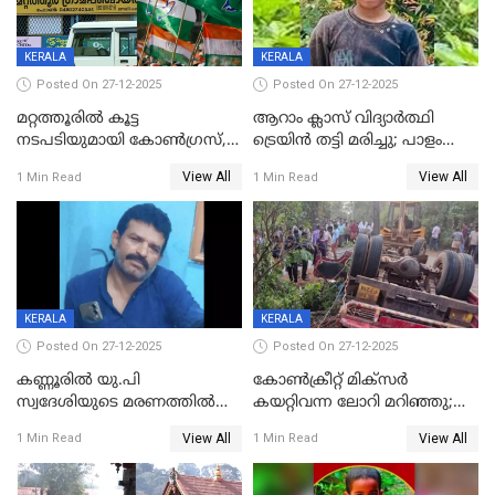
KERALA
KERALA
Posted On 27-12-2025
Posted On 27-12-2025
മറ്റത്തൂരിൽ കൂട്ട
ആറാം ക്ലാസ് വിദ്യാർത്ഥി
നടപടിയുമായി കോണ്‍ഗ്രസ്,
ട്രെയിൻ തട്ടി മരിച്ചു; പാളം
ബിജെപി പാളയത്തിലെത്തിയ
മുറിച്ചുകടക്കുന്നതിനിടെ
View All
View All
1 Min Read
1 Min Read
എട്ട് പേര്‍ ഉള്‍പ്പെടെ
അപകടം മലപ്പുറത്ത്
പത്തുപേരെ പുറത്താക്കി,
ചൊവ്വന്നൂരിലും നടപടി
KERALA
KERALA
Posted On 27-12-2025
Posted On 27-12-2025
കണ്ണൂരിൽ യു.പി
കോണ്‍ക്രീറ്റ് മിക്‌സര്‍
സ്വദേശിയുടെ മരണത്തിൽ
കയറ്റിവന്ന ലോറി മറിഞ്ഞു;
അഞ്ചംഗ സംഘത്തിനെതിരെ
രണ്ടുപേര്‍ക്ക് ദാരുണാന്ത്യം;
View All
View All
1 Min Read
1 Min Read
കേസ്; തർക്കമുണ്ടായത്
അപകടം കണ്ണൂരിൽ
ഫേഷ്യലിന് 300 രൂപ
ആവശ്യപ്പെട്ടതിനെച്ചൊല്ലി