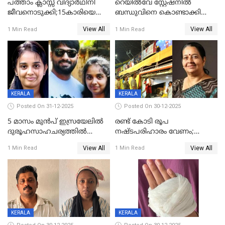
പത്താം ക്ലാസ്സ് വിദ്യാര്‍ഥിനി
റെയിൽവേ സ്റ്റേഷനിൽ
ജീവനൊടുക്കി;15കാരിയെ
ബന്ധുവിനെ കൊണ്ടാക്കി
കണ്ടെത്തിയത്
മടങ്ങുന്നതിനിടെ ടോറസ്സ്
View All
View All
1 Min Read
1 Min Read
കിടപ്പുമുറിയില്‍ തൂങ്ങി മരിച്ച
ലോറി സ്കൂട്ടറിൽ ഇടിച്ചു :
നിലയിൽ
യുവതിക്ക് ദാരുണാന്ത്യം
KERALA
KERALA
Posted On 31-12-2025
Posted On 30-12-2025
5 മാസം മുൻപ് ഇസ്രയേലിൽ
രണ്ട് കോടി രൂപ
ദുരൂഹസാഹചര്യത്തിൽ
നഷ്ടപരിഹാരം വേണം;
മരിച്ചനിലയിൽ കണ്ടെത്തിയ
ജിസിഡിഎക്ക് വക്കീൽ
View All
View All
1 Min Read
1 Min Read
മലയാളി യുവാവിന്റെ ഭാര്യയും
നോട്ടീസയച്ച് ഉമാ തോമസ്
മരിച്ചു
KERALA
KERALA