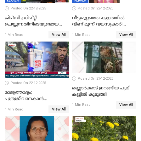
KERALA
KERALA
Posted On 22-12-2025
Posted On 22-12-2025
ജിപ്സി ഡ്രിഫ്റ്റ്
വീട്ടുമുറ്റത്തെ കുളത്തിൽ
ചെയ്യുന്നതിനിടെയുണ്ടായ
വീണ് മൂന്ന് വയസുകാരി
അപകടം; 14 വയസുകാരന്
മരിച്ചു
View All
View All
1 Min Read
1 Min Read
ദാരുണാന്ത്യം; ജീപ്സി
ഓടിച്ചയാൾ അറസ്റ്റിൽ.
Posted On 21-12-2025
Posted On 22-12-2025
മണ്ണാർക്കാട് ഇറങ്ങിയ പുലി
രാജ്യത്താദ്യം;
കൂട്ടിൽ കുടുങ്ങി
പുതുജീവനേകാൻ
View All
ഷിബുവിന്റെ ഹൃദയം
1 Min Read
View All
1 Min Read
എറണാകുളം സർക്കാർ
ജനറൽ
ആശുപത്രിയിലെത്തിച്ചു