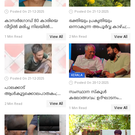
Posted On 21-12-2025
Posted On 21-12-2025
കാസർഗോഡ് 80 കാരിയെ
ഭക്തിയും പ്രകൃതിയും
വീട്ടിൽ മരിച്ച നിലയിൽ
ഒന്നാകുന്ന അപൂര്‍വ്വ കാഴ്ച;
കണ്ടെത്തി
ഭക്തർക്ക്
View All
View All
1 Min Read
2 Min Read
കാഴ്ചാനുഭവമൊരുക്കി
ശബരീ നന്ദനം
KERALA
Posted On 21-12-2025
Posted On 20-12-2025
പാലക്കാട്‌
സംസ്ഥാന സ്കൂൾ
ആൾകൂട്ടക്കൊലപാതകം;
കലോത്സവം: ഉദ്ഘാടനം
അന്വേഷണം
View All
മുഖ്യമന്ത്രി, സമാപനത്തിൽ
2 Min Read
ഊർജ്ജിതമാക്കിമാക്കി
View All
1 Min Read
മുഖ്യാതിഥിയായി
ക്രൈംബ്രാഞ്ച്
മോഹൻലാൽ