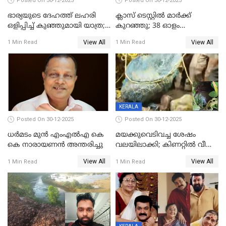
Posted On 30-12-2025
Posted On 30-12-2025
ഭാര്യയുടെ ദേഹത്ത് ലഹരി
ക്ലാസ് ടെസ്റ്റിൽ മാർക്ക്
ഒളിപ്പിച്ച് കുഞ്ഞുമായി യാത്ര;
കുറഞ്ഞു; 38 ഓളം
ഓട്ടോ വളഞ്ഞ് ദമ്പതികളെ
വിദ്യാർഥികളെ ട്യൂഷൻ
View All
View All
1 Min Read
1 Min Read
പിടികൂടി പൊലീസ്
സെന്ററിലെ അധ്യാപകന്‍
മർദിച്ചതായി പരാതി
KERALA
Posted On 30-12-2025
Posted On 30-12-2025
ധർമടം മുൻ എംഎല്‍എ കെ
മയക്കുവെടിവച്ച ശേഷം
കെ നാരായണന്‍ അന്തരിച്ചു
വലയിലാക്കി; കിണറ്റിൽ വീണ
കടുവയെ പുറത്തെത്തിച്ചു
View All
View All
1 Min Read
1 Min Read