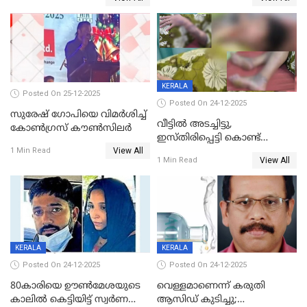
KERALA
Posted On 25-12-2025
Posted On 24-12-2025
സുരേഷ് ഗോപിയെ വിമര്‍ശിച്ച്
വീട്ടിൽ അടച്ചിട്ടു,
കോണ്‍ഗ്രസ് കൗണ്‍സിലര്‍
ഇസ്തിരിപ്പെട്ടി കൊണ്ട്
View All
പൊള്ളിച്ചു; 8 മാസം
1 Min Read
View All
1 Min Read
ഗർഭിണിയായ യുവതിക്ക് ക്രൂര
മർദനം
KERALA
KERALA
Posted On 24-12-2025
Posted On 24-12-2025
80കാരിയെ ഊൺമേശയുടെ
വെള്ളമാണെന്ന് കരുതി
കാലിൽ കെട്ടിയിട്ട് സ്വർണവും
ആസിഡ് കുടിച്ചു;