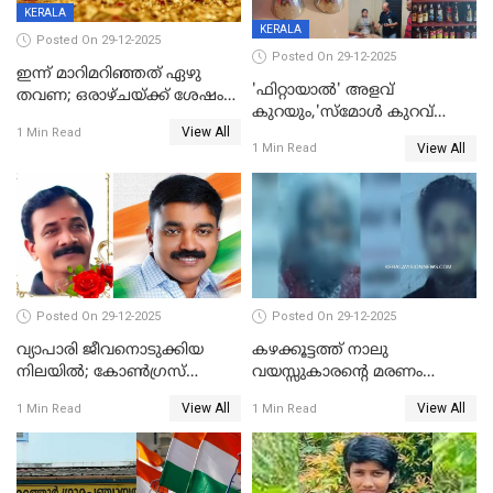
KERALA
KERALA
Posted On 29-12-2025
Posted On 29-12-2025
ഇന്ന് മാറിമറിഞ്ഞത് ഏഴു
'ഫിറ്റായാൽ' അളവ്
തവണ; ഒരാഴ്ചയ്ക്ക് ശേഷം
കുറയും,'സ്‌മോൾ കുറവ്
സ്വർണവിലയിൽ ഇടിവ്
View All
പിടികൂടി; ബാറിന് 25,000 രൂപ
1 Min Read
View All
1 Min Read
പിഴ
Posted On 29-12-2025
Posted On 29-12-2025
വ്യാപാരി ജീവനൊടുക്കിയ
കഴക്കൂട്ടത്ത് നാലു
നിലയില്‍; കോണ്‍ഗ്രസ്
വയസ്സുകാരന്റെ മരണം
കൗണ്‍സിലറുടെ
കൊലപാതകം: അമ്മയും
View All
View All
1 Min Read
1 Min Read
മാനസികപീഡനമെന്ന് കുറിപ്പ്
സുഹൃത്തും പൊലീസ്
കസ്റ്റഡിയിൽ