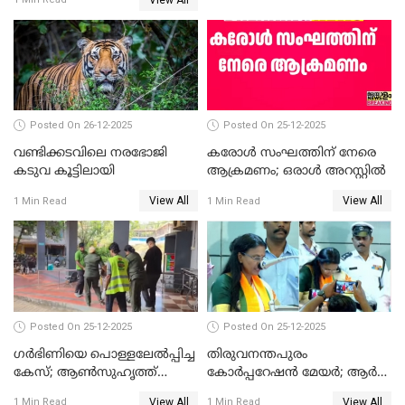
ഹൈക്കോടതിയിലേക്ക്;
സത്യപ്രതിജ്ഞ ചടങ്ങില്‍
ചട്ടലംഘനമെന്ന് പാർട്ടി
Posted On 26-12-2025
Posted On 25-12-2025
വണ്ടിക്കടവിലെ നരഭോജി
കരോള്‍ സംഘത്തിന് നേരെ
കടുവ കൂട്ടിലായി
ആക്രമണം; ഒരാള്‍ അറസ്റ്റില്‍
View All
View All
1 Min Read
1 Min Read
Posted On 25-12-2025
Posted On 25-12-2025
ഗര്‍ഭിണിയെ പൊള്ളലേല്‍പ്പിച്ച
തിരുവനന്തപുരം
കേസ്; ആണ്‍സുഹൃത്ത്
കോര്‍പ്പറേഷന്‍ മേയർ; ആര്‍
പിടിയില്‍
ശ്രീലേഖയ്ക്ക് മുൻതൂക്കം
View All
View All
1 Min Read
1 Min Read