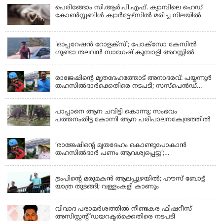
പെരിങ്ങോം സി.ആർ.പി.എഫ്. ക്യാമ്പിലെ ഹെഡ്
കോൺസ്റ്റബിൾ ക്വാർട്ടേഴ്സിൽ മരിച്ച നിലയിൽ
LATEST NEWS
'ഓപ്പറേഷൻ റോളക്സ്'; പോക്സോ കേസിൽ
ഗുണ്ടാ തലവൻ സാഗേഷ് കുമ്പാളി അറസ്റ്റിൽ
KERALA
രാജേഷിന്റെ മൃതദേഹത്തോട് അനാദരവ്: പയ്യന്നൂർ
തഹസിൽദാർക്കെതിരെ നടപടി; സസ്പെൻഡ്
ചെയ്യാൻ നിർദേശം നൽകി മന്ത്രി
KERALA
പാപ്പാനെ ആന ചവിട്ടി കൊന്നു; സംഭവം
പത്തനംതിട്ട കോന്നി ആന പരിപാലനകേന്ദ്രത്തിൽ
KERALA
‘രാജേഷിന്‍റെ മൃതദേഹം കൊണ്ടുപോകാന്‍
തഹസില്‍ദാര്‍ പണം ആവശ്യപ്പെട്ടു’;
ഗുരുതരആരോപണം
LATEST NEWS
ട്രംപിന്റെ മരുമകന്‍ ആലപ്പുഴയില്‍; ഹൗസ് ബോട്ട്
യാത്ര തുടങ്ങി; വള്ളംകളി കാണും
വിവാദ പരാമര്‍ശത്തില്‍ നീണ്ടകര ഫിഷറീസ്
അസിസ്റ്റന്റ് ഡയറക്ടര്‍ക്കെതിരെ നടപടി