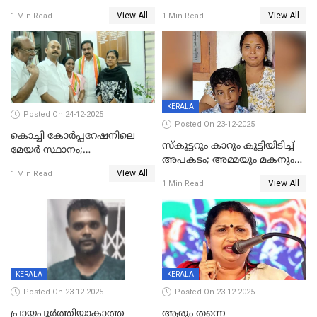
പണവും കവർന്നു;
ചികിത്സയിലിരുന്ന ആള്‍
View All
View All
1 Min Read
1 Min Read
കൊച്ചുമകനും സുഹൃത്തും
മരിച്ചു
അറസ്റ്റിൽ
KERALA
Posted On 24-12-2025
Posted On 23-12-2025
കൊച്ചി കോര്‍പ്പറേഷനിലെ
സ്കൂട്ടറും കാറും കൂട്ടിയിടിച്ച്
മേയര്‍ സ്ഥാനം;
അപകടം; അമ്മയും മകനും
കോണ്‍ഗ്രസില്‍ അതൃപതി
View All
മരിച്ചു, മറ്റൊരു മകൻ
1 Min Read
രൂക്ഷം
View All
1 Min Read
ഗുരുതരാവസ്ഥയിൽ
KERALA
KERALA
Posted On 23-12-2025
Posted On 23-12-2025
പ്രായപൂർത്തിയാകാത്ത
ആരും തന്നെ