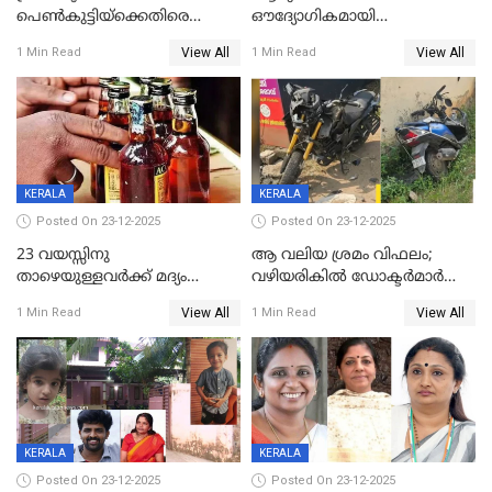
പെൺകുട്ടിയ്ക്കെതിരെ
ഔദ്യോഗികമായി
ലൈംഗികാതിക്രമം; 36കാരന്
അറിയിച്ചിട്ടില്ല, മേയറെ
View All
View All
1 Min Read
1 Min Read
59 വർഷം തടവും 90,൦൦൦ രൂപ
കണ്ടെത്താൻ ഇന്ന് കോർ
പിഴയും ശിക്ഷ
കമ്മിറ്റി കൂടിയില്ല';
അതൃപ്തിയുമായി ദീപ്തി മേരി
വർഗീസ്
KERALA
KERALA
Posted On 23-12-2025
Posted On 23-12-2025
23 വയസ്സിനു
ആ വലിയ ശ്രമം വിഫലം;
താഴെയുള്ളവർക്ക് മദ്യം
വഴിയരികില്‍ ‌ഡോക്ടര്‍മാര്‍
നൽകിയതിനെതിരെ കർശന
ശസ്ത്രക്രിയ നടത്തിയ ലിനു
View All
View All
1 Min Read
1 Min Read
നടപടി;സ്ഥാപനങ്ങൾക്കെതിരെ
മരണത്തിന് കീഴടങ്ങി
രണ്ട് കേസുകൾ
KERALA
KERALA
Posted On 23-12-2025
Posted On 23-12-2025