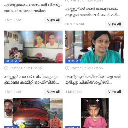
Posted On 22-12-2025
ഏഴാറ്റുമുഖം ഗണപതി വീണ്ടും
കണ്ണൂരിൽ രണ്ട് മക്കളടക്കം
ജനവാസ മേഖലയിൽ
കുടുംബത്തിലെ 4 പേർ മരിച്ച
View All
നിലയിൽ
1 Min Read
View All
30 Min Read
KERALA
KERALA
Posted On 22-12-2025
Posted On 22-12-2025
കണ്ണൂർ പാറാട് സിപിഐഎം
ശസ്ത്രക്രിയയ്‌ക്കിടെ യുവതി
ബ്രാഞ്ച് കമ്മിറ്റി ഓഫിസിൽ
മരിച്ചു; ചികിത്സാപ്പിഴവ്
തീയിട്ടു; നേതാക്കളുടെ
ആരോപിച്ച് ബന്ധുക്കൾ;
View All
View All
1 Min Read
1 Min Read
ചിത്രങ്ങളടക്കം കത്തിയ
സംഭവം മാവേലിക്കരയിൽ
നിലയിൽ