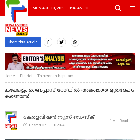
MON AUG 10, 2026 08:06 AM IST
Share this Article
Home
District
Thiruvananthapuram
കഴക്കൂട്ടം ബൈപ്പാസ് റോഡില്‍ അജ്ഞാത മൃതദേഹം
കണ്ടെത്തി
കേരളവിഷൻ ന്യൂസ് ഡെസ്‌ക്
1 Min Read
Posted On 03-10-2024