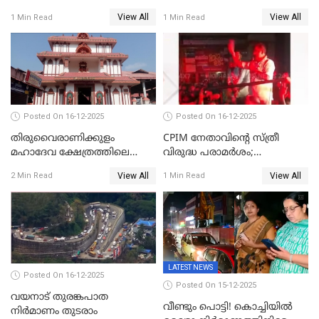
ബുധനാഴ്ച വിദ്യാഭ്യാസ
വ്രണപ്പെടുത്തിയെന്നു
View All
View All
1 Min Read
1 Min Read
സ്ഥാപനങ്ങൾക്ക് അവധി
ഡിജിപിക്ക് പരാതി; ശക്തമായ
നടപടി വേണമെന്നു
സിപിഐഎമ്മും
Posted On 16-12-2025
Posted On 16-12-2025
തിരുവൈരാണിക്കുളം
CPIM നേതാവിൻ്റെ സ്ത്രീ
മഹാദേവ ക്ഷേത്രത്തിലെ
വിരുദ്ധ പരാമർശം;
നടതുറപ്പ് മഹോത്സവത്തിന്
കേസെടുത്ത് പൊലീസ്
View All
View All
2 Min Read
1 Min Read
ജനുവരി 2 ന് തുടക്കമാകും
LATEST NEWS
Posted On 16-12-2025
Posted On 15-12-2025
വയനാട് തുരങ്കപാത
വീണ്ടും പൊട്ടി! കൊച്ചിയിൽ
നിർമാണം തുടരാം