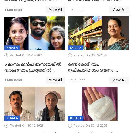
ജീവനൊടുക്കി;15കാരിയെ
ബന്ധുവിനെ കൊണ്ടാക്കി
കണ്ടെത്തിയത്
മടങ്ങുന്നതിനിടെ ടോറസ്സ്
View All
View All
1 Min Read
1 Min Read
കിടപ്പുമുറിയില്‍ തൂങ്ങി മരിച്ച
ലോറി സ്കൂട്ടറിൽ ഇടിച്ചു :
നിലയിൽ
യുവതിക്ക് ദാരുണാന്ത്യം
KERALA
KERALA
Posted On 31-12-2025
Posted On 30-12-2025
5 മാസം മുൻപ് ഇസ്രയേലിൽ
രണ്ട് കോടി രൂപ
ദുരൂഹസാഹചര്യത്തിൽ
നഷ്ടപരിഹാരം വേണം;
മരിച്ചനിലയിൽ കണ്ടെത്തിയ
ജിസിഡിഎക്ക് വക്കീൽ
View All
View All
1 Min Read
1 Min Read
മലയാളി യുവാവിന്റെ ഭാര്യയും
നോട്ടീസയച്ച് ഉമാ തോമസ്
മരിച്ചു
KERALA
KERALA
Posted On 30-12-2025
Posted On 30-12-2025