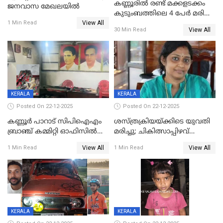
കണ്ണൂരിൽ രണ്ട് മക്കളടക്കം
ജനവാസ മേഖലയിൽ
കുടുംബത്തിലെ 4 പേർ മരിച്ച
View All
നിലയിൽ
1 Min Read
View All
30 Min Read
KERALA
KERALA
Posted On 22-12-2025
Posted On 22-12-2025
കണ്ണൂർ പാറാട് സിപിഐഎം
ശസ്ത്രക്രിയയ്‌ക്കിടെ യുവതി
ബ്രാഞ്ച് കമ്മിറ്റി ഓഫിസിൽ
മരിച്ചു; ചികിത്സാപ്പിഴവ്
തീയിട്ടു; നേതാക്കളുടെ
ആരോപിച്ച് ബന്ധുക്കൾ;
View All
View All
1 Min Read
1 Min Read
ചിത്രങ്ങളടക്കം കത്തിയ
സംഭവം മാവേലിക്കരയിൽ
നിലയിൽ
KERALA
KERALA