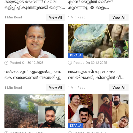
ഭാര്യയുടെ ദേഹത്ത് ലഹരി
ക്ലാസ് ടെസ്റ്റിൽ മാർക്ക്
ഒളിപ്പിച്ച് കുഞ്ഞുമായി യാത്ര;
കുറഞ്ഞു; 38 ഓളം
ഓട്ടോ വളഞ്ഞ് ദമ്പതികളെ
വിദ്യാർഥികളെ ട്യൂഷൻ
View All
View All
1 Min Read
1 Min Read
പിടികൂടി പൊലീസ്
സെന്ററിലെ അധ്യാപകന്‍
മർദിച്ചതായി പരാതി
KERALA
Posted On 30-12-2025
Posted On 30-12-2025
ധർമടം മുൻ എംഎല്‍എ കെ
മയക്കുവെടിവച്ച ശേഷം
കെ നാരായണന്‍ അന്തരിച്ചു
വലയിലാക്കി; കിണറ്റിൽ വീണ
കടുവയെ പുറത്തെത്തിച്ചു
View All
View All
1 Min Read
1 Min Read
KERALA