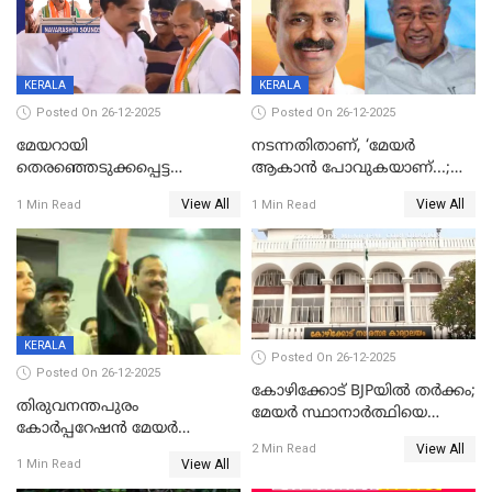
KERALA
KERALA
Posted On 26-12-2025
Posted On 26-12-2025
മേയറായി
നടന്നതിതാണ്, ‘മേയർ
തെരഞ്ഞെടുക്കപ്പെട്ട
ആകാൻ പോവുകയാണ്...;
ശേഷമുള്ള പി ഇന്ദിരയുടെ
ആവട്ടെ, അഭിനന്ദനങ്ങൾ’;
View All
View All
1 Min Read
1 Min Read
ആദ്യ വോട്ട് അസാധു; കണ്ണൂർ
മുഖ്യമന്ത്രിയുടെ ഓഫീസ്
ഡെപ്യൂട്ടി മേയർ സ്ഥാനത്ത്
തന്നെ വിശദീകരിയ്ക്കുന്നു;
താഹിറിന് വിജയം
സത്യമിതാണ്
KERALA
Posted On 26-12-2025
Posted On 26-12-2025
കോഴിക്കോട് BJPയിൽ തർക്കം;
തിരുവനന്തപുരം
മേയർ സ്ഥാനാർത്ഥിയെ
കോര്‍പ്പറേഷന്‍ മേയര്‍
പരസ്യമായി പ്രഖ്യാപിച്ചില്ല
View All
തെരഞ്ഞെടുപ്പ്; സിപിഐഎം
2 Min Read
View All
1 Min Read
ഹൈക്കോടതിയിലേക്ക്;