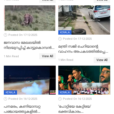
ക്ലാസ് വിദ്യാർത്ഥിനി മരിച്ചു
KERALA
Posted On 17-12-2025
Posted On 17-12-2025
ജനവാസ മേഖലയില്‍
മന്ത്രി സജി ചെറിയാന്റെ
നിലയുറപ്പിച്ച് കാട്ടുകൊമ്പന്‍
വാഹനം അപകടത്തിൽപ്പെട്ടു;
പടയപ്പ
View All
മന്ത്രിയും സംഘവും
1 Min Read
View All
1 Min Read
രക്ഷപ്പെട്ടത് തലനാരിടയ്ക്ക്
KERALA
KERALA
Posted On 16-12-2025
Posted On 16-12-2025
പനമരം, കണിയാമ്പറ്റ
‘പോറ്റിയേ കേറ്റിയേ’
പഞ്ചായത്തുകളിൽ
ഭക്തവികാരം