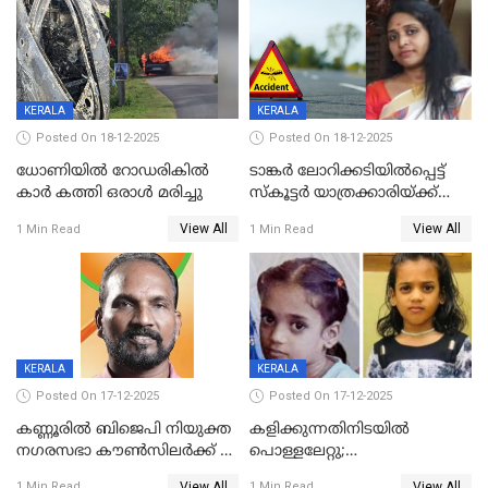
ദൃശ്യങ്ങൾ പുറത്ത്
സ്ഥാനാർത്ഥി
KERALA
KERALA
Posted On 18-12-2025
Posted On 18-12-2025
ധോണിയിൽ റോഡരികിൽ
ടാങ്കർ ലോറിക്കടിയിൽപ്പെട്ട്
കാർ കത്തി ഒരാൾ മരിച്ചു
സ്കൂട്ടർ യാത്രക്കാരിയ്ക്ക്
ദാരുണാന്ത്യം; അപകടം
View All
View All
1 Min Read
1 Min Read
കണ്ടോത്ത് ദേശീയ പാതയിൽ
KERALA
KERALA
Posted On 17-12-2025
Posted On 17-12-2025
കണ്ണൂരിൽ ബിജെപി നിയുക്ത
കളിക്കുന്നതിനിടയിൽ
നഗരസഭാ കൗൺസിലർക്ക് 36
പൊള്ളലേറ്റു;
വർഷം തടവുശിക്ഷ
ചികിത്സയിലായിരുന്ന രണ്ടാം
View All
View All
1 Min Read
1 Min Read