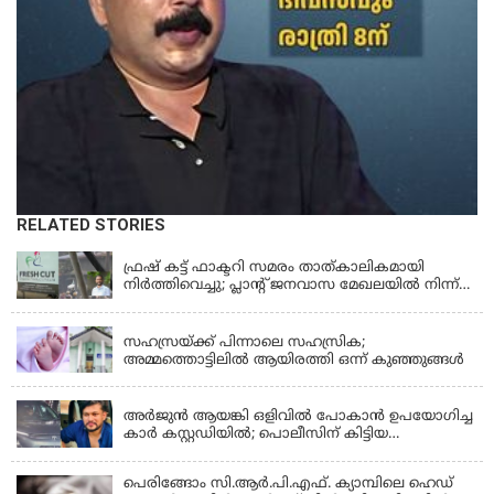
RELATED STORIES
KERALA
ഫ്രഷ് കട്ട് ഫാക്ടറി സമരം താത്കാലികമായി
നിർത്തിവെച്ചു; പ്ലാൻ്റ് ജനവാസ മേഖലയിൽ നിന്ന്
മാറ്റാൻ കമ്പനി സന്നദ്ധത അറിയിച്ചതായി പി.കെ
KERALA
ഫിറോസ് എംഎൽഎ
സഹസ്രയ്ക്ക് പിന്നാലെ സഹസ്രിക;
അമ്മത്തൊട്ടിലില്‍ ആയിരത്തി ഒന്ന് കുഞ്ഞുങ്ങള്‍
KERALA
അർജുൻ ആയങ്കി ഒളിവിൽ പോകാൻ ഉപയോഗിച്ച
കാർ കസ്റ്റഡിയിൽ; പൊലീസിന് കിട്ടിയ
വാഹനത്തിന്റെ ഉടമ അർജുന്റെ ഭാര്യ
പെരിങ്ങോം സി.ആർ.പി.എഫ്. ക്യാമ്പിലെ ഹെഡ്