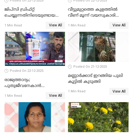
Posted On 22-12-2025
Posted On 22-12-2025
ജിപ്സി ഡ്രിഫ്റ്റ്
വീട്ടുമുറ്റത്തെ കുളത്തിൽ
ചെയ്യുന്നതിനിടെയുണ്ടായ
വീണ് മൂന്ന് വയസുകാരി
അപകടം; 14 വയസുകാരന്
മരിച്ചു
View All
View All
1 Min Read
1 Min Read
ദാരുണാന്ത്യം; ജീപ്സി
ഓടിച്ചയാൾ അറസ്റ്റിൽ.
Posted On 21-12-2025
Posted On 22-12-2025
മണ്ണാർക്കാട് ഇറങ്ങിയ പുലി
രാജ്യത്താദ്യം;
കൂട്ടിൽ കുടുങ്ങി
പുതുജീവനേകാൻ
View All
ഷിബുവിന്റെ ഹൃദയം
1 Min Read
View All
1 Min Read
എറണാകുളം സർക്കാർ
ജനറൽ
ആശുപത്രിയിലെത്തിച്ചു