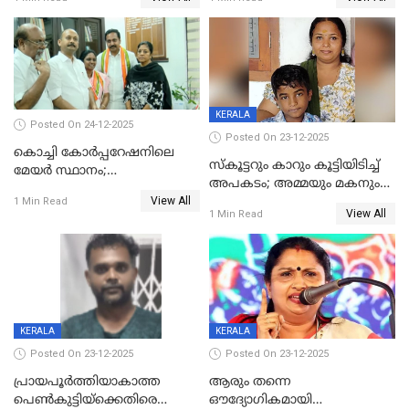
കൊച്ചുമകനും സുഹൃത്തും
മരിച്ചു
അറസ്റ്റിൽ
KERALA
Posted On 24-12-2025
Posted On 23-12-2025
കൊച്ചി കോര്‍പ്പറേഷനിലെ
സ്കൂട്ടറും കാറും കൂട്ടിയിടിച്ച്
മേയര്‍ സ്ഥാനം;
അപകടം; അമ്മയും മകനും
കോണ്‍ഗ്രസില്‍ അതൃപതി
View All
മരിച്ചു, മറ്റൊരു മകൻ
1 Min Read
രൂക്ഷം
View All
1 Min Read
ഗുരുതരാവസ്ഥയിൽ
KERALA
KERALA
Posted On 23-12-2025
Posted On 23-12-2025
പ്രായപൂർത്തിയാകാത്ത
ആരും തന്നെ
പെൺകുട്ടിയ്ക്കെതിരെ
ഔദ്യോഗികമായി