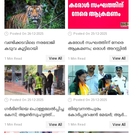
സത്യപ്രതിജ്ഞ ചടങ്ങില്‍
ചട്ടലംഘനമെന്ന് പാർട്ടി
Posted On 26-12-2025
Posted On 25-12-2025
വണ്ടിക്കടവിലെ നരഭോജി
കരോള്‍ സംഘത്തിന് നേരെ
കടുവ കൂട്ടിലായി
ആക്രമണം; ഒരാള്‍ അറസ്റ്റില്‍
View All
View All
1 Min Read
1 Min Read
Posted On 25-12-2025
Posted On 25-12-2025
ഗര്‍ഭിണിയെ പൊള്ളലേല്‍പ്പിച്ച
തിരുവനന്തപുരം
കേസ്; ആണ്‍സുഹൃത്ത്
കോര്‍പ്പറേഷന്‍ മേയർ; ആര്‍
പിടിയില്‍
ശ്രീലേഖയ്ക്ക് മുൻതൂക്കം
View All
View All
1 Min Read
1 Min Read