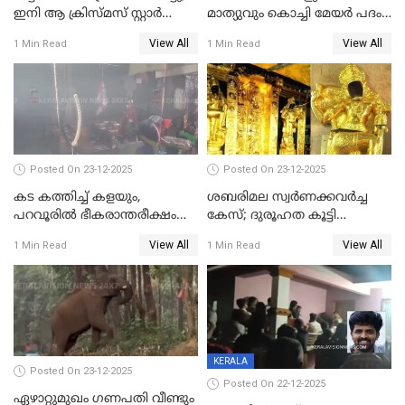
ഇനി ആ ക്രിസ്മസ് സ്റ്റാർ
മാത്യുവും കൊച്ചി മേയർ പദം
മാത്രം; പൈതങ്ങൾക്ക്
പങ്കിടും; ദീപ്തി മേരി വർഗീസ്
View All
View All
1 Min Read
1 Min Read
വേണ്ടിയുള്ള
മേയറാകില്ല
പിടിവലിക്കിടയിൽ
അപ്പൂപ്പനെതിരെ പോക്സോ
കേസ് ഒടുവിൽ 4 ജീവനുകൾ
പൊലിഞ്ഞു
Posted On 23-12-2025
Posted On 23-12-2025
കട കത്തിച്ച് കളയും,
ശബരിമല സ്വര്‍ണക്കവര്‍ച്ച
പറവൂരില്‍ ഭീകരാന്തരീക്ഷം
കേസ്; ദുരൂഹത കൂട്ടി
സൃഷ്ടിച്ച് കുട്ടി ലഹരിസംഘം
വിദേശവ്യവസായിയുടെ മൊഴി
View All
View All
1 Min Read
1 Min Read
KERALA
Posted On 23-12-2025
Posted On 22-12-2025
ഏഴാറ്റുമുഖം ഗണപതി വീണ്ടും