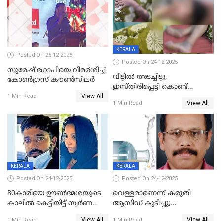
KERALA
Posted On 25-12-2025
Posted On 24-12-2025
സുരേഷ് ഗോപിയെ വിമര്‍ശിച്ച്
വീട്ടിൽ അടച്ചിട്ടു,
കോണ്‍ഗ്രസ് കൗണ്‍സിലര്‍
ഇസ്തിരിപ്പെട്ടി കൊണ്ട്
View All
പൊള്ളിച്ചു; 8 മാസം
1 Min Read
View All
1 Min Read
ഗർഭിണിയായ യുവതിക്ക് ക്രൂര
മർദനം
KERALA
KERALA
Posted On 24-12-2025
Posted On 24-12-2025
80കാരിയെ ഊൺമേശയുടെ
വെള്ളമാണെന്ന് കരുതി
കാലിൽ കെട്ടിയിട്ട് സ്വർണവും
ആസിഡ് കുടിച്ചു;
പണവും കവർന്നു;
ചികിത്സയിലിരുന്ന ആള്‍
View All
View All
1 Min Read
1 Min Read