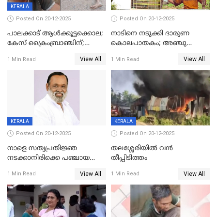
KERALA
Posted On 20-12-2025
Posted On 20-12-2025
പാലക്കാട് ആൾക്കൂട്ടക്കൊല;
നാടിനെ നടുക്കി ദാരുണ
കേസ് ക്രൈംബ്രാഞ്ചിന്;
കൊലപാതകം; അഞ്ചു
DYSPയുടെ നേതൃത്വത്തിൽ
വയസ്സുകാരനെ 'അമ്മ
View All
View All
1 Min Read
1 Min Read
അന്വേഷിക്കും
കഴുത്തുഞെരിച്ച് കൊന്നു
KERALA
KERALA
Posted On 20-12-2025
Posted On 20-12-2025
നാളെ സത്യപ്രതിജ്ഞ
തലശ്ശേരിയിൽ വൻ
നടക്കാനിരിക്കെ പഞ്ചായത്ത്
തീപ്പിടിത്തം
മെമ്പർ മരിച്ചു
View All
View All
1 Min Read
1 Min Read