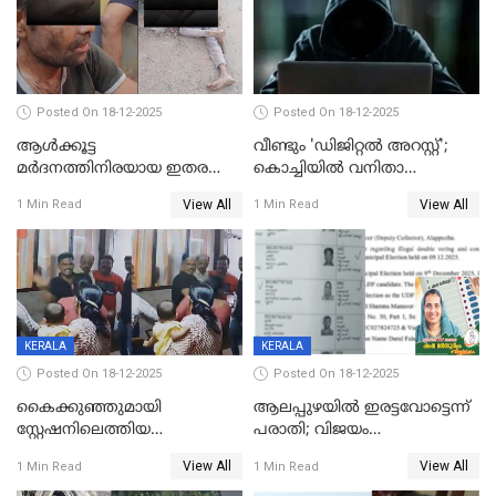
Posted On 18-12-2025
Posted On 18-12-2025
ആൾക്കൂട്ട
വീണ്ടും 'ഡിജിറ്റല്‍ അറസ്റ്റ്';
മർദനത്തിനിരയായ ഇതര
കൊച്ചിയില്‍ വനിതാ
സംസ്ഥാന തൊഴിലാളി മരിച്ചു;
ഡോക്ടര്‍ക്ക് നഷ്ടമായത് 6.38
View All
View All
1 Min Read
1 Min Read
നടുക്കുന്ന സംഭവം
കോടി രൂപ
വാളയാറിൽ
KERALA
KERALA
Posted On 18-12-2025
Posted On 18-12-2025
കൈക്കുഞ്ഞുമായി
ആലപ്പുഴയിൽ ഇരട്ടവോട്ടെന്ന്
സ്റ്റേഷനിലെത്തിയ
പരാതി; വിജയം
യുവതിയ്ക്ക് മർദ്ദനം; സിഐ
റദ്ദാക്കണമെന്ന് വലിയമരം
View All
View All
1 Min Read
1 Min Read
കരണത്തടിച്ചു; CC ടിവി
വാർഡിലെ എൽഡിഎഫ്