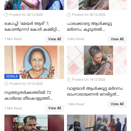
Posted On 20-12-2025
Posted On 20-12-2025
കൊച്ചി 'മേയർ ആര്' ?;
പാലക്കാട്ടെ ആള്‍ക്കൂട്ട
കോണ്‍ഗ്രസ് കോര്‍ കമ്മിറ്റി
മര്‍ദനം; കൂടുതല്‍
യോഗം ചൊവ്വാഴ്ച
അറസ്റ്റുണ്ടാവും, മര്‍ദിച്ചത് 15
View All
View All
1 Min Read
2 Min Read
അംഗ സംഘമെന്ന് വിവരം
KERALA
Posted On 19-12-2025
Posted On 19-12-2025
വാളയാർ ആൾക്കൂട്ട മർദനം:
സ്വത്തുതര്‍ക്കത്തില്‍ 72
രാംനാരായണൻ നേരിട്ടത്
കാരിയെ തീകൊളുത്തി
കൊടും ക്രൂരത; ശരീരത്തിൽ
View All
കൊന്നു;
1 Min Read
നാൽപ്പതിലേറെ
View All
1 Min Read
ക്രൂരകൊലപാതകത്തില്‍
മുറിവുകളെന്ന് പോസ്റ്റ്‌മോർട്ടം
സഹോദരിപുത്രന് ജീവപര്യന്തം
റിപ്പോർട്ട്