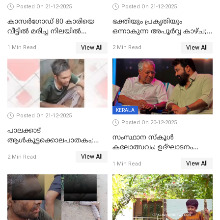
Posted On 21-12-2025
Posted On 21-12-2025
കാസർഗോഡ് 80 കാരിയെ
ഭക്തിയും പ്രകൃതിയും
വീട്ടിൽ മരിച്ച നിലയിൽ
ഒന്നാകുന്ന അപൂര്‍വ്വ കാഴ്ച;
കണ്ടെത്തി
ഭക്തർക്ക്
View All
View All
1 Min Read
2 Min Read
കാഴ്ചാനുഭവമൊരുക്കി
ശബരീ നന്ദനം
KERALA
Posted On 21-12-2025
Posted On 20-12-2025
പാലക്കാട്‌
സംസ്ഥാന സ്കൂൾ
ആൾകൂട്ടക്കൊലപാതകം;
കലോത്സവം: ഉദ്ഘാടനം
അന്വേഷണം
View All
മുഖ്യമന്ത്രി, സമാപനത്തിൽ
2 Min Read
ഊർജ്ജിതമാക്കിമാക്കി
View All
1 Min Read
മുഖ്യാതിഥിയായി
ക്രൈംബ്രാഞ്ച്
മോഹൻലാൽ