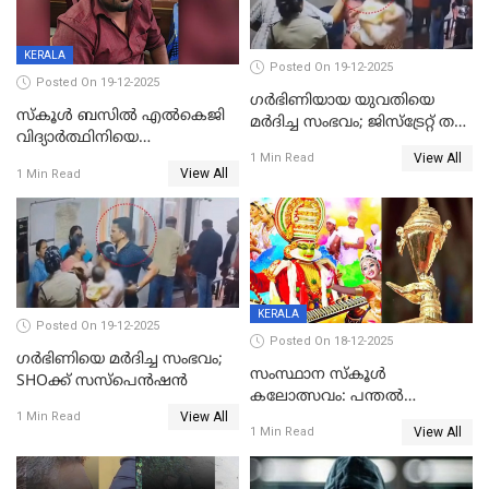
KERALA
Posted On 19-12-2025
Posted On 19-12-2025
ഗര്‍ഭിണിയായ യുവതിയെ
സ്കൂൾ ബസിൽ എൽകെജി
മര്‍ദിച്ച സംഭവം; ജിസ്‌ട്രേറ്റ് തല
വിദ്യാര്‍ത്ഥിനിയെ
അന്വേഷണം വേണമെന്ന്
View All
ലൈംഗികമായി ഉപദ്രവിച്ചു;
1 Min Read
യുവതി
View All
1 Min Read
ക്ലീനര്‍ പിടിയിൽ
KERALA
Posted On 19-12-2025
Posted On 18-12-2025
ഗര്‍ഭിണിയെ മർദിച്ച സംഭവം;
സംസ്ഥാന സ്കൂൾ
SHOക്ക് സസ്പെൻഷൻ
കലോത്സവം: പന്തൽ
View All
കാൽനാട്ടൽ 20 ന്
1 Min Read
View All
1 Min Read