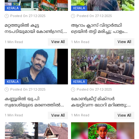
KERALA
KERALA
Posted On 27-12-2025
Posted On 27-12-2025
മറ്റത്തൂരിൽ കൂട്ട
ആറാം ക്ലാസ് വിദ്യാർത്ഥി
നടപടിയുമായി കോണ്‍ഗ്രസ്,
ട്രെയിൻ തട്ടി മരിച്ചു; പാളം
ബിജെപി പാളയത്തിലെത്തിയ
മുറിച്ചുകടക്കുന്നതിനിടെ
View All
View All
1 Min Read
1 Min Read
എട്ട് പേര്‍ ഉള്‍പ്പെടെ
അപകടം മലപ്പുറത്ത്
പത്തുപേരെ പുറത്താക്കി,
ചൊവ്വന്നൂരിലും നടപടി
KERALA
KERALA
Posted On 27-12-2025
Posted On 27-12-2025
കണ്ണൂരിൽ യു.പി
കോണ്‍ക്രീറ്റ് മിക്‌സര്‍
സ്വദേശിയുടെ മരണത്തിൽ
കയറ്റിവന്ന ലോറി മറിഞ്ഞു;
അഞ്ചംഗ സംഘത്തിനെതിരെ
രണ്ടുപേര്‍ക്ക് ദാരുണാന്ത്യം;
View All
View All
1 Min Read
1 Min Read
കേസ്; തർക്കമുണ്ടായത്
അപകടം കണ്ണൂരിൽ
ഫേഷ്യലിന് 300 രൂപ
ആവശ്യപ്പെട്ടതിനെച്ചൊല്ലി