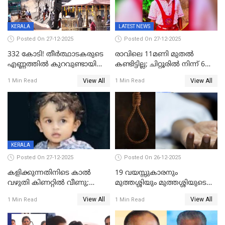
KERALA
LATEST NEWS
Posted On 27-12-2025
Posted On 27-12-2025
332 കോടി! തീർത്ഥാടകരുടെ
രാവിലെ 11മണി മുതൽ
എണ്ണത്തിൽ കുറവുണ്ടായിട്ടും
കണ്ടിട്ടില്ല; ചിറ്റൂരിൽ നിന്ന് 6
ശബരിമലയിൽ വരുമാനം
വയസ്സുകാരനെ കാണാതായി
View All
View All
1 Min Read
1 Min Read
കുതിച്ചുയരുന്നു
KERALA
Posted On 27-12-2025
Posted On 26-12-2025
കളിക്കുന്നതിനിടെ കാൽ
19 വയസ്സുകാരനും
വഴുതി കിണറ്റിൽ വീണു;
മുത്തശ്ശിയും മുത്തശ്ശിയുടെ
ഒന്നര വയസ്സുകാരന്
സഹോദരിയും വീട്ടിൽ തൂങ്ങി
View All
View All
1 Min Read
1 Min Read
ദാരുണാന്ത്യം
മരിച്ചനിലയിൽ