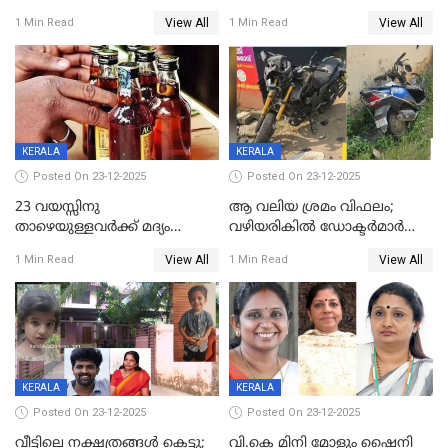
ലൈംഗികാതിക്രമം; 36കാരന്
അറിയിച്ചിട്ടില്ല, മേയറെ
View All
View All
1 Min Read
1 Min Read
59 വർഷം തടവും 90,൦൦൦ രൂപ
കണ്ടെത്താൻ ഇന്ന് കോർ
പിഴയും ശിക്ഷ
കമ്മിറ്റി കൂടിയില്ല';
അതൃപ്തിയുമായി ദീപ്തി മേരി
വർഗീസ്
KERALA
KERALA
Posted On 23-12-2025
Posted On 23-12-2025
23 വയസ്സിനു
ആ വലിയ ശ്രമം വിഫലം;
താഴെയുള്ളവർക്ക് മദ്യം
വഴിയരികില്‍ ‌ഡോക്ടര്‍മാര്‍
നൽകിയതിനെതിരെ കർശന
ശസ്ത്രക്രിയ നടത്തിയ ലിനു
View All
View All
1 Min Read
1 Min Read
നടപടി;സ്ഥാപനങ്ങൾക്കെതിരെ
മരണത്തിന് കീഴടങ്ങി
രണ്ട് കേസുകൾ
KERALA
KERALA
Posted On 23-12-2025
Posted On 23-12-2025
വീട്ടിലെ നക്ഷത്രങ്ങൾ കെട്ടു;
വി.കെ മിനി മോളും ഷൈനി