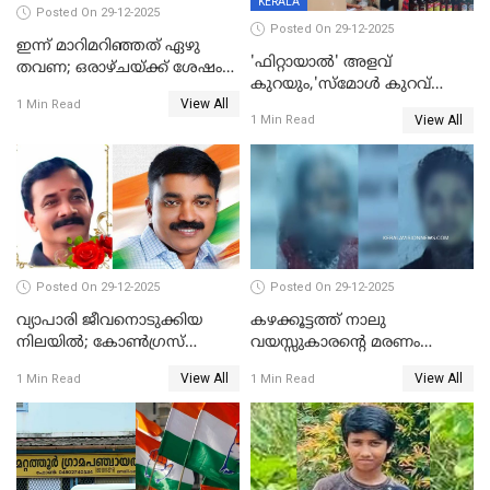
KERALA
Posted On 29-12-2025
Posted On 29-12-2025
ഇന്ന് മാറിമറിഞ്ഞത് ഏഴു
'ഫിറ്റായാൽ' അളവ്
തവണ; ഒരാഴ്ചയ്ക്ക് ശേഷം
കുറയും,'സ്‌മോൾ കുറവ്
സ്വർണവിലയിൽ ഇടിവ്
View All
പിടികൂടി; ബാറിന് 25,000 രൂപ
1 Min Read
View All
1 Min Read
പിഴ
Posted On 29-12-2025
Posted On 29-12-2025
വ്യാപാരി ജീവനൊടുക്കിയ
കഴക്കൂട്ടത്ത് നാലു
നിലയില്‍; കോണ്‍ഗ്രസ്
വയസ്സുകാരന്റെ മരണം
കൗണ്‍സിലറുടെ
കൊലപാതകം: അമ്മയും
View All
View All
1 Min Read
1 Min Read
മാനസികപീഡനമെന്ന് കുറിപ്പ്
സുഹൃത്തും പൊലീസ്
കസ്റ്റഡിയിൽ