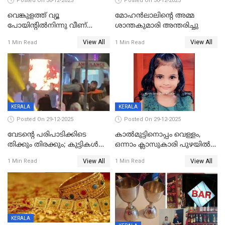
Posted On 30-12-2025
Posted On 30-12-2025
വെങ്കുളത്ത് വ്യൂ
മോഹന്‍ലാലിന്‍റെ അമ്മ
പോയിന്റിൽനിന്നു വീണ്
ശാന്തകുമാരി അന്തരിച്ചു
യുവാവ് മരിച്ചു
View All
View All
1 Min Read
1 Min Read
KERALA
KERALA
Posted On 29-12-2025
Posted On 29-12-2025
വേടന്റെ പരിപാടിക്കിടെ
കാൽമുട്ടിനൊപ്പം വെള്ളം,
തിക്കും തിരക്കും; കുട്ടികള്‍
ഒന്നാം ക്ലാസുകാരി പുഴയിൽ
ഉള്‍പ്പെടെ നിരവധി പേര്‍ക്ക്
മുങ്ങി മരിച്ചു; ദാരുണ സംഭവം
View All
View All
1 Min Read
1 Min Read
പരിക്ക്; പാളം മറികടന്ന
കുട്ടികൾക്കൊപ്പം
യുവാവ് ട്രെയിന്‍ തട്ടി മരിച്ചു
കളിക്കുന്നതിനിടെ
KERALA