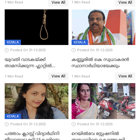
View All
View All
1 Min Read
1 Min Read
വധശ്രമക്കേസ് പ്രതി പിടിയിൽ
KERALA
KERALA
Posted On 31-12-2025
Posted On 31-12-2025
യുവതി വാടകയ്ക്ക്
കണ്ണൂരിൽ കെ സുധാകരൻ
താമസിക്കുന്ന ഫ്ലാറ്റില്‍
സ്ഥാനാർഥിയായേക്കും
തൂങ്ങിമരിച്ച നിലയില്‍;
View All
View All
1 Min Read
1 Min Read
സംഭവം കൈതപ്പൊയിലില്‍
KERALA
Posted On 31-12-2025
Posted On 31-12-2025
പത്താം ക്ലാസ്സ് വിദ്യാര്‍ഥിനി
റെയിൽവേ സ്റ്റേഷനിൽ