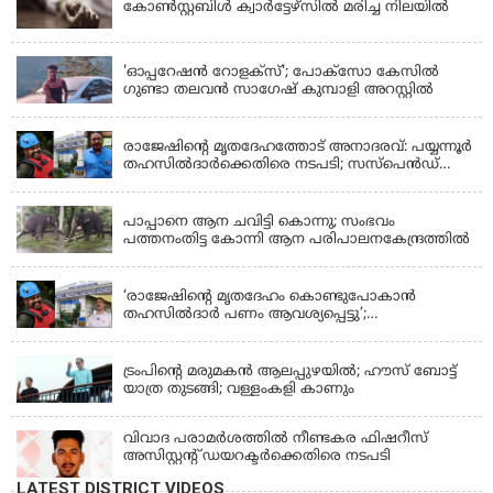
കോൺസ്റ്റബിൾ ക്വാർട്ടേഴ്സിൽ മരിച്ച നിലയിൽ
LATEST NEWS
'ഓപ്പറേഷൻ റോളക്സ്'; പോക്സോ കേസിൽ
ഗുണ്ടാ തലവൻ സാഗേഷ് കുമ്പാളി അറസ്റ്റിൽ
KERALA
രാജേഷിന്റെ മൃതദേഹത്തോട് അനാദരവ്: പയ്യന്നൂർ
തഹസിൽദാർക്കെതിരെ നടപടി; സസ്പെൻഡ്
ചെയ്യാൻ നിർദേശം നൽകി മന്ത്രി
KERALA
പാപ്പാനെ ആന ചവിട്ടി കൊന്നു; സംഭവം
പത്തനംതിട്ട കോന്നി ആന പരിപാലനകേന്ദ്രത്തിൽ
KERALA
‘രാജേഷിന്‍റെ മൃതദേഹം കൊണ്ടുപോകാന്‍
തഹസില്‍ദാര്‍ പണം ആവശ്യപ്പെട്ടു’;
ഗുരുതരആരോപണം
LATEST NEWS
ട്രംപിന്റെ മരുമകന്‍ ആലപ്പുഴയില്‍; ഹൗസ് ബോട്ട്
യാത്ര തുടങ്ങി; വള്ളംകളി കാണും
വിവാദ പരാമര്‍ശത്തില്‍ നീണ്ടകര ഫിഷറീസ്
അസിസ്റ്റന്റ് ഡയറക്ടര്‍ക്കെതിരെ നടപടി
LATEST DISTRICT VIDEOS