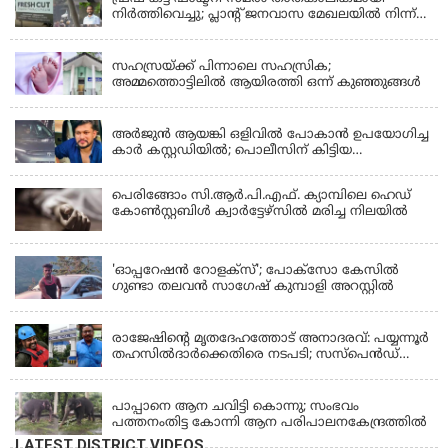
നിർത്തിവെച്ചു; പ്ലാൻ്റ് ജനവാസ മേഖലയിൽ നിന്ന്
മാറ്റാൻ കമ്പനി സന്നദ്ധത അറിയിച്ചതായി പി.കെ
KERALA
ഫിറോസ് എംഎൽഎ
സഹസ്രയ്ക്ക് പിന്നാലെ സഹസ്രിക;
അമ്മത്തൊട്ടിലില്‍ ആയിരത്തി ഒന്ന് കുഞ്ഞുങ്ങള്‍
KERALA
അർജുൻ ആയങ്കി ഒളിവിൽ പോകാൻ ഉപയോഗിച്ച
കാർ കസ്റ്റഡിയിൽ; പൊലീസിന് കിട്ടിയ
വാഹനത്തിന്റെ ഉടമ അർജുന്റെ ഭാര്യ
പെരിങ്ങോം സി.ആർ.പി.എഫ്. ക്യാമ്പിലെ ഹെഡ്
കോൺസ്റ്റബിൾ ക്വാർട്ടേഴ്സിൽ മരിച്ച നിലയിൽ
LATEST NEWS
'ഓപ്പറേഷൻ റോളക്സ്'; പോക്സോ കേസിൽ
ഗുണ്ടാ തലവൻ സാഗേഷ് കുമ്പാളി അറസ്റ്റിൽ
KERALA
രാജേഷിന്റെ മൃതദേഹത്തോട് അനാദരവ്: പയ്യന്നൂർ
തഹസിൽദാർക്കെതിരെ നടപടി; സസ്പെൻഡ്
ചെയ്യാൻ നിർദേശം നൽകി മന്ത്രി
KERALA
പാപ്പാനെ ആന ചവിട്ടി കൊന്നു; സംഭവം
പത്തനംതിട്ട കോന്നി ആന പരിപാലനകേന്ദ്രത്തിൽ
LATEST DISTRICT VIDEOS