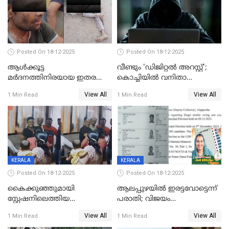
Posted On 18-12-2025
Posted On 18-12-2025
ആൾക്കൂട്ട
വീണ്ടും 'ഡിജിറ്റല്‍ അറസ്റ്റ്';
മർദനത്തിനിരയായ ഇതര
കൊച്ചിയില്‍ വനിതാ
സംസ്ഥാന തൊഴിലാളി മരിച്ചു;
ഡോക്ടര്‍ക്ക് നഷ്ടമായത് 6.38
View All
View All
1 Min Read
1 Min Read
നടുക്കുന്ന സംഭവം
കോടി രൂപ
വാളയാറിൽ
KERALA
KERALA
Posted On 18-12-2025
Posted On 18-12-2025
കൈക്കുഞ്ഞുമായി
ആലപ്പുഴയിൽ ഇരട്ടവോട്ടെന്ന്
സ്റ്റേഷനിലെത്തിയ
പരാതി; വിജയം
യുവതിയ്ക്ക് മർദ്ദനം; സിഐ
റദ്ദാക്കണമെന്ന് വലിയമരം
View All
View All
1 Min Read
1 Min Read
കരണത്തടിച്ചു; CC ടിവി
വാർഡിലെ എൽഡിഎഫ്