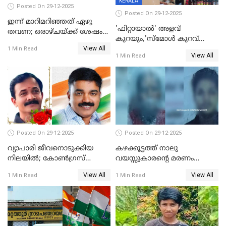
KERALA
Posted On 29-12-2025
Posted On 29-12-2025
ഇന്ന് മാറിമറിഞ്ഞത് ഏഴു
'ഫിറ്റായാൽ' അളവ്
തവണ; ഒരാഴ്ചയ്ക്ക് ശേഷം
കുറയും,'സ്‌മോൾ കുറവ്
സ്വർണവിലയിൽ ഇടിവ്
View All
പിടികൂടി; ബാറിന് 25,000 രൂപ
1 Min Read
View All
1 Min Read
പിഴ
Posted On 29-12-2025
Posted On 29-12-2025
വ്യാപാരി ജീവനൊടുക്കിയ
കഴക്കൂട്ടത്ത് നാലു
നിലയില്‍; കോണ്‍ഗ്രസ്
വയസ്സുകാരന്റെ മരണം
കൗണ്‍സിലറുടെ
കൊലപാതകം: അമ്മയും
View All
View All
1 Min Read
1 Min Read
മാനസികപീഡനമെന്ന് കുറിപ്പ്
സുഹൃത്തും പൊലീസ്
കസ്റ്റഡിയിൽ