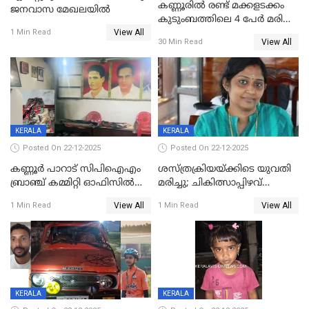
കണ്ണൂരിൽ രണ്ട് മക്കളടക്കം
ജനവാസ മേഖലയിൽ
കുടുംബത്തിലെ 4 പേർ മരിച്ച
View All
നിലയിൽ
1 Min Read
View All
30 Min Read
KERALA
KERALA
Posted On 22-12-2025
Posted On 22-12-2025
കണ്ണൂർ പാറാട് സിപിഐഎം
ശസ്ത്രക്രിയയ്‌ക്കിടെ യുവതി
ബ്രാഞ്ച് കമ്മിറ്റി ഓഫിസിൽ
മരിച്ചു; ചികിത്സാപ്പിഴവ്
തീയിട്ടു; നേതാക്കളുടെ
ആരോപിച്ച് ബന്ധുക്കൾ;
View All
View All
1 Min Read
1 Min Read
ചിത്രങ്ങളടക്കം കത്തിയ
സംഭവം മാവേലിക്കരയിൽ
നിലയിൽ
KERALA
KERALA