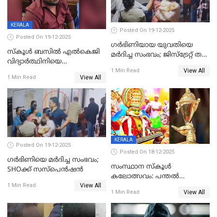
KERALA
Posted On 19-12-2025
Posted On 19-12-2025
ഗര്‍ഭിണിയായ യുവതിയെ
സ്കൂൾ ബസിൽ എൽകെജി
മര്‍ദിച്ച സംഭവം; ജിസ്‌ട്രേറ്റ് തല
വിദ്യാര്‍ത്ഥിനിയെ
അന്വേഷണം വേണമെന്ന്
View All
ലൈംഗികമായി ഉപദ്രവിച്ചു;
1 Min Read
യുവതി
View All
1 Min Read
ക്ലീനര്‍ പിടിയിൽ
KERALA
Posted On 19-12-2025
Posted On 18-12-2025
ഗര്‍ഭിണിയെ മർദിച്ച സംഭവം;
സംസ്ഥാന സ്കൂൾ
SHOക്ക് സസ്പെൻഷൻ
കലോത്സവം: പന്തൽ
View All
കാൽനാട്ടൽ 20 ന്
1 Min Read
View All
1 Min Read