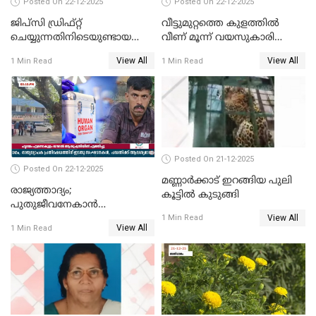
Posted On 22-12-2025
Posted On 22-12-2025
ജിപ്സി ഡ്രിഫ്റ്റ്
വീട്ടുമുറ്റത്തെ കുളത്തിൽ
ചെയ്യുന്നതിനിടെയുണ്ടായ
വീണ് മൂന്ന് വയസുകാരി
അപകടം; 14 വയസുകാരന്
മരിച്ചു
View All
View All
1 Min Read
1 Min Read
ദാരുണാന്ത്യം; ജീപ്സി
ഓടിച്ചയാൾ അറസ്റ്റിൽ.
Posted On 21-12-2025
Posted On 22-12-2025
മണ്ണാർക്കാട് ഇറങ്ങിയ പുലി
രാജ്യത്താദ്യം;
കൂട്ടിൽ കുടുങ്ങി
പുതുജീവനേകാൻ
View All
ഷിബുവിന്റെ ഹൃദയം
1 Min Read
View All
1 Min Read
എറണാകുളം സർക്കാർ
ജനറൽ
ആശുപത്രിയിലെത്തിച്ചു