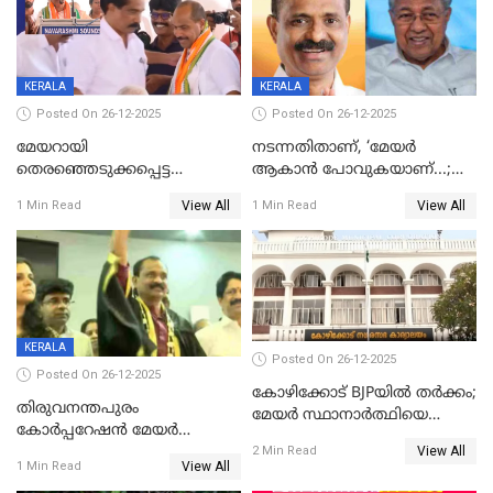
KERALA
KERALA
Posted On 26-12-2025
Posted On 26-12-2025
മേയറായി
നടന്നതിതാണ്, ‘മേയർ
തെരഞ്ഞെടുക്കപ്പെട്ട
ആകാൻ പോവുകയാണ്...;
ശേഷമുള്ള പി ഇന്ദിരയുടെ
ആവട്ടെ, അഭിനന്ദനങ്ങൾ’;
View All
View All
1 Min Read
1 Min Read
ആദ്യ വോട്ട് അസാധു; കണ്ണൂർ
മുഖ്യമന്ത്രിയുടെ ഓഫീസ്
ഡെപ്യൂട്ടി മേയർ സ്ഥാനത്ത്
തന്നെ വിശദീകരിയ്ക്കുന്നു;
താഹിറിന് വിജയം
സത്യമിതാണ്
KERALA
Posted On 26-12-2025
Posted On 26-12-2025
കോഴിക്കോട് BJPയിൽ തർക്കം;
തിരുവനന്തപുരം
മേയർ സ്ഥാനാർത്ഥിയെ
കോര്‍പ്പറേഷന്‍ മേയര്‍
പരസ്യമായി പ്രഖ്യാപിച്ചില്ല
View All
തെരഞ്ഞെടുപ്പ്; സിപിഐഎം
2 Min Read
View All
1 Min Read
ഹൈക്കോടതിയിലേക്ക്;