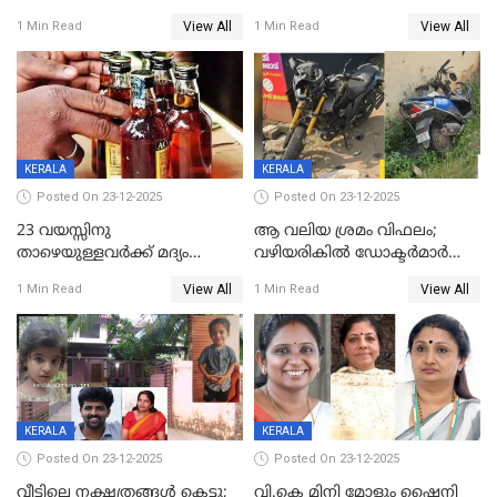
ലൈംഗികാതിക്രമം; 36കാരന്
അറിയിച്ചിട്ടില്ല, മേയറെ
View All
View All
1 Min Read
1 Min Read
59 വർഷം തടവും 90,൦൦൦ രൂപ
കണ്ടെത്താൻ ഇന്ന് കോർ
പിഴയും ശിക്ഷ
കമ്മിറ്റി കൂടിയില്ല';
അതൃപ്തിയുമായി ദീപ്തി മേരി
വർഗീസ്
KERALA
KERALA
Posted On 23-12-2025
Posted On 23-12-2025
23 വയസ്സിനു
ആ വലിയ ശ്രമം വിഫലം;
താഴെയുള്ളവർക്ക് മദ്യം
വഴിയരികില്‍ ‌ഡോക്ടര്‍മാര്‍
നൽകിയതിനെതിരെ കർശന
ശസ്ത്രക്രിയ നടത്തിയ ലിനു
View All
View All
1 Min Read
1 Min Read
നടപടി;സ്ഥാപനങ്ങൾക്കെതിരെ
മരണത്തിന് കീഴടങ്ങി
രണ്ട് കേസുകൾ
KERALA
KERALA
Posted On 23-12-2025
Posted On 23-12-2025
വീട്ടിലെ നക്ഷത്രങ്ങൾ കെട്ടു;
വി.കെ മിനി മോളും ഷൈനി