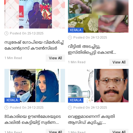
KERALA
Posted On 25-12-2025
Posted On 24-12-2025
സുരേഷ് ഗോപിയെ വിമര്‍ശിച്ച്
വീട്ടിൽ അടച്ചിട്ടു,
കോണ്‍ഗ്രസ് കൗണ്‍സിലര്‍
ഇസ്തിരിപ്പെട്ടി കൊണ്ട്
View All
പൊള്ളിച്ചു; 8 മാസം
1 Min Read
View All
1 Min Read
ഗർഭിണിയായ യുവതിക്ക് ക്രൂര
മർദനം
KERALA
KERALA
Posted On 24-12-2025
Posted On 24-12-2025
80കാരിയെ ഊൺമേശയുടെ
വെള്ളമാണെന്ന് കരുതി
കാലിൽ കെട്ടിയിട്ട് സ്വർണവും
ആസിഡ് കുടിച്ചു;
പണവും കവർന്നു;
ചികിത്സയിലിരുന്ന ആള്‍
View All
View All
1 Min Read
1 Min Read