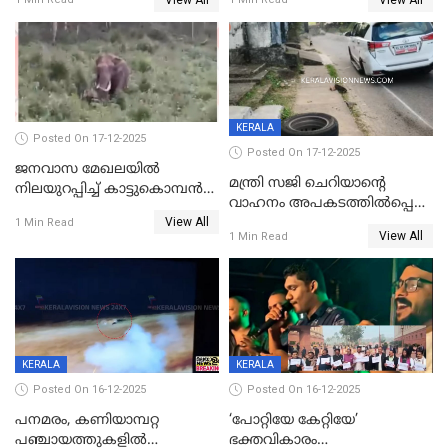
ക്ലാസ് വിദ്യാർത്ഥിനി മരിച്ചു
KERALA
Posted On 17-12-2025
Posted On 17-12-2025
ജനവാസ മേഖലയില്‍
മന്ത്രി സജി ചെറിയാന്റെ
നിലയുറപ്പിച്ച് കാട്ടുകൊമ്പന്‍
വാഹനം അപകടത്തിൽപ്പെട്ടു;
പടയപ്പ
View All
മന്ത്രിയും സംഘവും
1 Min Read
View All
1 Min Read
രക്ഷപ്പെട്ടത് തലനാരിടയ്ക്ക്
KERALA
KERALA
Posted On 16-12-2025
Posted On 16-12-2025
പനമരം, കണിയാമ്പറ്റ
‘പോറ്റിയേ കേറ്റിയേ’
പഞ്ചായത്തുകളിൽ
ഭക്തവികാരം