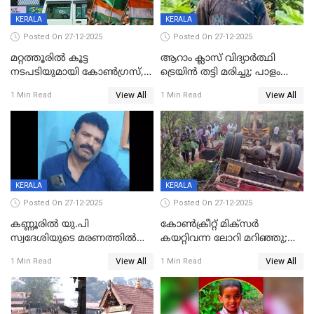
KERALA
KERALA
Posted On 27-12-2025
Posted On 27-12-2025
മറ്റത്തൂരിൽ കൂട്ട
ആറാം ക്ലാസ് വിദ്യാർത്ഥി
നടപടിയുമായി കോണ്‍ഗ്രസ്,
ട്രെയിൻ തട്ടി മരിച്ചു; പാളം
ബിജെപി പാളയത്തിലെത്തിയ
മുറിച്ചുകടക്കുന്നതിനിടെ
View All
View All
1 Min Read
1 Min Read
എട്ട് പേര്‍ ഉള്‍പ്പെടെ
അപകടം മലപ്പുറത്ത്
പത്തുപേരെ പുറത്താക്കി,
ചൊവ്വന്നൂരിലും നടപടി
KERALA
KERALA
Posted On 27-12-2025
Posted On 27-12-2025
കണ്ണൂരിൽ യു.പി
കോണ്‍ക്രീറ്റ് മിക്‌സര്‍
സ്വദേശിയുടെ മരണത്തിൽ
കയറ്റിവന്ന ലോറി മറിഞ്ഞു;
അഞ്ചംഗ സംഘത്തിനെതിരെ
രണ്ടുപേര്‍ക്ക് ദാരുണാന്ത്യം;
View All
View All
1 Min Read
1 Min Read
കേസ്; തർക്കമുണ്ടായത്
അപകടം കണ്ണൂരിൽ
ഫേഷ്യലിന് 300 രൂപ
ആവശ്യപ്പെട്ടതിനെച്ചൊല്ലി