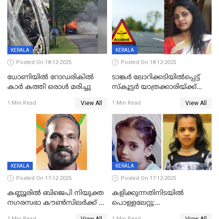
ദൃശ്യങ്ങൾ പുറത്ത്
സ്ഥാനാർത്ഥി
KERALA
KERALA
Posted On 18-12-2025
Posted On 18-12-2025
ധോണിയിൽ റോഡരികിൽ
ടാങ്കർ ലോറിക്കടിയിൽപ്പെട്ട്
കാർ കത്തി ഒരാൾ മരിച്ചു
സ്കൂട്ടർ യാത്രക്കാരിയ്ക്ക്
ദാരുണാന്ത്യം; അപകടം
View All
View All
1 Min Read
1 Min Read
കണ്ടോത്ത് ദേശീയ പാതയിൽ
KERALA
KERALA
Posted On 17-12-2025
Posted On 17-12-2025
കണ്ണൂരിൽ ബിജെപി നിയുക്ത
കളിക്കുന്നതിനിടയിൽ
നഗരസഭാ കൗൺസിലർക്ക് 36
പൊള്ളലേറ്റു;
വർഷം തടവുശിക്ഷ
ചികിത്സയിലായിരുന്ന രണ്ടാം
View All
View All
1 Min Read
1 Min Read