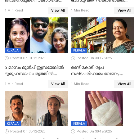
ജീവനൊടുക്കി;15കാരിയെ
ബന്ധുവിനെ കൊണ്ടാക്കി
കണ്ടെത്തിയത്
മടങ്ങുന്നതിനിടെ ടോറസ്സ്
View All
View All
1 Min Read
1 Min Read
കിടപ്പുമുറിയില്‍ തൂങ്ങി മരിച്ച
ലോറി സ്കൂട്ടറിൽ ഇടിച്ചു :
നിലയിൽ
യുവതിക്ക് ദാരുണാന്ത്യം
KERALA
KERALA
Posted On 31-12-2025
Posted On 30-12-2025
5 മാസം മുൻപ് ഇസ്രയേലിൽ
രണ്ട് കോടി രൂപ
ദുരൂഹസാഹചര്യത്തിൽ
നഷ്ടപരിഹാരം വേണം;
മരിച്ചനിലയിൽ കണ്ടെത്തിയ
ജിസിഡിഎക്ക് വക്കീൽ
View All
View All
1 Min Read
1 Min Read
മലയാളി യുവാവിന്റെ ഭാര്യയും
നോട്ടീസയച്ച് ഉമാ തോമസ്
മരിച്ചു
KERALA
KERALA
Posted On 30-12-2025
Posted On 30-12-2025