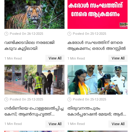
സത്യപ്രതിജ്ഞ ചടങ്ങില്‍
ചട്ടലംഘനമെന്ന് പാർട്ടി
Posted On 26-12-2025
Posted On 25-12-2025
വണ്ടിക്കടവിലെ നരഭോജി
കരോള്‍ സംഘത്തിന് നേരെ
കടുവ കൂട്ടിലായി
ആക്രമണം; ഒരാള്‍ അറസ്റ്റില്‍
View All
View All
1 Min Read
1 Min Read
Posted On 25-12-2025
Posted On 25-12-2025
ഗര്‍ഭിണിയെ പൊള്ളലേല്‍പ്പിച്ച
തിരുവനന്തപുരം
കേസ്; ആണ്‍സുഹൃത്ത്
കോര്‍പ്പറേഷന്‍ മേയർ; ആര്‍
പിടിയില്‍
ശ്രീലേഖയ്ക്ക് മുൻതൂക്കം
View All
View All
1 Min Read
1 Min Read