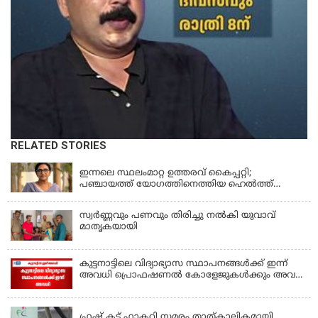
RELATED STORIES
KERALA
ഇന്നലെ സ്ഥലംമാറ്റ ഉത്തരവ് കൈപ്പറ്റി;
പഞ്ചായത്ത് യോഗത്തിനെത്തിയ ഹെല്‍ത്ത്
ഇന്‍സ്‌പെക്ടര്‍ കുഴഞ്ഞുവീണു മരിച്ചു
സ്വർണ്ണവും പണവും തിരിച്ചു നൽകി യുവാവ്
മാതൃകയായി
കുട്ടനാട്ടിലെ വിദ്യാഭ്യാസ സ്ഥാപനങ്ങൾക്ക് ഇന്ന്
അവധി പ്രൊഫഷണൽ കോളേജുകൾക്കും അവധി
ബാധകം
KERALA
ഫ്രഷ് കട്ട് ഫാക്ടറി സമരം താത്കാലികമായി