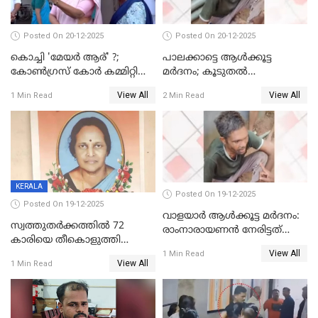
Posted On 20-12-2025
Posted On 20-12-2025
കൊച്ചി 'മേയർ ആര്' ?;
പാലക്കാട്ടെ ആള്‍ക്കൂട്ട
കോണ്‍ഗ്രസ് കോര്‍ കമ്മിറ്റി
മര്‍ദനം; കൂടുതല്‍
യോഗം ചൊവ്വാഴ്ച
അറസ്റ്റുണ്ടാവും, മര്‍ദിച്ചത് 15
View All
View All
1 Min Read
2 Min Read
അംഗ സംഘമെന്ന് വിവരം
KERALA
Posted On 19-12-2025
Posted On 19-12-2025
വാളയാർ ആൾക്കൂട്ട മർദനം:
സ്വത്തുതര്‍ക്കത്തില്‍ 72
രാംനാരായണൻ നേരിട്ടത്
കാരിയെ തീകൊളുത്തി
കൊടും ക്രൂരത; ശരീരത്തിൽ
View All
കൊന്നു;
1 Min Read
നാൽപ്പതിലേറെ
View All
1 Min Read
ക്രൂരകൊലപാതകത്തില്‍
മുറിവുകളെന്ന് പോസ്റ്റ്‌മോർട്ടം
സഹോദരിപുത്രന് ജീവപര്യന്തം
റിപ്പോർട്ട്