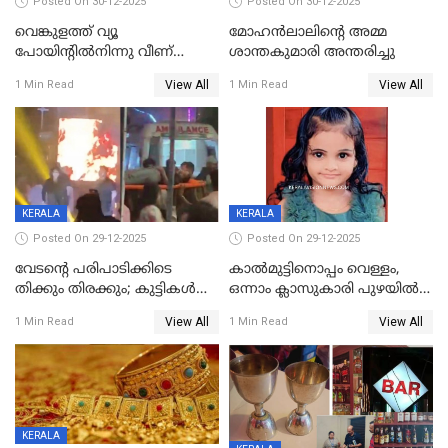
Posted On 30-12-2025
Posted On 30-12-2025
വെങ്കുളത്ത് വ്യൂ
മോഹന്‍ലാലിന്‍റെ അമ്മ
പോയിന്റിൽനിന്നു വീണ്
ശാന്തകുമാരി അന്തരിച്ചു
യുവാവ് മരിച്ചു
View All
View All
1 Min Read
1 Min Read
KERALA
KERALA
Posted On 29-12-2025
Posted On 29-12-2025
വേടന്റെ പരിപാടിക്കിടെ
കാൽമുട്ടിനൊപ്പം വെള്ളം,
തിക്കും തിരക്കും; കുട്ടികള്‍
ഒന്നാം ക്ലാസുകാരി പുഴയിൽ
ഉള്‍പ്പെടെ നിരവധി പേര്‍ക്ക്
മുങ്ങി മരിച്ചു; ദാരുണ സംഭവം
View All
View All
1 Min Read
1 Min Read
പരിക്ക്; പാളം മറികടന്ന
കുട്ടികൾക്കൊപ്പം
യുവാവ് ട്രെയിന്‍ തട്ടി മരിച്ചു
കളിക്കുന്നതിനിടെ
KERALA