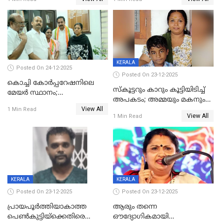
കൊച്ചുമകനും സുഹൃത്തും
മരിച്ചു
അറസ്റ്റിൽ
KERALA
Posted On 24-12-2025
Posted On 23-12-2025
കൊച്ചി കോര്‍പ്പറേഷനിലെ
സ്കൂട്ടറും കാറും കൂട്ടിയിടിച്ച്
മേയര്‍ സ്ഥാനം;
അപകടം; അമ്മയും മകനും
കോണ്‍ഗ്രസില്‍ അതൃപതി
View All
മരിച്ചു, മറ്റൊരു മകൻ
1 Min Read
രൂക്ഷം
View All
1 Min Read
ഗുരുതരാവസ്ഥയിൽ
KERALA
KERALA
Posted On 23-12-2025
Posted On 23-12-2025
പ്രായപൂർത്തിയാകാത്ത
ആരും തന്നെ
പെൺകുട്ടിയ്ക്കെതിരെ
ഔദ്യോഗികമായി