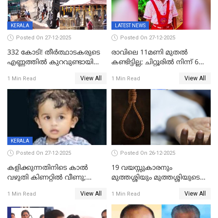
KERALA
LATEST NEWS
Posted On 27-12-2025
Posted On 27-12-2025
332 കോടി! തീർത്ഥാടകരുടെ
രാവിലെ 11മണി മുതൽ
എണ്ണത്തിൽ കുറവുണ്ടായിട്ടും
കണ്ടിട്ടില്ല; ചിറ്റൂരിൽ നിന്ന് 6
ശബരിമലയിൽ വരുമാനം
വയസ്സുകാരനെ കാണാതായി
View All
View All
1 Min Read
1 Min Read
കുതിച്ചുയരുന്നു
KERALA
Posted On 27-12-2025
Posted On 26-12-2025
കളിക്കുന്നതിനിടെ കാൽ
19 വയസ്സുകാരനും
വഴുതി കിണറ്റിൽ വീണു;
മുത്തശ്ശിയും മുത്തശ്ശിയുടെ
ഒന്നര വയസ്സുകാരന്
സഹോദരിയും വീട്ടിൽ തൂങ്ങി
View All
View All
1 Min Read
1 Min Read
ദാരുണാന്ത്യം
മരിച്ചനിലയിൽ