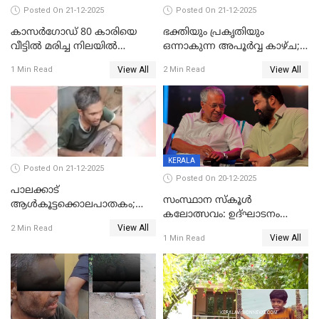
Posted On 21-12-2025
Posted On 21-12-2025
കാസർഗോഡ് 80 കാരിയെ
ഭക്തിയും പ്രകൃതിയും
വീട്ടിൽ മരിച്ച നിലയിൽ
ഒന്നാകുന്ന അപൂര്‍വ്വ കാഴ്ച;
കണ്ടെത്തി
ഭക്തർക്ക്
View All
View All
1 Min Read
2 Min Read
കാഴ്ചാനുഭവമൊരുക്കി
ശബരീ നന്ദനം
KERALA
Posted On 21-12-2025
Posted On 20-12-2025
പാലക്കാട്‌
സംസ്ഥാന സ്കൂൾ
ആൾകൂട്ടക്കൊലപാതകം;
കലോത്സവം: ഉദ്ഘാടനം
അന്വേഷണം
View All
മുഖ്യമന്ത്രി, സമാപനത്തിൽ
2 Min Read
ഊർജ്ജിതമാക്കിമാക്കി
View All
1 Min Read
മുഖ്യാതിഥിയായി
ക്രൈംബ്രാഞ്ച്
മോഹൻലാൽ