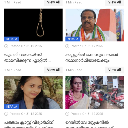
View All
View All
1 Min Read
1 Min Read
വധശ്രമക്കേസ് പ്രതി പിടിയിൽ
KERALA
KERALA
Posted On 31-12-2025
Posted On 31-12-2025
യുവതി വാടകയ്ക്ക്
കണ്ണൂരിൽ കെ സുധാകരൻ
താമസിക്കുന്ന ഫ്ലാറ്റില്‍
സ്ഥാനാർഥിയായേക്കും
തൂങ്ങിമരിച്ച നിലയില്‍;
View All
View All
1 Min Read
1 Min Read
സംഭവം കൈതപ്പൊയിലില്‍
KERALA
Posted On 31-12-2025
Posted On 31-12-2025
പത്താം ക്ലാസ്സ് വിദ്യാര്‍ഥിനി
റെയിൽവേ സ്റ്റേഷനിൽ