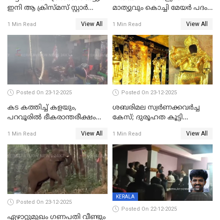
ഇനി ആ ക്രിസ്മസ് സ്റ്റാർ
മാത്യുവും കൊച്ചി മേയർ പദം
മാത്രം; പൈതങ്ങൾക്ക്
പങ്കിടും; ദീപ്തി മേരി വർഗീസ്
View All
View All
1 Min Read
1 Min Read
വേണ്ടിയുള്ള
മേയറാകില്ല
പിടിവലിക്കിടയിൽ
അപ്പൂപ്പനെതിരെ പോക്സോ
കേസ് ഒടുവിൽ 4 ജീവനുകൾ
പൊലിഞ്ഞു
Posted On 23-12-2025
Posted On 23-12-2025
കട കത്തിച്ച് കളയും,
ശബരിമല സ്വര്‍ണക്കവര്‍ച്ച
പറവൂരില്‍ ഭീകരാന്തരീക്ഷം
കേസ്; ദുരൂഹത കൂട്ടി
സൃഷ്ടിച്ച് കുട്ടി ലഹരിസംഘം
വിദേശവ്യവസായിയുടെ മൊഴി
View All
View All
1 Min Read
1 Min Read
KERALA
Posted On 23-12-2025
Posted On 22-12-2025
ഏഴാറ്റുമുഖം ഗണപതി വീണ്ടും