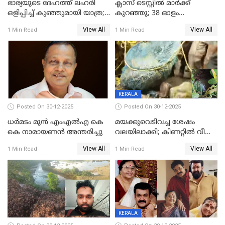
ഭാര്യയുടെ ദേഹത്ത് ലഹരി
ക്ലാസ് ടെസ്റ്റിൽ മാർക്ക്
ഒളിപ്പിച്ച് കുഞ്ഞുമായി യാത്ര;
കുറഞ്ഞു; 38 ഓളം
ഓട്ടോ വളഞ്ഞ് ദമ്പതികളെ
വിദ്യാർഥികളെ ട്യൂഷൻ
View All
View All
1 Min Read
1 Min Read
പിടികൂടി പൊലീസ്
സെന്ററിലെ അധ്യാപകന്‍
മർദിച്ചതായി പരാതി
KERALA
Posted On 30-12-2025
Posted On 30-12-2025
ധർമടം മുൻ എംഎല്‍എ കെ
മയക്കുവെടിവച്ച ശേഷം
കെ നാരായണന്‍ അന്തരിച്ചു
വലയിലാക്കി; കിണറ്റിൽ വീണ
കടുവയെ പുറത്തെത്തിച്ചു
View All
View All
1 Min Read
1 Min Read
KERALA