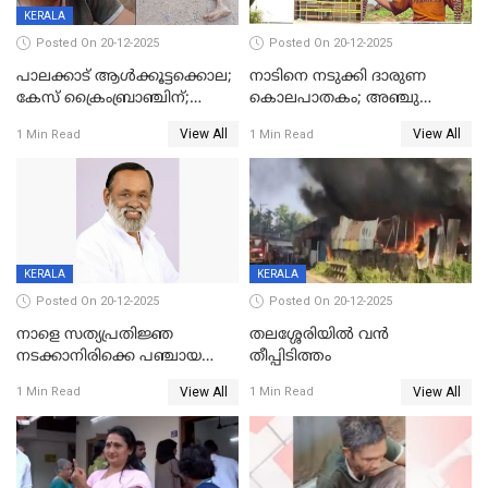
KERALA
Posted On 20-12-2025
Posted On 20-12-2025
പാലക്കാട് ആൾക്കൂട്ടക്കൊല;
നാടിനെ നടുക്കി ദാരുണ
കേസ് ക്രൈംബ്രാഞ്ചിന്;
കൊലപാതകം; അഞ്ചു
DYSPയുടെ നേതൃത്വത്തിൽ
വയസ്സുകാരനെ 'അമ്മ
View All
View All
1 Min Read
1 Min Read
അന്വേഷിക്കും
കഴുത്തുഞെരിച്ച് കൊന്നു
KERALA
KERALA
Posted On 20-12-2025
Posted On 20-12-2025
നാളെ സത്യപ്രതിജ്ഞ
തലശ്ശേരിയിൽ വൻ
നടക്കാനിരിക്കെ പഞ്ചായത്ത്
തീപ്പിടിത്തം
മെമ്പർ മരിച്ചു
View All
View All
1 Min Read
1 Min Read