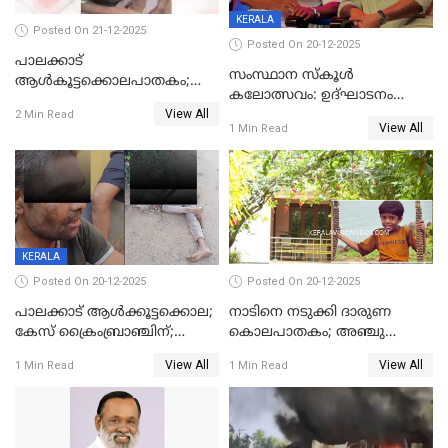
KERALA
Posted On 21-12-2025
Posted On 20-12-2025
പാലക്കാട്‌
സംസ്ഥാന സ്കൂൾ
ആൾകൂട്ടക്കൊലപാതകം;
കലോത്സവം: ഉദ്ഘാടനം
അന്വേഷണം
View All
മുഖ്യമന്ത്രി, സമാപനത്തിൽ
2 Min Read
ഊർജ്ജിതമാക്കിമാക്കി
View All
1 Min Read
മുഖ്യാതിഥിയായി
ക്രൈംബ്രാഞ്ച്
മോഹൻലാൽ
KERALA
Posted On 20-12-2025
Posted On 20-12-2025
പാലക്കാട് ആൾക്കൂട്ടക്കൊല;
നാടിനെ നടുക്കി ദാരുണ
കേസ് ക്രൈംബ്രാഞ്ചിന്;
കൊലപാതകം; അഞ്ചു
DYSPയുടെ നേതൃത്വത്തിൽ
വയസ്സുകാരനെ 'അമ്മ
View All
View All
1 Min Read
1 Min Read
അന്വേഷിക്കും
കഴുത്തുഞെരിച്ച് കൊന്നു