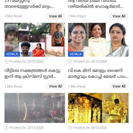
23 വയസ്സിനു
ആ വലിയ ശ്രമം വിഫലം;
താഴെയുള്ളവർക്ക് മദ്യം
വഴിയരികില്‍ ‌ഡോക്ടര്‍മാര്‍
നൽകിയതിനെതിരെ കർശന
ശസ്ത്രക്രിയ നടത്തിയ ലിനു
View All
View All
1 Min Read
1 Min Read
നടപടി;സ്ഥാപനങ്ങൾക്കെതിരെ
മരണത്തിന് കീഴടങ്ങി
രണ്ട് കേസുകൾ
KERALA
KERALA
Posted On 23-12-2025
Posted On 23-12-2025
വീട്ടിലെ നക്ഷത്രങ്ങൾ കെട്ടു;
വി.കെ മിനി മോളും ഷൈനി
ഇനി ആ ക്രിസ്മസ് സ്റ്റാർ
മാത്യുവും കൊച്ചി മേയർ പദം
മാത്രം; പൈതങ്ങൾക്ക്
പങ്കിടും; ദീപ്തി മേരി വർഗീസ്
View All
View All
1 Min Read
1 Min Read
വേണ്ടിയുള്ള
മേയറാകില്ല
പിടിവലിക്കിടയിൽ
അപ്പൂപ്പനെതിരെ പോക്സോ
കേസ് ഒടുവിൽ 4 ജീവനുകൾ
പൊലിഞ്ഞു
Posted On 23-12-2025
Posted On 23-12-2025