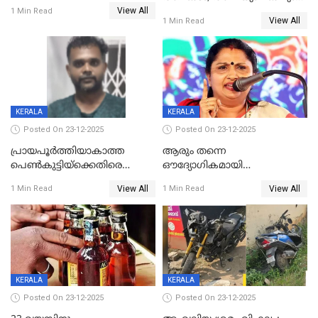
കോണ്‍ഗ്രസില്‍ അതൃപതി
View All
മരിച്ചു, മറ്റൊരു മകൻ
1 Min Read
രൂക്ഷം
View All
1 Min Read
ഗുരുതരാവസ്ഥയിൽ
KERALA
KERALA
Posted On 23-12-2025
Posted On 23-12-2025
പ്രായപൂർത്തിയാകാത്ത
ആരും തന്നെ
പെൺകുട്ടിയ്ക്കെതിരെ
ഔദ്യോഗികമായി
ലൈംഗികാതിക്രമം; 36കാരന്
അറിയിച്ചിട്ടില്ല, മേയറെ
View All
View All
1 Min Read
1 Min Read
59 വർഷം തടവും 90,൦൦൦ രൂപ
കണ്ടെത്താൻ ഇന്ന് കോർ
പിഴയും ശിക്ഷ
കമ്മിറ്റി കൂടിയില്ല';
അതൃപ്തിയുമായി ദീപ്തി മേരി
വർഗീസ്
KERALA
KERALA
Posted On 23-12-2025
Posted On 23-12-2025