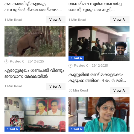
കട കത്തിച്ച് കളയും,
ശബരിമല സ്വര്‍ണക്കവര്‍ച്ച
പറവൂരില്‍ ഭീകരാന്തരീക്ഷം
കേസ്; ദുരൂഹത കൂട്ടി
സൃഷ്ടിച്ച് കുട്ടി ലഹരിസംഘം
വിദേശവ്യവസായിയുടെ മൊഴി
View All
View All
1 Min Read
1 Min Read
KERALA
Posted On 23-12-2025
Posted On 22-12-2025
ഏഴാറ്റുമുഖം ഗണപതി വീണ്ടും
കണ്ണൂരിൽ രണ്ട് മക്കളടക്കം
ജനവാസ മേഖലയിൽ
കുടുംബത്തിലെ 4 പേർ മരിച്ച
View All
നിലയിൽ
1 Min Read
View All
30 Min Read
KERALA
KERALA