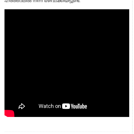
ഹർത്താലിൽ നിന്ന് ഒഴിവാക്കിയിട്ടുണ്ട്.