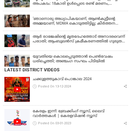
അപകടം: 18കാരി ഉൾപ്പെടെ രണ്ട് മരണം,
പത്തോളം പേർക്ക് പരിക്ക്
KERALA
'ഞാനൊരു അധ്യാപികയാണ്, ആണ്‍കുട്ടീന്റെ
അമ്മയാണ്‌, MDMA കൊടുത്തിട്ടില്ല; കീർത്തന
മാധ്യമങ്ങളോട്; പൊലീസ് കസ്റ്റഡിയിൽ വിട്ട്
കോടതി, ജാമ്യാപേക്ഷ തള്ളി
ആര്‍ രാജേഷിന്റെ മൃതദേഹത്തോട് അനാദരവെന്ന്
പരാതി; ആംബുലന്‍സ് ക്രമീകരണത്തില്‍ ഗുരുതര
വീഴ്ച; മൃതദേഹം ചാവക്കാട് വരെ എത്തിച്ചത്
ഫ്രീസര്‍ സംവിധാനം ഇല്ലാതെയെന്നും ആരോപണം
യുവതിയെ കൊലപ്പെടുത്താൻ പെൺവേഷം
ധരിച്ചെത്തി; അഞ്ചംഗ സംഘം പിടിയിൽ
LATEST DISTRICT VIDEOS
ചക്കുളത്തുകാവ് പൊങ്കാല 2024
Posted On 13-12-2024
കേരളം ഇന്ന്: ബ്രേക്കിംഗ് ന്യൂസ്, ലൈവ്
വാർത്തകൾ | കേരളവിഷൻ ന്യൂസ്
Posted On 03-01-2023