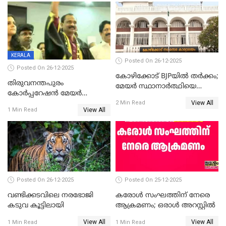
ഡെപ്യൂട്ടി മേയർ സ്ഥാനത്ത്
തന്നെ വിശദീകരിയ്ക്കുന്നു;
താഹിറിന് വിജയം
സത്യമിതാണ്
KERALA
Posted On 26-12-2025
Posted On 26-12-2025
കോഴിക്കോട് BJPയിൽ തർക്കം;
തിരുവനന്തപുരം
മേയർ സ്ഥാനാർത്ഥിയെ
കോര്‍പ്പറേഷന്‍ മേയര്‍
പരസ്യമായി പ്രഖ്യാപിച്ചില്ല
View All
തെരഞ്ഞെടുപ്പ്; സിപിഐഎം
2 Min Read
View All
1 Min Read
ഹൈക്കോടതിയിലേക്ക്;
സത്യപ്രതിജ്ഞ ചടങ്ങില്‍
ചട്ടലംഘനമെന്ന് പാർട്ടി
Posted On 26-12-2025
Posted On 25-12-2025
വണ്ടിക്കടവിലെ നരഭോജി
കരോള്‍ സംഘത്തിന് നേരെ
കടുവ കൂട്ടിലായി
ആക്രമണം; ഒരാള്‍ അറസ്റ്റില്‍
View All
View All
1 Min Read
1 Min Read