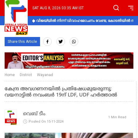
SAT AUG 8, 2026 03:35 AM IST
വിജയ്‌യിൽ നിന്ന് വിവാഹമോചനം വേണ്ട; കോടതിയിൽ നിലപാ
Share this Article
Home
District
Wayanad
കേന്ദ്ര അവഗണനയിൽ പ്രതിഷേധമുയരുന്നു;
വയനാട്ടിൽ നവംബർ 19ന് LDF, UDF ഹർത്താൽ
വെബ് ടീം
1 Min Read
Posted On 15-11-2024