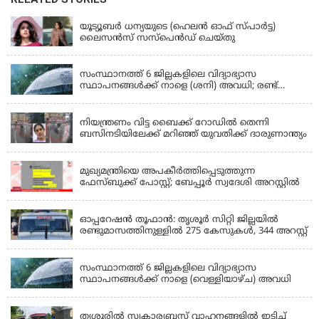
KERALA
യൂട്യൂബർ ധന്യയുടെ (ഹെലൻ ഓഫ് സ്പാർട്ട)
ലൈസൻസ് സസ്‌പെൻഡ് ചെയ്തു
KERALA
സംസ്ഥാനത്ത് 6 ജില്ലകളിലെ വിദ്യാഭ്യാസ
സ്ഥാപനങ്ങൾക്ക് നാളെ (ശനി) അവധി; രണ്ട്
ജില്ലകളിൽ അവധി പ്രൊഫഷണൽ കോളേജുകൾ
KERALA
ഒഴികെ
നിയന്ത്രണം വിട്ട ബൈക്ക് റോഡിൽ തെന്നി
ബസിനടിയിലേക്ക് മറിഞ്ഞ് യുവതിക്ക് ദാരുണാന്ത്യം
KERALA
മുഖ്യമന്ത്രിയെ അപകീർത്തിപ്പെടുത്തുന്ന
ഫേസ്‌ബുക്ക് പോസ്റ്റ്; ബേപ്പൂർ സ്വദേശി അറസ്റ്റിൽ
KERALA
ഓപ്പറേഷൻ തൂഫാൻ: തൃശൂർ സിറ്റി ജില്ലയിൽ
രണ്ടുമാസത്തിനുള്ളിൽ 275 കേസുകൾ, 344 അറസ്റ്റ്
KERALA
സംസ്ഥാനത്ത് 6 ജില്ലകളിലെ വിദ്യാഭ്യാസ
സ്ഥാപനങ്ങൾക്ക് നാളെ (വെള്ളിയാഴ്ച) അവധി
KERALA
തൃശൂരിൽ സ്വകാര്യബസ് വാഹനങ്ങളില്‍ ഇടിച്ച്