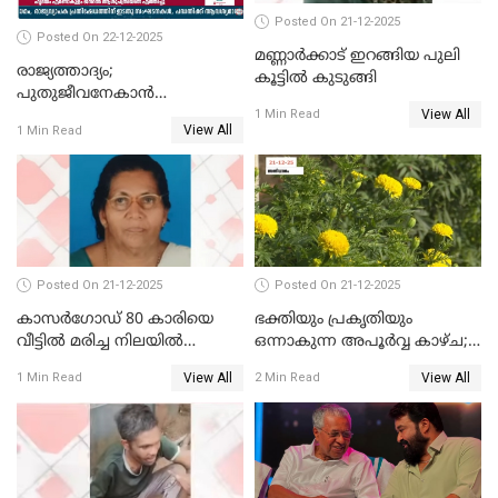
Posted On 21-12-2025
Posted On 22-12-2025
മണ്ണാർക്കാട് ഇറങ്ങിയ പുലി
രാജ്യത്താദ്യം;
കൂട്ടിൽ കുടുങ്ങി
പുതുജീവനേകാൻ
View All
ഷിബുവിന്റെ ഹൃദയം
1 Min Read
View All
1 Min Read
എറണാകുളം സർക്കാർ
ജനറൽ
ആശുപത്രിയിലെത്തിച്ചു
Posted On 21-12-2025
Posted On 21-12-2025
കാസർഗോഡ് 80 കാരിയെ
ഭക്തിയും പ്രകൃതിയും
വീട്ടിൽ മരിച്ച നിലയിൽ
ഒന്നാകുന്ന അപൂര്‍വ്വ കാഴ്ച;
കണ്ടെത്തി
ഭക്തർക്ക്
View All
View All
1 Min Read
2 Min Read
കാഴ്ചാനുഭവമൊരുക്കി
ശബരീ നന്ദനം