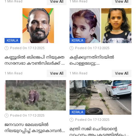
View All
View All
1 Min Read
1 Min Read
കണ്ടോത്ത് ദേശീയ പാതയിൽ
KERALA
KERALA
Posted On 17-12-2025
Posted On 17-12-2025
കണ്ണൂരിൽ ബിജെപി നിയുക്ത
കളിക്കുന്നതിനിടയിൽ
നഗരസഭാ കൗൺസിലർക്ക് 36
പൊള്ളലേറ്റു;
വർഷം തടവുശിക്ഷ
ചികിത്സയിലായിരുന്ന രണ്ടാം
View All
View All
1 Min Read
1 Min Read
ക്ലാസ് വിദ്യാർത്ഥിനി മരിച്ചു
KERALA
Posted On 17-12-2025
Posted On 17-12-2025
ജനവാസ മേഖലയില്‍
മന്ത്രി സജി ചെറിയാന്റെ
നിലയുറപ്പിച്ച് കാട്ടുകൊമ്പന്‍
വാഹനം അപകടത്തിൽപ്പെട്ടു;