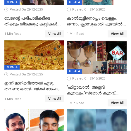
KERALA
KERALA
Posted On 29-12-2025
Posted On 29-12-2025
വേടന്റെ പരിപാടിക്കിടെ
കാൽമുട്ടിനൊപ്പം വെള്ളം,
തിക്കും തിരക്കും; കുട്ടികള്‍
ഒന്നാം ക്ലാസുകാരി പുഴയിൽ
ഉള്‍പ്പെടെ നിരവധി പേര്‍ക്ക്
മുങ്ങി മരിച്ചു; ദാരുണ സംഭവം
View All
View All
1 Min Read
1 Min Read
പരിക്ക്; പാളം മറികടന്ന
കുട്ടികൾക്കൊപ്പം
യുവാവ് ട്രെയിന്‍ തട്ടി മരിച്ചു
കളിക്കുന്നതിനിടെ
KERALA
KERALA
Posted On 29-12-2025
Posted On 29-12-2025
ഇന്ന് മാറിമറിഞ്ഞത് ഏഴു
'ഫിറ്റായാൽ' അളവ്
തവണ; ഒരാഴ്ചയ്ക്ക് ശേഷം
കുറയും,'സ്‌മോൾ കുറവ്
സ്വർണവിലയിൽ ഇടിവ്
View All
പിടികൂടി; ബാറിന് 25,000 രൂപ
1 Min Read
View All
1 Min Read
പിഴ