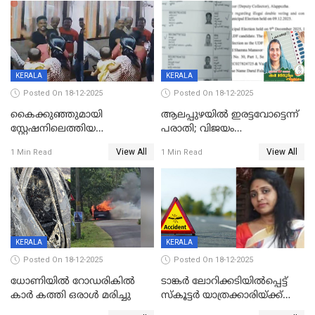
വാളയാറിൽ
KERALA
KERALA
Posted On 18-12-2025
Posted On 18-12-2025
കൈക്കുഞ്ഞുമായി
ആലപ്പുഴയിൽ ഇരട്ടവോട്ടെന്ന്
സ്റ്റേഷനിലെത്തിയ
പരാതി; വിജയം
യുവതിയ്ക്ക് മർദ്ദനം; സിഐ
റദ്ദാക്കണമെന്ന് വലിയമരം
View All
View All
1 Min Read
1 Min Read
കരണത്തടിച്ചു; CC ടിവി
വാർഡിലെ എൽഡിഎഫ്
ദൃശ്യങ്ങൾ പുറത്ത്
സ്ഥാനാർത്ഥി
KERALA
KERALA
Posted On 18-12-2025
Posted On 18-12-2025
ധോണിയിൽ റോഡരികിൽ
ടാങ്കർ ലോറിക്കടിയിൽപ്പെട്ട്
കാർ കത്തി ഒരാൾ മരിച്ചു
സ്കൂട്ടർ യാത്രക്കാരിയ്ക്ക്
ദാരുണാന്ത്യം; അപകടം