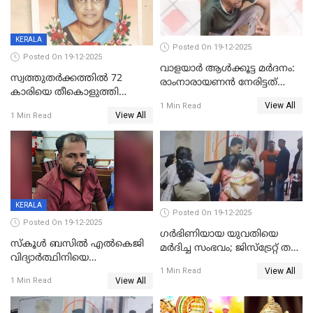
KERALA
Posted On 19-12-2025
Posted On 19-12-2025
വാളയാർ ആൾക്കൂട്ട മർദനം:
സ്വത്തുതര്‍ക്കത്തില്‍ 72
രാംനാരായണൻ നേരിട്ടത്
കാരിയെ തീകൊളുത്തി
കൊടും ക്രൂരത; ശരീരത്തിൽ
View All
കൊന്നു;
1 Min Read
നാൽപ്പതിലേറെ
View All
1 Min Read
ക്രൂരകൊലപാതകത്തില്‍
മുറിവുകളെന്ന് പോസ്റ്റ്‌മോർട്ടം
സഹോദരിപുത്രന് ജീവപര്യന്തം
റിപ്പോർട്ട്
KERALA
Posted On 19-12-2025
Posted On 19-12-2025
ഗര്‍ഭിണിയായ യുവതിയെ
സ്കൂൾ ബസിൽ എൽകെജി
മര്‍ദിച്ച സംഭവം; ജിസ്‌ട്രേറ്റ് തല
വിദ്യാര്‍ത്ഥിനിയെ
അന്വേഷണം വേണമെന്ന്
View All
ലൈംഗികമായി ഉപദ്രവിച്ചു;
1 Min Read
യുവതി
View All
1 Min Read
ക്ലീനര്‍ പിടിയിൽ