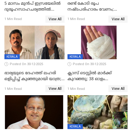
5 മാസം മുൻപ് ഇസ്രയേലിൽ
രണ്ട് കോടി രൂപ
ദുരൂഹസാഹചര്യത്തിൽ
നഷ്ടപരിഹാരം വേണം;
മരിച്ചനിലയിൽ കണ്ടെത്തിയ
ജിസിഡിഎക്ക് വക്കീൽ
View All
View All
1 Min Read
1 Min Read
മലയാളി യുവാവിന്റെ ഭാര്യയും
നോട്ടീസയച്ച് ഉമാ തോമസ്
മരിച്ചു
KERALA
KERALA
Posted On 30-12-2025
Posted On 30-12-2025
ഭാര്യയുടെ ദേഹത്ത് ലഹരി
ക്ലാസ് ടെസ്റ്റിൽ മാർക്ക്
ഒളിപ്പിച്ച് കുഞ്ഞുമായി യാത്ര;
കുറഞ്ഞു; 38 ഓളം
ഓട്ടോ വളഞ്ഞ് ദമ്പതികളെ
വിദ്യാർഥികളെ ട്യൂഷൻ
View All
View All
1 Min Read
1 Min Read
പിടികൂടി പൊലീസ്
സെന്ററിലെ അധ്യാപകന്‍
മർദിച്ചതായി പരാതി
KERALA