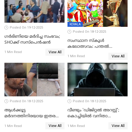
KERALA
Posted On 19-12-2025
Posted On 18-12-2025
ഗര്‍ഭിണിയെ മർദിച്ച സംഭവം;
സംസ്ഥാന സ്കൂൾ
SHOക്ക് സസ്പെൻഷൻ
കലോത്സവം: പന്തൽ
View All
കാൽനാട്ടൽ 20 ന്
1 Min Read
View All
1 Min Read
Posted On 18-12-2025
Posted On 18-12-2025
ആൾക്കൂട്ട
വീണ്ടും 'ഡിജിറ്റല്‍ അറസ്റ്റ്';
മർദനത്തിനിരയായ ഇതര
കൊച്ചിയില്‍ വനിതാ
സംസ്ഥാന തൊഴിലാളി മരിച്ചു;
ഡോക്ടര്‍ക്ക് നഷ്ടമായത് 6.38
View All
View All
1 Min Read
1 Min Read
നടുക്കുന്ന സംഭവം
കോടി രൂപ