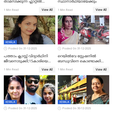
താമസിക്കുന്ന ഫ്ലാറ്റില്‍
സ്ഥാനാർഥിയായേക്കും
തൂങ്ങിമരിച്ച നിലയില്‍;
View All
View All
1 Min Read
1 Min Read
സംഭവം കൈതപ്പൊയിലില്‍
KERALA
Posted On 31-12-2025
Posted On 31-12-2025
പത്താം ക്ലാസ്സ് വിദ്യാര്‍ഥിനി
റെയിൽവേ സ്റ്റേഷനിൽ
ജീവനൊടുക്കി;15കാരിയെ
ബന്ധുവിനെ കൊണ്ടാക്കി
കണ്ടെത്തിയത്
മടങ്ങുന്നതിനിടെ ടോറസ്സ്
View All
View All
1 Min Read
1 Min Read
കിടപ്പുമുറിയില്‍ തൂങ്ങി മരിച്ച
ലോറി സ്കൂട്ടറിൽ ഇടിച്ചു :
നിലയിൽ
യുവതിക്ക് ദാരുണാന്ത്യം
KERALA
KERALA
Posted On 31-12-2025
Posted On 30-12-2025