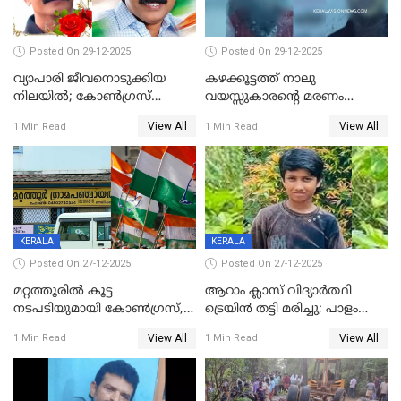
Posted On 29-12-2025
Posted On 29-12-2025
വ്യാപാരി ജീവനൊടുക്കിയ
കഴക്കൂട്ടത്ത് നാലു
നിലയില്‍; കോണ്‍ഗ്രസ്
വയസ്സുകാരന്റെ മരണം
കൗണ്‍സിലറുടെ
കൊലപാതകം: അമ്മയും
View All
View All
1 Min Read
1 Min Read
മാനസികപീഡനമെന്ന് കുറിപ്പ്
സുഹൃത്തും പൊലീസ്
കസ്റ്റഡിയിൽ
KERALA
KERALA
Posted On 27-12-2025
Posted On 27-12-2025
മറ്റത്തൂരിൽ കൂട്ട
ആറാം ക്ലാസ് വിദ്യാർത്ഥി
നടപടിയുമായി കോണ്‍ഗ്രസ്,
ട്രെയിൻ തട്ടി മരിച്ചു; പാളം
ബിജെപി പാളയത്തിലെത്തിയ
മുറിച്ചുകടക്കുന്നതിനിടെ
View All
View All
1 Min Read
1 Min Read
എട്ട് പേര്‍ ഉള്‍പ്പെടെ
അപകടം മലപ്പുറത്ത്
പത്തുപേരെ പുറത്താക്കി,
ചൊവ്വന്നൂരിലും നടപടി