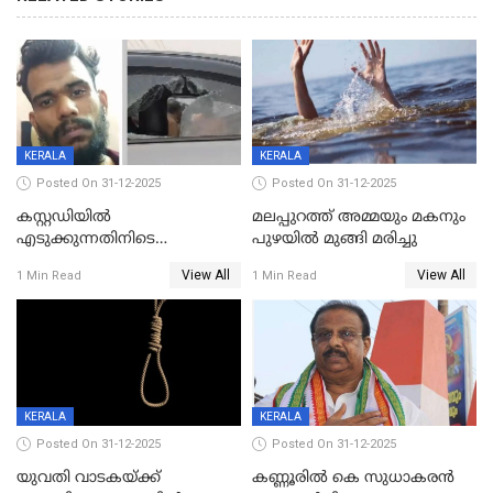
KERALA
KERALA
Posted On 31-12-2025
Posted On 31-12-2025
കസ്റ്റഡിയിൽ
മലപ്പുറത്ത് അമ്മയും മകനും
എടുക്കുന്നതിനിടെ
പുഴയിൽ മുങ്ങി മരിച്ചു
വിലങ്ങുമായി രക്ഷപ്പെട്ട
View All
View All
1 Min Read
1 Min Read
വധശ്രമക്കേസ് പ്രതി പിടിയിൽ
KERALA
KERALA
Posted On 31-12-2025
Posted On 31-12-2025
യുവതി വാടകയ്ക്ക്
കണ്ണൂരിൽ കെ സുധാകരൻ