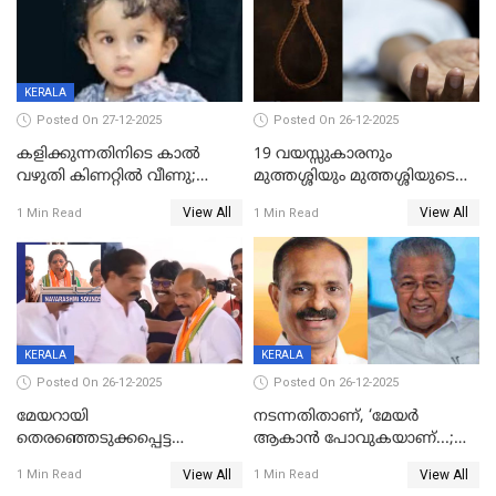
KERALA
Posted On 27-12-2025
Posted On 26-12-2025
കളിക്കുന്നതിനിടെ കാൽ
19 വയസ്സുകാരനും
വഴുതി കിണറ്റിൽ വീണു;
മുത്തശ്ശിയും മുത്തശ്ശിയുടെ
ഒന്നര വയസ്സുകാരന്
സഹോദരിയും വീട്ടിൽ തൂങ്ങി
View All
View All
1 Min Read
1 Min Read
ദാരുണാന്ത്യം
മരിച്ചനിലയിൽ
KERALA
KERALA
Posted On 26-12-2025
Posted On 26-12-2025
മേയറായി
നടന്നതിതാണ്, ‘മേയർ
തെരഞ്ഞെടുക്കപ്പെട്ട
ആകാൻ പോവുകയാണ്...;
ശേഷമുള്ള പി ഇന്ദിരയുടെ
ആവട്ടെ, അഭിനന്ദനങ്ങൾ’;
View All
View All
1 Min Read
1 Min Read
ആദ്യ വോട്ട് അസാധു; കണ്ണൂർ
മുഖ്യമന്ത്രിയുടെ ഓഫീസ്