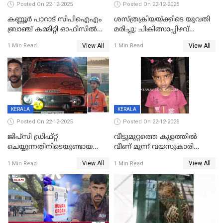
Posted On 22-12-2025
Posted On 22-12-2025
കണ്ണൂർ പാറാട് സിപിഐഎം
ശസ്ത്രക്രിയയ്‌ക്കിടെ യുവതി
ബ്രാഞ്ച് കമ്മിറ്റി ഓഫിസിൽ
മരിച്ചു; ചികിത്സാപ്പിഴവ്
തീയിട്ടു; നേതാക്കളുടെ
ആരോപിച്ച് ബന്ധുക്കൾ;
View All
View All
1 Min Read
1 Min Read
ചിത്രങ്ങളടക്കം കത്തിയ
സംഭവം മാവേലിക്കരയിൽ
നിലയിൽ
KERALA
KERALA
Posted On 22-12-2025
Posted On 22-12-2025
ജിപ്സി ഡ്രിഫ്റ്റ്
വീട്ടുമുറ്റത്തെ കുളത്തിൽ
ചെയ്യുന്നതിനിടെയുണ്ടായ
വീണ് മൂന്ന് വയസുകാരി
അപകടം; 14 വയസുകാരന്
മരിച്ചു
View All
View All
1 Min Read
1 Min Read
ദാരുണാന്ത്യം; ജീപ്സി
ഓടിച്ചയാൾ അറസ്റ്റിൽ.