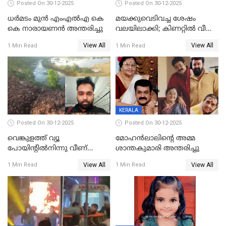
Posted On 30-12-2025
Posted On 30-12-2025
ധർമടം മുൻ എംഎല്‍എ കെ
മയക്കുവെടിവച്ച ശേഷം
കെ നാരായണന്‍ അന്തരിച്ചു
വലയിലാക്കി; കിണറ്റിൽ വീണ
കടുവയെ പുറത്തെത്തിച്ചു
View All
View All
1 Min Read
1 Min Read
KERALA
Posted On 30-12-2025
Posted On 30-12-2025
വെങ്കുളത്ത് വ്യൂ
മോഹന്‍ലാലിന്‍റെ അമ്മ
പോയിന്റിൽനിന്നു വീണ്
ശാന്തകുമാരി അന്തരിച്ചു
യുവാവ് മരിച്ചു
View All
View All
1 Min Read
1 Min Read