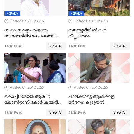
KERALA
KERALA
Posted On 20-12-2025
Posted On 20-12-2025
നാളെ സത്യപ്രതിജ്ഞ
തലശ്ശേരിയിൽ വൻ
നടക്കാനിരിക്കെ പഞ്ചായത്ത്
തീപ്പിടിത്തം
മെമ്പർ മരിച്ചു
View All
View All
1 Min Read
1 Min Read
Posted On 20-12-2025
Posted On 20-12-2025
കൊച്ചി 'മേയർ ആര്' ?;
പാലക്കാട്ടെ ആള്‍ക്കൂട്ട
കോണ്‍ഗ്രസ് കോര്‍ കമ്മിറ്റി
മര്‍ദനം; കൂടുതല്‍
യോഗം ചൊവ്വാഴ്ച
അറസ്റ്റുണ്ടാവും, മര്‍ദിച്ചത് 15
View All
View All
1 Min Read
2 Min Read
അംഗ സംഘമെന്ന് വിവരം