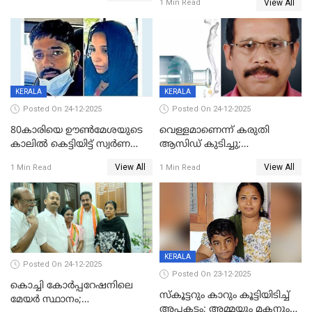
View All
1 Min Read
ഗർഭിണിയായ യുവതിക്ക് ക്രൂര
മർദനം
KERALA
KERALA
Posted On 24-12-2025
Posted On 24-12-2025
80കാരിയെ ഊൺമേശയുടെ
വെള്ളമാണെന്ന് കരുതി
കാലിൽ കെട്ടിയിട്ട് സ്വർണവും
ആസിഡ് കുടിച്ചു;
പണവും കവർന്നു;
ചികിത്സയിലിരുന്ന ആള്‍
View All
View All
1 Min Read
1 Min Read
കൊച്ചുമകനും സുഹൃത്തും
മരിച്ചു
അറസ്റ്റിൽ
KERALA
Posted On 24-12-2025
Posted On 23-12-2025
കൊച്ചി കോര്‍പ്പറേഷനിലെ
സ്കൂട്ടറും കാറും കൂട്ടിയിടിച്ച്
മേയര്‍ സ്ഥാനം;
അപകടം; അമ്മയും മകനും