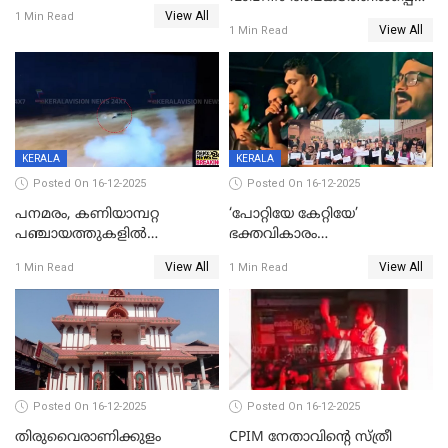
പടയപ്പ
View All
മന്ത്രിയും സംഘവും
1 Min Read
View All
1 Min Read
രക്ഷപ്പെട്ടത് തലനാരിടയ്ക്ക്
KERALA
KERALA
Posted On 16-12-2025
Posted On 16-12-2025
പനമരം, കണിയാമ്പറ്റ
‘പോറ്റിയേ കേറ്റിയേ’
പഞ്ചായത്തുകളിൽ
ഭക്തവികാരം
ബുധനാഴ്ച വിദ്യാഭ്യാസ
വ്രണപ്പെടുത്തിയെന്നു
View All
View All
1 Min Read
1 Min Read
സ്ഥാപനങ്ങൾക്ക് അവധി
ഡിജിപിക്ക് പരാതി; ശക്തമായ
നടപടി വേണമെന്നു
സിപിഐഎമ്മും
Posted On 16-12-2025
Posted On 16-12-2025
തിരുവൈരാണിക്കുളം
CPIM നേതാവിൻ്റെ സ്ത്രീ