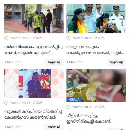
Posted On 25-12-2025
Posted On 25-12-2025
ഗര്‍ഭിണിയെ പൊള്ളലേല്‍പ്പിച്ച
തിരുവനന്തപുരം
കേസ്; ആണ്‍സുഹൃത്ത്
കോര്‍പ്പറേഷന്‍ മേയർ; ആര്‍
പിടിയില്‍
ശ്രീലേഖയ്ക്ക് മുൻതൂക്കം
View All
View All
1 Min Read
1 Min Read
KERALA
Posted On 25-12-2025
Posted On 24-12-2025
സുരേഷ് ഗോപിയെ വിമര്‍ശിച്ച്
വീട്ടിൽ അടച്ചിട്ടു,
കോണ്‍ഗ്രസ് കൗണ്‍സിലര്‍
ഇസ്തിരിപ്പെട്ടി കൊണ്ട്
View All
പൊള്ളിച്ചു; 8 മാസം
1 Min Read