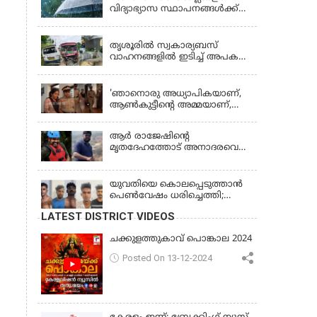
വിദ്യാഭ്യാസ സ്ഥാപനങ്ങൾക്ക്
നാളെ (വെള്ളിയാഴ്ച) അവധി
KERALA
തൃശൂരിൽ സ്വകാര്യബസ്
വാഹനങ്ങളില്‍ ഇടിച്ച് അപകടം:
18കാരി ഉൾപ്പെടെ രണ്ട് മരണം,
KERALA
പത്തോളം പേർക്ക് പരിക്ക്
'ഞാനൊരു അധ്യാപികയാണ്,
ആണ്‍കുട്ടീന്റെ അമ്മയാണ്‌,
MDMA കൊടുത്തിട്ടില്ല; കീർത്തന
മാധ്യമങ്ങളോട്; പൊലീസ്
ആര്‍ രാജേഷിന്റെ
കസ്റ്റഡിയിൽ വിട്ട് കോടതി,
മൃതദേഹത്തോട് അനാദരവെന്ന്
ജാമ്യാപേക്ഷ തള്ളി
പരാതി; ആംബുലന്‍സ്
ക്രമീകരണത്തില്‍ ഗുരുതര
വീഴ്ച; മൃതദേഹം ചാവക്കാട്
യുവതിയെ കൊലപ്പെടുത്താൻ
വരെ എത്തിച്ചത് ഫ്രീസര്‍
പെൺവേഷം ധരിച്ചെത്തി;
സംവിധാനം ഇല്ലാതെയെന്നും
അഞ്ചംഗ സംഘം പിടിയിൽ
LATEST DISTRICT VIDEOS
ആരോപണം
ചക്കുളത്തുകാവ് പൊങ്കാല 2024
Posted On 13-12-2024