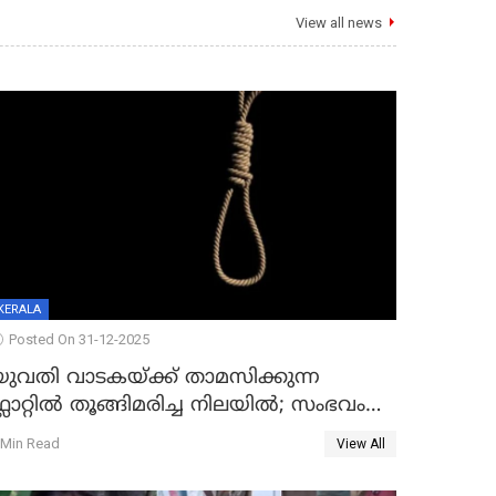
View all news
KERALA
Posted On 31-12-2025
യുവതി വാടകയ്ക്ക് താമസിക്കുന്ന
്ലാറ്റില്‍ തൂങ്ങിമരിച്ച നിലയില്‍; സംഭവം
കൈതപ്പൊയിലില്‍
 Min Read
View All