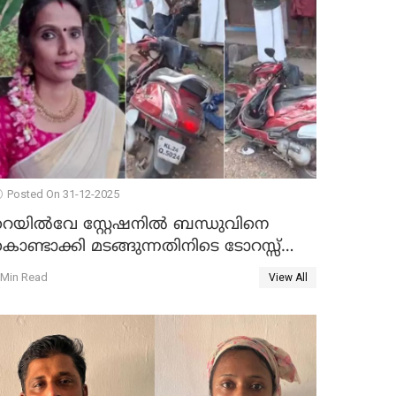
Posted On 31-12-2025
റെയിൽവേ സ്റ്റേഷനിൽ ബന്ധുവിനെ
ൊണ്ടാക്കി മടങ്ങുന്നതിനിടെ ടോറസ്സ്
ോറി സ്കൂട്ടറിൽ ഇടിച്ചു : യുവതിക്ക്
 Min Read
View All
ാരുണാന്ത്യം