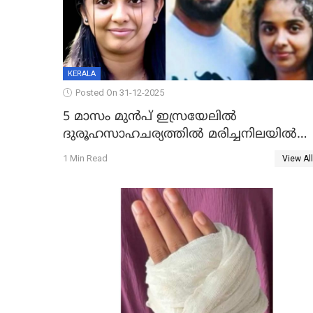
KERALA
Posted On 31-12-2025
5 മാസം മുൻപ് ഇസ്രയേലിൽ
ദുരൂഹസാഹചര്യത്തിൽ മരിച്ചനിലയിൽ
കണ്ടെത്തിയ മലയാളി യുവാവിന്റെ
1 Min Read
View All
ഭാര്യയും മരിച്ചു