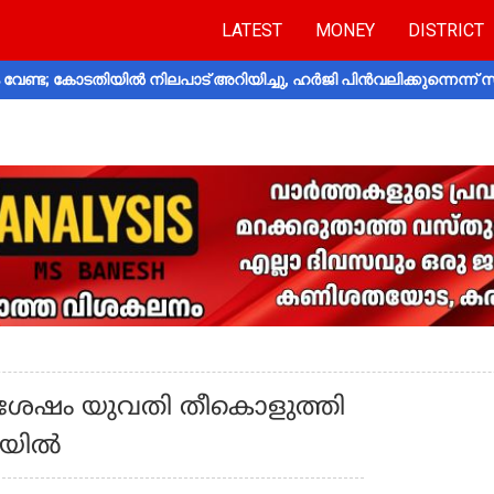
LATEST
MONEY
DISTRICT
വേണ്ട; കോടതിയിൽ നിലപാട് അറിയിച്ചു, ഹർജി പിൻവലിക്കുന്നെന്ന്
്ചശേഷം യുവതി തീകൊളുത്തി
രിയിൽ