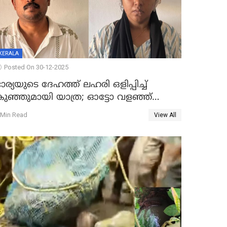
KERALA
Posted On 30-12-2025
ാര്യയുടെ ദേഹത്ത് ലഹരി ഒളിപ്പിച്ച്
കുഞ്ഞുമായി യാത്ര; ഓട്ടോ വളഞ്ഞ്
ദമ്പതികളെ പിടികൂടി പൊലീസ്
 Min Read
View All