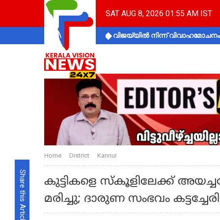
SAT AUG 8, 2026 01:55 AM IST
വിജയ്‌യിൽ നിന്ന് വിവാഹമോചനം 
Home
District
Kannur
Share this Article
കുട്ടികളെ സ്കൂളിലേക്ക് അയച
മരിച്ചു; ദാരുണ സംഭവം കട്ടച്ചേ