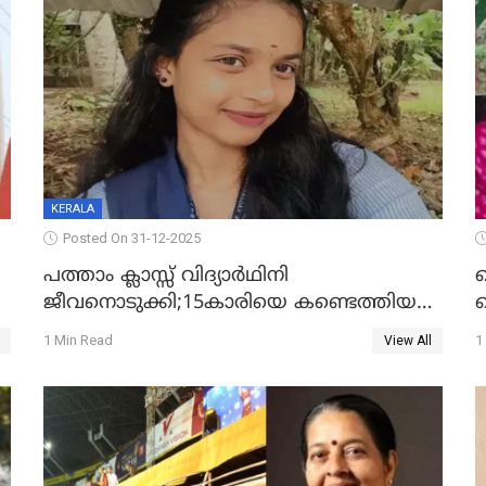
KERALA
Posted On 31-12-2025
പത്താം ക്ലാസ്സ് വിദ്യാര്‍ഥിനി
ജീവനൊടുക്കി;15കാരിയെ കണ്ടെത്തിയത്
ക
കിടപ്പുമുറിയില്‍ തൂങ്ങി മരിച്ച നിലയിൽ
ല
1 Min Read
1
View All
ദ