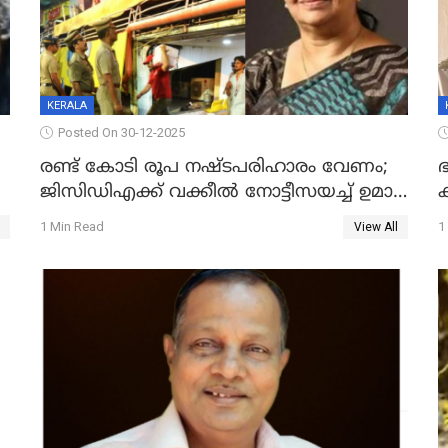
KERALA
Posted On 30-12-2025
രണ്ട് കോടി രൂപ നഷ്ടപരിഹാരം വേണം;
ഭ
ജിസിഡിഎക്ക് വക്കീൽ നോട്ടീസയച്ച് ഉമാ
തോമസ്
1 Min Read
1
View All