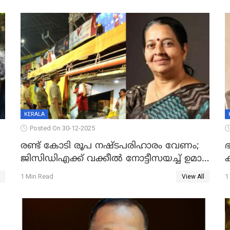
KERALA
Posted On 30-12-2025
രണ്ട് കോടി രൂപ നഷ്ടപരിഹാരം വേണം;
ഭ
ജിസിഡിഎക്ക് വക്കീൽ നോട്ടീസയച്ച് ഉമാ
തോമസ്
1 Min Read
1
View All