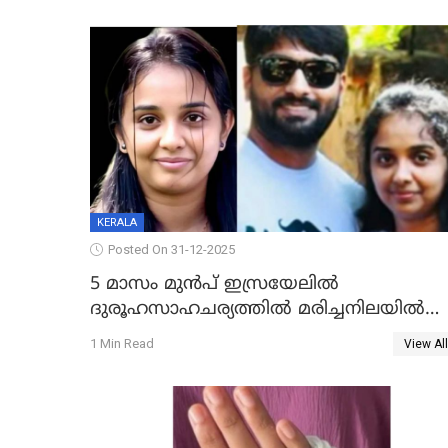
KERALA
Posted On 31-12-2025
5 മാസം മുൻപ് ഇസ്രയേലിൽ
ദുരൂഹസാഹചര്യത്തിൽ മരിച്ചനിലയിൽ
കണ്ടെത്തിയ മലയാളി യുവാവിന്റെ
1 Min Read
View All
ഭാര്യയും മരിച്ചു