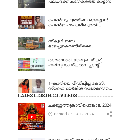
പലചരക്ക് കടതകർത്ത് കാട്ടാന
KERALA
പെണ്‍സുഹൃത്തിനെ കൊല്ലാന്‍
പെണ്‍വേഷം ധരിച്ചെത്തി
യുവാവ്; അഞ്ചുപേരെ പൊക്കി
KERALA
പൊലീസ്
സ്കൂൾ ബസ്
ഓടിച്ചുകൊണ്ടിരിക്കെ
ഡ്രൈവർക്ക് ഹൃദയാഘാതം;
ബസ് കെട്ടിടത്തിൽ ഇടിച്ചുനിന്നു;
താമരശേരിയിലെ ഫ്രഷ് കട്ട്
ഡ്രൈവർ മരിച്ചു, രണ്ട്
മാലിന്യസംസ്കരണ പ്ലാന്റ്
കുട്ടികൾക്ക് പരിക്ക്
അടച്ചുപൂട്ടാൻ ഉത്തരവ്
KERALA
14കാരിയെ പീഡിപ്പിച്ച കേസ്:
സ്നേഹ മെർലിൻ നാലാമത്തെ
പോക്‌സോ കേസിൽ
LATEST DISTRICT VIDEOS
അറസ്റ്റിലായി
ചക്കുളത്തുകാവ് പൊങ്കാല 2024
Posted On 13-12-2024