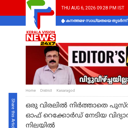
THU AUG 6, 2026 09:28 PM IST
കനത്തമഴ സാധ്യതയെ തുടർന്ന് ക
Home
District
Kasaragod
Share this Article
ഒരു വിരലിൽ നിർത്താതെ പുസ്തക
ഓഫ് റെക്കോർഡ് നേടിയ വിദ്യാർഥ
നിലയിൽ