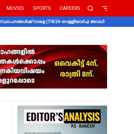
MOVIES
SPORTS
CAREERS
സ്ഥാപനങ്ങൾക്ക് നാളെ (7/8/26-വെള്ളിയാഴ്ച) അവധി
തൃശൂരിൽ