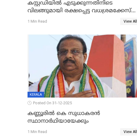
കസ്റ്റഡിയിൽ എടുക്കുന്നതിനിടെ
വിലങ്ങുമായി രക്ഷപ്പെട്ട വധശ്രമക്കേസ്
പ്രതി പിടിയിൽ
1 Min Read
View All
KERALA
Posted On 31-12-2025
കണ്ണൂരിൽ കെ സുധാകരൻ
സ്ഥാനാർഥിയായേക്കും
1 Min Read
View All