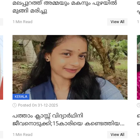
മലപ്പുറത്ത് അമ്മയും മകനും പുഴയിൽ
മുങ്ങി മരിച്ചു
ഫ
1 Min Read
1
View All
KERALA
Posted On 31-12-2025
പത്താം ക്ലാസ്സ് വിദ്യാര്‍ഥിനി
ജീവനൊടുക്കി;15കാരിയെ കണ്ടെത്തിയത്
ക
കിടപ്പുമുറിയില്‍ തൂങ്ങി മരിച്ച നിലയിൽ
ല
1 Min Read
1
View All
ദ