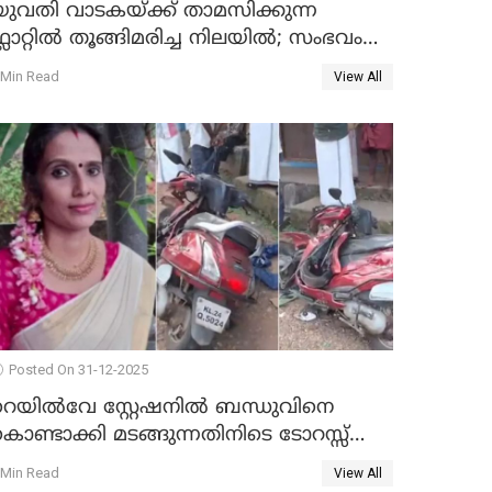
യുവതി വാടകയ്ക്ക് താമസിക്കുന്ന
്ലാറ്റില്‍ തൂങ്ങിമരിച്ച നിലയില്‍; സംഭവം
കൈതപ്പൊയിലില്‍
 Min Read
View All
Posted On 31-12-2025
റെയിൽവേ സ്റ്റേഷനിൽ ബന്ധുവിനെ
ൊണ്ടാക്കി മടങ്ങുന്നതിനിടെ ടോറസ്സ്
ോറി സ്കൂട്ടറിൽ ഇടിച്ചു : യുവതിക്ക്
 Min Read
View All
ാരുണാന്ത്യം