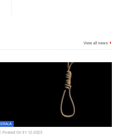
View all news
KERALA
Posted On 31-12-2025