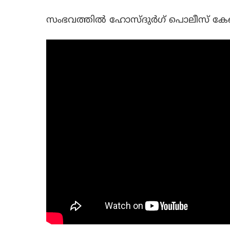
സംഭവത്തിൽ ഹോസ്‌ദുർഗ് പൊലീസ് കേസ