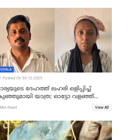
KERALA
Posted On 30-12-2025
ാര്യയുടെ ദേഹത്ത് ലഹരി ഒളിപ്പിച്ച്
കുഞ്ഞുമായി യാത്ര; ഓട്ടോ വളഞ്ഞ്
ദമ്പതികളെ പിടികൂടി പൊലീസ്
 Min Read
View All