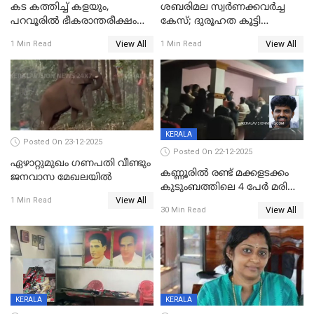
കട കത്തിച്ച് കളയും,
ശബരിമല സ്വര്‍ണക്കവര്‍ച്ച
പറവൂരില്‍ ഭീകരാന്തരീക്ഷം
കേസ്; ദുരൂഹത കൂട്ടി
സൃഷ്ടിച്ച് കുട്ടി ലഹരിസംഘം
വിദേശവ്യവസായിയുടെ മൊഴി
View All
View All
1 Min Read
1 Min Read
KERALA
Posted On 23-12-2025
Posted On 22-12-2025
ഏഴാറ്റുമുഖം ഗണപതി വീണ്ടും
കണ്ണൂരിൽ രണ്ട് മക്കളടക്കം
ജനവാസ മേഖലയിൽ
കുടുംബത്തിലെ 4 പേർ മരിച്ച
View All
നിലയിൽ
1 Min Read
View All
30 Min Read
KERALA
KERALA