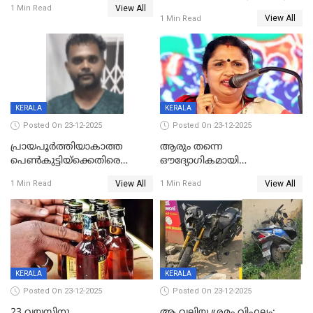
View All
മരിച്ചു, മറ്റൊരു മകൻ
1 Min Read
രൂക്ഷം
View All
1 Min Read
ഗുരുതരാവസ്ഥയിൽ
KERALA
KERALA
Posted On 23-12-2025
Posted On 23-12-2025
പ്രായപൂർത്തിയാകാത്ത
ആരും തന്നെ
പെൺകുട്ടിയ്ക്കെതിരെ
ഔദ്യോഗികമായി
ലൈംഗികാതിക്രമം; 36കാരന്
അറിയിച്ചിട്ടില്ല, മേയറെ
View All
View All
1 Min Read
1 Min Read
59 വർഷം തടവും 90,൦൦൦ രൂപ
കണ്ടെത്താൻ ഇന്ന് കോർ
പിഴയും ശിക്ഷ
കമ്മിറ്റി കൂടിയില്ല';
അതൃപ്തിയുമായി ദീപ്തി മേരി
വർഗീസ്
KERALA
KERALA
Posted On 23-12-2025
Posted On 23-12-2025
23 വയസ്സിനു
ആ വലിയ ശ്രമം വിഫലം;