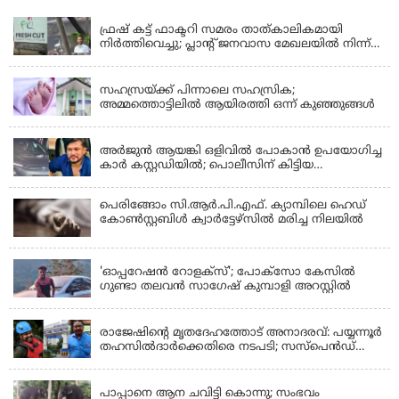
KERALA
ഫ്രഷ് കട്ട് ഫാക്ടറി സമരം താത്കാലികമായി
നിർത്തിവെച്ചു; പ്ലാൻ്റ് ജനവാസ മേഖലയിൽ നിന്ന്
മാറ്റാൻ കമ്പനി സന്നദ്ധത അറിയിച്ചതായി പി.കെ
KERALA
ഫിറോസ് എംഎൽഎ
സഹസ്രയ്ക്ക് പിന്നാലെ സഹസ്രിക;
അമ്മത്തൊട്ടിലില്‍ ആയിരത്തി ഒന്ന് കുഞ്ഞുങ്ങള്‍
KERALA
അർജുൻ ആയങ്കി ഒളിവിൽ പോകാൻ ഉപയോഗിച്ച
കാർ കസ്റ്റഡിയിൽ; പൊലീസിന് കിട്ടിയ
വാഹനത്തിന്റെ ഉടമ അർജുന്റെ ഭാര്യ
പെരിങ്ങോം സി.ആർ.പി.എഫ്. ക്യാമ്പിലെ ഹെഡ്
കോൺസ്റ്റബിൾ ക്വാർട്ടേഴ്സിൽ മരിച്ച നിലയിൽ
LATEST NEWS
'ഓപ്പറേഷൻ റോളക്സ്'; പോക്സോ കേസിൽ
ഗുണ്ടാ തലവൻ സാഗേഷ് കുമ്പാളി അറസ്റ്റിൽ
KERALA
രാജേഷിന്റെ മൃതദേഹത്തോട് അനാദരവ്: പയ്യന്നൂർ
തഹസിൽദാർക്കെതിരെ നടപടി; സസ്പെൻഡ്
ചെയ്യാൻ നിർദേശം നൽകി മന്ത്രി
KERALA
പാപ്പാനെ ആന ചവിട്ടി കൊന്നു; സംഭവം