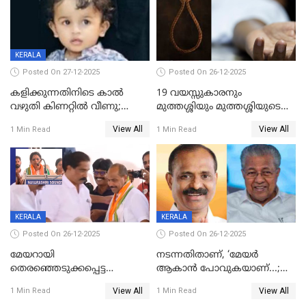
KERALA
Posted On 27-12-2025
Posted On 26-12-2025
കളിക്കുന്നതിനിടെ കാൽ
19 വയസ്സുകാരനും
വഴുതി കിണറ്റിൽ വീണു;
മുത്തശ്ശിയും മുത്തശ്ശിയുടെ
ഒന്നര വയസ്സുകാരന്
സഹോദരിയും വീട്ടിൽ തൂങ്ങി
View All
View All
1 Min Read
1 Min Read
ദാരുണാന്ത്യം
മരിച്ചനിലയിൽ
KERALA
KERALA
Posted On 26-12-2025
Posted On 26-12-2025
മേയറായി
നടന്നതിതാണ്, ‘മേയർ
തെരഞ്ഞെടുക്കപ്പെട്ട
ആകാൻ പോവുകയാണ്...;
ശേഷമുള്ള പി ഇന്ദിരയുടെ
ആവട്ടെ, അഭിനന്ദനങ്ങൾ’;
View All
View All
1 Min Read
1 Min Read
ആദ്യ വോട്ട് അസാധു; കണ്ണൂർ
മുഖ്യമന്ത്രിയുടെ ഓഫീസ്