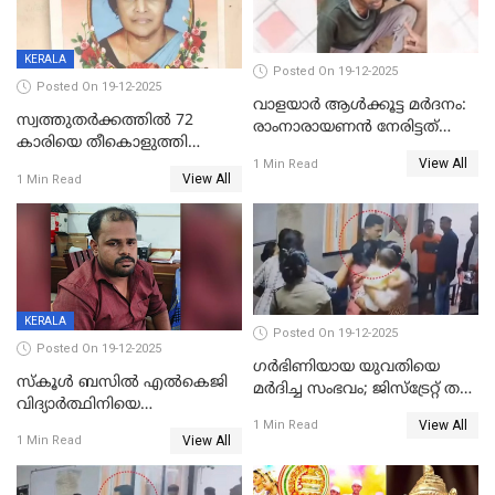
KERALA
Posted On 19-12-2025
Posted On 19-12-2025
വാളയാർ ആൾക്കൂട്ട മർദനം:
സ്വത്തുതര്‍ക്കത്തില്‍ 72
രാംനാരായണൻ നേരിട്ടത്
കാരിയെ തീകൊളുത്തി
കൊടും ക്രൂരത; ശരീരത്തിൽ
View All
കൊന്നു;
1 Min Read
നാൽപ്പതിലേറെ
View All
1 Min Read
ക്രൂരകൊലപാതകത്തില്‍
മുറിവുകളെന്ന് പോസ്റ്റ്‌മോർട്ടം
സഹോദരിപുത്രന് ജീവപര്യന്തം
റിപ്പോർട്ട്
KERALA
Posted On 19-12-2025
Posted On 19-12-2025
ഗര്‍ഭിണിയായ യുവതിയെ
സ്കൂൾ ബസിൽ എൽകെജി
മര്‍ദിച്ച സംഭവം; ജിസ്‌ട്രേറ്റ് തല
വിദ്യാര്‍ത്ഥിനിയെ
അന്വേഷണം വേണമെന്ന്
View All
ലൈംഗികമായി ഉപദ്രവിച്ചു;
1 Min Read
യുവതി
View All
1 Min Read
ക്ലീനര്‍ പിടിയിൽ