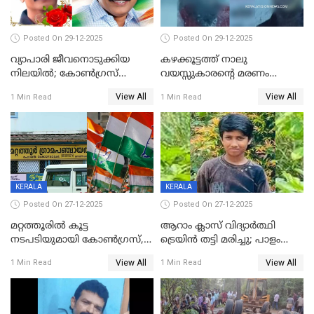
Posted On 29-12-2025
Posted On 29-12-2025
വ്യാപാരി ജീവനൊടുക്കിയ
കഴക്കൂട്ടത്ത് നാലു
നിലയില്‍; കോണ്‍ഗ്രസ്
വയസ്സുകാരന്റെ മരണം
കൗണ്‍സിലറുടെ
കൊലപാതകം: അമ്മയും
View All
View All
1 Min Read
1 Min Read
മാനസികപീഡനമെന്ന് കുറിപ്പ്
സുഹൃത്തും പൊലീസ്
കസ്റ്റഡിയിൽ
KERALA
KERALA
Posted On 27-12-2025
Posted On 27-12-2025
മറ്റത്തൂരിൽ കൂട്ട
ആറാം ക്ലാസ് വിദ്യാർത്ഥി
നടപടിയുമായി കോണ്‍ഗ്രസ്,
ട്രെയിൻ തട്ടി മരിച്ചു; പാളം
ബിജെപി പാളയത്തിലെത്തിയ
മുറിച്ചുകടക്കുന്നതിനിടെ
View All
View All
1 Min Read
1 Min Read
എട്ട് പേര്‍ ഉള്‍പ്പെടെ
അപകടം മലപ്പുറത്ത്
പത്തുപേരെ പുറത്താക്കി,
ചൊവ്വന്നൂരിലും നടപടി