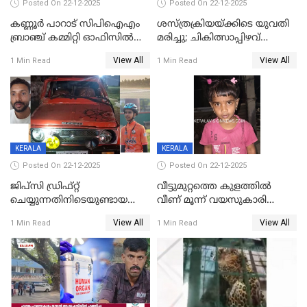
Posted On 22-12-2025
Posted On 22-12-2025
കണ്ണൂർ പാറാട് സിപിഐഎം
ശസ്ത്രക്രിയയ്‌ക്കിടെ യുവതി
ബ്രാഞ്ച് കമ്മിറ്റി ഓഫിസിൽ
മരിച്ചു; ചികിത്സാപ്പിഴവ്
തീയിട്ടു; നേതാക്കളുടെ
ആരോപിച്ച് ബന്ധുക്കൾ;
View All
View All
1 Min Read
1 Min Read
ചിത്രങ്ങളടക്കം കത്തിയ
സംഭവം മാവേലിക്കരയിൽ
നിലയിൽ
KERALA
KERALA
Posted On 22-12-2025
Posted On 22-12-2025
ജിപ്സി ഡ്രിഫ്റ്റ്
വീട്ടുമുറ്റത്തെ കുളത്തിൽ
ചെയ്യുന്നതിനിടെയുണ്ടായ
വീണ് മൂന്ന് വയസുകാരി
അപകടം; 14 വയസുകാരന്
മരിച്ചു
View All
View All
1 Min Read
1 Min Read
ദാരുണാന്ത്യം; ജീപ്സി
ഓടിച്ചയാൾ അറസ്റ്റിൽ.