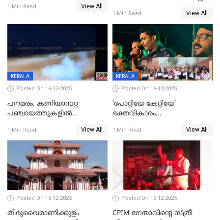
പടയപ്പ
View All
മന്ത്രിയും സംഘവും
1 Min Read
View All
1 Min Read
രക്ഷപ്പെട്ടത് തലനാരിടയ്ക്ക്
KERALA
KERALA
Posted On 16-12-2025
Posted On 16-12-2025
പനമരം, കണിയാമ്പറ്റ
‘പോറ്റിയേ കേറ്റിയേ’
പഞ്ചായത്തുകളിൽ
ഭക്തവികാരം
ബുധനാഴ്ച വിദ്യാഭ്യാസ
വ്രണപ്പെടുത്തിയെന്നു
View All
View All
1 Min Read
1 Min Read
സ്ഥാപനങ്ങൾക്ക് അവധി
ഡിജിപിക്ക് പരാതി; ശക്തമായ
നടപടി വേണമെന്നു
സിപിഐഎമ്മും
Posted On 16-12-2025
Posted On 16-12-2025
തിരുവൈരാണിക്കുളം
CPIM നേതാവിൻ്റെ സ്ത്രീ