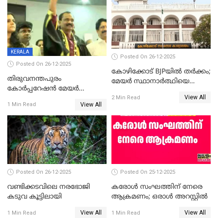
ഡെപ്യൂട്ടി മേയർ സ്ഥാനത്ത്
തന്നെ വിശദീകരിയ്ക്കുന്നു;
താഹിറിന് വിജയം
സത്യമിതാണ്
KERALA
Posted On 26-12-2025
Posted On 26-12-2025
കോഴിക്കോട് BJPയിൽ തർക്കം;
തിരുവനന്തപുരം
മേയർ സ്ഥാനാർത്ഥിയെ
കോര്‍പ്പറേഷന്‍ മേയര്‍
പരസ്യമായി പ്രഖ്യാപിച്ചില്ല
View All
തെരഞ്ഞെടുപ്പ്; സിപിഐഎം
2 Min Read
View All
1 Min Read
ഹൈക്കോടതിയിലേക്ക്;
സത്യപ്രതിജ്ഞ ചടങ്ങില്‍
ചട്ടലംഘനമെന്ന് പാർട്ടി
Posted On 26-12-2025
Posted On 25-12-2025
വണ്ടിക്കടവിലെ നരഭോജി
കരോള്‍ സംഘത്തിന് നേരെ
കടുവ കൂട്ടിലായി
ആക്രമണം; ഒരാള്‍ അറസ്റ്റില്‍
View All
View All
1 Min Read
1 Min Read