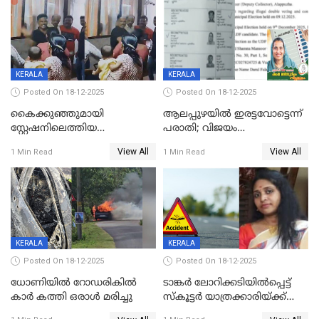
വാളയാറിൽ
KERALA
KERALA
Posted On 18-12-2025
Posted On 18-12-2025
കൈക്കുഞ്ഞുമായി
ആലപ്പുഴയിൽ ഇരട്ടവോട്ടെന്ന്
സ്റ്റേഷനിലെത്തിയ
പരാതി; വിജയം
യുവതിയ്ക്ക് മർദ്ദനം; സിഐ
റദ്ദാക്കണമെന്ന് വലിയമരം
View All
View All
1 Min Read
1 Min Read
കരണത്തടിച്ചു; CC ടിവി
വാർഡിലെ എൽഡിഎഫ്
ദൃശ്യങ്ങൾ പുറത്ത്
സ്ഥാനാർത്ഥി
KERALA
KERALA
Posted On 18-12-2025
Posted On 18-12-2025
ധോണിയിൽ റോഡരികിൽ
ടാങ്കർ ലോറിക്കടിയിൽപ്പെട്ട്
കാർ കത്തി ഒരാൾ മരിച്ചു
സ്കൂട്ടർ യാത്രക്കാരിയ്ക്ക്
ദാരുണാന്ത്യം; അപകടം