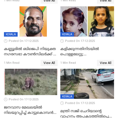
View All
View All
1 Min Read
1 Min Read
കണ്ടോത്ത് ദേശീയ പാതയിൽ
KERALA
KERALA
Posted On 17-12-2025
Posted On 17-12-2025
കണ്ണൂരിൽ ബിജെപി നിയുക്ത
കളിക്കുന്നതിനിടയിൽ
നഗരസഭാ കൗൺസിലർക്ക് 36
പൊള്ളലേറ്റു;
വർഷം തടവുശിക്ഷ
ചികിത്സയിലായിരുന്ന രണ്ടാം
View All
View All
1 Min Read
1 Min Read
ക്ലാസ് വിദ്യാർത്ഥിനി മരിച്ചു
KERALA
Posted On 17-12-2025
Posted On 17-12-2025
ജനവാസ മേഖലയില്‍
മന്ത്രി സജി ചെറിയാന്റെ
നിലയുറപ്പിച്ച് കാട്ടുകൊമ്പന്‍
വാഹനം അപകടത്തിൽപ്പെട്ടു;