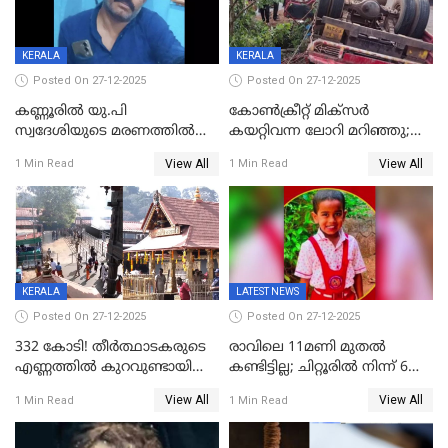
KERALA
KERALA
Posted On 27-12-2025
Posted On 27-12-2025
കണ്ണൂരിൽ യു.പി
കോണ്‍ക്രീറ്റ് മിക്‌സര്‍
സ്വദേശിയുടെ മരണത്തിൽ
കയറ്റിവന്ന ലോറി മറിഞ്ഞു;
അഞ്ചംഗ സംഘത്തിനെതിരെ
രണ്ടുപേര്‍ക്ക് ദാരുണാന്ത്യം;
View All
View All
1 Min Read
1 Min Read
കേസ്; തർക്കമുണ്ടായത്
അപകടം കണ്ണൂരിൽ
ഫേഷ്യലിന് 300 രൂപ
ആവശ്യപ്പെട്ടതിനെച്ചൊല്ലി
KERALA
LATEST NEWS
Posted On 27-12-2025
Posted On 27-12-2025
332 കോടി! തീർത്ഥാടകരുടെ
രാവിലെ 11മണി മുതൽ
എണ്ണത്തിൽ കുറവുണ്ടായിട്ടും
കണ്ടിട്ടില്ല; ചിറ്റൂരിൽ നിന്ന് 6
ശബരിമലയിൽ വരുമാനം
വയസ്സുകാരനെ കാണാതായി
View All
View All
1 Min Read
1 Min Read
കുതിച്ചുയരുന്നു