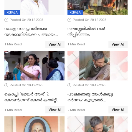
KERALA
KERALA
Posted On 20-12-2025
Posted On 20-12-2025
നാളെ സത്യപ്രതിജ്ഞ
തലശ്ശേരിയിൽ വൻ
നടക്കാനിരിക്കെ പഞ്ചായത്ത്
തീപ്പിടിത്തം
മെമ്പർ മരിച്ചു
View All
View All
1 Min Read
1 Min Read
Posted On 20-12-2025
Posted On 20-12-2025
കൊച്ചി 'മേയർ ആര്' ?;
പാലക്കാട്ടെ ആള്‍ക്കൂട്ട
കോണ്‍ഗ്രസ് കോര്‍ കമ്മിറ്റി
മര്‍ദനം; കൂടുതല്‍
യോഗം ചൊവ്വാഴ്ച
അറസ്റ്റുണ്ടാവും, മര്‍ദിച്ചത് 15
View All
View All
1 Min Read
2 Min Read
അംഗ സംഘമെന്ന് വിവരം