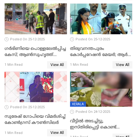
Posted On 25-12-2025
Posted On 25-12-2025
ഗര്‍ഭിണിയെ പൊള്ളലേല്‍പ്പിച്ച
തിരുവനന്തപുരം
കേസ്; ആണ്‍സുഹൃത്ത്
കോര്‍പ്പറേഷന്‍ മേയർ; ആര്‍
പിടിയില്‍
ശ്രീലേഖയ്ക്ക് മുൻതൂക്കം
View All
View All
1 Min Read
1 Min Read
KERALA
Posted On 25-12-2025
Posted On 24-12-2025
സുരേഷ് ഗോപിയെ വിമര്‍ശിച്ച്
വീട്ടിൽ അടച്ചിട്ടു,
കോണ്‍ഗ്രസ് കൗണ്‍സിലര്‍
ഇസ്തിരിപ്പെട്ടി കൊണ്ട്
View All
പൊള്ളിച്ചു; 8 മാസം
1 Min Read