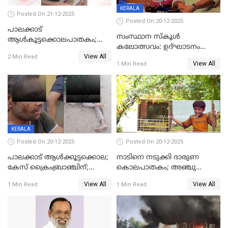
KERALA
Posted On 21-12-2025
Posted On 20-12-2025
പാലക്കാട്‌
സംസ്ഥാന സ്കൂൾ
ആൾകൂട്ടക്കൊലപാതകം;
കലോത്സവം: ഉദ്ഘാടനം
അന്വേഷണം
View All
മുഖ്യമന്ത്രി, സമാപനത്തിൽ
2 Min Read
ഊർജ്ജിതമാക്കിമാക്കി
View All
1 Min Read
മുഖ്യാതിഥിയായി
ക്രൈംബ്രാഞ്ച്
മോഹൻലാൽ
KERALA
Posted On 20-12-2025
Posted On 20-12-2025
പാലക്കാട് ആൾക്കൂട്ടക്കൊല;
നാടിനെ നടുക്കി ദാരുണ
കേസ് ക്രൈംബ്രാഞ്ചിന്;
കൊലപാതകം; അഞ്ചു
DYSPയുടെ നേതൃത്വത്തിൽ
വയസ്സുകാരനെ 'അമ്മ
View All
View All
1 Min Read
1 Min Read
അന്വേഷിക്കും
കഴുത്തുഞെരിച്ച് കൊന്നു