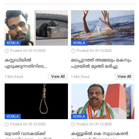
KERALA
KERALA
Posted On 31-12-2025
Posted On 31-12-2025
കസ്റ്റഡിയിൽ
മലപ്പുറത്ത് അമ്മയും മകനും
എടുക്കുന്നതിനിടെ
പുഴയിൽ മുങ്ങി മരിച്ചു
വിലങ്ങുമായി രക്ഷപ്പെട്ട
View All
View All
1 Min Read
1 Min Read
വധശ്രമക്കേസ് പ്രതി പിടിയിൽ
KERALA
KERALA
Posted On 31-12-2025
Posted On 31-12-2025
യുവതി വാടകയ്ക്ക്
കണ്ണൂരിൽ കെ സുധാകരൻ