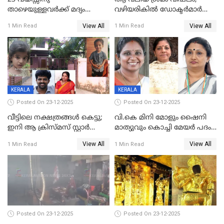
താഴെയുള്ളവർക്ക് മദ്യം
വഴിയരികില്‍ ‌ഡോക്ടര്‍മാര്‍
നൽകിയതിനെതിരെ കർശന
ശസ്ത്രക്രിയ നടത്തിയ ലിനു
View All
View All
1 Min Read
1 Min Read
നടപടി;സ്ഥാപനങ്ങൾക്കെതിരെ
മരണത്തിന് കീഴടങ്ങി
രണ്ട് കേസുകൾ
KERALA
KERALA
Posted On 23-12-2025
Posted On 23-12-2025
വീട്ടിലെ നക്ഷത്രങ്ങൾ കെട്ടു;
വി.കെ മിനി മോളും ഷൈനി
ഇനി ആ ക്രിസ്മസ് സ്റ്റാർ
മാത്യുവും കൊച്ചി മേയർ പദം
മാത്രം; പൈതങ്ങൾക്ക്
പങ്കിടും; ദീപ്തി മേരി വർഗീസ്
View All
View All
1 Min Read
1 Min Read
വേണ്ടിയുള്ള
മേയറാകില്ല
പിടിവലിക്കിടയിൽ
അപ്പൂപ്പനെതിരെ പോക്സോ
കേസ് ഒടുവിൽ 4 ജീവനുകൾ
പൊലിഞ്ഞു
Posted On 23-12-2025
Posted On 23-12-2025