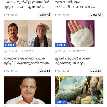
5 മാസം മുൻപ് ഇസ്രയേലിൽ
രണ്ട് കോടി രൂപ
ദുരൂഹസാഹചര്യത്തിൽ
നഷ്ടപരിഹാരം വേണം;
മരിച്ചനിലയിൽ കണ്ടെത്തിയ
ജിസിഡിഎക്ക് വക്കീൽ
View All
View All
1 Min Read
1 Min Read
മലയാളി യുവാവിന്റെ ഭാര്യയും
നോട്ടീസയച്ച് ഉമാ തോമസ്
മരിച്ചു
KERALA
KERALA
Posted On 30-12-2025
Posted On 30-12-2025
ഭാര്യയുടെ ദേഹത്ത് ലഹരി
ക്ലാസ് ടെസ്റ്റിൽ മാർക്ക്
ഒളിപ്പിച്ച് കുഞ്ഞുമായി യാത്ര;
കുറഞ്ഞു; 38 ഓളം
ഓട്ടോ വളഞ്ഞ് ദമ്പതികളെ
വിദ്യാർഥികളെ ട്യൂഷൻ
View All
View All
1 Min Read
1 Min Read
പിടികൂടി പൊലീസ്
സെന്ററിലെ അധ്യാപകന്‍
മർദിച്ചതായി പരാതി
KERALA