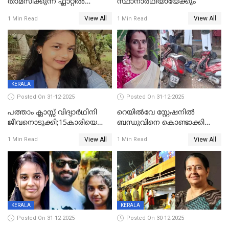
താമസിക്കുന്ന ഫ്ലാറ്റില്‍
സ്ഥാനാർഥിയായേക്കും
തൂങ്ങിമരിച്ച നിലയില്‍;
View All
View All
1 Min Read
1 Min Read
സംഭവം കൈതപ്പൊയിലില്‍
KERALA
Posted On 31-12-2025
Posted On 31-12-2025
പത്താം ക്ലാസ്സ് വിദ്യാര്‍ഥിനി
റെയിൽവേ സ്റ്റേഷനിൽ
ജീവനൊടുക്കി;15കാരിയെ
ബന്ധുവിനെ കൊണ്ടാക്കി
കണ്ടെത്തിയത്
മടങ്ങുന്നതിനിടെ ടോറസ്സ്
View All
View All
1 Min Read
1 Min Read
കിടപ്പുമുറിയില്‍ തൂങ്ങി മരിച്ച
ലോറി സ്കൂട്ടറിൽ ഇടിച്ചു :
നിലയിൽ
യുവതിക്ക് ദാരുണാന്ത്യം
KERALA
KERALA
Posted On 31-12-2025
Posted On 30-12-2025