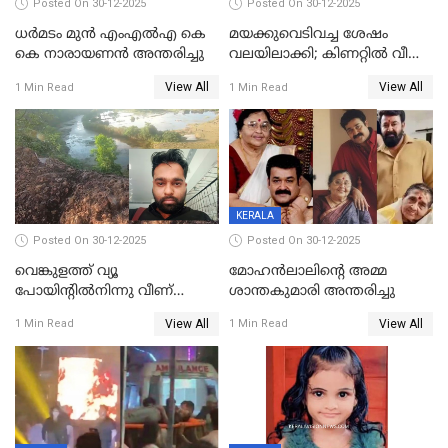
Posted On 30-12-2025
Posted On 30-12-2025
ധർമടം മുൻ എംഎല്‍എ കെ
മയക്കുവെടിവച്ച ശേഷം
കെ നാരായണന്‍ അന്തരിച്ചു
വലയിലാക്കി; കിണറ്റിൽ വീണ
കടുവയെ പുറത്തെത്തിച്ചു
View All
View All
1 Min Read
1 Min Read
KERALA
Posted On 30-12-2025
Posted On 30-12-2025
വെങ്കുളത്ത് വ്യൂ
മോഹന്‍ലാലിന്‍റെ അമ്മ
പോയിന്റിൽനിന്നു വീണ്
ശാന്തകുമാരി അന്തരിച്ചു
യുവാവ് മരിച്ചു
View All
View All
1 Min Read
1 Min Read