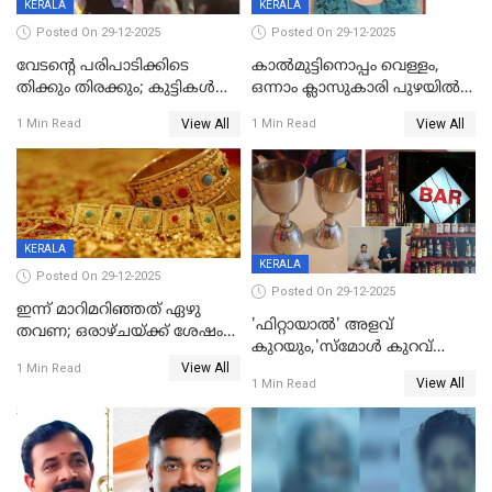
KERALA
KERALA
Posted On 29-12-2025
Posted On 29-12-2025
വേടന്റെ പരിപാടിക്കിടെ
കാൽമുട്ടിനൊപ്പം വെള്ളം,
തിക്കും തിരക്കും; കുട്ടികള്‍
ഒന്നാം ക്ലാസുകാരി പുഴയിൽ
ഉള്‍പ്പെടെ നിരവധി പേര്‍ക്ക്
മുങ്ങി മരിച്ചു; ദാരുണ സംഭവം
View All
View All
1 Min Read
1 Min Read
പരിക്ക്; പാളം മറികടന്ന
കുട്ടികൾക്കൊപ്പം
യുവാവ് ട്രെയിന്‍ തട്ടി മരിച്ചു
കളിക്കുന്നതിനിടെ
KERALA
KERALA
Posted On 29-12-2025
Posted On 29-12-2025
ഇന്ന് മാറിമറിഞ്ഞത് ഏഴു
'ഫിറ്റായാൽ' അളവ്
തവണ; ഒരാഴ്ചയ്ക്ക് ശേഷം
കുറയും,'സ്‌മോൾ കുറവ്
സ്വർണവിലയിൽ ഇടിവ്
View All
പിടികൂടി; ബാറിന് 25,000 രൂപ
1 Min Read
View All
1 Min Read
പിഴ