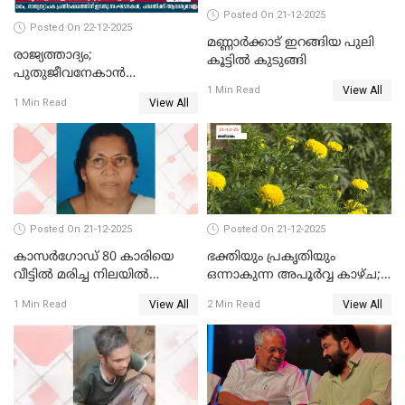
Posted On 21-12-2025
Posted On 22-12-2025
മണ്ണാർക്കാട് ഇറങ്ങിയ പുലി
രാജ്യത്താദ്യം;
കൂട്ടിൽ കുടുങ്ങി
പുതുജീവനേകാൻ
View All
ഷിബുവിന്റെ ഹൃദയം
1 Min Read
View All
1 Min Read
എറണാകുളം സർക്കാർ
ജനറൽ
ആശുപത്രിയിലെത്തിച്ചു
Posted On 21-12-2025
Posted On 21-12-2025
കാസർഗോഡ് 80 കാരിയെ
ഭക്തിയും പ്രകൃതിയും
വീട്ടിൽ മരിച്ച നിലയിൽ
ഒന്നാകുന്ന അപൂര്‍വ്വ കാഴ്ച;
കണ്ടെത്തി
ഭക്തർക്ക്
View All
View All
1 Min Read
2 Min Read
കാഴ്ചാനുഭവമൊരുക്കി
ശബരീ നന്ദനം