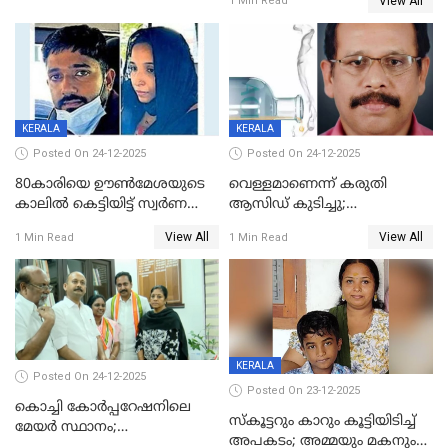
View All
1 Min Read
ഗർഭിണിയായ യുവതിക്ക് ക്രൂര
മർദനം
KERALA
KERALA
Posted On 24-12-2025
Posted On 24-12-2025
80കാരിയെ ഊൺമേശയുടെ
വെള്ളമാണെന്ന് കരുതി
കാലിൽ കെട്ടിയിട്ട് സ്വർണവും
ആസിഡ് കുടിച്ചു;
പണവും കവർന്നു;
ചികിത്സയിലിരുന്ന ആള്‍
View All
View All
1 Min Read
1 Min Read
കൊച്ചുമകനും സുഹൃത്തും
മരിച്ചു
അറസ്റ്റിൽ
KERALA
Posted On 24-12-2025
Posted On 23-12-2025
കൊച്ചി കോര്‍പ്പറേഷനിലെ
സ്കൂട്ടറും കാറും കൂട്ടിയിടിച്ച്
മേയര്‍ സ്ഥാനം;
അപകടം; അമ്മയും മകനും
കോണ്‍ഗ്രസില്‍ അതൃപതി