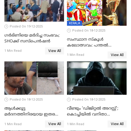
KERALA
Posted On 19-12-2025
Posted On 18-12-2025
ഗര്‍ഭിണിയെ മർദിച്ച സംഭവം;
സംസ്ഥാന സ്കൂൾ
SHOക്ക് സസ്പെൻഷൻ
കലോത്സവം: പന്തൽ
View All
കാൽനാട്ടൽ 20 ന്
1 Min Read
View All
1 Min Read
Posted On 18-12-2025
Posted On 18-12-2025
ആൾക്കൂട്ട
വീണ്ടും 'ഡിജിറ്റല്‍ അറസ്റ്റ്';
മർദനത്തിനിരയായ ഇതര
കൊച്ചിയില്‍ വനിതാ
സംസ്ഥാന തൊഴിലാളി മരിച്ചു;
ഡോക്ടര്‍ക്ക് നഷ്ടമായത് 6.38
View All
View All
1 Min Read
1 Min Read
നടുക്കുന്ന സംഭവം
കോടി രൂപ