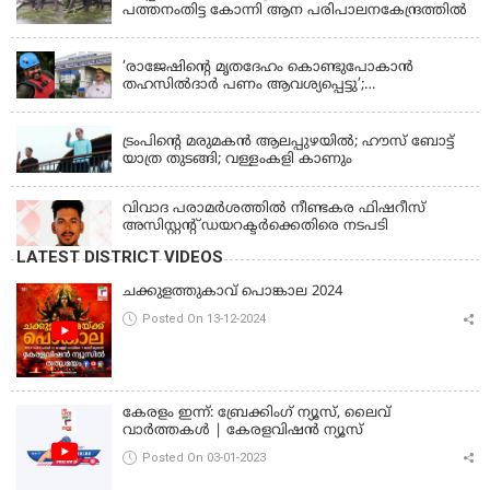
പത്തനംതിട്ട കോന്നി ആന പരിപാലനകേന്ദ്രത്തിൽ
KERALA
‘രാജേഷിന്‍റെ മൃതദേഹം കൊണ്ടുപോകാന്‍
തഹസില്‍ദാര്‍ പണം ആവശ്യപ്പെട്ടു’;
ഗുരുതരആരോപണം
LATEST NEWS
ട്രംപിന്റെ മരുമകന്‍ ആലപ്പുഴയില്‍; ഹൗസ് ബോട്ട്
യാത്ര തുടങ്ങി; വള്ളംകളി കാണും
വിവാദ പരാമര്‍ശത്തില്‍ നീണ്ടകര ഫിഷറീസ്
അസിസ്റ്റന്റ് ഡയറക്ടര്‍ക്കെതിരെ നടപടി
LATEST DISTRICT VIDEOS
ചക്കുളത്തുകാവ് പൊങ്കാല 2024
Posted On 13-12-2024
കേരളം ഇന്ന്: ബ്രേക്കിംഗ് ന്യൂസ്, ലൈവ്
വാർത്തകൾ | കേരളവിഷൻ ന്യൂസ്
Posted On 03-01-2023