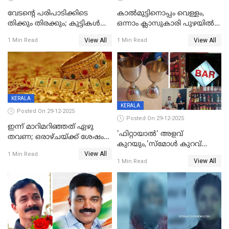
വേടന്റെ പരിപാടിക്കിടെ
കാൽമുട്ടിനൊപ്പം വെള്ളം,
തിക്കും തിരക്കും; കുട്ടികള്‍
ഒന്നാം ക്ലാസുകാരി പുഴയിൽ
ഉള്‍പ്പെടെ നിരവധി പേര്‍ക്ക്
മുങ്ങി മരിച്ചു; ദാരുണ സംഭവം
View All
View All
1 Min Read
1 Min Read
പരിക്ക്; പാളം മറികടന്ന
കുട്ടികൾക്കൊപ്പം
യുവാവ് ട്രെയിന്‍ തട്ടി മരിച്ചു
കളിക്കുന്നതിനിടെ
KERALA
KERALA
Posted On 29-12-2025
Posted On 29-12-2025
ഇന്ന് മാറിമറിഞ്ഞത് ഏഴു
'ഫിറ്റായാൽ' അളവ്
തവണ; ഒരാഴ്ചയ്ക്ക് ശേഷം
കുറയും,'സ്‌മോൾ കുറവ്
സ്വർണവിലയിൽ ഇടിവ്
View All
പിടികൂടി; ബാറിന് 25,000 രൂപ
1 Min Read
View All
1 Min Read
പിഴ