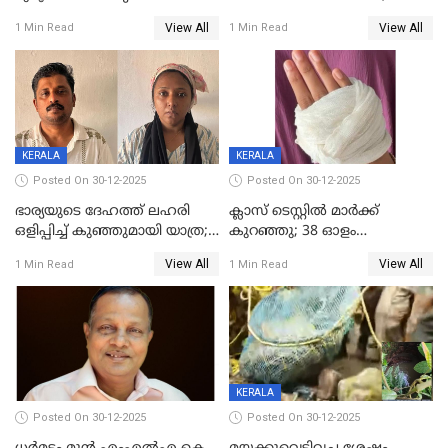
മരിച്ചനിലയിൽ കണ്ടെത്തിയ
ജിസിഡിഎക്ക് വക്കീൽ
View All
View All
1 Min Read
1 Min Read
മലയാളി യുവാവിന്റെ ഭാര്യയും
നോട്ടീസയച്ച് ഉമാ തോമസ്
മരിച്ചു
KERALA
KERALA
Posted On 30-12-2025
Posted On 30-12-2025
ഭാര്യയുടെ ദേഹത്ത് ലഹരി
ക്ലാസ് ടെസ്റ്റിൽ മാർക്ക്
ഒളിപ്പിച്ച് കുഞ്ഞുമായി യാത്ര;
കുറഞ്ഞു; 38 ഓളം
ഓട്ടോ വളഞ്ഞ് ദമ്പതികളെ
വിദ്യാർഥികളെ ട്യൂഷൻ
View All
View All
1 Min Read
1 Min Read
പിടികൂടി പൊലീസ്
സെന്ററിലെ അധ്യാപകന്‍
മർദിച്ചതായി പരാതി
KERALA
Posted On 30-12-2025
Posted On 30-12-2025