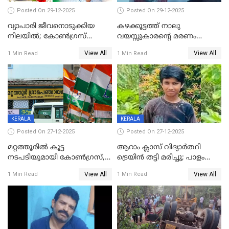
Posted On 29-12-2025
Posted On 29-12-2025
വ്യാപാരി ജീവനൊടുക്കിയ
കഴക്കൂട്ടത്ത് നാലു
നിലയില്‍; കോണ്‍ഗ്രസ്
വയസ്സുകാരന്റെ മരണം
കൗണ്‍സിലറുടെ
കൊലപാതകം: അമ്മയും
View All
View All
1 Min Read
1 Min Read
മാനസികപീഡനമെന്ന് കുറിപ്പ്
സുഹൃത്തും പൊലീസ്
കസ്റ്റഡിയിൽ
KERALA
KERALA
Posted On 27-12-2025
Posted On 27-12-2025
മറ്റത്തൂരിൽ കൂട്ട
ആറാം ക്ലാസ് വിദ്യാർത്ഥി
നടപടിയുമായി കോണ്‍ഗ്രസ്,
ട്രെയിൻ തട്ടി മരിച്ചു; പാളം
ബിജെപി പാളയത്തിലെത്തിയ
മുറിച്ചുകടക്കുന്നതിനിടെ
View All
View All
1 Min Read
1 Min Read
എട്ട് പേര്‍ ഉള്‍പ്പെടെ
അപകടം മലപ്പുറത്ത്
പത്തുപേരെ പുറത്താക്കി,
ചൊവ്വന്നൂരിലും നടപടി