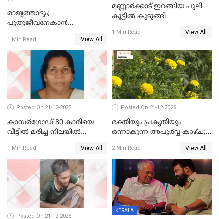
മണ്ണാർക്കാട് ഇറങ്ങിയ പുലി
രാജ്യത്താദ്യം;
കൂട്ടിൽ കുടുങ്ങി
പുതുജീവനേകാൻ
View All
ഷിബുവിന്റെ ഹൃദയം
1 Min Read
View All
1 Min Read
എറണാകുളം സർക്കാർ
ജനറൽ
ആശുപത്രിയിലെത്തിച്ചു
Posted On 21-12-2025
Posted On 21-12-2025
കാസർഗോഡ് 80 കാരിയെ
ഭക്തിയും പ്രകൃതിയും
വീട്ടിൽ മരിച്ച നിലയിൽ
ഒന്നാകുന്ന അപൂര്‍വ്വ കാഴ്ച;
കണ്ടെത്തി
ഭക്തർക്ക്
View All
View All
1 Min Read
2 Min Read
കാഴ്ചാനുഭവമൊരുക്കി
ശബരീ നന്ദനം
KERALA
Posted On 21-12-2025