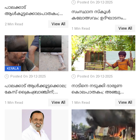
Posted On 20-12-2025
പാലക്കാട്‌
സംസ്ഥാന സ്കൂൾ
ആൾകൂട്ടക്കൊലപാതകം;
കലോത്സവം: ഉദ്ഘാടനം
അന്വേഷണം
View All
മുഖ്യമന്ത്രി, സമാപനത്തിൽ
2 Min Read
ഊർജ്ജിതമാക്കിമാക്കി
View All
1 Min Read
മുഖ്യാതിഥിയായി
ക്രൈംബ്രാഞ്ച്
മോഹൻലാൽ
KERALA
Posted On 20-12-2025
Posted On 20-12-2025
പാലക്കാട് ആൾക്കൂട്ടക്കൊല;
നാടിനെ നടുക്കി ദാരുണ
കേസ് ക്രൈംബ്രാഞ്ചിന്;
കൊലപാതകം; അഞ്ചു
DYSPയുടെ നേതൃത്വത്തിൽ
വയസ്സുകാരനെ 'അമ്മ
View All
View All
1 Min Read
1 Min Read
അന്വേഷിക്കും
കഴുത്തുഞെരിച്ച് കൊന്നു