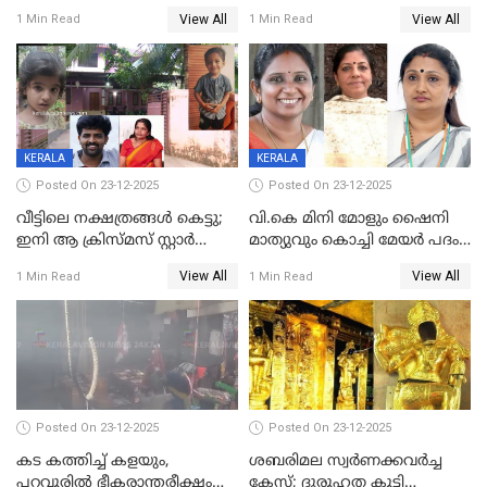
നൽകിയതിനെതിരെ കർശന
ശസ്ത്രക്രിയ നടത്തിയ ലിനു
View All
View All
1 Min Read
1 Min Read
നടപടി;സ്ഥാപനങ്ങൾക്കെതിരെ
മരണത്തിന് കീഴടങ്ങി
രണ്ട് കേസുകൾ
KERALA
KERALA
Posted On 23-12-2025
Posted On 23-12-2025
വീട്ടിലെ നക്ഷത്രങ്ങൾ കെട്ടു;
വി.കെ മിനി മോളും ഷൈനി
ഇനി ആ ക്രിസ്മസ് സ്റ്റാർ
മാത്യുവും കൊച്ചി മേയർ പദം
മാത്രം; പൈതങ്ങൾക്ക്
പങ്കിടും; ദീപ്തി മേരി വർഗീസ്
View All
View All
1 Min Read
1 Min Read
വേണ്ടിയുള്ള
മേയറാകില്ല
പിടിവലിക്കിടയിൽ
അപ്പൂപ്പനെതിരെ പോക്സോ
കേസ് ഒടുവിൽ 4 ജീവനുകൾ
പൊലിഞ്ഞു
Posted On 23-12-2025
Posted On 23-12-2025
കട കത്തിച്ച് കളയും,
ശബരിമല സ്വര്‍ണക്കവര്‍ച്ച
പറവൂരില്‍ ഭീകരാന്തരീക്ഷം
കേസ്; ദുരൂഹത കൂട്ടി