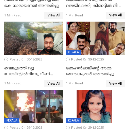
ധർമടം മുൻ എംഎല്‍എ കെ
മയക്കുവെടിവച്ച ശേഷം
കെ നാരായണന്‍ അന്തരിച്ചു
വലയിലാക്കി; കിണറ്റിൽ വീണ
കടുവയെ പുറത്തെത്തിച്ചു
View All
View All
1 Min Read
1 Min Read
KERALA
Posted On 30-12-2025
Posted On 30-12-2025
വെങ്കുളത്ത് വ്യൂ
മോഹന്‍ലാലിന്‍റെ അമ്മ
പോയിന്റിൽനിന്നു വീണ്
ശാന്തകുമാരി അന്തരിച്ചു
യുവാവ് മരിച്ചു
View All
View All
1 Min Read
1 Min Read
KERALA
KERALA
Posted On 29-12-2025
Posted On 29-12-2025