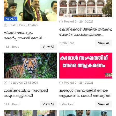
KERALA
Posted On 26-12-2025
Posted On 26-12-2025
കോഴിക്കോട് BJPയിൽ തർക്കം;
തിരുവനന്തപുരം
മേയർ സ്ഥാനാർത്ഥിയെ
കോര്‍പ്പറേഷന്‍ മേയര്‍
പരസ്യമായി പ്രഖ്യാപിച്ചില്ല
View All
തെരഞ്ഞെടുപ്പ്; സിപിഐഎം
2 Min Read
View All
1 Min Read
ഹൈക്കോടതിയിലേക്ക്;
സത്യപ്രതിജ്ഞ ചടങ്ങില്‍
ചട്ടലംഘനമെന്ന് പാർട്ടി
Posted On 26-12-2025
Posted On 25-12-2025
വണ്ടിക്കടവിലെ നരഭോജി
കരോള്‍ സംഘത്തിന് നേരെ
കടുവ കൂട്ടിലായി
ആക്രമണം; ഒരാള്‍ അറസ്റ്റില്‍
View All
View All
1 Min Read
1 Min Read