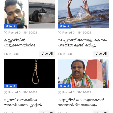
KERALA
KERALA
Posted On 31-12-2025
Posted On 31-12-2025
കസ്റ്റഡിയിൽ
മലപ്പുറത്ത് അമ്മയും മകനും
എടുക്കുന്നതിനിടെ
പുഴയിൽ മുങ്ങി മരിച്ചു
വിലങ്ങുമായി രക്ഷപ്പെട്ട
View All
View All
1 Min Read
1 Min Read
വധശ്രമക്കേസ് പ്രതി പിടിയിൽ
KERALA
KERALA
Posted On 31-12-2025
Posted On 31-12-2025
യുവതി വാടകയ്ക്ക്
കണ്ണൂരിൽ കെ സുധാകരൻ
താമസിക്കുന്ന ഫ്ലാറ്റില്‍
സ്ഥാനാർഥിയായേക്കും
തൂങ്ങിമരിച്ച നിലയില്‍;