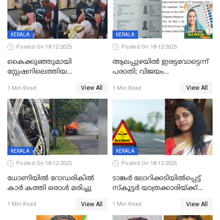
KERALA
KERALA
Posted On 18-12-2025
Posted On 18-12-2025
കൈക്കുഞ്ഞുമായി
ആലപ്പുഴയിൽ ഇരട്ടവോട്ടെന്ന്
സ്റ്റേഷനിലെത്തിയ
പരാതി; വിജയം
യുവതിയ്ക്ക് മർദ്ദനം; സിഐ
റദ്ദാക്കണമെന്ന് വലിയമരം
View All
View All
1 Min Read
1 Min Read
കരണത്തടിച്ചു; CC ടിവി
വാർഡിലെ എൽഡിഎഫ്
ദൃശ്യങ്ങൾ പുറത്ത്
സ്ഥാനാർത്ഥി
KERALA
KERALA
Posted On 18-12-2025
Posted On 18-12-2025
ധോണിയിൽ റോഡരികിൽ
ടാങ്കർ ലോറിക്കടിയിൽപ്പെട്ട്
കാർ കത്തി ഒരാൾ മരിച്ചു
സ്കൂട്ടർ യാത്രക്കാരിയ്ക്ക്
ദാരുണാന്ത്യം; അപകടം
View All
View All
1 Min Read
1 Min Read
കണ്ടോത്ത് ദേശീയ പാതയിൽ