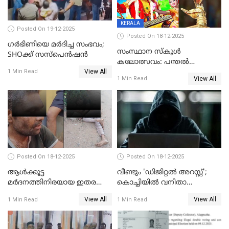
KERALA
Posted On 19-12-2025
Posted On 18-12-2025
ഗര്‍ഭിണിയെ മർദിച്ച സംഭവം;
സംസ്ഥാന സ്കൂൾ
SHOക്ക് സസ്പെൻഷൻ
കലോത്സവം: പന്തൽ
View All
കാൽനാട്ടൽ 20 ന്
1 Min Read
View All
1 Min Read
Posted On 18-12-2025
Posted On 18-12-2025
ആൾക്കൂട്ട
വീണ്ടും 'ഡിജിറ്റല്‍ അറസ്റ്റ്';
മർദനത്തിനിരയായ ഇതര
കൊച്ചിയില്‍ വനിതാ
സംസ്ഥാന തൊഴിലാളി മരിച്ചു;
ഡോക്ടര്‍ക്ക് നഷ്ടമായത് 6.38
View All
View All
1 Min Read
1 Min Read
നടുക്കുന്ന സംഭവം
കോടി രൂപ
വാളയാറിൽ