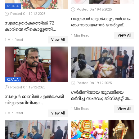
KERALA
Posted On 19-12-2025
Posted On 19-12-2025
വാളയാർ ആൾക്കൂട്ട മർദനം:
സ്വത്തുതര്‍ക്കത്തില്‍ 72
രാംനാരായണൻ നേരിട്ടത്
കാരിയെ തീകൊളുത്തി
കൊടും ക്രൂരത; ശരീരത്തിൽ
View All
കൊന്നു;
1 Min Read
നാൽപ്പതിലേറെ
View All
1 Min Read
ക്രൂരകൊലപാതകത്തില്‍
മുറിവുകളെന്ന് പോസ്റ്റ്‌മോർട്ടം
സഹോദരിപുത്രന് ജീവപര്യന്തം
റിപ്പോർട്ട്
KERALA
Posted On 19-12-2025
Posted On 19-12-2025
ഗര്‍ഭിണിയായ യുവതിയെ
സ്കൂൾ ബസിൽ എൽകെജി
മര്‍ദിച്ച സംഭവം; ജിസ്‌ട്രേറ്റ് തല
വിദ്യാര്‍ത്ഥിനിയെ
അന്വേഷണം വേണമെന്ന്
View All
ലൈംഗികമായി ഉപദ്രവിച്ചു;
1 Min Read
യുവതി
View All
1 Min Read
ക്ലീനര്‍ പിടിയിൽ