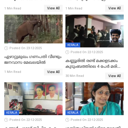
സൃഷ്ടിച്ച് കുട്ടി ലഹരിസംഘം
വിദേശവ്യവസായിയുടെ മൊഴി
View All
View All
1 Min Read
1 Min Read
KERALA
Posted On 23-12-2025
Posted On 22-12-2025
ഏഴാറ്റുമുഖം ഗണപതി വീണ്ടും
കണ്ണൂരിൽ രണ്ട് മക്കളടക്കം
ജനവാസ മേഖലയിൽ
കുടുംബത്തിലെ 4 പേർ മരിച്ച
View All
നിലയിൽ
1 Min Read
View All
30 Min Read
KERALA
KERALA
Posted On 22-12-2025
Posted On 22-12-2025