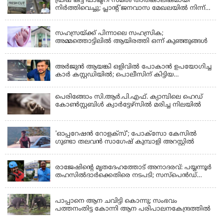
ഫ്രഷ് കട്ട് ഫാക്ടറി സമരം താത്കാലികമായി
നിർത്തിവെച്ചു; പ്ലാൻ്റ് ജനവാസ മേഖലയിൽ നിന്ന്
മാറ്റാൻ കമ്പനി സന്നദ്ധത അറിയിച്ചതായി പി.കെ
KERALA
ഫിറോസ് എംഎൽഎ
സഹസ്രയ്ക്ക് പിന്നാലെ സഹസ്രിക;
അമ്മത്തൊട്ടിലില്‍ ആയിരത്തി ഒന്ന് കുഞ്ഞുങ്ങള്‍
KERALA
അർജുൻ ആയങ്കി ഒളിവിൽ പോകാൻ ഉപയോഗിച്ച
കാർ കസ്റ്റഡിയിൽ; പൊലീസിന് കിട്ടിയ
വാഹനത്തിന്റെ ഉടമ അർജുന്റെ ഭാര്യ
പെരിങ്ങോം സി.ആർ.പി.എഫ്. ക്യാമ്പിലെ ഹെഡ്
കോൺസ്റ്റബിൾ ക്വാർട്ടേഴ്സിൽ മരിച്ച നിലയിൽ
LATEST NEWS
'ഓപ്പറേഷൻ റോളക്സ്'; പോക്സോ കേസിൽ
ഗുണ്ടാ തലവൻ സാഗേഷ് കുമ്പാളി അറസ്റ്റിൽ
KERALA
രാജേഷിന്റെ മൃതദേഹത്തോട് അനാദരവ്: പയ്യന്നൂർ
തഹസിൽദാർക്കെതിരെ നടപടി; സസ്പെൻഡ്
ചെയ്യാൻ നിർദേശം നൽകി മന്ത്രി
KERALA
പാപ്പാനെ ആന ചവിട്ടി കൊന്നു; സംഭവം
പത്തനംതിട്ട കോന്നി ആന പരിപാലനകേന്ദ്രത്തിൽ
KERALA