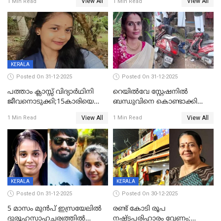
View All
View All
1 Min Read
1 Min Read
സംഭവം കൈതപ്പൊയിലില്‍
KERALA
Posted On 31-12-2025
Posted On 31-12-2025
പത്താം ക്ലാസ്സ് വിദ്യാര്‍ഥിനി
റെയിൽവേ സ്റ്റേഷനിൽ
ജീവനൊടുക്കി;15കാരിയെ
ബന്ധുവിനെ കൊണ്ടാക്കി
കണ്ടെത്തിയത്
മടങ്ങുന്നതിനിടെ ടോറസ്സ്
View All
View All
1 Min Read
1 Min Read
കിടപ്പുമുറിയില്‍ തൂങ്ങി മരിച്ച
ലോറി സ്കൂട്ടറിൽ ഇടിച്ചു :
നിലയിൽ
യുവതിക്ക് ദാരുണാന്ത്യം
KERALA
KERALA
Posted On 31-12-2025
Posted On 30-12-2025
5 മാസം മുൻപ് ഇസ്രയേലിൽ
രണ്ട് കോടി രൂപ
ദുരൂഹസാഹചര്യത്തിൽ
നഷ്ടപരിഹാരം വേണം;