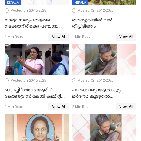
KERALA
KERALA
Posted On 20-12-2025
Posted On 20-12-2025
നാളെ സത്യപ്രതിജ്ഞ
തലശ്ശേരിയിൽ വൻ
നടക്കാനിരിക്കെ പഞ്ചായത്ത്
തീപ്പിടിത്തം
മെമ്പർ മരിച്ചു
View All
View All
1 Min Read
1 Min Read
Posted On 20-12-2025
Posted On 20-12-2025
കൊച്ചി 'മേയർ ആര്' ?;
പാലക്കാട്ടെ ആള്‍ക്കൂട്ട
കോണ്‍ഗ്രസ് കോര്‍ കമ്മിറ്റി
മര്‍ദനം; കൂടുതല്‍
യോഗം ചൊവ്വാഴ്ച
അറസ്റ്റുണ്ടാവും, മര്‍ദിച്ചത് 15
View All
View All
1 Min Read
2 Min Read
അംഗ സംഘമെന്ന് വിവരം