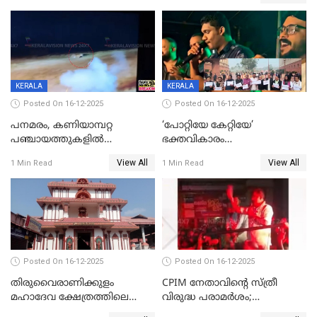
രക്ഷപ്പെട്ടത് തലനാരിടയ്ക്ക്
KERALA
KERALA
Posted On 16-12-2025
Posted On 16-12-2025
പനമരം, കണിയാമ്പറ്റ
‘പോറ്റിയേ കേറ്റിയേ’
പഞ്ചായത്തുകളിൽ
ഭക്തവികാരം
ബുധനാഴ്ച വിദ്യാഭ്യാസ
വ്രണപ്പെടുത്തിയെന്നു
View All
View All
1 Min Read
1 Min Read
സ്ഥാപനങ്ങൾക്ക് അവധി
ഡിജിപിക്ക് പരാതി; ശക്തമായ
നടപടി വേണമെന്നു
സിപിഐഎമ്മും
Posted On 16-12-2025
Posted On 16-12-2025
തിരുവൈരാണിക്കുളം
CPIM നേതാവിൻ്റെ സ്ത്രീ
മഹാദേവ ക്ഷേത്രത്തിലെ
വിരുദ്ധ പരാമർശം;
നടതുറപ്പ് മഹോത്സവത്തിന്
കേസെടുത്ത് പൊലീസ്