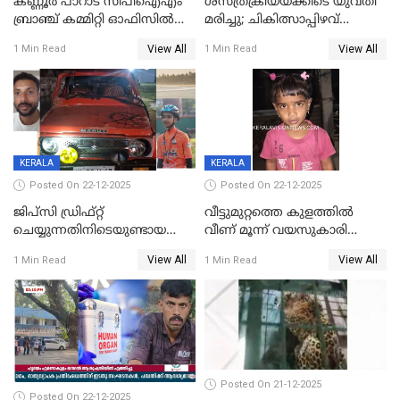
കണ്ണൂർ പാറാട് സിപിഐഎം
ശസ്ത്രക്രിയയ്‌ക്കിടെ യുവതി
ബ്രാഞ്ച് കമ്മിറ്റി ഓഫിസിൽ
മരിച്ചു; ചികിത്സാപ്പിഴവ്
തീയിട്ടു; നേതാക്കളുടെ
ആരോപിച്ച് ബന്ധുക്കൾ;
View All
View All
1 Min Read
1 Min Read
ചിത്രങ്ങളടക്കം കത്തിയ
സംഭവം മാവേലിക്കരയിൽ
നിലയിൽ
KERALA
KERALA
Posted On 22-12-2025
Posted On 22-12-2025
ജിപ്സി ഡ്രിഫ്റ്റ്
വീട്ടുമുറ്റത്തെ കുളത്തിൽ
ചെയ്യുന്നതിനിടെയുണ്ടായ
വീണ് മൂന്ന് വയസുകാരി
അപകടം; 14 വയസുകാരന്
മരിച്ചു
View All
View All
1 Min Read
1 Min Read
ദാരുണാന്ത്യം; ജീപ്സി
ഓടിച്ചയാൾ അറസ്റ്റിൽ.
Posted On 21-12-2025
Posted On 22-12-2025