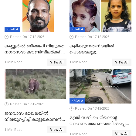
KERALA
KERALA
Posted On 17-12-2025
Posted On 17-12-2025
കണ്ണൂരിൽ ബിജെപി നിയുക്ത
കളിക്കുന്നതിനിടയിൽ
നഗരസഭാ കൗൺസിലർക്ക് 36
പൊള്ളലേറ്റു;
വർഷം തടവുശിക്ഷ
ചികിത്സയിലായിരുന്ന രണ്ടാം
View All
View All
1 Min Read
1 Min Read
ക്ലാസ് വിദ്യാർത്ഥിനി മരിച്ചു
KERALA
Posted On 17-12-2025
Posted On 17-12-2025
ജനവാസ മേഖലയില്‍
മന്ത്രി സജി ചെറിയാന്റെ
നിലയുറപ്പിച്ച് കാട്ടുകൊമ്പന്‍
വാഹനം അപകടത്തിൽപ്പെട്ടു;
പടയപ്പ
View All
മന്ത്രിയും സംഘവും
1 Min Read
View All
1 Min Read