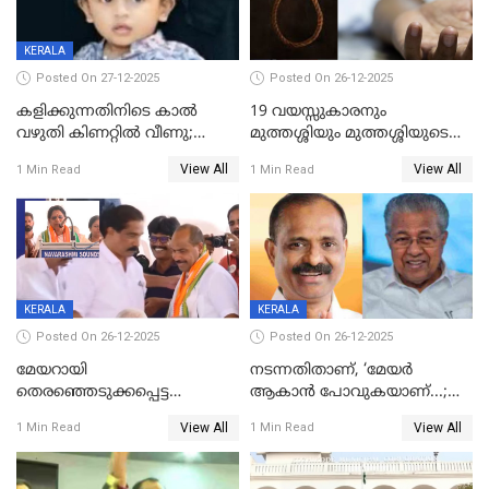
KERALA
Posted On 27-12-2025
Posted On 26-12-2025
കളിക്കുന്നതിനിടെ കാൽ
19 വയസ്സുകാരനും
വഴുതി കിണറ്റിൽ വീണു;
മുത്തശ്ശിയും മുത്തശ്ശിയുടെ
ഒന്നര വയസ്സുകാരന്
സഹോദരിയും വീട്ടിൽ തൂങ്ങി
View All
View All
1 Min Read
1 Min Read
ദാരുണാന്ത്യം
മരിച്ചനിലയിൽ
KERALA
KERALA
Posted On 26-12-2025
Posted On 26-12-2025
മേയറായി
നടന്നതിതാണ്, ‘മേയർ
തെരഞ്ഞെടുക്കപ്പെട്ട
ആകാൻ പോവുകയാണ്...;
ശേഷമുള്ള പി ഇന്ദിരയുടെ
ആവട്ടെ, അഭിനന്ദനങ്ങൾ’;
View All
View All
1 Min Read
1 Min Read
ആദ്യ വോട്ട് അസാധു; കണ്ണൂർ
മുഖ്യമന്ത്രിയുടെ ഓഫീസ്
ഡെപ്യൂട്ടി മേയർ സ്ഥാനത്ത്
തന്നെ വിശദീകരിയ്ക്കുന്നു;
താഹിറിന് വിജയം
സത്യമിതാണ്