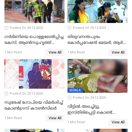
Posted On 25-12-2025
Posted On 25-12-2025
ഗര്‍ഭിണിയെ പൊള്ളലേല്‍പ്പിച്ച
തിരുവനന്തപുരം
കേസ്; ആണ്‍സുഹൃത്ത്
കോര്‍പ്പറേഷന്‍ മേയർ; ആര്‍
പിടിയില്‍
ശ്രീലേഖയ്ക്ക് മുൻതൂക്കം
View All
View All
1 Min Read
1 Min Read
KERALA
Posted On 25-12-2025
Posted On 24-12-2025
സുരേഷ് ഗോപിയെ വിമര്‍ശിച്ച്
വീട്ടിൽ അടച്ചിട്ടു,
കോണ്‍ഗ്രസ് കൗണ്‍സിലര്‍
ഇസ്തിരിപ്പെട്ടി കൊണ്ട്
View All
പൊള്ളിച്ചു; 8 മാസം
1 Min Read
View All
1 Min Read
ഗർഭിണിയായ യുവതിക്ക് ക്രൂര
മർദനം