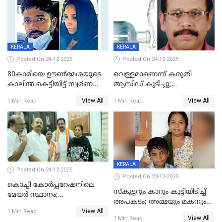
KERALA
KERALA
Posted On 24-12-2025
Posted On 24-12-2025
80കാരിയെ ഊൺമേശയുടെ
വെള്ളമാണെന്ന് കരുതി
കാലിൽ കെട്ടിയിട്ട് സ്വർണവും
ആസിഡ് കുടിച്ചു;
പണവും കവർന്നു;
ചികിത്സയിലിരുന്ന ആള്‍
View All
View All
1 Min Read
1 Min Read
കൊച്ചുമകനും സുഹൃത്തും
മരിച്ചു
അറസ്റ്റിൽ
KERALA
Posted On 24-12-2025
Posted On 23-12-2025
കൊച്ചി കോര്‍പ്പറേഷനിലെ
സ്കൂട്ടറും കാറും കൂട്ടിയിടിച്ച്
മേയര്‍ സ്ഥാനം;
അപകടം; അമ്മയും മകനും
കോണ്‍ഗ്രസില്‍ അതൃപതി
View All
മരിച്ചു, മറ്റൊരു മകൻ
1 Min Read
രൂക്ഷം
View All
1 Min Read
ഗുരുതരാവസ്ഥയിൽ