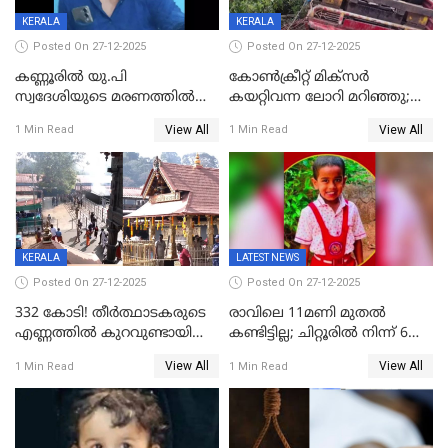
KERALA
KERALA
Posted On 27-12-2025
Posted On 27-12-2025
കണ്ണൂരിൽ യു.പി
കോണ്‍ക്രീറ്റ് മിക്‌സര്‍
സ്വദേശിയുടെ മരണത്തിൽ
കയറ്റിവന്ന ലോറി മറിഞ്ഞു;
അഞ്ചംഗ സംഘത്തിനെതിരെ
രണ്ടുപേര്‍ക്ക് ദാരുണാന്ത്യം;
View All
View All
1 Min Read
1 Min Read
കേസ്; തർക്കമുണ്ടായത്
അപകടം കണ്ണൂരിൽ
ഫേഷ്യലിന് 300 രൂപ
ആവശ്യപ്പെട്ടതിനെച്ചൊല്ലി
KERALA
LATEST NEWS
Posted On 27-12-2025
Posted On 27-12-2025
332 കോടി! തീർത്ഥാടകരുടെ
രാവിലെ 11മണി മുതൽ
എണ്ണത്തിൽ കുറവുണ്ടായിട്ടും
കണ്ടിട്ടില്ല; ചിറ്റൂരിൽ നിന്ന് 6
ശബരിമലയിൽ വരുമാനം
വയസ്സുകാരനെ കാണാതായി
View All
View All
1 Min Read
1 Min Read
കുതിച്ചുയരുന്നു