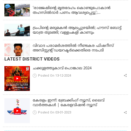
‘രാജേഷിന്‍റെ മൃതദേഹം കൊണ്ടുപോകാന്‍
തഹസില്‍ദാര്‍ പണം ആവശ്യപ്പെട്ടു’;
ഗുരുതരആരോപണം
LATEST NEWS
ട്രംപിന്റെ മരുമകന്‍ ആലപ്പുഴയില്‍; ഹൗസ് ബോട്ട്
യാത്ര തുടങ്ങി; വള്ളംകളി കാണും
വിവാദ പരാമര്‍ശത്തില്‍ നീണ്ടകര ഫിഷറീസ്
അസിസ്റ്റന്റ് ഡയറക്ടര്‍ക്കെതിരെ നടപടി
LATEST DISTRICT VIDEOS
ചക്കുളത്തുകാവ് പൊങ്കാല 2024
Posted On 13-12-2024
കേരളം ഇന്ന്: ബ്രേക്കിംഗ് ന്യൂസ്, ലൈവ്
വാർത്തകൾ | കേരളവിഷൻ ന്യൂസ്
Posted On 03-01-2023