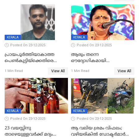
KERALA
KERALA
Posted On 23-12-2025
Posted On 23-12-2025
പ്രായപൂർത്തിയാകാത്ത
ആരും തന്നെ
പെൺകുട്ടിയ്ക്കെതിരെ
ഔദ്യോഗികമായി
ലൈംഗികാതിക്രമം; 36കാരന്
അറിയിച്ചിട്ടില്ല, മേയറെ
View All
View All
1 Min Read
1 Min Read
59 വർഷം തടവും 90,൦൦൦ രൂപ
കണ്ടെത്താൻ ഇന്ന് കോർ
പിഴയും ശിക്ഷ
കമ്മിറ്റി കൂടിയില്ല';
അതൃപ്തിയുമായി ദീപ്തി മേരി
വർഗീസ്
KERALA
KERALA
Posted On 23-12-2025
Posted On 23-12-2025
23 വയസ്സിനു
ആ വലിയ ശ്രമം വിഫലം;
താഴെയുള്ളവർക്ക് മദ്യം
വഴിയരികില്‍ ‌ഡോക്ടര്‍മാര്‍