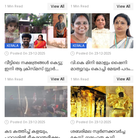
നൽകിയതിനെതിരെ കർശന
ശസ്ത്രക്രിയ നടത്തിയ ലിനു
View All
View All
1 Min Read
1 Min Read
നടപടി;സ്ഥാപനങ്ങൾക്കെതിരെ
മരണത്തിന് കീഴടങ്ങി
രണ്ട് കേസുകൾ
KERALA
KERALA
Posted On 23-12-2025
Posted On 23-12-2025
വീട്ടിലെ നക്ഷത്രങ്ങൾ കെട്ടു;
വി.കെ മിനി മോളും ഷൈനി
ഇനി ആ ക്രിസ്മസ് സ്റ്റാർ
മാത്യുവും കൊച്ചി മേയർ പദം
മാത്രം; പൈതങ്ങൾക്ക്
പങ്കിടും; ദീപ്തി മേരി വർഗീസ്
View All
View All
1 Min Read
1 Min Read
വേണ്ടിയുള്ള
മേയറാകില്ല
പിടിവലിക്കിടയിൽ
അപ്പൂപ്പനെതിരെ പോക്സോ
കേസ് ഒടുവിൽ 4 ജീവനുകൾ
പൊലിഞ്ഞു
Posted On 23-12-2025
Posted On 23-12-2025
കട കത്തിച്ച് കളയും,
ശബരിമല സ്വര്‍ണക്കവര്‍ച്ച
പറവൂരില്‍ ഭീകരാന്തരീക്ഷം
കേസ്; ദുരൂഹത കൂട്ടി