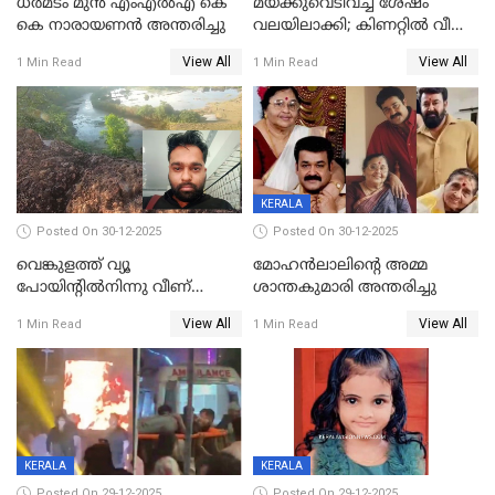
ധർമടം മുൻ എംഎല്‍എ കെ
മയക്കുവെടിവച്ച ശേഷം
കെ നാരായണന്‍ അന്തരിച്ചു
വലയിലാക്കി; കിണറ്റിൽ വീണ
കടുവയെ പുറത്തെത്തിച്ചു
View All
View All
1 Min Read
1 Min Read
KERALA
Posted On 30-12-2025
Posted On 30-12-2025
വെങ്കുളത്ത് വ്യൂ
മോഹന്‍ലാലിന്‍റെ അമ്മ
പോയിന്റിൽനിന്നു വീണ്
ശാന്തകുമാരി അന്തരിച്ചു
യുവാവ് മരിച്ചു
View All
View All
1 Min Read
1 Min Read
KERALA
KERALA
Posted On 29-12-2025
Posted On 29-12-2025