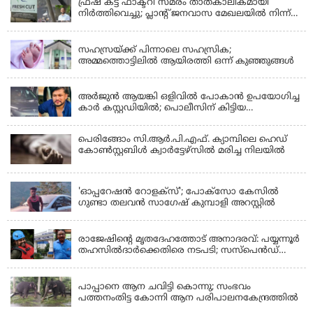
ഫ്രഷ് കട്ട് ഫാക്ടറി സമരം താത്കാലികമായി
നിർത്തിവെച്ചു; പ്ലാൻ്റ് ജനവാസ മേഖലയിൽ നിന്ന്
മാറ്റാൻ കമ്പനി സന്നദ്ധത അറിയിച്ചതായി പി.കെ
KERALA
ഫിറോസ് എംഎൽഎ
സഹസ്രയ്ക്ക് പിന്നാലെ സഹസ്രിക;
അമ്മത്തൊട്ടിലില്‍ ആയിരത്തി ഒന്ന് കുഞ്ഞുങ്ങള്‍
KERALA
അർജുൻ ആയങ്കി ഒളിവിൽ പോകാൻ ഉപയോഗിച്ച
കാർ കസ്റ്റഡിയിൽ; പൊലീസിന് കിട്ടിയ
വാഹനത്തിന്റെ ഉടമ അർജുന്റെ ഭാര്യ
പെരിങ്ങോം സി.ആർ.പി.എഫ്. ക്യാമ്പിലെ ഹെഡ്
കോൺസ്റ്റബിൾ ക്വാർട്ടേഴ്സിൽ മരിച്ച നിലയിൽ
LATEST NEWS
'ഓപ്പറേഷൻ റോളക്സ്'; പോക്സോ കേസിൽ
ഗുണ്ടാ തലവൻ സാഗേഷ് കുമ്പാളി അറസ്റ്റിൽ
KERALA
രാജേഷിന്റെ മൃതദേഹത്തോട് അനാദരവ്: പയ്യന്നൂർ
തഹസിൽദാർക്കെതിരെ നടപടി; സസ്പെൻഡ്
ചെയ്യാൻ നിർദേശം നൽകി മന്ത്രി
KERALA
പാപ്പാനെ ആന ചവിട്ടി കൊന്നു; സംഭവം
പത്തനംതിട്ട കോന്നി ആന പരിപാലനകേന്ദ്രത്തിൽ
KERALA