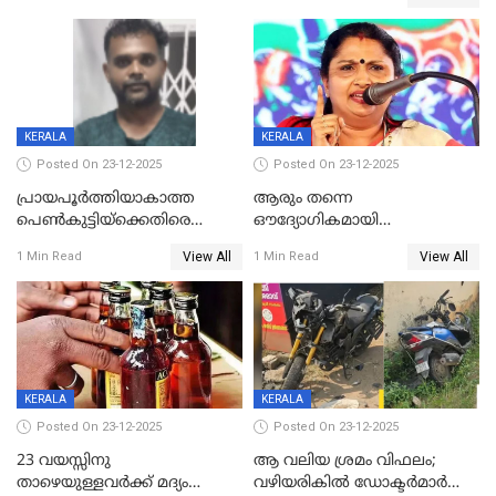
ഗുരുതരാവസ്ഥയിൽ
KERALA
KERALA
Posted On 23-12-2025
Posted On 23-12-2025
പ്രായപൂർത്തിയാകാത്ത
ആരും തന്നെ
പെൺകുട്ടിയ്ക്കെതിരെ
ഔദ്യോഗികമായി
ലൈംഗികാതിക്രമം; 36കാരന്
അറിയിച്ചിട്ടില്ല, മേയറെ
View All
View All
1 Min Read
1 Min Read
59 വർഷം തടവും 90,൦൦൦ രൂപ
കണ്ടെത്താൻ ഇന്ന് കോർ
പിഴയും ശിക്ഷ
കമ്മിറ്റി കൂടിയില്ല';
അതൃപ്തിയുമായി ദീപ്തി മേരി
വർഗീസ്
KERALA
KERALA
Posted On 23-12-2025
Posted On 23-12-2025
23 വയസ്സിനു
ആ വലിയ ശ്രമം വിഫലം;
താഴെയുള്ളവർക്ക് മദ്യം
വഴിയരികില്‍ ‌ഡോക്ടര്‍മാര്‍