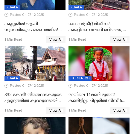
KERALA
KERALA
Posted On 27-12-2025
Posted On 27-12-2025
കണ്ണൂരിൽ യു.പി
കോണ്‍ക്രീറ്റ് മിക്‌സര്‍
സ്വദേശിയുടെ മരണത്തിൽ
കയറ്റിവന്ന ലോറി മറിഞ്ഞു;
അഞ്ചംഗ സംഘത്തിനെതിരെ
രണ്ടുപേര്‍ക്ക് ദാരുണാന്ത്യം;
View All
View All
1 Min Read
1 Min Read
കേസ്; തർക്കമുണ്ടായത്
അപകടം കണ്ണൂരിൽ
ഫേഷ്യലിന് 300 രൂപ
ആവശ്യപ്പെട്ടതിനെച്ചൊല്ലി
KERALA
LATEST NEWS
Posted On 27-12-2025
Posted On 27-12-2025
332 കോടി! തീർത്ഥാടകരുടെ
രാവിലെ 11മണി മുതൽ
എണ്ണത്തിൽ കുറവുണ്ടായിട്ടും
കണ്ടിട്ടില്ല; ചിറ്റൂരിൽ നിന്ന് 6
ശബരിമലയിൽ വരുമാനം
വയസ്സുകാരനെ കാണാതായി
View All
View All
1 Min Read
1 Min Read
കുതിച്ചുയരുന്നു