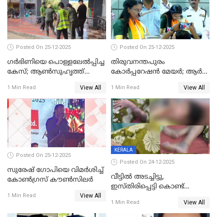
Posted On 25-12-2025
Posted On 25-12-2025
ഗര്‍ഭിണിയെ പൊള്ളലേല്‍പ്പിച്ച
തിരുവനന്തപുരം
കേസ്; ആണ്‍സുഹൃത്ത്
കോര്‍പ്പറേഷന്‍ മേയർ; ആര്‍
പിടിയില്‍
ശ്രീലേഖയ്ക്ക് മുൻതൂക്കം
View All
View All
1 Min Read
1 Min Read
KERALA
Posted On 25-12-2025
Posted On 24-12-2025
സുരേഷ് ഗോപിയെ വിമര്‍ശിച്ച്
വീട്ടിൽ അടച്ചിട്ടു,
കോണ്‍ഗ്രസ് കൗണ്‍സിലര്‍
ഇസ്തിരിപ്പെട്ടി കൊണ്ട്
View All
പൊള്ളിച്ചു; 8 മാസം
1 Min Read
View All
1 Min Read
ഗർഭിണിയായ യുവതിക്ക് ക്രൂര
മർദനം