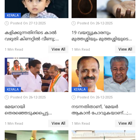
KERALA
Posted On 27-12-2025
Posted On 26-12-2025
കളിക്കുന്നതിനിടെ കാൽ
19 വയസ്സുകാരനും
വഴുതി കിണറ്റിൽ വീണു;
മുത്തശ്ശിയും മുത്തശ്ശിയുടെ
ഒന്നര വയസ്സുകാരന്
സഹോദരിയും വീട്ടിൽ തൂങ്ങി
View All
View All
1 Min Read
1 Min Read
ദാരുണാന്ത്യം
മരിച്ചനിലയിൽ
KERALA
KERALA
Posted On 26-12-2025
Posted On 26-12-2025
മേയറായി
നടന്നതിതാണ്, ‘മേയർ
തെരഞ്ഞെടുക്കപ്പെട്ട
ആകാൻ പോവുകയാണ്...;
ശേഷമുള്ള പി ഇന്ദിരയുടെ
ആവട്ടെ, അഭിനന്ദനങ്ങൾ’;
View All
View All
1 Min Read
1 Min Read
ആദ്യ വോട്ട് അസാധു; കണ്ണൂർ
മുഖ്യമന്ത്രിയുടെ ഓഫീസ്
ഡെപ്യൂട്ടി മേയർ സ്ഥാനത്ത്
തന്നെ വിശദീകരിയ്ക്കുന്നു;
താഹിറിന് വിജയം
സത്യമിതാണ്