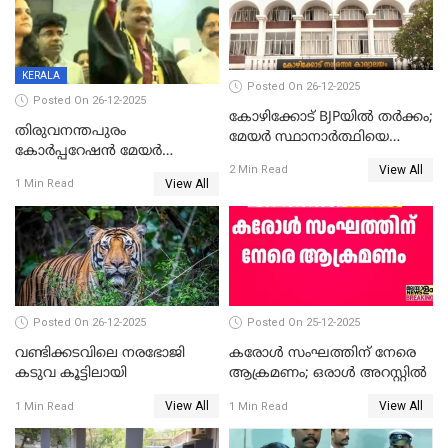
KERALA
Posted On 26-12-2025
Posted On 26-12-2025
കോഴിക്കോട് BJPയിൽ തർക്കം;
തിരുവനന്തപുരം
മേയർ സ്ഥാനാർത്ഥിയെ
കോര്‍പ്പറേഷന്‍ മേയര്‍
പരസ്യമായി പ്രഖ്യാപിച്ചില്ല
View All
തെരഞ്ഞെടുപ്പ്; സിപിഐഎം
2 Min Read
View All
1 Min Read
ഹൈക്കോടതിയിലേക്ക്;
സത്യപ്രതിജ്ഞ ചടങ്ങില്‍
ചട്ടലംഘനമെന്ന് പാർട്ടി
Posted On 26-12-2025
Posted On 25-12-2025
വണ്ടിക്കടവിലെ നരഭോജി
കരോള്‍ സംഘത്തിന് നേരെ
കടുവ കൂട്ടിലായി
ആക്രമണം; ഒരാള്‍ അറസ്റ്റില്‍
View All
View All
1 Min Read
1 Min Read