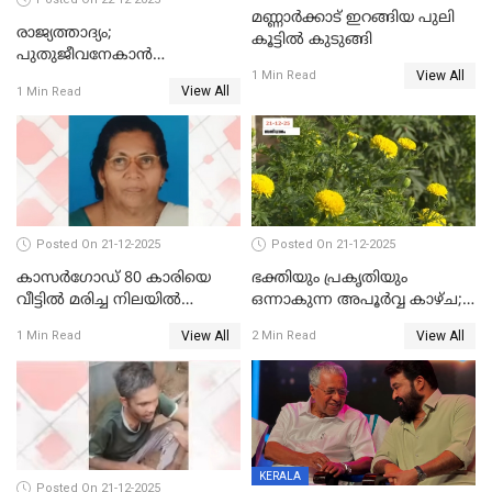
മണ്ണാർക്കാട് ഇറങ്ങിയ പുലി
രാജ്യത്താദ്യം;
കൂട്ടിൽ കുടുങ്ങി
പുതുജീവനേകാൻ
View All
ഷിബുവിന്റെ ഹൃദയം
1 Min Read
View All
1 Min Read
എറണാകുളം സർക്കാർ
ജനറൽ
ആശുപത്രിയിലെത്തിച്ചു
Posted On 21-12-2025
Posted On 21-12-2025
കാസർഗോഡ് 80 കാരിയെ
ഭക്തിയും പ്രകൃതിയും
വീട്ടിൽ മരിച്ച നിലയിൽ
ഒന്നാകുന്ന അപൂര്‍വ്വ കാഴ്ച;
കണ്ടെത്തി
ഭക്തർക്ക്
View All
View All
1 Min Read
2 Min Read
കാഴ്ചാനുഭവമൊരുക്കി
ശബരീ നന്ദനം
KERALA
Posted On 21-12-2025