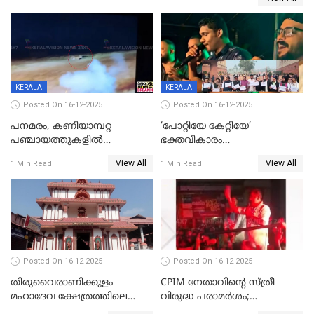
രക്ഷപ്പെട്ടത് തലനാരിടയ്ക്ക്
KERALA
KERALA
Posted On 16-12-2025
Posted On 16-12-2025
പനമരം, കണിയാമ്പറ്റ
‘പോറ്റിയേ കേറ്റിയേ’
പഞ്ചായത്തുകളിൽ
ഭക്തവികാരം
ബുധനാഴ്ച വിദ്യാഭ്യാസ
വ്രണപ്പെടുത്തിയെന്നു
View All
View All
1 Min Read
1 Min Read
സ്ഥാപനങ്ങൾക്ക് അവധി
ഡിജിപിക്ക് പരാതി; ശക്തമായ
നടപടി വേണമെന്നു
സിപിഐഎമ്മും
Posted On 16-12-2025
Posted On 16-12-2025
തിരുവൈരാണിക്കുളം
CPIM നേതാവിൻ്റെ സ്ത്രീ
മഹാദേവ ക്ഷേത്രത്തിലെ
വിരുദ്ധ പരാമർശം;
നടതുറപ്പ് മഹോത്സവത്തിന്
കേസെടുത്ത് പൊലീസ്