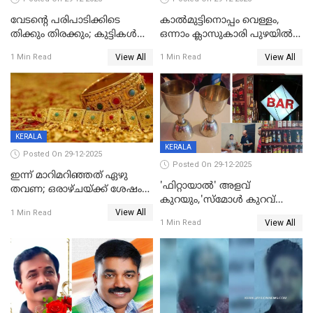
വേടന്റെ പരിപാടിക്കിടെ
കാൽമുട്ടിനൊപ്പം വെള്ളം,
തിക്കും തിരക്കും; കുട്ടികള്‍
ഒന്നാം ക്ലാസുകാരി പുഴയിൽ
ഉള്‍പ്പെടെ നിരവധി പേര്‍ക്ക്
മുങ്ങി മരിച്ചു; ദാരുണ സംഭവം
View All
View All
1 Min Read
1 Min Read
പരിക്ക്; പാളം മറികടന്ന
കുട്ടികൾക്കൊപ്പം
യുവാവ് ട്രെയിന്‍ തട്ടി മരിച്ചു
കളിക്കുന്നതിനിടെ
KERALA
KERALA
Posted On 29-12-2025
Posted On 29-12-2025
ഇന്ന് മാറിമറിഞ്ഞത് ഏഴു
'ഫിറ്റായാൽ' അളവ്
തവണ; ഒരാഴ്ചയ്ക്ക് ശേഷം
കുറയും,'സ്‌മോൾ കുറവ്
സ്വർണവിലയിൽ ഇടിവ്
View All
പിടികൂടി; ബാറിന് 25,000 രൂപ
1 Min Read
View All
1 Min Read
പിഴ