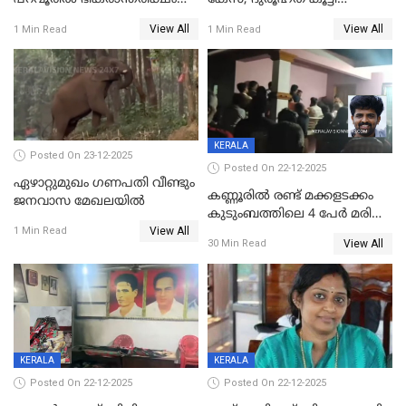
സൃഷ്ടിച്ച് കുട്ടി ലഹരിസംഘം
വിദേശവ്യവസായിയുടെ മൊഴി
View All
View All
1 Min Read
1 Min Read
KERALA
Posted On 23-12-2025
Posted On 22-12-2025
ഏഴാറ്റുമുഖം ഗണപതി വീണ്ടും
കണ്ണൂരിൽ രണ്ട് മക്കളടക്കം
ജനവാസ മേഖലയിൽ
കുടുംബത്തിലെ 4 പേർ മരിച്ച
View All
നിലയിൽ
1 Min Read
View All
30 Min Read
KERALA
KERALA
Posted On 22-12-2025
Posted On 22-12-2025