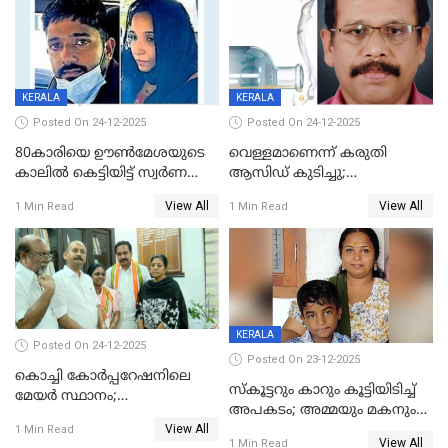
KERALA
KERALA
Posted On 24-12-2025
Posted On 24-12-2025
80കാരിയെ ഊൺമേശയുടെ
വെള്ളമാണെന്ന് കരുതി
കാലിൽ കെട്ടിയിട്ട് സ്വർണവും
ആസിഡ് കുടിച്ചു;
പണവും കവർന്നു;
ചികിത്സയിലിരുന്ന ആള്‍
View All
View All
1 Min Read
1 Min Read
കൊച്ചുമകനും സുഹൃത്തും
മരിച്ചു
അറസ്റ്റിൽ
KERALA
Posted On 24-12-2025
Posted On 23-12-2025
കൊച്ചി കോര്‍പ്പറേഷനിലെ
സ്കൂട്ടറും കാറും കൂട്ടിയിടിച്ച്
മേയര്‍ സ്ഥാനം;
അപകടം; അമ്മയും മകനും
കോണ്‍ഗ്രസില്‍ അതൃപതി
View All
മരിച്ചു, മറ്റൊരു മകൻ
1 Min Read
രൂക്ഷം
View All
1 Min Read