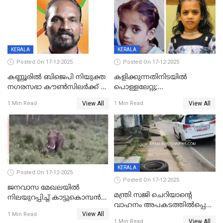
KERALA
KERALA
Posted On 17-12-2025
Posted On 17-12-2025
കണ്ണൂരിൽ ബിജെപി നിയുക്ത
കളിക്കുന്നതിനിടയിൽ
നഗരസഭാ കൗൺസിലർക്ക് 36
പൊള്ളലേറ്റു;
വർഷം തടവുശിക്ഷ
ചികിത്സയിലായിരുന്ന രണ്ടാം
View All
View All
1 Min Read
1 Min Read
ക്ലാസ് വിദ്യാർത്ഥിനി മരിച്ചു
KERALA
Posted On 17-12-2025
Posted On 17-12-2025
ജനവാസ മേഖലയില്‍
മന്ത്രി സജി ചെറിയാന്റെ
നിലയുറപ്പിച്ച് കാട്ടുകൊമ്പന്‍
വാഹനം അപകടത്തിൽപ്പെട്ടു;
പടയപ്പ
View All
മന്ത്രിയും സംഘവും
1 Min Read
View All
1 Min Read