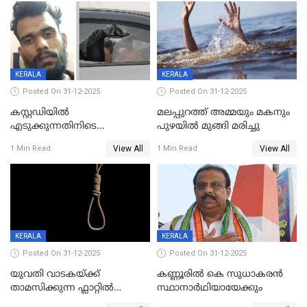
KERALA
KERALA
Posted On 31-12-2025
Posted On 31-12-2025
കസ്റ്റഡിയിൽ
മലപ്പുറത്ത് അമ്മയും മകനും
എടുക്കുന്നതിനിടെ
പുഴയിൽ മുങ്ങി മരിച്ചു
വിലങ്ങുമായി രക്ഷപ്പെട്ട
View All
View All
1 Min Read
1 Min Read
വധശ്രമക്കേസ് പ്രതി പിടിയിൽ
KERALA
KERALA
Posted On 31-12-2025
Posted On 31-12-2025
യുവതി വാടകയ്ക്ക്
കണ്ണൂരിൽ കെ സുധാകരൻ
താമസിക്കുന്ന ഫ്ലാറ്റില്‍
സ്ഥാനാർഥിയായേക്കും
തൂങ്ങിമരിച്ച നിലയില്‍;