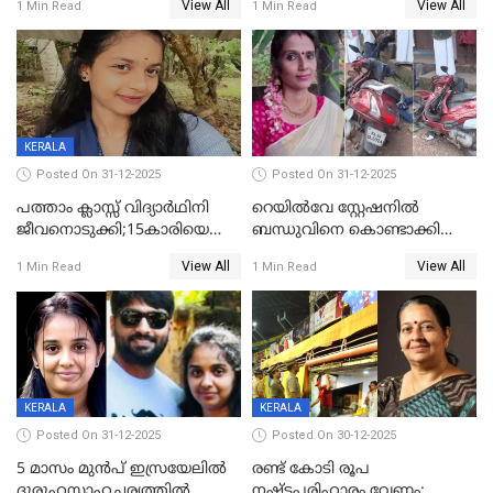
View All
View All
1 Min Read
1 Min Read
സംഭവം കൈതപ്പൊയിലില്‍
KERALA
Posted On 31-12-2025
Posted On 31-12-2025
പത്താം ക്ലാസ്സ് വിദ്യാര്‍ഥിനി
റെയിൽവേ സ്റ്റേഷനിൽ
ജീവനൊടുക്കി;15കാരിയെ
ബന്ധുവിനെ കൊണ്ടാക്കി
കണ്ടെത്തിയത്
മടങ്ങുന്നതിനിടെ ടോറസ്സ്
View All
View All
1 Min Read
1 Min Read
കിടപ്പുമുറിയില്‍ തൂങ്ങി മരിച്ച
ലോറി സ്കൂട്ടറിൽ ഇടിച്ചു :
നിലയിൽ
യുവതിക്ക് ദാരുണാന്ത്യം
KERALA
KERALA
Posted On 31-12-2025
Posted On 30-12-2025
5 മാസം മുൻപ് ഇസ്രയേലിൽ
രണ്ട് കോടി രൂപ
ദുരൂഹസാഹചര്യത്തിൽ
നഷ്ടപരിഹാരം വേണം;