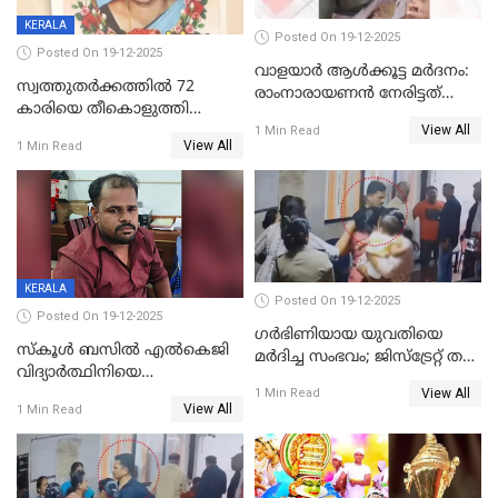
KERALA
Posted On 19-12-2025
Posted On 19-12-2025
വാളയാർ ആൾക്കൂട്ട മർദനം:
സ്വത്തുതര്‍ക്കത്തില്‍ 72
രാംനാരായണൻ നേരിട്ടത്
കാരിയെ തീകൊളുത്തി
കൊടും ക്രൂരത; ശരീരത്തിൽ
View All
കൊന്നു;
1 Min Read
നാൽപ്പതിലേറെ
View All
1 Min Read
ക്രൂരകൊലപാതകത്തില്‍
മുറിവുകളെന്ന് പോസ്റ്റ്‌മോർട്ടം
സഹോദരിപുത്രന് ജീവപര്യന്തം
റിപ്പോർട്ട്
KERALA
Posted On 19-12-2025
Posted On 19-12-2025
ഗര്‍ഭിണിയായ യുവതിയെ
സ്കൂൾ ബസിൽ എൽകെജി
മര്‍ദിച്ച സംഭവം; ജിസ്‌ട്രേറ്റ് തല
വിദ്യാര്‍ത്ഥിനിയെ
അന്വേഷണം വേണമെന്ന്
View All
ലൈംഗികമായി ഉപദ്രവിച്ചു;
1 Min Read
യുവതി
View All
1 Min Read
ക്ലീനര്‍ പിടിയിൽ