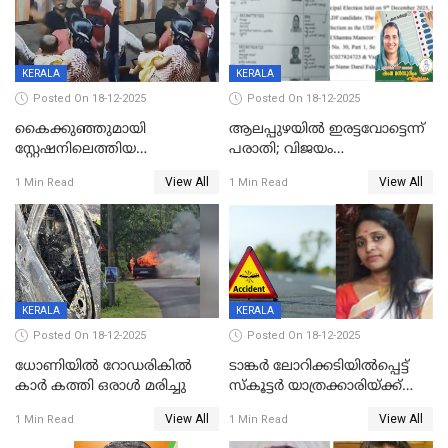
KERALA
KERALA
Posted On 18-12-2025
Posted On 18-12-2025
കൈക്കുഞ്ഞുമായി
ആലപ്പുഴയിൽ ഇരട്ടവോട്ടെന്ന്
സ്റ്റേഷനിലെത്തിയ
പരാതി; വിജയം
യുവതിയ്ക്ക് മർദ്ദനം; സിഐ
റദ്ദാക്കണമെന്ന് വലിയമരം
View All
View All
1 Min Read
1 Min Read
കരണത്തടിച്ചു; CC ടിവി
വാർഡിലെ എൽഡിഎഫ്
ദൃശ്യങ്ങൾ പുറത്ത്
സ്ഥാനാർത്ഥി
KERALA
KERALA
Posted On 18-12-2025
Posted On 18-12-2025
ധോണിയിൽ റോഡരികിൽ
ടാങ്കർ ലോറിക്കടിയിൽപ്പെട്ട്
കാർ കത്തി ഒരാൾ മരിച്ചു
സ്കൂട്ടർ യാത്രക്കാരിയ്ക്ക്
ദാരുണാന്ത്യം; അപകടം
View All
View All
1 Min Read
1 Min Read
കണ്ടോത്ത് ദേശീയ പാതയിൽ