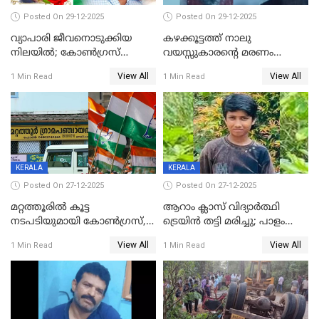
Posted On 29-12-2025
Posted On 29-12-2025
വ്യാപാരി ജീവനൊടുക്കിയ
കഴക്കൂട്ടത്ത് നാലു
നിലയില്‍; കോണ്‍ഗ്രസ്
വയസ്സുകാരന്റെ മരണം
കൗണ്‍സിലറുടെ
കൊലപാതകം: അമ്മയും
View All
View All
1 Min Read
1 Min Read
മാനസികപീഡനമെന്ന് കുറിപ്പ്
സുഹൃത്തും പൊലീസ്
കസ്റ്റഡിയിൽ
KERALA
KERALA
Posted On 27-12-2025
Posted On 27-12-2025
മറ്റത്തൂരിൽ കൂട്ട
ആറാം ക്ലാസ് വിദ്യാർത്ഥി
നടപടിയുമായി കോണ്‍ഗ്രസ്,
ട്രെയിൻ തട്ടി മരിച്ചു; പാളം
ബിജെപി പാളയത്തിലെത്തിയ
മുറിച്ചുകടക്കുന്നതിനിടെ
View All
View All
1 Min Read
1 Min Read
എട്ട് പേര്‍ ഉള്‍പ്പെടെ
അപകടം മലപ്പുറത്ത്
പത്തുപേരെ പുറത്താക്കി,
ചൊവ്വന്നൂരിലും നടപടി