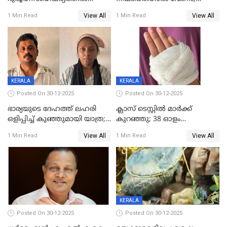
മരിച്ചനിലയിൽ കണ്ടെത്തിയ
ജിസിഡിഎക്ക് വക്കീൽ
View All
View All
1 Min Read
1 Min Read
മലയാളി യുവാവിന്റെ ഭാര്യയും
നോട്ടീസയച്ച് ഉമാ തോമസ്
മരിച്ചു
KERALA
KERALA
Posted On 30-12-2025
Posted On 30-12-2025
ഭാര്യയുടെ ദേഹത്ത് ലഹരി
ക്ലാസ് ടെസ്റ്റിൽ മാർക്ക്
ഒളിപ്പിച്ച് കുഞ്ഞുമായി യാത്ര;
കുറഞ്ഞു; 38 ഓളം
ഓട്ടോ വളഞ്ഞ് ദമ്പതികളെ
വിദ്യാർഥികളെ ട്യൂഷൻ
View All
View All
1 Min Read
1 Min Read
പിടികൂടി പൊലീസ്
സെന്ററിലെ അധ്യാപകന്‍
മർദിച്ചതായി പരാതി
KERALA
Posted On 30-12-2025
Posted On 30-12-2025