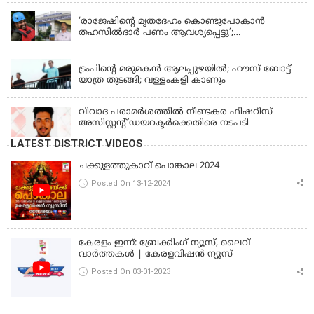
‘രാജേഷിന്‍റെ മൃതദേഹം കൊണ്ടുപോകാന്‍
തഹസില്‍ദാര്‍ പണം ആവശ്യപ്പെട്ടു’;
ഗുരുതരആരോപണം
LATEST NEWS
ട്രംപിന്റെ മരുമകന്‍ ആലപ്പുഴയില്‍; ഹൗസ് ബോട്ട്
യാത്ര തുടങ്ങി; വള്ളംകളി കാണും
വിവാദ പരാമര്‍ശത്തില്‍ നീണ്ടകര ഫിഷറീസ്
അസിസ്റ്റന്റ് ഡയറക്ടര്‍ക്കെതിരെ നടപടി
LATEST DISTRICT VIDEOS
ചക്കുളത്തുകാവ് പൊങ്കാല 2024
Posted On 13-12-2024
കേരളം ഇന്ന്: ബ്രേക്കിംഗ് ന്യൂസ്, ലൈവ്
വാർത്തകൾ | കേരളവിഷൻ ന്യൂസ്
Posted On 03-01-2023