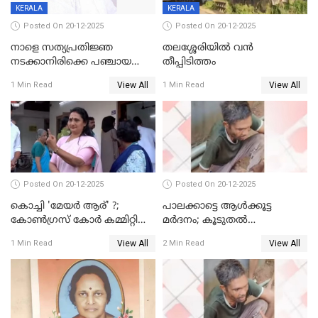
KERALA
KERALA
Posted On 20-12-2025
Posted On 20-12-2025
നാളെ സത്യപ്രതിജ്ഞ
തലശ്ശേരിയിൽ വൻ
നടക്കാനിരിക്കെ പഞ്ചായത്ത്
തീപ്പിടിത്തം
മെമ്പർ മരിച്ചു
View All
View All
1 Min Read
1 Min Read
Posted On 20-12-2025
Posted On 20-12-2025
കൊച്ചി 'മേയർ ആര്' ?;
പാലക്കാട്ടെ ആള്‍ക്കൂട്ട
കോണ്‍ഗ്രസ് കോര്‍ കമ്മിറ്റി
മര്‍ദനം; കൂടുതല്‍
യോഗം ചൊവ്വാഴ്ച
അറസ്റ്റുണ്ടാവും, മര്‍ദിച്ചത് 15
View All
View All
1 Min Read
2 Min Read
അംഗ സംഘമെന്ന് വിവരം