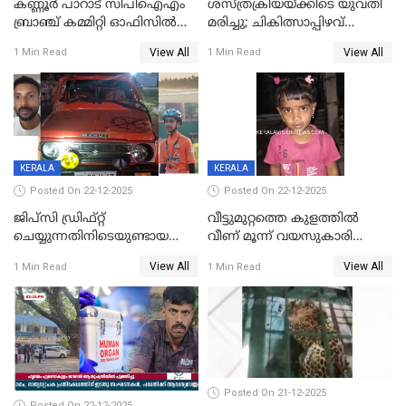
കണ്ണൂർ പാറാട് സിപിഐഎം
ശസ്ത്രക്രിയയ്‌ക്കിടെ യുവതി
ബ്രാഞ്ച് കമ്മിറ്റി ഓഫിസിൽ
മരിച്ചു; ചികിത്സാപ്പിഴവ്
തീയിട്ടു; നേതാക്കളുടെ
ആരോപിച്ച് ബന്ധുക്കൾ;
View All
View All
1 Min Read
1 Min Read
ചിത്രങ്ങളടക്കം കത്തിയ
സംഭവം മാവേലിക്കരയിൽ
നിലയിൽ
KERALA
KERALA
Posted On 22-12-2025
Posted On 22-12-2025
ജിപ്സി ഡ്രിഫ്റ്റ്
വീട്ടുമുറ്റത്തെ കുളത്തിൽ
ചെയ്യുന്നതിനിടെയുണ്ടായ
വീണ് മൂന്ന് വയസുകാരി
അപകടം; 14 വയസുകാരന്
മരിച്ചു
View All
View All
1 Min Read
1 Min Read
ദാരുണാന്ത്യം; ജീപ്സി
ഓടിച്ചയാൾ അറസ്റ്റിൽ.
Posted On 21-12-2025
Posted On 22-12-2025