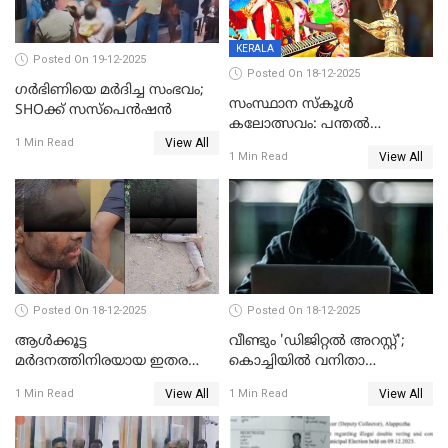
KERALA
Posted On 19-12-2025
Posted On 18-12-2025
ഗര്‍ഭിണിയെ മർദിച്ച സംഭവം;
സംസ്ഥാന സ്കൂൾ
SHOക്ക് സസ്പെൻഷൻ
കലോത്സവം: പന്തൽ
View All
കാൽനാട്ടൽ 20 ന്
1 Min Read
View All
1 Min Read
Posted On 18-12-2025
Posted On 18-12-2025
ആൾക്കൂട്ട
വീണ്ടും 'ഡിജിറ്റല്‍ അറസ്റ്റ്';
മർദനത്തിനിരയായ ഇതര
കൊച്ചിയില്‍ വനിതാ
സംസ്ഥാന തൊഴിലാളി മരിച്ചു;
ഡോക്ടര്‍ക്ക് നഷ്ടമായത് 6.38
View All
View All
1 Min Read
1 Min Read
നടുക്കുന്ന സംഭവം
കോടി രൂപ
വാളയാറിൽ