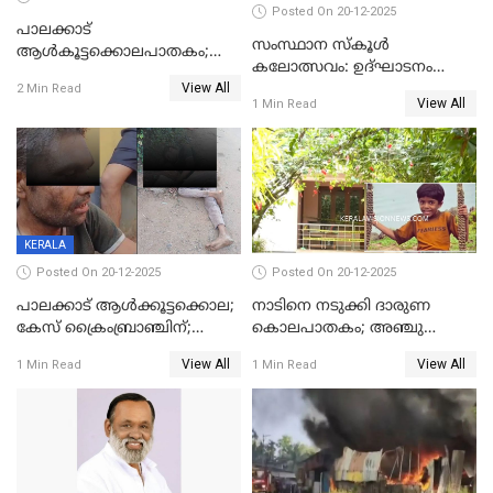
Posted On 20-12-2025
പാലക്കാട്‌
സംസ്ഥാന സ്കൂൾ
ആൾകൂട്ടക്കൊലപാതകം;
കലോത്സവം: ഉദ്ഘാടനം
അന്വേഷണം
View All
മുഖ്യമന്ത്രി, സമാപനത്തിൽ
2 Min Read
ഊർജ്ജിതമാക്കിമാക്കി
View All
1 Min Read
മുഖ്യാതിഥിയായി
ക്രൈംബ്രാഞ്ച്
മോഹൻലാൽ
KERALA
Posted On 20-12-2025
Posted On 20-12-2025
പാലക്കാട് ആൾക്കൂട്ടക്കൊല;
നാടിനെ നടുക്കി ദാരുണ
കേസ് ക്രൈംബ്രാഞ്ചിന്;
കൊലപാതകം; അഞ്ചു
DYSPയുടെ നേതൃത്വത്തിൽ
വയസ്സുകാരനെ 'അമ്മ
View All
View All
1 Min Read
1 Min Read
അന്വേഷിക്കും
കഴുത്തുഞെരിച്ച് കൊന്നു