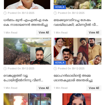
KERALA
Posted On 30-12-2025
Posted On 30-12-2025
ധർമടം മുൻ എംഎല്‍എ കെ
മയക്കുവെടിവച്ച ശേഷം
കെ നാരായണന്‍ അന്തരിച്ചു
വലയിലാക്കി; കിണറ്റിൽ വീണ
കടുവയെ പുറത്തെത്തിച്ചു
View All
View All
1 Min Read
1 Min Read
KERALA
Posted On 30-12-2025
Posted On 30-12-2025
വെങ്കുളത്ത് വ്യൂ
മോഹന്‍ലാലിന്‍റെ അമ്മ
പോയിന്റിൽനിന്നു വീണ്
ശാന്തകുമാരി അന്തരിച്ചു
യുവാവ് മരിച്ചു
View All
View All
1 Min Read
1 Min Read