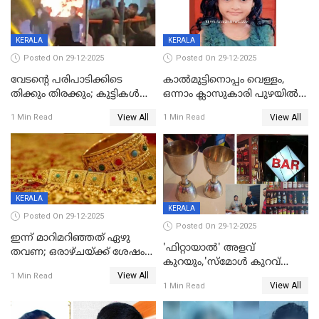
KERALA
KERALA
Posted On 29-12-2025
Posted On 29-12-2025
വേടന്റെ പരിപാടിക്കിടെ
കാൽമുട്ടിനൊപ്പം വെള്ളം,
തിക്കും തിരക്കും; കുട്ടികള്‍
ഒന്നാം ക്ലാസുകാരി പുഴയിൽ
ഉള്‍പ്പെടെ നിരവധി പേര്‍ക്ക്
മുങ്ങി മരിച്ചു; ദാരുണ സംഭവം
View All
View All
1 Min Read
1 Min Read
പരിക്ക്; പാളം മറികടന്ന
കുട്ടികൾക്കൊപ്പം
യുവാവ് ട്രെയിന്‍ തട്ടി മരിച്ചു
കളിക്കുന്നതിനിടെ
KERALA
KERALA
Posted On 29-12-2025
Posted On 29-12-2025
ഇന്ന് മാറിമറിഞ്ഞത് ഏഴു
'ഫിറ്റായാൽ' അളവ്
തവണ; ഒരാഴ്ചയ്ക്ക് ശേഷം
കുറയും,'സ്‌മോൾ കുറവ്
സ്വർണവിലയിൽ ഇടിവ്
View All
പിടികൂടി; ബാറിന് 25,000 രൂപ
1 Min Read
View All
1 Min Read
പിഴ