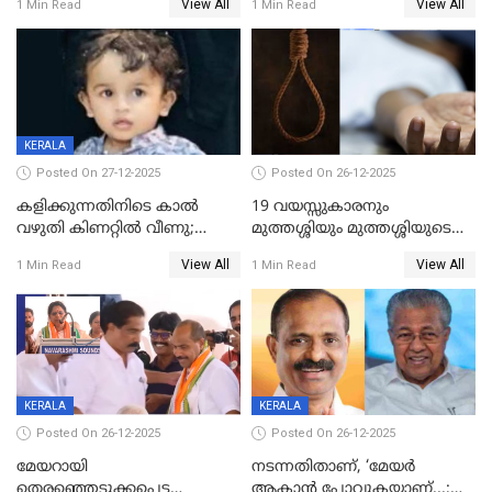
View All
View All
1 Min Read
1 Min Read
കുതിച്ചുയരുന്നു
KERALA
Posted On 27-12-2025
Posted On 26-12-2025
കളിക്കുന്നതിനിടെ കാൽ
19 വയസ്സുകാരനും
വഴുതി കിണറ്റിൽ വീണു;
മുത്തശ്ശിയും മുത്തശ്ശിയുടെ
ഒന്നര വയസ്സുകാരന്
സഹോദരിയും വീട്ടിൽ തൂങ്ങി
View All
View All
1 Min Read
1 Min Read
ദാരുണാന്ത്യം
മരിച്ചനിലയിൽ
KERALA
KERALA
Posted On 26-12-2025
Posted On 26-12-2025
മേയറായി
നടന്നതിതാണ്, ‘മേയർ
തെരഞ്ഞെടുക്കപ്പെട്ട
ആകാൻ പോവുകയാണ്...;