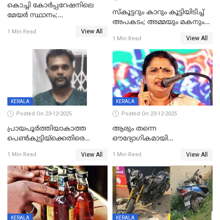
കൊച്ചി കോര്‍പ്പറേഷനിലെ
സ്കൂട്ടറും കാറും കൂട്ടിയിടിച്ച്
മേയര്‍ സ്ഥാനം;
അപകടം; അമ്മയും മകനും
കോണ്‍ഗ്രസില്‍ അതൃപതി
View All
മരിച്ചു, മറ്റൊരു മകൻ
1 Min Read
രൂക്ഷം
View All
1 Min Read
ഗുരുതരാവസ്ഥയിൽ
KERALA
KERALA
Posted On 23-12-2025
Posted On 23-12-2025
പ്രായപൂർത്തിയാകാത്ത
ആരും തന്നെ
പെൺകുട്ടിയ്ക്കെതിരെ
ഔദ്യോഗികമായി
ലൈംഗികാതിക്രമം; 36കാരന്
അറിയിച്ചിട്ടില്ല, മേയറെ
View All
View All
1 Min Read
1 Min Read
59 വർഷം തടവും 90,൦൦൦ രൂപ
കണ്ടെത്താൻ ഇന്ന് കോർ
പിഴയും ശിക്ഷ
കമ്മിറ്റി കൂടിയില്ല';
അതൃപ്തിയുമായി ദീപ്തി മേരി
വർഗീസ്
KERALA
KERALA