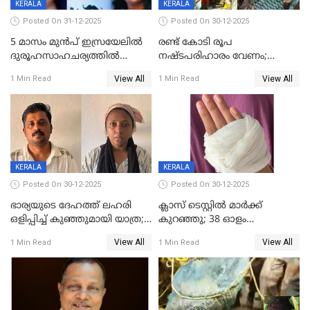
KERALA
KERALA
Posted On 31-12-2025
Posted On 30-12-2025
5 മാസം മുൻപ് ഇസ്രയേലിൽ
രണ്ട് കോടി രൂപ
ദുരൂഹസാഹചര്യത്തിൽ
നഷ്ടപരിഹാരം വേണം;
മരിച്ചനിലയിൽ കണ്ടെത്തിയ
ജിസിഡിഎക്ക് വക്കീൽ
View All
View All
1 Min Read
1 Min Read
മലയാളി യുവാവിന്റെ ഭാര്യയും
നോട്ടീസയച്ച് ഉമാ തോമസ്
മരിച്ചു
KERALA
KERALA
Posted On 30-12-2025
Posted On 30-12-2025
ഭാര്യയുടെ ദേഹത്ത് ലഹരി
ക്ലാസ് ടെസ്റ്റിൽ മാർക്ക്
ഒളിപ്പിച്ച് കുഞ്ഞുമായി യാത്ര;
കുറഞ്ഞു; 38 ഓളം
ഓട്ടോ വളഞ്ഞ് ദമ്പതികളെ
വിദ്യാർഥികളെ ട്യൂഷൻ
View All
View All
1 Min Read
1 Min Read
പിടികൂടി പൊലീസ്
സെന്ററിലെ അധ്യാപകന്‍
മർദിച്ചതായി പരാതി