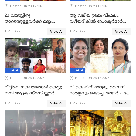
Posted On 23-12-2025
Posted On 23-12-2025
23 വയസ്സിനു
ആ വലിയ ശ്രമം വിഫലം;
താഴെയുള്ളവർക്ക് മദ്യം
വഴിയരികില്‍ ‌ഡോക്ടര്‍മാര്‍
നൽകിയതിനെതിരെ കർശന
ശസ്ത്രക്രിയ നടത്തിയ ലിനു
View All
View All
1 Min Read
1 Min Read
നടപടി;സ്ഥാപനങ്ങൾക്കെതിരെ
മരണത്തിന് കീഴടങ്ങി
രണ്ട് കേസുകൾ
KERALA
KERALA
Posted On 23-12-2025
Posted On 23-12-2025
വീട്ടിലെ നക്ഷത്രങ്ങൾ കെട്ടു;
വി.കെ മിനി മോളും ഷൈനി
ഇനി ആ ക്രിസ്മസ് സ്റ്റാർ
മാത്യുവും കൊച്ചി മേയർ പദം
മാത്രം; പൈതങ്ങൾക്ക്
പങ്കിടും; ദീപ്തി മേരി വർഗീസ്
View All
View All
1 Min Read
1 Min Read
വേണ്ടിയുള്ള
മേയറാകില്ല
പിടിവലിക്കിടയിൽ
അപ്പൂപ്പനെതിരെ പോക്സോ
കേസ് ഒടുവിൽ 4 ജീവനുകൾ
പൊലിഞ്ഞു