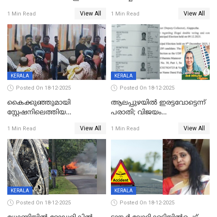
സംസ്ഥാന തൊഴിലാളി മരിച്ചു;
ഡോക്ടര്‍ക്ക് നഷ്ടമായത് 6.38
View All
View All
1 Min Read
1 Min Read
നടുക്കുന്ന സംഭവം
കോടി രൂപ
വാളയാറിൽ
KERALA
KERALA
Posted On 18-12-2025
Posted On 18-12-2025
കൈക്കുഞ്ഞുമായി
ആലപ്പുഴയിൽ ഇരട്ടവോട്ടെന്ന്
സ്റ്റേഷനിലെത്തിയ
പരാതി; വിജയം
യുവതിയ്ക്ക് മർദ്ദനം; സിഐ
റദ്ദാക്കണമെന്ന് വലിയമരം
View All
View All
1 Min Read
1 Min Read
കരണത്തടിച്ചു; CC ടിവി
വാർഡിലെ എൽഡിഎഫ്
ദൃശ്യങ്ങൾ പുറത്ത്
സ്ഥാനാർത്ഥി
KERALA
KERALA
Posted On 18-12-2025
Posted On 18-12-2025