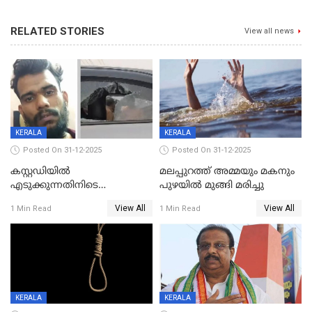
RELATED STORIES
View all news
KERALA
KERALA
Posted On 31-12-2025
Posted On 31-12-2025
കസ്റ്റഡിയിൽ
മലപ്പുറത്ത് അമ്മയും മകനും
എടുക്കുന്നതിനിടെ
പുഴയിൽ മുങ്ങി മരിച്ചു
വിലങ്ങുമായി രക്ഷപ്പെട്ട
View All
View All
1 Min Read
1 Min Read
വധശ്രമക്കേസ് പ്രതി പിടിയിൽ
KERALA
KERALA