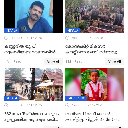
പത്തുപേരെ പുറത്താക്കി,
ചൊവ്വന്നൂരിലും നടപടി
KERALA
KERALA
Posted On 27-12-2025
Posted On 27-12-2025
കണ്ണൂരിൽ യു.പി
കോണ്‍ക്രീറ്റ് മിക്‌സര്‍
സ്വദേശിയുടെ മരണത്തിൽ
കയറ്റിവന്ന ലോറി മറിഞ്ഞു;
അഞ്ചംഗ സംഘത്തിനെതിരെ
രണ്ടുപേര്‍ക്ക് ദാരുണാന്ത്യം;
View All
View All
1 Min Read
1 Min Read
കേസ്; തർക്കമുണ്ടായത്
അപകടം കണ്ണൂരിൽ
ഫേഷ്യലിന് 300 രൂപ
ആവശ്യപ്പെട്ടതിനെച്ചൊല്ലി
KERALA
LATEST NEWS
Posted On 27-12-2025
Posted On 27-12-2025
332 കോടി! തീർത്ഥാടകരുടെ
രാവിലെ 11മണി മുതൽ
എണ്ണത്തിൽ കുറവുണ്ടായിട്ടും
കണ്ടിട്ടില്ല; ചിറ്റൂരിൽ നിന്ന് 6
ശബരിമലയിൽ വരുമാനം
വയസ്സുകാരനെ കാണാതായി