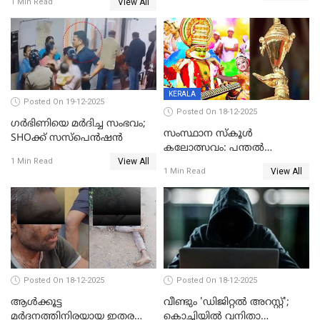
View All
1 Min Read
ക്ലീനര്‍ പിടിയിൽ
KERALA
Posted On 19-12-2025
Posted On 18-12-2025
ഗര്‍ഭിണിയെ മർദിച്ച സംഭവം;
സംസ്ഥാന സ്കൂൾ
SHOക്ക് സസ്പെൻഷൻ
കലോത്സവം: പന്തൽ
View All
കാൽനാട്ടൽ 20 ന്
1 Min Read
View All
1 Min Read
Posted On 18-12-2025
Posted On 18-12-2025
ആൾക്കൂട്ട
വീണ്ടും 'ഡിജിറ്റല്‍ അറസ്റ്റ്';
മർദനത്തിനിരയായ ഇതര
കൊച്ചിയില്‍ വനിതാ