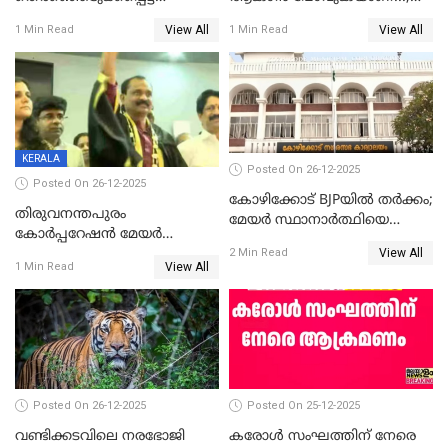
ശേഷമുള്ള പി ഇന്ദിരയുടെ
ആവട്ടെ, അഭിനന്ദനങ്ങൾ’;
View All
View All
1 Min Read
1 Min Read
ആദ്യ വോട്ട് അസാധു; കണ്ണൂർ
മുഖ്യമന്ത്രിയുടെ ഓഫീസ്
ഡെപ്യൂട്ടി മേയർ സ്ഥാനത്ത്
തന്നെ വിശദീകരിയ്ക്കുന്നു;
താഹിറിന് വിജയം
സത്യമിതാണ്
KERALA
Posted On 26-12-2025
Posted On 26-12-2025
കോഴിക്കോട് BJPയിൽ തർക്കം;
തിരുവനന്തപുരം
മേയർ സ്ഥാനാർത്ഥിയെ
കോര്‍പ്പറേഷന്‍ മേയര്‍
പരസ്യമായി പ്രഖ്യാപിച്ചില്ല
View All
തെരഞ്ഞെടുപ്പ്; സിപിഐഎം
2 Min Read
View All
1 Min Read
ഹൈക്കോടതിയിലേക്ക്;
സത്യപ്രതിജ്ഞ ചടങ്ങില്‍
ചട്ടലംഘനമെന്ന് പാർട്ടി
Posted On 26-12-2025
Posted On 25-12-2025
വണ്ടിക്കടവിലെ നരഭോജി
കരോള്‍ സംഘത്തിന് നേരെ