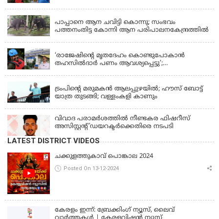
ചെയ്യാൻ നിർദേശം നൽകി മന്ത്രി
KERALA
പാപ്പാനെ ആന ചവിട്ടി കൊന്നു; സംഭവം
പത്തനംതിട്ട കോന്നി ആന പരിപാലനകേന്ദ്രത്തിൽ
KERALA
‘രാജേഷിന്‍റെ മൃതദേഹം കൊണ്ടുപോകാന്‍
തഹസില്‍ദാര്‍ പണം ആവശ്യപ്പെട്ടു’;
ഗുരുതരആരോപണം
LATEST NEWS
ട്രംപിന്റെ മരുമകന്‍ ആലപ്പുഴയില്‍; ഹൗസ് ബോട്ട്
യാത്ര തുടങ്ങി; വള്ളംകളി കാണും
വിവാദ പരാമര്‍ശത്തില്‍ നീണ്ടകര ഫിഷറീസ്
അസിസ്റ്റന്റ് ഡയറക്ടര്‍ക്കെതിരെ നടപടി
LATEST DISTRICT VIDEOS
ചക്കുളത്തുകാവ് പൊങ്കാല 2024
Posted On 13-12-2024
കേരളം ഇന്ന്: ബ്രേക്കിംഗ് ന്യൂസ്, ലൈവ്
വാർത്തകൾ | കേരളവിഷൻ ന്യൂസ്