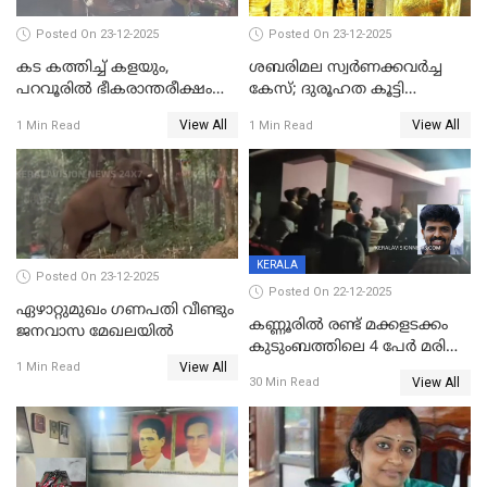
Posted On 23-12-2025
Posted On 23-12-2025
കട കത്തിച്ച് കളയും,
ശബരിമല സ്വര്‍ണക്കവര്‍ച്ച
പറവൂരില്‍ ഭീകരാന്തരീക്ഷം
കേസ്; ദുരൂഹത കൂട്ടി
സൃഷ്ടിച്ച് കുട്ടി ലഹരിസംഘം
വിദേശവ്യവസായിയുടെ മൊഴി
View All
View All
1 Min Read
1 Min Read
KERALA
Posted On 23-12-2025
Posted On 22-12-2025
ഏഴാറ്റുമുഖം ഗണപതി വീണ്ടും
കണ്ണൂരിൽ രണ്ട് മക്കളടക്കം
ജനവാസ മേഖലയിൽ
കുടുംബത്തിലെ 4 പേർ മരിച്ച
View All
നിലയിൽ
1 Min Read
View All
30 Min Read