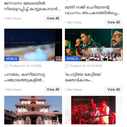
ജനവാസ മേഖലയില്‍
മന്ത്രി സജി ചെറിയാന്റെ
നിലയുറപ്പിച്ച് കാട്ടുകൊമ്പന്‍
വാഹനം അപകടത്തിൽപ്പെട്ടു;
പടയപ്പ
View All
മന്ത്രിയും സംഘവും
1 Min Read
View All
1 Min Read
രക്ഷപ്പെട്ടത് തലനാരിടയ്ക്ക്
KERALA
KERALA
Posted On 16-12-2025
Posted On 16-12-2025
പനമരം, കണിയാമ്പറ്റ
‘പോറ്റിയേ കേറ്റിയേ’
പഞ്ചായത്തുകളിൽ
ഭക്തവികാരം
ബുധനാഴ്ച വിദ്യാഭ്യാസ
വ്രണപ്പെടുത്തിയെന്നു
View All
View All
1 Min Read
1 Min Read
സ്ഥാപനങ്ങൾക്ക് അവധി
ഡിജിപിക്ക് പരാതി; ശക്തമായ
നടപടി വേണമെന്നു
സിപിഐഎമ്മും