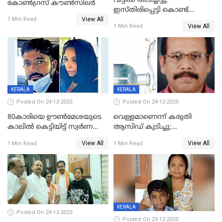
വീട്ടിൽ അടച്ചിട്ടു,
കോണ്‍ഗ്രസ് കൗണ്‍സിലര്‍
ഇസ്തിരിപ്പെട്ടി കൊണ്ട്
View All
പൊള്ളിച്ചു; 8 മാസം
1 Min Read
View All
1 Min Read
ഗർഭിണിയായ യുവതിക്ക് ക്രൂര
മർദനം
KERALA
KERALA
Posted On 24-12-2025
Posted On 24-12-2025
80കാരിയെ ഊൺമേശയുടെ
വെള്ളമാണെന്ന് കരുതി
കാലിൽ കെട്ടിയിട്ട് സ്വർണവും
ആസിഡ് കുടിച്ചു;
പണവും കവർന്നു;
ചികിത്സയിലിരുന്ന ആള്‍
View All
View All
1 Min Read
1 Min Read
കൊച്ചുമകനും സുഹൃത്തും
മരിച്ചു
അറസ്റ്റിൽ
KERALA
Posted On 24-12-2025
Posted On 23-12-2025