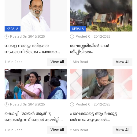
KERALA
KERALA
Posted On 20-12-2025
Posted On 20-12-2025
നാളെ സത്യപ്രതിജ്ഞ
തലശ്ശേരിയിൽ വൻ
നടക്കാനിരിക്കെ പഞ്ചായത്ത്
തീപ്പിടിത്തം
മെമ്പർ മരിച്ചു
View All
View All
1 Min Read
1 Min Read
Posted On 20-12-2025
Posted On 20-12-2025
കൊച്ചി 'മേയർ ആര്' ?;
പാലക്കാട്ടെ ആള്‍ക്കൂട്ട
കോണ്‍ഗ്രസ് കോര്‍ കമ്മിറ്റി
മര്‍ദനം; കൂടുതല്‍
യോഗം ചൊവ്വാഴ്ച
അറസ്റ്റുണ്ടാവും, മര്‍ദിച്ചത് 15
View All
View All
1 Min Read
2 Min Read
അംഗ സംഘമെന്ന് വിവരം