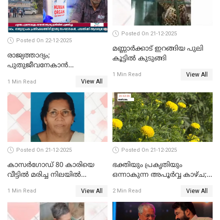
Posted On 21-12-2025
Posted On 22-12-2025
മണ്ണാർക്കാട് ഇറങ്ങിയ പുലി
രാജ്യത്താദ്യം;
കൂട്ടിൽ കുടുങ്ങി
പുതുജീവനേകാൻ
View All
ഷിബുവിന്റെ ഹൃദയം
1 Min Read
View All
1 Min Read
എറണാകുളം സർക്കാർ
ജനറൽ
ആശുപത്രിയിലെത്തിച്ചു
Posted On 21-12-2025
Posted On 21-12-2025
കാസർഗോഡ് 80 കാരിയെ
ഭക്തിയും പ്രകൃതിയും
വീട്ടിൽ മരിച്ച നിലയിൽ
ഒന്നാകുന്ന അപൂര്‍വ്വ കാഴ്ച;
കണ്ടെത്തി
ഭക്തർക്ക്
View All
View All
1 Min Read
2 Min Read
കാഴ്ചാനുഭവമൊരുക്കി
ശബരീ നന്ദനം