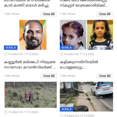
ധോണിയിൽ റോഡരികിൽ
ടാങ്കർ ലോറിക്കടിയിൽപ്പെട്ട്
കാർ കത്തി ഒരാൾ മരിച്ചു
സ്കൂട്ടർ യാത്രക്കാരിയ്ക്ക്
ദാരുണാന്ത്യം; അപകടം
View All
View All
1 Min Read
1 Min Read
കണ്ടോത്ത് ദേശീയ പാതയിൽ
KERALA
KERALA
Posted On 17-12-2025
Posted On 17-12-2025
കണ്ണൂരിൽ ബിജെപി നിയുക്ത
കളിക്കുന്നതിനിടയിൽ
നഗരസഭാ കൗൺസിലർക്ക് 36
പൊള്ളലേറ്റു;
വർഷം തടവുശിക്ഷ
ചികിത്സയിലായിരുന്ന രണ്ടാം
View All
View All
1 Min Read
1 Min Read
ക്ലാസ് വിദ്യാർത്ഥിനി മരിച്ചു
KERALA
Posted On 17-12-2025
Posted On 17-12-2025