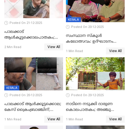
KERALA
Posted On 21-12-2025
Posted On 20-12-2025
പാലക്കാട്‌
സംസ്ഥാന സ്കൂൾ
ആൾകൂട്ടക്കൊലപാതകം;
കലോത്സവം: ഉദ്ഘാടനം
അന്വേഷണം
View All
മുഖ്യമന്ത്രി, സമാപനത്തിൽ
2 Min Read
ഊർജ്ജിതമാക്കിമാക്കി
View All
1 Min Read
മുഖ്യാതിഥിയായി
ക്രൈംബ്രാഞ്ച്
മോഹൻലാൽ
KERALA
Posted On 20-12-2025
Posted On 20-12-2025
പാലക്കാട് ആൾക്കൂട്ടക്കൊല;
നാടിനെ നടുക്കി ദാരുണ
കേസ് ക്രൈംബ്രാഞ്ചിന്;
കൊലപാതകം; അഞ്ചു
DYSPയുടെ നേതൃത്വത്തിൽ
വയസ്സുകാരനെ 'അമ്മ
View All
View All
1 Min Read
1 Min Read
അന്വേഷിക്കും
കഴുത്തുഞെരിച്ച് കൊന്നു