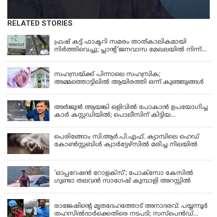
RELATED STORIES
KERALA
ഫ്രഷ് കട്ട് ഫാക്ടറി സമരം താത്കാലികമായി
നിർത്തിവെച്ചു; പ്ലാൻ്റ് ജനവാസ മേഖലയിൽ നിന്ന്
മാറ്റാൻ കമ്പനി സന്നദ്ധത അറിയിച്ചതായി പി.കെ
KERALA
ഫിറോസ് എംഎൽഎ
സഹസ്രയ്ക്ക് പിന്നാലെ സഹസ്രിക;
അമ്മത്തൊട്ടിലില്‍ ആയിരത്തി ഒന്ന് കുഞ്ഞുങ്ങള്‍
KERALA
അർജുൻ ആയങ്കി ഒളിവിൽ പോകാൻ ഉപയോഗിച്ച
കാർ കസ്റ്റഡിയിൽ; പൊലീസിന് കിട്ടിയ
വാഹനത്തിന്റെ ഉടമ അർജുന്റെ ഭാര്യ
പെരിങ്ങോം സി.ആർ.പി.എഫ്. ക്യാമ്പിലെ ഹെഡ്
കോൺസ്റ്റബിൾ ക്വാർട്ടേഴ്സിൽ മരിച്ച നിലയിൽ
LATEST NEWS
'ഓപ്പറേഷൻ റോളക്സ്'; പോക്സോ കേസിൽ
ഗുണ്ടാ തലവൻ സാഗേഷ് കുമ്പാളി അറസ്റ്റിൽ
KERALA
രാജേഷിന്റെ മൃതദേഹത്തോട് അനാദരവ്: പയ്യന്നൂർ
തഹസിൽദാർക്കെതിരെ നടപടി; സസ്പെൻഡ്