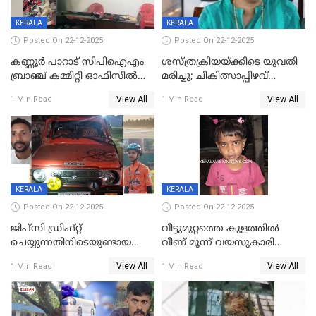
KERALA
KERALA
Posted On 22-12-2025
Posted On 22-12-2025
കണ്ണൂർ പാറാട് സിപിഐഎം
ശസ്ത്രക്രിയയ്‌ക്കിടെ യുവതി
ബ്രാഞ്ച് കമ്മിറ്റി ഓഫിസിൽ
മരിച്ചു; ചികിത്സാപ്പിഴവ്
തീയിട്ടു; നേതാക്കളുടെ
ആരോപിച്ച് ബന്ധുക്കൾ;
View All
View All
1 Min Read
1 Min Read
ചിത്രങ്ങളടക്കം കത്തിയ
സംഭവം മാവേലിക്കരയിൽ
നിലയിൽ
KERALA
KERALA
Posted On 22-12-2025
Posted On 22-12-2025
ജിപ്സി ഡ്രിഫ്റ്റ്
വീട്ടുമുറ്റത്തെ കുളത്തിൽ
ചെയ്യുന്നതിനിടെയുണ്ടായ
വീണ് മൂന്ന് വയസുകാരി
അപകടം; 14 വയസുകാരന്
മരിച്ചു
View All
View All
1 Min Read
1 Min Read
ദാരുണാന്ത്യം; ജീപ്സി
ഓടിച്ചയാൾ അറസ്റ്റിൽ.