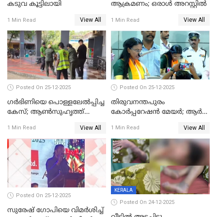
കടുവ കൂട്ടിലായി
ആക്രമണം; ഒരാള്‍ അറസ്റ്റില്‍
View All
View All
1 Min Read
1 Min Read
Posted On 25-12-2025
Posted On 25-12-2025
ഗര്‍ഭിണിയെ പൊള്ളലേല്‍പ്പിച്ച
തിരുവനന്തപുരം
കേസ്; ആണ്‍സുഹൃത്ത്
കോര്‍പ്പറേഷന്‍ മേയർ; ആര്‍
പിടിയില്‍
ശ്രീലേഖയ്ക്ക് മുൻതൂക്കം
View All
View All
1 Min Read
1 Min Read
KERALA
Posted On 25-12-2025
Posted On 24-12-2025
സുരേഷ് ഗോപിയെ വിമര്‍ശിച്ച്