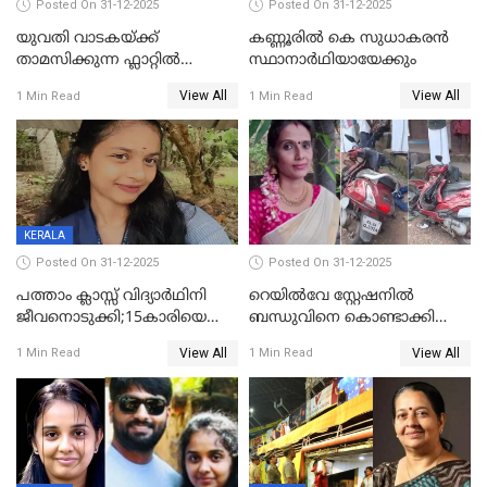
Posted On 31-12-2025
Posted On 31-12-2025
യുവതി വാടകയ്ക്ക്
കണ്ണൂരിൽ കെ സുധാകരൻ
താമസിക്കുന്ന ഫ്ലാറ്റില്‍
സ്ഥാനാർഥിയായേക്കും
തൂങ്ങിമരിച്ച നിലയില്‍;
View All
View All
1 Min Read
1 Min Read
സംഭവം കൈതപ്പൊയിലില്‍
KERALA
Posted On 31-12-2025
Posted On 31-12-2025
പത്താം ക്ലാസ്സ് വിദ്യാര്‍ഥിനി
റെയിൽവേ സ്റ്റേഷനിൽ
ജീവനൊടുക്കി;15കാരിയെ
ബന്ധുവിനെ കൊണ്ടാക്കി
കണ്ടെത്തിയത്
മടങ്ങുന്നതിനിടെ ടോറസ്സ്
View All
View All
1 Min Read
1 Min Read
കിടപ്പുമുറിയില്‍ തൂങ്ങി മരിച്ച
ലോറി സ്കൂട്ടറിൽ ഇടിച്ചു :
നിലയിൽ
യുവതിക്ക് ദാരുണാന്ത്യം