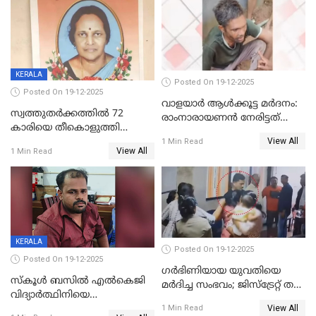
KERALA
Posted On 19-12-2025
Posted On 19-12-2025
വാളയാർ ആൾക്കൂട്ട മർദനം:
സ്വത്തുതര്‍ക്കത്തില്‍ 72
രാംനാരായണൻ നേരിട്ടത്
കാരിയെ തീകൊളുത്തി
കൊടും ക്രൂരത; ശരീരത്തിൽ
View All
കൊന്നു;
1 Min Read
നാൽപ്പതിലേറെ
View All
1 Min Read
ക്രൂരകൊലപാതകത്തില്‍
മുറിവുകളെന്ന് പോസ്റ്റ്‌മോർട്ടം
സഹോദരിപുത്രന് ജീവപര്യന്തം
റിപ്പോർട്ട്
KERALA
Posted On 19-12-2025
Posted On 19-12-2025
ഗര്‍ഭിണിയായ യുവതിയെ
സ്കൂൾ ബസിൽ എൽകെജി
മര്‍ദിച്ച സംഭവം; ജിസ്‌ട്രേറ്റ് തല
വിദ്യാര്‍ത്ഥിനിയെ
അന്വേഷണം വേണമെന്ന്
View All
ലൈംഗികമായി ഉപദ്രവിച്ചു;
1 Min Read
യുവതി