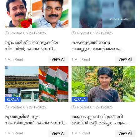
Posted On 29-12-2025
Posted On 29-12-2025
വ്യാപാരി ജീവനൊടുക്കിയ
കഴക്കൂട്ടത്ത് നാലു
നിലയില്‍; കോണ്‍ഗ്രസ്
വയസ്സുകാരന്റെ മരണം
കൗണ്‍സിലറുടെ
കൊലപാതകം: അമ്മയും
View All
View All
1 Min Read
1 Min Read
മാനസികപീഡനമെന്ന് കുറിപ്പ്
സുഹൃത്തും പൊലീസ്
കസ്റ്റഡിയിൽ
KERALA
KERALA
Posted On 27-12-2025
Posted On 27-12-2025
മറ്റത്തൂരിൽ കൂട്ട
ആറാം ക്ലാസ് വിദ്യാർത്ഥി
നടപടിയുമായി കോണ്‍ഗ്രസ്,
ട്രെയിൻ തട്ടി മരിച്ചു; പാളം
ബിജെപി പാളയത്തിലെത്തിയ
മുറിച്ചുകടക്കുന്നതിനിടെ
View All
View All
1 Min Read
1 Min Read
എട്ട് പേര്‍ ഉള്‍പ്പെടെ
അപകടം മലപ്പുറത്ത്