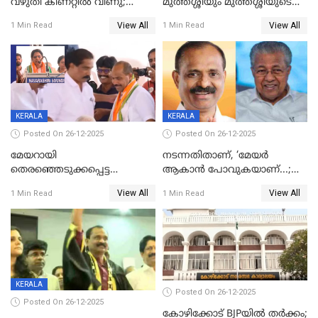
വഴുതി കിണറ്റിൽ വീണു;
മുത്തശ്ശിയും മുത്തശ്ശിയുടെ
ഒന്നര വയസ്സുകാരന്
സഹോദരിയും വീട്ടിൽ തൂങ്ങി
View All
View All
1 Min Read
1 Min Read
ദാരുണാന്ത്യം
മരിച്ചനിലയിൽ
KERALA
KERALA
Posted On 26-12-2025
Posted On 26-12-2025
മേയറായി
നടന്നതിതാണ്, ‘മേയർ
തെരഞ്ഞെടുക്കപ്പെട്ട
ആകാൻ പോവുകയാണ്...;
ശേഷമുള്ള പി ഇന്ദിരയുടെ
ആവട്ടെ, അഭിനന്ദനങ്ങൾ’;
View All
View All
1 Min Read
1 Min Read
ആദ്യ വോട്ട് അസാധു; കണ്ണൂർ
മുഖ്യമന്ത്രിയുടെ ഓഫീസ്
ഡെപ്യൂട്ടി മേയർ സ്ഥാനത്ത്
തന്നെ വിശദീകരിയ്ക്കുന്നു;
താഹിറിന് വിജയം
സത്യമിതാണ്
KERALA
Posted On 26-12-2025
Posted On 26-12-2025
കോഴിക്കോട് BJPയിൽ തർക്കം;