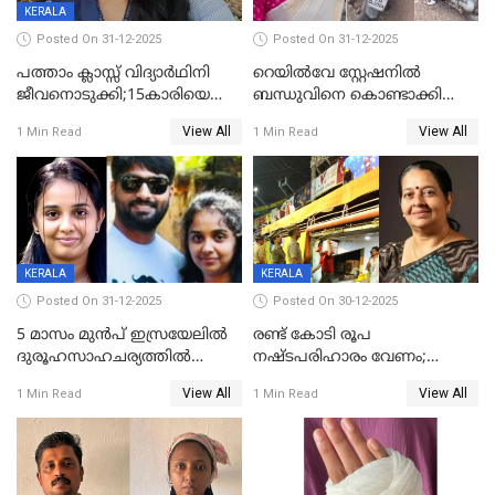
KERALA
Posted On 31-12-2025
Posted On 31-12-2025
പത്താം ക്ലാസ്സ് വിദ്യാര്‍ഥിനി
റെയിൽവേ സ്റ്റേഷനിൽ
ജീവനൊടുക്കി;15കാരിയെ
ബന്ധുവിനെ കൊണ്ടാക്കി
കണ്ടെത്തിയത്
മടങ്ങുന്നതിനിടെ ടോറസ്സ്
View All
View All
1 Min Read
1 Min Read
കിടപ്പുമുറിയില്‍ തൂങ്ങി മരിച്ച
ലോറി സ്കൂട്ടറിൽ ഇടിച്ചു :
നിലയിൽ
യുവതിക്ക് ദാരുണാന്ത്യം
KERALA
KERALA
Posted On 31-12-2025
Posted On 30-12-2025
5 മാസം മുൻപ് ഇസ്രയേലിൽ
രണ്ട് കോടി രൂപ
ദുരൂഹസാഹചര്യത്തിൽ
നഷ്ടപരിഹാരം വേണം;
മരിച്ചനിലയിൽ കണ്ടെത്തിയ
ജിസിഡിഎക്ക് വക്കീൽ
View All
View All
1 Min Read
1 Min Read
മലയാളി യുവാവിന്റെ ഭാര്യയും
നോട്ടീസയച്ച് ഉമാ തോമസ്
മരിച്ചു