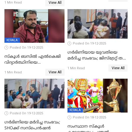
നാൽപ്പതിലേറെ
View All
1 Min Read
ക്രൂരകൊലപാതകത്തില്‍
മുറിവുകളെന്ന് പോസ്റ്റ്‌മോർട്ടം
സഹോദരിപുത്രന് ജീവപര്യന്തം
റിപ്പോർട്ട്
KERALA
Posted On 19-12-2025
Posted On 19-12-2025
ഗര്‍ഭിണിയായ യുവതിയെ
സ്കൂൾ ബസിൽ എൽകെജി
മര്‍ദിച്ച സംഭവം; ജിസ്‌ട്രേറ്റ് തല
വിദ്യാര്‍ത്ഥിനിയെ
അന്വേഷണം വേണമെന്ന്
View All
ലൈംഗികമായി ഉപദ്രവിച്ചു;
1 Min Read
യുവതി
View All
1 Min Read
ക്ലീനര്‍ പിടിയിൽ
KERALA
Posted On 19-12-2025
Posted On 18-12-2025
ഗര്‍ഭിണിയെ മർദിച്ച സംഭവം;
സംസ്ഥാന സ്കൂൾ
SHOക്ക് സസ്പെൻഷൻ