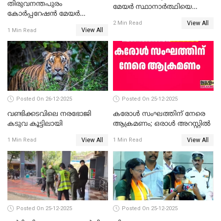
തിരുവനന്തപുരം
മേയർ സ്ഥാനാർത്ഥിയെ
കോര്‍പ്പറേഷന്‍ മേയര്‍
പരസ്യമായി പ്രഖ്യാപിച്ചില്ല
View All
തെരഞ്ഞെടുപ്പ്; സിപിഐഎം
2 Min Read
View All
1 Min Read
ഹൈക്കോടതിയിലേക്ക്;
സത്യപ്രതിജ്ഞ ചടങ്ങില്‍
ചട്ടലംഘനമെന്ന് പാർട്ടി
Posted On 26-12-2025
Posted On 25-12-2025
വണ്ടിക്കടവിലെ നരഭോജി
കരോള്‍ സംഘത്തിന് നേരെ
കടുവ കൂട്ടിലായി
ആക്രമണം; ഒരാള്‍ അറസ്റ്റില്‍
View All
View All
1 Min Read
1 Min Read
Posted On 25-12-2025
Posted On 25-12-2025