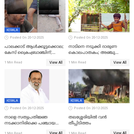
KERALA
Posted On 20-12-2025
Posted On 20-12-2025
പാലക്കാട് ആൾക്കൂട്ടക്കൊല;
നാടിനെ നടുക്കി ദാരുണ
കേസ് ക്രൈംബ്രാഞ്ചിന്;
കൊലപാതകം; അഞ്ചു
DYSPയുടെ നേതൃത്വത്തിൽ
വയസ്സുകാരനെ 'അമ്മ
View All
View All
1 Min Read
1 Min Read
അന്വേഷിക്കും
കഴുത്തുഞെരിച്ച് കൊന്നു
KERALA
KERALA
Posted On 20-12-2025
Posted On 20-12-2025
നാളെ സത്യപ്രതിജ്ഞ
തലശ്ശേരിയിൽ വൻ
നടക്കാനിരിക്കെ പഞ്ചായത്ത്
തീപ്പിടിത്തം
മെമ്പർ മരിച്ചു
View All
View All
1 Min Read
1 Min Read