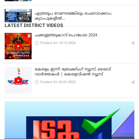
KERALA
എത്രരൂപ വേണമെങ്കിലും ചെലവാക്കാം;
ക്യാംപുകളില്‍
കുറവൊന്നുമുണ്ടാകില്ല;'കാർഷികമേഖലയിലെ
LATEST DISTRICT VIDEOS
നഷ്ടം പ്രത്യേകം പരിഗണിക്കും, സഹായം
പ്രഖ്യാപിക്കും;'സ്ഥിരം ദുരന്തനിവാരണ സംവിധാനം
ചക്കുളത്തുകാവ് പൊങ്കാല 2024
നടപ്പാക്കും, ആദ്യ പദ്ധതി പത്തനംതിട്ടയിൽ;
Posted On 13-12-2024
പ്രളയബാധിത മേഖലകൾ സന്ദർശിച്ച് മുഖ്യമന്ത്രി
കേരളം ഇന്ന്: ബ്രേക്കിംഗ് ന്യൂസ്, ലൈവ്
വാർത്തകൾ | കേരളവിഷൻ ന്യൂസ്
Posted On 03-01-2023