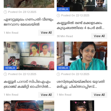
KERALA
Posted On 23-12-2025
Posted On 22-12-2025
ഏഴാറ്റുമുഖം ഗണപതി വീണ്ടും
കണ്ണൂരിൽ രണ്ട് മക്കളടക്കം
ജനവാസ മേഖലയിൽ
കുടുംബത്തിലെ 4 പേർ മരിച്ച
View All
നിലയിൽ
1 Min Read
View All
30 Min Read
KERALA
KERALA
Posted On 22-12-2025
Posted On 22-12-2025
കണ്ണൂർ പാറാട് സിപിഐഎം
ശസ്ത്രക്രിയയ്‌ക്കിടെ യുവതി
ബ്രാഞ്ച് കമ്മിറ്റി ഓഫിസിൽ
മരിച്ചു; ചികിത്സാപ്പിഴവ്
തീയിട്ടു; നേതാക്കളുടെ
ആരോപിച്ച് ബന്ധുക്കൾ;
View All
View All
1 Min Read
1 Min Read
ചിത്രങ്ങളടക്കം കത്തിയ
സംഭവം മാവേലിക്കരയിൽ
നിലയിൽ