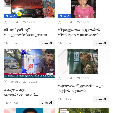
KERALA
KERALA
Posted On 22-12-2025
Posted On 22-12-2025
ജിപ്സി ഡ്രിഫ്റ്റ്
വീട്ടുമുറ്റത്തെ കുളത്തിൽ
ചെയ്യുന്നതിനിടെയുണ്ടായ
വീണ് മൂന്ന് വയസുകാരി
അപകടം; 14 വയസുകാരന്
മരിച്ചു
View All
View All
1 Min Read
1 Min Read
ദാരുണാന്ത്യം; ജീപ്സി
ഓടിച്ചയാൾ അറസ്റ്റിൽ.
Posted On 21-12-2025
Posted On 22-12-2025
മണ്ണാർക്കാട് ഇറങ്ങിയ പുലി
രാജ്യത്താദ്യം;
കൂട്ടിൽ കുടുങ്ങി
പുതുജീവനേകാൻ
View All
ഷിബുവിന്റെ ഹൃദയം
1 Min Read
View All
1 Min Read
എറണാകുളം സർക്കാർ
ജനറൽ