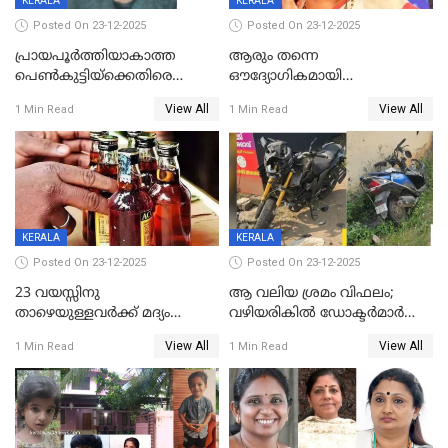
KERALA
KERALA
Posted On 23-12-2025
Posted On 23-12-2025
പ്രായപൂർത്തിയാകാത്ത
ആരും തന്നെ
പെൺകുട്ടിയ്ക്കെതിരെ
ഔദ്യോഗികമായി
ലൈംഗികാതിക്രമം; 36കാരന്
അറിയിച്ചിട്ടില്ല, മേയറെ
View All
View All
1 Min Read
1 Min Read
59 വർഷം തടവും 90,൦൦൦ രൂപ
കണ്ടെത്താൻ ഇന്ന് കോർ
പിഴയും ശിക്ഷ
കമ്മിറ്റി കൂടിയില്ല';
അതൃപ്തിയുമായി ദീപ്തി മേരി
വർഗീസ്
KERALA
KERALA
Posted On 23-12-2025
Posted On 23-12-2025
23 വയസ്സിനു
ആ വലിയ ശ്രമം വിഫലം;
താഴെയുള്ളവർക്ക് മദ്യം
വഴിയരികില്‍ ‌ഡോക്ടര്‍മാര്‍
നൽകിയതിനെതിരെ കർശന
ശസ്ത്രക്രിയ നടത്തിയ ലിനു
View All
View All
1 Min Read
1 Min Read
നടപടി;സ്ഥാപനങ്ങൾക്കെതിരെ
മരണത്തിന് കീഴടങ്ങി
രണ്ട് കേസുകൾ