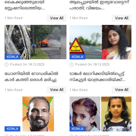
കൈക്കുഞ്ഞുമായി
ആലപ്പുഴയിൽ ഇരട്ടവോട്ടെന്ന്
സ്റ്റേഷനിലെത്തിയ
പരാതി; വിജയം
യുവതിയ്ക്ക് മർദ്ദനം; സിഐ
റദ്ദാക്കണമെന്ന് വലിയമരം
View All
View All
1 Min Read
1 Min Read
കരണത്തടിച്ചു; CC ടിവി
വാർഡിലെ എൽഡിഎഫ്
ദൃശ്യങ്ങൾ പുറത്ത്
സ്ഥാനാർത്ഥി
KERALA
KERALA
Posted On 18-12-2025
Posted On 18-12-2025
ധോണിയിൽ റോഡരികിൽ
ടാങ്കർ ലോറിക്കടിയിൽപ്പെട്ട്
കാർ കത്തി ഒരാൾ മരിച്ചു
സ്കൂട്ടർ യാത്രക്കാരിയ്ക്ക്
ദാരുണാന്ത്യം; അപകടം
View All
View All
1 Min Read
1 Min Read
കണ്ടോത്ത് ദേശീയ പാതയിൽ
KERALA
KERALA