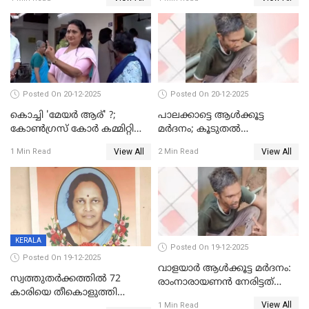
Posted On 20-12-2025
Posted On 20-12-2025
കൊച്ചി 'മേയർ ആര്' ?;
പാലക്കാട്ടെ ആള്‍ക്കൂട്ട
കോണ്‍ഗ്രസ് കോര്‍ കമ്മിറ്റി
മര്‍ദനം; കൂടുതല്‍
യോഗം ചൊവ്വാഴ്ച
അറസ്റ്റുണ്ടാവും, മര്‍ദിച്ചത് 15
View All
View All
1 Min Read
2 Min Read
അംഗ സംഘമെന്ന് വിവരം
KERALA
Posted On 19-12-2025
Posted On 19-12-2025
വാളയാർ ആൾക്കൂട്ട മർദനം:
സ്വത്തുതര്‍ക്കത്തില്‍ 72
രാംനാരായണൻ നേരിട്ടത്
കാരിയെ തീകൊളുത്തി
കൊടും ക്രൂരത; ശരീരത്തിൽ
View All
കൊന്നു;
1 Min Read