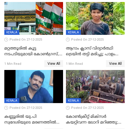
കസ്റ്റഡിയിൽ
KERALA
KERALA
Posted On 27-12-2025
Posted On 27-12-2025
മറ്റത്തൂരിൽ കൂട്ട
ആറാം ക്ലാസ് വിദ്യാർത്ഥി
നടപടിയുമായി കോണ്‍ഗ്രസ്,
ട്രെയിൻ തട്ടി മരിച്ചു; പാളം
ബിജെപി പാളയത്തിലെത്തിയ
മുറിച്ചുകടക്കുന്നതിനിടെ
View All
View All
1 Min Read
1 Min Read
എട്ട് പേര്‍ ഉള്‍പ്പെടെ
അപകടം മലപ്പുറത്ത്
പത്തുപേരെ പുറത്താക്കി,
ചൊവ്വന്നൂരിലും നടപടി
KERALA
KERALA
Posted On 27-12-2025
Posted On 27-12-2025
കണ്ണൂരിൽ യു.പി
കോണ്‍ക്രീറ്റ് മിക്‌സര്‍
സ്വദേശിയുടെ മരണത്തിൽ
കയറ്റിവന്ന ലോറി മറിഞ്ഞു;
അഞ്ചംഗ സംഘത്തിനെതിരെ
രണ്ടുപേര്‍ക്ക് ദാരുണാന്ത്യം;