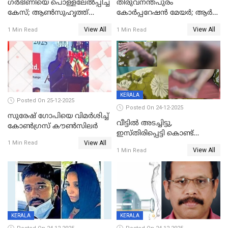
ഗര്‍ഭിണിയെ പൊള്ളലേല്‍പ്പിച്ച
തിരുവനന്തപുരം
കേസ്; ആണ്‍സുഹൃത്ത്
കോര്‍പ്പറേഷന്‍ മേയർ; ആര്‍
പിടിയില്‍
ശ്രീലേഖയ്ക്ക് മുൻതൂക്കം
View All
View All
1 Min Read
1 Min Read
KERALA
Posted On 25-12-2025
Posted On 24-12-2025
സുരേഷ് ഗോപിയെ വിമര്‍ശിച്ച്
വീട്ടിൽ അടച്ചിട്ടു,
കോണ്‍ഗ്രസ് കൗണ്‍സിലര്‍
ഇസ്തിരിപ്പെട്ടി കൊണ്ട്
View All
പൊള്ളിച്ചു; 8 മാസം
1 Min Read
View All
1 Min Read
ഗർഭിണിയായ യുവതിക്ക് ക്രൂര
മർദനം
KERALA
KERALA