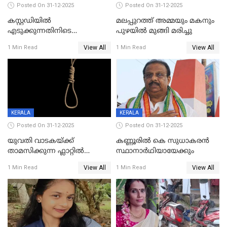
Posted On 31-12-2025
Posted On 31-12-2025
കസ്റ്റഡിയിൽ
മലപ്പുറത്ത് അമ്മയും മകനും
എടുക്കുന്നതിനിടെ
പുഴയിൽ മുങ്ങി മരിച്ചു
വിലങ്ങുമായി രക്ഷപ്പെട്ട
View All
View All
1 Min Read
1 Min Read
വധശ്രമക്കേസ് പ്രതി പിടിയിൽ
KERALA
KERALA
Posted On 31-12-2025
Posted On 31-12-2025
യുവതി വാടകയ്ക്ക്
കണ്ണൂരിൽ കെ സുധാകരൻ
താമസിക്കുന്ന ഫ്ലാറ്റില്‍
സ്ഥാനാർഥിയായേക്കും
തൂങ്ങിമരിച്ച നിലയില്‍;
View All
View All
1 Min Read
1 Min Read
സംഭവം കൈതപ്പൊയിലില്‍