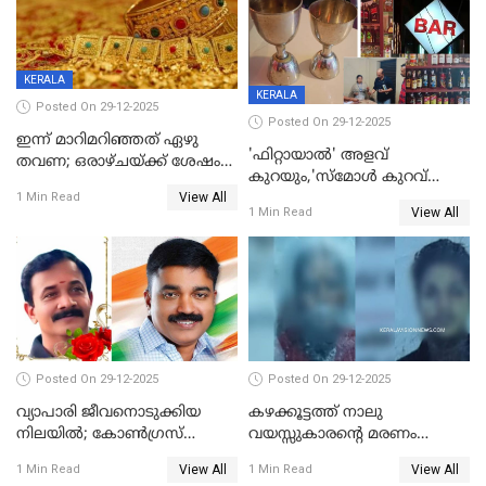
KERALA
KERALA
Posted On 29-12-2025
Posted On 29-12-2025
ഇന്ന് മാറിമറിഞ്ഞത് ഏഴു
'ഫിറ്റായാൽ' അളവ്
തവണ; ഒരാഴ്ചയ്ക്ക് ശേഷം
കുറയും,'സ്‌മോൾ കുറവ്
സ്വർണവിലയിൽ ഇടിവ്
View All
പിടികൂടി; ബാറിന് 25,000 രൂപ
1 Min Read
View All
1 Min Read
പിഴ
Posted On 29-12-2025
Posted On 29-12-2025
വ്യാപാരി ജീവനൊടുക്കിയ
കഴക്കൂട്ടത്ത് നാലു
നിലയില്‍; കോണ്‍ഗ്രസ്
വയസ്സുകാരന്റെ മരണം
കൗണ്‍സിലറുടെ
കൊലപാതകം: അമ്മയും
View All
View All
1 Min Read
1 Min Read
മാനസികപീഡനമെന്ന് കുറിപ്പ്
സുഹൃത്തും പൊലീസ്