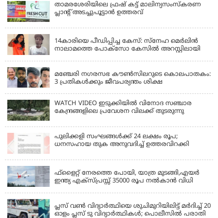
താമരശേരിയിലെ ഫ്രഷ് കട്ട് മാലിന്യസംസ്കരണ
പ്ലാന്റ് അടച്ചുപൂട്ടാൻ ഉത്തരവ്
KERALA
14കാരിയെ പീഡിപ്പിച്ച കേസ്: സ്നേഹ മെർലിൻ
നാലാമത്തെ പോക്‌സോ കേസിൽ അറസ്റ്റിലായി
LATEST NEWS
മഞ്ചേരി നഗരസഭ കൗൺസിലറുടെ കൊലപാതകം:
3 പ്രതികൾക്കും ജീവപര്യന്തം ശിക്ഷ
WATCH VIDEO ഇടുക്കിയിൽ വിനോദ സഞ്ചാര
കേന്ദ്രങ്ങളിലെ പ്രവേശന വിലക്ക് തുടരുന്നു
പുലിക്കളി സംഘങ്ങള്‍ക്ക് 24 ലക്ഷം രൂപ;
ധനസഹായ തുക അനുവദിച്ച് ഉത്തരവിറക്കി
KERALA
ഫ്ളൈറ്റ് നേരത്തെ പോയി, യാത്ര മുടങ്ങി,എയർ
ഇന്ത്യ എക്സ്പ്രസ്സ് 35000 രൂപ നൽകാൻ വിധി
KERALA
പ്ലസ് വൺ വിദ്യാർത്ഥിയെ ശുചിമുറിയിലിട്ട് മർദിച്ച് 20
ഓളം പ്ലസ് ടു വിദ്യാർത്ഥികൾ; പൊലീസിൽ പരാതി