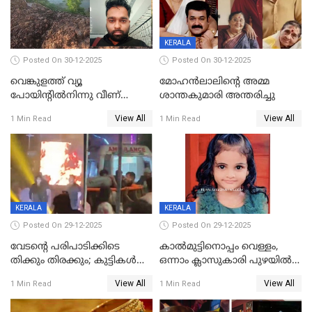
KERALA
Posted On 30-12-2025
Posted On 30-12-2025
വെങ്കുളത്ത് വ്യൂ
മോഹന്‍ലാലിന്‍റെ അമ്മ
പോയിന്റിൽനിന്നു വീണ്
ശാന്തകുമാരി അന്തരിച്ചു
യുവാവ് മരിച്ചു
View All
View All
1 Min Read
1 Min Read
KERALA
KERALA
Posted On 29-12-2025
Posted On 29-12-2025
വേടന്റെ പരിപാടിക്കിടെ
കാൽമുട്ടിനൊപ്പം വെള്ളം,
തിക്കും തിരക്കും; കുട്ടികള്‍
ഒന്നാം ക്ലാസുകാരി പുഴയിൽ
ഉള്‍പ്പെടെ നിരവധി പേര്‍ക്ക്
മുങ്ങി മരിച്ചു; ദാരുണ സംഭവം
View All
View All
1 Min Read
1 Min Read
പരിക്ക്; പാളം മറികടന്ന
കുട്ടികൾക്കൊപ്പം
യുവാവ് ട്രെയിന്‍ തട്ടി മരിച്ചു
കളിക്കുന്നതിനിടെ