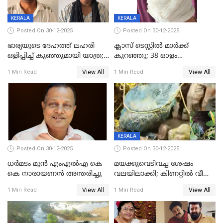
KERALA
KERALA
Posted On 30-12-2025
Posted On 30-12-2025
ഭാര്യയുടെ ദേഹത്ത് ലഹരി
ക്ലാസ് ടെസ്റ്റിൽ മാർക്ക്
ഒളിപ്പിച്ച് കുഞ്ഞുമായി യാത്ര;
കുറഞ്ഞു; 38 ഓളം
ഓട്ടോ വളഞ്ഞ് ദമ്പതികളെ
വിദ്യാർഥികളെ ട്യൂഷൻ
View All
View All
1 Min Read
1 Min Read
പിടികൂടി പൊലീസ്
സെന്ററിലെ അധ്യാപകന്‍
മർദിച്ചതായി പരാതി
KERALA
Posted On 30-12-2025
Posted On 30-12-2025
ധർമടം മുൻ എംഎല്‍എ കെ
മയക്കുവെടിവച്ച ശേഷം
കെ നാരായണന്‍ അന്തരിച്ചു
വലയിലാക്കി; കിണറ്റിൽ വീണ
കടുവയെ പുറത്തെത്തിച്ചു
View All
View All
1 Min Read
1 Min Read