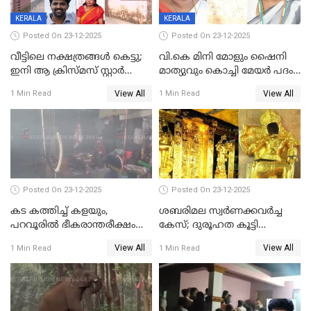
KERALA
KERALA
Posted On 23-12-2025
Posted On 23-12-2025
വീട്ടിലെ നക്ഷത്രങ്ങൾ കെട്ടു;
വി.കെ മിനി മോളും ഷൈനി
ഇനി ആ ക്രിസ്മസ് സ്റ്റാർ
മാത്യുവും കൊച്ചി മേയർ പദം
മാത്രം; പൈതങ്ങൾക്ക്
പങ്കിടും; ദീപ്തി മേരി വർഗീസ്
View All
View All
1 Min Read
1 Min Read
വേണ്ടിയുള്ള
മേയറാകില്ല
പിടിവലിക്കിടയിൽ
അപ്പൂപ്പനെതിരെ പോക്സോ
കേസ് ഒടുവിൽ 4 ജീവനുകൾ
പൊലിഞ്ഞു
Posted On 23-12-2025
Posted On 23-12-2025
കട കത്തിച്ച് കളയും,
ശബരിമല സ്വര്‍ണക്കവര്‍ച്ച
പറവൂരില്‍ ഭീകരാന്തരീക്ഷം
കേസ്; ദുരൂഹത കൂട്ടി
സൃഷ്ടിച്ച് കുട്ടി ലഹരിസംഘം
വിദേശവ്യവസായിയുടെ മൊഴി
View All
View All
1 Min Read
1 Min Read