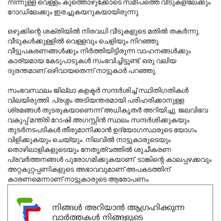
നിന്നുള്ള വെള്ളം കുത്തൊഴുക്കോടെ സമീപത്തെ വീടുകളിലേക്കും
റോഡിലേക്കും ഇരച്ചുകയറുകയായിരുന്നു.
ഒഴുക്കിന്റെ ശക്തിയിൽ നിരവധി വീടുകളുടെ മതിൽ തകർന്നു. 
വീടുകൾക്കുള്ളിൽ വെള്ളവും ചെളിയും നിറഞ്ഞു. 
വീട്ടുപകരണങ്ങൾക്കും നിർത്തിയിട്ടിരുന്ന വാഹനങ്ങൾക്കും 
കാര്യമായ കേടുപാടുകൾ സംഭവിച്ചിട്ടുണ്ട്. ഒരു വലിയ 
ദുരന്തമാണ് ഒഴിവായതെന്ന് നാട്ടുകാർ പറഞ്ഞു.
സംഭവസ്ഥലം ജില്ലാ കളക്ടർ സന്ദർശിച്ച് സ്ഥിതിഗതികൾ
വിലയിരുത്തി. പ്രശ്നം അടിയന്തരമായി പരിഹരിക്കാനുള്ള
ശ്രമങ്ങൾ തുടരുകയാണെന്ന് അധികൃതർ അറിയിച്ചു. ജലവിഭവ
വകുപ്പ് മന്ത്രി റോഷി അഗസ്റ്റിൻ സ്ഥലം സന്ദർശിക്കുകയും
തുടർനടപടികൾ തീരുമാനിക്കാൻ ഉദ്യോഗസ്ഥരുടെ യോഗം
വിളിക്കുകയും ചെയ്യും. നിലവിൽ നാട്ടുകാരുടെയും
തൊഴിലാളികളുടെയും നേതൃത്വത്തിൽ ശുചീകരണ
പ്രവർത്തനങ്ങൾ പുരോഗമിക്കുകയാണ്. ടാങ്കിന്റെ കാലപ്പഴക്കവും
അറ്റകുറ്റപ്പണികളുടെ അഭാവവുമാണ് അപകടത്തിന്
കാരണമെന്നാണ് നാട്ടുകാരുടെ ആരോപണം.
നിങ്ങൾ അറിയാൻ ആഗ്രഹിക്കുന്ന
വാർത്തകൾ നിങ്ങളുടെ