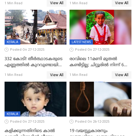
View All
View All
1 Min Read
1 Min Read
കേസ്; തർക്കമുണ്ടായത്
അപകടം കണ്ണൂരിൽ
ഫേഷ്യലിന് 300 രൂപ
ആവശ്യപ്പെട്ടതിനെച്ചൊല്ലി
KERALA
LATEST NEWS
Posted On 27-12-2025
Posted On 27-12-2025
332 കോടി! തീർത്ഥാടകരുടെ
രാവിലെ 11മണി മുതൽ
എണ്ണത്തിൽ കുറവുണ്ടായിട്ടും
കണ്ടിട്ടില്ല; ചിറ്റൂരിൽ നിന്ന് 6
ശബരിമലയിൽ വരുമാനം
വയസ്സുകാരനെ കാണാതായി
View All
View All
1 Min Read
1 Min Read
കുതിച്ചുയരുന്നു
KERALA
Posted On 27-12-2025
Posted On 26-12-2025
കളിക്കുന്നതിനിടെ കാൽ
19 വയസ്സുകാരനും