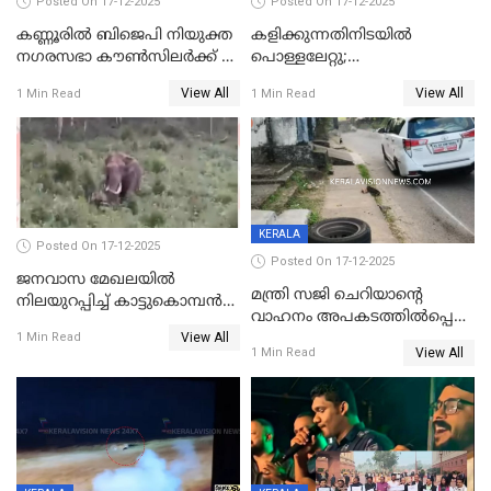
Posted On 17-12-2025
Posted On 17-12-2025
കണ്ണൂരിൽ ബിജെപി നിയുക്ത
കളിക്കുന്നതിനിടയിൽ
നഗരസഭാ കൗൺസിലർക്ക് 36
പൊള്ളലേറ്റു;
വർഷം തടവുശിക്ഷ
ചികിത്സയിലായിരുന്ന രണ്ടാം
View All
View All
1 Min Read
1 Min Read
ക്ലാസ് വിദ്യാർത്ഥിനി മരിച്ചു
KERALA
Posted On 17-12-2025
Posted On 17-12-2025
ജനവാസ മേഖലയില്‍
മന്ത്രി സജി ചെറിയാന്റെ
നിലയുറപ്പിച്ച് കാട്ടുകൊമ്പന്‍
വാഹനം അപകടത്തിൽപ്പെട്ടു;
പടയപ്പ
View All
മന്ത്രിയും സംഘവും
1 Min Read
View All
1 Min Read
രക്ഷപ്പെട്ടത് തലനാരിടയ്ക്ക്