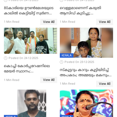
Posted On 24-12-2025
Posted On 24-12-2025
80കാരിയെ ഊൺമേശയുടെ
വെള്ളമാണെന്ന് കരുതി
കാലിൽ കെട്ടിയിട്ട് സ്വർണവും
ആസിഡ് കുടിച്ചു;
പണവും കവർന്നു;
ചികിത്സയിലിരുന്ന ആള്‍
View All
View All
1 Min Read
1 Min Read
കൊച്ചുമകനും സുഹൃത്തും
മരിച്ചു
അറസ്റ്റിൽ
KERALA
Posted On 24-12-2025
Posted On 23-12-2025
കൊച്ചി കോര്‍പ്പറേഷനിലെ
സ്കൂട്ടറും കാറും കൂട്ടിയിടിച്ച്
മേയര്‍ സ്ഥാനം;
അപകടം; അമ്മയും മകനും
കോണ്‍ഗ്രസില്‍ അതൃപതി
View All
മരിച്ചു, മറ്റൊരു മകൻ
1 Min Read
രൂക്ഷം
View All
1 Min Read
ഗുരുതരാവസ്ഥയിൽ