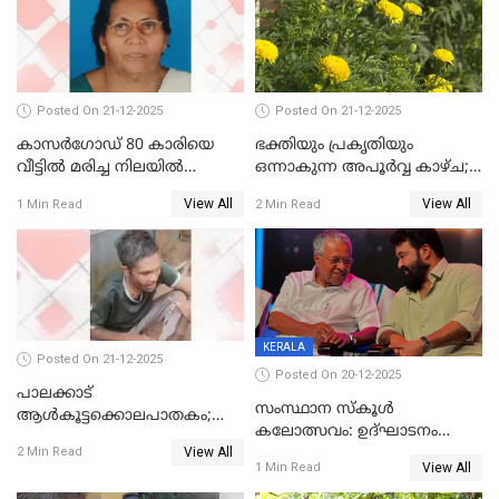
ആശുപത്രിയിലെത്തിച്ചു
Posted On 21-12-2025
Posted On 21-12-2025
കാസർഗോഡ് 80 കാരിയെ
ഭക്തിയും പ്രകൃതിയും
വീട്ടിൽ മരിച്ച നിലയിൽ
ഒന്നാകുന്ന അപൂര്‍വ്വ കാഴ്ച;
കണ്ടെത്തി
ഭക്തർക്ക്
View All
View All
1 Min Read
2 Min Read
കാഴ്ചാനുഭവമൊരുക്കി
ശബരീ നന്ദനം
KERALA
Posted On 21-12-2025
Posted On 20-12-2025
പാലക്കാട്‌
സംസ്ഥാന സ്കൂൾ
ആൾകൂട്ടക്കൊലപാതകം;
കലോത്സവം: ഉദ്ഘാടനം
അന്വേഷണം
View All
മുഖ്യമന്ത്രി, സമാപനത്തിൽ
2 Min Read
ഊർജ്ജിതമാക്കിമാക്കി
View All
1 Min Read
മുഖ്യാതിഥിയായി
ക്രൈംബ്രാഞ്ച്
മോഹൻലാൽ