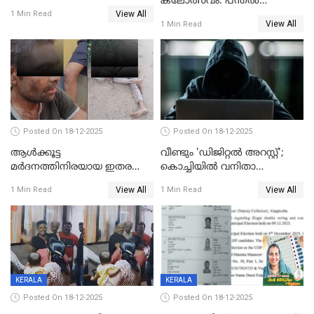
കലോത്സവം: പന്തൽ
View All
കാൽനാട്ടൽ 20 ന്
1 Min Read
View All
1 Min Read
Posted On 18-12-2025
Posted On 18-12-2025
ആൾക്കൂട്ട
വീണ്ടും 'ഡിജിറ്റല്‍ അറസ്റ്റ്';
മർദനത്തിനിരയായ ഇതര
കൊച്ചിയില്‍ വനിതാ
സംസ്ഥാന തൊഴിലാളി മരിച്ചു;
ഡോക്ടര്‍ക്ക് നഷ്ടമായത് 6.38
View All
View All
1 Min Read
1 Min Read
നടുക്കുന്ന സംഭവം
കോടി രൂപ
വാളയാറിൽ
KERALA
KERALA
Posted On 18-12-2025
Posted On 18-12-2025