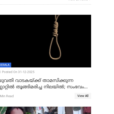
KERALA
Posted On 31-12-2025
യുവതി വാടകയ്ക്ക് താമസിക്കുന്ന
്ലാറ്റില്‍ തൂങ്ങിമരിച്ച നിലയില്‍; സംഭവം
കൈതപ്പൊയിലില്‍
 Min Read
View All