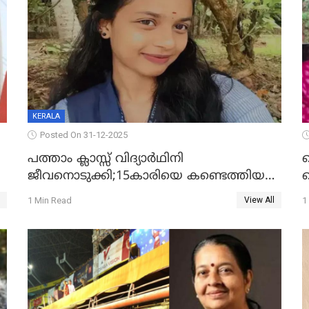
KERALA
Posted On 31-12-2025
പത്താം ക്ലാസ്സ് വിദ്യാര്‍ഥിനി
ജീവനൊടുക്കി;15കാരിയെ കണ്ടെത്തിയത്
ക
കിടപ്പുമുറിയില്‍ തൂങ്ങി മരിച്ച നിലയിൽ
ല
1 Min Read
1
View All
ദ