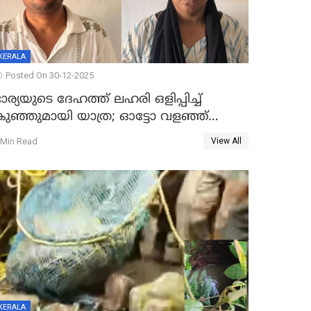
KERALA
Posted On 30-12-2025
ാര്യയുടെ ദേഹത്ത് ലഹരി ഒളിപ്പിച്ച്
കുഞ്ഞുമായി യാത്ര; ഓട്ടോ വളഞ്ഞ്
ദമ്പതികളെ പിടികൂടി പൊലീസ്
 Min Read
View All
KERALA