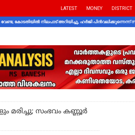
LATEST
MONEY
DISTRICT
വേണ്ട; കോടതിയിൽ നിലപാട് അറിയിച്ചു, ഹർജി പിൻവലിക്കുന്നെന്ന്
ും മരിച്ചു; സംഭവം കണ്ണൂര്‍