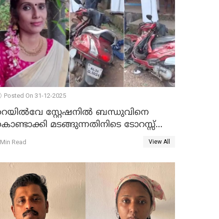
Posted On 31-12-2025
റെയിൽവേ സ്റ്റേഷനിൽ ബന്ധുവിനെ
ൊണ്ടാക്കി മടങ്ങുന്നതിനിടെ ടോറസ്സ്
ോറി സ്കൂട്ടറിൽ ഇടിച്ചു : യുവതിക്ക്
 Min Read
View All
ാരുണാന്ത്യം