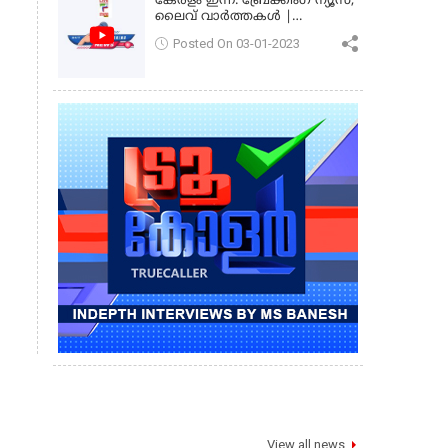
കേരളം ഇന്ന്: ബ്രേക്കിംഗ് ന്യൂസ്,
ലൈവ് വാർത്തകൾ |
കേരളവിഷൻ ന്യൂസ്
Posted On 03-01-2023
View all news