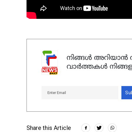
നിങ്ങൾ അറിയാൻ ആ
വാർത്തകൾ നിങ്ങള
Su
Share this Article