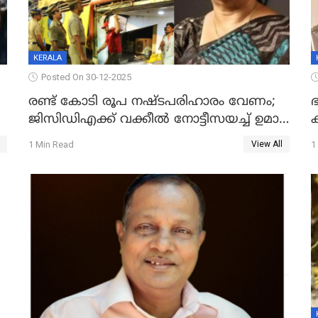
KERALA
Posted On 30-12-2025
രണ്ട് കോടി രൂപ നഷ്ടപരിഹാരം വേണം;
ഭ
ജിസിഡിഎക്ക് വക്കീൽ നോട്ടീസയച്ച് ഉമാ
തോമസ്
1 Min Read
1
View All