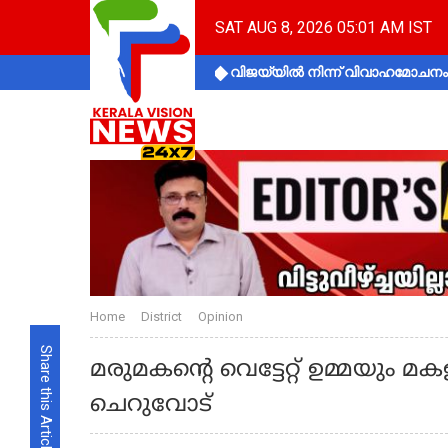
SAT AUG 8, 2026 05:01 AM IST
വിജയ്‌യിൽ നിന്ന് വിവാഹമോചനം 
Home
District
Opinion
Share this Article
മരുമകന്റെ വെട്ടേറ്റ് ഉമ്മയും മകള
ചെറുവോട്