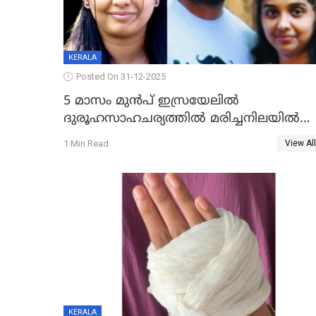
KERALA
Posted On 31-12-2025
5 മാസം മുൻപ് ഇസ്രയേലിൽ
ദുരൂഹസാഹചര്യത്തിൽ മരിച്ചനിലയിൽ
കണ്ടെത്തിയ മലയാളി യുവാവിന്റെ
1 Min Read
View All
ഭാര്യയും മരിച്ചു
KERALA