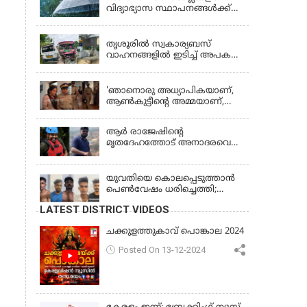
വിദ്യാഭ്യാസ സ്ഥാപനങ്ങൾക്ക്
നാളെ (വെള്ളിയാഴ്ച) അവധി
KERALA
തൃശൂരിൽ സ്വകാര്യബസ്
വാഹനങ്ങളില്‍ ഇടിച്ച് അപകടം:
18കാരി ഉൾപ്പെടെ രണ്ട് മരണം,
KERALA
പത്തോളം പേർക്ക് പരിക്ക്
'ഞാനൊരു അധ്യാപികയാണ്,
ആണ്‍കുട്ടീന്റെ അമ്മയാണ്‌,
MDMA കൊടുത്തിട്ടില്ല; കീർത്തന
മാധ്യമങ്ങളോട്; പൊലീസ്
ആര്‍ രാജേഷിന്റെ
കസ്റ്റഡിയിൽ വിട്ട് കോടതി,
മൃതദേഹത്തോട് അനാദരവെന്ന്
ജാമ്യാപേക്ഷ തള്ളി
പരാതി; ആംബുലന്‍സ്
ക്രമീകരണത്തില്‍ ഗുരുതര
വീഴ്ച; മൃതദേഹം ചാവക്കാട്
യുവതിയെ കൊലപ്പെടുത്താൻ
വരെ എത്തിച്ചത് ഫ്രീസര്‍
പെൺവേഷം ധരിച്ചെത്തി;
സംവിധാനം ഇല്ലാതെയെന്നും
അഞ്ചംഗ സംഘം പിടിയിൽ
LATEST DISTRICT VIDEOS
ആരോപണം
ചക്കുളത്തുകാവ് പൊങ്കാല 2024
Posted On 13-12-2024