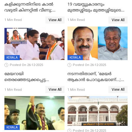
കളിക്കുന്നതിനിടെ കാൽ
19 വയസ്സുകാരനും
വഴുതി കിണറ്റിൽ വീണു;
മുത്തശ്ശിയും മുത്തശ്ശിയുടെ
ഒന്നര വയസ്സുകാരന്
സഹോദരിയും വീട്ടിൽ തൂങ്ങി
View All
View All
1 Min Read
1 Min Read
ദാരുണാന്ത്യം
മരിച്ചനിലയിൽ
KERALA
KERALA
Posted On 26-12-2025
Posted On 26-12-2025
മേയറായി
നടന്നതിതാണ്, ‘മേയർ
തെരഞ്ഞെടുക്കപ്പെട്ട
ആകാൻ പോവുകയാണ്...;
ശേഷമുള്ള പി ഇന്ദിരയുടെ
ആവട്ടെ, അഭിനന്ദനങ്ങൾ’;
View All
View All
1 Min Read
1 Min Read
ആദ്യ വോട്ട് അസാധു; കണ്ണൂർ
മുഖ്യമന്ത്രിയുടെ ഓഫീസ്
ഡെപ്യൂട്ടി മേയർ സ്ഥാനത്ത്
തന്നെ വിശദീകരിയ്ക്കുന്നു;
താഹിറിന് വിജയം
സത്യമിതാണ്
KERALA
Posted On 26-12-2025