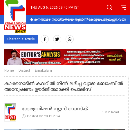
THU AUG 6, 2026 09:40 PM IST
കനത്തമഴ സാധ്യതയെ തുടർന്ന് കോട്ടയം,ആലപ്പുഴ,വയനാട്
Share this Article
Home
District
Ernakulam
കാക്കനാടില്‍ കവറില്‍ നിന്ന് ലഭിച്ച വ്യാജ ബോംബില്‍
അന്വേഷണം ഊര്‍ജിതമാക്കി പൊലീസ്
കേരളവിഷൻ ന്യൂസ് ഡെസ്‌ക്
1 Min Read
Posted On 20-12-2024