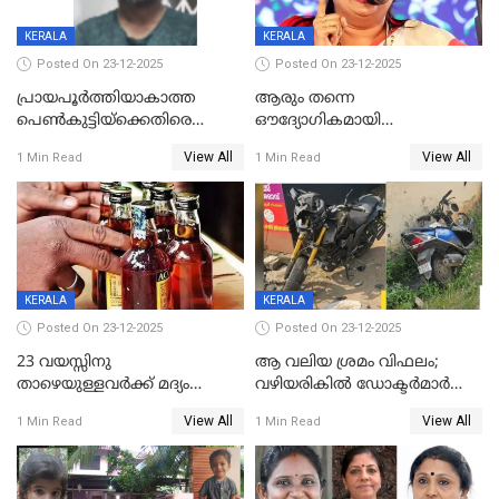
KERALA
KERALA
Posted On 23-12-2025
Posted On 23-12-2025
പ്രായപൂർത്തിയാകാത്ത
ആരും തന്നെ
പെൺകുട്ടിയ്ക്കെതിരെ
ഔദ്യോഗികമായി
ലൈംഗികാതിക്രമം; 36കാരന്
അറിയിച്ചിട്ടില്ല, മേയറെ
View All
View All
1 Min Read
1 Min Read
59 വർഷം തടവും 90,൦൦൦ രൂപ
കണ്ടെത്താൻ ഇന്ന് കോർ
പിഴയും ശിക്ഷ
കമ്മിറ്റി കൂടിയില്ല';
അതൃപ്തിയുമായി ദീപ്തി മേരി
വർഗീസ്
KERALA
KERALA
Posted On 23-12-2025
Posted On 23-12-2025
23 വയസ്സിനു
ആ വലിയ ശ്രമം വിഫലം;
താഴെയുള്ളവർക്ക് മദ്യം
വഴിയരികില്‍ ‌ഡോക്ടര്‍മാര്‍
നൽകിയതിനെതിരെ കർശന
ശസ്ത്രക്രിയ നടത്തിയ ലിനു
View All
View All
1 Min Read
1 Min Read
നടപടി;സ്ഥാപനങ്ങൾക്കെതിരെ
മരണത്തിന് കീഴടങ്ങി
രണ്ട് കേസുകൾ