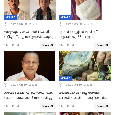
KERALA
KERALA
Posted On 30-12-2025
Posted On 30-12-2025
ഭാര്യയുടെ ദേഹത്ത് ലഹരി
ക്ലാസ് ടെസ്റ്റിൽ മാർക്ക്
ഒളിപ്പിച്ച് കുഞ്ഞുമായി യാത്ര;
കുറഞ്ഞു; 38 ഓളം
ഓട്ടോ വളഞ്ഞ് ദമ്പതികളെ
വിദ്യാർഥികളെ ട്യൂഷൻ
View All
View All
1 Min Read
1 Min Read
പിടികൂടി പൊലീസ്
സെന്ററിലെ അധ്യാപകന്‍
മർദിച്ചതായി പരാതി
KERALA
Posted On 30-12-2025
Posted On 30-12-2025
ധർമടം മുൻ എംഎല്‍എ കെ
മയക്കുവെടിവച്ച ശേഷം
കെ നാരായണന്‍ അന്തരിച്ചു
വലയിലാക്കി; കിണറ്റിൽ വീണ
കടുവയെ പുറത്തെത്തിച്ചു
View All
View All
1 Min Read
1 Min Read