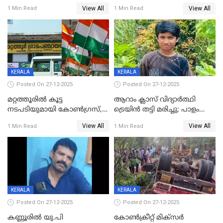
കൗണ്‍സിലറുടെ
കൊലപാതകം: അമ്മയും
View All
View All
1 Min Read
1 Min Read
മാനസികപീഡനമെന്ന് കുറിപ്പ്
സുഹൃത്തും പൊലീസ്
കസ്റ്റഡിയിൽ
KERALA
KERALA
Posted On 27-12-2025
Posted On 27-12-2025
മറ്റത്തൂരിൽ കൂട്ട
ആറാം ക്ലാസ് വിദ്യാർത്ഥി
നടപടിയുമായി കോണ്‍ഗ്രസ്,
ട്രെയിൻ തട്ടി മരിച്ചു; പാളം
ബിജെപി പാളയത്തിലെത്തിയ
മുറിച്ചുകടക്കുന്നതിനിടെ
View All
View All
1 Min Read
1 Min Read
എട്ട് പേര്‍ ഉള്‍പ്പെടെ
അപകടം മലപ്പുറത്ത്
പത്തുപേരെ പുറത്താക്കി,
ചൊവ്വന്നൂരിലും നടപടി
KERALA
KERALA
Posted On 27-12-2025
Posted On 27-12-2025
കണ്ണൂരിൽ യു.പി
കോണ്‍ക്രീറ്റ് മിക്‌സര്‍