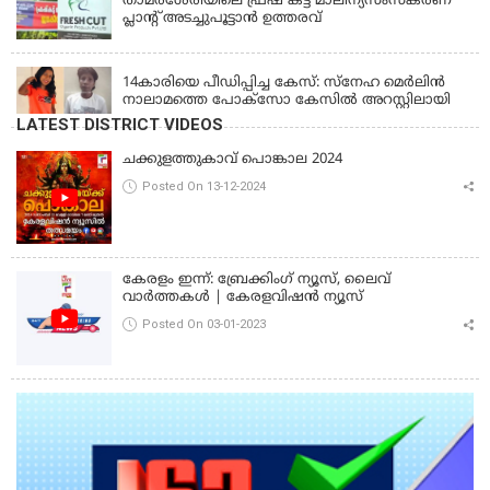
താമരശേരിയിലെ ഫ്രഷ് കട്ട് മാലിന്യസംസ്കരണ
പ്ലാന്റ് അടച്ചുപൂട്ടാൻ ഉത്തരവ്
KERALA
14കാരിയെ പീഡിപ്പിച്ച കേസ്: സ്നേഹ മെർലിൻ
നാലാമത്തെ പോക്‌സോ കേസിൽ അറസ്റ്റിലായി
LATEST DISTRICT VIDEOS
ചക്കുളത്തുകാവ് പൊങ്കാല 2024
Posted On 13-12-2024
കേരളം ഇന്ന്: ബ്രേക്കിംഗ് ന്യൂസ്, ലൈവ്
വാർത്തകൾ | കേരളവിഷൻ ന്യൂസ്
Posted On 03-01-2023