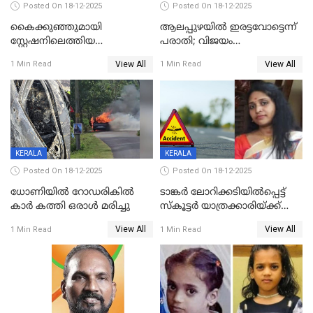
Posted On 18-12-2025
Posted On 18-12-2025
കൈക്കുഞ്ഞുമായി
ആലപ്പുഴയിൽ ഇരട്ടവോട്ടെന്ന്
സ്റ്റേഷനിലെത്തിയ
പരാതി; വിജയം
യുവതിയ്ക്ക് മർദ്ദനം; സിഐ
റദ്ദാക്കണമെന്ന് വലിയമരം
View All
View All
1 Min Read
1 Min Read
കരണത്തടിച്ചു; CC ടിവി
വാർഡിലെ എൽഡിഎഫ്
ദൃശ്യങ്ങൾ പുറത്ത്
സ്ഥാനാർത്ഥി
KERALA
KERALA
Posted On 18-12-2025
Posted On 18-12-2025
ധോണിയിൽ റോഡരികിൽ
ടാങ്കർ ലോറിക്കടിയിൽപ്പെട്ട്
കാർ കത്തി ഒരാൾ മരിച്ചു
സ്കൂട്ടർ യാത്രക്കാരിയ്ക്ക്
ദാരുണാന്ത്യം; അപകടം
View All
View All
1 Min Read
1 Min Read
കണ്ടോത്ത് ദേശീയ പാതയിൽ