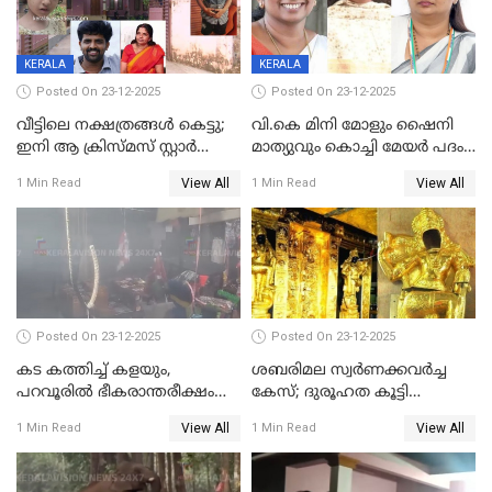
KERALA
KERALA
Posted On 23-12-2025
Posted On 23-12-2025
വീട്ടിലെ നക്ഷത്രങ്ങൾ കെട്ടു;
വി.കെ മിനി മോളും ഷൈനി
ഇനി ആ ക്രിസ്മസ് സ്റ്റാർ
മാത്യുവും കൊച്ചി മേയർ പദം
മാത്രം; പൈതങ്ങൾക്ക്
പങ്കിടും; ദീപ്തി മേരി വർഗീസ്
View All
View All
1 Min Read
1 Min Read
വേണ്ടിയുള്ള
മേയറാകില്ല
പിടിവലിക്കിടയിൽ
അപ്പൂപ്പനെതിരെ പോക്സോ
കേസ് ഒടുവിൽ 4 ജീവനുകൾ
പൊലിഞ്ഞു
Posted On 23-12-2025
Posted On 23-12-2025
കട കത്തിച്ച് കളയും,
ശബരിമല സ്വര്‍ണക്കവര്‍ച്ച
പറവൂരില്‍ ഭീകരാന്തരീക്ഷം
കേസ്; ദുരൂഹത കൂട്ടി
സൃഷ്ടിച്ച് കുട്ടി ലഹരിസംഘം
വിദേശവ്യവസായിയുടെ മൊഴി
View All
View All
1 Min Read
1 Min Read