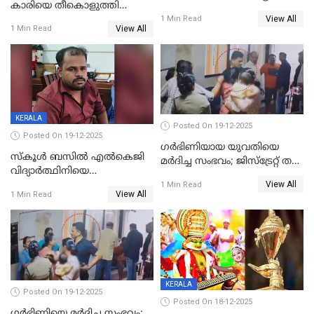
കാരിയെ തീകൊളുത്തി
കൊടും ക്രൂരത; ശരീരത്തിൽ
View All
കൊന്നു;
1 Min Read
നാൽപ്പതിലേറെ
View All
1 Min Read
ക്രൂരകൊലപാതകത്തില്‍
മുറിവുകളെന്ന് പോസ്റ്റ്‌മോർട്ടം
സഹോദരിപുത്രന് ജീവപര്യന്തം
റിപ്പോർട്ട്
KERALA
Posted On 19-12-2025
Posted On 19-12-2025
ഗര്‍ഭിണിയായ യുവതിയെ
സ്കൂൾ ബസിൽ എൽകെജി
മര്‍ദിച്ച സംഭവം; ജിസ്‌ട്രേറ്റ് തല
വിദ്യാര്‍ത്ഥിനിയെ
അന്വേഷണം വേണമെന്ന്
View All
ലൈംഗികമായി ഉപദ്രവിച്ചു;
1 Min Read
യുവതി
View All
1 Min Read
ക്ലീനര്‍ പിടിയിൽ
KERALA
Posted On 19-12-2025
Posted On 18-12-2025
ഗര്‍ഭിണിയെ മർദിച്ച സംഭവം;