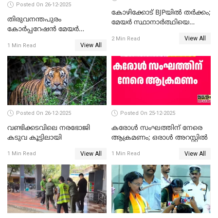
Posted On 26-12-2025
കോഴിക്കോട് BJPയിൽ തർക്കം;
തിരുവനന്തപുരം
മേയർ സ്ഥാനാർത്ഥിയെ
കോര്‍പ്പറേഷന്‍ മേയര്‍
പരസ്യമായി പ്രഖ്യാപിച്ചില്ല
View All
തെരഞ്ഞെടുപ്പ്; സിപിഐഎം
2 Min Read
View All
1 Min Read
ഹൈക്കോടതിയിലേക്ക്;
സത്യപ്രതിജ്ഞ ചടങ്ങില്‍
ചട്ടലംഘനമെന്ന് പാർട്ടി
Posted On 26-12-2025
Posted On 25-12-2025
വണ്ടിക്കടവിലെ നരഭോജി
കരോള്‍ സംഘത്തിന് നേരെ
കടുവ കൂട്ടിലായി
ആക്രമണം; ഒരാള്‍ അറസ്റ്റില്‍
View All
View All
1 Min Read
1 Min Read