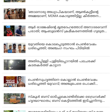
പത്തോളം പേർക്ക് പരിക്ക്
KERALA
'ഞാനൊരു അധ്യാപികയാണ്, ആണ്‍കുട്ടീന്റെ
അമ്മയാണ്‌, MDMA കൊടുത്തിട്ടില്ല; കീർത്തന
മാധ്യമങ്ങളോട്; പൊലീസ് കസ്റ്റഡിയിൽ വിട്ട്
കോടതി, ജാമ്യാപേക്ഷ തള്ളി
ആര്‍ രാജേഷിന്റെ മൃതദേഹത്തോട് അനാദരവെന്ന്
പരാതി; ആംബുലന്‍സ് ക്രമീകരണത്തില്‍ ഗുരുതര
വീഴ്ച; മൃതദേഹം ചാവക്കാട് വരെ എത്തിച്ചത്
ഫ്രീസര്‍ സംവിധാനം ഇല്ലാതെയെന്നും ആരോപണം
യുവതിയെ കൊലപ്പെടുത്താൻ പെൺവേഷം
ധരിച്ചെത്തി; അഞ്ചംഗ സംഘം പിടിയിൽ
അതിരപ്പിള്ളി പുളിയിലപ്പാറയിൽ പലചരക്ക്
കടതകർത്ത് കാട്ടാന
KERALA
പെണ്‍സുഹൃത്തിനെ കൊല്ലാന്‍ പെണ്‍വേഷം
ധരിച്ചെത്തി യുവാവ്; അഞ്ചുപേരെ പൊക്കി
പൊലീസ്
KERALA
സ്കൂൾ ബസ് ഓടിച്ചുകൊണ്ടിരിക്കെ ഡ്രൈവർക്ക്
ഹൃദയാഘാതം; ബസ് കെട്ടിടത്തിൽ ഇടിച്ചുനിന്നു;
ഡ്രൈവർ മരിച്ചു, രണ്ട് കുട്ടികൾക്ക് പരിക്ക്