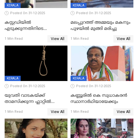
KERALA
KERALA
Posted On 31-12-2025
Posted On 31-12-2025
കസ്റ്റഡിയിൽ
മലപ്പുറത്ത് അമ്മയും മകനും
എടുക്കുന്നതിനിടെ
പുഴയിൽ മുങ്ങി മരിച്ചു
വിലങ്ങുമായി രക്ഷപ്പെട്ട
View All
View All
1 Min Read
1 Min Read
വധശ്രമക്കേസ് പ്രതി പിടിയിൽ
KERALA
KERALA
Posted On 31-12-2025
Posted On 31-12-2025
യുവതി വാടകയ്ക്ക്
കണ്ണൂരിൽ കെ സുധാകരൻ
താമസിക്കുന്ന ഫ്ലാറ്റില്‍
സ്ഥാനാർഥിയായേക്കും
തൂങ്ങിമരിച്ച നിലയില്‍;
View All
View All
1 Min Read
1 Min Read
സംഭവം കൈതപ്പൊയിലില്‍