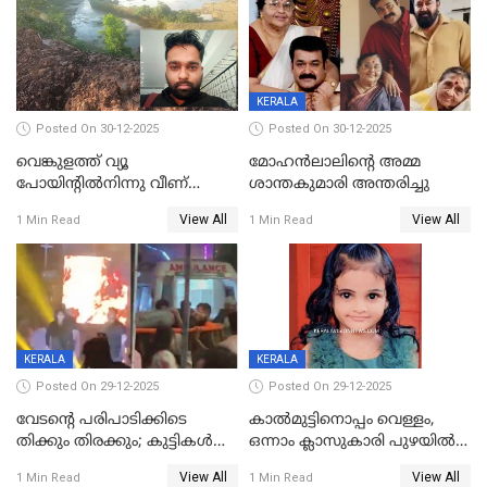
KERALA
Posted On 30-12-2025
Posted On 30-12-2025
വെങ്കുളത്ത് വ്യൂ
മോഹന്‍ലാലിന്‍റെ അമ്മ
പോയിന്റിൽനിന്നു വീണ്
ശാന്തകുമാരി അന്തരിച്ചു
യുവാവ് മരിച്ചു
View All
View All
1 Min Read
1 Min Read
KERALA
KERALA
Posted On 29-12-2025
Posted On 29-12-2025
വേടന്റെ പരിപാടിക്കിടെ
കാൽമുട്ടിനൊപ്പം വെള്ളം,
തിക്കും തിരക്കും; കുട്ടികള്‍
ഒന്നാം ക്ലാസുകാരി പുഴയിൽ
ഉള്‍പ്പെടെ നിരവധി പേര്‍ക്ക്
മുങ്ങി മരിച്ചു; ദാരുണ സംഭവം
View All
View All
1 Min Read
1 Min Read
പരിക്ക്; പാളം മറികടന്ന
കുട്ടികൾക്കൊപ്പം