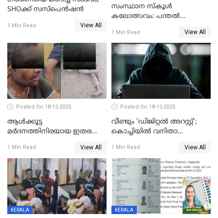
സംസ്ഥാന സ്കൂൾ
SHOക്ക് സസ്പെൻഷൻ
കലോത്സവം: പന്തൽ
View All
കാൽനാട്ടൽ 20 ന്
1 Min Read
View All
1 Min Read
Posted On 18-12-2025
Posted On 18-12-2025
ആൾക്കൂട്ട
വീണ്ടും 'ഡിജിറ്റല്‍ അറസ്റ്റ്';
മർദനത്തിനിരയായ ഇതര
കൊച്ചിയില്‍ വനിതാ
സംസ്ഥാന തൊഴിലാളി മരിച്ചു;
ഡോക്ടര്‍ക്ക് നഷ്ടമായത് 6.38
View All
View All
1 Min Read
1 Min Read
നടുക്കുന്ന സംഭവം
കോടി രൂപ
വാളയാറിൽ
KERALA
KERALA