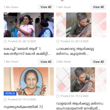
മെമ്പർ മരിച്ചു
View All
View All
1 Min Read
1 Min Read
Posted On 20-12-2025
Posted On 20-12-2025
കൊച്ചി 'മേയർ ആര്' ?;
പാലക്കാട്ടെ ആള്‍ക്കൂട്ട
കോണ്‍ഗ്രസ് കോര്‍ കമ്മിറ്റി
മര്‍ദനം; കൂടുതല്‍
യോഗം ചൊവ്വാഴ്ച
അറസ്റ്റുണ്ടാവും, മര്‍ദിച്ചത് 15
View All
View All
1 Min Read
2 Min Read
അംഗ സംഘമെന്ന് വിവരം
KERALA
Posted On 19-12-2025
Posted On 19-12-2025
വാളയാർ ആൾക്കൂട്ട മർദനം:
സ്വത്തുതര്‍ക്കത്തില്‍ 72
രാംനാരായണൻ നേരിട്ടത്