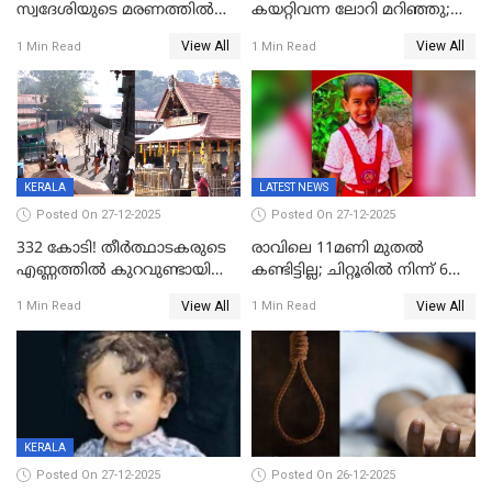
സ്വദേശിയുടെ മരണത്തിൽ
കയറ്റിവന്ന ലോറി മറിഞ്ഞു;
അഞ്ചംഗ സംഘത്തിനെതിരെ
രണ്ടുപേര്‍ക്ക് ദാരുണാന്ത്യം;
View All
View All
1 Min Read
1 Min Read
കേസ്; തർക്കമുണ്ടായത്
അപകടം കണ്ണൂരിൽ
ഫേഷ്യലിന് 300 രൂപ
ആവശ്യപ്പെട്ടതിനെച്ചൊല്ലി
KERALA
LATEST NEWS
Posted On 27-12-2025
Posted On 27-12-2025
332 കോടി! തീർത്ഥാടകരുടെ
രാവിലെ 11മണി മുതൽ
എണ്ണത്തിൽ കുറവുണ്ടായിട്ടും
കണ്ടിട്ടില്ല; ചിറ്റൂരിൽ നിന്ന് 6
ശബരിമലയിൽ വരുമാനം
വയസ്സുകാരനെ കാണാതായി
View All
View All
1 Min Read
1 Min Read
കുതിച്ചുയരുന്നു
KERALA
Posted On 27-12-2025
Posted On 26-12-2025