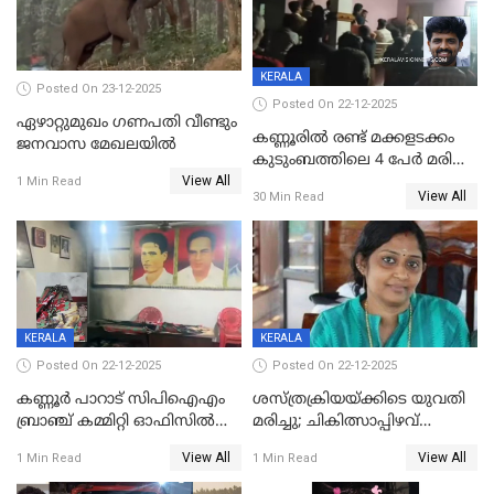
KERALA
Posted On 23-12-2025
Posted On 22-12-2025
ഏഴാറ്റുമുഖം ഗണപതി വീണ്ടും
കണ്ണൂരിൽ രണ്ട് മക്കളടക്കം
ജനവാസ മേഖലയിൽ
കുടുംബത്തിലെ 4 പേർ മരിച്ച
View All
നിലയിൽ
1 Min Read
View All
30 Min Read
KERALA
KERALA
Posted On 22-12-2025
Posted On 22-12-2025
കണ്ണൂർ പാറാട് സിപിഐഎം
ശസ്ത്രക്രിയയ്‌ക്കിടെ യുവതി
ബ്രാഞ്ച് കമ്മിറ്റി ഓഫിസിൽ
മരിച്ചു; ചികിത്സാപ്പിഴവ്
തീയിട്ടു; നേതാക്കളുടെ
ആരോപിച്ച് ബന്ധുക്കൾ;
View All
View All
1 Min Read
1 Min Read
ചിത്രങ്ങളടക്കം കത്തിയ
സംഭവം മാവേലിക്കരയിൽ
നിലയിൽ