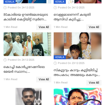
KERALA
KERALA
Posted On 24-12-2025
Posted On 24-12-2025
80കാരിയെ ഊൺമേശയുടെ
വെള്ളമാണെന്ന് കരുതി
കാലിൽ കെട്ടിയിട്ട് സ്വർണവും
ആസിഡ് കുടിച്ചു;
പണവും കവർന്നു;
ചികിത്സയിലിരുന്ന ആള്‍
View All
View All
1 Min Read
1 Min Read
കൊച്ചുമകനും സുഹൃത്തും
മരിച്ചു
അറസ്റ്റിൽ
KERALA
Posted On 24-12-2025
Posted On 23-12-2025
കൊച്ചി കോര്‍പ്പറേഷനിലെ
സ്കൂട്ടറും കാറും കൂട്ടിയിടിച്ച്
മേയര്‍ സ്ഥാനം;
അപകടം; അമ്മയും മകനും
കോണ്‍ഗ്രസില്‍ അതൃപതി
View All
മരിച്ചു, മറ്റൊരു മകൻ
1 Min Read
രൂക്ഷം
View All
1 Min Read
ഗുരുതരാവസ്ഥയിൽ