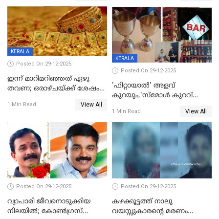
യുവാവ് ട്രെയിന്‍ തട്ടി മരിച്ചു
കളിക്കുന്നതിനിടെ
KERALA
KERALA
Posted On 29-12-2025
Posted On 29-12-2025
ഇന്ന് മാറിമറിഞ്ഞത് ഏഴു
'ഫിറ്റായാൽ' അളവ്
തവണ; ഒരാഴ്ചയ്ക്ക് ശേഷം
കുറയും,'സ്‌മോൾ കുറവ്
സ്വർണവിലയിൽ ഇടിവ്
View All
പിടികൂടി; ബാറിന് 25,000 രൂപ
1 Min Read
View All
1 Min Read
പിഴ
Posted On 29-12-2025
Posted On 29-12-2025
വ്യാപാരി ജീവനൊടുക്കിയ
കഴക്കൂട്ടത്ത് നാലു
നിലയില്‍; കോണ്‍ഗ്രസ്
വയസ്സുകാരന്റെ മരണം