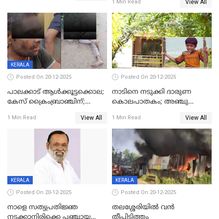
View All
1 Min Read
മുഖ്യാതിഥിയായി
ക്രൈംബ്രാഞ്ച്
മോഹൻലാൽ
KERALA
Posted On 20-12-2025
Posted On 20-12-2025
പാലക്കാട് ആൾക്കൂട്ടക്കൊല;
നാടിനെ നടുക്കി ദാരുണ
കേസ് ക്രൈംബ്രാഞ്ചിന്;
കൊലപാതകം; അഞ്ചു
DYSPയുടെ നേതൃത്വത്തിൽ
വയസ്സുകാരനെ 'അമ്മ
View All
View All
1 Min Read
1 Min Read
അന്വേഷിക്കും
കഴുത്തുഞെരിച്ച് കൊന്നു
KERALA
KERALA
Posted On 20-12-2025
Posted On 20-12-2025
നാളെ സത്യപ്രതിജ്ഞ
തലശ്ശേരിയിൽ വൻ
നടക്കാനിരിക്കെ പഞ്ചായത്ത്
തീപ്പിടിത്തം