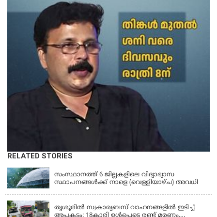
RELATED STORIES
KERALA
സംസ്ഥാനത്ത് 6 ജില്ലകളിലെ വിദ്യാഭ്യാസ
സ്ഥാപനങ്ങൾക്ക് നാളെ (വെള്ളിയാഴ്ച) അവധി
KERALA
തൃശൂരിൽ സ്വകാര്യബസ് വാഹനങ്ങളില്‍ ഇടിച്ച്
അപകടം: 18കാരി ഉൾപ്പെടെ രണ്ട് മരണം,