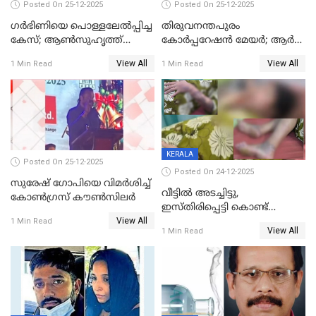
Posted On 25-12-2025
Posted On 25-12-2025
ഗര്‍ഭിണിയെ പൊള്ളലേല്‍പ്പിച്ച
തിരുവനന്തപുരം
കേസ്; ആണ്‍സുഹൃത്ത്
കോര്‍പ്പറേഷന്‍ മേയർ; ആര്‍
പിടിയില്‍
ശ്രീലേഖയ്ക്ക് മുൻതൂക്കം
View All
View All
1 Min Read
1 Min Read
KERALA
Posted On 25-12-2025
Posted On 24-12-2025
സുരേഷ് ഗോപിയെ വിമര്‍ശിച്ച്
വീട്ടിൽ അടച്ചിട്ടു,
കോണ്‍ഗ്രസ് കൗണ്‍സിലര്‍
ഇസ്തിരിപ്പെട്ടി കൊണ്ട്
View All
പൊള്ളിച്ചു; 8 മാസം
1 Min Read
View All
1 Min Read
ഗർഭിണിയായ യുവതിക്ക് ക്രൂര
മർദനം