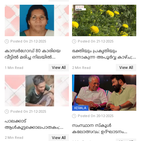
എറണാകുളം സർക്കാർ
ജനറൽ
ആശുപത്രിയിലെത്തിച്ചു
Posted On 21-12-2025
Posted On 21-12-2025
കാസർഗോഡ് 80 കാരിയെ
ഭക്തിയും പ്രകൃതിയും
വീട്ടിൽ മരിച്ച നിലയിൽ
ഒന്നാകുന്ന അപൂര്‍വ്വ കാഴ്ച;
കണ്ടെത്തി
ഭക്തർക്ക്
View All
View All
1 Min Read
2 Min Read
കാഴ്ചാനുഭവമൊരുക്കി
ശബരീ നന്ദനം
KERALA
Posted On 21-12-2025
Posted On 20-12-2025
പാലക്കാട്‌
സംസ്ഥാന സ്കൂൾ
ആൾകൂട്ടക്കൊലപാതകം;
കലോത്സവം: ഉദ്ഘാടനം
അന്വേഷണം
View All
മുഖ്യമന്ത്രി, സമാപനത്തിൽ
2 Min Read
ഊർജ്ജിതമാക്കിമാക്കി