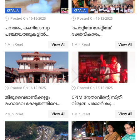
KERALA
KERALA
Posted On 16-12-2025
Posted On 16-12-2025
പനമരം, കണിയാമ്പറ്റ
‘പോറ്റിയേ കേറ്റിയേ’
പഞ്ചായത്തുകളിൽ
ഭക്തവികാരം
ബുധനാഴ്ച വിദ്യാഭ്യാസ
വ്രണപ്പെടുത്തിയെന്നു
View All
View All
1 Min Read
1 Min Read
സ്ഥാപനങ്ങൾക്ക് അവധി
ഡിജിപിക്ക് പരാതി; ശക്തമായ
നടപടി വേണമെന്നു
സിപിഐഎമ്മും
Posted On 16-12-2025
Posted On 16-12-2025
തിരുവൈരാണിക്കുളം
CPIM നേതാവിൻ്റെ സ്ത്രീ
മഹാദേവ ക്ഷേത്രത്തിലെ
വിരുദ്ധ പരാമർശം;
നടതുറപ്പ് മഹോത്സവത്തിന്
കേസെടുത്ത് പൊലീസ്
View All
View All
2 Min Read
1 Min Read
ജനുവരി 2 ന് തുടക്കമാകും