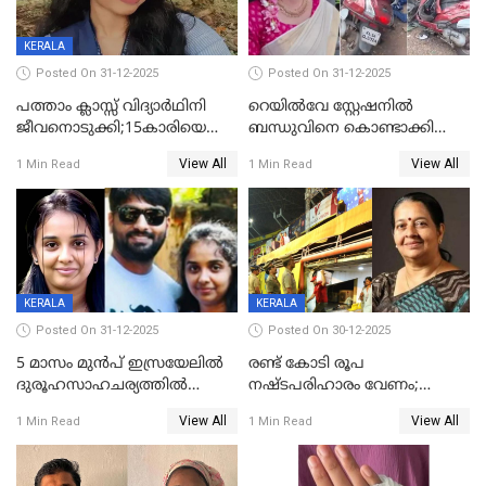
KERALA
Posted On 31-12-2025
Posted On 31-12-2025
പത്താം ക്ലാസ്സ് വിദ്യാര്‍ഥിനി
റെയിൽവേ സ്റ്റേഷനിൽ
ജീവനൊടുക്കി;15കാരിയെ
ബന്ധുവിനെ കൊണ്ടാക്കി
കണ്ടെത്തിയത്
മടങ്ങുന്നതിനിടെ ടോറസ്സ്
View All
View All
1 Min Read
1 Min Read
കിടപ്പുമുറിയില്‍ തൂങ്ങി മരിച്ച
ലോറി സ്കൂട്ടറിൽ ഇടിച്ചു :
നിലയിൽ
യുവതിക്ക് ദാരുണാന്ത്യം
KERALA
KERALA
Posted On 31-12-2025
Posted On 30-12-2025
5 മാസം മുൻപ് ഇസ്രയേലിൽ
രണ്ട് കോടി രൂപ
ദുരൂഹസാഹചര്യത്തിൽ
നഷ്ടപരിഹാരം വേണം;
മരിച്ചനിലയിൽ കണ്ടെത്തിയ
ജിസിഡിഎക്ക് വക്കീൽ
View All
View All
1 Min Read
1 Min Read
മലയാളി യുവാവിന്റെ ഭാര്യയും
നോട്ടീസയച്ച് ഉമാ തോമസ്
മരിച്ചു