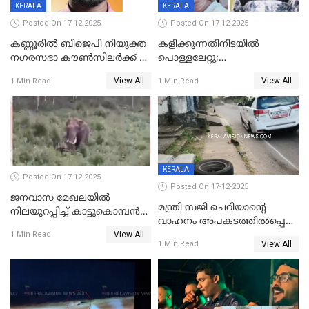
KERALA
KERALA
Posted On 17-12-2025
Posted On 17-12-2025
കണ്ണൂരിൽ ബിജെപി നിയുക്ത
കളിക്കുന്നതിനിടയിൽ
നഗരസഭാ കൗൺസിലർക്ക് 36
പൊള്ളലേറ്റു;
വർഷം തടവുശിക്ഷ
ചികിത്സയിലായിരുന്ന രണ്ടാം
View All
View All
1 Min Read
1 Min Read
ക്ലാസ് വിദ്യാർത്ഥിനി മരിച്ചു
KERALA
Posted On 17-12-2025
Posted On 17-12-2025
ജനവാസ മേഖലയില്‍
മന്ത്രി സജി ചെറിയാന്റെ
നിലയുറപ്പിച്ച് കാട്ടുകൊമ്പന്‍
വാഹനം അപകടത്തിൽപ്പെട്ടു;
പടയപ്പ
View All
മന്ത്രിയും സംഘവും
1 Min Read
View All
1 Min Read
രക്ഷപ്പെട്ടത് തലനാരിടയ്ക്ക്