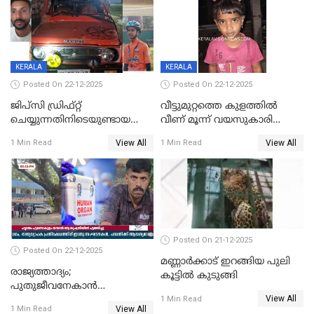
KERALA
KERALA
Posted On 22-12-2025
Posted On 22-12-2025
ജിപ്സി ഡ്രിഫ്റ്റ്
വീട്ടുമുറ്റത്തെ കുളത്തിൽ
ചെയ്യുന്നതിനിടെയുണ്ടായ
വീണ് മൂന്ന് വയസുകാരി
അപകടം; 14 വയസുകാരന്
മരിച്ചു
View All
View All
1 Min Read
1 Min Read
ദാരുണാന്ത്യം; ജീപ്സി
ഓടിച്ചയാൾ അറസ്റ്റിൽ.
Posted On 21-12-2025
Posted On 22-12-2025
മണ്ണാർക്കാട് ഇറങ്ങിയ പുലി
രാജ്യത്താദ്യം;
കൂട്ടിൽ കുടുങ്ങി
പുതുജീവനേകാൻ
View All
ഷിബുവിന്റെ ഹൃദയം
1 Min Read
View All
1 Min Read