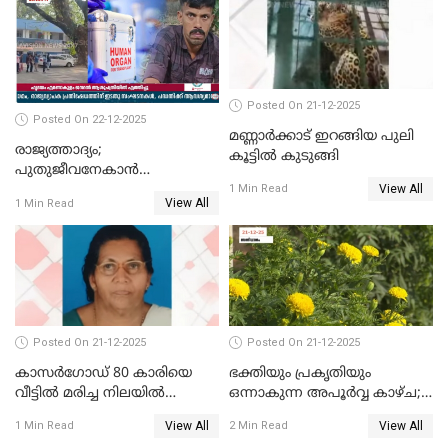
Posted On 21-12-2025
Posted On 22-12-2025
മണ്ണാർക്കാട് ഇറങ്ങിയ പുലി
രാജ്യത്താദ്യം;
കൂട്ടിൽ കുടുങ്ങി
പുതുജീവനേകാൻ
View All
ഷിബുവിന്റെ ഹൃദയം
1 Min Read
View All
1 Min Read
എറണാകുളം സർക്കാർ
ജനറൽ
ആശുപത്രിയിലെത്തിച്ചു
Posted On 21-12-2025
Posted On 21-12-2025
കാസർഗോഡ് 80 കാരിയെ
ഭക്തിയും പ്രകൃതിയും
വീട്ടിൽ മരിച്ച നിലയിൽ
ഒന്നാകുന്ന അപൂര്‍വ്വ കാഴ്ച;
കണ്ടെത്തി
ഭക്തർക്ക്
View All
View All
1 Min Read
2 Min Read
കാഴ്ചാനുഭവമൊരുക്കി