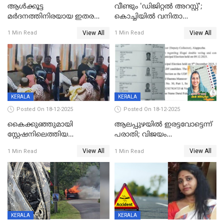
ആൾക്കൂട്ട
വീണ്ടും 'ഡിജിറ്റല്‍ അറസ്റ്റ്';
മർദനത്തിനിരയായ ഇതര
കൊച്ചിയില്‍ വനിതാ
സംസ്ഥാന തൊഴിലാളി മരിച്ചു;
ഡോക്ടര്‍ക്ക് നഷ്ടമായത് 6.38
View All
View All
1 Min Read
1 Min Read
നടുക്കുന്ന സംഭവം
കോടി രൂപ
വാളയാറിൽ
KERALA
KERALA
Posted On 18-12-2025
Posted On 18-12-2025
കൈക്കുഞ്ഞുമായി
ആലപ്പുഴയിൽ ഇരട്ടവോട്ടെന്ന്
സ്റ്റേഷനിലെത്തിയ
പരാതി; വിജയം
യുവതിയ്ക്ക് മർദ്ദനം; സിഐ
റദ്ദാക്കണമെന്ന് വലിയമരം
View All
View All
1 Min Read
1 Min Read
കരണത്തടിച്ചു; CC ടിവി
വാർഡിലെ എൽഡിഎഫ്
ദൃശ്യങ്ങൾ പുറത്ത്
സ്ഥാനാർത്ഥി
KERALA
KERALA