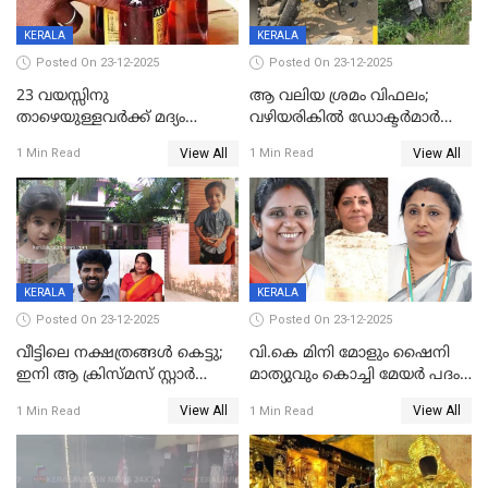
KERALA
KERALA
Posted On 23-12-2025
Posted On 23-12-2025
23 വയസ്സിനു
ആ വലിയ ശ്രമം വിഫലം;
താഴെയുള്ളവർക്ക് മദ്യം
വഴിയരികില്‍ ‌ഡോക്ടര്‍മാര്‍
നൽകിയതിനെതിരെ കർശന
ശസ്ത്രക്രിയ നടത്തിയ ലിനു
View All
View All
1 Min Read
1 Min Read
നടപടി;സ്ഥാപനങ്ങൾക്കെതിരെ
മരണത്തിന് കീഴടങ്ങി
രണ്ട് കേസുകൾ
KERALA
KERALA
Posted On 23-12-2025
Posted On 23-12-2025
വീട്ടിലെ നക്ഷത്രങ്ങൾ കെട്ടു;
വി.കെ മിനി മോളും ഷൈനി
ഇനി ആ ക്രിസ്മസ് സ്റ്റാർ
മാത്യുവും കൊച്ചി മേയർ പദം
മാത്രം; പൈതങ്ങൾക്ക്
പങ്കിടും; ദീപ്തി മേരി വർഗീസ്
View All
View All
1 Min Read
1 Min Read
വേണ്ടിയുള്ള
മേയറാകില്ല
പിടിവലിക്കിടയിൽ
അപ്പൂപ്പനെതിരെ പോക്സോ
കേസ് ഒടുവിൽ 4 ജീവനുകൾ