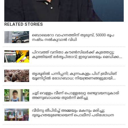
RELATED STORIES
KERALA
ബൊലെറോ വാഹനത്തിന് തുരുമ്പ്, 50000 രൂപ
നഷ്ടം നൽകുവാൻ വിധി
പിറവത്ത് വനിതാ കൗൺസിലർക്ക് കുത്തേറ്റു;
കുത്തിയത് ഭർതൃപിതാവ്; ഇരുവരെയും മെഡിക്കൽ
കോളജിൽ പ്രവേശിപ്പിച്ചു
KERALA
തൃശൂരിൽ പന്നിപ്പനി; കുന്നംകുളം പിഗ് ബ്രീഡിങ്
യൂണിറ്റിൽ രോഗബാധ; നിയന്ത്രണങ്ങളുമായി
ഭരണകൂടം
KERALA
ചൂട് വെള്ളം വീണ് പൊള്ളലേറ്റ രണ്ടുവയസുകാരി
അണുബാധയെ തുടർന്ന് മരിച്ചു
വീടിനു തീപിടിച്ച് അമ്മയും മകനും മരിച്ചു;
ദുരൂഹതയുണ്ടോയെന്ന് പൊലീസ് പരിശോധന
KERALA