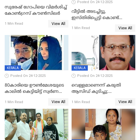
Posted On 24-12-2025
സുരേഷ് ഗോപിയെ വിമര്‍ശിച്ച്
വീട്ടിൽ അടച്ചിട്ടു,
കോണ്‍ഗ്രസ് കൗണ്‍സിലര്‍
ഇസ്തിരിപ്പെട്ടി കൊണ്ട്
View All
പൊള്ളിച്ചു; 8 മാസം
1 Min Read
View All
1 Min Read
ഗർഭിണിയായ യുവതിക്ക് ക്രൂര
മർദനം
KERALA
KERALA
Posted On 24-12-2025
Posted On 24-12-2025
80കാരിയെ ഊൺമേശയുടെ
വെള്ളമാണെന്ന് കരുതി
കാലിൽ കെട്ടിയിട്ട് സ്വർണവും
ആസിഡ് കുടിച്ചു;
പണവും കവർന്നു;
ചികിത്സയിലിരുന്ന ആള്‍
View All
View All
1 Min Read
1 Min Read
കൊച്ചുമകനും സുഹൃത്തും
മരിച്ചു
അറസ്റ്റിൽ