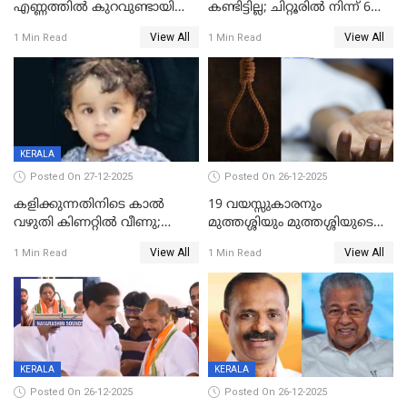
എണ്ണത്തിൽ കുറവുണ്ടായിട്ടും
കണ്ടിട്ടില്ല; ചിറ്റൂരിൽ നിന്ന് 6
ശബരിമലയിൽ വരുമാനം
വയസ്സുകാരനെ കാണാതായി
View All
View All
1 Min Read
1 Min Read
കുതിച്ചുയരുന്നു
KERALA
Posted On 27-12-2025
Posted On 26-12-2025
കളിക്കുന്നതിനിടെ കാൽ
19 വയസ്സുകാരനും
വഴുതി കിണറ്റിൽ വീണു;
മുത്തശ്ശിയും മുത്തശ്ശിയുടെ
ഒന്നര വയസ്സുകാരന്
സഹോദരിയും വീട്ടിൽ തൂങ്ങി
View All
View All
1 Min Read
1 Min Read
ദാരുണാന്ത്യം
മരിച്ചനിലയിൽ
KERALA
KERALA
Posted On 26-12-2025
Posted On 26-12-2025