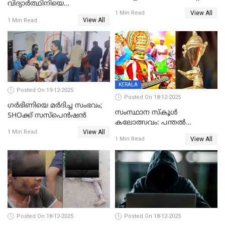
വിദ്യാര്‍ത്ഥിനിയെ
അന്വേഷണം വേണമെന്ന്
View All
ലൈംഗികമായി ഉപദ്രവിച്ചു;
1 Min Read
യുവതി
View All
1 Min Read
ക്ലീനര്‍ പിടിയിൽ
KERALA
Posted On 19-12-2025
Posted On 18-12-2025
ഗര്‍ഭിണിയെ മർദിച്ച സംഭവം;
സംസ്ഥാന സ്കൂൾ
SHOക്ക് സസ്പെൻഷൻ
കലോത്സവം: പന്തൽ
View All
കാൽനാട്ടൽ 20 ന്
1 Min Read
View All
1 Min Read
Posted On 18-12-2025
Posted On 18-12-2025