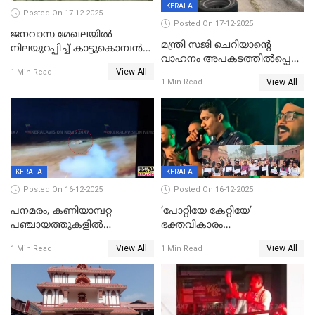
KERALA
Posted On 17-12-2025
Posted On 17-12-2025
ജനവാസ മേഖലയില്‍
മന്ത്രി സജി ചെറിയാന്റെ
നിലയുറപ്പിച്ച് കാട്ടുകൊമ്പന്‍
വാഹനം അപകടത്തിൽപ്പെട്ടു;
പടയപ്പ
View All
മന്ത്രിയും സംഘവും
1 Min Read
View All
1 Min Read
രക്ഷപ്പെട്ടത് തലനാരിടയ്ക്ക്
KERALA
KERALA
Posted On 16-12-2025
Posted On 16-12-2025
പനമരം, കണിയാമ്പറ്റ
‘പോറ്റിയേ കേറ്റിയേ’
പഞ്ചായത്തുകളിൽ
ഭക്തവികാരം
ബുധനാഴ്ച വിദ്യാഭ്യാസ
വ്രണപ്പെടുത്തിയെന്നു
View All
View All
1 Min Read
1 Min Read
സ്ഥാപനങ്ങൾക്ക് അവധി
ഡിജിപിക്ക് പരാതി; ശക്തമായ
നടപടി വേണമെന്നു
സിപിഐഎമ്മും