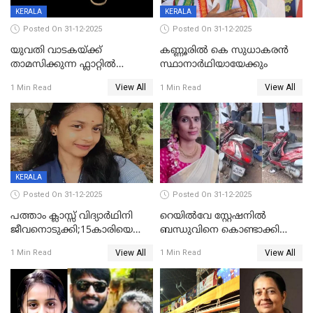
KERALA
KERALA
Posted On 31-12-2025
Posted On 31-12-2025
യുവതി വാടകയ്ക്ക്
കണ്ണൂരിൽ കെ സുധാകരൻ
താമസിക്കുന്ന ഫ്ലാറ്റില്‍
സ്ഥാനാർഥിയായേക്കും
തൂങ്ങിമരിച്ച നിലയില്‍;
View All
View All
1 Min Read
1 Min Read
സംഭവം കൈതപ്പൊയിലില്‍
KERALA
Posted On 31-12-2025
Posted On 31-12-2025
പത്താം ക്ലാസ്സ് വിദ്യാര്‍ഥിനി
റെയിൽവേ സ്റ്റേഷനിൽ
ജീവനൊടുക്കി;15കാരിയെ
ബന്ധുവിനെ കൊണ്ടാക്കി
കണ്ടെത്തിയത്
മടങ്ങുന്നതിനിടെ ടോറസ്സ്
View All
View All
1 Min Read
1 Min Read
കിടപ്പുമുറിയില്‍ തൂങ്ങി മരിച്ച
ലോറി സ്കൂട്ടറിൽ ഇടിച്ചു :
നിലയിൽ
യുവതിക്ക് ദാരുണാന്ത്യം