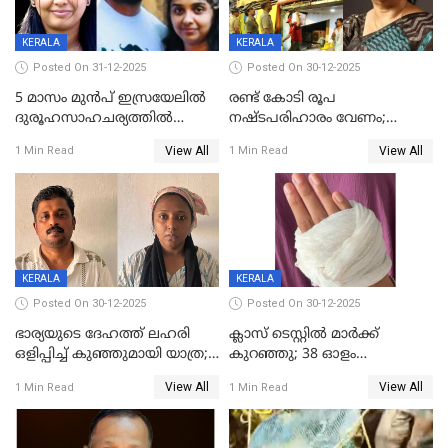
KERALA
KERALA
Posted On 31-12-2025
Posted On 30-12-2025
5 മാസം മുൻപ് ഇസ്രയേലിൽ
രണ്ട് കോടി രൂപ
ദുരൂഹസാഹചര്യത്തിൽ
നഷ്ടപരിഹാരം വേണം;
മരിച്ചനിലയിൽ കണ്ടെത്തിയ
ജിസിഡിഎക്ക് വക്കീൽ
View All
View All
1 Min Read
1 Min Read
മലയാളി യുവാവിന്റെ ഭാര്യയും
നോട്ടീസയച്ച് ഉമാ തോമസ്
മരിച്ചു
KERALA
KERALA
Posted On 30-12-2025
Posted On 30-12-2025
ഭാര്യയുടെ ദേഹത്ത് ലഹരി
ക്ലാസ് ടെസ്റ്റിൽ മാർക്ക്
ഒളിപ്പിച്ച് കുഞ്ഞുമായി യാത്ര;
കുറഞ്ഞു; 38 ഓളം
ഓട്ടോ വളഞ്ഞ് ദമ്പതികളെ
വിദ്യാർഥികളെ ട്യൂഷൻ
View All
View All
1 Min Read
1 Min Read
പിടികൂടി പൊലീസ്
സെന്ററിലെ അധ്യാപകന്‍
മർദിച്ചതായി പരാതി