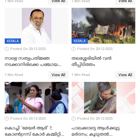
View All
View All
1 Min Read
1 Min Read
അന്വേഷിക്കും
കഴുത്തുഞെരിച്ച് കൊന്നു
KERALA
KERALA
Posted On 20-12-2025
Posted On 20-12-2025
നാളെ സത്യപ്രതിജ്ഞ
തലശ്ശേരിയിൽ വൻ
നടക്കാനിരിക്കെ പഞ്ചായത്ത്
തീപ്പിടിത്തം
മെമ്പർ മരിച്ചു
View All
View All
1 Min Read
1 Min Read
Posted On 20-12-2025
Posted On 20-12-2025
കൊച്ചി 'മേയർ ആര്' ?;
പാലക്കാട്ടെ ആള്‍ക്കൂട്ട
കോണ്‍ഗ്രസ് കോര്‍ കമ്മിറ്റി
മര്‍ദനം; കൂടുതല്‍