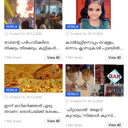
KERALA
KERALA
Posted On 29-12-2025
Posted On 29-12-2025
വേടന്റെ പരിപാടിക്കിടെ
കാൽമുട്ടിനൊപ്പം വെള്ളം,
തിക്കും തിരക്കും; കുട്ടികള്‍
ഒന്നാം ക്ലാസുകാരി പുഴയിൽ
ഉള്‍പ്പെടെ നിരവധി പേര്‍ക്ക്
മുങ്ങി മരിച്ചു; ദാരുണ സംഭവം
View All
View All
1 Min Read
1 Min Read
പരിക്ക്; പാളം മറികടന്ന
കുട്ടികൾക്കൊപ്പം
യുവാവ് ട്രെയിന്‍ തട്ടി മരിച്ചു
കളിക്കുന്നതിനിടെ
KERALA
KERALA
Posted On 29-12-2025
Posted On 29-12-2025
ഇന്ന് മാറിമറിഞ്ഞത് ഏഴു
'ഫിറ്റായാൽ' അളവ്
തവണ; ഒരാഴ്ചയ്ക്ക് ശേഷം
കുറയും,'സ്‌മോൾ കുറവ്
സ്വർണവിലയിൽ ഇടിവ്
View All
പിടികൂടി; ബാറിന് 25,000 രൂപ
1 Min Read
View All
1 Min Read
പിഴ