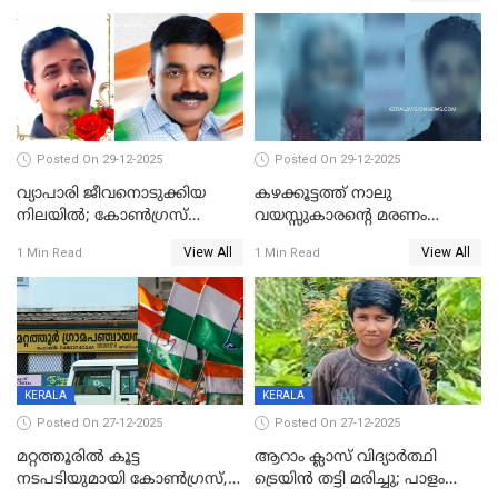
Posted On 29-12-2025
Posted On 29-12-2025
വ്യാപാരി ജീവനൊടുക്കിയ
കഴക്കൂട്ടത്ത് നാലു
നിലയില്‍; കോണ്‍ഗ്രസ്
വയസ്സുകാരന്റെ മരണം
കൗണ്‍സിലറുടെ
കൊലപാതകം: അമ്മയും
View All
View All
1 Min Read
1 Min Read
മാനസികപീഡനമെന്ന് കുറിപ്പ്
സുഹൃത്തും പൊലീസ്
കസ്റ്റഡിയിൽ
KERALA
KERALA
Posted On 27-12-2025
Posted On 27-12-2025
മറ്റത്തൂരിൽ കൂട്ട
ആറാം ക്ലാസ് വിദ്യാർത്ഥി
നടപടിയുമായി കോണ്‍ഗ്രസ്,
ട്രെയിൻ തട്ടി മരിച്ചു; പാളം