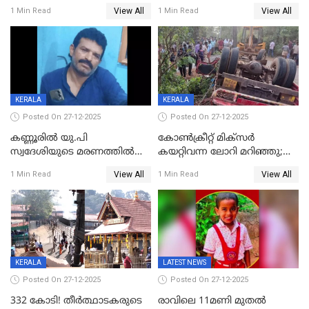
ബിജെപി പാളയത്തിലെത്തിയ
മുറിച്ചുകടക്കുന്നതിനിടെ
View All
View All
1 Min Read
1 Min Read
എട്ട് പേര്‍ ഉള്‍പ്പെടെ
അപകടം മലപ്പുറത്ത്
പത്തുപേരെ പുറത്താക്കി,
ചൊവ്വന്നൂരിലും നടപടി
KERALA
KERALA
Posted On 27-12-2025
Posted On 27-12-2025
കണ്ണൂരിൽ യു.പി
കോണ്‍ക്രീറ്റ് മിക്‌സര്‍
സ്വദേശിയുടെ മരണത്തിൽ
കയറ്റിവന്ന ലോറി മറിഞ്ഞു;
അഞ്ചംഗ സംഘത്തിനെതിരെ
രണ്ടുപേര്‍ക്ക് ദാരുണാന്ത്യം;
View All
View All
1 Min Read
1 Min Read
കേസ്; തർക്കമുണ്ടായത്
അപകടം കണ്ണൂരിൽ
ഫേഷ്യലിന് 300 രൂപ
ആവശ്യപ്പെട്ടതിനെച്ചൊല്ലി
KERALA
LATEST NEWS
Posted On 27-12-2025
Posted On 27-12-2025
332 കോടി! തീർത്ഥാടകരുടെ
രാവിലെ 11മണി മുതൽ