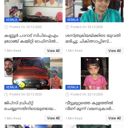
KERALA
KERALA
Posted On 22-12-2025
Posted On 22-12-2025
കണ്ണൂർ പാറാട് സിപിഐഎം
ശസ്ത്രക്രിയയ്‌ക്കിടെ യുവതി
ബ്രാഞ്ച് കമ്മിറ്റി ഓഫിസിൽ
മരിച്ചു; ചികിത്സാപ്പിഴവ്
തീയിട്ടു; നേതാക്കളുടെ
ആരോപിച്ച് ബന്ധുക്കൾ;
View All
View All
1 Min Read
1 Min Read
ചിത്രങ്ങളടക്കം കത്തിയ
സംഭവം മാവേലിക്കരയിൽ
നിലയിൽ
KERALA
KERALA
Posted On 22-12-2025
Posted On 22-12-2025
ജിപ്സി ഡ്രിഫ്റ്റ്
വീട്ടുമുറ്റത്തെ കുളത്തിൽ
ചെയ്യുന്നതിനിടെയുണ്ടായ
വീണ് മൂന്ന് വയസുകാരി
അപകടം; 14 വയസുകാരന്
മരിച്ചു
View All
View All
1 Min Read
1 Min Read
ദാരുണാന്ത്യം; ജീപ്സി
ഓടിച്ചയാൾ അറസ്റ്റിൽ.