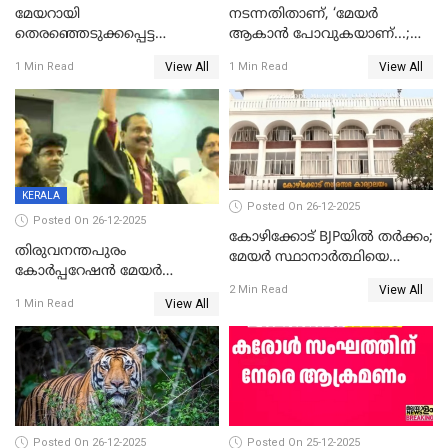
മേയറായി
നടന്നതിതാണ്, ‘മേയർ
തെരഞ്ഞെടുക്കപ്പെട്ട
ആകാൻ പോവുകയാണ്...;
ശേഷമുള്ള പി ഇന്ദിരയുടെ
ആവട്ടെ, അഭിനന്ദനങ്ങൾ’;
View All
View All
1 Min Read
1 Min Read
ആദ്യ വോട്ട് അസാധു; കണ്ണൂർ
മുഖ്യമന്ത്രിയുടെ ഓഫീസ്
ഡെപ്യൂട്ടി മേയർ സ്ഥാനത്ത്
തന്നെ വിശദീകരിയ്ക്കുന്നു;
താഹിറിന് വിജയം
സത്യമിതാണ്
KERALA
Posted On 26-12-2025
Posted On 26-12-2025
കോഴിക്കോട് BJPയിൽ തർക്കം;
തിരുവനന്തപുരം
മേയർ സ്ഥാനാർത്ഥിയെ
കോര്‍പ്പറേഷന്‍ മേയര്‍
പരസ്യമായി പ്രഖ്യാപിച്ചില്ല
View All
തെരഞ്ഞെടുപ്പ്; സിപിഐഎം
2 Min Read
View All
1 Min Read
ഹൈക്കോടതിയിലേക്ക്;
സത്യപ്രതിജ്ഞ ചടങ്ങില്‍
ചട്ടലംഘനമെന്ന് പാർട്ടി
Posted On 26-12-2025
Posted On 25-12-2025