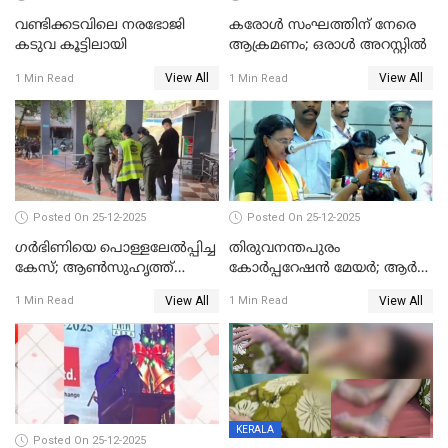
വണ്ടിക്കടവിലെ നരഭോജി
കരോള്‍ സംഘത്തിന് നേരെ
കടുവ കൂട്ടിലായി
ആക്രമണം; ഒരാള്‍ അറസ്റ്റില്‍
View All
View All
1 Min Read
1 Min Read
Posted On 25-12-2025
Posted On 25-12-2025
ഗര്‍ഭിണിയെ പൊള്ളലേല്‍പ്പിച്ച
തിരുവനന്തപുരം
കേസ്; ആണ്‍സുഹൃത്ത്
കോര്‍പ്പറേഷന്‍ മേയർ; ആര്‍
പിടിയില്‍
ശ്രീലേഖയ്ക്ക് മുൻതൂക്കം
View All
View All
1 Min Read
1 Min Read
KERALA
Posted On 25-12-2025