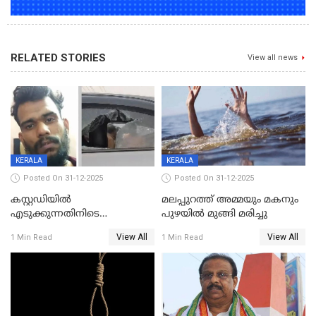
RELATED STORIES
View all news
KERALA
KERALA
Posted On 31-12-2025
Posted On 31-12-2025
കസ്റ്റഡിയിൽ
മലപ്പുറത്ത് അമ്മയും മകനും
എടുക്കുന്നതിനിടെ
പുഴയിൽ മുങ്ങി മരിച്ചു
വിലങ്ങുമായി രക്ഷപ്പെട്ട
View All
View All
1 Min Read
1 Min Read
വധശ്രമക്കേസ് പ്രതി പിടിയിൽ