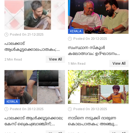
ശബരീ നന്ദനം
KERALA
Posted On 21-12-2025
Posted On 20-12-2025
പാലക്കാട്‌
സംസ്ഥാന സ്കൂൾ
ആൾകൂട്ടക്കൊലപാതകം;
കലോത്സവം: ഉദ്ഘാടനം
അന്വേഷണം
View All
മുഖ്യമന്ത്രി, സമാപനത്തിൽ
2 Min Read
ഊർജ്ജിതമാക്കിമാക്കി
View All
1 Min Read
മുഖ്യാതിഥിയായി
ക്രൈംബ്രാഞ്ച്
മോഹൻലാൽ
KERALA
Posted On 20-12-2025
Posted On 20-12-2025
പാലക്കാട് ആൾക്കൂട്ടക്കൊല;
നാടിനെ നടുക്കി ദാരുണ
കേസ് ക്രൈംബ്രാഞ്ചിന്;
കൊലപാതകം; അഞ്ചു
DYSPയുടെ നേതൃത്വത്തിൽ
വയസ്സുകാരനെ 'അമ്മ