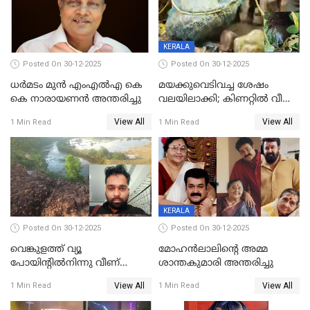
KERALA
Posted On 30-12-2025
Posted On 30-12-2025
ധർമടം മുൻ എംഎല്‍എ കെ
മയക്കുവെടിവച്ച ശേഷം
കെ നാരായണന്‍ അന്തരിച്ചു
വലയിലാക്കി; കിണറ്റിൽ വീണ
കടുവയെ പുറത്തെത്തിച്ചു
View All
View All
1 Min Read
1 Min Read
KERALA
Posted On 30-12-2025
Posted On 30-12-2025
വെങ്കുളത്ത് വ്യൂ
മോഹന്‍ലാലിന്‍റെ അമ്മ
പോയിന്റിൽനിന്നു വീണ്
ശാന്തകുമാരി അന്തരിച്ചു
യുവാവ് മരിച്ചു
View All
View All
1 Min Read
1 Min Read