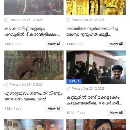
പൊലിഞ്ഞു
Posted On 23-12-2025
Posted On 23-12-2025
കട കത്തിച്ച് കളയും,
ശബരിമല സ്വര്‍ണക്കവര്‍ച്ച
പറവൂരില്‍ ഭീകരാന്തരീക്ഷം
കേസ്; ദുരൂഹത കൂട്ടി
സൃഷ്ടിച്ച് കുട്ടി ലഹരിസംഘം
വിദേശവ്യവസായിയുടെ മൊഴി
View All
View All
1 Min Read
1 Min Read
KERALA
Posted On 23-12-2025
Posted On 22-12-2025
ഏഴാറ്റുമുഖം ഗണപതി വീണ്ടും
കണ്ണൂരിൽ രണ്ട് മക്കളടക്കം
ജനവാസ മേഖലയിൽ
കുടുംബത്തിലെ 4 പേർ മരിച്ച
View All
നിലയിൽ
1 Min Read
View All
30 Min Read