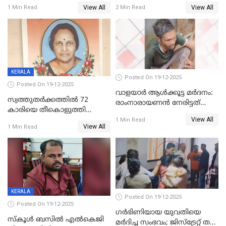
യോഗം ചൊവ്വാഴ്ച
അറസ്റ്റുണ്ടാവും, മര്‍ദിച്ചത് 15
View All
View All
1 Min Read
2 Min Read
അംഗ സംഘമെന്ന് വിവരം
KERALA
Posted On 19-12-2025
Posted On 19-12-2025
വാളയാർ ആൾക്കൂട്ട മർദനം:
സ്വത്തുതര്‍ക്കത്തില്‍ 72
രാംനാരായണൻ നേരിട്ടത്
കാരിയെ തീകൊളുത്തി
കൊടും ക്രൂരത; ശരീരത്തിൽ
View All
കൊന്നു;
1 Min Read
നാൽപ്പതിലേറെ
View All
1 Min Read
ക്രൂരകൊലപാതകത്തില്‍
മുറിവുകളെന്ന് പോസ്റ്റ്‌മോർട്ടം
സഹോദരിപുത്രന് ജീവപര്യന്തം
റിപ്പോർട്ട്
KERALA
Posted On 19-12-2025
Posted On 19-12-2025
ഗര്‍ഭിണിയായ യുവതിയെ
സ്കൂൾ ബസിൽ എൽകെജി
മര്‍ദിച്ച സംഭവം; ജിസ്‌ട്രേറ്റ് തല