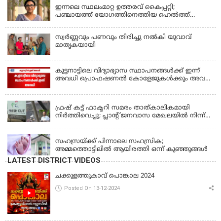
ഇന്നലെ സ്ഥലംമാറ്റ ഉത്തരവ് കൈപ്പറ്റി;
പഞ്ചായത്ത് യോഗത്തിനെത്തിയ ഹെല്‍ത്ത്
ഇന്‍സ്‌പെക്ടര്‍ കുഴഞ്ഞുവീണു മരിച്ചു
സ്വർണ്ണവും പണവും തിരിച്ചു നൽകി യുവാവ്
മാതൃകയായി
കുട്ടനാട്ടിലെ വിദ്യാഭ്യാസ സ്ഥാപനങ്ങൾക്ക് ഇന്ന്
അവധി പ്രൊഫഷണൽ കോളേജുകൾക്കും അവധി
ബാധകം
KERALA
ഫ്രഷ് കട്ട് ഫാക്ടറി സമരം താത്കാലികമായി
നിർത്തിവെച്ചു; പ്ലാൻ്റ് ജനവാസ മേഖലയിൽ നിന്ന്
മാറ്റാൻ കമ്പനി സന്നദ്ധത അറിയിച്ചതായി പി.കെ
KERALA
ഫിറോസ് എംഎൽഎ
സഹസ്രയ്ക്ക് പിന്നാലെ സഹസ്രിക;
അമ്മത്തൊട്ടിലില്‍ ആയിരത്തി ഒന്ന് കുഞ്ഞുങ്ങള്‍
LATEST DISTRICT VIDEOS
ചക്കുളത്തുകാവ് പൊങ്കാല 2024
Posted On 13-12-2024