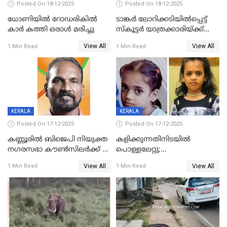
Posted On 18-12-2025
Posted On 18-12-2025
ധോണിയിൽ റോഡരികിൽ
ടാങ്കർ ലോറിക്കടിയിൽപ്പെട്ട്
കാർ കത്തി ഒരാൾ മരിച്ചു
സ്കൂട്ടർ യാത്രക്കാരിയ്ക്ക്
ദാരുണാന്ത്യം; അപകടം
View All
View All
1 Min Read
1 Min Read
കണ്ടോത്ത് ദേശീയ പാതയിൽ
KERALA
KERALA
Posted On 17-12-2025
Posted On 17-12-2025
കണ്ണൂരിൽ ബിജെപി നിയുക്ത
കളിക്കുന്നതിനിടയിൽ
നഗരസഭാ കൗൺസിലർക്ക് 36
പൊള്ളലേറ്റു;
വർഷം തടവുശിക്ഷ
ചികിത്സയിലായിരുന്ന രണ്ടാം
View All
View All
1 Min Read
1 Min Read
ക്ലാസ് വിദ്യാർത്ഥിനി മരിച്ചു