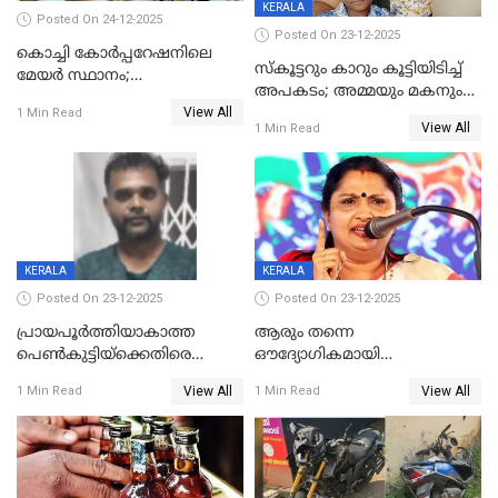
KERALA
Posted On 24-12-2025
Posted On 23-12-2025
കൊച്ചി കോര്‍പ്പറേഷനിലെ
സ്കൂട്ടറും കാറും കൂട്ടിയിടിച്ച്
മേയര്‍ സ്ഥാനം;
അപകടം; അമ്മയും മകനും
കോണ്‍ഗ്രസില്‍ അതൃപതി
View All
മരിച്ചു, മറ്റൊരു മകൻ
1 Min Read
രൂക്ഷം
View All
1 Min Read
ഗുരുതരാവസ്ഥയിൽ
KERALA
KERALA
Posted On 23-12-2025
Posted On 23-12-2025
പ്രായപൂർത്തിയാകാത്ത
ആരും തന്നെ
പെൺകുട്ടിയ്ക്കെതിരെ
ഔദ്യോഗികമായി
ലൈംഗികാതിക്രമം; 36കാരന്
അറിയിച്ചിട്ടില്ല, മേയറെ
View All
View All
1 Min Read
1 Min Read
59 വർഷം തടവും 90,൦൦൦ രൂപ
കണ്ടെത്താൻ ഇന്ന് കോർ
പിഴയും ശിക്ഷ
കമ്മിറ്റി കൂടിയില്ല';
അതൃപ്തിയുമായി ദീപ്തി മേരി
വർഗീസ്