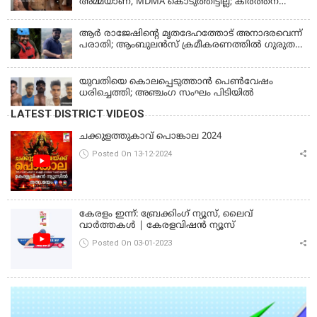
അമ്മയാണ്‌, MDMA കൊടുത്തിട്ടില്ല; കീർത്തന
മാധ്യമങ്ങളോട്; പൊലീസ് കസ്റ്റഡിയിൽ വിട്ട്
കോടതി, ജാമ്യാപേക്ഷ തള്ളി
ആര്‍ രാജേഷിന്റെ മൃതദേഹത്തോട് അനാദരവെന്ന്
പരാതി; ആംബുലന്‍സ് ക്രമീകരണത്തില്‍ ഗുരുതര
വീഴ്ച; മൃതദേഹം ചാവക്കാട് വരെ എത്തിച്ചത്
ഫ്രീസര്‍ സംവിധാനം ഇല്ലാതെയെന്നും ആരോപണം
യുവതിയെ കൊലപ്പെടുത്താൻ പെൺവേഷം
ധരിച്ചെത്തി; അഞ്ചംഗ സംഘം പിടിയിൽ
LATEST DISTRICT VIDEOS
ചക്കുളത്തുകാവ് പൊങ്കാല 2024
Posted On 13-12-2024
കേരളം ഇന്ന്: ബ്രേക്കിംഗ് ന്യൂസ്, ലൈവ്
വാർത്തകൾ | കേരളവിഷൻ ന്യൂസ്
Posted On 03-01-2023