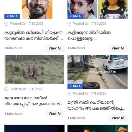
KERALA
KERALA
Posted On 17-12-2025
Posted On 17-12-2025
കണ്ണൂരിൽ ബിജെപി നിയുക്ത
കളിക്കുന്നതിനിടയിൽ
നഗരസഭാ കൗൺസിലർക്ക് 36
പൊള്ളലേറ്റു;
വർഷം തടവുശിക്ഷ
ചികിത്സയിലായിരുന്ന രണ്ടാം
View All
View All
1 Min Read
1 Min Read
ക്ലാസ് വിദ്യാർത്ഥിനി മരിച്ചു
KERALA
Posted On 17-12-2025
Posted On 17-12-2025
ജനവാസ മേഖലയില്‍
മന്ത്രി സജി ചെറിയാന്റെ
നിലയുറപ്പിച്ച് കാട്ടുകൊമ്പന്‍
വാഹനം അപകടത്തിൽപ്പെട്ടു;
പടയപ്പ
View All
മന്ത്രിയും സംഘവും
1 Min Read
View All
1 Min Read
രക്ഷപ്പെട്ടത് തലനാരിടയ്ക്ക്