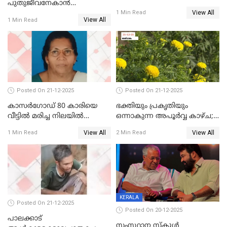
പുതുജീവനേകാൻ
View All
ഷിബുവിന്റെ ഹൃദയം
1 Min Read
View All
1 Min Read
എറണാകുളം സർക്കാർ
ജനറൽ
ആശുപത്രിയിലെത്തിച്ചു
Posted On 21-12-2025
Posted On 21-12-2025
കാസർഗോഡ് 80 കാരിയെ
ഭക്തിയും പ്രകൃതിയും
വീട്ടിൽ മരിച്ച നിലയിൽ
ഒന്നാകുന്ന അപൂര്‍വ്വ കാഴ്ച;
കണ്ടെത്തി
ഭക്തർക്ക്
View All
View All
1 Min Read
2 Min Read
കാഴ്ചാനുഭവമൊരുക്കി
ശബരീ നന്ദനം
KERALA
Posted On 21-12-2025
Posted On 20-12-2025
പാലക്കാട്‌
സംസ്ഥാന സ്കൂൾ