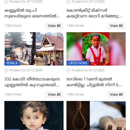
Posted On 27-12-2025
Posted On 27-12-2025
കണ്ണൂരിൽ യു.പി
കോണ്‍ക്രീറ്റ് മിക്‌സര്‍
സ്വദേശിയുടെ മരണത്തിൽ
കയറ്റിവന്ന ലോറി മറിഞ്ഞു;
അഞ്ചംഗ സംഘത്തിനെതിരെ
രണ്ടുപേര്‍ക്ക് ദാരുണാന്ത്യം;
View All
View All
1 Min Read
1 Min Read
കേസ്; തർക്കമുണ്ടായത്
അപകടം കണ്ണൂരിൽ
ഫേഷ്യലിന് 300 രൂപ
ആവശ്യപ്പെട്ടതിനെച്ചൊല്ലി
KERALA
LATEST NEWS
Posted On 27-12-2025
Posted On 27-12-2025
332 കോടി! തീർത്ഥാടകരുടെ
രാവിലെ 11മണി മുതൽ
എണ്ണത്തിൽ കുറവുണ്ടായിട്ടും
കണ്ടിട്ടില്ല; ചിറ്റൂരിൽ നിന്ന് 6
ശബരിമലയിൽ വരുമാനം
വയസ്സുകാരനെ കാണാതായി
View All
View All
1 Min Read
1 Min Read
കുതിച്ചുയരുന്നു