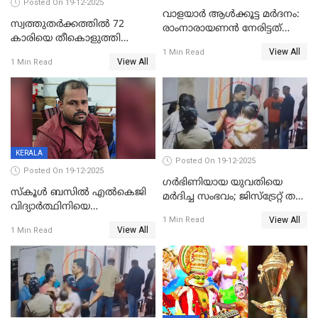
Posted On 19-12-2025
വാളയാർ ആൾക്കൂട്ട മർദനം:
സ്വത്തുതര്‍ക്കത്തില്‍ 72
രാംനാരായണൻ നേരിട്ടത്
കാരിയെ തീകൊളുത്തി
കൊടും ക്രൂരത; ശരീരത്തിൽ
View All
കൊന്നു;
1 Min Read
നാൽപ്പതിലേറെ
View All
1 Min Read
ക്രൂരകൊലപാതകത്തില്‍
മുറിവുകളെന്ന് പോസ്റ്റ്‌മോർട്ടം
സഹോദരിപുത്രന് ജീവപര്യന്തം
റിപ്പോർട്ട്
KERALA
Posted On 19-12-2025
Posted On 19-12-2025
ഗര്‍ഭിണിയായ യുവതിയെ
സ്കൂൾ ബസിൽ എൽകെജി
മര്‍ദിച്ച സംഭവം; ജിസ്‌ട്രേറ്റ് തല
വിദ്യാര്‍ത്ഥിനിയെ
അന്വേഷണം വേണമെന്ന്
View All
ലൈംഗികമായി ഉപദ്രവിച്ചു;
1 Min Read
യുവതി
View All
1 Min Read
ക്ലീനര്‍ പിടിയിൽ