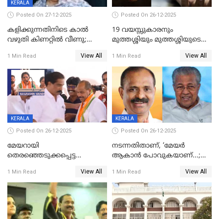
KERALA
Posted On 27-12-2025
Posted On 26-12-2025
കളിക്കുന്നതിനിടെ കാൽ
19 വയസ്സുകാരനും
വഴുതി കിണറ്റിൽ വീണു;
മുത്തശ്ശിയും മുത്തശ്ശിയുടെ
ഒന്നര വയസ്സുകാരന്
സഹോദരിയും വീട്ടിൽ തൂങ്ങി
View All
View All
1 Min Read
1 Min Read
ദാരുണാന്ത്യം
മരിച്ചനിലയിൽ
KERALA
KERALA
Posted On 26-12-2025
Posted On 26-12-2025
മേയറായി
നടന്നതിതാണ്, ‘മേയർ
തെരഞ്ഞെടുക്കപ്പെട്ട
ആകാൻ പോവുകയാണ്...;
ശേഷമുള്ള പി ഇന്ദിരയുടെ
ആവട്ടെ, അഭിനന്ദനങ്ങൾ’;
View All
View All
1 Min Read
1 Min Read
ആദ്യ വോട്ട് അസാധു; കണ്ണൂർ
മുഖ്യമന്ത്രിയുടെ ഓഫീസ്
ഡെപ്യൂട്ടി മേയർ സ്ഥാനത്ത്
തന്നെ വിശദീകരിയ്ക്കുന്നു;
താഹിറിന് വിജയം
സത്യമിതാണ്