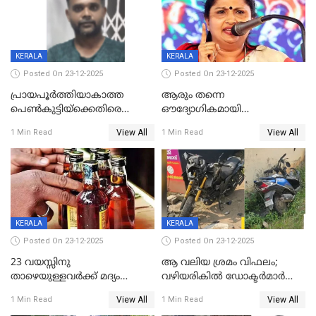
KERALA
KERALA
Posted On 23-12-2025
Posted On 23-12-2025
പ്രായപൂർത്തിയാകാത്ത
ആരും തന്നെ
പെൺകുട്ടിയ്ക്കെതിരെ
ഔദ്യോഗികമായി
ലൈംഗികാതിക്രമം; 36കാരന്
അറിയിച്ചിട്ടില്ല, മേയറെ
View All
View All
1 Min Read
1 Min Read
59 വർഷം തടവും 90,൦൦൦ രൂപ
കണ്ടെത്താൻ ഇന്ന് കോർ
പിഴയും ശിക്ഷ
കമ്മിറ്റി കൂടിയില്ല';
അതൃപ്തിയുമായി ദീപ്തി മേരി
വർഗീസ്
KERALA
KERALA
Posted On 23-12-2025
Posted On 23-12-2025
23 വയസ്സിനു
ആ വലിയ ശ്രമം വിഫലം;
താഴെയുള്ളവർക്ക് മദ്യം
വഴിയരികില്‍ ‌ഡോക്ടര്‍മാര്‍
നൽകിയതിനെതിരെ കർശന
ശസ്ത്രക്രിയ നടത്തിയ ലിനു
View All
View All
1 Min Read
1 Min Read
നടപടി;സ്ഥാപനങ്ങൾക്കെതിരെ
മരണത്തിന് കീഴടങ്ങി