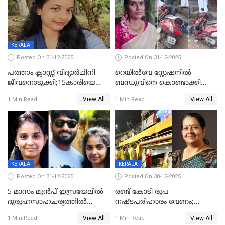
KERALA
Posted On 31-12-2025
Posted On 31-12-2025
പത്താം ക്ലാസ്സ് വിദ്യാര്‍ഥിനി
റെയിൽവേ സ്റ്റേഷനിൽ
ജീവനൊടുക്കി;15കാരിയെ
ബന്ധുവിനെ കൊണ്ടാക്കി
കണ്ടെത്തിയത്
മടങ്ങുന്നതിനിടെ ടോറസ്സ്
View All
View All
1 Min Read
1 Min Read
കിടപ്പുമുറിയില്‍ തൂങ്ങി മരിച്ച
ലോറി സ്കൂട്ടറിൽ ഇടിച്ചു :
നിലയിൽ
യുവതിക്ക് ദാരുണാന്ത്യം
KERALA
KERALA
Posted On 31-12-2025
Posted On 30-12-2025
5 മാസം മുൻപ് ഇസ്രയേലിൽ
രണ്ട് കോടി രൂപ
ദുരൂഹസാഹചര്യത്തിൽ
നഷ്ടപരിഹാരം വേണം;
മരിച്ചനിലയിൽ കണ്ടെത്തിയ
ജിസിഡിഎക്ക് വക്കീൽ
View All
View All
1 Min Read
1 Min Read
മലയാളി യുവാവിന്റെ ഭാര്യയും
നോട്ടീസയച്ച് ഉമാ തോമസ്