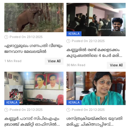
KERALA
Posted On 23-12-2025
Posted On 22-12-2025
ഏഴാറ്റുമുഖം ഗണപതി വീണ്ടും
കണ്ണൂരിൽ രണ്ട് മക്കളടക്കം
ജനവാസ മേഖലയിൽ
കുടുംബത്തിലെ 4 പേർ മരിച്ച
View All
നിലയിൽ
1 Min Read
View All
30 Min Read
KERALA
KERALA
Posted On 22-12-2025
Posted On 22-12-2025
കണ്ണൂർ പാറാട് സിപിഐഎം
ശസ്ത്രക്രിയയ്‌ക്കിടെ യുവതി
ബ്രാഞ്ച് കമ്മിറ്റി ഓഫിസിൽ
മരിച്ചു; ചികിത്സാപ്പിഴവ്