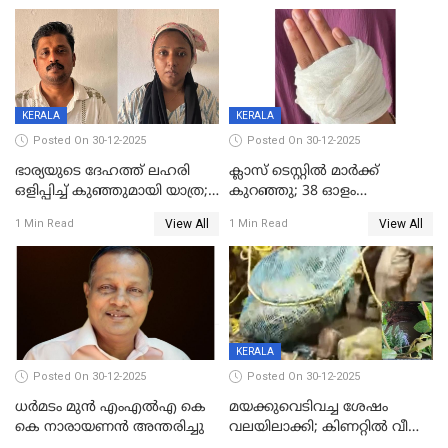
മരിച്ചു
KERALA
KERALA
Posted On 30-12-2025
Posted On 30-12-2025
ഭാര്യയുടെ ദേഹത്ത് ലഹരി
ക്ലാസ് ടെസ്റ്റിൽ മാർക്ക്
ഒളിപ്പിച്ച് കുഞ്ഞുമായി യാത്ര;
കുറഞ്ഞു; 38 ഓളം
ഓട്ടോ വളഞ്ഞ് ദമ്പതികളെ
വിദ്യാർഥികളെ ട്യൂഷൻ
View All
View All
1 Min Read
1 Min Read
പിടികൂടി പൊലീസ്
സെന്ററിലെ അധ്യാപകന്‍
മർദിച്ചതായി പരാതി
KERALA
Posted On 30-12-2025
Posted On 30-12-2025
ധർമടം മുൻ എംഎല്‍എ കെ
മയക്കുവെടിവച്ച ശേഷം
കെ നാരായണന്‍ അന്തരിച്ചു
വലയിലാക്കി; കിണറ്റിൽ വീണ
കടുവയെ പുറത്തെത്തിച്ചു