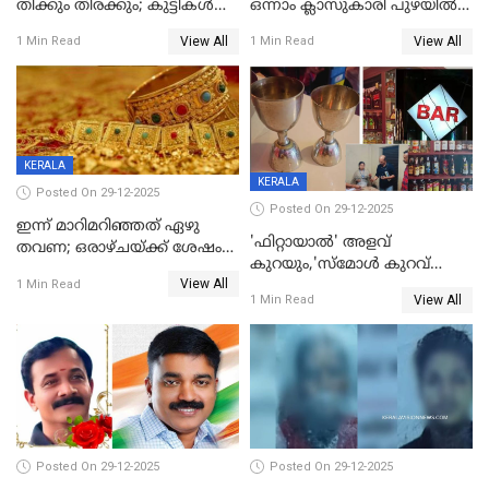
തിക്കും തിരക്കും; കുട്ടികള്‍
ഒന്നാം ക്ലാസുകാരി പുഴയിൽ
ഉള്‍പ്പെടെ നിരവധി പേര്‍ക്ക്
മുങ്ങി മരിച്ചു; ദാരുണ സംഭവം
View All
View All
1 Min Read
1 Min Read
പരിക്ക്; പാളം മറികടന്ന
കുട്ടികൾക്കൊപ്പം
യുവാവ് ട്രെയിന്‍ തട്ടി മരിച്ചു
കളിക്കുന്നതിനിടെ
KERALA
KERALA
Posted On 29-12-2025
Posted On 29-12-2025
ഇന്ന് മാറിമറിഞ്ഞത് ഏഴു
'ഫിറ്റായാൽ' അളവ്
തവണ; ഒരാഴ്ചയ്ക്ക് ശേഷം
കുറയും,'സ്‌മോൾ കുറവ്
സ്വർണവിലയിൽ ഇടിവ്
View All
പിടികൂടി; ബാറിന് 25,000 രൂപ
1 Min Read
View All
1 Min Read
പിഴ
Posted On 29-12-2025
Posted On 29-12-2025