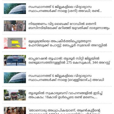
സംസ്ഥാനത്ത് 6 ജില്ലകളിലെ വിദ്യാഭ്യാസ
സ്ഥാപനങ്ങൾക്ക് നാളെ (ശനി) അവധി; രണ്ട്
ജില്ലകളിൽ അവധി പ്രൊഫഷണൽ കോളേജുകൾ
KERALA
ഒഴികെ
നിയന്ത്രണം വിട്ട ബൈക്ക് റോഡിൽ തെന്നി
ബസിനടിയിലേക്ക് മറിഞ്ഞ് യുവതിക്ക് ദാരുണാന്ത്യം
KERALA
മുഖ്യമന്ത്രിയെ അപകീർത്തിപ്പെടുത്തുന്ന
ഫേസ്‌ബുക്ക് പോസ്റ്റ്; ബേപ്പൂർ സ്വദേശി അറസ്റ്റിൽ
KERALA
ഓപ്പറേഷൻ തൂഫാൻ: തൃശൂർ സിറ്റി ജില്ലയിൽ
രണ്ടുമാസത്തിനുള്ളിൽ 275 കേസുകൾ, 344 അറസ്റ്റ്
KERALA
സംസ്ഥാനത്ത് 6 ജില്ലകളിലെ വിദ്യാഭ്യാസ
സ്ഥാപനങ്ങൾക്ക് നാളെ (വെള്ളിയാഴ്ച) അവധി
KERALA
തൃശൂരിൽ സ്വകാര്യബസ് വാഹനങ്ങളില്‍ ഇടിച്ച്
അപകടം: 18കാരി ഉൾപ്പെടെ രണ്ട് മരണം,
പത്തോളം പേർക്ക് പരിക്ക്
KERALA
'ഞാനൊരു അധ്യാപികയാണ്, ആണ്‍കുട്ടീന്റെ