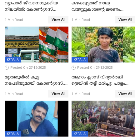
വ്യാപാരി ജീവനൊടുക്കിയ
കഴക്കൂട്ടത്ത് നാലു
നിലയില്‍; കോണ്‍ഗ്രസ്
വയസ്സുകാരന്റെ മരണം
കൗണ്‍സിലറുടെ
കൊലപാതകം: അമ്മയും
View All
View All
1 Min Read
1 Min Read
മാനസികപീഡനമെന്ന് കുറിപ്പ്
സുഹൃത്തും പൊലീസ്
കസ്റ്റഡിയിൽ
KERALA
KERALA
Posted On 27-12-2025
Posted On 27-12-2025
മറ്റത്തൂരിൽ കൂട്ട
ആറാം ക്ലാസ് വിദ്യാർത്ഥി
നടപടിയുമായി കോണ്‍ഗ്രസ്,
ട്രെയിൻ തട്ടി മരിച്ചു; പാളം
ബിജെപി പാളയത്തിലെത്തിയ
മുറിച്ചുകടക്കുന്നതിനിടെ
View All
View All
1 Min Read
1 Min Read
എട്ട് പേര്‍ ഉള്‍പ്പെടെ
അപകടം മലപ്പുറത്ത്
പത്തുപേരെ പുറത്താക്കി,
ചൊവ്വന്നൂരിലും നടപടി
KERALA
KERALA