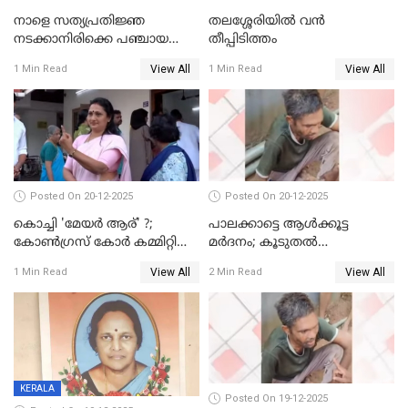
നാളെ സത്യപ്രതിജ്ഞ
തലശ്ശേരിയിൽ വൻ
നടക്കാനിരിക്കെ പഞ്ചായത്ത്
തീപ്പിടിത്തം
മെമ്പർ മരിച്ചു
View All
View All
1 Min Read
1 Min Read
Posted On 20-12-2025
Posted On 20-12-2025
കൊച്ചി 'മേയർ ആര്' ?;
പാലക്കാട്ടെ ആള്‍ക്കൂട്ട
കോണ്‍ഗ്രസ് കോര്‍ കമ്മിറ്റി
മര്‍ദനം; കൂടുതല്‍
യോഗം ചൊവ്വാഴ്ച
അറസ്റ്റുണ്ടാവും, മര്‍ദിച്ചത് 15
View All
View All
1 Min Read
2 Min Read
അംഗ സംഘമെന്ന് വിവരം
KERALA
Posted On 19-12-2025