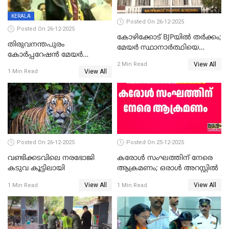
KERALA
Posted On 26-12-2025
Posted On 26-12-2025
കോഴിക്കോട് BJPയിൽ തർക്കം;
തിരുവനന്തപുരം
മേയർ സ്ഥാനാർത്ഥിയെ
കോര്‍പ്പറേഷന്‍ മേയര്‍
പരസ്യമായി പ്രഖ്യാപിച്ചില്ല
View All
തെരഞ്ഞെടുപ്പ്; സിപിഐഎം
2 Min Read
View All
1 Min Read
ഹൈക്കോടതിയിലേക്ക്;
സത്യപ്രതിജ്ഞ ചടങ്ങില്‍
ചട്ടലംഘനമെന്ന് പാർട്ടി
Posted On 26-12-2025
Posted On 25-12-2025
വണ്ടിക്കടവിലെ നരഭോജി
കരോള്‍ സംഘത്തിന് നേരെ
കടുവ കൂട്ടിലായി
ആക്രമണം; ഒരാള്‍ അറസ്റ്റില്‍
View All
View All
1 Min Read
1 Min Read