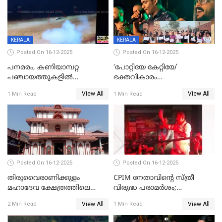
KERALA
KERALA
Posted On 16-12-2025
Posted On 16-12-2025
പനമരം, കണിയാമ്പറ്റ
‘പോറ്റിയേ കേറ്റിയേ’
പഞ്ചായത്തുകളിൽ
ഭക്തവികാരം
ബുധനാഴ്ച വിദ്യാഭ്യാസ
വ്രണപ്പെടുത്തിയെന്നു
View All
View All
1 Min Read
1 Min Read
സ്ഥാപനങ്ങൾക്ക് അവധി
ഡിജിപിക്ക് പരാതി; ശക്തമായ
നടപടി വേണമെന്നു
സിപിഐഎമ്മും
Posted On 16-12-2025
Posted On 16-12-2025
തിരുവൈരാണിക്കുളം
CPIM നേതാവിൻ്റെ സ്ത്രീ
മഹാദേവ ക്ഷേത്രത്തിലെ
വിരുദ്ധ പരാമർശം;
നടതുറപ്പ് മഹോത്സവത്തിന്
കേസെടുത്ത് പൊലീസ്
View All
View All
2 Min Read
1 Min Read
ജനുവരി 2 ന് തുടക്കമാകും