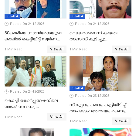
KERALA
KERALA
Posted On 24-12-2025
Posted On 24-12-2025
80കാരിയെ ഊൺമേശയുടെ
വെള്ളമാണെന്ന് കരുതി
കാലിൽ കെട്ടിയിട്ട് സ്വർണവും
ആസിഡ് കുടിച്ചു;
പണവും കവർന്നു;
ചികിത്സയിലിരുന്ന ആള്‍
View All
View All
1 Min Read
1 Min Read
കൊച്ചുമകനും സുഹൃത്തും
മരിച്ചു
അറസ്റ്റിൽ
KERALA
Posted On 24-12-2025
Posted On 23-12-2025
കൊച്ചി കോര്‍പ്പറേഷനിലെ
സ്കൂട്ടറും കാറും കൂട്ടിയിടിച്ച്
മേയര്‍ സ്ഥാനം;
അപകടം; അമ്മയും മകനും
കോണ്‍ഗ്രസില്‍ അതൃപതി
View All
മരിച്ചു, മറ്റൊരു മകൻ
1 Min Read
രൂക്ഷം
View All
1 Min Read
ഗുരുതരാവസ്ഥയിൽ