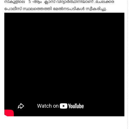
സ്കൂളിലെ 5 -ആം ക്ലാസ് വിദ്യാര്‍ത്ഥിനിയാണ് .ചേലക്കര
പോലീസ് സ്ഥലത്തെത്തി മേൽനടപടികൾ സ്വീകരിച്ചു.