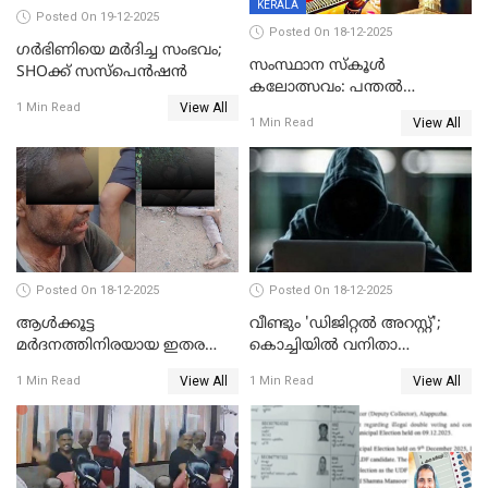
KERALA
Posted On 19-12-2025
Posted On 18-12-2025
ഗര്‍ഭിണിയെ മർദിച്ച സംഭവം;
സംസ്ഥാന സ്കൂൾ
SHOക്ക് സസ്പെൻഷൻ
കലോത്സവം: പന്തൽ
View All
കാൽനാട്ടൽ 20 ന്
1 Min Read
View All
1 Min Read
Posted On 18-12-2025
Posted On 18-12-2025
ആൾക്കൂട്ട
വീണ്ടും 'ഡിജിറ്റല്‍ അറസ്റ്റ്';
മർദനത്തിനിരയായ ഇതര
കൊച്ചിയില്‍ വനിതാ
സംസ്ഥാന തൊഴിലാളി മരിച്ചു;
ഡോക്ടര്‍ക്ക് നഷ്ടമായത് 6.38
View All
View All
1 Min Read
1 Min Read
നടുക്കുന്ന സംഭവം
കോടി രൂപ
വാളയാറിൽ