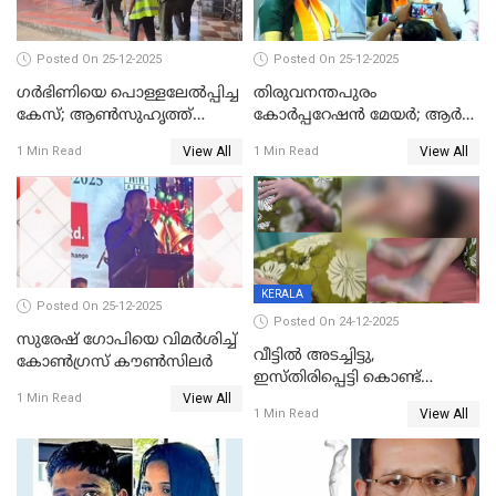
Posted On 25-12-2025
Posted On 25-12-2025
ഗര്‍ഭിണിയെ പൊള്ളലേല്‍പ്പിച്ച
തിരുവനന്തപുരം
കേസ്; ആണ്‍സുഹൃത്ത്
കോര്‍പ്പറേഷന്‍ മേയർ; ആര്‍
പിടിയില്‍
ശ്രീലേഖയ്ക്ക് മുൻതൂക്കം
View All
View All
1 Min Read
1 Min Read
KERALA
Posted On 25-12-2025
Posted On 24-12-2025
സുരേഷ് ഗോപിയെ വിമര്‍ശിച്ച്
വീട്ടിൽ അടച്ചിട്ടു,
കോണ്‍ഗ്രസ് കൗണ്‍സിലര്‍
ഇസ്തിരിപ്പെട്ടി കൊണ്ട്
View All
പൊള്ളിച്ചു; 8 മാസം
1 Min Read
View All
1 Min Read
ഗർഭിണിയായ യുവതിക്ക് ക്രൂര
മർദനം