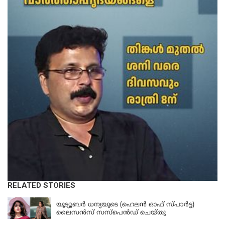
RELATED STORIES
KERALA
യൂട്യൂബർ ധന്യയുടെ (ഹെലൻ ഓഫ് സ്പാർട്ട)
ലൈസൻസ് സസ്‌പെൻഡ് ചെയ്തു
KERALA