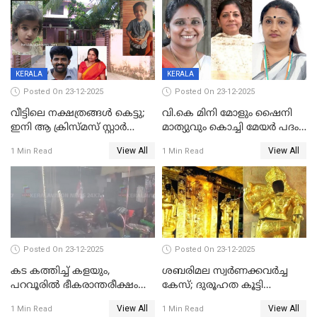
രണ്ട് കേസുകൾ
KERALA
KERALA
Posted On 23-12-2025
Posted On 23-12-2025
വീട്ടിലെ നക്ഷത്രങ്ങൾ കെട്ടു;
വി.കെ മിനി മോളും ഷൈനി
ഇനി ആ ക്രിസ്മസ് സ്റ്റാർ
മാത്യുവും കൊച്ചി മേയർ പദം
മാത്രം; പൈതങ്ങൾക്ക്
പങ്കിടും; ദീപ്തി മേരി വർഗീസ്
View All
View All
1 Min Read
1 Min Read
വേണ്ടിയുള്ള
മേയറാകില്ല
പിടിവലിക്കിടയിൽ
അപ്പൂപ്പനെതിരെ പോക്സോ
കേസ് ഒടുവിൽ 4 ജീവനുകൾ
പൊലിഞ്ഞു
Posted On 23-12-2025
Posted On 23-12-2025
കട കത്തിച്ച് കളയും,
ശബരിമല സ്വര്‍ണക്കവര്‍ച്ച
പറവൂരില്‍ ഭീകരാന്തരീക്ഷം
കേസ്; ദുരൂഹത കൂട്ടി
സൃഷ്ടിച്ച് കുട്ടി ലഹരിസംഘം
വിദേശവ്യവസായിയുടെ മൊഴി
View All
View All
1 Min Read
1 Min Read