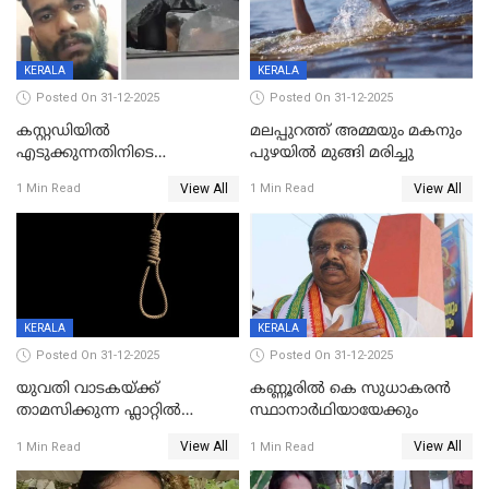
KERALA
KERALA
Posted On 31-12-2025
Posted On 31-12-2025
കസ്റ്റഡിയിൽ
മലപ്പുറത്ത് അമ്മയും മകനും
എടുക്കുന്നതിനിടെ
പുഴയിൽ മുങ്ങി മരിച്ചു
വിലങ്ങുമായി രക്ഷപ്പെട്ട
View All
View All
1 Min Read
1 Min Read
വധശ്രമക്കേസ് പ്രതി പിടിയിൽ
KERALA
KERALA
Posted On 31-12-2025
Posted On 31-12-2025
യുവതി വാടകയ്ക്ക്
കണ്ണൂരിൽ കെ സുധാകരൻ
താമസിക്കുന്ന ഫ്ലാറ്റില്‍
സ്ഥാനാർഥിയായേക്കും
തൂങ്ങിമരിച്ച നിലയില്‍;
View All
View All
1 Min Read
1 Min Read
സംഭവം കൈതപ്പൊയിലില്‍