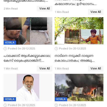
ആൾകൂട്ടക്കൊലപാതകം;
കലോത്സവം: ഉദ്ഘാടനം
അന്വേഷണം
View All
മുഖ്യമന്ത്രി, സമാപനത്തിൽ
2 Min Read
ഊർജ്ജിതമാക്കിമാക്കി
View All
1 Min Read
മുഖ്യാതിഥിയായി
ക്രൈംബ്രാഞ്ച്
മോഹൻലാൽ
KERALA
Posted On 20-12-2025
Posted On 20-12-2025
പാലക്കാട് ആൾക്കൂട്ടക്കൊല;
നാടിനെ നടുക്കി ദാരുണ
കേസ് ക്രൈംബ്രാഞ്ചിന്;
കൊലപാതകം; അഞ്ചു
DYSPയുടെ നേതൃത്വത്തിൽ
വയസ്സുകാരനെ 'അമ്മ
View All
View All
1 Min Read
1 Min Read
അന്വേഷിക്കും
കഴുത്തുഞെരിച്ച് കൊന്നു
KERALA
KERALA
Posted On 20-12-2025
Posted On 20-12-2025