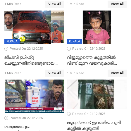
തീയിട്ടു; നേതാക്കളുടെ
ആരോപിച്ച് ബന്ധുക്കൾ;
View All
View All
1 Min Read
1 Min Read
ചിത്രങ്ങളടക്കം കത്തിയ
സംഭവം മാവേലിക്കരയിൽ
നിലയിൽ
KERALA
KERALA
Posted On 22-12-2025
Posted On 22-12-2025
ജിപ്സി ഡ്രിഫ്റ്റ്
വീട്ടുമുറ്റത്തെ കുളത്തിൽ
ചെയ്യുന്നതിനിടെയുണ്ടായ
വീണ് മൂന്ന് വയസുകാരി
അപകടം; 14 വയസുകാരന്
മരിച്ചു
View All
View All
1 Min Read
1 Min Read
ദാരുണാന്ത്യം; ജീപ്സി
ഓടിച്ചയാൾ അറസ്റ്റിൽ.
Posted On 21-12-2025
Posted On 22-12-2025
മണ്ണാർക്കാട് ഇറങ്ങിയ പുലി
രാജ്യത്താദ്യം;
കൂട്ടിൽ കുടുങ്ങി