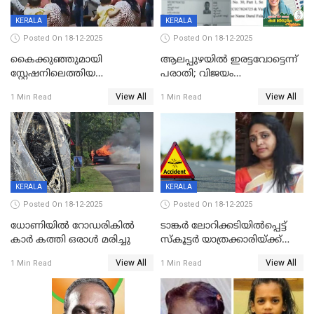
KERALA
KERALA
Posted On 18-12-2025
Posted On 18-12-2025
കൈക്കുഞ്ഞുമായി
ആലപ്പുഴയിൽ ഇരട്ടവോട്ടെന്ന്
സ്റ്റേഷനിലെത്തിയ
പരാതി; വിജയം
യുവതിയ്ക്ക് മർദ്ദനം; സിഐ
റദ്ദാക്കണമെന്ന് വലിയമരം
View All
View All
1 Min Read
1 Min Read
കരണത്തടിച്ചു; CC ടിവി
വാർഡിലെ എൽഡിഎഫ്
ദൃശ്യങ്ങൾ പുറത്ത്
സ്ഥാനാർത്ഥി
KERALA
KERALA
Posted On 18-12-2025
Posted On 18-12-2025
ധോണിയിൽ റോഡരികിൽ
ടാങ്കർ ലോറിക്കടിയിൽപ്പെട്ട്
കാർ കത്തി ഒരാൾ മരിച്ചു
സ്കൂട്ടർ യാത്രക്കാരിയ്ക്ക്
ദാരുണാന്ത്യം; അപകടം
View All
View All
1 Min Read
1 Min Read
കണ്ടോത്ത് ദേശീയ പാതയിൽ