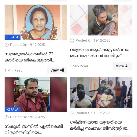
അംഗ സംഘമെന്ന് വിവരം
KERALA
Posted On 19-12-2025
Posted On 19-12-2025
വാളയാർ ആൾക്കൂട്ട മർദനം:
സ്വത്തുതര്‍ക്കത്തില്‍ 72
രാംനാരായണൻ നേരിട്ടത്
കാരിയെ തീകൊളുത്തി
കൊടും ക്രൂരത; ശരീരത്തിൽ
View All
കൊന്നു;
1 Min Read
നാൽപ്പതിലേറെ
View All
1 Min Read
ക്രൂരകൊലപാതകത്തില്‍
മുറിവുകളെന്ന് പോസ്റ്റ്‌മോർട്ടം
സഹോദരിപുത്രന് ജീവപര്യന്തം
റിപ്പോർട്ട്
KERALA
Posted On 19-12-2025
Posted On 19-12-2025
ഗര്‍ഭിണിയായ യുവതിയെ
സ്കൂൾ ബസിൽ എൽകെജി
മര്‍ദിച്ച സംഭവം; ജിസ്‌ട്രേറ്റ് തല
വിദ്യാര്‍ത്ഥിനിയെ
അന്വേഷണം വേണമെന്ന്