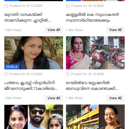
Posted On 31-12-2025
Posted On 31-12-2025
യുവതി വാടകയ്ക്ക്
കണ്ണൂരിൽ കെ സുധാകരൻ
താമസിക്കുന്ന ഫ്ലാറ്റില്‍
സ്ഥാനാർഥിയായേക്കും
തൂങ്ങിമരിച്ച നിലയില്‍;
View All
View All
1 Min Read
1 Min Read
സംഭവം കൈതപ്പൊയിലില്‍
KERALA
Posted On 31-12-2025
Posted On 31-12-2025
പത്താം ക്ലാസ്സ് വിദ്യാര്‍ഥിനി
റെയിൽവേ സ്റ്റേഷനിൽ
ജീവനൊടുക്കി;15കാരിയെ
ബന്ധുവിനെ കൊണ്ടാക്കി
കണ്ടെത്തിയത്
മടങ്ങുന്നതിനിടെ ടോറസ്സ്
View All
View All
1 Min Read
1 Min Read
കിടപ്പുമുറിയില്‍ തൂങ്ങി മരിച്ച
ലോറി സ്കൂട്ടറിൽ ഇടിച്ചു :
നിലയിൽ
യുവതിക്ക് ദാരുണാന്ത്യം