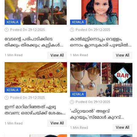
KERALA
KERALA
Posted On 29-12-2025
Posted On 29-12-2025
വേടന്റെ പരിപാടിക്കിടെ
കാൽമുട്ടിനൊപ്പം വെള്ളം,
തിക്കും തിരക്കും; കുട്ടികള്‍
ഒന്നാം ക്ലാസുകാരി പുഴയിൽ
ഉള്‍പ്പെടെ നിരവധി പേര്‍ക്ക്
മുങ്ങി മരിച്ചു; ദാരുണ സംഭവം
View All
View All
1 Min Read
1 Min Read
പരിക്ക്; പാളം മറികടന്ന
കുട്ടികൾക്കൊപ്പം
യുവാവ് ട്രെയിന്‍ തട്ടി മരിച്ചു
കളിക്കുന്നതിനിടെ
KERALA
KERALA
Posted On 29-12-2025
Posted On 29-12-2025
ഇന്ന് മാറിമറിഞ്ഞത് ഏഴു
'ഫിറ്റായാൽ' അളവ്
തവണ; ഒരാഴ്ചയ്ക്ക് ശേഷം
കുറയും,'സ്‌മോൾ കുറവ്
സ്വർണവിലയിൽ ഇടിവ്
View All
പിടികൂടി; ബാറിന് 25,000 രൂപ
1 Min Read
View All
1 Min Read
പിഴ