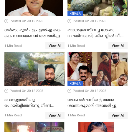
KERALA
Posted On 30-12-2025
Posted On 30-12-2025
ധർമടം മുൻ എംഎല്‍എ കെ
മയക്കുവെടിവച്ച ശേഷം
കെ നാരായണന്‍ അന്തരിച്ചു
വലയിലാക്കി; കിണറ്റിൽ വീണ
കടുവയെ പുറത്തെത്തിച്ചു
View All
View All
1 Min Read
1 Min Read
KERALA
Posted On 30-12-2025
Posted On 30-12-2025
വെങ്കുളത്ത് വ്യൂ
മോഹന്‍ലാലിന്‍റെ അമ്മ
പോയിന്റിൽനിന്നു വീണ്
ശാന്തകുമാരി അന്തരിച്ചു
യുവാവ് മരിച്ചു
View All
View All
1 Min Read
1 Min Read