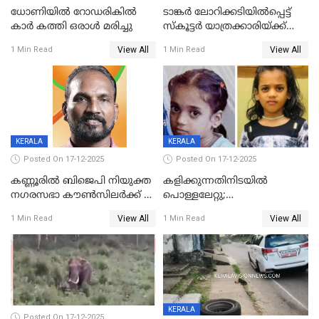
ധോണിയിൽ റോഡരികിൽ
ടാങ്കർ ലോറിക്കടിയിൽപ്പെട്ട്
കാർ കത്തി ഒരാൾ മരിച്ചു
സ്കൂട്ടർ യാത്രക്കാരിയ്ക്ക്
ദാരുണാന്ത്യം; അപകടം
View All
View All
1 Min Read
1 Min Read
കണ്ടോത്ത് ദേശീയ പാതയിൽ
KERALA
KERALA
Posted On 17-12-2025
Posted On 17-12-2025
കണ്ണൂരിൽ ബിജെപി നിയുക്ത
കളിക്കുന്നതിനിടയിൽ
നഗരസഭാ കൗൺസിലർക്ക് 36
പൊള്ളലേറ്റു;
വർഷം തടവുശിക്ഷ
ചികിത്സയിലായിരുന്ന രണ്ടാം
View All
View All
1 Min Read
1 Min Read
ക്ലാസ് വിദ്യാർത്ഥിനി മരിച്ചു
KERALA
Posted On 17-12-2025