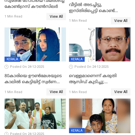
സുരേഷ് ഗോപിയെ വിമര്‍ശിച്ച്
വീട്ടിൽ അടച്ചിട്ടു,
കോണ്‍ഗ്രസ് കൗണ്‍സിലര്‍
ഇസ്തിരിപ്പെട്ടി കൊണ്ട്
View All
പൊള്ളിച്ചു; 8 മാസം
1 Min Read
View All
1 Min Read
ഗർഭിണിയായ യുവതിക്ക് ക്രൂര
മർദനം
KERALA
KERALA
Posted On 24-12-2025
Posted On 24-12-2025
80കാരിയെ ഊൺമേശയുടെ
വെള്ളമാണെന്ന് കരുതി
കാലിൽ കെട്ടിയിട്ട് സ്വർണവും
ആസിഡ് കുടിച്ചു;
പണവും കവർന്നു;
ചികിത്സയിലിരുന്ന ആള്‍
View All
View All
1 Min Read
1 Min Read
കൊച്ചുമകനും സുഹൃത്തും
മരിച്ചു
അറസ്റ്റിൽ
KERALA
Posted On 24-12-2025