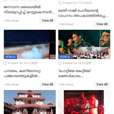
Posted On 17-12-2025
ജനവാസ മേഖലയില്‍
മന്ത്രി സജി ചെറിയാന്റെ
നിലയുറപ്പിച്ച് കാട്ടുകൊമ്പന്‍
വാഹനം അപകടത്തിൽപ്പെട്ടു;
പടയപ്പ
View All
മന്ത്രിയും സംഘവും
1 Min Read
View All
1 Min Read
രക്ഷപ്പെട്ടത് തലനാരിടയ്ക്ക്
KERALA
KERALA
Posted On 16-12-2025
Posted On 16-12-2025
പനമരം, കണിയാമ്പറ്റ
‘പോറ്റിയേ കേറ്റിയേ’
പഞ്ചായത്തുകളിൽ
ഭക്തവികാരം
ബുധനാഴ്ച വിദ്യാഭ്യാസ
വ്രണപ്പെടുത്തിയെന്നു
View All
View All
1 Min Read
1 Min Read
സ്ഥാപനങ്ങൾക്ക് അവധി
ഡിജിപിക്ക് പരാതി; ശക്തമായ
നടപടി വേണമെന്നു
സിപിഐഎമ്മും