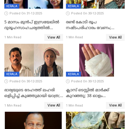
KERALA
KERALA
Posted On 31-12-2025
Posted On 30-12-2025
5 മാസം മുൻപ് ഇസ്രയേലിൽ
രണ്ട് കോടി രൂപ
ദുരൂഹസാഹചര്യത്തിൽ
നഷ്ടപരിഹാരം വേണം;
മരിച്ചനിലയിൽ കണ്ടെത്തിയ
ജിസിഡിഎക്ക് വക്കീൽ
View All
View All
1 Min Read
1 Min Read
മലയാളി യുവാവിന്റെ ഭാര്യയും
നോട്ടീസയച്ച് ഉമാ തോമസ്
മരിച്ചു
KERALA
KERALA
Posted On 30-12-2025
Posted On 30-12-2025
ഭാര്യയുടെ ദേഹത്ത് ലഹരി
ക്ലാസ് ടെസ്റ്റിൽ മാർക്ക്
ഒളിപ്പിച്ച് കുഞ്ഞുമായി യാത്ര;
കുറഞ്ഞു; 38 ഓളം
ഓട്ടോ വളഞ്ഞ് ദമ്പതികളെ
വിദ്യാർഥികളെ ട്യൂഷൻ
View All
View All
1 Min Read
1 Min Read
പിടികൂടി പൊലീസ്
സെന്ററിലെ അധ്യാപകന്‍
മർദിച്ചതായി പരാതി