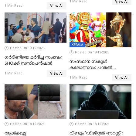
View All
ലൈംഗികമായി ഉപദ്രവിച്ചു;
1 Min Read
യുവതി
View All
1 Min Read
ക്ലീനര്‍ പിടിയിൽ
KERALA
Posted On 19-12-2025
Posted On 18-12-2025
ഗര്‍ഭിണിയെ മർദിച്ച സംഭവം;
സംസ്ഥാന സ്കൂൾ
SHOക്ക് സസ്പെൻഷൻ
കലോത്സവം: പന്തൽ
View All
കാൽനാട്ടൽ 20 ന്
1 Min Read
View All
1 Min Read
Posted On 18-12-2025
Posted On 18-12-2025
ആൾക്കൂട്ട
വീണ്ടും 'ഡിജിറ്റല്‍ അറസ്റ്റ്';