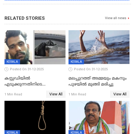
RELATED STORIES
View all news
KERALA
KERALA
Posted On 31-12-2025
Posted On 31-12-2025
കസ്റ്റഡിയിൽ
മലപ്പുറത്ത് അമ്മയും മകനും
എടുക്കുന്നതിനിടെ
പുഴയിൽ മുങ്ങി മരിച്ചു
വിലങ്ങുമായി രക്ഷപ്പെട്ട
View All
View All
1 Min Read
1 Min Read
വധശ്രമക്കേസ് പ്രതി പിടിയിൽ
KERALA
KERALA