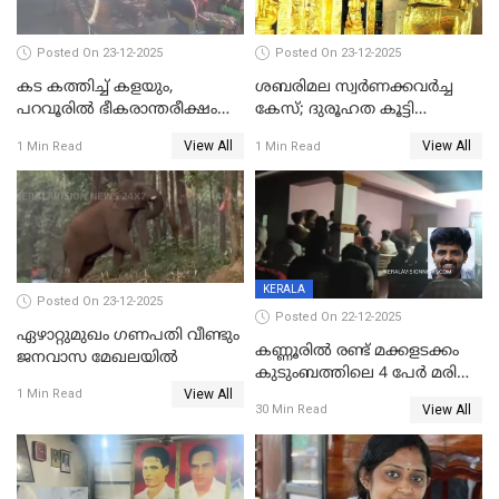
Posted On 23-12-2025
Posted On 23-12-2025
കട കത്തിച്ച് കളയും,
ശബരിമല സ്വര്‍ണക്കവര്‍ച്ച
പറവൂരില്‍ ഭീകരാന്തരീക്ഷം
കേസ്; ദുരൂഹത കൂട്ടി
സൃഷ്ടിച്ച് കുട്ടി ലഹരിസംഘം
വിദേശവ്യവസായിയുടെ മൊഴി
View All
View All
1 Min Read
1 Min Read
KERALA
Posted On 23-12-2025
Posted On 22-12-2025
ഏഴാറ്റുമുഖം ഗണപതി വീണ്ടും
കണ്ണൂരിൽ രണ്ട് മക്കളടക്കം
ജനവാസ മേഖലയിൽ
കുടുംബത്തിലെ 4 പേർ മരിച്ച
View All
നിലയിൽ
1 Min Read
View All
30 Min Read