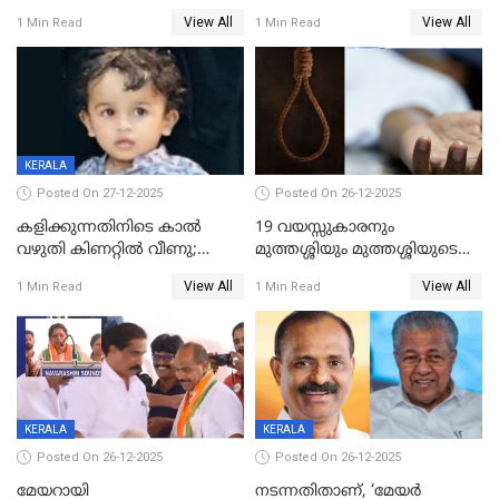
ശബരിമലയിൽ വരുമാനം
വയസ്സുകാരനെ കാണാതായി
View All
View All
1 Min Read
1 Min Read
കുതിച്ചുയരുന്നു
KERALA
Posted On 27-12-2025
Posted On 26-12-2025
കളിക്കുന്നതിനിടെ കാൽ
19 വയസ്സുകാരനും
വഴുതി കിണറ്റിൽ വീണു;
മുത്തശ്ശിയും മുത്തശ്ശിയുടെ
ഒന്നര വയസ്സുകാരന്
സഹോദരിയും വീട്ടിൽ തൂങ്ങി
View All
View All
1 Min Read
1 Min Read
ദാരുണാന്ത്യം
മരിച്ചനിലയിൽ
KERALA
KERALA
Posted On 26-12-2025
Posted On 26-12-2025
മേയറായി
നടന്നതിതാണ്, ‘മേയർ