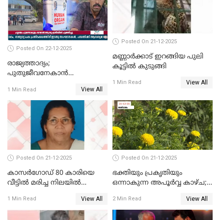
Posted On 21-12-2025
Posted On 22-12-2025
മണ്ണാർക്കാട് ഇറങ്ങിയ പുലി
രാജ്യത്താദ്യം;
കൂട്ടിൽ കുടുങ്ങി
പുതുജീവനേകാൻ
View All
ഷിബുവിന്റെ ഹൃദയം
1 Min Read
View All
1 Min Read
എറണാകുളം സർക്കാർ
ജനറൽ
ആശുപത്രിയിലെത്തിച്ചു
Posted On 21-12-2025
Posted On 21-12-2025
കാസർഗോഡ് 80 കാരിയെ
ഭക്തിയും പ്രകൃതിയും
വീട്ടിൽ മരിച്ച നിലയിൽ
ഒന്നാകുന്ന അപൂര്‍വ്വ കാഴ്ച;
കണ്ടെത്തി
ഭക്തർക്ക്
View All
View All
1 Min Read
2 Min Read
കാഴ്ചാനുഭവമൊരുക്കി
ശബരീ നന്ദനം