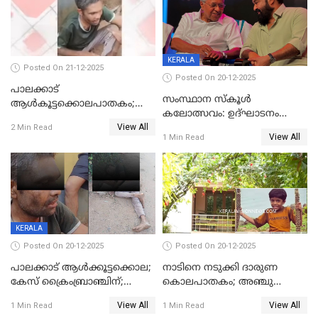
KERALA
Posted On 21-12-2025
Posted On 20-12-2025
പാലക്കാട്‌
സംസ്ഥാന സ്കൂൾ
ആൾകൂട്ടക്കൊലപാതകം;
കലോത്സവം: ഉദ്ഘാടനം
അന്വേഷണം
View All
മുഖ്യമന്ത്രി, സമാപനത്തിൽ
2 Min Read
ഊർജ്ജിതമാക്കിമാക്കി
View All
1 Min Read
മുഖ്യാതിഥിയായി
ക്രൈംബ്രാഞ്ച്
മോഹൻലാൽ
KERALA
Posted On 20-12-2025
Posted On 20-12-2025
പാലക്കാട് ആൾക്കൂട്ടക്കൊല;
നാടിനെ നടുക്കി ദാരുണ
കേസ് ക്രൈംബ്രാഞ്ചിന്;
കൊലപാതകം; അഞ്ചു
DYSPയുടെ നേതൃത്വത്തിൽ
വയസ്സുകാരനെ 'അമ്മ
View All
View All
1 Min Read
1 Min Read
അന്വേഷിക്കും
കഴുത്തുഞെരിച്ച് കൊന്നു