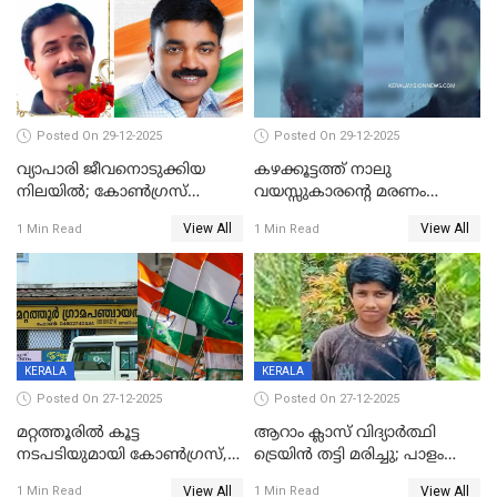
Posted On 29-12-2025
Posted On 29-12-2025
വ്യാപാരി ജീവനൊടുക്കിയ
കഴക്കൂട്ടത്ത് നാലു
നിലയില്‍; കോണ്‍ഗ്രസ്
വയസ്സുകാരന്റെ മരണം
കൗണ്‍സിലറുടെ
കൊലപാതകം: അമ്മയും
View All
View All
1 Min Read
1 Min Read
മാനസികപീഡനമെന്ന് കുറിപ്പ്
സുഹൃത്തും പൊലീസ്
കസ്റ്റഡിയിൽ
KERALA
KERALA
Posted On 27-12-2025
Posted On 27-12-2025
മറ്റത്തൂരിൽ കൂട്ട
ആറാം ക്ലാസ് വിദ്യാർത്ഥി
നടപടിയുമായി കോണ്‍ഗ്രസ്,
ട്രെയിൻ തട്ടി മരിച്ചു; പാളം
ബിജെപി പാളയത്തിലെത്തിയ
മുറിച്ചുകടക്കുന്നതിനിടെ
View All
View All
1 Min Read
1 Min Read