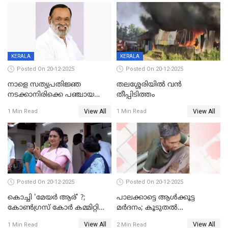
KERALA
KERALA
Posted On 20-12-2025
Posted On 20-12-2025
നാളെ സത്യപ്രതിജ്ഞ
തലശ്ശേരിയിൽ വൻ
നടക്കാനിരിക്കെ പഞ്ചായത്ത്
തീപ്പിടിത്തം
മെമ്പർ മരിച്ചു
View All
View All
1 Min Read
1 Min Read
Posted On 20-12-2025
Posted On 20-12-2025
കൊച്ചി 'മേയർ ആര്' ?;
പാലക്കാട്ടെ ആള്‍ക്കൂട്ട
കോണ്‍ഗ്രസ് കോര്‍ കമ്മിറ്റി
മര്‍ദനം; കൂടുതല്‍
യോഗം ചൊവ്വാഴ്ച
അറസ്റ്റുണ്ടാവും, മര്‍ദിച്ചത് 15
View All
View All
1 Min Read
2 Min Read