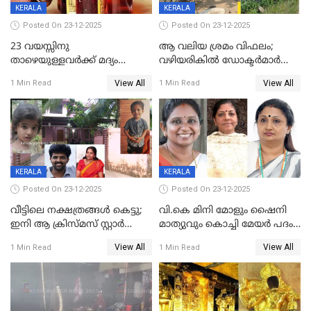
KERALA
KERALA
Posted On 23-12-2025
Posted On 23-12-2025
23 വയസ്സിനു
ആ വലിയ ശ്രമം വിഫലം;
താഴെയുള്ളവർക്ക് മദ്യം
വഴിയരികില്‍ ‌ഡോക്ടര്‍മാര്‍
നൽകിയതിനെതിരെ കർശന
ശസ്ത്രക്രിയ നടത്തിയ ലിനു
View All
View All
1 Min Read
1 Min Read
നടപടി;സ്ഥാപനങ്ങൾക്കെതിരെ
മരണത്തിന് കീഴടങ്ങി
രണ്ട് കേസുകൾ
KERALA
KERALA
Posted On 23-12-2025
Posted On 23-12-2025
വീട്ടിലെ നക്ഷത്രങ്ങൾ കെട്ടു;
വി.കെ മിനി മോളും ഷൈനി
ഇനി ആ ക്രിസ്മസ് സ്റ്റാർ
മാത്യുവും കൊച്ചി മേയർ പദം
മാത്രം; പൈതങ്ങൾക്ക്
പങ്കിടും; ദീപ്തി മേരി വർഗീസ്
View All
View All
1 Min Read
1 Min Read
വേണ്ടിയുള്ള
മേയറാകില്ല
പിടിവലിക്കിടയിൽ
അപ്പൂപ്പനെതിരെ പോക്സോ
കേസ് ഒടുവിൽ 4 ജീവനുകൾ
പൊലിഞ്ഞു