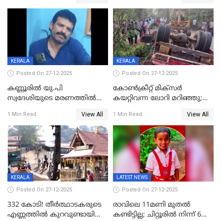
എട്ട് പേര്‍ ഉള്‍പ്പെടെ
അപകടം മലപ്പുറത്ത്
പത്തുപേരെ പുറത്താക്കി,
ചൊവ്വന്നൂരിലും നടപടി
KERALA
KERALA
Posted On 27-12-2025
Posted On 27-12-2025
കണ്ണൂരിൽ യു.പി
കോണ്‍ക്രീറ്റ് മിക്‌സര്‍
സ്വദേശിയുടെ മരണത്തിൽ
കയറ്റിവന്ന ലോറി മറിഞ്ഞു;
അഞ്ചംഗ സംഘത്തിനെതിരെ
രണ്ടുപേര്‍ക്ക് ദാരുണാന്ത്യം;
View All
View All
1 Min Read
1 Min Read
കേസ്; തർക്കമുണ്ടായത്
അപകടം കണ്ണൂരിൽ
ഫേഷ്യലിന് 300 രൂപ
ആവശ്യപ്പെട്ടതിനെച്ചൊല്ലി
KERALA
LATEST NEWS
Posted On 27-12-2025
Posted On 27-12-2025
332 കോടി! തീർത്ഥാടകരുടെ
രാവിലെ 11മണി മുതൽ
എണ്ണത്തിൽ കുറവുണ്ടായിട്ടും
കണ്ടിട്ടില്ല; ചിറ്റൂരിൽ നിന്ന് 6