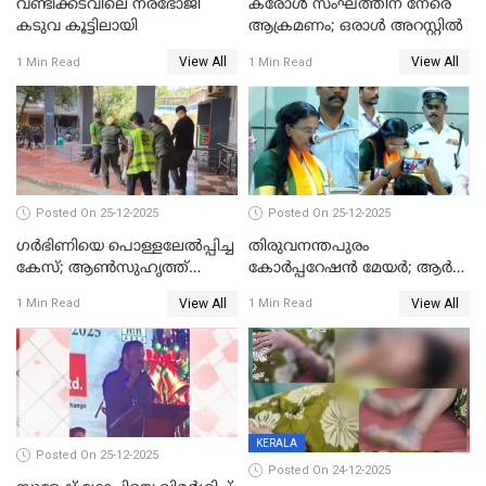
വണ്ടിക്കടവിലെ നരഭോജി
കരോള്‍ സംഘത്തിന് നേരെ
കടുവ കൂട്ടിലായി
ആക്രമണം; ഒരാള്‍ അറസ്റ്റില്‍
View All
View All
1 Min Read
1 Min Read
Posted On 25-12-2025
Posted On 25-12-2025
ഗര്‍ഭിണിയെ പൊള്ളലേല്‍പ്പിച്ച
തിരുവനന്തപുരം
കേസ്; ആണ്‍സുഹൃത്ത്
കോര്‍പ്പറേഷന്‍ മേയർ; ആര്‍
പിടിയില്‍
ശ്രീലേഖയ്ക്ക് മുൻതൂക്കം
View All
View All
1 Min Read
1 Min Read
KERALA
Posted On 25-12-2025
Posted On 24-12-2025