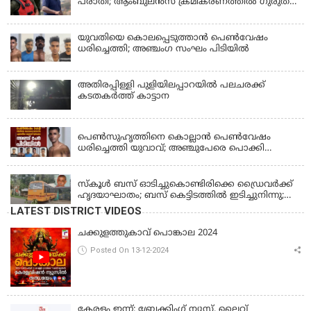
പരാതി; ആംബുലന്‍സ് ക്രമീകരണത്തില്‍ ഗുരുതര
വീഴ്ച; മൃതദേഹം ചാവക്കാട് വരെ എത്തിച്ചത്
ഫ്രീസര്‍ സംവിധാനം ഇല്ലാതെയെന്നും ആരോപണം
യുവതിയെ കൊലപ്പെടുത്താൻ പെൺവേഷം
ധരിച്ചെത്തി; അഞ്ചംഗ സംഘം പിടിയിൽ
അതിരപ്പിള്ളി പുളിയിലപ്പാറയിൽ പലചരക്ക്
കടതകർത്ത് കാട്ടാന
KERALA
പെണ്‍സുഹൃത്തിനെ കൊല്ലാന്‍ പെണ്‍വേഷം
ധരിച്ചെത്തി യുവാവ്; അഞ്ചുപേരെ പൊക്കി
പൊലീസ്
KERALA
സ്കൂൾ ബസ് ഓടിച്ചുകൊണ്ടിരിക്കെ ഡ്രൈവർക്ക്
ഹൃദയാഘാതം; ബസ് കെട്ടിടത്തിൽ ഇടിച്ചുനിന്നു;
ഡ്രൈവർ മരിച്ചു, രണ്ട് കുട്ടികൾക്ക് പരിക്ക്
LATEST DISTRICT VIDEOS
ചക്കുളത്തുകാവ് പൊങ്കാല 2024
Posted On 13-12-2024
കേരളം ഇന്ന്: ബ്രേക്കിംഗ് ന്യൂസ്, ലൈവ്