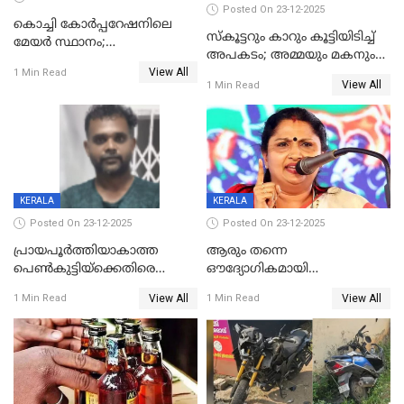
Posted On 23-12-2025
കൊച്ചി കോര്‍പ്പറേഷനിലെ
സ്കൂട്ടറും കാറും കൂട്ടിയിടിച്ച്
മേയര്‍ സ്ഥാനം;
അപകടം; അമ്മയും മകനും
കോണ്‍ഗ്രസില്‍ അതൃപതി
View All
മരിച്ചു, മറ്റൊരു മകൻ
1 Min Read
രൂക്ഷം
View All
1 Min Read
ഗുരുതരാവസ്ഥയിൽ
KERALA
KERALA
Posted On 23-12-2025
Posted On 23-12-2025
പ്രായപൂർത്തിയാകാത്ത
ആരും തന്നെ
പെൺകുട്ടിയ്ക്കെതിരെ
ഔദ്യോഗികമായി
ലൈംഗികാതിക്രമം; 36കാരന്
അറിയിച്ചിട്ടില്ല, മേയറെ
View All
View All
1 Min Read
1 Min Read
59 വർഷം തടവും 90,൦൦൦ രൂപ
കണ്ടെത്താൻ ഇന്ന് കോർ
പിഴയും ശിക്ഷ
കമ്മിറ്റി കൂടിയില്ല';
അതൃപ്തിയുമായി ദീപ്തി മേരി
വർഗീസ്