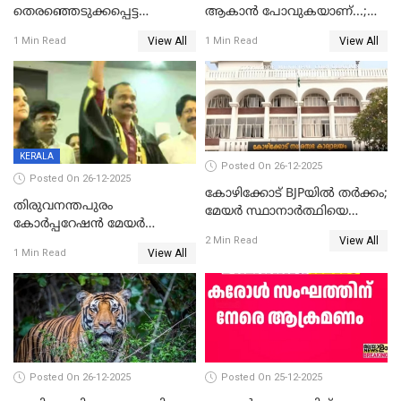
തെരഞ്ഞെടുക്കപ്പെട്ട
ആകാൻ പോവുകയാണ്...;
ശേഷമുള്ള പി ഇന്ദിരയുടെ
ആവട്ടെ, അഭിനന്ദനങ്ങൾ’;
View All
View All
1 Min Read
1 Min Read
ആദ്യ വോട്ട് അസാധു; കണ്ണൂർ
മുഖ്യമന്ത്രിയുടെ ഓഫീസ്
ഡെപ്യൂട്ടി മേയർ സ്ഥാനത്ത്
തന്നെ വിശദീകരിയ്ക്കുന്നു;
താഹിറിന് വിജയം
സത്യമിതാണ്
KERALA
Posted On 26-12-2025
Posted On 26-12-2025
കോഴിക്കോട് BJPയിൽ തർക്കം;
തിരുവനന്തപുരം
മേയർ സ്ഥാനാർത്ഥിയെ
കോര്‍പ്പറേഷന്‍ മേയര്‍
പരസ്യമായി പ്രഖ്യാപിച്ചില്ല
View All
തെരഞ്ഞെടുപ്പ്; സിപിഐഎം
2 Min Read
View All
1 Min Read
ഹൈക്കോടതിയിലേക്ക്;
സത്യപ്രതിജ്ഞ ചടങ്ങില്‍
ചട്ടലംഘനമെന്ന് പാർട്ടി
Posted On 26-12-2025
Posted On 25-12-2025