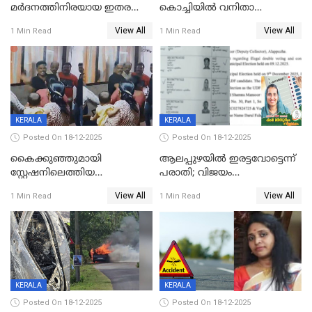
മർദനത്തിനിരയായ ഇതര
കൊച്ചിയില്‍ വനിതാ
സംസ്ഥാന തൊഴിലാളി മരിച്ചു;
ഡോക്ടര്‍ക്ക് നഷ്ടമായത് 6.38
View All
View All
1 Min Read
1 Min Read
നടുക്കുന്ന സംഭവം
കോടി രൂപ
വാളയാറിൽ
KERALA
KERALA
Posted On 18-12-2025
Posted On 18-12-2025
കൈക്കുഞ്ഞുമായി
ആലപ്പുഴയിൽ ഇരട്ടവോട്ടെന്ന്
സ്റ്റേഷനിലെത്തിയ
പരാതി; വിജയം
യുവതിയ്ക്ക് മർദ്ദനം; സിഐ
റദ്ദാക്കണമെന്ന് വലിയമരം
View All
View All
1 Min Read
1 Min Read
കരണത്തടിച്ചു; CC ടിവി
വാർഡിലെ എൽഡിഎഫ്
ദൃശ്യങ്ങൾ പുറത്ത്
സ്ഥാനാർത്ഥി
KERALA
KERALA
Posted On 18-12-2025
Posted On 18-12-2025