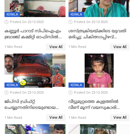
KERALA
KERALA
Posted On 22-12-2025
Posted On 22-12-2025
കണ്ണൂർ പാറാട് സിപിഐഎം
ശസ്ത്രക്രിയയ്‌ക്കിടെ യുവതി
ബ്രാഞ്ച് കമ്മിറ്റി ഓഫിസിൽ
മരിച്ചു; ചികിത്സാപ്പിഴവ്
തീയിട്ടു; നേതാക്കളുടെ
ആരോപിച്ച് ബന്ധുക്കൾ;
View All
View All
1 Min Read
1 Min Read
ചിത്രങ്ങളടക്കം കത്തിയ
സംഭവം മാവേലിക്കരയിൽ
നിലയിൽ
KERALA
KERALA
Posted On 22-12-2025
Posted On 22-12-2025
ജിപ്സി ഡ്രിഫ്റ്റ്
വീട്ടുമുറ്റത്തെ കുളത്തിൽ
ചെയ്യുന്നതിനിടെയുണ്ടായ
വീണ് മൂന്ന് വയസുകാരി
അപകടം; 14 വയസുകാരന്
മരിച്ചു
View All
View All
1 Min Read
1 Min Read
ദാരുണാന്ത്യം; ജീപ്സി
ഓടിച്ചയാൾ അറസ്റ്റിൽ.