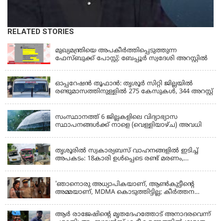
RELATED STORIES
KERALA
മുഖ്യമന്ത്രിയെ അപകീർത്തിപ്പെടുത്തുന്ന
ഫേസ്‌ബുക്ക് പോസ്റ്റ്; ബേപ്പൂർ സ്വദേശി അറസ്റ്റിൽ
KERALA
ഓപ്പറേഷൻ തൂഫാൻ: തൃശൂർ സിറ്റി ജില്ലയിൽ
രണ്ടുമാസത്തിനുള്ളിൽ 275 കേസുകൾ, 344 അറസ്റ്റ്
KERALA
സംസ്ഥാനത്ത് 6 ജില്ലകളിലെ വിദ്യാഭ്യാസ
സ്ഥാപനങ്ങൾക്ക് നാളെ (വെള്ളിയാഴ്ച) അവധി
KERALA
തൃശൂരിൽ സ്വകാര്യബസ് വാഹനങ്ങളില്‍ ഇടിച്ച്
അപകടം: 18കാരി ഉൾപ്പെടെ രണ്ട് മരണം,
പത്തോളം പേർക്ക് പരിക്ക്
KERALA
'ഞാനൊരു അധ്യാപികയാണ്, ആണ്‍കുട്ടീന്റെ
അമ്മയാണ്‌, MDMA കൊടുത്തിട്ടില്ല; കീർത്തന
മാധ്യമങ്ങളോട്; പൊലീസ് കസ്റ്റഡിയിൽ വിട്ട്
കോടതി, ജാമ്യാപേക്ഷ തള്ളി
ആര്‍ രാജേഷിന്റെ മൃതദേഹത്തോട് അനാദരവെന്ന്