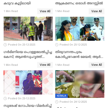
കടുവ കൂട്ടിലായി
ആക്രമണം; ഒരാള്‍ അറസ്റ്റില്‍
View All
View All
1 Min Read
1 Min Read
Posted On 25-12-2025
Posted On 25-12-2025
ഗര്‍ഭിണിയെ പൊള്ളലേല്‍പ്പിച്ച
തിരുവനന്തപുരം
കേസ്; ആണ്‍സുഹൃത്ത്
കോര്‍പ്പറേഷന്‍ മേയർ; ആര്‍
പിടിയില്‍
ശ്രീലേഖയ്ക്ക് മുൻതൂക്കം
View All
View All
1 Min Read
1 Min Read
KERALA
Posted On 25-12-2025
Posted On 24-12-2025
സുരേഷ് ഗോപിയെ വിമര്‍ശിച്ച്