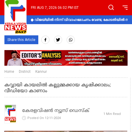
FRI AUG 7, 2026 06:02 PM IST
വിജയ്‌യിൽ നിന്ന് വിവാഹമോചനം വേണ്ട; കോടതിയിൽ നിലപാ
Share this Article
Home
District
Kannur
കവ്വായി കായലിൽ കല്ലുമ്മക്കായ കൃഷിക്കാലം;
വീഡിയോ കാണാം
കേരളവിഷൻ ന്യൂസ് ഡെസ്‌ക്
1 Min Read
Posted On 12-11-2024