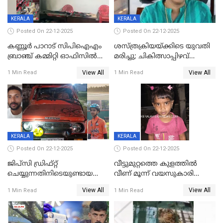
KERALA
KERALA
Posted On 22-12-2025
Posted On 22-12-2025
കണ്ണൂർ പാറാട് സിപിഐഎം
ശസ്ത്രക്രിയയ്‌ക്കിടെ യുവതി
ബ്രാഞ്ച് കമ്മിറ്റി ഓഫിസിൽ
മരിച്ചു; ചികിത്സാപ്പിഴവ്
തീയിട്ടു; നേതാക്കളുടെ
ആരോപിച്ച് ബന്ധുക്കൾ;
View All
View All
1 Min Read
1 Min Read
ചിത്രങ്ങളടക്കം കത്തിയ
സംഭവം മാവേലിക്കരയിൽ
നിലയിൽ
KERALA
KERALA
Posted On 22-12-2025
Posted On 22-12-2025
ജിപ്സി ഡ്രിഫ്റ്റ്
വീട്ടുമുറ്റത്തെ കുളത്തിൽ
ചെയ്യുന്നതിനിടെയുണ്ടായ
വീണ് മൂന്ന് വയസുകാരി
അപകടം; 14 വയസുകാരന്
മരിച്ചു
View All
View All
1 Min Read
1 Min Read
ദാരുണാന്ത്യം; ജീപ്സി
ഓടിച്ചയാൾ അറസ്റ്റിൽ.