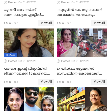
Posted On 31-12-2025
Posted On 31-12-2025
യുവതി വാടകയ്ക്ക്
കണ്ണൂരിൽ കെ സുധാകരൻ
താമസിക്കുന്ന ഫ്ലാറ്റില്‍
സ്ഥാനാർഥിയായേക്കും
തൂങ്ങിമരിച്ച നിലയില്‍;
View All
View All
1 Min Read
1 Min Read
സംഭവം കൈതപ്പൊയിലില്‍
KERALA
Posted On 31-12-2025
Posted On 31-12-2025
പത്താം ക്ലാസ്സ് വിദ്യാര്‍ഥിനി
റെയിൽവേ സ്റ്റേഷനിൽ
ജീവനൊടുക്കി;15കാരിയെ
ബന്ധുവിനെ കൊണ്ടാക്കി
കണ്ടെത്തിയത്
മടങ്ങുന്നതിനിടെ ടോറസ്സ്
View All
View All
1 Min Read
1 Min Read
കിടപ്പുമുറിയില്‍ തൂങ്ങി മരിച്ച
ലോറി സ്കൂട്ടറിൽ ഇടിച്ചു :
നിലയിൽ
യുവതിക്ക് ദാരുണാന്ത്യം