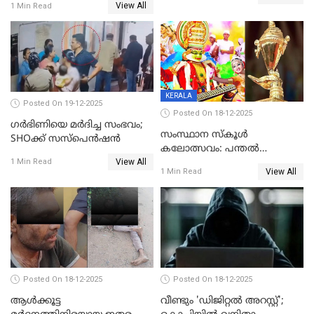
യുവതി
View All
1 Min Read
ക്ലീനര്‍ പിടിയിൽ
KERALA
Posted On 19-12-2025
Posted On 18-12-2025
ഗര്‍ഭിണിയെ മർദിച്ച സംഭവം;
സംസ്ഥാന സ്കൂൾ
SHOക്ക് സസ്പെൻഷൻ
കലോത്സവം: പന്തൽ
View All
കാൽനാട്ടൽ 20 ന്
1 Min Read
View All
1 Min Read
Posted On 18-12-2025
Posted On 18-12-2025
ആൾക്കൂട്ട
വീണ്ടും 'ഡിജിറ്റല്‍ അറസ്റ്റ്';