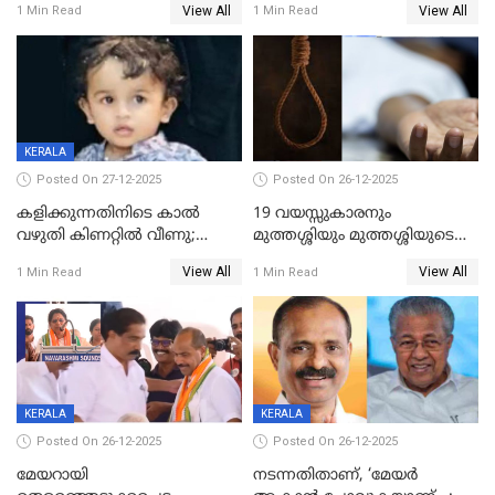
View All
View All
1 Min Read
1 Min Read
കുതിച്ചുയരുന്നു
KERALA
Posted On 27-12-2025
Posted On 26-12-2025
കളിക്കുന്നതിനിടെ കാൽ
19 വയസ്സുകാരനും
വഴുതി കിണറ്റിൽ വീണു;
മുത്തശ്ശിയും മുത്തശ്ശിയുടെ
ഒന്നര വയസ്സുകാരന്
സഹോദരിയും വീട്ടിൽ തൂങ്ങി
View All
View All
1 Min Read
1 Min Read
ദാരുണാന്ത്യം
മരിച്ചനിലയിൽ
KERALA
KERALA
Posted On 26-12-2025
Posted On 26-12-2025
മേയറായി
നടന്നതിതാണ്, ‘മേയർ