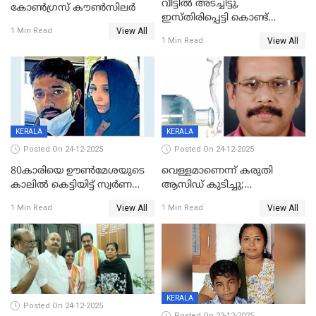
വീട്ടിൽ അടച്ചിട്ടു,
കോണ്‍ഗ്രസ് കൗണ്‍സിലര്‍
ഇസ്തിരിപ്പെട്ടി കൊണ്ട്
View All
പൊള്ളിച്ചു; 8 മാസം
1 Min Read
View All
1 Min Read
ഗർഭിണിയായ യുവതിക്ക് ക്രൂര
മർദനം
KERALA
KERALA
Posted On 24-12-2025
Posted On 24-12-2025
80കാരിയെ ഊൺമേശയുടെ
വെള്ളമാണെന്ന് കരുതി
കാലിൽ കെട്ടിയിട്ട് സ്വർണവും
ആസിഡ് കുടിച്ചു;
പണവും കവർന്നു;
ചികിത്സയിലിരുന്ന ആള്‍
View All
View All
1 Min Read
1 Min Read
കൊച്ചുമകനും സുഹൃത്തും
മരിച്ചു
അറസ്റ്റിൽ
KERALA
Posted On 24-12-2025
Posted On 23-12-2025