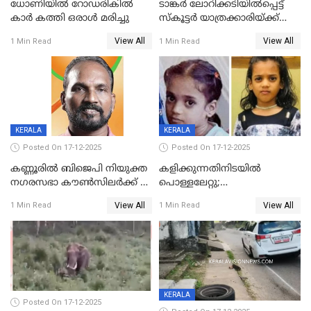
ധോണിയിൽ റോഡരികിൽ
ടാങ്കർ ലോറിക്കടിയിൽപ്പെട്ട്
കാർ കത്തി ഒരാൾ മരിച്ചു
സ്കൂട്ടർ യാത്രക്കാരിയ്ക്ക്
ദാരുണാന്ത്യം; അപകടം
View All
View All
1 Min Read
1 Min Read
കണ്ടോത്ത് ദേശീയ പാതയിൽ
KERALA
KERALA
Posted On 17-12-2025
Posted On 17-12-2025
കണ്ണൂരിൽ ബിജെപി നിയുക്ത
കളിക്കുന്നതിനിടയിൽ
നഗരസഭാ കൗൺസിലർക്ക് 36
പൊള്ളലേറ്റു;
വർഷം തടവുശിക്ഷ
ചികിത്സയിലായിരുന്ന രണ്ടാം
View All
View All
1 Min Read
1 Min Read
ക്ലാസ് വിദ്യാർത്ഥിനി മരിച്ചു
KERALA
Posted On 17-12-2025