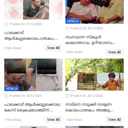
KERALA
Posted On 21-12-2025
Posted On 20-12-2025
പാലക്കാട്‌
സംസ്ഥാന സ്കൂൾ
ആൾകൂട്ടക്കൊലപാതകം;
കലോത്സവം: ഉദ്ഘാടനം
അന്വേഷണം
View All
മുഖ്യമന്ത്രി, സമാപനത്തിൽ
2 Min Read
ഊർജ്ജിതമാക്കിമാക്കി
View All
1 Min Read
മുഖ്യാതിഥിയായി
ക്രൈംബ്രാഞ്ച്
മോഹൻലാൽ
KERALA
Posted On 20-12-2025
Posted On 20-12-2025
പാലക്കാട് ആൾക്കൂട്ടക്കൊല;
നാടിനെ നടുക്കി ദാരുണ
കേസ് ക്രൈംബ്രാഞ്ചിന്;
കൊലപാതകം; അഞ്ചു
DYSPയുടെ നേതൃത്വത്തിൽ
വയസ്സുകാരനെ 'അമ്മ
View All
View All
1 Min Read
1 Min Read
അന്വേഷിക്കും
കഴുത്തുഞെരിച്ച് കൊന്നു