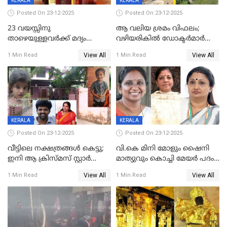
KERALA
KERALA
Posted On 23-12-2025
Posted On 23-12-2025
23 വയസ്സിനു
ആ വലിയ ശ്രമം വിഫലം;
താഴെയുള്ളവർക്ക് മദ്യം
വഴിയരികില്‍ ‌ഡോക്ടര്‍മാര്‍
നൽകിയതിനെതിരെ കർശന
ശസ്ത്രക്രിയ നടത്തിയ ലിനു
View All
View All
1 Min Read
1 Min Read
നടപടി;സ്ഥാപനങ്ങൾക്കെതിരെ
മരണത്തിന് കീഴടങ്ങി
രണ്ട് കേസുകൾ
KERALA
KERALA
Posted On 23-12-2025
Posted On 23-12-2025
വീട്ടിലെ നക്ഷത്രങ്ങൾ കെട്ടു;
വി.കെ മിനി മോളും ഷൈനി
ഇനി ആ ക്രിസ്മസ് സ്റ്റാർ
മാത്യുവും കൊച്ചി മേയർ പദം
മാത്രം; പൈതങ്ങൾക്ക്
പങ്കിടും; ദീപ്തി മേരി വർഗീസ്
View All
View All
1 Min Read
1 Min Read
വേണ്ടിയുള്ള
മേയറാകില്ല
പിടിവലിക്കിടയിൽ
അപ്പൂപ്പനെതിരെ പോക്സോ
കേസ് ഒടുവിൽ 4 ജീവനുകൾ
പൊലിഞ്ഞു