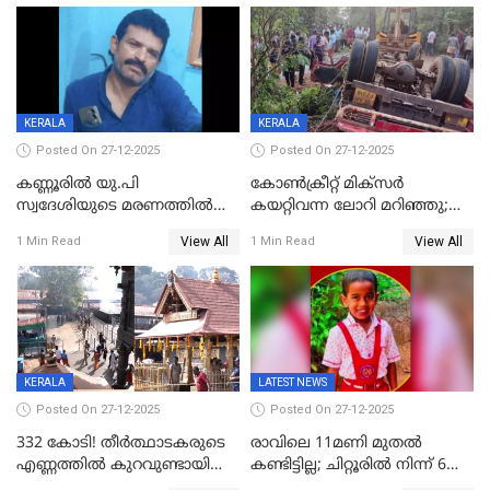
പത്തുപേരെ പുറത്താക്കി,
ചൊവ്വന്നൂരിലും നടപടി
KERALA
KERALA
Posted On 27-12-2025
Posted On 27-12-2025
കണ്ണൂരിൽ യു.പി
കോണ്‍ക്രീറ്റ് മിക്‌സര്‍
സ്വദേശിയുടെ മരണത്തിൽ
കയറ്റിവന്ന ലോറി മറിഞ്ഞു;
അഞ്ചംഗ സംഘത്തിനെതിരെ
രണ്ടുപേര്‍ക്ക് ദാരുണാന്ത്യം;
View All
View All
1 Min Read
1 Min Read
കേസ്; തർക്കമുണ്ടായത്
അപകടം കണ്ണൂരിൽ
ഫേഷ്യലിന് 300 രൂപ
ആവശ്യപ്പെട്ടതിനെച്ചൊല്ലി
KERALA
LATEST NEWS
Posted On 27-12-2025
Posted On 27-12-2025
332 കോടി! തീർത്ഥാടകരുടെ
രാവിലെ 11മണി മുതൽ
എണ്ണത്തിൽ കുറവുണ്ടായിട്ടും
കണ്ടിട്ടില്ല; ചിറ്റൂരിൽ നിന്ന് 6
ശബരിമലയിൽ വരുമാനം
വയസ്സുകാരനെ കാണാതായി