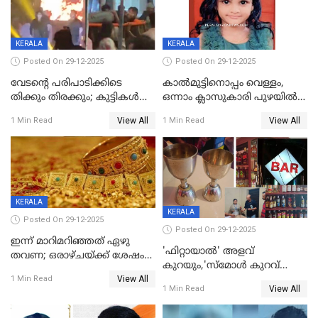
KERALA
KERALA
Posted On 29-12-2025
Posted On 29-12-2025
വേടന്റെ പരിപാടിക്കിടെ
കാൽമുട്ടിനൊപ്പം വെള്ളം,
തിക്കും തിരക്കും; കുട്ടികള്‍
ഒന്നാം ക്ലാസുകാരി പുഴയിൽ
ഉള്‍പ്പെടെ നിരവധി പേര്‍ക്ക്
മുങ്ങി മരിച്ചു; ദാരുണ സംഭവം
View All
View All
1 Min Read
1 Min Read
പരിക്ക്; പാളം മറികടന്ന
കുട്ടികൾക്കൊപ്പം
യുവാവ് ട്രെയിന്‍ തട്ടി മരിച്ചു
കളിക്കുന്നതിനിടെ
KERALA
KERALA
Posted On 29-12-2025
Posted On 29-12-2025
ഇന്ന് മാറിമറിഞ്ഞത് ഏഴു
'ഫിറ്റായാൽ' അളവ്
തവണ; ഒരാഴ്ചയ്ക്ക് ശേഷം
കുറയും,'സ്‌മോൾ കുറവ്
സ്വർണവിലയിൽ ഇടിവ്
View All
പിടികൂടി; ബാറിന് 25,000 രൂപ
1 Min Read
View All
1 Min Read
പിഴ