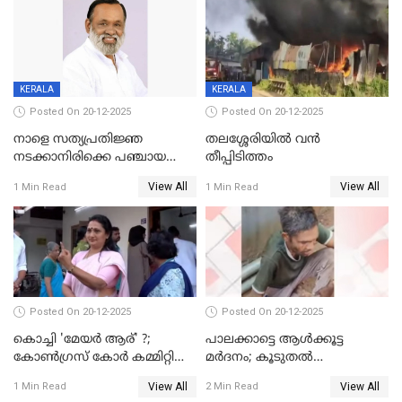
KERALA
KERALA
Posted On 20-12-2025
Posted On 20-12-2025
നാളെ സത്യപ്രതിജ്ഞ
തലശ്ശേരിയിൽ വൻ
നടക്കാനിരിക്കെ പഞ്ചായത്ത്
തീപ്പിടിത്തം
മെമ്പർ മരിച്ചു
View All
View All
1 Min Read
1 Min Read
Posted On 20-12-2025
Posted On 20-12-2025
കൊച്ചി 'മേയർ ആര്' ?;
പാലക്കാട്ടെ ആള്‍ക്കൂട്ട
കോണ്‍ഗ്രസ് കോര്‍ കമ്മിറ്റി
മര്‍ദനം; കൂടുതല്‍
യോഗം ചൊവ്വാഴ്ച
അറസ്റ്റുണ്ടാവും, മര്‍ദിച്ചത് 15
View All
View All
1 Min Read
2 Min Read
അംഗ സംഘമെന്ന് വിവരം