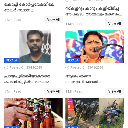
കൊച്ചി കോര്‍പ്പറേഷനിലെ
സ്കൂട്ടറും കാറും കൂട്ടിയിടിച്ച്
മേയര്‍ സ്ഥാനം;
അപകടം; അമ്മയും മകനും
കോണ്‍ഗ്രസില്‍ അതൃപതി
View All
മരിച്ചു, മറ്റൊരു മകൻ
1 Min Read
രൂക്ഷം
View All
1 Min Read
ഗുരുതരാവസ്ഥയിൽ
KERALA
KERALA
Posted On 23-12-2025
Posted On 23-12-2025
പ്രായപൂർത്തിയാകാത്ത
ആരും തന്നെ
പെൺകുട്ടിയ്ക്കെതിരെ
ഔദ്യോഗികമായി
ലൈംഗികാതിക്രമം; 36കാരന്
അറിയിച്ചിട്ടില്ല, മേയറെ
View All
View All
1 Min Read
1 Min Read
59 വർഷം തടവും 90,൦൦൦ രൂപ
കണ്ടെത്താൻ ഇന്ന് കോർ
പിഴയും ശിക്ഷ
കമ്മിറ്റി കൂടിയില്ല';
അതൃപ്തിയുമായി ദീപ്തി മേരി
വർഗീസ്