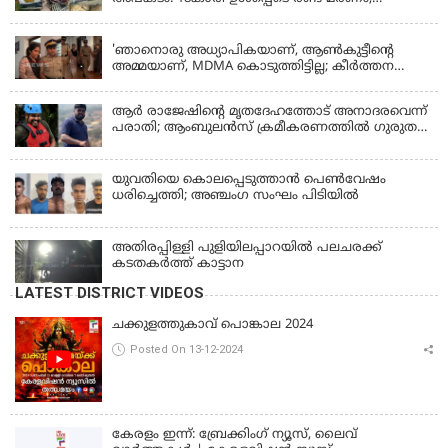
പത്തോളം പേർക്ക് പരിക്ക്
KERALA
'ഞാനൊരു അധ്യാപികയാണ്, ആണ്‍കുട്ടീന്റെ
അമ്മയാണ്‌, MDMA കൊടുത്തിട്ടില്ല; കീർത്തന
മാധ്യമങ്ങളോട്; പൊലീസ് കസ്റ്റഡിയിൽ വിട്ട്
കോടതി, ജാമ്യാപേക്ഷ തള്ളി
ആര്‍ രാജേഷിന്റെ മൃതദേഹത്തോട് അനാദരവെന്ന്
പരാതി; ആംബുലന്‍സ് ക്രമീകരണത്തില്‍ ഗുരുതര
വീഴ്ച; മൃതദേഹം ചാവക്കാട് വരെ എത്തിച്ചത്
ഫ്രീസര്‍ സംവിധാനം ഇല്ലാതെയെന്നും ആരോപണം
യുവതിയെ കൊലപ്പെടുത്താൻ പെൺവേഷം
ധരിച്ചെത്തി; അഞ്ചംഗ സംഘം പിടിയിൽ
അതിരപ്പിള്ളി പുളിയിലപ്പാറയിൽ പലചരക്ക്
കടതകർത്ത് കാട്ടാന
LATEST DISTRICT VIDEOS
ചക്കുളത്തുകാവ് പൊങ്കാല 2024
Posted On 13-12-2024
കേരളം ഇന്ന്: ബ്രേക്കിംഗ് ന്യൂസ്, ലൈവ്