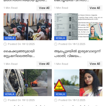
മർദനത്തിനിരയായ ഇതര
കൊച്ചിയില്‍ വനിതാ
സംസ്ഥാന തൊഴിലാളി മരിച്ചു;
ഡോക്ടര്‍ക്ക് നഷ്ടമായത് 6.38
View All
View All
1 Min Read
1 Min Read
നടുക്കുന്ന സംഭവം
കോടി രൂപ
വാളയാറിൽ
KERALA
KERALA
Posted On 18-12-2025
Posted On 18-12-2025
കൈക്കുഞ്ഞുമായി
ആലപ്പുഴയിൽ ഇരട്ടവോട്ടെന്ന്
സ്റ്റേഷനിലെത്തിയ
പരാതി; വിജയം
യുവതിയ്ക്ക് മർദ്ദനം; സിഐ
റദ്ദാക്കണമെന്ന് വലിയമരം
View All
View All
1 Min Read
1 Min Read
കരണത്തടിച്ചു; CC ടിവി
വാർഡിലെ എൽഡിഎഫ്
ദൃശ്യങ്ങൾ പുറത്ത്
സ്ഥാനാർത്ഥി
KERALA
KERALA
Posted On 18-12-2025
Posted On 18-12-2025