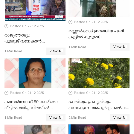
Posted On 21-12-2025
Posted On 22-12-2025
മണ്ണാർക്കാട് ഇറങ്ങിയ പുലി
രാജ്യത്താദ്യം;
കൂട്ടിൽ കുടുങ്ങി
പുതുജീവനേകാൻ
View All
ഷിബുവിന്റെ ഹൃദയം
1 Min Read
View All
1 Min Read
എറണാകുളം സർക്കാർ
ജനറൽ
ആശുപത്രിയിലെത്തിച്ചു
Posted On 21-12-2025
Posted On 21-12-2025
കാസർഗോഡ് 80 കാരിയെ
ഭക്തിയും പ്രകൃതിയും
വീട്ടിൽ മരിച്ച നിലയിൽ
ഒന്നാകുന്ന അപൂര്‍വ്വ കാഴ്ച;
കണ്ടെത്തി
ഭക്തർക്ക്
View All
View All
1 Min Read
2 Min Read
കാഴ്ചാനുഭവമൊരുക്കി
ശബരീ നന്ദനം