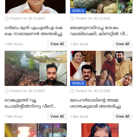
KERALA
Posted On 30-12-2025
Posted On 30-12-2025
ധർമടം മുൻ എംഎല്‍എ കെ
മയക്കുവെടിവച്ച ശേഷം
കെ നാരായണന്‍ അന്തരിച്ചു
വലയിലാക്കി; കിണറ്റിൽ വീണ
കടുവയെ പുറത്തെത്തിച്ചു
View All
View All
1 Min Read
1 Min Read
KERALA
Posted On 30-12-2025
Posted On 30-12-2025
വെങ്കുളത്ത് വ്യൂ
മോഹന്‍ലാലിന്‍റെ അമ്മ
പോയിന്റിൽനിന്നു വീണ്
ശാന്തകുമാരി അന്തരിച്ചു
യുവാവ് മരിച്ചു
View All
View All
1 Min Read
1 Min Read