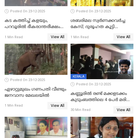
Posted On 23-12-2025
Posted On 23-12-2025
കട കത്തിച്ച് കളയും,
ശബരിമല സ്വര്‍ണക്കവര്‍ച്ച
പറവൂരില്‍ ഭീകരാന്തരീക്ഷം
കേസ്; ദുരൂഹത കൂട്ടി
സൃഷ്ടിച്ച് കുട്ടി ലഹരിസംഘം
വിദേശവ്യവസായിയുടെ മൊഴി
View All
View All
1 Min Read
1 Min Read
KERALA
Posted On 23-12-2025
Posted On 22-12-2025
ഏഴാറ്റുമുഖം ഗണപതി വീണ്ടും
കണ്ണൂരിൽ രണ്ട് മക്കളടക്കം
ജനവാസ മേഖലയിൽ
കുടുംബത്തിലെ 4 പേർ മരിച്ച
View All
നിലയിൽ
1 Min Read
View All
30 Min Read