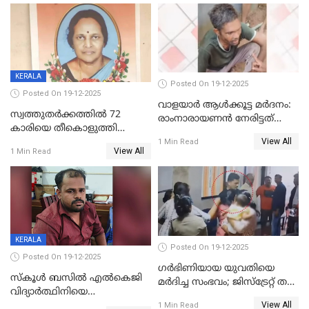
KERALA
Posted On 19-12-2025
Posted On 19-12-2025
വാളയാർ ആൾക്കൂട്ട മർദനം:
സ്വത്തുതര്‍ക്കത്തില്‍ 72
രാംനാരായണൻ നേരിട്ടത്
കാരിയെ തീകൊളുത്തി
കൊടും ക്രൂരത; ശരീരത്തിൽ
View All
കൊന്നു;
1 Min Read
നാൽപ്പതിലേറെ
View All
1 Min Read
ക്രൂരകൊലപാതകത്തില്‍
മുറിവുകളെന്ന് പോസ്റ്റ്‌മോർട്ടം
സഹോദരിപുത്രന് ജീവപര്യന്തം
റിപ്പോർട്ട്
KERALA
Posted On 19-12-2025
Posted On 19-12-2025
ഗര്‍ഭിണിയായ യുവതിയെ
സ്കൂൾ ബസിൽ എൽകെജി
മര്‍ദിച്ച സംഭവം; ജിസ്‌ട്രേറ്റ് തല
വിദ്യാര്‍ത്ഥിനിയെ
അന്വേഷണം വേണമെന്ന്
View All
ലൈംഗികമായി ഉപദ്രവിച്ചു;
1 Min Read