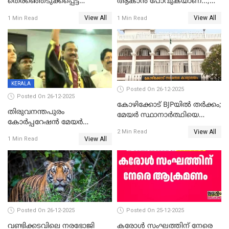
തെരഞ്ഞെടുക്കപ്പെട്ട
ആകാൻ പോവുകയാണ്...;
ശേഷമുള്ള പി ഇന്ദിരയുടെ
ആവട്ടെ, അഭിനന്ദനങ്ങൾ’;
View All
View All
1 Min Read
1 Min Read
ആദ്യ വോട്ട് അസാധു; കണ്ണൂർ
മുഖ്യമന്ത്രിയുടെ ഓഫീസ്
ഡെപ്യൂട്ടി മേയർ സ്ഥാനത്ത്
തന്നെ വിശദീകരിയ്ക്കുന്നു;
താഹിറിന് വിജയം
സത്യമിതാണ്
KERALA
Posted On 26-12-2025
Posted On 26-12-2025
കോഴിക്കോട് BJPയിൽ തർക്കം;
തിരുവനന്തപുരം
മേയർ സ്ഥാനാർത്ഥിയെ
കോര്‍പ്പറേഷന്‍ മേയര്‍
പരസ്യമായി പ്രഖ്യാപിച്ചില്ല
View All
തെരഞ്ഞെടുപ്പ്; സിപിഐഎം
2 Min Read
View All
1 Min Read
ഹൈക്കോടതിയിലേക്ക്;
സത്യപ്രതിജ്ഞ ചടങ്ങില്‍
ചട്ടലംഘനമെന്ന് പാർട്ടി
Posted On 26-12-2025
Posted On 25-12-2025
വണ്ടിക്കടവിലെ നരഭോജി
കരോള്‍ സംഘത്തിന് നേരെ