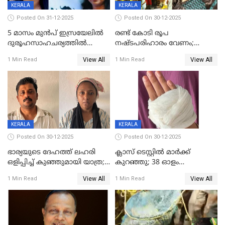
KERALA
KERALA
Posted On 31-12-2025
Posted On 30-12-2025
5 മാസം മുൻപ് ഇസ്രയേലിൽ
രണ്ട് കോടി രൂപ
ദുരൂഹസാഹചര്യത്തിൽ
നഷ്ടപരിഹാരം വേണം;
മരിച്ചനിലയിൽ കണ്ടെത്തിയ
ജിസിഡിഎക്ക് വക്കീൽ
View All
View All
1 Min Read
1 Min Read
മലയാളി യുവാവിന്റെ ഭാര്യയും
നോട്ടീസയച്ച് ഉമാ തോമസ്
മരിച്ചു
KERALA
KERALA
Posted On 30-12-2025
Posted On 30-12-2025
ഭാര്യയുടെ ദേഹത്ത് ലഹരി
ക്ലാസ് ടെസ്റ്റിൽ മാർക്ക്
ഒളിപ്പിച്ച് കുഞ്ഞുമായി യാത്ര;
കുറഞ്ഞു; 38 ഓളം
ഓട്ടോ വളഞ്ഞ് ദമ്പതികളെ
വിദ്യാർഥികളെ ട്യൂഷൻ
View All
View All
1 Min Read
1 Min Read
പിടികൂടി പൊലീസ്
സെന്ററിലെ അധ്യാപകന്‍
മർദിച്ചതായി പരാതി