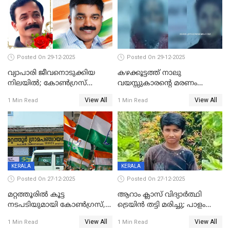
Posted On 29-12-2025
Posted On 29-12-2025
വ്യാപാരി ജീവനൊടുക്കിയ
കഴക്കൂട്ടത്ത് നാലു
നിലയില്‍; കോണ്‍ഗ്രസ്
വയസ്സുകാരന്റെ മരണം
കൗണ്‍സിലറുടെ
കൊലപാതകം: അമ്മയും
View All
View All
1 Min Read
1 Min Read
മാനസികപീഡനമെന്ന് കുറിപ്പ്
സുഹൃത്തും പൊലീസ്
കസ്റ്റഡിയിൽ
KERALA
KERALA
Posted On 27-12-2025
Posted On 27-12-2025
മറ്റത്തൂരിൽ കൂട്ട
ആറാം ക്ലാസ് വിദ്യാർത്ഥി
നടപടിയുമായി കോണ്‍ഗ്രസ്,
ട്രെയിൻ തട്ടി മരിച്ചു; പാളം
ബിജെപി പാളയത്തിലെത്തിയ
മുറിച്ചുകടക്കുന്നതിനിടെ
View All
View All
1 Min Read
1 Min Read
എട്ട് പേര്‍ ഉള്‍പ്പെടെ
അപകടം മലപ്പുറത്ത്