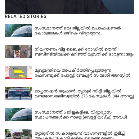
RELATED STORIES
KERALA
സംസ്ഥാനത്ത് ഒരു ജില്ലയിൽ പ്രൊഫഷണൽ
കോളേജുകൾ ഒഴികെ വിദ്യാഭ്യാസ
സ്ഥാപനങ്ങൾക്ക് നാളെ (ശനി) അവധി
KERALA
നിയന്ത്രണം വിട്ട ബൈക്ക് റോഡിൽ തെന്നി
ബസിനടിയിലേക്ക് മറിഞ്ഞ് യുവതിക്ക് ദാരുണാന്ത്യം
KERALA
മുഖ്യമന്ത്രിയെ അപകീർത്തിപ്പെടുത്തുന്ന
ഫേസ്‌ബുക്ക് പോസ്റ്റ്; ബേപ്പൂർ സ്വദേശി അറസ്റ്റിൽ
KERALA
ഓപ്പറേഷൻ തൂഫാൻ: തൃശൂർ സിറ്റി ജില്ലയിൽ
രണ്ടുമാസത്തിനുള്ളിൽ 275 കേസുകൾ, 344 അറസ്റ്റ്
KERALA
സംസ്ഥാനത്ത് 6 ജില്ലകളിലെ വിദ്യാഭ്യാസ
സ്ഥാപനങ്ങൾക്ക് നാളെ (വെള്ളിയാഴ്ച) അവധി
KERALA
തൃശൂരിൽ സ്വകാര്യബസ് വാഹനങ്ങളില്‍ ഇടിച്ച്
അപകടം: 18കാരി ഉൾപ്പെടെ രണ്ട് മരണം,