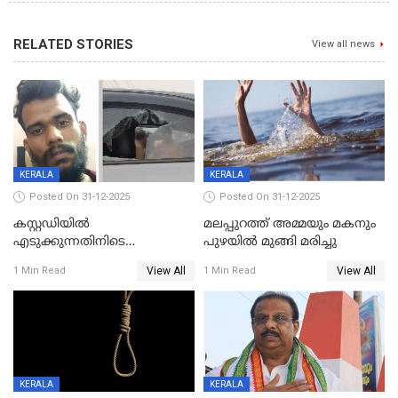
RELATED STORIES
View all news
KERALA
KERALA
Posted On 31-12-2025
Posted On 31-12-2025
കസ്റ്റഡിയിൽ
മലപ്പുറത്ത് അമ്മയും മകനും
എടുക്കുന്നതിനിടെ
പുഴയിൽ മുങ്ങി മരിച്ചു
വിലങ്ങുമായി രക്ഷപ്പെട്ട
View All
View All
1 Min Read
1 Min Read
വധശ്രമക്കേസ് പ്രതി പിടിയിൽ
KERALA
KERALA