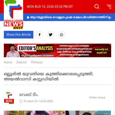
MON AUG 10, 2026 05:20 PM IST
ആറന്മുളയിലെ വെള്ളപ്പൊക്ക രക്ഷാപ്രവര്‍ത്തനത്തിന് 
Share this Article
Home
District
Thrissur
ഒല്ലൂരിൽ യുവതിയെ കുത്തിക്കൊലപ്പെടുത്തി;
അയൽവാസി കസ്റ്റഡിയിൽ
വെബ് ടീം
18 Min Read
Posted On 16-03-2026