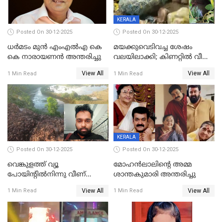
KERALA
Posted On 30-12-2025
Posted On 30-12-2025
ധർമടം മുൻ എംഎല്‍എ കെ
മയക്കുവെടിവച്ച ശേഷം
കെ നാരായണന്‍ അന്തരിച്ചു
വലയിലാക്കി; കിണറ്റിൽ വീണ
കടുവയെ പുറത്തെത്തിച്ചു
View All
View All
1 Min Read
1 Min Read
KERALA
Posted On 30-12-2025
Posted On 30-12-2025
വെങ്കുളത്ത് വ്യൂ
മോഹന്‍ലാലിന്‍റെ അമ്മ
പോയിന്റിൽനിന്നു വീണ്
ശാന്തകുമാരി അന്തരിച്ചു
യുവാവ് മരിച്ചു
View All
View All
1 Min Read
1 Min Read