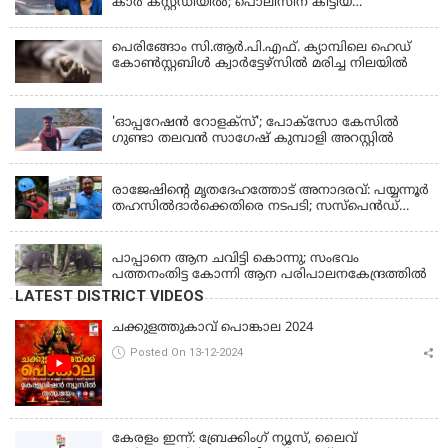
കാർ കസ്റ്റഡിയിൽ; പൊലീസിന് കിട്ടിയ
വാഹനത്തിന്റെ ഉടമ അർജുന്റെ ഭാര്യ
പെരിങ്ങോം സി.ആർ.പി.എഫ്. ക്യാമ്പിലെ ഹെഡ്
കോൺസ്റ്റബിൾ ക്വാർട്ടേഴ്സിൽ മരിച്ച നിലയിൽ
LATEST NEWS
'ഓപ്പറേഷൻ റോളക്സ്'; പോക്സോ കേസിൽ
ഗുണ്ടാ തലവൻ സാഗേഷ് കുമ്പാളി അറസ്റ്റിൽ
KERALA
രാജേഷിന്റെ മൃതദേഹത്തോട് അനാദരവ്: പയ്യന്നൂർ
തഹസിൽദാർക്കെതിരെ നടപടി; സസ്പെൻഡ്
ചെയ്യാൻ നിർദേശം നൽകി മന്ത്രി
KERALA
പാപ്പാനെ ആന ചവിട്ടി കൊന്നു; സംഭവം
പത്തനംതിട്ട കോന്നി ആന പരിപാലനകേന്ദ്രത്തിൽ
LATEST DISTRICT VIDEOS
ചക്കുളത്തുകാവ് പൊങ്കാല 2024
Posted On 13-12-2024
കേരളം ഇന്ന്: ബ്രേക്കിംഗ് ന്യൂസ്, ലൈവ്