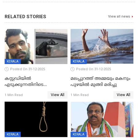
RELATED STORIES
View all news
KERALA
KERALA
Posted On 31-12-2025
Posted On 31-12-2025
കസ്റ്റഡിയിൽ
മലപ്പുറത്ത് അമ്മയും മകനും
എടുക്കുന്നതിനിടെ
പുഴയിൽ മുങ്ങി മരിച്ചു
വിലങ്ങുമായി രക്ഷപ്പെട്ട
View All
View All
1 Min Read
1 Min Read
വധശ്രമക്കേസ് പ്രതി പിടിയിൽ
KERALA
KERALA