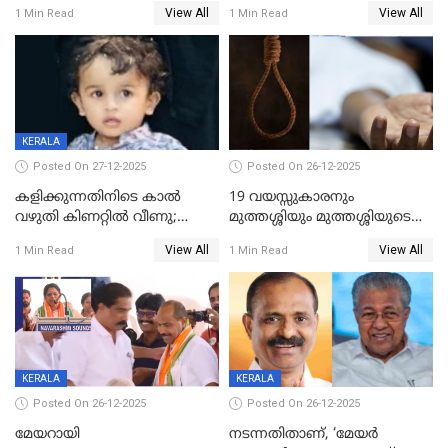
ശബരിമലയിൽ വരുമാനം
വയസ്സുകാരനെ കാണാതായി
View All
View All
1 Min Read
1 Min Read
കുതിച്ചുയരുന്നു
KERALA
Posted On 27-12-2025
Posted On 26-12-2025
കളിക്കുന്നതിനിടെ കാൽ
19 വയസ്സുകാരനും
വഴുതി കിണറ്റിൽ വീണു;
മുത്തശ്ശിയും മുത്തശ്ശിയുടെ
ഒന്നര വയസ്സുകാരന്
സഹോദരിയും വീട്ടിൽ തൂങ്ങി
View All
View All
1 Min Read
1 Min Read
ദാരുണാന്ത്യം
മരിച്ചനിലയിൽ
KERALA
KERALA
Posted On 26-12-2025
Posted On 26-12-2025
മേയറായി
നടന്നതിതാണ്, ‘മേയർ