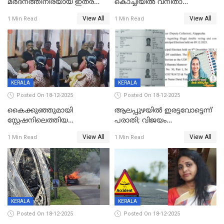
മർദനത്തിനിരയായ ഇതര
കൊച്ചിയില്‍ വനിതാ
സംസ്ഥാന തൊഴിലാളി മരിച്ചു;
ഡോക്ടര്‍ക്ക് നഷ്ടമായത് 6.38
View All
View All
1 Min Read
1 Min Read
നടുക്കുന്ന സംഭവം
കോടി രൂപ
വാളയാറിൽ
KERALA
KERALA
Posted On 18-12-2025
Posted On 18-12-2025
കൈക്കുഞ്ഞുമായി
ആലപ്പുഴയിൽ ഇരട്ടവോട്ടെന്ന്
സ്റ്റേഷനിലെത്തിയ
പരാതി; വിജയം
യുവതിയ്ക്ക് മർദ്ദനം; സിഐ
റദ്ദാക്കണമെന്ന് വലിയമരം
View All
View All
1 Min Read
1 Min Read
കരണത്തടിച്ചു; CC ടിവി
വാർഡിലെ എൽഡിഎഫ്
ദൃശ്യങ്ങൾ പുറത്ത്
സ്ഥാനാർത്ഥി
KERALA
KERALA
Posted On 18-12-2025
Posted On 18-12-2025