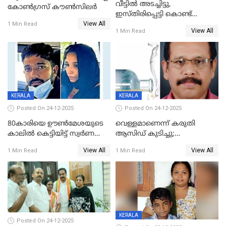
വീട്ടിൽ അടച്ചിട്ടു,
കോണ്‍ഗ്രസ് കൗണ്‍സിലര്‍
ഇസ്തിരിപ്പെട്ടി കൊണ്ട്
View All
പൊള്ളിച്ചു; 8 മാസം
1 Min Read
View All
1 Min Read
ഗർഭിണിയായ യുവതിക്ക് ക്രൂര
മർദനം
KERALA
KERALA
Posted On 24-12-2025
Posted On 24-12-2025
80കാരിയെ ഊൺമേശയുടെ
വെള്ളമാണെന്ന് കരുതി
കാലിൽ കെട്ടിയിട്ട് സ്വർണവും
ആസിഡ് കുടിച്ചു;
പണവും കവർന്നു;
ചികിത്സയിലിരുന്ന ആള്‍
View All
View All
1 Min Read
1 Min Read
കൊച്ചുമകനും സുഹൃത്തും
മരിച്ചു
അറസ്റ്റിൽ
KERALA
Posted On 24-12-2025