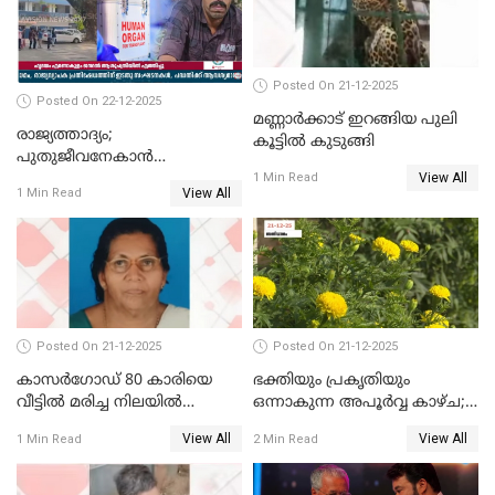
Posted On 21-12-2025
Posted On 22-12-2025
മണ്ണാർക്കാട് ഇറങ്ങിയ പുലി
രാജ്യത്താദ്യം;
കൂട്ടിൽ കുടുങ്ങി
പുതുജീവനേകാൻ
View All
ഷിബുവിന്റെ ഹൃദയം
1 Min Read
View All
1 Min Read
എറണാകുളം സർക്കാർ
ജനറൽ
ആശുപത്രിയിലെത്തിച്ചു
Posted On 21-12-2025
Posted On 21-12-2025
കാസർഗോഡ് 80 കാരിയെ
ഭക്തിയും പ്രകൃതിയും
വീട്ടിൽ മരിച്ച നിലയിൽ
ഒന്നാകുന്ന അപൂര്‍വ്വ കാഴ്ച;
കണ്ടെത്തി
ഭക്തർക്ക്
View All
View All
1 Min Read
2 Min Read
കാഴ്ചാനുഭവമൊരുക്കി
ശബരീ നന്ദനം