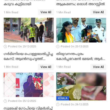
കടുവ കൂട്ടിലായി
ആക്രമണം; ഒരാള്‍ അറസ്റ്റില്‍
View All
View All
1 Min Read
1 Min Read
Posted On 25-12-2025
Posted On 25-12-2025
ഗര്‍ഭിണിയെ പൊള്ളലേല്‍പ്പിച്ച
തിരുവനന്തപുരം
കേസ്; ആണ്‍സുഹൃത്ത്
കോര്‍പ്പറേഷന്‍ മേയർ; ആര്‍
പിടിയില്‍
ശ്രീലേഖയ്ക്ക് മുൻതൂക്കം
View All
View All
1 Min Read
1 Min Read
KERALA
Posted On 25-12-2025
Posted On 24-12-2025
സുരേഷ് ഗോപിയെ വിമര്‍ശിച്ച്