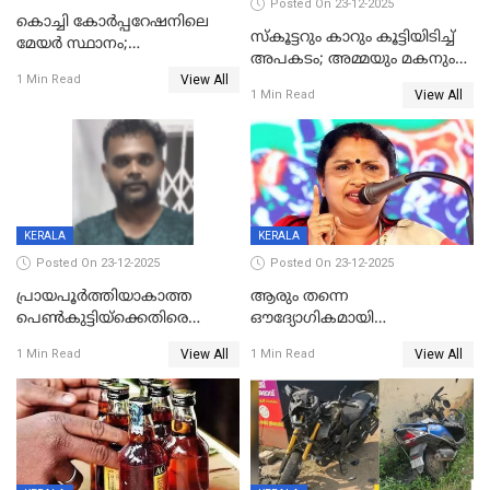
Posted On 23-12-2025
കൊച്ചി കോര്‍പ്പറേഷനിലെ
സ്കൂട്ടറും കാറും കൂട്ടിയിടിച്ച്
മേയര്‍ സ്ഥാനം;
അപകടം; അമ്മയും മകനും
കോണ്‍ഗ്രസില്‍ അതൃപതി
View All
മരിച്ചു, മറ്റൊരു മകൻ
1 Min Read
രൂക്ഷം
View All
1 Min Read
ഗുരുതരാവസ്ഥയിൽ
KERALA
KERALA
Posted On 23-12-2025
Posted On 23-12-2025
പ്രായപൂർത്തിയാകാത്ത
ആരും തന്നെ
പെൺകുട്ടിയ്ക്കെതിരെ
ഔദ്യോഗികമായി
ലൈംഗികാതിക്രമം; 36കാരന്
അറിയിച്ചിട്ടില്ല, മേയറെ
View All
View All
1 Min Read
1 Min Read
59 വർഷം തടവും 90,൦൦൦ രൂപ
കണ്ടെത്താൻ ഇന്ന് കോർ
പിഴയും ശിക്ഷ
കമ്മിറ്റി കൂടിയില്ല';
അതൃപ്തിയുമായി ദീപ്തി മേരി
വർഗീസ്