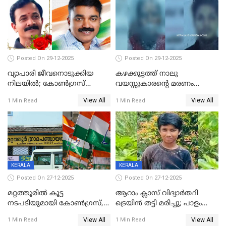
Posted On 29-12-2025
Posted On 29-12-2025
വ്യാപാരി ജീവനൊടുക്കിയ
കഴക്കൂട്ടത്ത് നാലു
നിലയില്‍; കോണ്‍ഗ്രസ്
വയസ്സുകാരന്റെ മരണം
കൗണ്‍സിലറുടെ
കൊലപാതകം: അമ്മയും
View All
View All
1 Min Read
1 Min Read
മാനസികപീഡനമെന്ന് കുറിപ്പ്
സുഹൃത്തും പൊലീസ്
കസ്റ്റഡിയിൽ
KERALA
KERALA
Posted On 27-12-2025
Posted On 27-12-2025
മറ്റത്തൂരിൽ കൂട്ട
ആറാം ക്ലാസ് വിദ്യാർത്ഥി
നടപടിയുമായി കോണ്‍ഗ്രസ്,
ട്രെയിൻ തട്ടി മരിച്ചു; പാളം
ബിജെപി പാളയത്തിലെത്തിയ
മുറിച്ചുകടക്കുന്നതിനിടെ
View All
View All
1 Min Read
1 Min Read
എട്ട് പേര്‍ ഉള്‍പ്പെടെ
അപകടം മലപ്പുറത്ത്