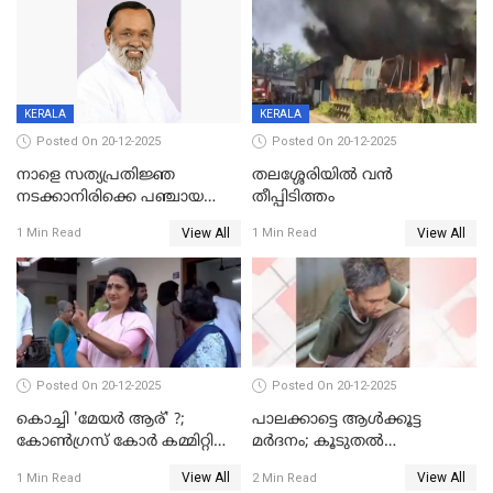
KERALA
KERALA
Posted On 20-12-2025
Posted On 20-12-2025
നാളെ സത്യപ്രതിജ്ഞ
തലശ്ശേരിയിൽ വൻ
നടക്കാനിരിക്കെ പഞ്ചായത്ത്
തീപ്പിടിത്തം
മെമ്പർ മരിച്ചു
View All
View All
1 Min Read
1 Min Read
Posted On 20-12-2025
Posted On 20-12-2025
കൊച്ചി 'മേയർ ആര്' ?;
പാലക്കാട്ടെ ആള്‍ക്കൂട്ട
കോണ്‍ഗ്രസ് കോര്‍ കമ്മിറ്റി
മര്‍ദനം; കൂടുതല്‍
യോഗം ചൊവ്വാഴ്ച
അറസ്റ്റുണ്ടാവും, മര്‍ദിച്ചത് 15
View All
View All
1 Min Read
2 Min Read
അംഗ സംഘമെന്ന് വിവരം