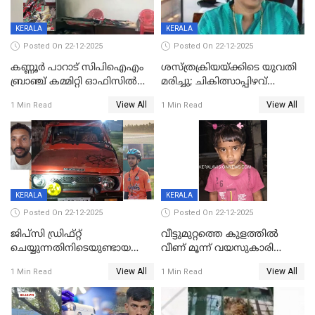
KERALA
KERALA
Posted On 22-12-2025
Posted On 22-12-2025
കണ്ണൂർ പാറാട് സിപിഐഎം
ശസ്ത്രക്രിയയ്‌ക്കിടെ യുവതി
ബ്രാഞ്ച് കമ്മിറ്റി ഓഫിസിൽ
മരിച്ചു; ചികിത്സാപ്പിഴവ്
തീയിട്ടു; നേതാക്കളുടെ
ആരോപിച്ച് ബന്ധുക്കൾ;
View All
View All
1 Min Read
1 Min Read
ചിത്രങ്ങളടക്കം കത്തിയ
സംഭവം മാവേലിക്കരയിൽ
നിലയിൽ
KERALA
KERALA
Posted On 22-12-2025
Posted On 22-12-2025
ജിപ്സി ഡ്രിഫ്റ്റ്
വീട്ടുമുറ്റത്തെ കുളത്തിൽ
ചെയ്യുന്നതിനിടെയുണ്ടായ
വീണ് മൂന്ന് വയസുകാരി
അപകടം; 14 വയസുകാരന്
മരിച്ചു
View All
View All
1 Min Read
1 Min Read
ദാരുണാന്ത്യം; ജീപ്സി
ഓടിച്ചയാൾ അറസ്റ്റിൽ.