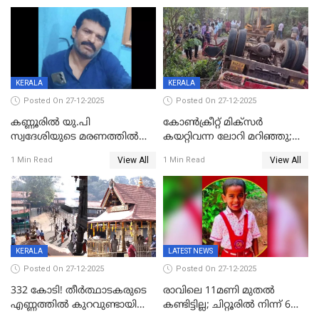
പത്തുപേരെ പുറത്താക്കി,
ചൊവ്വന്നൂരിലും നടപടി
KERALA
KERALA
Posted On 27-12-2025
Posted On 27-12-2025
കണ്ണൂരിൽ യു.പി
കോണ്‍ക്രീറ്റ് മിക്‌സര്‍
സ്വദേശിയുടെ മരണത്തിൽ
കയറ്റിവന്ന ലോറി മറിഞ്ഞു;
അഞ്ചംഗ സംഘത്തിനെതിരെ
രണ്ടുപേര്‍ക്ക് ദാരുണാന്ത്യം;
View All
View All
1 Min Read
1 Min Read
കേസ്; തർക്കമുണ്ടായത്
അപകടം കണ്ണൂരിൽ
ഫേഷ്യലിന് 300 രൂപ
ആവശ്യപ്പെട്ടതിനെച്ചൊല്ലി
KERALA
LATEST NEWS
Posted On 27-12-2025
Posted On 27-12-2025
332 കോടി! തീർത്ഥാടകരുടെ
രാവിലെ 11മണി മുതൽ
എണ്ണത്തിൽ കുറവുണ്ടായിട്ടും
കണ്ടിട്ടില്ല; ചിറ്റൂരിൽ നിന്ന് 6