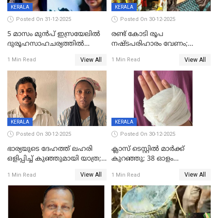
KERALA
KERALA
Posted On 31-12-2025
Posted On 30-12-2025
5 മാസം മുൻപ് ഇസ്രയേലിൽ
രണ്ട് കോടി രൂപ
ദുരൂഹസാഹചര്യത്തിൽ
നഷ്ടപരിഹാരം വേണം;
മരിച്ചനിലയിൽ കണ്ടെത്തിയ
ജിസിഡിഎക്ക് വക്കീൽ
View All
View All
1 Min Read
1 Min Read
മലയാളി യുവാവിന്റെ ഭാര്യയും
നോട്ടീസയച്ച് ഉമാ തോമസ്
മരിച്ചു
KERALA
KERALA
Posted On 30-12-2025
Posted On 30-12-2025
ഭാര്യയുടെ ദേഹത്ത് ലഹരി
ക്ലാസ് ടെസ്റ്റിൽ മാർക്ക്
ഒളിപ്പിച്ച് കുഞ്ഞുമായി യാത്ര;
കുറഞ്ഞു; 38 ഓളം
ഓട്ടോ വളഞ്ഞ് ദമ്പതികളെ
വിദ്യാർഥികളെ ട്യൂഷൻ
View All
View All
1 Min Read
1 Min Read
പിടികൂടി പൊലീസ്
സെന്ററിലെ അധ്യാപകന്‍
മർദിച്ചതായി പരാതി