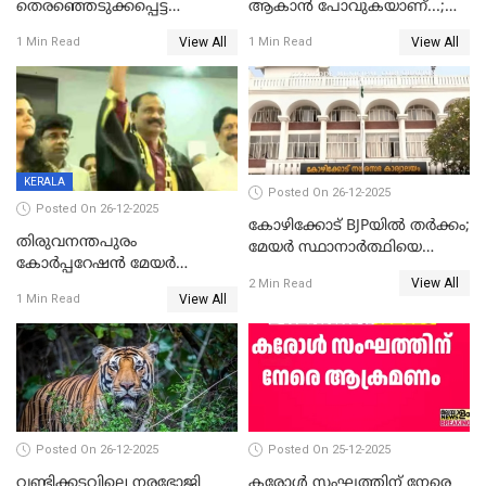
തെരഞ്ഞെടുക്കപ്പെട്ട
ആകാൻ പോവുകയാണ്...;
ശേഷമുള്ള പി ഇന്ദിരയുടെ
ആവട്ടെ, അഭിനന്ദനങ്ങൾ’;
View All
View All
1 Min Read
1 Min Read
ആദ്യ വോട്ട് അസാധു; കണ്ണൂർ
മുഖ്യമന്ത്രിയുടെ ഓഫീസ്
ഡെപ്യൂട്ടി മേയർ സ്ഥാനത്ത്
തന്നെ വിശദീകരിയ്ക്കുന്നു;
താഹിറിന് വിജയം
സത്യമിതാണ്
KERALA
Posted On 26-12-2025
Posted On 26-12-2025
കോഴിക്കോട് BJPയിൽ തർക്കം;
തിരുവനന്തപുരം
മേയർ സ്ഥാനാർത്ഥിയെ
കോര്‍പ്പറേഷന്‍ മേയര്‍
പരസ്യമായി പ്രഖ്യാപിച്ചില്ല
View All
തെരഞ്ഞെടുപ്പ്; സിപിഐഎം
2 Min Read
View All
1 Min Read
ഹൈക്കോടതിയിലേക്ക്;
സത്യപ്രതിജ്ഞ ചടങ്ങില്‍
ചട്ടലംഘനമെന്ന് പാർട്ടി
Posted On 26-12-2025
Posted On 25-12-2025
വണ്ടിക്കടവിലെ നരഭോജി
കരോള്‍ സംഘത്തിന് നേരെ