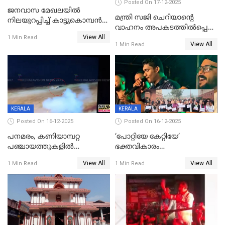
Posted On 17-12-2025
ജനവാസ മേഖലയില്‍
മന്ത്രി സജി ചെറിയാന്റെ
നിലയുറപ്പിച്ച് കാട്ടുകൊമ്പന്‍
വാഹനം അപകടത്തിൽപ്പെട്ടു;
പടയപ്പ
View All
മന്ത്രിയും സംഘവും
1 Min Read
View All
1 Min Read
രക്ഷപ്പെട്ടത് തലനാരിടയ്ക്ക്
KERALA
KERALA
Posted On 16-12-2025
Posted On 16-12-2025
പനമരം, കണിയാമ്പറ്റ
‘പോറ്റിയേ കേറ്റിയേ’
പഞ്ചായത്തുകളിൽ
ഭക്തവികാരം
ബുധനാഴ്ച വിദ്യാഭ്യാസ
വ്രണപ്പെടുത്തിയെന്നു
View All
View All
1 Min Read
1 Min Read
സ്ഥാപനങ്ങൾക്ക് അവധി
ഡിജിപിക്ക് പരാതി; ശക്തമായ
നടപടി വേണമെന്നു
സിപിഐഎമ്മും