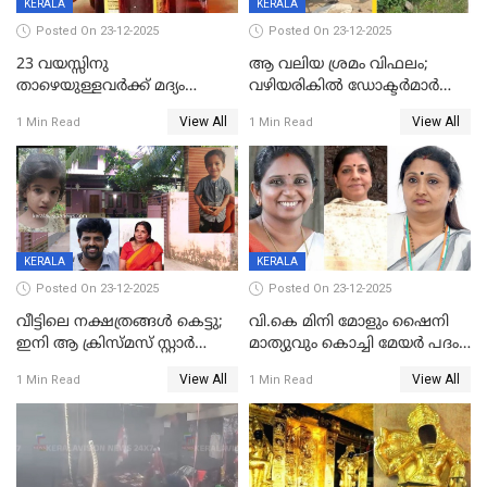
KERALA
KERALA
Posted On 23-12-2025
Posted On 23-12-2025
23 വയസ്സിനു
ആ വലിയ ശ്രമം വിഫലം;
താഴെയുള്ളവർക്ക് മദ്യം
വഴിയരികില്‍ ‌ഡോക്ടര്‍മാര്‍
നൽകിയതിനെതിരെ കർശന
ശസ്ത്രക്രിയ നടത്തിയ ലിനു
View All
View All
1 Min Read
1 Min Read
നടപടി;സ്ഥാപനങ്ങൾക്കെതിരെ
മരണത്തിന് കീഴടങ്ങി
രണ്ട് കേസുകൾ
KERALA
KERALA
Posted On 23-12-2025
Posted On 23-12-2025
വീട്ടിലെ നക്ഷത്രങ്ങൾ കെട്ടു;
വി.കെ മിനി മോളും ഷൈനി
ഇനി ആ ക്രിസ്മസ് സ്റ്റാർ
മാത്യുവും കൊച്ചി മേയർ പദം
മാത്രം; പൈതങ്ങൾക്ക്
പങ്കിടും; ദീപ്തി മേരി വർഗീസ്
View All
View All
1 Min Read
1 Min Read
വേണ്ടിയുള്ള
മേയറാകില്ല
പിടിവലിക്കിടയിൽ
അപ്പൂപ്പനെതിരെ പോക്സോ
കേസ് ഒടുവിൽ 4 ജീവനുകൾ
പൊലിഞ്ഞു