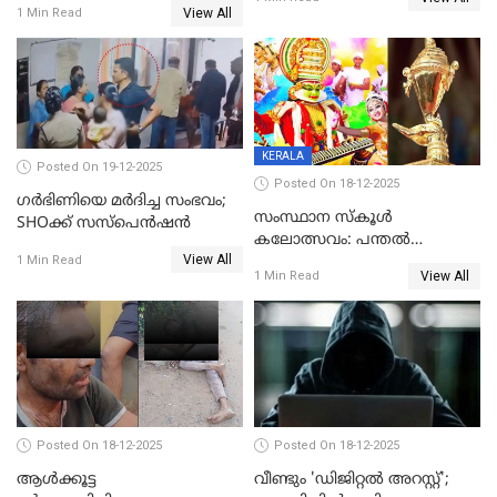
യുവതി
View All
1 Min Read
ക്ലീനര്‍ പിടിയിൽ
KERALA
Posted On 19-12-2025
Posted On 18-12-2025
ഗര്‍ഭിണിയെ മർദിച്ച സംഭവം;
സംസ്ഥാന സ്കൂൾ
SHOക്ക് സസ്പെൻഷൻ
കലോത്സവം: പന്തൽ
View All
കാൽനാട്ടൽ 20 ന്
1 Min Read
View All
1 Min Read
Posted On 18-12-2025
Posted On 18-12-2025
ആൾക്കൂട്ട
വീണ്ടും 'ഡിജിറ്റല്‍ അറസ്റ്റ്';