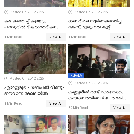
Posted On 23-12-2025
Posted On 23-12-2025
കട കത്തിച്ച് കളയും,
ശബരിമല സ്വര്‍ണക്കവര്‍ച്ച
പറവൂരില്‍ ഭീകരാന്തരീക്ഷം
കേസ്; ദുരൂഹത കൂട്ടി
സൃഷ്ടിച്ച് കുട്ടി ലഹരിസംഘം
വിദേശവ്യവസായിയുടെ മൊഴി
View All
View All
1 Min Read
1 Min Read
KERALA
Posted On 23-12-2025
Posted On 22-12-2025
ഏഴാറ്റുമുഖം ഗണപതി വീണ്ടും
കണ്ണൂരിൽ രണ്ട് മക്കളടക്കം
ജനവാസ മേഖലയിൽ
കുടുംബത്തിലെ 4 പേർ മരിച്ച
View All
നിലയിൽ
1 Min Read
View All
30 Min Read