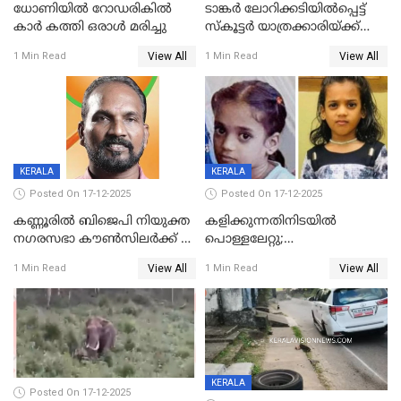
ധോണിയിൽ റോഡരികിൽ
ടാങ്കർ ലോറിക്കടിയിൽപ്പെട്ട്
കാർ കത്തി ഒരാൾ മരിച്ചു
സ്കൂട്ടർ യാത്രക്കാരിയ്ക്ക്
ദാരുണാന്ത്യം; അപകടം
View All
View All
1 Min Read
1 Min Read
കണ്ടോത്ത് ദേശീയ പാതയിൽ
KERALA
KERALA
Posted On 17-12-2025
Posted On 17-12-2025
കണ്ണൂരിൽ ബിജെപി നിയുക്ത
കളിക്കുന്നതിനിടയിൽ
നഗരസഭാ കൗൺസിലർക്ക് 36
പൊള്ളലേറ്റു;
വർഷം തടവുശിക്ഷ
ചികിത്സയിലായിരുന്ന രണ്ടാം
View All
View All
1 Min Read
1 Min Read
ക്ലാസ് വിദ്യാർത്ഥിനി മരിച്ചു
KERALA
Posted On 17-12-2025