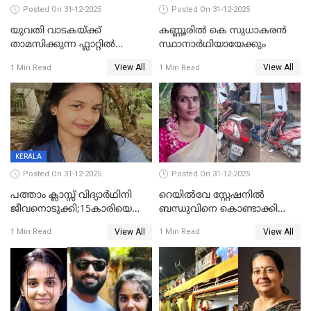
Posted On 31-12-2025
Posted On 31-12-2025
യുവതി വാടകയ്ക്ക്
കണ്ണൂരിൽ കെ സുധാകരൻ
താമസിക്കുന്ന ഫ്ലാറ്റില്‍
സ്ഥാനാർഥിയായേക്കും
തൂങ്ങിമരിച്ച നിലയില്‍;
View All
View All
1 Min Read
1 Min Read
സംഭവം കൈതപ്പൊയിലില്‍
KERALA
Posted On 31-12-2025
Posted On 31-12-2025
പത്താം ക്ലാസ്സ് വിദ്യാര്‍ഥിനി
റെയിൽവേ സ്റ്റേഷനിൽ
ജീവനൊടുക്കി;15കാരിയെ
ബന്ധുവിനെ കൊണ്ടാക്കി
കണ്ടെത്തിയത്
മടങ്ങുന്നതിനിടെ ടോറസ്സ്
View All
View All
1 Min Read
1 Min Read
കിടപ്പുമുറിയില്‍ തൂങ്ങി മരിച്ച
ലോറി സ്കൂട്ടറിൽ ഇടിച്ചു :
നിലയിൽ
യുവതിക്ക് ദാരുണാന്ത്യം