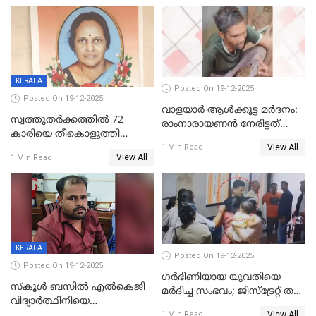
KERALA
Posted On 19-12-2025
Posted On 19-12-2025
വാളയാർ ആൾക്കൂട്ട മർദനം:
സ്വത്തുതര്‍ക്കത്തില്‍ 72
രാംനാരായണൻ നേരിട്ടത്
കാരിയെ തീകൊളുത്തി
കൊടും ക്രൂരത; ശരീരത്തിൽ
View All
കൊന്നു;
1 Min Read
നാൽപ്പതിലേറെ
View All
1 Min Read
ക്രൂരകൊലപാതകത്തില്‍
മുറിവുകളെന്ന് പോസ്റ്റ്‌മോർട്ടം
സഹോദരിപുത്രന് ജീവപര്യന്തം
റിപ്പോർട്ട്
KERALA
Posted On 19-12-2025
Posted On 19-12-2025
ഗര്‍ഭിണിയായ യുവതിയെ
സ്കൂൾ ബസിൽ എൽകെജി
മര്‍ദിച്ച സംഭവം; ജിസ്‌ട്രേറ്റ് തല
വിദ്യാര്‍ത്ഥിനിയെ
അന്വേഷണം വേണമെന്ന്
View All
ലൈംഗികമായി ഉപദ്രവിച്ചു;
1 Min Read