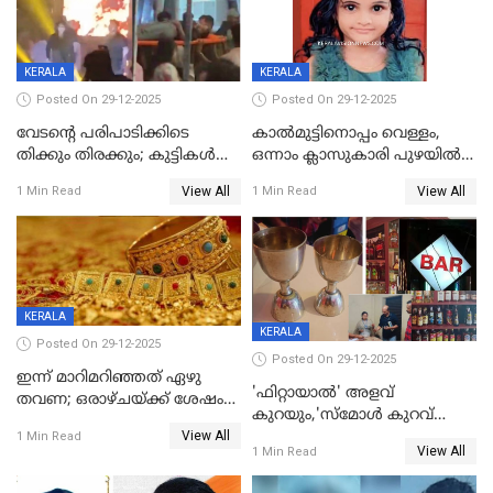
KERALA
KERALA
Posted On 29-12-2025
Posted On 29-12-2025
വേടന്റെ പരിപാടിക്കിടെ
കാൽമുട്ടിനൊപ്പം വെള്ളം,
തിക്കും തിരക്കും; കുട്ടികള്‍
ഒന്നാം ക്ലാസുകാരി പുഴയിൽ
ഉള്‍പ്പെടെ നിരവധി പേര്‍ക്ക്
മുങ്ങി മരിച്ചു; ദാരുണ സംഭവം
View All
View All
1 Min Read
1 Min Read
പരിക്ക്; പാളം മറികടന്ന
കുട്ടികൾക്കൊപ്പം
യുവാവ് ട്രെയിന്‍ തട്ടി മരിച്ചു
കളിക്കുന്നതിനിടെ
KERALA
KERALA
Posted On 29-12-2025
Posted On 29-12-2025
ഇന്ന് മാറിമറിഞ്ഞത് ഏഴു
'ഫിറ്റായാൽ' അളവ്
തവണ; ഒരാഴ്ചയ്ക്ക് ശേഷം
കുറയും,'സ്‌മോൾ കുറവ്
സ്വർണവിലയിൽ ഇടിവ്
View All
പിടികൂടി; ബാറിന് 25,000 രൂപ
1 Min Read
View All
1 Min Read
പിഴ