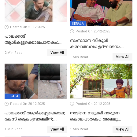
KERALA
Posted On 21-12-2025
Posted On 20-12-2025
പാലക്കാട്‌
സംസ്ഥാന സ്കൂൾ
ആൾകൂട്ടക്കൊലപാതകം;
കലോത്സവം: ഉദ്ഘാടനം
അന്വേഷണം
View All
മുഖ്യമന്ത്രി, സമാപനത്തിൽ
2 Min Read
ഊർജ്ജിതമാക്കിമാക്കി
View All
1 Min Read
മുഖ്യാതിഥിയായി
ക്രൈംബ്രാഞ്ച്
മോഹൻലാൽ
KERALA
Posted On 20-12-2025
Posted On 20-12-2025
പാലക്കാട് ആൾക്കൂട്ടക്കൊല;
നാടിനെ നടുക്കി ദാരുണ
കേസ് ക്രൈംബ്രാഞ്ചിന്;
കൊലപാതകം; അഞ്ചു
DYSPയുടെ നേതൃത്വത്തിൽ
വയസ്സുകാരനെ 'അമ്മ
View All
View All
1 Min Read
1 Min Read
അന്വേഷിക്കും
കഴുത്തുഞെരിച്ച് കൊന്നു