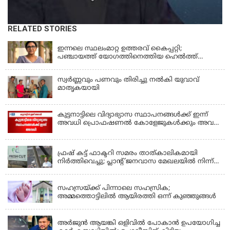
RELATED STORIES
KERALA
ഇന്നലെ സ്ഥലംമാറ്റ ഉത്തരവ് കൈപ്പറ്റി;
പഞ്ചായത്ത് യോഗത്തിനെത്തിയ ഹെല്‍ത്ത്
ഇന്‍സ്‌പെക്ടര്‍ കുഴഞ്ഞുവീണു മരിച്ചു
സ്വർണ്ണവും പണവും തിരിച്ചു നൽകി യുവാവ്
മാതൃകയായി
കുട്ടനാട്ടിലെ വിദ്യാഭ്യാസ സ്ഥാപനങ്ങൾക്ക് ഇന്ന്
അവധി പ്രൊഫഷണൽ കോളേജുകൾക്കും അവധി
ബാധകം
KERALA
ഫ്രഷ് കട്ട് ഫാക്ടറി സമരം താത്കാലികമായി
നിർത്തിവെച്ചു; പ്ലാൻ്റ് ജനവാസ മേഖലയിൽ നിന്ന്
മാറ്റാൻ കമ്പനി സന്നദ്ധത അറിയിച്ചതായി പി.കെ
KERALA
ഫിറോസ് എംഎൽഎ
സഹസ്രയ്ക്ക് പിന്നാലെ സഹസ്രിക;
അമ്മത്തൊട്ടിലില്‍ ആയിരത്തി ഒന്ന് കുഞ്ഞുങ്ങള്‍
KERALA
അർജുൻ ആയങ്കി ഒളിവിൽ പോകാൻ ഉപയോഗിച്ച