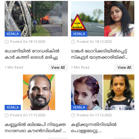
ദൃശ്യങ്ങൾ പുറത്ത്
സ്ഥാനാർത്ഥി
KERALA
KERALA
Posted On 18-12-2025
Posted On 18-12-2025
ധോണിയിൽ റോഡരികിൽ
ടാങ്കർ ലോറിക്കടിയിൽപ്പെട്ട്
കാർ കത്തി ഒരാൾ മരിച്ചു
സ്കൂട്ടർ യാത്രക്കാരിയ്ക്ക്
ദാരുണാന്ത്യം; അപകടം
View All
View All
1 Min Read
1 Min Read
കണ്ടോത്ത് ദേശീയ പാതയിൽ
KERALA
KERALA
Posted On 17-12-2025
Posted On 17-12-2025
കണ്ണൂരിൽ ബിജെപി നിയുക്ത
കളിക്കുന്നതിനിടയിൽ
നഗരസഭാ കൗൺസിലർക്ക് 36
പൊള്ളലേറ്റു;
വർഷം തടവുശിക്ഷ
ചികിത്സയിലായിരുന്ന രണ്ടാം