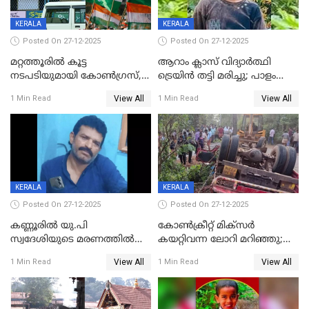
KERALA
KERALA
Posted On 27-12-2025
Posted On 27-12-2025
മറ്റത്തൂരിൽ കൂട്ട
ആറാം ക്ലാസ് വിദ്യാർത്ഥി
നടപടിയുമായി കോണ്‍ഗ്രസ്,
ട്രെയിൻ തട്ടി മരിച്ചു; പാളം
ബിജെപി പാളയത്തിലെത്തിയ
മുറിച്ചുകടക്കുന്നതിനിടെ
View All
View All
1 Min Read
1 Min Read
എട്ട് പേര്‍ ഉള്‍പ്പെടെ
അപകടം മലപ്പുറത്ത്
പത്തുപേരെ പുറത്താക്കി,
ചൊവ്വന്നൂരിലും നടപടി
KERALA
KERALA
Posted On 27-12-2025
Posted On 27-12-2025
കണ്ണൂരിൽ യു.പി
കോണ്‍ക്രീറ്റ് മിക്‌സര്‍
സ്വദേശിയുടെ മരണത്തിൽ
കയറ്റിവന്ന ലോറി മറിഞ്ഞു;
അഞ്ചംഗ സംഘത്തിനെതിരെ
രണ്ടുപേര്‍ക്ക് ദാരുണാന്ത്യം;
View All
View All
1 Min Read
1 Min Read
കേസ്; തർക്കമുണ്ടായത്
അപകടം കണ്ണൂരിൽ
ഫേഷ്യലിന് 300 രൂപ
ആവശ്യപ്പെട്ടതിനെച്ചൊല്ലി