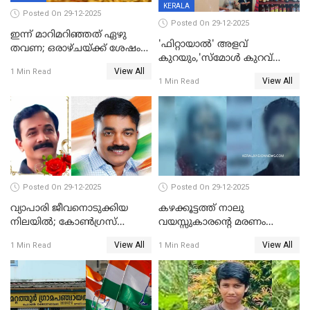
KERALA
Posted On 29-12-2025
Posted On 29-12-2025
ഇന്ന് മാറിമറിഞ്ഞത് ഏഴു
'ഫിറ്റായാൽ' അളവ്
തവണ; ഒരാഴ്ചയ്ക്ക് ശേഷം
കുറയും,'സ്‌മോൾ കുറവ്
സ്വർണവിലയിൽ ഇടിവ്
View All
പിടികൂടി; ബാറിന് 25,000 രൂപ
1 Min Read
View All
1 Min Read
പിഴ
Posted On 29-12-2025
Posted On 29-12-2025
വ്യാപാരി ജീവനൊടുക്കിയ
കഴക്കൂട്ടത്ത് നാലു
നിലയില്‍; കോണ്‍ഗ്രസ്
വയസ്സുകാരന്റെ മരണം
കൗണ്‍സിലറുടെ
കൊലപാതകം: അമ്മയും
View All
View All
1 Min Read
1 Min Read
മാനസികപീഡനമെന്ന് കുറിപ്പ്
സുഹൃത്തും പൊലീസ്
കസ്റ്റഡിയിൽ