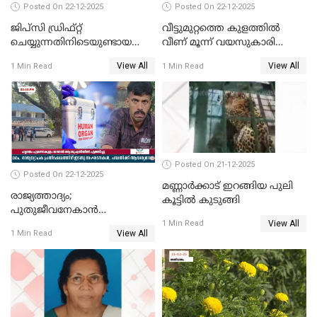
Posted On 22-12-2025
Posted On 22-12-2025
ജിപ്സി ഡ്രിഫ്റ്റ്
വീട്ടുമുറ്റത്തെ കുളത്തിൽ
ചെയ്യുന്നതിനിടെയുണ്ടായ
വീണ് മൂന്ന് വയസുകാരി
അപകടം; 14 വയസുകാരന്
മരിച്ചു
View All
View All
1 Min Read
1 Min Read
ദാരുണാന്ത്യം; ജീപ്സി
ഓടിച്ചയാൾ അറസ്റ്റിൽ.
Posted On 21-12-2025
Posted On 22-12-2025
മണ്ണാർക്കാട് ഇറങ്ങിയ പുലി
രാജ്യത്താദ്യം;
കൂട്ടിൽ കുടുങ്ങി
പുതുജീവനേകാൻ
View All
ഷിബുവിന്റെ ഹൃദയം
1 Min Read
View All
1 Min Read
എറണാകുളം സർക്കാർ
ജനറൽ
ആശുപത്രിയിലെത്തിച്ചു