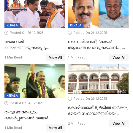
KERALA
KERALA
Posted On 26-12-2025
Posted On 26-12-2025
മേയറായി
നടന്നതിതാണ്, ‘മേയർ
തെരഞ്ഞെടുക്കപ്പെട്ട
ആകാൻ പോവുകയാണ്...;
ശേഷമുള്ള പി ഇന്ദിരയുടെ
ആവട്ടെ, അഭിനന്ദനങ്ങൾ’;
View All
View All
1 Min Read
1 Min Read
ആദ്യ വോട്ട് അസാധു; കണ്ണൂർ
മുഖ്യമന്ത്രിയുടെ ഓഫീസ്
ഡെപ്യൂട്ടി മേയർ സ്ഥാനത്ത്
തന്നെ വിശദീകരിയ്ക്കുന്നു;
താഹിറിന് വിജയം
സത്യമിതാണ്
KERALA
Posted On 26-12-2025
Posted On 26-12-2025
കോഴിക്കോട് BJPയിൽ തർക്കം;
തിരുവനന്തപുരം
മേയർ സ്ഥാനാർത്ഥിയെ
കോര്‍പ്പറേഷന്‍ മേയര്‍
പരസ്യമായി പ്രഖ്യാപിച്ചില്ല
View All
തെരഞ്ഞെടുപ്പ്; സിപിഐഎം
2 Min Read
View All
1 Min Read
ഹൈക്കോടതിയിലേക്ക്;