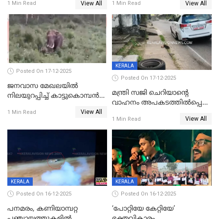
View All
View All
1 Min Read
1 Min Read
ക്ലാസ് വിദ്യാർത്ഥിനി മരിച്ചു
KERALA
Posted On 17-12-2025
Posted On 17-12-2025
ജനവാസ മേഖലയില്‍
മന്ത്രി സജി ചെറിയാന്റെ
നിലയുറപ്പിച്ച് കാട്ടുകൊമ്പന്‍
വാഹനം അപകടത്തിൽപ്പെട്ടു;
പടയപ്പ
View All
മന്ത്രിയും സംഘവും
1 Min Read
View All
1 Min Read
രക്ഷപ്പെട്ടത് തലനാരിടയ്ക്ക്
KERALA
KERALA
Posted On 16-12-2025
Posted On 16-12-2025
പനമരം, കണിയാമ്പറ്റ
‘പോറ്റിയേ കേറ്റിയേ’
പഞ്ചായത്തുകളിൽ
ഭക്തവികാരം