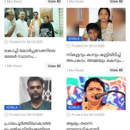
View All
View All
1 Min Read
1 Min Read
കൊച്ചുമകനും സുഹൃത്തും
മരിച്ചു
അറസ്റ്റിൽ
KERALA
Posted On 24-12-2025
Posted On 23-12-2025
കൊച്ചി കോര്‍പ്പറേഷനിലെ
സ്കൂട്ടറും കാറും കൂട്ടിയിടിച്ച്
മേയര്‍ സ്ഥാനം;
അപകടം; അമ്മയും മകനും
കോണ്‍ഗ്രസില്‍ അതൃപതി
View All
മരിച്ചു, മറ്റൊരു മകൻ
1 Min Read
രൂക്ഷം
View All
1 Min Read
ഗുരുതരാവസ്ഥയിൽ
KERALA
KERALA
Posted On 23-12-2025
Posted On 23-12-2025
പ്രായപൂർത്തിയാകാത്ത
ആരും തന്നെ
പെൺകുട്ടിയ്ക്കെതിരെ
ഔദ്യോഗികമായി