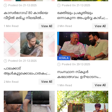
Posted On 21-12-2025
Posted On 21-12-2025
കാസർഗോഡ് 80 കാരിയെ
ഭക്തിയും പ്രകൃതിയും
വീട്ടിൽ മരിച്ച നിലയിൽ
ഒന്നാകുന്ന അപൂര്‍വ്വ കാഴ്ച;
കണ്ടെത്തി
ഭക്തർക്ക്
View All
View All
1 Min Read
2 Min Read
കാഴ്ചാനുഭവമൊരുക്കി
ശബരീ നന്ദനം
KERALA
Posted On 21-12-2025
Posted On 20-12-2025
പാലക്കാട്‌
സംസ്ഥാന സ്കൂൾ
ആൾകൂട്ടക്കൊലപാതകം;
കലോത്സവം: ഉദ്ഘാടനം
അന്വേഷണം
View All
മുഖ്യമന്ത്രി, സമാപനത്തിൽ
2 Min Read
ഊർജ്ജിതമാക്കിമാക്കി
View All
1 Min Read
മുഖ്യാതിഥിയായി
ക്രൈംബ്രാഞ്ച്
മോഹൻലാൽ