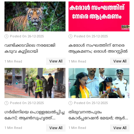
സത്യപ്രതിജ്ഞ ചടങ്ങില്‍
ചട്ടലംഘനമെന്ന് പാർട്ടി
Posted On 26-12-2025
Posted On 25-12-2025
വണ്ടിക്കടവിലെ നരഭോജി
കരോള്‍ സംഘത്തിന് നേരെ
കടുവ കൂട്ടിലായി
ആക്രമണം; ഒരാള്‍ അറസ്റ്റില്‍
View All
View All
1 Min Read
1 Min Read
Posted On 25-12-2025
Posted On 25-12-2025
ഗര്‍ഭിണിയെ പൊള്ളലേല്‍പ്പിച്ച
തിരുവനന്തപുരം
കേസ്; ആണ്‍സുഹൃത്ത്
കോര്‍പ്പറേഷന്‍ മേയർ; ആര്‍
പിടിയില്‍
ശ്രീലേഖയ്ക്ക് മുൻതൂക്കം
View All
View All
1 Min Read
1 Min Read