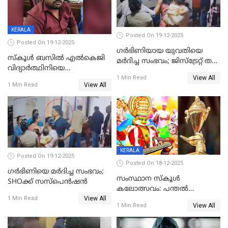
KERALA
Posted On 19-12-2025
Posted On 19-12-2025
ഗര്‍ഭിണിയായ യുവതിയെ
സ്കൂൾ ബസിൽ എൽകെജി
മര്‍ദിച്ച സംഭവം; ജിസ്‌ട്രേറ്റ് തല
വിദ്യാര്‍ത്ഥിനിയെ
അന്വേഷണം വേണമെന്ന്
View All
ലൈംഗികമായി ഉപദ്രവിച്ചു;
1 Min Read
യുവതി
View All
1 Min Read
ക്ലീനര്‍ പിടിയിൽ
KERALA
Posted On 19-12-2025
Posted On 18-12-2025
ഗര്‍ഭിണിയെ മർദിച്ച സംഭവം;
സംസ്ഥാന സ്കൂൾ
SHOക്ക് സസ്പെൻഷൻ
കലോത്സവം: പന്തൽ
View All
കാൽനാട്ടൽ 20 ന്
1 Min Read
View All
1 Min Read