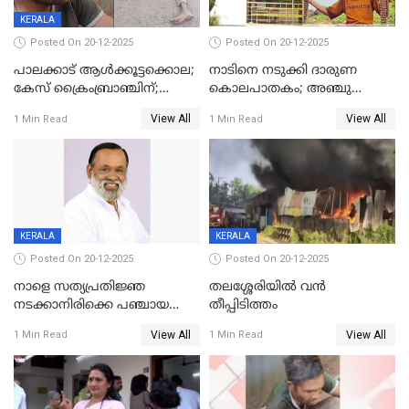
KERALA
Posted On 20-12-2025
Posted On 20-12-2025
പാലക്കാട് ആൾക്കൂട്ടക്കൊല;
നാടിനെ നടുക്കി ദാരുണ
കേസ് ക്രൈംബ്രാഞ്ചിന്;
കൊലപാതകം; അഞ്ചു
DYSPയുടെ നേതൃത്വത്തിൽ
വയസ്സുകാരനെ 'അമ്മ
View All
View All
1 Min Read
1 Min Read
അന്വേഷിക്കും
കഴുത്തുഞെരിച്ച് കൊന്നു
KERALA
KERALA
Posted On 20-12-2025
Posted On 20-12-2025
നാളെ സത്യപ്രതിജ്ഞ
തലശ്ശേരിയിൽ വൻ
നടക്കാനിരിക്കെ പഞ്ചായത്ത്
തീപ്പിടിത്തം
മെമ്പർ മരിച്ചു
View All
View All
1 Min Read
1 Min Read