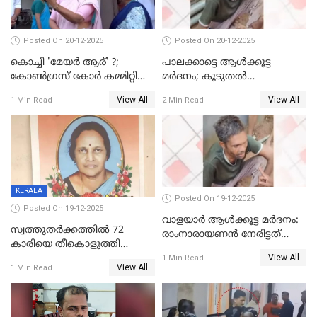
Posted On 20-12-2025
Posted On 20-12-2025
കൊച്ചി 'മേയർ ആര്' ?;
പാലക്കാട്ടെ ആള്‍ക്കൂട്ട
കോണ്‍ഗ്രസ് കോര്‍ കമ്മിറ്റി
മര്‍ദനം; കൂടുതല്‍
യോഗം ചൊവ്വാഴ്ച
അറസ്റ്റുണ്ടാവും, മര്‍ദിച്ചത് 15
View All
View All
1 Min Read
2 Min Read
അംഗ സംഘമെന്ന് വിവരം
KERALA
Posted On 19-12-2025
Posted On 19-12-2025
വാളയാർ ആൾക്കൂട്ട മർദനം:
സ്വത്തുതര്‍ക്കത്തില്‍ 72
രാംനാരായണൻ നേരിട്ടത്
കാരിയെ തീകൊളുത്തി
കൊടും ക്രൂരത; ശരീരത്തിൽ
View All
കൊന്നു;
1 Min Read
നാൽപ്പതിലേറെ
View All
1 Min Read
ക്രൂരകൊലപാതകത്തില്‍
മുറിവുകളെന്ന് പോസ്റ്റ്‌മോർട്ടം
സഹോദരിപുത്രന് ജീവപര്യന്തം
റിപ്പോർട്ട്