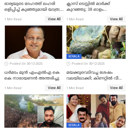
ഭാര്യയുടെ ദേഹത്ത് ലഹരി
ക്ലാസ് ടെസ്റ്റിൽ മാർക്ക്
ഒളിപ്പിച്ച് കുഞ്ഞുമായി യാത്ര;
കുറഞ്ഞു; 38 ഓളം
ഓട്ടോ വളഞ്ഞ് ദമ്പതികളെ
വിദ്യാർഥികളെ ട്യൂഷൻ
View All
View All
1 Min Read
1 Min Read
പിടികൂടി പൊലീസ്
സെന്ററിലെ അധ്യാപകന്‍
മർദിച്ചതായി പരാതി
KERALA
Posted On 30-12-2025
Posted On 30-12-2025
ധർമടം മുൻ എംഎല്‍എ കെ
മയക്കുവെടിവച്ച ശേഷം
കെ നാരായണന്‍ അന്തരിച്ചു
വലയിലാക്കി; കിണറ്റിൽ വീണ
കടുവയെ പുറത്തെത്തിച്ചു
View All
View All
1 Min Read
1 Min Read
KERALA