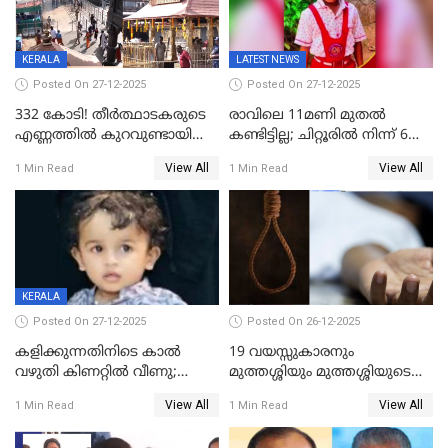
KERALA
LATEST NEWS
Posted On 27-12-2025
Posted On 27-12-2025
332 കോടി! തീർത്ഥാടകരുടെ
രാവിലെ 11മണി മുതൽ
എണ്ണത്തിൽ കുറവുണ്ടായിട്ടും
കണ്ടിട്ടില്ല; ചിറ്റൂരിൽ നിന്ന് 6
ശബരിമലയിൽ വരുമാനം
വയസ്സുകാരനെ കാണാതായി
View All
View All
1 Min Read
1 Min Read
കുതിച്ചുയരുന്നു
KERALA
Posted On 27-12-2025
Posted On 26-12-2025
കളിക്കുന്നതിനിടെ കാൽ
19 വയസ്സുകാരനും
വഴുതി കിണറ്റിൽ വീണു;
മുത്തശ്ശിയും മുത്തശ്ശിയുടെ
ഒന്നര വയസ്സുകാരന്
സഹോദരിയും വീട്ടിൽ തൂങ്ങി
View All
View All
1 Min Read
1 Min Read
ദാരുണാന്ത്യം
മരിച്ചനിലയിൽ