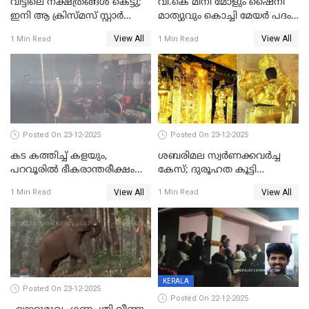
വീട്ടിലെ നക്ഷത്രങ്ങൾ കെട്ടു;
വി.കെ മിനി മോളും ഷൈനി
ഇനി ആ ക്രിസ്മസ് സ്റ്റാർ
മാത്യുവും കൊച്ചി മേയർ പദം
മാത്രം; പൈതങ്ങൾക്ക്
പങ്കിടും; ദീപ്തി മേരി വർഗീസ്
View All
View All
1 Min Read
1 Min Read
വേണ്ടിയുള്ള
മേയറാകില്ല
പിടിവലിക്കിടയിൽ
അപ്പൂപ്പനെതിരെ പോക്സോ
കേസ് ഒടുവിൽ 4 ജീവനുകൾ
പൊലിഞ്ഞു
Posted On 23-12-2025
Posted On 23-12-2025
കട കത്തിച്ച് കളയും,
ശബരിമല സ്വര്‍ണക്കവര്‍ച്ച
പറവൂരില്‍ ഭീകരാന്തരീക്ഷം
കേസ്; ദുരൂഹത കൂട്ടി
സൃഷ്ടിച്ച് കുട്ടി ലഹരിസംഘം
വിദേശവ്യവസായിയുടെ മൊഴി
View All
View All
1 Min Read
1 Min Read
KERALA
Posted On 23-12-2025
Posted On 22-12-2025