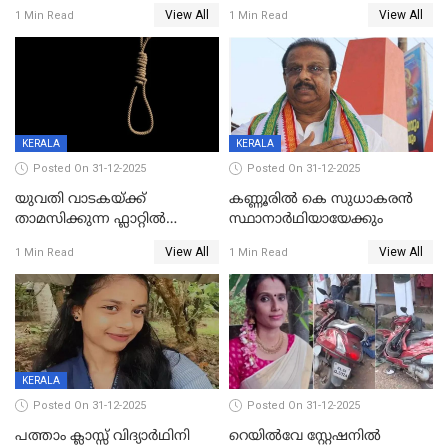
വിലങ്ങുമായി രക്ഷപ്പെട്ട
View All
View All
1 Min Read
1 Min Read
വധശ്രമക്കേസ് പ്രതി പിടിയിൽ
KERALA
KERALA
Posted On 31-12-2025
Posted On 31-12-2025
യുവതി വാടകയ്ക്ക്
കണ്ണൂരിൽ കെ സുധാകരൻ
താമസിക്കുന്ന ഫ്ലാറ്റില്‍
സ്ഥാനാർഥിയായേക്കും
തൂങ്ങിമരിച്ച നിലയില്‍;
View All
View All
1 Min Read
1 Min Read
സംഭവം കൈതപ്പൊയിലില്‍
KERALA
Posted On 31-12-2025
Posted On 31-12-2025
പത്താം ക്ലാസ്സ് വിദ്യാര്‍ഥിനി
റെയിൽവേ സ്റ്റേഷനിൽ