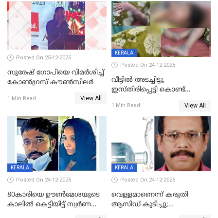
KERALA
Posted On 25-12-2025
Posted On 24-12-2025
സുരേഷ് ഗോപിയെ വിമര്‍ശിച്ച്
വീട്ടിൽ അടച്ചിട്ടു,
കോണ്‍ഗ്രസ് കൗണ്‍സിലര്‍
ഇസ്തിരിപ്പെട്ടി കൊണ്ട്
View All
പൊള്ളിച്ചു; 8 മാസം
1 Min Read
View All
1 Min Read
ഗർഭിണിയായ യുവതിക്ക് ക്രൂര
മർദനം
KERALA
KERALA
Posted On 24-12-2025
Posted On 24-12-2025
80കാരിയെ ഊൺമേശയുടെ
വെള്ളമാണെന്ന് കരുതി
കാലിൽ കെട്ടിയിട്ട് സ്വർണവും
ആസിഡ് കുടിച്ചു;
പണവും കവർന്നു;
ചികിത്സയിലിരുന്ന ആള്‍