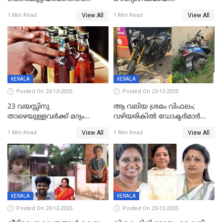
ലൈംഗികാതിക്രമം; 36കാരന്
അറിയിച്ചിട്ടില്ല, മേയറെ
View All
View All
1 Min Read
1 Min Read
59 വർഷം തടവും 90,൦൦൦ രൂപ
കണ്ടെത്താൻ ഇന്ന് കോർ
പിഴയും ശിക്ഷ
കമ്മിറ്റി കൂടിയില്ല';
അതൃപ്തിയുമായി ദീപ്തി മേരി
വർഗീസ്
KERALA
KERALA
Posted On 23-12-2025
Posted On 23-12-2025
23 വയസ്സിനു
ആ വലിയ ശ്രമം വിഫലം;
താഴെയുള്ളവർക്ക് മദ്യം
വഴിയരികില്‍ ‌ഡോക്ടര്‍മാര്‍
നൽകിയതിനെതിരെ കർശന
ശസ്ത്രക്രിയ നടത്തിയ ലിനു
View All
View All
1 Min Read
1 Min Read
നടപടി;സ്ഥാപനങ്ങൾക്കെതിരെ
മരണത്തിന് കീഴടങ്ങി
രണ്ട് കേസുകൾ
KERALA
KERALA
Posted On 23-12-2025
Posted On 23-12-2025