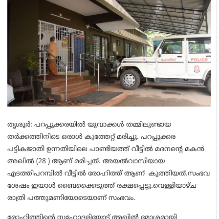
തൃശൂർ: പറപ്പൂക്കരയിൽ യുവാക്കൾ തമ്മിലുണ്ടായ
തർക്കത്തിനിടെ ഒരാൾ കുത്തേറ്റ് മരിച്ചു. പറപ്പൂക്കര
പട്ടികജാതി ഉന്നതിയിലെ പാണ്ടിയത്ത് വീട്ടിൽ മദനൻ്റെ മകൻ
അഖിൽ (28 ) ആണ് മരിച്ചത്. അയൽവാസിയായ
എടത്തിപറമ്പിൽ വീട്ടിൽ രോഹിത്ത് ആണ് കുത്തിയത്.സംഭവ
ശേഷം ഇയാൾ ബൈക്കൈടുത്ത് രക്ഷപ്പെട്ടു.വെള്ളിയാഴ്ച
രാത്രി പത്തുമണിയോടെയാണ് സംഭവം.
രോഹിത്തിൻ്റെ സഹോദരിയോട് അഖിൽ മോശമായി