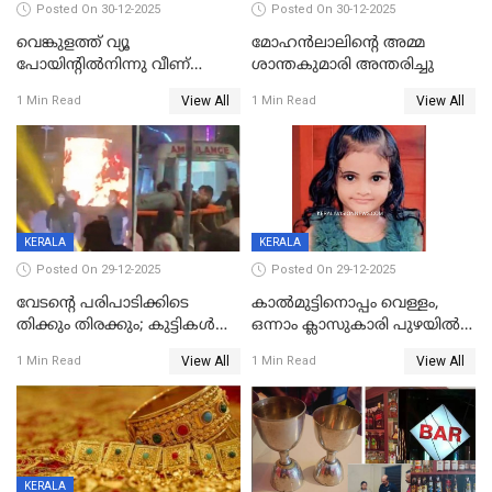
Posted On 30-12-2025
Posted On 30-12-2025
വെങ്കുളത്ത് വ്യൂ
മോഹന്‍ലാലിന്‍റെ അമ്മ
പോയിന്റിൽനിന്നു വീണ്
ശാന്തകുമാരി അന്തരിച്ചു
യുവാവ് മരിച്ചു
View All
View All
1 Min Read
1 Min Read
KERALA
KERALA
Posted On 29-12-2025
Posted On 29-12-2025
വേടന്റെ പരിപാടിക്കിടെ
കാൽമുട്ടിനൊപ്പം വെള്ളം,
തിക്കും തിരക്കും; കുട്ടികള്‍
ഒന്നാം ക്ലാസുകാരി പുഴയിൽ
ഉള്‍പ്പെടെ നിരവധി പേര്‍ക്ക്
മുങ്ങി മരിച്ചു; ദാരുണ സംഭവം
View All
View All
1 Min Read
1 Min Read
പരിക്ക്; പാളം മറികടന്ന
കുട്ടികൾക്കൊപ്പം
യുവാവ് ട്രെയിന്‍ തട്ടി മരിച്ചു
കളിക്കുന്നതിനിടെ
KERALA