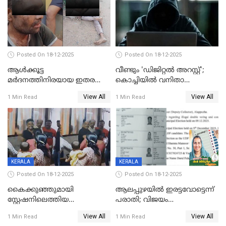
Posted On 18-12-2025
Posted On 18-12-2025
ആൾക്കൂട്ട
വീണ്ടും 'ഡിജിറ്റല്‍ അറസ്റ്റ്';
മർദനത്തിനിരയായ ഇതര
കൊച്ചിയില്‍ വനിതാ
സംസ്ഥാന തൊഴിലാളി മരിച്ചു;
ഡോക്ടര്‍ക്ക് നഷ്ടമായത് 6.38
View All
View All
1 Min Read
1 Min Read
നടുക്കുന്ന സംഭവം
കോടി രൂപ
വാളയാറിൽ
KERALA
KERALA
Posted On 18-12-2025
Posted On 18-12-2025
കൈക്കുഞ്ഞുമായി
ആലപ്പുഴയിൽ ഇരട്ടവോട്ടെന്ന്
സ്റ്റേഷനിലെത്തിയ
പരാതി; വിജയം
യുവതിയ്ക്ക് മർദ്ദനം; സിഐ
റദ്ദാക്കണമെന്ന് വലിയമരം
View All
View All
1 Min Read
1 Min Read
കരണത്തടിച്ചു; CC ടിവി
വാർഡിലെ എൽഡിഎഫ്