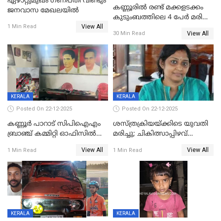
ഏഴാറ്റുമുഖം ഗണപതി വീണ്ടും
കണ്ണൂരിൽ രണ്ട് മക്കളടക്കം
ജനവാസ മേഖലയിൽ
കുടുംബത്തിലെ 4 പേർ മരിച്ച
View All
നിലയിൽ
1 Min Read
View All
30 Min Read
KERALA
KERALA
Posted On 22-12-2025
Posted On 22-12-2025
കണ്ണൂർ പാറാട് സിപിഐഎം
ശസ്ത്രക്രിയയ്‌ക്കിടെ യുവതി
ബ്രാഞ്ച് കമ്മിറ്റി ഓഫിസിൽ
മരിച്ചു; ചികിത്സാപ്പിഴവ്
തീയിട്ടു; നേതാക്കളുടെ
ആരോപിച്ച് ബന്ധുക്കൾ;
View All
View All
1 Min Read
1 Min Read
ചിത്രങ്ങളടക്കം കത്തിയ
സംഭവം മാവേലിക്കരയിൽ
നിലയിൽ
KERALA
KERALA