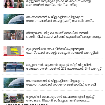
യൂട്യൂബർ ധന്യയുടെ (ഹെലൻ ഓഫ് സ്പാർട്ട)
ലൈസൻസ് സസ്‌പെൻഡ് ചെയ്തു
KERALA
സംസ്ഥാനത്ത് 6 ജില്ലകളിലെ വിദ്യാഭ്യാസ
സ്ഥാപനങ്ങൾക്ക് നാളെ (ശനി) അവധി; രണ്ട്
ജില്ലകളിൽ അവധി പ്രൊഫഷണൽ കോളേജുകൾ
KERALA
ഒഴികെ
നിയന്ത്രണം വിട്ട ബൈക്ക് റോഡിൽ തെന്നി
ബസിനടിയിലേക്ക് മറിഞ്ഞ് യുവതിക്ക് ദാരുണാന്ത്യം
KERALA
മുഖ്യമന്ത്രിയെ അപകീർത്തിപ്പെടുത്തുന്ന
ഫേസ്‌ബുക്ക് പോസ്റ്റ്; ബേപ്പൂർ സ്വദേശി അറസ്റ്റിൽ
KERALA
ഓപ്പറേഷൻ തൂഫാൻ: തൃശൂർ സിറ്റി ജില്ലയിൽ
രണ്ടുമാസത്തിനുള്ളിൽ 275 കേസുകൾ, 344 അറസ്റ്റ്
KERALA
സംസ്ഥാനത്ത് 6 ജില്ലകളിലെ വിദ്യാഭ്യാസ
സ്ഥാപനങ്ങൾക്ക് നാളെ (വെള്ളിയാഴ്ച) അവധി
KERALA
തൃശൂരിൽ സ്വകാര്യബസ് വാഹനങ്ങളില്‍ ഇടിച്ച്
അപകടം: 18കാരി ഉൾപ്പെടെ രണ്ട് മരണം,
പത്തോളം പേർക്ക് പരിക്ക്