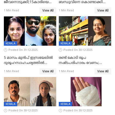
ജീവനൊടുക്കി;15കാരിയെ
ബന്ധുവിനെ കൊണ്ടാക്കി
കണ്ടെത്തിയത്
മടങ്ങുന്നതിനിടെ ടോറസ്സ്
View All
View All
1 Min Read
1 Min Read
കിടപ്പുമുറിയില്‍ തൂങ്ങി മരിച്ച
ലോറി സ്കൂട്ടറിൽ ഇടിച്ചു :
നിലയിൽ
യുവതിക്ക് ദാരുണാന്ത്യം
KERALA
KERALA
Posted On 31-12-2025
Posted On 30-12-2025
5 മാസം മുൻപ് ഇസ്രയേലിൽ
രണ്ട് കോടി രൂപ
ദുരൂഹസാഹചര്യത്തിൽ
നഷ്ടപരിഹാരം വേണം;
മരിച്ചനിലയിൽ കണ്ടെത്തിയ
ജിസിഡിഎക്ക് വക്കീൽ
View All
View All
1 Min Read
1 Min Read
മലയാളി യുവാവിന്റെ ഭാര്യയും
നോട്ടീസയച്ച് ഉമാ തോമസ്
മരിച്ചു
KERALA
KERALA
Posted On 30-12-2025
Posted On 30-12-2025