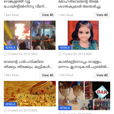
വെങ്കുളത്ത് വ്യൂ
മോഹന്‍ലാലിന്‍റെ അമ്മ
പോയിന്റിൽനിന്നു വീണ്
ശാന്തകുമാരി അന്തരിച്ചു
യുവാവ് മരിച്ചു
View All
View All
1 Min Read
1 Min Read
KERALA
KERALA
Posted On 29-12-2025
Posted On 29-12-2025
വേടന്റെ പരിപാടിക്കിടെ
കാൽമുട്ടിനൊപ്പം വെള്ളം,
തിക്കും തിരക്കും; കുട്ടികള്‍
ഒന്നാം ക്ലാസുകാരി പുഴയിൽ
ഉള്‍പ്പെടെ നിരവധി പേര്‍ക്ക്
മുങ്ങി മരിച്ചു; ദാരുണ സംഭവം
View All
View All
1 Min Read
1 Min Read
പരിക്ക്; പാളം മറികടന്ന
കുട്ടികൾക്കൊപ്പം
യുവാവ് ട്രെയിന്‍ തട്ടി മരിച്ചു
കളിക്കുന്നതിനിടെ
KERALA
KERALA
Posted On 29-12-2025