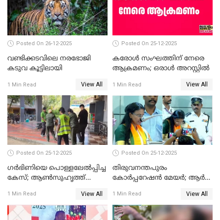
Posted On 26-12-2025
Posted On 25-12-2025
വണ്ടിക്കടവിലെ നരഭോജി
കരോള്‍ സംഘത്തിന് നേരെ
കടുവ കൂട്ടിലായി
ആക്രമണം; ഒരാള്‍ അറസ്റ്റില്‍
View All
View All
1 Min Read
1 Min Read
Posted On 25-12-2025
Posted On 25-12-2025
ഗര്‍ഭിണിയെ പൊള്ളലേല്‍പ്പിച്ച
തിരുവനന്തപുരം
കേസ്; ആണ്‍സുഹൃത്ത്
കോര്‍പ്പറേഷന്‍ മേയർ; ആര്‍
പിടിയില്‍
ശ്രീലേഖയ്ക്ക് മുൻതൂക്കം
View All
View All
1 Min Read
1 Min Read