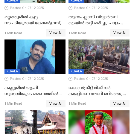
KERALA
KERALA
Posted On 27-12-2025
Posted On 27-12-2025
മറ്റത്തൂരിൽ കൂട്ട
ആറാം ക്ലാസ് വിദ്യാർത്ഥി
നടപടിയുമായി കോണ്‍ഗ്രസ്,
ട്രെയിൻ തട്ടി മരിച്ചു; പാളം
ബിജെപി പാളയത്തിലെത്തിയ
മുറിച്ചുകടക്കുന്നതിനിടെ
View All
View All
1 Min Read
1 Min Read
എട്ട് പേര്‍ ഉള്‍പ്പെടെ
അപകടം മലപ്പുറത്ത്
പത്തുപേരെ പുറത്താക്കി,
ചൊവ്വന്നൂരിലും നടപടി
KERALA
KERALA
Posted On 27-12-2025
Posted On 27-12-2025
കണ്ണൂരിൽ യു.പി
കോണ്‍ക്രീറ്റ് മിക്‌സര്‍
സ്വദേശിയുടെ മരണത്തിൽ
കയറ്റിവന്ന ലോറി മറിഞ്ഞു;
അഞ്ചംഗ സംഘത്തിനെതിരെ
രണ്ടുപേര്‍ക്ക് ദാരുണാന്ത്യം;
View All
View All
1 Min Read
1 Min Read
കേസ്; തർക്കമുണ്ടായത്
അപകടം കണ്ണൂരിൽ
ഫേഷ്യലിന് 300 രൂപ
ആവശ്യപ്പെട്ടതിനെച്ചൊല്ലി