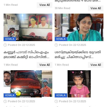
കുടുംബത്തിലെ 4 പേർ മരിച്ച
View All
നിലയിൽ
1 Min Read
View All
30 Min Read
KERALA
KERALA
Posted On 22-12-2025
Posted On 22-12-2025
കണ്ണൂർ പാറാട് സിപിഐഎം
ശസ്ത്രക്രിയയ്‌ക്കിടെ യുവതി
ബ്രാഞ്ച് കമ്മിറ്റി ഓഫിസിൽ
മരിച്ചു; ചികിത്സാപ്പിഴവ്
തീയിട്ടു; നേതാക്കളുടെ
ആരോപിച്ച് ബന്ധുക്കൾ;
View All
View All
1 Min Read
1 Min Read
ചിത്രങ്ങളടക്കം കത്തിയ
സംഭവം മാവേലിക്കരയിൽ
നിലയിൽ
KERALA
KERALA
Posted On 22-12-2025
Posted On 22-12-2025