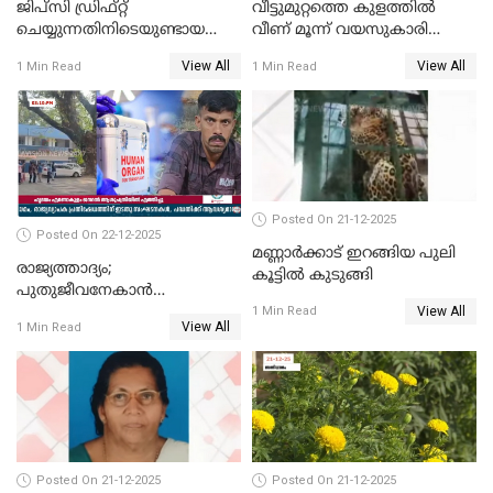
ജിപ്സി ഡ്രിഫ്റ്റ്
വീട്ടുമുറ്റത്തെ കുളത്തിൽ
ചെയ്യുന്നതിനിടെയുണ്ടായ
വീണ് മൂന്ന് വയസുകാരി
അപകടം; 14 വയസുകാരന്
മരിച്ചു
View All
View All
1 Min Read
1 Min Read
ദാരുണാന്ത്യം; ജീപ്സി
ഓടിച്ചയാൾ അറസ്റ്റിൽ.
Posted On 21-12-2025
Posted On 22-12-2025
മണ്ണാർക്കാട് ഇറങ്ങിയ പുലി
രാജ്യത്താദ്യം;
കൂട്ടിൽ കുടുങ്ങി
പുതുജീവനേകാൻ
View All
ഷിബുവിന്റെ ഹൃദയം
1 Min Read
View All
1 Min Read
എറണാകുളം സർക്കാർ
ജനറൽ
ആശുപത്രിയിലെത്തിച്ചു
Posted On 21-12-2025
Posted On 21-12-2025