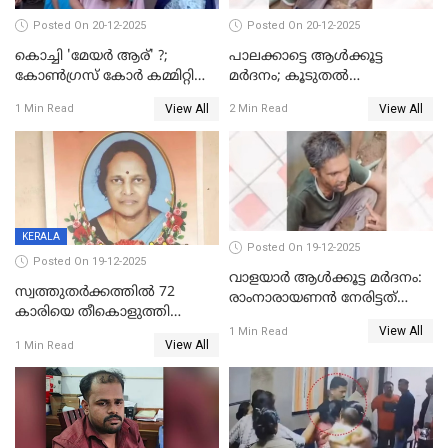
Posted On 20-12-2025
Posted On 20-12-2025
കൊച്ചി 'മേയർ ആര്' ?;
പാലക്കാട്ടെ ആള്‍ക്കൂട്ട
കോണ്‍ഗ്രസ് കോര്‍ കമ്മിറ്റി
മര്‍ദനം; കൂടുതല്‍
യോഗം ചൊവ്വാഴ്ച
അറസ്റ്റുണ്ടാവും, മര്‍ദിച്ചത് 15
View All
View All
1 Min Read
2 Min Read
അംഗ സംഘമെന്ന് വിവരം
KERALA
Posted On 19-12-2025
Posted On 19-12-2025
വാളയാർ ആൾക്കൂട്ട മർദനം:
സ്വത്തുതര്‍ക്കത്തില്‍ 72
രാംനാരായണൻ നേരിട്ടത്
കാരിയെ തീകൊളുത്തി
കൊടും ക്രൂരത; ശരീരത്തിൽ
View All
കൊന്നു;
1 Min Read
നാൽപ്പതിലേറെ
View All
1 Min Read
ക്രൂരകൊലപാതകത്തില്‍
മുറിവുകളെന്ന് പോസ്റ്റ്‌മോർട്ടം
സഹോദരിപുത്രന് ജീവപര്യന്തം
റിപ്പോർട്ട്