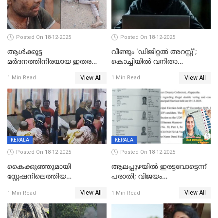
Posted On 18-12-2025
Posted On 18-12-2025
ആൾക്കൂട്ട
വീണ്ടും 'ഡിജിറ്റല്‍ അറസ്റ്റ്';
മർദനത്തിനിരയായ ഇതര
കൊച്ചിയില്‍ വനിതാ
സംസ്ഥാന തൊഴിലാളി മരിച്ചു;
ഡോക്ടര്‍ക്ക് നഷ്ടമായത് 6.38
View All
View All
1 Min Read
1 Min Read
നടുക്കുന്ന സംഭവം
കോടി രൂപ
വാളയാറിൽ
KERALA
KERALA
Posted On 18-12-2025
Posted On 18-12-2025
കൈക്കുഞ്ഞുമായി
ആലപ്പുഴയിൽ ഇരട്ടവോട്ടെന്ന്
സ്റ്റേഷനിലെത്തിയ
പരാതി; വിജയം
യുവതിയ്ക്ക് മർദ്ദനം; സിഐ
റദ്ദാക്കണമെന്ന് വലിയമരം
View All
View All
1 Min Read
1 Min Read
കരണത്തടിച്ചു; CC ടിവി
വാർഡിലെ എൽഡിഎഫ്
ദൃശ്യങ്ങൾ പുറത്ത്
സ്ഥാനാർത്ഥി