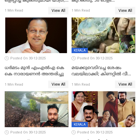
ഒളിപ്പിച്ച് കുഞ്ഞുമായി യാത്ര;
കുറഞ്ഞു; 38 ഓളം
ഓട്ടോ വളഞ്ഞ് ദമ്പതികളെ
വിദ്യാർഥികളെ ട്യൂഷൻ
View All
View All
1 Min Read
1 Min Read
പിടികൂടി പൊലീസ്
സെന്ററിലെ അധ്യാപകന്‍
മർദിച്ചതായി പരാതി
KERALA
Posted On 30-12-2025
Posted On 30-12-2025
ധർമടം മുൻ എംഎല്‍എ കെ
മയക്കുവെടിവച്ച ശേഷം
കെ നാരായണന്‍ അന്തരിച്ചു
വലയിലാക്കി; കിണറ്റിൽ വീണ
കടുവയെ പുറത്തെത്തിച്ചു
View All
View All
1 Min Read
1 Min Read
KERALA
Posted On 30-12-2025
Posted On 30-12-2025