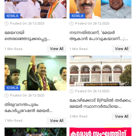
KERALA
KERALA
Posted On 26-12-2025
Posted On 26-12-2025
മേയറായി
നടന്നതിതാണ്, ‘മേയർ
തെരഞ്ഞെടുക്കപ്പെട്ട
ആകാൻ പോവുകയാണ്...;
ശേഷമുള്ള പി ഇന്ദിരയുടെ
ആവട്ടെ, അഭിനന്ദനങ്ങൾ’;
View All
View All
1 Min Read
1 Min Read
ആദ്യ വോട്ട് അസാധു; കണ്ണൂർ
മുഖ്യമന്ത്രിയുടെ ഓഫീസ്
ഡെപ്യൂട്ടി മേയർ സ്ഥാനത്ത്
തന്നെ വിശദീകരിയ്ക്കുന്നു;
താഹിറിന് വിജയം
സത്യമിതാണ്
KERALA
Posted On 26-12-2025
Posted On 26-12-2025
കോഴിക്കോട് BJPയിൽ തർക്കം;
തിരുവനന്തപുരം
മേയർ സ്ഥാനാർത്ഥിയെ
കോര്‍പ്പറേഷന്‍ മേയര്‍
പരസ്യമായി പ്രഖ്യാപിച്ചില്ല
View All
തെരഞ്ഞെടുപ്പ്; സിപിഐഎം
2 Min Read
View All
1 Min Read
ഹൈക്കോടതിയിലേക്ക്;
സത്യപ്രതിജ്ഞ ചടങ്ങില്‍
ചട്ടലംഘനമെന്ന് പാർട്ടി