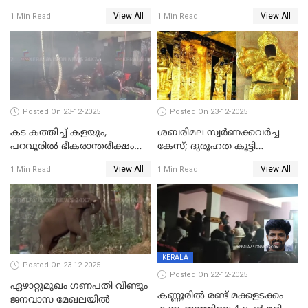
മാത്രം; പൈതങ്ങൾക്ക്
പങ്കിടും; ദീപ്തി മേരി വർഗീസ്
View All
View All
1 Min Read
1 Min Read
വേണ്ടിയുള്ള
മേയറാകില്ല
പിടിവലിക്കിടയിൽ
അപ്പൂപ്പനെതിരെ പോക്സോ
കേസ് ഒടുവിൽ 4 ജീവനുകൾ
പൊലിഞ്ഞു
Posted On 23-12-2025
Posted On 23-12-2025
കട കത്തിച്ച് കളയും,
ശബരിമല സ്വര്‍ണക്കവര്‍ച്ച
പറവൂരില്‍ ഭീകരാന്തരീക്ഷം
കേസ്; ദുരൂഹത കൂട്ടി
സൃഷ്ടിച്ച് കുട്ടി ലഹരിസംഘം
വിദേശവ്യവസായിയുടെ മൊഴി
View All
View All
1 Min Read
1 Min Read
KERALA
Posted On 23-12-2025
Posted On 22-12-2025
ഏഴാറ്റുമുഖം ഗണപതി വീണ്ടും
കണ്ണൂരിൽ രണ്ട് മക്കളടക്കം
ജനവാസ മേഖലയിൽ