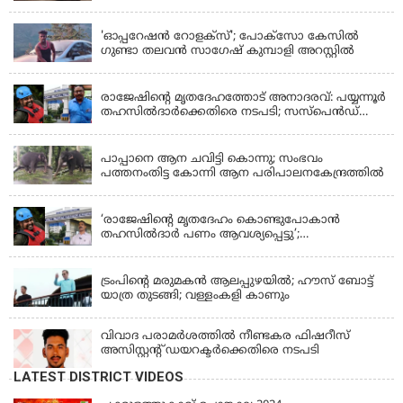
LATEST NEWS
'ഓപ്പറേഷൻ റോളക്സ്'; പോക്സോ കേസിൽ
ഗുണ്ടാ തലവൻ സാഗേഷ് കുമ്പാളി അറസ്റ്റിൽ
KERALA
രാജേഷിന്റെ മൃതദേഹത്തോട് അനാദരവ്: പയ്യന്നൂർ
തഹസിൽദാർക്കെതിരെ നടപടി; സസ്പെൻഡ്
ചെയ്യാൻ നിർദേശം നൽകി മന്ത്രി
KERALA
പാപ്പാനെ ആന ചവിട്ടി കൊന്നു; സംഭവം
പത്തനംതിട്ട കോന്നി ആന പരിപാലനകേന്ദ്രത്തിൽ
KERALA
‘രാജേഷിന്‍റെ മൃതദേഹം കൊണ്ടുപോകാന്‍
തഹസില്‍ദാര്‍ പണം ആവശ്യപ്പെട്ടു’;
ഗുരുതരആരോപണം
LATEST NEWS
ട്രംപിന്റെ മരുമകന്‍ ആലപ്പുഴയില്‍; ഹൗസ് ബോട്ട്
യാത്ര തുടങ്ങി; വള്ളംകളി കാണും
വിവാദ പരാമര്‍ശത്തില്‍ നീണ്ടകര ഫിഷറീസ്
അസിസ്റ്റന്റ് ഡയറക്ടര്‍ക്കെതിരെ നടപടി
LATEST DISTRICT VIDEOS