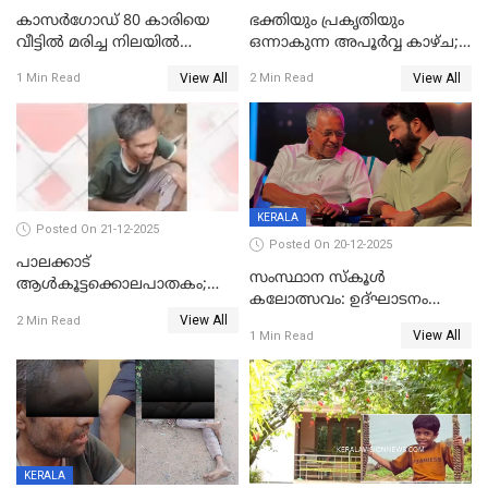
കാസർഗോഡ് 80 കാരിയെ
ഭക്തിയും പ്രകൃതിയും
വീട്ടിൽ മരിച്ച നിലയിൽ
ഒന്നാകുന്ന അപൂര്‍വ്വ കാഴ്ച;
കണ്ടെത്തി
ഭക്തർക്ക്
View All
View All
1 Min Read
2 Min Read
കാഴ്ചാനുഭവമൊരുക്കി
ശബരീ നന്ദനം
KERALA
Posted On 21-12-2025
Posted On 20-12-2025
പാലക്കാട്‌
സംസ്ഥാന സ്കൂൾ
ആൾകൂട്ടക്കൊലപാതകം;
കലോത്സവം: ഉദ്ഘാടനം
അന്വേഷണം
View All
മുഖ്യമന്ത്രി, സമാപനത്തിൽ
2 Min Read
ഊർജ്ജിതമാക്കിമാക്കി
View All
1 Min Read
മുഖ്യാതിഥിയായി
ക്രൈംബ്രാഞ്ച്
മോഹൻലാൽ
KERALA