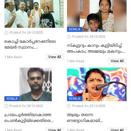
KERALA
Posted On 24-12-2025
Posted On 23-12-2025
കൊച്ചി കോര്‍പ്പറേഷനിലെ
സ്കൂട്ടറും കാറും കൂട്ടിയിടിച്ച്
മേയര്‍ സ്ഥാനം;
അപകടം; അമ്മയും മകനും
കോണ്‍ഗ്രസില്‍ അതൃപതി
View All
മരിച്ചു, മറ്റൊരു മകൻ
1 Min Read
രൂക്ഷം
View All
1 Min Read
ഗുരുതരാവസ്ഥയിൽ
KERALA
KERALA
Posted On 23-12-2025
Posted On 23-12-2025
പ്രായപൂർത്തിയാകാത്ത
ആരും തന്നെ
പെൺകുട്ടിയ്ക്കെതിരെ
ഔദ്യോഗികമായി
ലൈംഗികാതിക്രമം; 36കാരന്
അറിയിച്ചിട്ടില്ല, മേയറെ
View All
View All
1 Min Read
1 Min Read