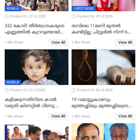
KERALA
LATEST NEWS
Posted On 27-12-2025
Posted On 27-12-2025
332 കോടി! തീർത്ഥാടകരുടെ
രാവിലെ 11മണി മുതൽ
എണ്ണത്തിൽ കുറവുണ്ടായിട്ടും
കണ്ടിട്ടില്ല; ചിറ്റൂരിൽ നിന്ന് 6
ശബരിമലയിൽ വരുമാനം
വയസ്സുകാരനെ കാണാതായി
View All
View All
1 Min Read
1 Min Read
കുതിച്ചുയരുന്നു
KERALA
Posted On 27-12-2025
Posted On 26-12-2025
കളിക്കുന്നതിനിടെ കാൽ
19 വയസ്സുകാരനും
വഴുതി കിണറ്റിൽ വീണു;
മുത്തശ്ശിയും മുത്തശ്ശിയുടെ
ഒന്നര വയസ്സുകാരന്
സഹോദരിയും വീട്ടിൽ തൂങ്ങി
View All
View All
1 Min Read
1 Min Read
ദാരുണാന്ത്യം
മരിച്ചനിലയിൽ