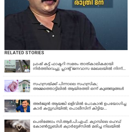
RELATED STORIES
KERALA
ഫ്രഷ് കട്ട് ഫാക്ടറി സമരം താത്കാലികമായി
നിർത്തിവെച്ചു; പ്ലാൻ്റ് ജനവാസ മേഖലയിൽ നിന്ന്
മാറ്റാൻ കമ്പനി സന്നദ്ധത അറിയിച്ചതായി പി.കെ
KERALA
ഫിറോസ് എംഎൽഎ
സഹസ്രയ്ക്ക് പിന്നാലെ സഹസ്രിക;
അമ്മത്തൊട്ടിലില്‍ ആയിരത്തി ഒന്ന് കുഞ്ഞുങ്ങള്‍
KERALA
അർജുൻ ആയങ്കി ഒളിവിൽ പോകാൻ ഉപയോഗിച്ച
കാർ കസ്റ്റഡിയിൽ; പൊലീസിന് കിട്ടിയ
വാഹനത്തിന്റെ ഉടമ അർജുന്റെ ഭാര്യ
പെരിങ്ങോം സി.ആർ.പി.എഫ്. ക്യാമ്പിലെ ഹെഡ്
കോൺസ്റ്റബിൾ ക്വാർട്ടേഴ്സിൽ മരിച്ച നിലയിൽ