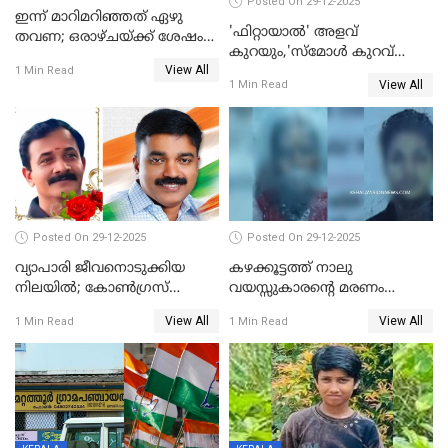
Posted On 29-12-2025
ഇന്ന് മാറിമറിഞ്ഞത് ഏഴു
'ഫിറ്റായാൽ' അളവ്
തവണ; ഒരാഴ്ചയ്ക്ക് ശേഷം
കുറയും,'സ്‌മോൾ കുറവ്
സ്വർണവിലയിൽ ഇടിവ്
View All
പിടികൂടി; ബാറിന് 25,000 രൂപ
1 Min Read
View All
1 Min Read
പിഴ
Posted On 29-12-2025
Posted On 29-12-2025
വ്യാപാരി ജീവനൊടുക്കിയ
കഴക്കൂട്ടത്ത് നാലു
നിലയില്‍; കോണ്‍ഗ്രസ്
വയസ്സുകാരന്റെ മരണം
കൗണ്‍സിലറുടെ
കൊലപാതകം: അമ്മയും
View All
View All
1 Min Read
1 Min Read
മാനസികപീഡനമെന്ന് കുറിപ്പ്
സുഹൃത്തും പൊലീസ്
കസ്റ്റഡിയിൽ