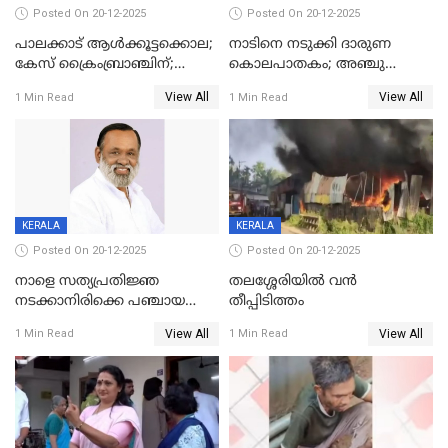
Posted On 20-12-2025
Posted On 20-12-2025
പാലക്കാട് ആൾക്കൂട്ടക്കൊല;
നാടിനെ നടുക്കി ദാരുണ
കേസ് ക്രൈംബ്രാഞ്ചിന്;
കൊലപാതകം; അഞ്ചു
DYSPയുടെ നേതൃത്വത്തിൽ
വയസ്സുകാരനെ 'അമ്മ
View All
View All
1 Min Read
1 Min Read
അന്വേഷിക്കും
കഴുത്തുഞെരിച്ച് കൊന്നു
KERALA
KERALA
Posted On 20-12-2025
Posted On 20-12-2025
നാളെ സത്യപ്രതിജ്ഞ
തലശ്ശേരിയിൽ വൻ
നടക്കാനിരിക്കെ പഞ്ചായത്ത്
തീപ്പിടിത്തം
മെമ്പർ മരിച്ചു
View All
View All
1 Min Read
1 Min Read