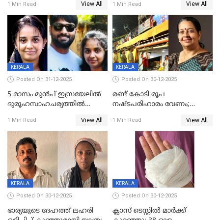
View All
View All
1 Min Read
1 Min Read
കിടപ്പുമുറിയില്‍ തൂങ്ങി മരിച്ച
ലോറി സ്കൂട്ടറിൽ ഇടിച്ചു :
നിലയിൽ
യുവതിക്ക് ദാരുണാന്ത്യം
KERALA
KERALA
Posted On 31-12-2025
Posted On 30-12-2025
5 മാസം മുൻപ് ഇസ്രയേലിൽ
രണ്ട് കോടി രൂപ
ദുരൂഹസാഹചര്യത്തിൽ
നഷ്ടപരിഹാരം വേണം;
മരിച്ചനിലയിൽ കണ്ടെത്തിയ
ജിസിഡിഎക്ക് വക്കീൽ
View All
View All
1 Min Read
1 Min Read
മലയാളി യുവാവിന്റെ ഭാര്യയും
നോട്ടീസയച്ച് ഉമാ തോമസ്
മരിച്ചു
KERALA
KERALA
Posted On 30-12-2025
Posted On 30-12-2025
ഭാര്യയുടെ ദേഹത്ത് ലഹരി
ക്ലാസ് ടെസ്റ്റിൽ മാർക്ക്