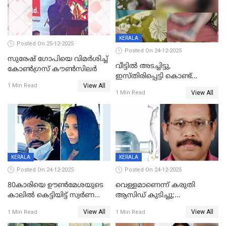
KERALA
Posted On 25-12-2025
Posted On 24-12-2025
സുരേഷ് ഗോപിയെ വിമര്‍ശിച്ച്
വീട്ടിൽ അടച്ചിട്ടു,
കോണ്‍ഗ്രസ് കൗണ്‍സിലര്‍
ഇസ്തിരിപ്പെട്ടി കൊണ്ട്
View All
പൊള്ളിച്ചു; 8 മാസം
1 Min Read
View All
1 Min Read
ഗർഭിണിയായ യുവതിക്ക് ക്രൂര
മർദനം
KERALA
KERALA
Posted On 24-12-2025
Posted On 24-12-2025
80കാരിയെ ഊൺമേശയുടെ
വെള്ളമാണെന്ന് കരുതി
കാലിൽ കെട്ടിയിട്ട് സ്വർണവും
ആസിഡ് കുടിച്ചു;
പണവും കവർന്നു;
ചികിത്സയിലിരുന്ന ആള്‍
View All
View All
1 Min Read
1 Min Read
കൊച്ചുമകനും സുഹൃത്തും
മരിച്ചു
അറസ്റ്റിൽ