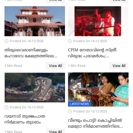
സ്ഥാപനങ്ങൾക്ക് അവധി
ഡിജിപിക്ക് പരാതി; ശക്തമായ
നടപടി വേണമെന്നു
സിപിഐഎമ്മും
Posted On 16-12-2025
Posted On 16-12-2025
തിരുവൈരാണിക്കുളം
CPIM നേതാവിൻ്റെ സ്ത്രീ
മഹാദേവ ക്ഷേത്രത്തിലെ
വിരുദ്ധ പരാമർശം;
നടതുറപ്പ് മഹോത്സവത്തിന്
കേസെടുത്ത് പൊലീസ്
View All
View All
2 Min Read
1 Min Read
ജനുവരി 2 ന് തുടക്കമാകും
LATEST NEWS
Posted On 16-12-2025
Posted On 15-12-2025
വയനാട് തുരങ്കപാത
വീണ്ടും പൊട്ടി! കൊച്ചിയിൽ
നിർമാണം തുടരാം
മെട്രോ നിർമാണത്തിനിടെ
View All
കുടിവെള്ള പൈപ്പ് പൊട്ടി,
1 Min Read