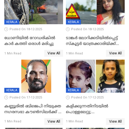
KERALA
KERALA
Posted On 18-12-2025
Posted On 18-12-2025
ധോണിയിൽ റോഡരികിൽ
ടാങ്കർ ലോറിക്കടിയിൽപ്പെട്ട്
കാർ കത്തി ഒരാൾ മരിച്ചു
സ്കൂട്ടർ യാത്രക്കാരിയ്ക്ക്
ദാരുണാന്ത്യം; അപകടം
View All
View All
1 Min Read
1 Min Read
കണ്ടോത്ത് ദേശീയ പാതയിൽ
KERALA
KERALA
Posted On 17-12-2025
Posted On 17-12-2025
കണ്ണൂരിൽ ബിജെപി നിയുക്ത
കളിക്കുന്നതിനിടയിൽ
നഗരസഭാ കൗൺസിലർക്ക് 36
പൊള്ളലേറ്റു;
വർഷം തടവുശിക്ഷ
ചികിത്സയിലായിരുന്ന രണ്ടാം
View All
View All
1 Min Read
1 Min Read
ക്ലാസ് വിദ്യാർത്ഥിനി മരിച്ചു