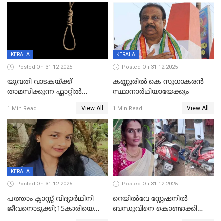
KERALA
KERALA
Posted On 31-12-2025
Posted On 31-12-2025
യുവതി വാടകയ്ക്ക്
കണ്ണൂരിൽ കെ സുധാകരൻ
താമസിക്കുന്ന ഫ്ലാറ്റില്‍
സ്ഥാനാർഥിയായേക്കും
തൂങ്ങിമരിച്ച നിലയില്‍;
View All
View All
1 Min Read
1 Min Read
സംഭവം കൈതപ്പൊയിലില്‍
KERALA
Posted On 31-12-2025
Posted On 31-12-2025
പത്താം ക്ലാസ്സ് വിദ്യാര്‍ഥിനി
റെയിൽവേ സ്റ്റേഷനിൽ
ജീവനൊടുക്കി;15കാരിയെ
ബന്ധുവിനെ കൊണ്ടാക്കി
കണ്ടെത്തിയത്
മടങ്ങുന്നതിനിടെ ടോറസ്സ്