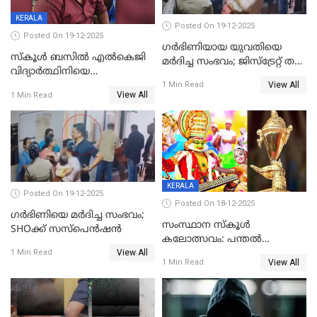
KERALA
Posted On 19-12-2025
Posted On 19-12-2025
ഗര്‍ഭിണിയായ യുവതിയെ
സ്കൂൾ ബസിൽ എൽകെജി
മര്‍ദിച്ച സംഭവം; ജിസ്‌ട്രേറ്റ് തല
വിദ്യാര്‍ത്ഥിനിയെ
അന്വേഷണം വേണമെന്ന്
View All
ലൈംഗികമായി ഉപദ്രവിച്ചു;
1 Min Read
യുവതി
View All
1 Min Read
ക്ലീനര്‍ പിടിയിൽ
KERALA
Posted On 19-12-2025
Posted On 18-12-2025
ഗര്‍ഭിണിയെ മർദിച്ച സംഭവം;
സംസ്ഥാന സ്കൂൾ
SHOക്ക് സസ്പെൻഷൻ
കലോത്സവം: പന്തൽ
View All
കാൽനാട്ടൽ 20 ന്
1 Min Read
View All
1 Min Read