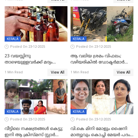
59 വർഷം തടവും 90,൦൦൦ രൂപ
കണ്ടെത്താൻ ഇന്ന് കോർ
പിഴയും ശിക്ഷ
കമ്മിറ്റി കൂടിയില്ല';
അതൃപ്തിയുമായി ദീപ്തി മേരി
വർഗീസ്
KERALA
KERALA
Posted On 23-12-2025
Posted On 23-12-2025
23 വയസ്സിനു
ആ വലിയ ശ്രമം വിഫലം;
താഴെയുള്ളവർക്ക് മദ്യം
വഴിയരികില്‍ ‌ഡോക്ടര്‍മാര്‍
നൽകിയതിനെതിരെ കർശന
ശസ്ത്രക്രിയ നടത്തിയ ലിനു
View All
View All
1 Min Read
1 Min Read
നടപടി;സ്ഥാപനങ്ങൾക്കെതിരെ
മരണത്തിന് കീഴടങ്ങി
രണ്ട് കേസുകൾ
KERALA
KERALA
Posted On 23-12-2025
Posted On 23-12-2025
വീട്ടിലെ നക്ഷത്രങ്ങൾ കെട്ടു;
വി.കെ മിനി മോളും ഷൈനി
ഇനി ആ ക്രിസ്മസ് സ്റ്റാർ
മാത്യുവും കൊച്ചി മേയർ പദം