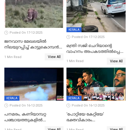
KERALA
Posted On 17-12-2025
Posted On 17-12-2025
ജനവാസ മേഖലയില്‍
മന്ത്രി സജി ചെറിയാന്റെ
നിലയുറപ്പിച്ച് കാട്ടുകൊമ്പന്‍
വാഹനം അപകടത്തിൽപ്പെട്ടു;
പടയപ്പ
View All
മന്ത്രിയും സംഘവും
1 Min Read
View All
1 Min Read
രക്ഷപ്പെട്ടത് തലനാരിടയ്ക്ക്
KERALA
KERALA
Posted On 16-12-2025
Posted On 16-12-2025
പനമരം, കണിയാമ്പറ്റ
‘പോറ്റിയേ കേറ്റിയേ’
പഞ്ചായത്തുകളിൽ
ഭക്തവികാരം
ബുധനാഴ്ച വിദ്യാഭ്യാസ
വ്രണപ്പെടുത്തിയെന്നു
View All
View All
1 Min Read
1 Min Read