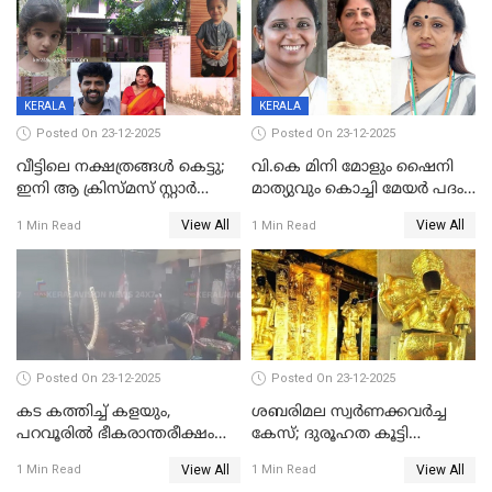
KERALA
KERALA
Posted On 23-12-2025
Posted On 23-12-2025
വീട്ടിലെ നക്ഷത്രങ്ങൾ കെട്ടു;
വി.കെ മിനി മോളും ഷൈനി
ഇനി ആ ക്രിസ്മസ് സ്റ്റാർ
മാത്യുവും കൊച്ചി മേയർ പദം
മാത്രം; പൈതങ്ങൾക്ക്
പങ്കിടും; ദീപ്തി മേരി വർഗീസ്
View All
View All
1 Min Read
1 Min Read
വേണ്ടിയുള്ള
മേയറാകില്ല
പിടിവലിക്കിടയിൽ
അപ്പൂപ്പനെതിരെ പോക്സോ
കേസ് ഒടുവിൽ 4 ജീവനുകൾ
പൊലിഞ്ഞു
Posted On 23-12-2025
Posted On 23-12-2025
കട കത്തിച്ച് കളയും,
ശബരിമല സ്വര്‍ണക്കവര്‍ച്ച
പറവൂരില്‍ ഭീകരാന്തരീക്ഷം
കേസ്; ദുരൂഹത കൂട്ടി
സൃഷ്ടിച്ച് കുട്ടി ലഹരിസംഘം
വിദേശവ്യവസായിയുടെ മൊഴി
View All
View All
1 Min Read
1 Min Read