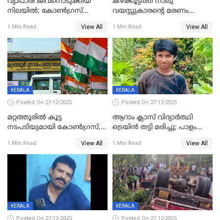
വ്യാപാരി ജീവനൊടുക്കിയ
കഴക്കൂട്ടത്ത് നാലു
നിലയില്‍; കോണ്‍ഗ്രസ്
വയസ്സുകാരന്റെ മരണം
കൗണ്‍സിലറുടെ
കൊലപാതകം: അമ്മയും
View All
View All
1 Min Read
1 Min Read
മാനസികപീഡനമെന്ന് കുറിപ്പ്
സുഹൃത്തും പൊലീസ്
കസ്റ്റഡിയിൽ
KERALA
KERALA
Posted On 27-12-2025
Posted On 27-12-2025
മറ്റത്തൂരിൽ കൂട്ട
ആറാം ക്ലാസ് വിദ്യാർത്ഥി
നടപടിയുമായി കോണ്‍ഗ്രസ്,
ട്രെയിൻ തട്ടി മരിച്ചു; പാളം
ബിജെപി പാളയത്തിലെത്തിയ
മുറിച്ചുകടക്കുന്നതിനിടെ
View All
View All
1 Min Read
1 Min Read
എട്ട് പേര്‍ ഉള്‍പ്പെടെ
അപകടം മലപ്പുറത്ത്
പത്തുപേരെ പുറത്താക്കി,
ചൊവ്വന്നൂരിലും നടപടി
KERALA
KERALA
Posted On 27-12-2025
Posted On 27-12-2025