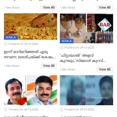
ഉള്‍പ്പെടെ നിരവധി പേര്‍ക്ക്
മുങ്ങി മരിച്ചു; ദാരുണ സംഭവം
View All
View All
1 Min Read
1 Min Read
പരിക്ക്; പാളം മറികടന്ന
കുട്ടികൾക്കൊപ്പം
യുവാവ് ട്രെയിന്‍ തട്ടി മരിച്ചു
കളിക്കുന്നതിനിടെ
KERALA
KERALA
Posted On 29-12-2025
Posted On 29-12-2025
ഇന്ന് മാറിമറിഞ്ഞത് ഏഴു
'ഫിറ്റായാൽ' അളവ്
തവണ; ഒരാഴ്ചയ്ക്ക് ശേഷം
കുറയും,'സ്‌മോൾ കുറവ്
സ്വർണവിലയിൽ ഇടിവ്
View All
പിടികൂടി; ബാറിന് 25,000 രൂപ
1 Min Read
View All
1 Min Read
പിഴ
Posted On 29-12-2025
Posted On 29-12-2025