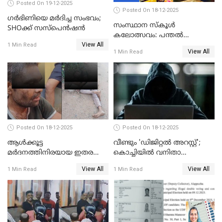
Posted On 19-12-2025
Posted On 18-12-2025
ഗര്‍ഭിണിയെ മർദിച്ച സംഭവം;
സംസ്ഥാന സ്കൂൾ
SHOക്ക് സസ്പെൻഷൻ
കലോത്സവം: പന്തൽ
View All
കാൽനാട്ടൽ 20 ന്
1 Min Read
View All
1 Min Read
Posted On 18-12-2025
Posted On 18-12-2025
ആൾക്കൂട്ട
വീണ്ടും 'ഡിജിറ്റല്‍ അറസ്റ്റ്';
മർദനത്തിനിരയായ ഇതര
കൊച്ചിയില്‍ വനിതാ
സംസ്ഥാന തൊഴിലാളി മരിച്ചു;
ഡോക്ടര്‍ക്ക് നഷ്ടമായത് 6.38
View All
View All
1 Min Read
1 Min Read
നടുക്കുന്ന സംഭവം
കോടി രൂപ
വാളയാറിൽ