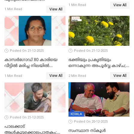
View All
ഷിബുവിന്റെ ഹൃദയം
1 Min Read
View All
1 Min Read
എറണാകുളം സർക്കാർ
ജനറൽ
ആശുപത്രിയിലെത്തിച്ചു
Posted On 21-12-2025
Posted On 21-12-2025
കാസർഗോഡ് 80 കാരിയെ
ഭക്തിയും പ്രകൃതിയും
വീട്ടിൽ മരിച്ച നിലയിൽ
ഒന്നാകുന്ന അപൂര്‍വ്വ കാഴ്ച;
കണ്ടെത്തി
ഭക്തർക്ക്
View All
View All
1 Min Read
2 Min Read
കാഴ്ചാനുഭവമൊരുക്കി
ശബരീ നന്ദനം
KERALA
Posted On 21-12-2025
Posted On 20-12-2025
പാലക്കാട്‌
സംസ്ഥാന സ്കൂൾ
ആൾകൂട്ടക്കൊലപാതകം;