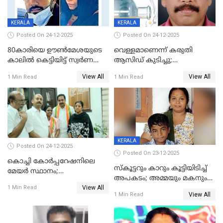
KERALA
KERALA
Posted On 24-12-2025
Posted On 24-12-2025
80കാരിയെ ഊൺമേശയുടെ
വെള്ളമാണെന്ന് കരുതി
കാലിൽ കെട്ടിയിട്ട് സ്വർണവും
ആസിഡ് കുടിച്ചു;
പണവും കവർന്നു;
ചികിത്സയിലിരുന്ന ആള്‍
View All
View All
1 Min Read
1 Min Read
കൊച്ചുമകനും സുഹൃത്തും
മരിച്ചു
അറസ്റ്റിൽ
KERALA
Posted On 24-12-2025
Posted On 23-12-2025
കൊച്ചി കോര്‍പ്പറേഷനിലെ
സ്കൂട്ടറും കാറും കൂട്ടിയിടിച്ച്
മേയര്‍ സ്ഥാനം;
അപകടം; അമ്മയും മകനും
കോണ്‍ഗ്രസില്‍ അതൃപതി
View All
മരിച്ചു, മറ്റൊരു മകൻ
1 Min Read
രൂക്ഷം
View All
1 Min Read
ഗുരുതരാവസ്ഥയിൽ