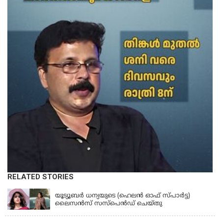
RELATED STORIES
KERALA
യൂട്യൂബർ ധന്യയുടെ (ഹെലൻ ഓഫ് സ്പാർട്ട)
ലൈസൻസ് സസ്‌പെൻഡ് ചെയ്തു
KERALA