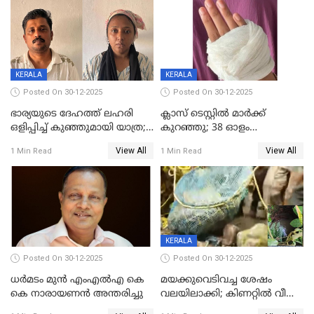
മരിച്ചു
KERALA
KERALA
Posted On 30-12-2025
Posted On 30-12-2025
ഭാര്യയുടെ ദേഹത്ത് ലഹരി
ക്ലാസ് ടെസ്റ്റിൽ മാർക്ക്
ഒളിപ്പിച്ച് കുഞ്ഞുമായി യാത്ര;
കുറഞ്ഞു; 38 ഓളം
ഓട്ടോ വളഞ്ഞ് ദമ്പതികളെ
വിദ്യാർഥികളെ ട്യൂഷൻ
View All
View All
1 Min Read
1 Min Read
പിടികൂടി പൊലീസ്
സെന്ററിലെ അധ്യാപകന്‍
മർദിച്ചതായി പരാതി
KERALA
Posted On 30-12-2025
Posted On 30-12-2025
ധർമടം മുൻ എംഎല്‍എ കെ
മയക്കുവെടിവച്ച ശേഷം
കെ നാരായണന്‍ അന്തരിച്ചു
വലയിലാക്കി; കിണറ്റിൽ വീണ
കടുവയെ പുറത്തെത്തിച്ചു