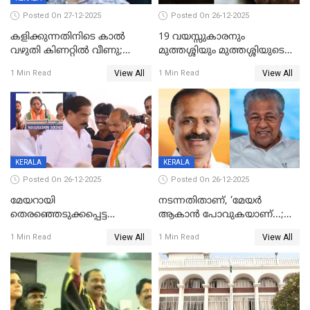
Posted On 27-12-2025
Posted On 26-12-2025
കളിക്കുന്നതിനിടെ കാൽ
19 വയസ്സുകാരനും
വഴുതി കിണറ്റിൽ വീണു;
മുത്തശ്ശിയും മുത്തശ്ശിയുടെ
ഒന്നര വയസ്സുകാരന്
സഹോദരിയും വീട്ടിൽ തൂങ്ങി
View All
View All
1 Min Read
1 Min Read
ദാരുണാന്ത്യം
മരിച്ചനിലയിൽ
KERALA
KERALA
Posted On 26-12-2025
Posted On 26-12-2025
മേയറായി
നടന്നതിതാണ്, ‘മേയർ
തെരഞ്ഞെടുക്കപ്പെട്ട
ആകാൻ പോവുകയാണ്...;
ശേഷമുള്ള പി ഇന്ദിരയുടെ
ആവട്ടെ, അഭിനന്ദനങ്ങൾ’;
View All
View All
1 Min Read
1 Min Read
ആദ്യ വോട്ട് അസാധു; കണ്ണൂർ
മുഖ്യമന്ത്രിയുടെ ഓഫീസ്
ഡെപ്യൂട്ടി മേയർ സ്ഥാനത്ത്
തന്നെ വിശദീകരിയ്ക്കുന്നു;
താഹിറിന് വിജയം
സത്യമിതാണ്