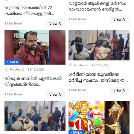
വാളയാർ ആൾക്കൂട്ട മർദനം:
സ്വത്തുതര്‍ക്കത്തില്‍ 72
രാംനാരായണൻ നേരിട്ടത്
കാരിയെ തീകൊളുത്തി
കൊടും ക്രൂരത; ശരീരത്തിൽ
View All
കൊന്നു;
1 Min Read
നാൽപ്പതിലേറെ
View All
1 Min Read
ക്രൂരകൊലപാതകത്തില്‍
മുറിവുകളെന്ന് പോസ്റ്റ്‌മോർട്ടം
സഹോദരിപുത്രന് ജീവപര്യന്തം
റിപ്പോർട്ട്
KERALA
Posted On 19-12-2025
Posted On 19-12-2025
ഗര്‍ഭിണിയായ യുവതിയെ
സ്കൂൾ ബസിൽ എൽകെജി
മര്‍ദിച്ച സംഭവം; ജിസ്‌ട്രേറ്റ് തല
വിദ്യാര്‍ത്ഥിനിയെ
അന്വേഷണം വേണമെന്ന്
View All
ലൈംഗികമായി ഉപദ്രവിച്ചു;
1 Min Read
യുവതി
View All
1 Min Read
ക്ലീനര്‍ പിടിയിൽ
KERALA