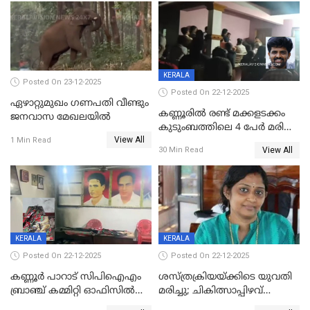
KERALA
Posted On 23-12-2025
Posted On 22-12-2025
ഏഴാറ്റുമുഖം ഗണപതി വീണ്ടും
കണ്ണൂരിൽ രണ്ട് മക്കളടക്കം
ജനവാസ മേഖലയിൽ
കുടുംബത്തിലെ 4 പേർ മരിച്ച
View All
നിലയിൽ
1 Min Read
View All
30 Min Read
KERALA
KERALA
Posted On 22-12-2025
Posted On 22-12-2025
കണ്ണൂർ പാറാട് സിപിഐഎം
ശസ്ത്രക്രിയയ്‌ക്കിടെ യുവതി
ബ്രാഞ്ച് കമ്മിറ്റി ഓഫിസിൽ
മരിച്ചു; ചികിത്സാപ്പിഴവ്
തീയിട്ടു; നേതാക്കളുടെ
ആരോപിച്ച് ബന്ധുക്കൾ;