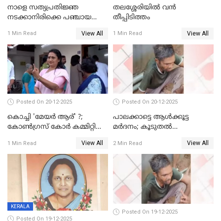
നാളെ സത്യപ്രതിജ്ഞ
തലശ്ശേരിയിൽ വൻ
നടക്കാനിരിക്കെ പഞ്ചായത്ത്
തീപ്പിടിത്തം
മെമ്പർ മരിച്ചു
View All
View All
1 Min Read
1 Min Read
Posted On 20-12-2025
Posted On 20-12-2025
കൊച്ചി 'മേയർ ആര്' ?;
പാലക്കാട്ടെ ആള്‍ക്കൂട്ട
കോണ്‍ഗ്രസ് കോര്‍ കമ്മിറ്റി
മര്‍ദനം; കൂടുതല്‍
യോഗം ചൊവ്വാഴ്ച
അറസ്റ്റുണ്ടാവും, മര്‍ദിച്ചത് 15
View All
View All
1 Min Read
2 Min Read
അംഗ സംഘമെന്ന് വിവരം
KERALA
Posted On 19-12-2025
Posted On 19-12-2025