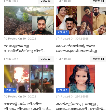
View All
View All
1 Min Read
1 Min Read
KERALA
Posted On 30-12-2025
Posted On 30-12-2025
വെങ്കുളത്ത് വ്യൂ
മോഹന്‍ലാലിന്‍റെ അമ്മ
പോയിന്റിൽനിന്നു വീണ്
ശാന്തകുമാരി അന്തരിച്ചു
യുവാവ് മരിച്ചു
View All
View All
1 Min Read
1 Min Read
KERALA
KERALA
Posted On 29-12-2025
Posted On 29-12-2025
വേടന്റെ പരിപാടിക്കിടെ
കാൽമുട്ടിനൊപ്പം വെള്ളം,
തിക്കും തിരക്കും; കുട്ടികള്‍
ഒന്നാം ക്ലാസുകാരി പുഴയിൽ