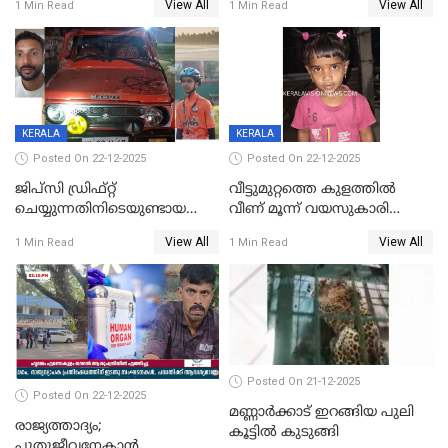
View All
View All
1 Min Read
1 Min Read
ചിത്രങ്ങളടക്കം കത്തിയ
സംഭവം മാവേലിക്കരയിൽ
നിലയിൽ
KERALA
KERALA
Posted On 22-12-2025
Posted On 22-12-2025
ജിപ്സി ഡ്രിഫ്റ്റ്
വീട്ടുമുറ്റത്തെ കുളത്തിൽ
ചെയ്യുന്നതിനിടെയുണ്ടായ
വീണ് മൂന്ന് വയസുകാരി
അപകടം; 14 വയസുകാരന്
മരിച്ചു
View All
View All
1 Min Read
1 Min Read
ദാരുണാന്ത്യം; ജീപ്സി
ഓടിച്ചയാൾ അറസ്റ്റിൽ.
Posted On 21-12-2025
Posted On 22-12-2025
മണ്ണാർക്കാട് ഇറങ്ങിയ പുലി
രാജ്യത്താദ്യം;
കൂട്ടിൽ കുടുങ്ങി
പുതുജീവനേകാൻ