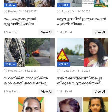
KERALA
KERALA
Posted On 18-12-2025
Posted On 18-12-2025
കൈക്കുഞ്ഞുമായി
ആലപ്പുഴയിൽ ഇരട്ടവോട്ടെന്ന്
സ്റ്റേഷനിലെത്തിയ
പരാതി; വിജയം
യുവതിയ്ക്ക് മർദ്ദനം; സിഐ
റദ്ദാക്കണമെന്ന് വലിയമരം
View All
View All
1 Min Read
1 Min Read
കരണത്തടിച്ചു; CC ടിവി
വാർഡിലെ എൽഡിഎഫ്
ദൃശ്യങ്ങൾ പുറത്ത്
സ്ഥാനാർത്ഥി
KERALA
KERALA
Posted On 18-12-2025
Posted On 18-12-2025
ധോണിയിൽ റോഡരികിൽ
ടാങ്കർ ലോറിക്കടിയിൽപ്പെട്ട്
കാർ കത്തി ഒരാൾ മരിച്ചു
സ്കൂട്ടർ യാത്രക്കാരിയ്ക്ക്
ദാരുണാന്ത്യം; അപകടം
View All
View All
1 Min Read
1 Min Read
കണ്ടോത്ത് ദേശീയ പാതയിൽ