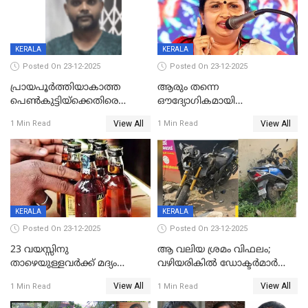
KERALA
KERALA
Posted On 23-12-2025
Posted On 23-12-2025
പ്രായപൂർത്തിയാകാത്ത
ആരും തന്നെ
പെൺകുട്ടിയ്ക്കെതിരെ
ഔദ്യോഗികമായി
ലൈംഗികാതിക്രമം; 36കാരന്
അറിയിച്ചിട്ടില്ല, മേയറെ
View All
View All
1 Min Read
1 Min Read
59 വർഷം തടവും 90,൦൦൦ രൂപ
കണ്ടെത്താൻ ഇന്ന് കോർ
പിഴയും ശിക്ഷ
കമ്മിറ്റി കൂടിയില്ല';
അതൃപ്തിയുമായി ദീപ്തി മേരി
വർഗീസ്
KERALA
KERALA
Posted On 23-12-2025
Posted On 23-12-2025
23 വയസ്സിനു
ആ വലിയ ശ്രമം വിഫലം;
താഴെയുള്ളവർക്ക് മദ്യം
വഴിയരികില്‍ ‌ഡോക്ടര്‍മാര്‍
നൽകിയതിനെതിരെ കർശന
ശസ്ത്രക്രിയ നടത്തിയ ലിനു
View All
View All
1 Min Read
1 Min Read
നടപടി;സ്ഥാപനങ്ങൾക്കെതിരെ
മരണത്തിന് കീഴടങ്ങി
രണ്ട് കേസുകൾ