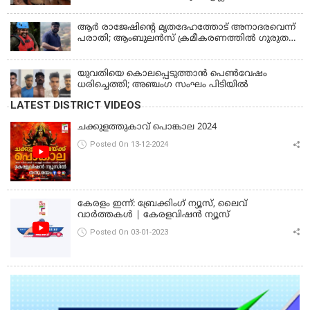
മാധ്യമങ്ങളോട്; പൊലീസ് കസ്റ്റഡിയിൽ വിട്ട്
കോടതി, ജാമ്യാപേക്ഷ തള്ളി
ആര്‍ രാജേഷിന്റെ മൃതദേഹത്തോട് അനാദരവെന്ന്
പരാതി; ആംബുലന്‍സ് ക്രമീകരണത്തില്‍ ഗുരുതര
വീഴ്ച; മൃതദേഹം ചാവക്കാട് വരെ എത്തിച്ചത്
ഫ്രീസര്‍ സംവിധാനം ഇല്ലാതെയെന്നും ആരോപണം
യുവതിയെ കൊലപ്പെടുത്താൻ പെൺവേഷം
ധരിച്ചെത്തി; അഞ്ചംഗ സംഘം പിടിയിൽ
LATEST DISTRICT VIDEOS
ചക്കുളത്തുകാവ് പൊങ്കാല 2024
Posted On 13-12-2024
കേരളം ഇന്ന്: ബ്രേക്കിംഗ് ന്യൂസ്, ലൈവ്
വാർത്തകൾ | കേരളവിഷൻ ന്യൂസ്
Posted On 03-01-2023