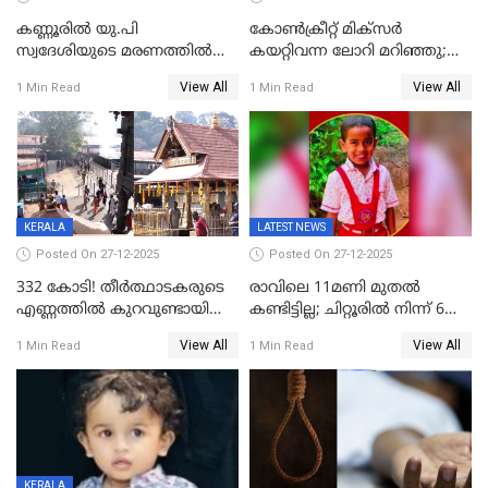
കണ്ണൂരിൽ യു.പി
കോണ്‍ക്രീറ്റ് മിക്‌സര്‍
സ്വദേശിയുടെ മരണത്തിൽ
കയറ്റിവന്ന ലോറി മറിഞ്ഞു;
അഞ്ചംഗ സംഘത്തിനെതിരെ
രണ്ടുപേര്‍ക്ക് ദാരുണാന്ത്യം;
View All
View All
1 Min Read
1 Min Read
കേസ്; തർക്കമുണ്ടായത്
അപകടം കണ്ണൂരിൽ
ഫേഷ്യലിന് 300 രൂപ
ആവശ്യപ്പെട്ടതിനെച്ചൊല്ലി
KERALA
LATEST NEWS
Posted On 27-12-2025
Posted On 27-12-2025
332 കോടി! തീർത്ഥാടകരുടെ
രാവിലെ 11മണി മുതൽ
എണ്ണത്തിൽ കുറവുണ്ടായിട്ടും
കണ്ടിട്ടില്ല; ചിറ്റൂരിൽ നിന്ന് 6
ശബരിമലയിൽ വരുമാനം
വയസ്സുകാരനെ കാണാതായി
View All
View All
1 Min Read
1 Min Read
കുതിച്ചുയരുന്നു
KERALA