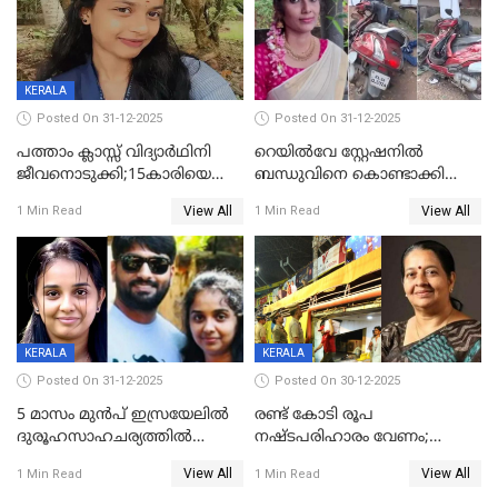
KERALA
Posted On 31-12-2025
Posted On 31-12-2025
പത്താം ക്ലാസ്സ് വിദ്യാര്‍ഥിനി
റെയിൽവേ സ്റ്റേഷനിൽ
ജീവനൊടുക്കി;15കാരിയെ
ബന്ധുവിനെ കൊണ്ടാക്കി
കണ്ടെത്തിയത്
മടങ്ങുന്നതിനിടെ ടോറസ്സ്
View All
View All
1 Min Read
1 Min Read
കിടപ്പുമുറിയില്‍ തൂങ്ങി മരിച്ച
ലോറി സ്കൂട്ടറിൽ ഇടിച്ചു :
നിലയിൽ
യുവതിക്ക് ദാരുണാന്ത്യം
KERALA
KERALA
Posted On 31-12-2025
Posted On 30-12-2025
5 മാസം മുൻപ് ഇസ്രയേലിൽ
രണ്ട് കോടി രൂപ
ദുരൂഹസാഹചര്യത്തിൽ
നഷ്ടപരിഹാരം വേണം;
മരിച്ചനിലയിൽ കണ്ടെത്തിയ
ജിസിഡിഎക്ക് വക്കീൽ
View All
View All
1 Min Read
1 Min Read
മലയാളി യുവാവിന്റെ ഭാര്യയും
നോട്ടീസയച്ച് ഉമാ തോമസ്