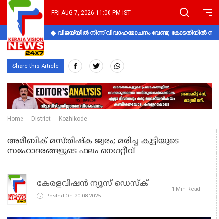
FRI AUG 7, 2026 11:00 PM IST
വിജയ്‌യിൽ നിന്ന് വിവാഹമോചനം വേണ്ട; കോടതിയിൽ നിലപാ
Share this Article
Home
District
Kozhikode
അമീബിക് മസ്തിഷ്‌ക ജ്വരം; മരിച്ച കുട്ടിയുടെ
സഹോദരങ്ങളുടെ ഫലം നെഗറ്റീവ്‌
കേരളവിഷൻ ന്യൂസ് ഡെസ്‌ക്
1 Min Read
Posted On 20-08-2025