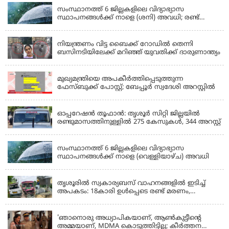
സംസ്ഥാനത്ത് 6 ജില്ലകളിലെ വിദ്യാഭ്യാസ
സ്ഥാപനങ്ങൾക്ക് നാളെ (ശനി) അവധി; രണ്ട്
ജില്ലകളിൽ അവധി പ്രൊഫഷണൽ കോളേജുകൾ
KERALA
ഒഴികെ
നിയന്ത്രണം വിട്ട ബൈക്ക് റോഡിൽ തെന്നി
ബസിനടിയിലേക്ക് മറിഞ്ഞ് യുവതിക്ക് ദാരുണാന്ത്യം
KERALA
മുഖ്യമന്ത്രിയെ അപകീർത്തിപ്പെടുത്തുന്ന
ഫേസ്‌ബുക്ക് പോസ്റ്റ്; ബേപ്പൂർ സ്വദേശി അറസ്റ്റിൽ
KERALA
ഓപ്പറേഷൻ തൂഫാൻ: തൃശൂർ സിറ്റി ജില്ലയിൽ
രണ്ടുമാസത്തിനുള്ളിൽ 275 കേസുകൾ, 344 അറസ്റ്റ്
KERALA
സംസ്ഥാനത്ത് 6 ജില്ലകളിലെ വിദ്യാഭ്യാസ
സ്ഥാപനങ്ങൾക്ക് നാളെ (വെള്ളിയാഴ്ച) അവധി
KERALA
തൃശൂരിൽ സ്വകാര്യബസ് വാഹനങ്ങളില്‍ ഇടിച്ച്
അപകടം: 18കാരി ഉൾപ്പെടെ രണ്ട് മരണം,
പത്തോളം പേർക്ക് പരിക്ക്
KERALA
'ഞാനൊരു അധ്യാപികയാണ്, ആണ്‍കുട്ടീന്റെ
അമ്മയാണ്‌, MDMA കൊടുത്തിട്ടില്ല; കീർത്തന