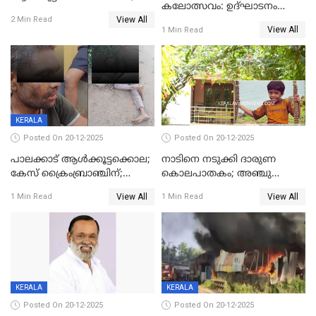
കലോത്സവം: ഉദ്ഘാടനം
അന്വേഷണം
View All
മുഖ്യമന്ത്രി, സമാപനത്തിൽ
2 Min Read
ഊർജ്ജിതമാക്കിമാക്കി
View All
1 Min Read
മുഖ്യാതിഥിയായി
ക്രൈംബ്രാഞ്ച്
മോഹൻലാൽ
KERALA
Posted On 20-12-2025
Posted On 20-12-2025
പാലക്കാട് ആൾക്കൂട്ടക്കൊല;
നാടിനെ നടുക്കി ദാരുണ
കേസ് ക്രൈംബ്രാഞ്ചിന്;
കൊലപാതകം; അഞ്ചു
DYSPയുടെ നേതൃത്വത്തിൽ
വയസ്സുകാരനെ 'അമ്മ
View All
View All
1 Min Read
1 Min Read
അന്വേഷിക്കും
കഴുത്തുഞെരിച്ച് കൊന്നു
KERALA
KERALA
Posted On 20-12-2025
Posted On 20-12-2025