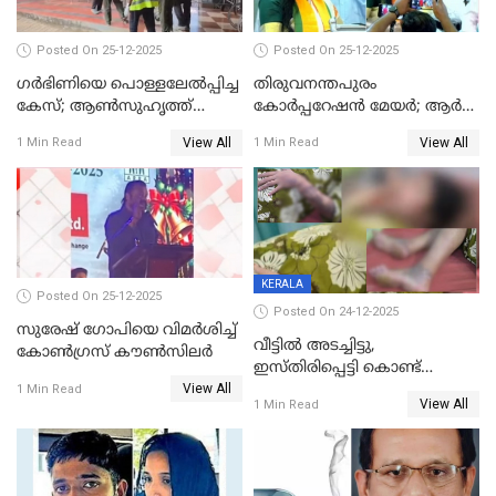
Posted On 25-12-2025
Posted On 25-12-2025
ഗര്‍ഭിണിയെ പൊള്ളലേല്‍പ്പിച്ച
തിരുവനന്തപുരം
കേസ്; ആണ്‍സുഹൃത്ത്
കോര്‍പ്പറേഷന്‍ മേയർ; ആര്‍
പിടിയില്‍
ശ്രീലേഖയ്ക്ക് മുൻതൂക്കം
View All
View All
1 Min Read
1 Min Read
KERALA
Posted On 25-12-2025
Posted On 24-12-2025
സുരേഷ് ഗോപിയെ വിമര്‍ശിച്ച്
വീട്ടിൽ അടച്ചിട്ടു,
കോണ്‍ഗ്രസ് കൗണ്‍സിലര്‍
ഇസ്തിരിപ്പെട്ടി കൊണ്ട്
View All
പൊള്ളിച്ചു; 8 മാസം
1 Min Read
View All
1 Min Read
ഗർഭിണിയായ യുവതിക്ക് ക്രൂര
മർദനം