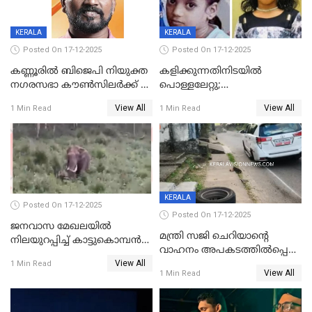
KERALA
KERALA
Posted On 17-12-2025
Posted On 17-12-2025
കണ്ണൂരിൽ ബിജെപി നിയുക്ത
കളിക്കുന്നതിനിടയിൽ
നഗരസഭാ കൗൺസിലർക്ക് 36
പൊള്ളലേറ്റു;
വർഷം തടവുശിക്ഷ
ചികിത്സയിലായിരുന്ന രണ്ടാം
View All
View All
1 Min Read
1 Min Read
ക്ലാസ് വിദ്യാർത്ഥിനി മരിച്ചു
KERALA
Posted On 17-12-2025
Posted On 17-12-2025
ജനവാസ മേഖലയില്‍
മന്ത്രി സജി ചെറിയാന്റെ
നിലയുറപ്പിച്ച് കാട്ടുകൊമ്പന്‍
വാഹനം അപകടത്തിൽപ്പെട്ടു;
പടയപ്പ
View All
മന്ത്രിയും സംഘവും
1 Min Read
View All
1 Min Read
രക്ഷപ്പെട്ടത് തലനാരിടയ്ക്ക്