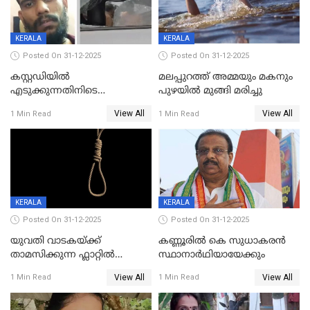
KERALA
KERALA
Posted On 31-12-2025
Posted On 31-12-2025
കസ്റ്റഡിയിൽ
മലപ്പുറത്ത് അമ്മയും മകനും
എടുക്കുന്നതിനിടെ
പുഴയിൽ മുങ്ങി മരിച്ചു
വിലങ്ങുമായി രക്ഷപ്പെട്ട
View All
View All
1 Min Read
1 Min Read
വധശ്രമക്കേസ് പ്രതി പിടിയിൽ
KERALA
KERALA
Posted On 31-12-2025
Posted On 31-12-2025
യുവതി വാടകയ്ക്ക്
കണ്ണൂരിൽ കെ സുധാകരൻ
താമസിക്കുന്ന ഫ്ലാറ്റില്‍
സ്ഥാനാർഥിയായേക്കും
തൂങ്ങിമരിച്ച നിലയില്‍;
View All
View All
1 Min Read
1 Min Read
സംഭവം കൈതപ്പൊയിലില്‍