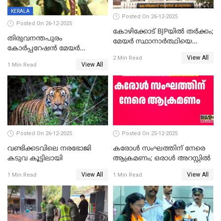
KERALA
Posted On 26-12-2025
Posted On 26-12-2025
കോഴിക്കോട് BJPയിൽ തർക്കം;
തിരുവനന്തപുരം
മേയർ സ്ഥാനാർത്ഥിയെ
കോര്‍പ്പറേഷന്‍ മേയര്‍
പരസ്യമായി പ്രഖ്യാപിച്ചില്ല
View All
തെരഞ്ഞെടുപ്പ്; സിപിഐഎം
2 Min Read
View All
1 Min Read
ഹൈക്കോടതിയിലേക്ക്;
സത്യപ്രതിജ്ഞ ചടങ്ങില്‍
ചട്ടലംഘനമെന്ന് പാർട്ടി
Posted On 26-12-2025
Posted On 25-12-2025
വണ്ടിക്കടവിലെ നരഭോജി
കരോള്‍ സംഘത്തിന് നേരെ
കടുവ കൂട്ടിലായി
ആക്രമണം; ഒരാള്‍ അറസ്റ്റില്‍
View All
View All
1 Min Read
1 Min Read