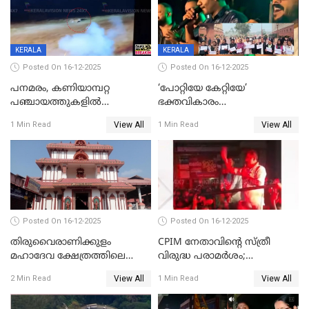
KERALA
KERALA
Posted On 16-12-2025
Posted On 16-12-2025
പനമരം, കണിയാമ്പറ്റ
‘പോറ്റിയേ കേറ്റിയേ’
പഞ്ചായത്തുകളിൽ
ഭക്തവികാരം
ബുധനാഴ്ച വിദ്യാഭ്യാസ
വ്രണപ്പെടുത്തിയെന്നു
View All
View All
1 Min Read
1 Min Read
സ്ഥാപനങ്ങൾക്ക് അവധി
ഡിജിപിക്ക് പരാതി; ശക്തമായ
നടപടി വേണമെന്നു
സിപിഐഎമ്മും
Posted On 16-12-2025
Posted On 16-12-2025
തിരുവൈരാണിക്കുളം
CPIM നേതാവിൻ്റെ സ്ത്രീ
മഹാദേവ ക്ഷേത്രത്തിലെ
വിരുദ്ധ പരാമർശം;
നടതുറപ്പ് മഹോത്സവത്തിന്
കേസെടുത്ത് പൊലീസ്
View All
View All
2 Min Read
1 Min Read
ജനുവരി 2 ന് തുടക്കമാകും