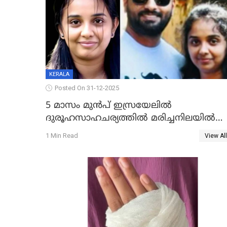
KERALA
Posted On 31-12-2025
5 മാസം മുൻപ് ഇസ്രയേലിൽ
ദുരൂഹസാഹചര്യത്തിൽ മരിച്ചനിലയിൽ
കണ്ടെത്തിയ മലയാളി യുവാവിന്റെ
1 Min Read
View All
ഭാര്യയും മരിച്ചു