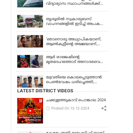
വിദ്യാഭ്യാസ സ്ഥാപനങ്ങൾക്ക്
നാളെ (വെള്ളിയാഴ്ച) അവധി
KERALA
തൃശൂരിൽ സ്വകാര്യബസ്
വാഹനങ്ങളില്‍ ഇടിച്ച് അപകടം:
18കാരി ഉൾപ്പെടെ രണ്ട് മരണം,
KERALA
പത്തോളം പേർക്ക് പരിക്ക്
'ഞാനൊരു അധ്യാപികയാണ്,
ആണ്‍കുട്ടീന്റെ അമ്മയാണ്‌,
MDMA കൊടുത്തിട്ടില്ല; കീർത്തന
മാധ്യമങ്ങളോട്; പൊലീസ്
ആര്‍ രാജേഷിന്റെ
കസ്റ്റഡിയിൽ വിട്ട് കോടതി,
മൃതദേഹത്തോട് അനാദരവെന്ന്
ജാമ്യാപേക്ഷ തള്ളി
പരാതി; ആംബുലന്‍സ്
ക്രമീകരണത്തില്‍ ഗുരുതര
വീഴ്ച; മൃതദേഹം ചാവക്കാട്
യുവതിയെ കൊലപ്പെടുത്താൻ
വരെ എത്തിച്ചത് ഫ്രീസര്‍
പെൺവേഷം ധരിച്ചെത്തി;
സംവിധാനം ഇല്ലാതെയെന്നും
അഞ്ചംഗ സംഘം പിടിയിൽ
LATEST DISTRICT VIDEOS
ആരോപണം
ചക്കുളത്തുകാവ് പൊങ്കാല 2024
Posted On 13-12-2024