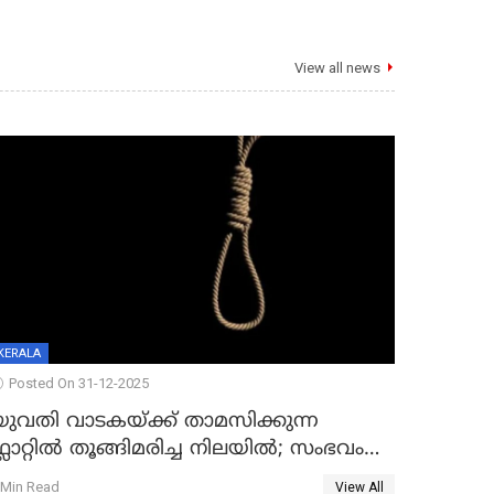
View all news
KERALA
Posted On 31-12-2025
യുവതി വാടകയ്ക്ക് താമസിക്കുന്ന
്ലാറ്റില്‍ തൂങ്ങിമരിച്ച നിലയില്‍; സംഭവം
കൈതപ്പൊയിലില്‍
 Min Read
View All