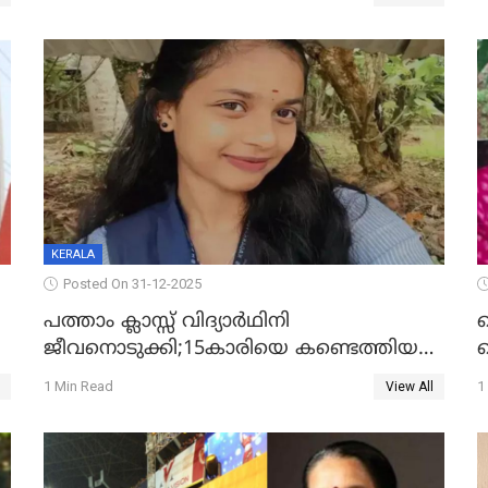
KERALA
Posted On 31-12-2025
പത്താം ക്ലാസ്സ് വിദ്യാര്‍ഥിനി
ജീവനൊടുക്കി;15കാരിയെ കണ്ടെത്തിയത്
ക
കിടപ്പുമുറിയില്‍ തൂങ്ങി മരിച്ച നിലയിൽ
ല
1 Min Read
1
View All
ദ