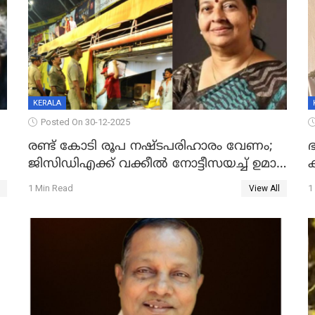
KERALA
Posted On 30-12-2025
രണ്ട് കോടി രൂപ നഷ്ടപരിഹാരം വേണം;
ഭ
ജിസിഡിഎക്ക് വക്കീൽ നോട്ടീസയച്ച് ഉമാ
തോമസ്
1 Min Read
1
View All