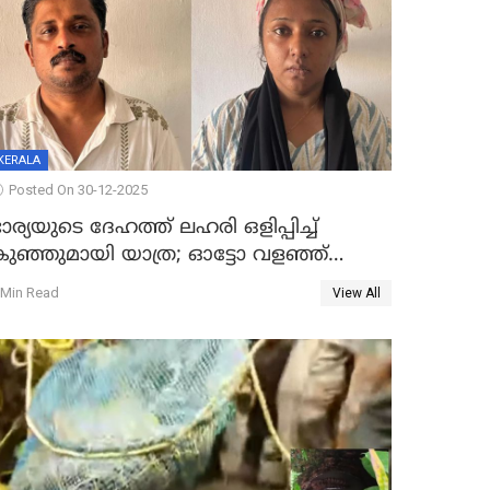
KERALA
Posted On 30-12-2025
ാര്യയുടെ ദേഹത്ത് ലഹരി ഒളിപ്പിച്ച്
കുഞ്ഞുമായി യാത്ര; ഓട്ടോ വളഞ്ഞ്
ദമ്പതികളെ പിടികൂടി പൊലീസ്
 Min Read
View All