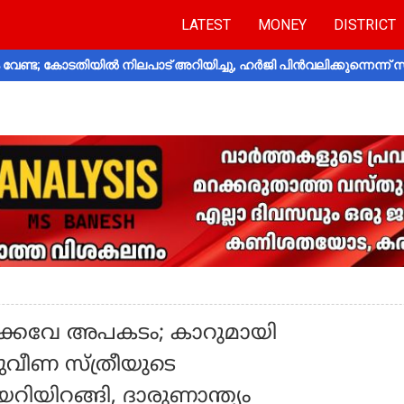
LATEST
MONEY
DISTRICT
വേണ്ട; കോടതിയിൽ നിലപാട് അറിയിച്ചു, ഹർജി പിൻവലിക്കുന്നെന്ന്
ക്കവേ അപകടം; കാറുമായി
്ചുവീണ സ്ത്രീയുടെ
ിയിറങ്ങി, ദാരുണാന്ത്യം