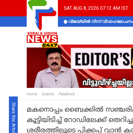
SAT AUG 8, 2026 07:12 AM IST
വിജയ്‌യിൽ നിന്ന് വിവാഹമോചനം 
Home
District
Palakkad
Share this Article
മകനൊപ്പം ബൈക്കിൽ സഞ്ചരി
കൂട്ടിയിടിച്ച് റോഡിലേക്ക് തെറിച
ശരീരത്തിലൂടെ പിക്കപ് വാൻ കയറ