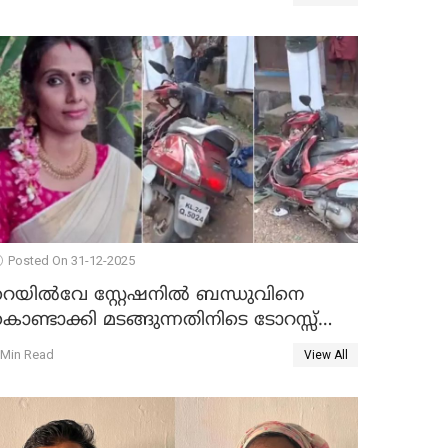
Posted On 31-12-2025
റെയിൽവേ സ്റ്റേഷനിൽ ബന്ധുവിനെ
ൊണ്ടാക്കി മടങ്ങുന്നതിനിടെ ടോറസ്സ്
ോറി സ്കൂട്ടറിൽ ഇടിച്ചു : യുവതിക്ക്
 Min Read
View All
ാരുണാന്ത്യം