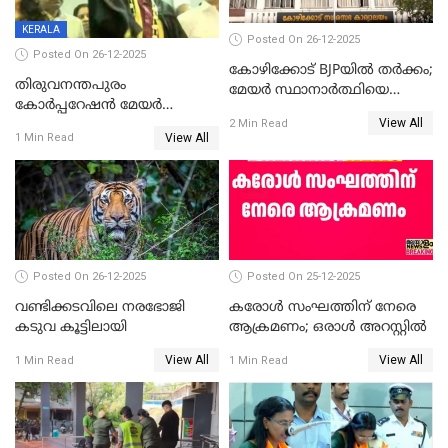
KERALA
Posted On 26-12-2025
Posted On 26-12-2025
കോഴിക്കോട് BJPയിൽ തർക്കം;
തിരുവനന്തപുരം
മേയർ സ്ഥാനാർത്ഥിയെ
കോര്‍പ്പറേഷന്‍ മേയര്‍
പരസ്യമായി പ്രഖ്യാപിച്ചില്ല
View All
തെരഞ്ഞെടുപ്പ്; സിപിഐഎം
2 Min Read
View All
1 Min Read
ഹൈക്കോടതിയിലേക്ക്;
സത്യപ്രതിജ്ഞ ചടങ്ങില്‍
ചട്ടലംഘനമെന്ന് പാർട്ടി
Posted On 26-12-2025
Posted On 25-12-2025
വണ്ടിക്കടവിലെ നരഭോജി
കരോള്‍ സംഘത്തിന് നേരെ
കടുവ കൂട്ടിലായി
ആക്രമണം; ഒരാള്‍ അറസ്റ്റില്‍
View All
View All
1 Min Read
1 Min Read