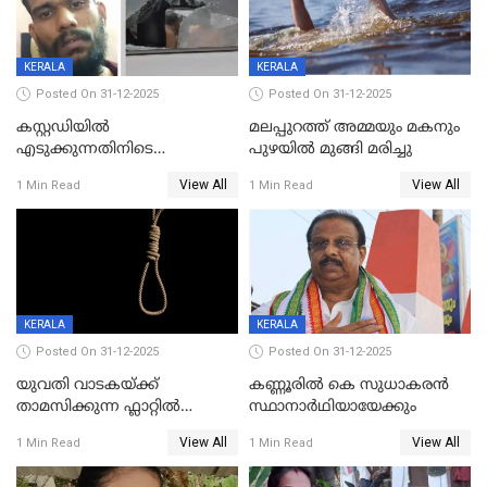
KERALA
KERALA
Posted On 31-12-2025
Posted On 31-12-2025
കസ്റ്റഡിയിൽ
മലപ്പുറത്ത് അമ്മയും മകനും
എടുക്കുന്നതിനിടെ
പുഴയിൽ മുങ്ങി മരിച്ചു
വിലങ്ങുമായി രക്ഷപ്പെട്ട
View All
View All
1 Min Read
1 Min Read
വധശ്രമക്കേസ് പ്രതി പിടിയിൽ
KERALA
KERALA
Posted On 31-12-2025
Posted On 31-12-2025
യുവതി വാടകയ്ക്ക്
കണ്ണൂരിൽ കെ സുധാകരൻ
താമസിക്കുന്ന ഫ്ലാറ്റില്‍
സ്ഥാനാർഥിയായേക്കും
തൂങ്ങിമരിച്ച നിലയില്‍;
View All
View All
1 Min Read
1 Min Read
സംഭവം കൈതപ്പൊയിലില്‍