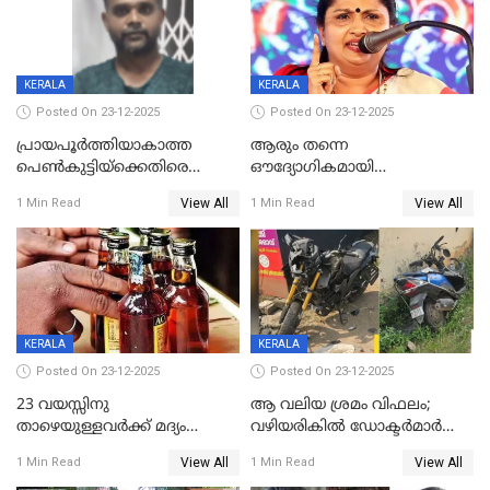
KERALA
KERALA
Posted On 23-12-2025
Posted On 23-12-2025
പ്രായപൂർത്തിയാകാത്ത
ആരും തന്നെ
പെൺകുട്ടിയ്ക്കെതിരെ
ഔദ്യോഗികമായി
ലൈംഗികാതിക്രമം; 36കാരന്
അറിയിച്ചിട്ടില്ല, മേയറെ
View All
View All
1 Min Read
1 Min Read
59 വർഷം തടവും 90,൦൦൦ രൂപ
കണ്ടെത്താൻ ഇന്ന് കോർ
പിഴയും ശിക്ഷ
കമ്മിറ്റി കൂടിയില്ല';
അതൃപ്തിയുമായി ദീപ്തി മേരി
വർഗീസ്
KERALA
KERALA
Posted On 23-12-2025
Posted On 23-12-2025
23 വയസ്സിനു
ആ വലിയ ശ്രമം വിഫലം;
താഴെയുള്ളവർക്ക് മദ്യം
വഴിയരികില്‍ ‌ഡോക്ടര്‍മാര്‍
നൽകിയതിനെതിരെ കർശന
ശസ്ത്രക്രിയ നടത്തിയ ലിനു
View All
View All
1 Min Read
1 Min Read
നടപടി;സ്ഥാപനങ്ങൾക്കെതിരെ
മരണത്തിന് കീഴടങ്ങി