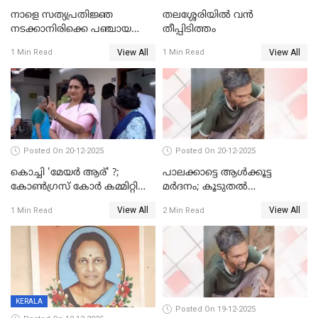
നാളെ സത്യപ്രതിജ്ഞ
തലശ്ശേരിയിൽ വൻ
നടക്കാനിരിക്കെ പഞ്ചായത്ത്
തീപ്പിടിത്തം
മെമ്പർ മരിച്ചു
View All
View All
1 Min Read
1 Min Read
Posted On 20-12-2025
Posted On 20-12-2025
കൊച്ചി 'മേയർ ആര്' ?;
പാലക്കാട്ടെ ആള്‍ക്കൂട്ട
കോണ്‍ഗ്രസ് കോര്‍ കമ്മിറ്റി
മര്‍ദനം; കൂടുതല്‍
യോഗം ചൊവ്വാഴ്ച
അറസ്റ്റുണ്ടാവും, മര്‍ദിച്ചത് 15
View All
View All
1 Min Read
2 Min Read
അംഗ സംഘമെന്ന് വിവരം
KERALA
Posted On 19-12-2025