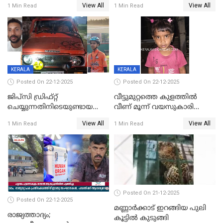
View All
View All
1 Min Read
1 Min Read
ചിത്രങ്ങളടക്കം കത്തിയ
സംഭവം മാവേലിക്കരയിൽ
നിലയിൽ
KERALA
KERALA
Posted On 22-12-2025
Posted On 22-12-2025
ജിപ്സി ഡ്രിഫ്റ്റ്
വീട്ടുമുറ്റത്തെ കുളത്തിൽ
ചെയ്യുന്നതിനിടെയുണ്ടായ
വീണ് മൂന്ന് വയസുകാരി
അപകടം; 14 വയസുകാരന്
മരിച്ചു
View All
View All
1 Min Read
1 Min Read
ദാരുണാന്ത്യം; ജീപ്സി
ഓടിച്ചയാൾ അറസ്റ്റിൽ.
Posted On 21-12-2025
Posted On 22-12-2025
മണ്ണാർക്കാട് ഇറങ്ങിയ പുലി
രാജ്യത്താദ്യം;
കൂട്ടിൽ കുടുങ്ങി