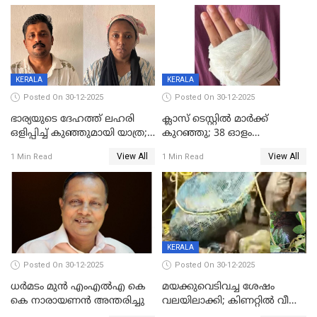
മരിച്ചു
KERALA
KERALA
Posted On 30-12-2025
Posted On 30-12-2025
ഭാര്യയുടെ ദേഹത്ത് ലഹരി
ക്ലാസ് ടെസ്റ്റിൽ മാർക്ക്
ഒളിപ്പിച്ച് കുഞ്ഞുമായി യാത്ര;
കുറഞ്ഞു; 38 ഓളം
ഓട്ടോ വളഞ്ഞ് ദമ്പതികളെ
വിദ്യാർഥികളെ ട്യൂഷൻ
View All
View All
1 Min Read
1 Min Read
പിടികൂടി പൊലീസ്
സെന്ററിലെ അധ്യാപകന്‍
മർദിച്ചതായി പരാതി
KERALA
Posted On 30-12-2025
Posted On 30-12-2025
ധർമടം മുൻ എംഎല്‍എ കെ
മയക്കുവെടിവച്ച ശേഷം
കെ നാരായണന്‍ അന്തരിച്ചു
വലയിലാക്കി; കിണറ്റിൽ വീണ
കടുവയെ പുറത്തെത്തിച്ചു