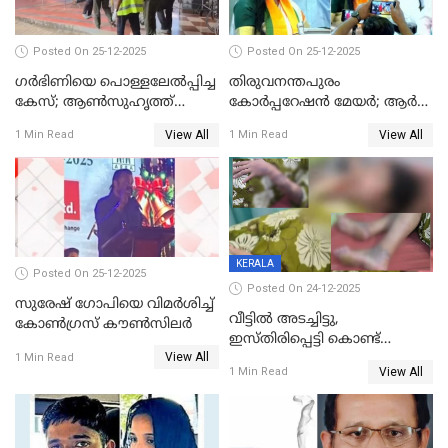
Posted On 25-12-2025
Posted On 25-12-2025
ഗര്‍ഭിണിയെ പൊള്ളലേല്‍പ്പിച്ച
തിരുവനന്തപുരം
കേസ്; ആണ്‍സുഹൃത്ത്
കോര്‍പ്പറേഷന്‍ മേയർ; ആര്‍
പിടിയില്‍
ശ്രീലേഖയ്ക്ക് മുൻതൂക്കം
View All
View All
1 Min Read
1 Min Read
KERALA
Posted On 25-12-2025
Posted On 24-12-2025
സുരേഷ് ഗോപിയെ വിമര്‍ശിച്ച്
വീട്ടിൽ അടച്ചിട്ടു,
കോണ്‍ഗ്രസ് കൗണ്‍സിലര്‍
ഇസ്തിരിപ്പെട്ടി കൊണ്ട്
View All
പൊള്ളിച്ചു; 8 മാസം
1 Min Read
View All
1 Min Read
ഗർഭിണിയായ യുവതിക്ക് ക്രൂര
മർദനം