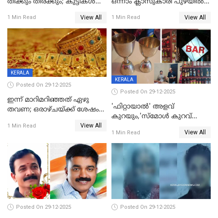
തിക്കും തിരക്കും; കുട്ടികള്‍
ഒന്നാം ക്ലാസുകാരി പുഴയിൽ
ഉള്‍പ്പെടെ നിരവധി പേര്‍ക്ക്
മുങ്ങി മരിച്ചു; ദാരുണ സംഭവം
View All
View All
1 Min Read
1 Min Read
പരിക്ക്; പാളം മറികടന്ന
കുട്ടികൾക്കൊപ്പം
യുവാവ് ട്രെയിന്‍ തട്ടി മരിച്ചു
കളിക്കുന്നതിനിടെ
KERALA
KERALA
Posted On 29-12-2025
Posted On 29-12-2025
ഇന്ന് മാറിമറിഞ്ഞത് ഏഴു
'ഫിറ്റായാൽ' അളവ്
തവണ; ഒരാഴ്ചയ്ക്ക് ശേഷം
കുറയും,'സ്‌മോൾ കുറവ്
സ്വർണവിലയിൽ ഇടിവ്
View All
പിടികൂടി; ബാറിന് 25,000 രൂപ
1 Min Read
View All
1 Min Read
പിഴ
Posted On 29-12-2025
Posted On 29-12-2025