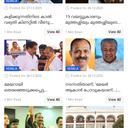
KERALA
Posted On 27-12-2025
Posted On 26-12-2025
കളിക്കുന്നതിനിടെ കാൽ
19 വയസ്സുകാരനും
വഴുതി കിണറ്റിൽ വീണു;
മുത്തശ്ശിയും മുത്തശ്ശിയുടെ
ഒന്നര വയസ്സുകാരന്
സഹോദരിയും വീട്ടിൽ തൂങ്ങി
View All
View All
1 Min Read
1 Min Read
ദാരുണാന്ത്യം
മരിച്ചനിലയിൽ
KERALA
KERALA
Posted On 26-12-2025
Posted On 26-12-2025
മേയറായി
നടന്നതിതാണ്, ‘മേയർ
തെരഞ്ഞെടുക്കപ്പെട്ട
ആകാൻ പോവുകയാണ്...;
ശേഷമുള്ള പി ഇന്ദിരയുടെ
ആവട്ടെ, അഭിനന്ദനങ്ങൾ’;
View All
View All
1 Min Read
1 Min Read
ആദ്യ വോട്ട് അസാധു; കണ്ണൂർ
മുഖ്യമന്ത്രിയുടെ ഓഫീസ്
ഡെപ്യൂട്ടി മേയർ സ്ഥാനത്ത്
തന്നെ വിശദീകരിയ്ക്കുന്നു;
താഹിറിന് വിജയം
സത്യമിതാണ്