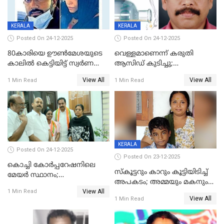
KERALA
KERALA
Posted On 24-12-2025
Posted On 24-12-2025
80കാരിയെ ഊൺമേശയുടെ
വെള്ളമാണെന്ന് കരുതി
കാലിൽ കെട്ടിയിട്ട് സ്വർണവും
ആസിഡ് കുടിച്ചു;
പണവും കവർന്നു;
ചികിത്സയിലിരുന്ന ആള്‍
View All
View All
1 Min Read
1 Min Read
കൊച്ചുമകനും സുഹൃത്തും
മരിച്ചു
അറസ്റ്റിൽ
KERALA
Posted On 24-12-2025
Posted On 23-12-2025
കൊച്ചി കോര്‍പ്പറേഷനിലെ
സ്കൂട്ടറും കാറും കൂട്ടിയിടിച്ച്
മേയര്‍ സ്ഥാനം;
അപകടം; അമ്മയും മകനും
കോണ്‍ഗ്രസില്‍ അതൃപതി
View All
മരിച്ചു, മറ്റൊരു മകൻ
1 Min Read
രൂക്ഷം
View All
1 Min Read
ഗുരുതരാവസ്ഥയിൽ