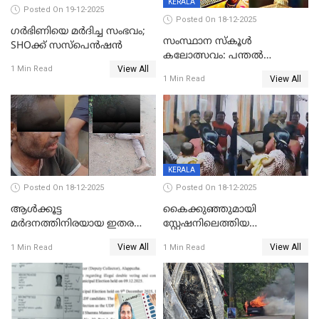
KERALA
Posted On 19-12-2025
Posted On 18-12-2025
ഗര്‍ഭിണിയെ മർദിച്ച സംഭവം;
സംസ്ഥാന സ്കൂൾ
SHOക്ക് സസ്പെൻഷൻ
കലോത്സവം: പന്തൽ
View All
കാൽനാട്ടൽ 20 ന്
1 Min Read
View All
1 Min Read
KERALA
Posted On 18-12-2025
Posted On 18-12-2025
ആൾക്കൂട്ട
കൈക്കുഞ്ഞുമായി
മർദനത്തിനിരയായ ഇതര
സ്റ്റേഷനിലെത്തിയ
സംസ്ഥാന തൊഴിലാളി മരിച്ചു;
യുവതിയ്ക്ക് മർദ്ദനം; സിഐ
View All
View All
1 Min Read
1 Min Read
നടുക്കുന്ന സംഭവം
കരണത്തടിച്ചു; CC ടിവി
വാളയാറിൽ
ദൃശ്യങ്ങൾ പുറത്ത്