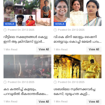
രണ്ട് കേസുകൾ
KERALA
KERALA
Posted On 23-12-2025
Posted On 23-12-2025
വീട്ടിലെ നക്ഷത്രങ്ങൾ കെട്ടു;
വി.കെ മിനി മോളും ഷൈനി
ഇനി ആ ക്രിസ്മസ് സ്റ്റാർ
മാത്യുവും കൊച്ചി മേയർ പദം
മാത്രം; പൈതങ്ങൾക്ക്
പങ്കിടും; ദീപ്തി മേരി വർഗീസ്
View All
View All
1 Min Read
1 Min Read
വേണ്ടിയുള്ള
മേയറാകില്ല
പിടിവലിക്കിടയിൽ
അപ്പൂപ്പനെതിരെ പോക്സോ
കേസ് ഒടുവിൽ 4 ജീവനുകൾ
പൊലിഞ്ഞു
Posted On 23-12-2025
Posted On 23-12-2025
കട കത്തിച്ച് കളയും,
ശബരിമല സ്വര്‍ണക്കവര്‍ച്ച
പറവൂരില്‍ ഭീകരാന്തരീക്ഷം
കേസ്; ദുരൂഹത കൂട്ടി
സൃഷ്ടിച്ച് കുട്ടി ലഹരിസംഘം
വിദേശവ്യവസായിയുടെ മൊഴി
View All
View All
1 Min Read
1 Min Read