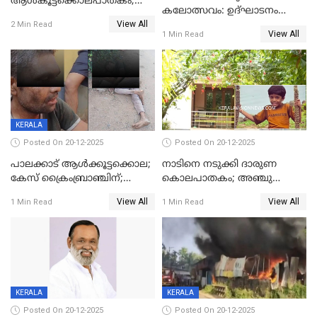
ആൾകൂട്ടക്കൊലപാതകം;
കലോത്സവം: ഉദ്ഘാടനം
അന്വേഷണം
View All
മുഖ്യമന്ത്രി, സമാപനത്തിൽ
2 Min Read
ഊർജ്ജിതമാക്കിമാക്കി
View All
1 Min Read
മുഖ്യാതിഥിയായി
ക്രൈംബ്രാഞ്ച്
മോഹൻലാൽ
KERALA
Posted On 20-12-2025
Posted On 20-12-2025
പാലക്കാട് ആൾക്കൂട്ടക്കൊല;
നാടിനെ നടുക്കി ദാരുണ
കേസ് ക്രൈംബ്രാഞ്ചിന്;
കൊലപാതകം; അഞ്ചു
DYSPയുടെ നേതൃത്വത്തിൽ
വയസ്സുകാരനെ 'അമ്മ
View All
View All
1 Min Read
1 Min Read
അന്വേഷിക്കും
കഴുത്തുഞെരിച്ച് കൊന്നു
KERALA
KERALA
Posted On 20-12-2025
Posted On 20-12-2025