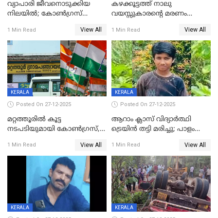
വ്യാപാരി ജീവനൊടുക്കിയ
കഴക്കൂട്ടത്ത് നാലു
നിലയില്‍; കോണ്‍ഗ്രസ്
വയസ്സുകാരന്റെ മരണം
കൗണ്‍സിലറുടെ
കൊലപാതകം: അമ്മയും
View All
View All
1 Min Read
1 Min Read
മാനസികപീഡനമെന്ന് കുറിപ്പ്
സുഹൃത്തും പൊലീസ്
കസ്റ്റഡിയിൽ
KERALA
KERALA
Posted On 27-12-2025
Posted On 27-12-2025
മറ്റത്തൂരിൽ കൂട്ട
ആറാം ക്ലാസ് വിദ്യാർത്ഥി
നടപടിയുമായി കോണ്‍ഗ്രസ്,
ട്രെയിൻ തട്ടി മരിച്ചു; പാളം
ബിജെപി പാളയത്തിലെത്തിയ
മുറിച്ചുകടക്കുന്നതിനിടെ
View All
View All
1 Min Read
1 Min Read
എട്ട് പേര്‍ ഉള്‍പ്പെടെ
അപകടം മലപ്പുറത്ത്
പത്തുപേരെ പുറത്താക്കി,
ചൊവ്വന്നൂരിലും നടപടി
KERALA
KERALA