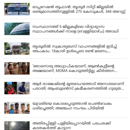
ഓപ്പറേഷൻ തൂഫാൻ: തൃശൂർ സിറ്റി ജില്ലയിൽ
രണ്ടുമാസത്തിനുള്ളിൽ 275 കേസുകൾ, 344 അറസ്റ്റ്
KERALA
സംസ്ഥാനത്ത് 6 ജില്ലകളിലെ വിദ്യാഭ്യാസ
സ്ഥാപനങ്ങൾക്ക് നാളെ (വെള്ളിയാഴ്ച) അവധി
KERALA
തൃശൂരിൽ സ്വകാര്യബസ് വാഹനങ്ങളില്‍ ഇടിച്ച്
അപകടം: 18കാരി ഉൾപ്പെടെ രണ്ട് മരണം,
പത്തോളം പേർക്ക് പരിക്ക്
KERALA
'ഞാനൊരു അധ്യാപികയാണ്, ആണ്‍കുട്ടീന്റെ
അമ്മയാണ്‌, MDMA കൊടുത്തിട്ടില്ല; കീർത്തന
മാധ്യമങ്ങളോട്; പൊലീസ് കസ്റ്റഡിയിൽ വിട്ട്
കോടതി, ജാമ്യാപേക്ഷ തള്ളി
ആര്‍ രാജേഷിന്റെ മൃതദേഹത്തോട് അനാദരവെന്ന്
പരാതി; ആംബുലന്‍സ് ക്രമീകരണത്തില്‍ ഗുരുതര
വീഴ്ച; മൃതദേഹം ചാവക്കാട് വരെ എത്തിച്ചത്
ഫ്രീസര്‍ സംവിധാനം ഇല്ലാതെയെന്നും ആരോപണം
യുവതിയെ കൊലപ്പെടുത്താൻ പെൺവേഷം
ധരിച്ചെത്തി; അഞ്ചംഗ സംഘം പിടിയിൽ
അതിരപ്പിള്ളി പുളിയിലപ്പാറയിൽ പലചരക്ക്
കടതകർത്ത് കാട്ടാന