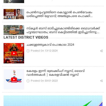
KERALA
പെണ്‍സുഹൃത്തിനെ കൊല്ലാന്‍ പെണ്‍വേഷം
ധരിച്ചെത്തി യുവാവ്; അഞ്ചുപേരെ പൊക്കി
പൊലീസ്
KERALA
സ്കൂൾ ബസ് ഓടിച്ചുകൊണ്ടിരിക്കെ ഡ്രൈവർക്ക്
ഹൃദയാഘാതം; ബസ് കെട്ടിടത്തിൽ ഇടിച്ചുനിന്നു;
ഡ്രൈവർ മരിച്ചു, രണ്ട് കുട്ടികൾക്ക് പരിക്ക്
LATEST DISTRICT VIDEOS
ചക്കുളത്തുകാവ് പൊങ്കാല 2024
Posted On 13-12-2024
കേരളം ഇന്ന്: ബ്രേക്കിംഗ് ന്യൂസ്, ലൈവ്
വാർത്തകൾ | കേരളവിഷൻ ന്യൂസ്
Posted On 03-01-2023