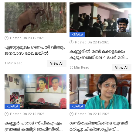
KERALA
Posted On 23-12-2025
Posted On 22-12-2025
ഏഴാറ്റുമുഖം ഗണപതി വീണ്ടും
കണ്ണൂരിൽ രണ്ട് മക്കളടക്കം
ജനവാസ മേഖലയിൽ
കുടുംബത്തിലെ 4 പേർ മരിച്ച
View All
നിലയിൽ
1 Min Read
View All
30 Min Read
KERALA
KERALA
Posted On 22-12-2025
Posted On 22-12-2025
കണ്ണൂർ പാറാട് സിപിഐഎം
ശസ്ത്രക്രിയയ്‌ക്കിടെ യുവതി
ബ്രാഞ്ച് കമ്മിറ്റി ഓഫിസിൽ
മരിച്ചു; ചികിത്സാപ്പിഴവ്
തീയിട്ടു; നേതാക്കളുടെ
ആരോപിച്ച് ബന്ധുക്കൾ;