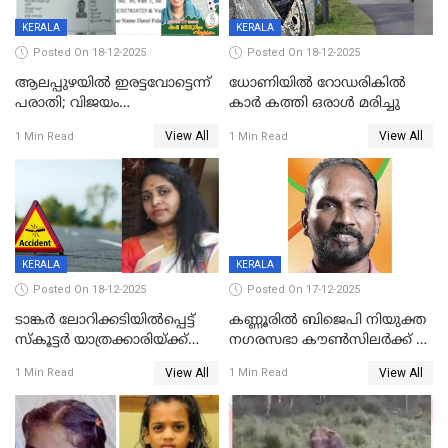
KERALA
KERALA
Posted On 18-12-2025
Posted On 18-12-2025
ആലപ്പുഴയിൽ ഇരട്ടവോട്ടെന്ന്
ധോണിയിൽ റോഡരികിൽ
പരാതി; വിജയം
കാർ കത്തി ഒരാൾ മരിച്ചു
റദ്ദാക്കണമെന്ന് വലിയമരം
View All
View All
1 Min Read
1 Min Read
വാർഡിലെ എൽഡിഎഫ്
സ്ഥാനാർത്ഥി
KERALA
KERALA
Posted On 18-12-2025
Posted On 17-12-2025
ടാങ്കർ ലോറിക്കടിയിൽപ്പെട്ട്
കണ്ണൂരിൽ ബിജെപി നിയുക്ത
സ്കൂട്ടർ യാത്രക്കാരിയ്ക്ക്
നഗരസഭാ കൗൺസിലർക്ക് 36
ദാരുണാന്ത്യം; അപകടം
വർഷം തടവുശിക്ഷ
View All
View All
1 Min Read
1 Min Read
കണ്ടോത്ത് ദേശീയ പാതയിൽ