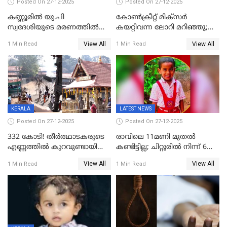
Posted On 27-12-2025
Posted On 27-12-2025
കണ്ണൂരിൽ യു.പി
കോണ്‍ക്രീറ്റ് മിക്‌സര്‍
സ്വദേശിയുടെ മരണത്തിൽ
കയറ്റിവന്ന ലോറി മറിഞ്ഞു;
അഞ്ചംഗ സംഘത്തിനെതിരെ
രണ്ടുപേര്‍ക്ക് ദാരുണാന്ത്യം;
View All
View All
1 Min Read
1 Min Read
കേസ്; തർക്കമുണ്ടായത്
അപകടം കണ്ണൂരിൽ
ഫേഷ്യലിന് 300 രൂപ
ആവശ്യപ്പെട്ടതിനെച്ചൊല്ലി
KERALA
LATEST NEWS
Posted On 27-12-2025
Posted On 27-12-2025
332 കോടി! തീർത്ഥാടകരുടെ
രാവിലെ 11മണി മുതൽ
എണ്ണത്തിൽ കുറവുണ്ടായിട്ടും
കണ്ടിട്ടില്ല; ചിറ്റൂരിൽ നിന്ന് 6
ശബരിമലയിൽ വരുമാനം
വയസ്സുകാരനെ കാണാതായി
View All
View All
1 Min Read
1 Min Read
കുതിച്ചുയരുന്നു