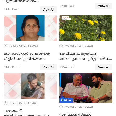
പുതുജീവനേകാൻ
View All
ഷിബുവിന്റെ ഹൃദയം
1 Min Read
View All
1 Min Read
എറണാകുളം സർക്കാർ
ജനറൽ
ആശുപത്രിയിലെത്തിച്ചു
Posted On 21-12-2025
Posted On 21-12-2025
കാസർഗോഡ് 80 കാരിയെ
ഭക്തിയും പ്രകൃതിയും
വീട്ടിൽ മരിച്ച നിലയിൽ
ഒന്നാകുന്ന അപൂര്‍വ്വ കാഴ്ച;
കണ്ടെത്തി
ഭക്തർക്ക്
View All
View All
1 Min Read
2 Min Read
കാഴ്ചാനുഭവമൊരുക്കി
ശബരീ നന്ദനം
KERALA
Posted On 21-12-2025
Posted On 20-12-2025
പാലക്കാട്‌
സംസ്ഥാന സ്കൂൾ