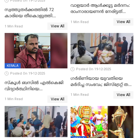
Posted On 19-12-2025
വാളയാർ ആൾക്കൂട്ട മർദനം:
സ്വത്തുതര്‍ക്കത്തില്‍ 72
രാംനാരായണൻ നേരിട്ടത്
കാരിയെ തീകൊളുത്തി
കൊടും ക്രൂരത; ശരീരത്തിൽ
View All
കൊന്നു;
1 Min Read
നാൽപ്പതിലേറെ
View All
1 Min Read
ക്രൂരകൊലപാതകത്തില്‍
മുറിവുകളെന്ന് പോസ്റ്റ്‌മോർട്ടം
സഹോദരിപുത്രന് ജീവപര്യന്തം
റിപ്പോർട്ട്
KERALA
Posted On 19-12-2025
Posted On 19-12-2025
ഗര്‍ഭിണിയായ യുവതിയെ
സ്കൂൾ ബസിൽ എൽകെജി
മര്‍ദിച്ച സംഭവം; ജിസ്‌ട്രേറ്റ് തല
വിദ്യാര്‍ത്ഥിനിയെ
അന്വേഷണം വേണമെന്ന്
View All
ലൈംഗികമായി ഉപദ്രവിച്ചു;
1 Min Read
യുവതി
View All
1 Min Read
ക്ലീനര്‍ പിടിയിൽ