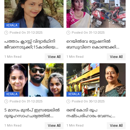
KERALA
Posted On 31-12-2025
Posted On 31-12-2025
പത്താം ക്ലാസ്സ് വിദ്യാര്‍ഥിനി
റെയിൽവേ സ്റ്റേഷനിൽ
ജീവനൊടുക്കി;15കാരിയെ
ബന്ധുവിനെ കൊണ്ടാക്കി
കണ്ടെത്തിയത്
മടങ്ങുന്നതിനിടെ ടോറസ്സ്
View All
View All
1 Min Read
1 Min Read
കിടപ്പുമുറിയില്‍ തൂങ്ങി മരിച്ച
ലോറി സ്കൂട്ടറിൽ ഇടിച്ചു :
നിലയിൽ
യുവതിക്ക് ദാരുണാന്ത്യം
KERALA
KERALA
Posted On 31-12-2025
Posted On 30-12-2025
5 മാസം മുൻപ് ഇസ്രയേലിൽ
രണ്ട് കോടി രൂപ
ദുരൂഹസാഹചര്യത്തിൽ
നഷ്ടപരിഹാരം വേണം;
മരിച്ചനിലയിൽ കണ്ടെത്തിയ
ജിസിഡിഎക്ക് വക്കീൽ
View All
View All
1 Min Read
1 Min Read
മലയാളി യുവാവിന്റെ ഭാര്യയും
നോട്ടീസയച്ച് ഉമാ തോമസ്