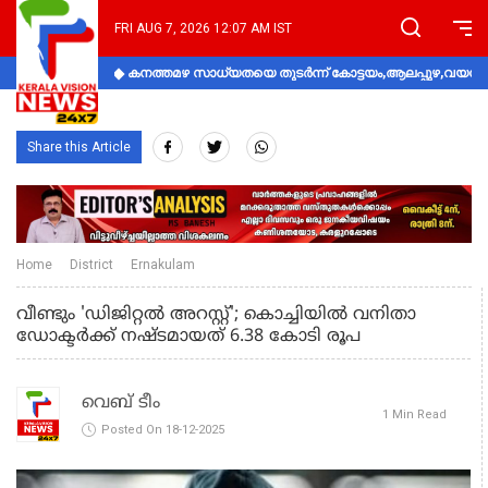
FRI AUG 7, 2026 12:07 AM IST
കനത്തമഴ സാധ്യതയെ തുടർന്ന് കോട്ടയം,ആലപ്പുഴ,വയനാട്
Share this Article
Home
District
Ernakulam
വീണ്ടും 'ഡിജിറ്റല്‍ അറസ്റ്റ്'; കൊച്ചിയില്‍ വനിതാ
ഡോക്ടര്‍ക്ക് നഷ്ടമായത് 6.38 കോടി രൂപ
വെബ് ടീം
1 Min Read
Posted On 18-12-2025