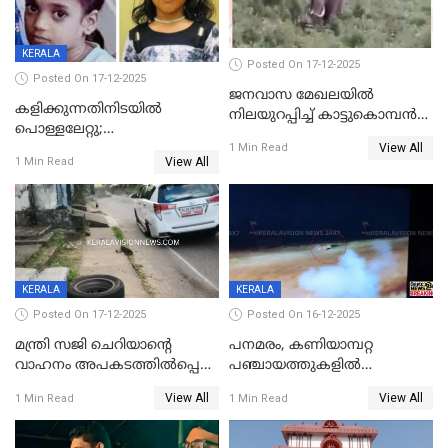
KERALA
Posted On 17-12-2025
Posted On 17-12-2025
ജനവാസ മേഖലയില്‍
കളിക്കുന്നതിനിടയിൽ
നിലയുറപ്പിച്ച് കാട്ടുകൊമ്പന്‍
പൊള്ളലേറ്റു;
പടയപ്പ
View All
ചികിത്സയിലായിരുന്ന രണ്ടാം
1 Min Read
View All
1 Min Read
ക്ലാസ് വിദ്യാർത്ഥിനി മരിച്ചു
KERALA
KERALA
Posted On 17-12-2025
Posted On 16-12-2025
മന്ത്രി സജി ചെറിയാന്റെ
പനമരം, കണിയാമ്പറ്റ
വാഹനം അപകടത്തിൽപ്പെട്ടു;
പഞ്ചായത്തുകളിൽ
മന്ത്രിയും സംഘവും
ബുധനാഴ്ച വിദ്യാഭ്യാസ
View All
View All
1 Min Read
1 Min Read
രക്ഷപ്പെട്ടത് തലനാരിടയ്ക്ക്
സ്ഥാപനങ്ങൾക്ക് അവധി