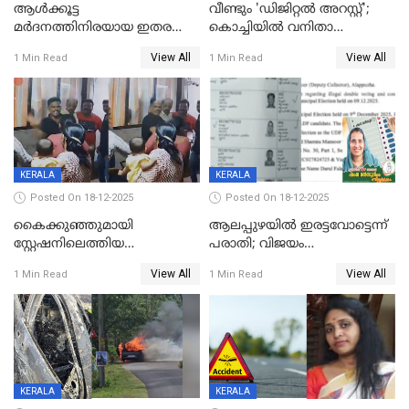
ആൾക്കൂട്ട
വീണ്ടും 'ഡിജിറ്റല്‍ അറസ്റ്റ്';
മർദനത്തിനിരയായ ഇതര
കൊച്ചിയില്‍ വനിതാ
സംസ്ഥാന തൊഴിലാളി മരിച്ചു;
ഡോക്ടര്‍ക്ക് നഷ്ടമായത് 6.38
View All
View All
1 Min Read
1 Min Read
നടുക്കുന്ന സംഭവം
കോടി രൂപ
വാളയാറിൽ
KERALA
KERALA
Posted On 18-12-2025
Posted On 18-12-2025
കൈക്കുഞ്ഞുമായി
ആലപ്പുഴയിൽ ഇരട്ടവോട്ടെന്ന്
സ്റ്റേഷനിലെത്തിയ
പരാതി; വിജയം
യുവതിയ്ക്ക് മർദ്ദനം; സിഐ
റദ്ദാക്കണമെന്ന് വലിയമരം
View All
View All
1 Min Read
1 Min Read
കരണത്തടിച്ചു; CC ടിവി
വാർഡിലെ എൽഡിഎഫ്
ദൃശ്യങ്ങൾ പുറത്ത്
സ്ഥാനാർത്ഥി
KERALA
KERALA