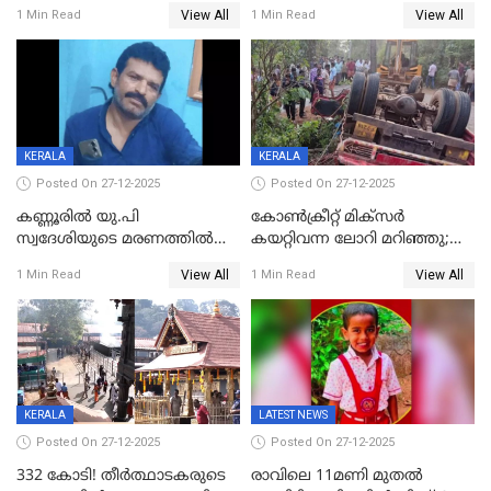
ബിജെപി പാളയത്തിലെത്തിയ
മുറിച്ചുകടക്കുന്നതിനിടെ
View All
View All
1 Min Read
1 Min Read
എട്ട് പേര്‍ ഉള്‍പ്പെടെ
അപകടം മലപ്പുറത്ത്
പത്തുപേരെ പുറത്താക്കി,
ചൊവ്വന്നൂരിലും നടപടി
KERALA
KERALA
Posted On 27-12-2025
Posted On 27-12-2025
കണ്ണൂരിൽ യു.പി
കോണ്‍ക്രീറ്റ് മിക്‌സര്‍
സ്വദേശിയുടെ മരണത്തിൽ
കയറ്റിവന്ന ലോറി മറിഞ്ഞു;
അഞ്ചംഗ സംഘത്തിനെതിരെ
രണ്ടുപേര്‍ക്ക് ദാരുണാന്ത്യം;
View All
View All
1 Min Read
1 Min Read
കേസ്; തർക്കമുണ്ടായത്
അപകടം കണ്ണൂരിൽ
ഫേഷ്യലിന് 300 രൂപ
ആവശ്യപ്പെട്ടതിനെച്ചൊല്ലി
KERALA
LATEST NEWS
Posted On 27-12-2025
Posted On 27-12-2025
332 കോടി! തീർത്ഥാടകരുടെ
രാവിലെ 11മണി മുതൽ