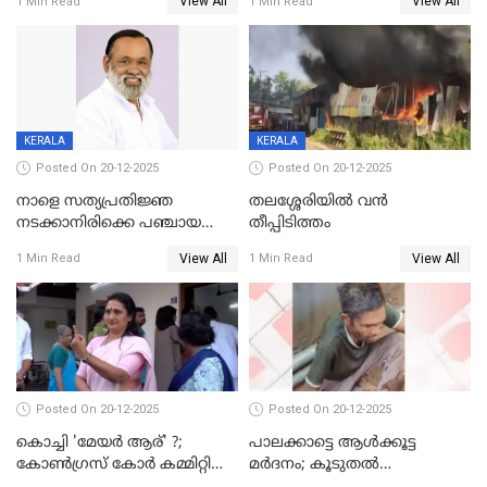
View All
View All
1 Min Read
1 Min Read
അന്വേഷിക്കും
കഴുത്തുഞെരിച്ച് കൊന്നു
KERALA
KERALA
Posted On 20-12-2025
Posted On 20-12-2025
നാളെ സത്യപ്രതിജ്ഞ
തലശ്ശേരിയിൽ വൻ
നടക്കാനിരിക്കെ പഞ്ചായത്ത്
തീപ്പിടിത്തം
മെമ്പർ മരിച്ചു
View All
View All
1 Min Read
1 Min Read
Posted On 20-12-2025
Posted On 20-12-2025
കൊച്ചി 'മേയർ ആര്' ?;
പാലക്കാട്ടെ ആള്‍ക്കൂട്ട
കോണ്‍ഗ്രസ് കോര്‍ കമ്മിറ്റി
മര്‍ദനം; കൂടുതല്‍
യോഗം ചൊവ്വാഴ്ച
അറസ്റ്റുണ്ടാവും, മര്‍ദിച്ചത് 15