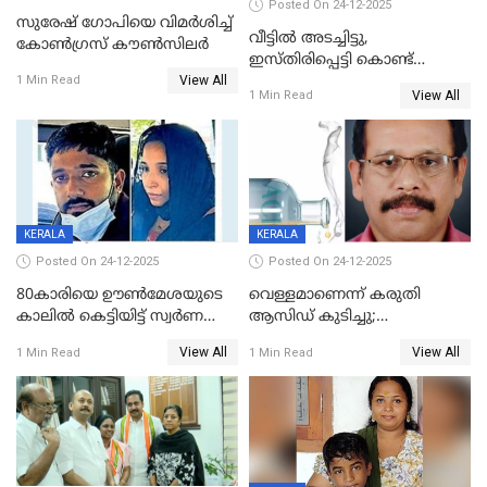
Posted On 24-12-2025
സുരേഷ് ഗോപിയെ വിമര്‍ശിച്ച്
വീട്ടിൽ അടച്ചിട്ടു,
കോണ്‍ഗ്രസ് കൗണ്‍സിലര്‍
ഇസ്തിരിപ്പെട്ടി കൊണ്ട്
View All
പൊള്ളിച്ചു; 8 മാസം
1 Min Read
View All
1 Min Read
ഗർഭിണിയായ യുവതിക്ക് ക്രൂര
മർദനം
KERALA
KERALA
Posted On 24-12-2025
Posted On 24-12-2025
80കാരിയെ ഊൺമേശയുടെ
വെള്ളമാണെന്ന് കരുതി
കാലിൽ കെട്ടിയിട്ട് സ്വർണവും
ആസിഡ് കുടിച്ചു;
പണവും കവർന്നു;
ചികിത്സയിലിരുന്ന ആള്‍
View All
View All
1 Min Read
1 Min Read
കൊച്ചുമകനും സുഹൃത്തും
മരിച്ചു
അറസ്റ്റിൽ