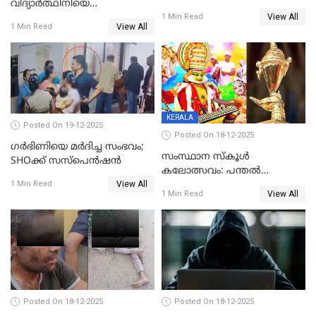
വിദ്യാര്‍ത്ഥിനിയെ
അന്വേഷണം വേണമെന്ന്
View All
ലൈംഗികമായി ഉപദ്രവിച്ചു;
1 Min Read
യുവതി
View All
1 Min Read
ക്ലീനര്‍ പിടിയിൽ
KERALA
Posted On 19-12-2025
Posted On 18-12-2025
ഗര്‍ഭിണിയെ മർദിച്ച സംഭവം;
സംസ്ഥാന സ്കൂൾ
SHOക്ക് സസ്പെൻഷൻ
കലോത്സവം: പന്തൽ
View All
കാൽനാട്ടൽ 20 ന്
1 Min Read
View All
1 Min Read
Posted On 18-12-2025
Posted On 18-12-2025