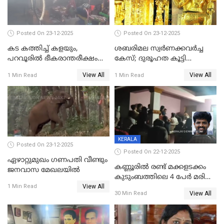
പൊലിഞ്ഞു
Posted On 23-12-2025
Posted On 23-12-2025
കട കത്തിച്ച് കളയും,
ശബരിമല സ്വര്‍ണക്കവര്‍ച്ച
പറവൂരില്‍ ഭീകരാന്തരീക്ഷം
കേസ്; ദുരൂഹത കൂട്ടി
സൃഷ്ടിച്ച് കുട്ടി ലഹരിസംഘം
വിദേശവ്യവസായിയുടെ മൊഴി
View All
View All
1 Min Read
1 Min Read
KERALA
Posted On 23-12-2025
Posted On 22-12-2025
ഏഴാറ്റുമുഖം ഗണപതി വീണ്ടും
കണ്ണൂരിൽ രണ്ട് മക്കളടക്കം
ജനവാസ മേഖലയിൽ
കുടുംബത്തിലെ 4 പേർ മരിച്ച
View All
നിലയിൽ
1 Min Read
View All
30 Min Read