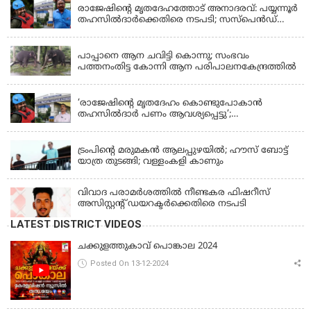
രാജേഷിന്റെ മൃതദേഹത്തോട് അനാദരവ്: പയ്യന്നൂർ
തഹസിൽദാർക്കെതിരെ നടപടി; സസ്പെൻഡ്
ചെയ്യാൻ നിർദേശം നൽകി മന്ത്രി
KERALA
പാപ്പാനെ ആന ചവിട്ടി കൊന്നു; സംഭവം
പത്തനംതിട്ട കോന്നി ആന പരിപാലനകേന്ദ്രത്തിൽ
KERALA
‘രാജേഷിന്‍റെ മൃതദേഹം കൊണ്ടുപോകാന്‍
തഹസില്‍ദാര്‍ പണം ആവശ്യപ്പെട്ടു’;
ഗുരുതരആരോപണം
LATEST NEWS
ട്രംപിന്റെ മരുമകന്‍ ആലപ്പുഴയില്‍; ഹൗസ് ബോട്ട്
യാത്ര തുടങ്ങി; വള്ളംകളി കാണും
വിവാദ പരാമര്‍ശത്തില്‍ നീണ്ടകര ഫിഷറീസ്
അസിസ്റ്റന്റ് ഡയറക്ടര്‍ക്കെതിരെ നടപടി
LATEST DISTRICT VIDEOS
ചക്കുളത്തുകാവ് പൊങ്കാല 2024
Posted On 13-12-2024