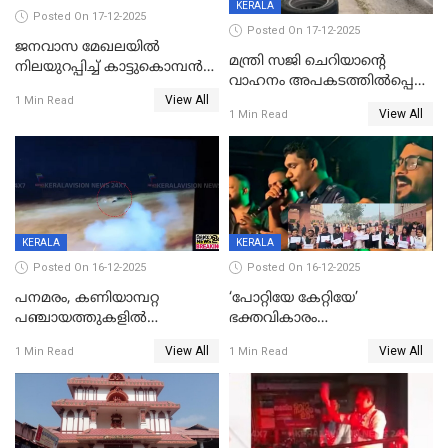
KERALA
Posted On 17-12-2025
Posted On 17-12-2025
ജനവാസ മേഖലയില്‍
മന്ത്രി സജി ചെറിയാന്റെ
നിലയുറപ്പിച്ച് കാട്ടുകൊമ്പന്‍
വാഹനം അപകടത്തിൽപ്പെട്ടു;
പടയപ്പ
View All
മന്ത്രിയും സംഘവും
1 Min Read
View All
1 Min Read
രക്ഷപ്പെട്ടത് തലനാരിടയ്ക്ക്
KERALA
KERALA
Posted On 16-12-2025
Posted On 16-12-2025
പനമരം, കണിയാമ്പറ്റ
‘പോറ്റിയേ കേറ്റിയേ’
പഞ്ചായത്തുകളിൽ
ഭക്തവികാരം
ബുധനാഴ്ച വിദ്യാഭ്യാസ
വ്രണപ്പെടുത്തിയെന്നു
View All
View All
1 Min Read
1 Min Read
സ്ഥാപനങ്ങൾക്ക് അവധി
ഡിജിപിക്ക് പരാതി; ശക്തമായ
നടപടി വേണമെന്നു
സിപിഐഎമ്മും