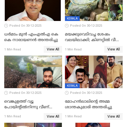
KERALA
Posted On 30-12-2025
Posted On 30-12-2025
ധർമടം മുൻ എംഎല്‍എ കെ
മയക്കുവെടിവച്ച ശേഷം
കെ നാരായണന്‍ അന്തരിച്ചു
വലയിലാക്കി; കിണറ്റിൽ വീണ
കടുവയെ പുറത്തെത്തിച്ചു
View All
View All
1 Min Read
1 Min Read
KERALA
Posted On 30-12-2025
Posted On 30-12-2025
വെങ്കുളത്ത് വ്യൂ
മോഹന്‍ലാലിന്‍റെ അമ്മ
പോയിന്റിൽനിന്നു വീണ്
ശാന്തകുമാരി അന്തരിച്ചു
യുവാവ് മരിച്ചു
View All
View All
1 Min Read
1 Min Read