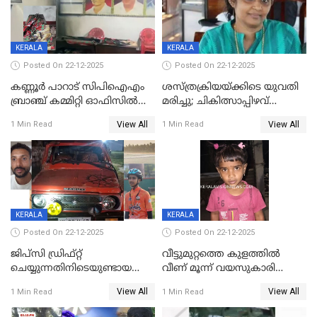
KERALA
KERALA
Posted On 22-12-2025
Posted On 22-12-2025
കണ്ണൂർ പാറാട് സിപിഐഎം
ശസ്ത്രക്രിയയ്‌ക്കിടെ യുവതി
ബ്രാഞ്ച് കമ്മിറ്റി ഓഫിസിൽ
മരിച്ചു; ചികിത്സാപ്പിഴവ്
തീയിട്ടു; നേതാക്കളുടെ
ആരോപിച്ച് ബന്ധുക്കൾ;
View All
View All
1 Min Read
1 Min Read
ചിത്രങ്ങളടക്കം കത്തിയ
സംഭവം മാവേലിക്കരയിൽ
നിലയിൽ
KERALA
KERALA
Posted On 22-12-2025
Posted On 22-12-2025
ജിപ്സി ഡ്രിഫ്റ്റ്
വീട്ടുമുറ്റത്തെ കുളത്തിൽ
ചെയ്യുന്നതിനിടെയുണ്ടായ
വീണ് മൂന്ന് വയസുകാരി
അപകടം; 14 വയസുകാരന്
മരിച്ചു
View All
View All
1 Min Read
1 Min Read
ദാരുണാന്ത്യം; ജീപ്സി
ഓടിച്ചയാൾ അറസ്റ്റിൽ.