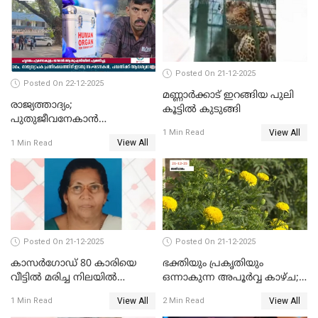
Posted On 21-12-2025
Posted On 22-12-2025
മണ്ണാർക്കാട് ഇറങ്ങിയ പുലി
രാജ്യത്താദ്യം;
കൂട്ടിൽ കുടുങ്ങി
പുതുജീവനേകാൻ
View All
ഷിബുവിന്റെ ഹൃദയം
1 Min Read
View All
1 Min Read
എറണാകുളം സർക്കാർ
ജനറൽ
ആശുപത്രിയിലെത്തിച്ചു
Posted On 21-12-2025
Posted On 21-12-2025
കാസർഗോഡ് 80 കാരിയെ
ഭക്തിയും പ്രകൃതിയും
വീട്ടിൽ മരിച്ച നിലയിൽ
ഒന്നാകുന്ന അപൂര്‍വ്വ കാഴ്ച;
കണ്ടെത്തി
ഭക്തർക്ക്
View All
View All
1 Min Read
2 Min Read
കാഴ്ചാനുഭവമൊരുക്കി