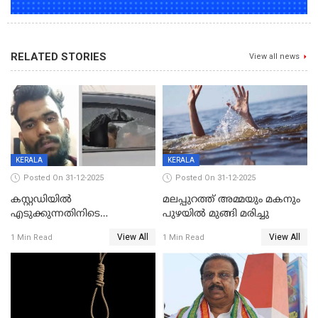
RELATED STORIES
View all news
KERALA
KERALA
Posted On 31-12-2025
Posted On 31-12-2025
കസ്റ്റഡിയിൽ
മലപ്പുറത്ത് അമ്മയും മകനും
എടുക്കുന്നതിനിടെ
പുഴയിൽ മുങ്ങി മരിച്ചു
വിലങ്ങുമായി രക്ഷപ്പെട്ട
View All
View All
1 Min Read
1 Min Read
വധശ്രമക്കേസ് പ്രതി പിടിയിൽ