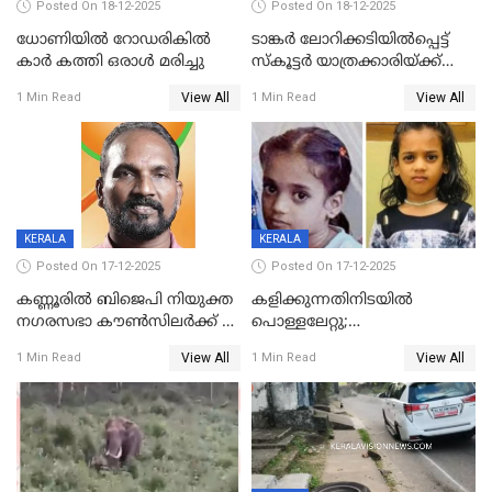
Posted On 18-12-2025
Posted On 18-12-2025
ധോണിയിൽ റോഡരികിൽ
ടാങ്കർ ലോറിക്കടിയിൽപ്പെട്ട്
കാർ കത്തി ഒരാൾ മരിച്ചു
സ്കൂട്ടർ യാത്രക്കാരിയ്ക്ക്
ദാരുണാന്ത്യം; അപകടം
View All
View All
1 Min Read
1 Min Read
കണ്ടോത്ത് ദേശീയ പാതയിൽ
KERALA
KERALA
Posted On 17-12-2025
Posted On 17-12-2025
കണ്ണൂരിൽ ബിജെപി നിയുക്ത
കളിക്കുന്നതിനിടയിൽ
നഗരസഭാ കൗൺസിലർക്ക് 36
പൊള്ളലേറ്റു;
വർഷം തടവുശിക്ഷ
ചികിത്സയിലായിരുന്ന രണ്ടാം
View All
View All
1 Min Read
1 Min Read
ക്ലാസ് വിദ്യാർത്ഥിനി മരിച്ചു