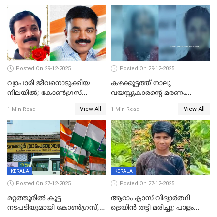
Posted On 29-12-2025
Posted On 29-12-2025
വ്യാപാരി ജീവനൊടുക്കിയ
കഴക്കൂട്ടത്ത് നാലു
നിലയില്‍; കോണ്‍ഗ്രസ്
വയസ്സുകാരന്റെ മരണം
കൗണ്‍സിലറുടെ
കൊലപാതകം: അമ്മയും
View All
View All
1 Min Read
1 Min Read
മാനസികപീഡനമെന്ന് കുറിപ്പ്
സുഹൃത്തും പൊലീസ്
കസ്റ്റഡിയിൽ
KERALA
KERALA
Posted On 27-12-2025
Posted On 27-12-2025
മറ്റത്തൂരിൽ കൂട്ട
ആറാം ക്ലാസ് വിദ്യാർത്ഥി
നടപടിയുമായി കോണ്‍ഗ്രസ്,
ട്രെയിൻ തട്ടി മരിച്ചു; പാളം