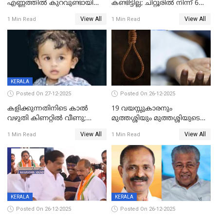
എണ്ണത്തിൽ കുറവുണ്ടായിട്ടും
കണ്ടിട്ടില്ല; ചിറ്റൂരിൽ നിന്ന് 6
ശബരിമലയിൽ വരുമാനം
വയസ്സുകാരനെ കാണാതായി
View All
View All
1 Min Read
1 Min Read
കുതിച്ചുയരുന്നു
KERALA
Posted On 27-12-2025
Posted On 26-12-2025
കളിക്കുന്നതിനിടെ കാൽ
19 വയസ്സുകാരനും
വഴുതി കിണറ്റിൽ വീണു;
മുത്തശ്ശിയും മുത്തശ്ശിയുടെ
ഒന്നര വയസ്സുകാരന്
സഹോദരിയും വീട്ടിൽ തൂങ്ങി
View All
View All
1 Min Read
1 Min Read
ദാരുണാന്ത്യം
മരിച്ചനിലയിൽ
KERALA
KERALA
Posted On 26-12-2025
Posted On 26-12-2025