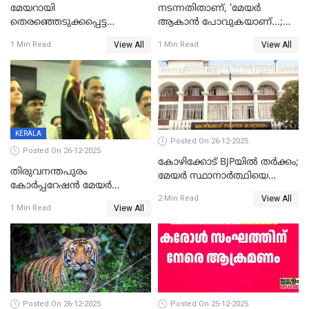
മേയറായി
നടന്നതിതാണ്, ‘മേയർ
തെരഞ്ഞെടുക്കപ്പെട്ട
ആകാൻ പോവുകയാണ്...;
ശേഷമുള്ള പി ഇന്ദിരയുടെ
ആവട്ടെ, അഭിനന്ദനങ്ങൾ’;
View All
View All
1 Min Read
1 Min Read
ആദ്യ വോട്ട് അസാധു; കണ്ണൂർ
മുഖ്യമന്ത്രിയുടെ ഓഫീസ്
ഡെപ്യൂട്ടി മേയർ സ്ഥാനത്ത്
തന്നെ വിശദീകരിയ്ക്കുന്നു;
താഹിറിന് വിജയം
സത്യമിതാണ്
KERALA
Posted On 26-12-2025
Posted On 26-12-2025
കോഴിക്കോട് BJPയിൽ തർക്കം;
തിരുവനന്തപുരം
മേയർ സ്ഥാനാർത്ഥിയെ
കോര്‍പ്പറേഷന്‍ മേയര്‍
പരസ്യമായി പ്രഖ്യാപിച്ചില്ല
View All
തെരഞ്ഞെടുപ്പ്; സിപിഐഎം
2 Min Read
View All
1 Min Read
ഹൈക്കോടതിയിലേക്ക്;
സത്യപ്രതിജ്ഞ ചടങ്ങില്‍
ചട്ടലംഘനമെന്ന് പാർട്ടി
Posted On 26-12-2025
Posted On 25-12-2025