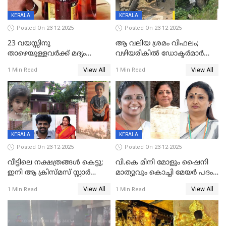
KERALA
KERALA
Posted On 23-12-2025
Posted On 23-12-2025
23 വയസ്സിനു
ആ വലിയ ശ്രമം വിഫലം;
താഴെയുള്ളവർക്ക് മദ്യം
വഴിയരികില്‍ ‌ഡോക്ടര്‍മാര്‍
നൽകിയതിനെതിരെ കർശന
ശസ്ത്രക്രിയ നടത്തിയ ലിനു
View All
View All
1 Min Read
1 Min Read
നടപടി;സ്ഥാപനങ്ങൾക്കെതിരെ
മരണത്തിന് കീഴടങ്ങി
രണ്ട് കേസുകൾ
KERALA
KERALA
Posted On 23-12-2025
Posted On 23-12-2025
വീട്ടിലെ നക്ഷത്രങ്ങൾ കെട്ടു;
വി.കെ മിനി മോളും ഷൈനി
ഇനി ആ ക്രിസ്മസ് സ്റ്റാർ
മാത്യുവും കൊച്ചി മേയർ പദം
മാത്രം; പൈതങ്ങൾക്ക്
പങ്കിടും; ദീപ്തി മേരി വർഗീസ്
View All
View All
1 Min Read
1 Min Read
വേണ്ടിയുള്ള
മേയറാകില്ല
പിടിവലിക്കിടയിൽ
അപ്പൂപ്പനെതിരെ പോക്സോ
കേസ് ഒടുവിൽ 4 ജീവനുകൾ