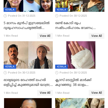
KERALA
KERALA
Posted On 31-12-2025
Posted On 30-12-2025
5 മാസം മുൻപ് ഇസ്രയേലിൽ
രണ്ട് കോടി രൂപ
ദുരൂഹസാഹചര്യത്തിൽ
നഷ്ടപരിഹാരം വേണം;
മരിച്ചനിലയിൽ കണ്ടെത്തിയ
ജിസിഡിഎക്ക് വക്കീൽ
View All
View All
1 Min Read
1 Min Read
മലയാളി യുവാവിന്റെ ഭാര്യയും
നോട്ടീസയച്ച് ഉമാ തോമസ്
മരിച്ചു
KERALA
KERALA
Posted On 30-12-2025
Posted On 30-12-2025
ഭാര്യയുടെ ദേഹത്ത് ലഹരി
ക്ലാസ് ടെസ്റ്റിൽ മാർക്ക്
ഒളിപ്പിച്ച് കുഞ്ഞുമായി യാത്ര;
കുറഞ്ഞു; 38 ഓളം
ഓട്ടോ വളഞ്ഞ് ദമ്പതികളെ
വിദ്യാർഥികളെ ട്യൂഷൻ
View All
View All
1 Min Read
1 Min Read
പിടികൂടി പൊലീസ്
സെന്ററിലെ അധ്യാപകന്‍
മർദിച്ചതായി പരാതി