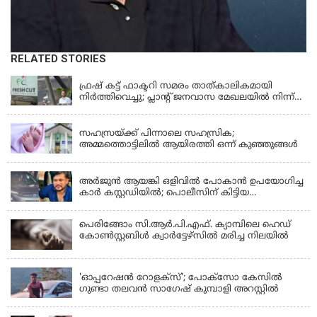
RELATED STORIES
KERALA
ഫ്രഷ് കട്ട് ഫാക്ടറി സമരം താത്കാലികമായി
നിർത്തിവെച്ചു; പ്ലാൻ്റ് ജനവാസ മേഖലയിൽ നിന്ന്
മാറ്റാൻ കമ്പനി സന്നദ്ധത അറിയിച്ചതായി പി.കെ
KERALA
ഫിറോസ് എംഎൽഎ
സഹസ്രയ്ക്ക് പിന്നാലെ സഹസ്രിക;
അമ്മത്തൊട്ടിലില്‍ ആയിരത്തി ഒന്ന് കുഞ്ഞുങ്ങള്‍
KERALA
അർജുൻ ആയങ്കി ഒളിവിൽ പോകാൻ ഉപയോഗിച്ച
കാർ കസ്റ്റഡിയിൽ; പൊലീസിന് കിട്ടിയ
വാഹനത്തിന്റെ ഉടമ അർജുന്റെ ഭാര്യ
പെരിങ്ങോം സി.ആർ.പി.എഫ്. ക്യാമ്പിലെ ഹെഡ്
കോൺസ്റ്റബിൾ ക്വാർട്ടേഴ്സിൽ മരിച്ച നിലയിൽ
LATEST NEWS
'ഓപ്പറേഷൻ റോളക്സ്'; പോക്സോ കേസിൽ
ഗുണ്ടാ തലവൻ സാഗേഷ് കുമ്പാളി അറസ്റ്റിൽ
KERALA