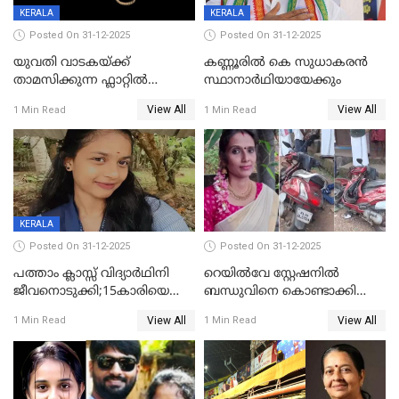
KERALA
KERALA
Posted On 31-12-2025
Posted On 31-12-2025
യുവതി വാടകയ്ക്ക്
കണ്ണൂരിൽ കെ സുധാകരൻ
താമസിക്കുന്ന ഫ്ലാറ്റില്‍
സ്ഥാനാർഥിയായേക്കും
തൂങ്ങിമരിച്ച നിലയില്‍;
View All
View All
1 Min Read
1 Min Read
സംഭവം കൈതപ്പൊയിലില്‍
KERALA
Posted On 31-12-2025
Posted On 31-12-2025
പത്താം ക്ലാസ്സ് വിദ്യാര്‍ഥിനി
റെയിൽവേ സ്റ്റേഷനിൽ
ജീവനൊടുക്കി;15കാരിയെ
ബന്ധുവിനെ കൊണ്ടാക്കി
കണ്ടെത്തിയത്
മടങ്ങുന്നതിനിടെ ടോറസ്സ്
View All
View All
1 Min Read
1 Min Read
കിടപ്പുമുറിയില്‍ തൂങ്ങി മരിച്ച
ലോറി സ്കൂട്ടറിൽ ഇടിച്ചു :
നിലയിൽ
യുവതിക്ക് ദാരുണാന്ത്യം