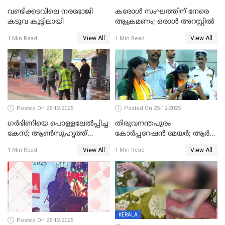
വണ്ടിക്കടവിലെ നരഭോജി
കരോള്‍ സംഘത്തിന് നേരെ
കടുവ കൂട്ടിലായി
ആക്രമണം; ഒരാള്‍ അറസ്റ്റില്‍
View All
View All
1 Min Read
1 Min Read
Posted On 25-12-2025
Posted On 25-12-2025
ഗര്‍ഭിണിയെ പൊള്ളലേല്‍പ്പിച്ച
തിരുവനന്തപുരം
കേസ്; ആണ്‍സുഹൃത്ത്
കോര്‍പ്പറേഷന്‍ മേയർ; ആര്‍
പിടിയില്‍
ശ്രീലേഖയ്ക്ക് മുൻതൂക്കം
View All
View All
1 Min Read
1 Min Read
KERALA
Posted On 25-12-2025