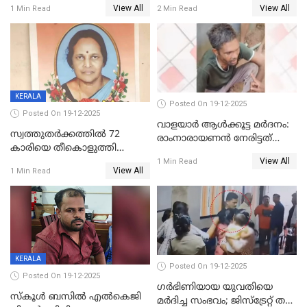
View All
View All
1 Min Read
2 Min Read
അംഗ സംഘമെന്ന് വിവരം
KERALA
Posted On 19-12-2025
Posted On 19-12-2025
വാളയാർ ആൾക്കൂട്ട മർദനം:
സ്വത്തുതര്‍ക്കത്തില്‍ 72
രാംനാരായണൻ നേരിട്ടത്
കാരിയെ തീകൊളുത്തി
കൊടും ക്രൂരത; ശരീരത്തിൽ
View All
കൊന്നു;
1 Min Read
നാൽപ്പതിലേറെ
View All
1 Min Read
ക്രൂരകൊലപാതകത്തില്‍
മുറിവുകളെന്ന് പോസ്റ്റ്‌മോർട്ടം
സഹോദരിപുത്രന് ജീവപര്യന്തം
റിപ്പോർട്ട്
KERALA
Posted On 19-12-2025
Posted On 19-12-2025
ഗര്‍ഭിണിയായ യുവതിയെ
സ്കൂൾ ബസിൽ എൽകെജി
മര്‍ദിച്ച സംഭവം; ജിസ്‌ട്രേറ്റ് തല