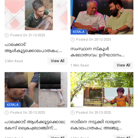
ശബരീ നന്ദനം
KERALA
Posted On 21-12-2025
Posted On 20-12-2025
പാലക്കാട്‌
സംസ്ഥാന സ്കൂൾ
ആൾകൂട്ടക്കൊലപാതകം;
കലോത്സവം: ഉദ്ഘാടനം
അന്വേഷണം
View All
മുഖ്യമന്ത്രി, സമാപനത്തിൽ
2 Min Read
ഊർജ്ജിതമാക്കിമാക്കി
View All
1 Min Read
മുഖ്യാതിഥിയായി
ക്രൈംബ്രാഞ്ച്
മോഹൻലാൽ
KERALA
Posted On 20-12-2025
Posted On 20-12-2025
പാലക്കാട് ആൾക്കൂട്ടക്കൊല;
നാടിനെ നടുക്കി ദാരുണ
കേസ് ക്രൈംബ്രാഞ്ചിന്;
കൊലപാതകം; അഞ്ചു
DYSPയുടെ നേതൃത്വത്തിൽ
വയസ്സുകാരനെ 'അമ്മ