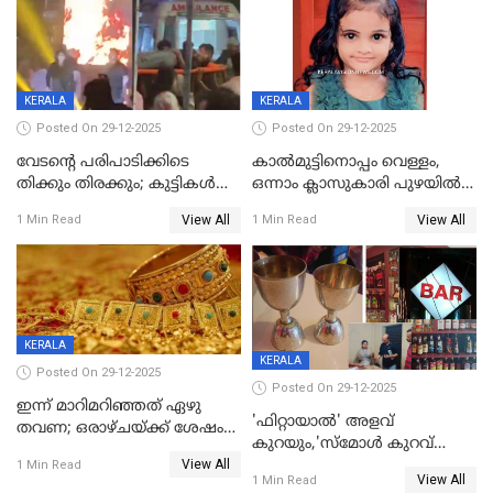
KERALA
KERALA
Posted On 29-12-2025
Posted On 29-12-2025
വേടന്റെ പരിപാടിക്കിടെ
കാൽമുട്ടിനൊപ്പം വെള്ളം,
തിക്കും തിരക്കും; കുട്ടികള്‍
ഒന്നാം ക്ലാസുകാരി പുഴയിൽ
ഉള്‍പ്പെടെ നിരവധി പേര്‍ക്ക്
മുങ്ങി മരിച്ചു; ദാരുണ സംഭവം
View All
View All
1 Min Read
1 Min Read
പരിക്ക്; പാളം മറികടന്ന
കുട്ടികൾക്കൊപ്പം
യുവാവ് ട്രെയിന്‍ തട്ടി മരിച്ചു
കളിക്കുന്നതിനിടെ
KERALA
KERALA
Posted On 29-12-2025
Posted On 29-12-2025
ഇന്ന് മാറിമറിഞ്ഞത് ഏഴു
'ഫിറ്റായാൽ' അളവ്
തവണ; ഒരാഴ്ചയ്ക്ക് ശേഷം
കുറയും,'സ്‌മോൾ കുറവ്
സ്വർണവിലയിൽ ഇടിവ്
View All
പിടികൂടി; ബാറിന് 25,000 രൂപ
1 Min Read
View All
1 Min Read
പിഴ