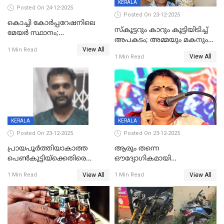
KERALA
Posted On 24-12-2025
Posted On 23-12-2025
കൊച്ചി കോര്‍പ്പറേഷനിലെ
സ്കൂട്ടറും കാറും കൂട്ടിയിടിച്ച്
മേയര്‍ സ്ഥാനം;
അപകടം; അമ്മയും മകനും
കോണ്‍ഗ്രസില്‍ അതൃപതി
View All
മരിച്ചു, മറ്റൊരു മകൻ
1 Min Read
രൂക്ഷം
View All
1 Min Read
ഗുരുതരാവസ്ഥയിൽ
KERALA
KERALA
Posted On 23-12-2025
Posted On 23-12-2025
പ്രായപൂർത്തിയാകാത്ത
ആരും തന്നെ
പെൺകുട്ടിയ്ക്കെതിരെ
ഔദ്യോഗികമായി
ലൈംഗികാതിക്രമം; 36കാരന്
അറിയിച്ചിട്ടില്ല, മേയറെ
View All
View All
1 Min Read
1 Min Read
59 വർഷം തടവും 90,൦൦൦ രൂപ
കണ്ടെത്താൻ ഇന്ന് കോർ
പിഴയും ശിക്ഷ
കമ്മിറ്റി കൂടിയില്ല';
അതൃപ്തിയുമായി ദീപ്തി മേരി
വർഗീസ്