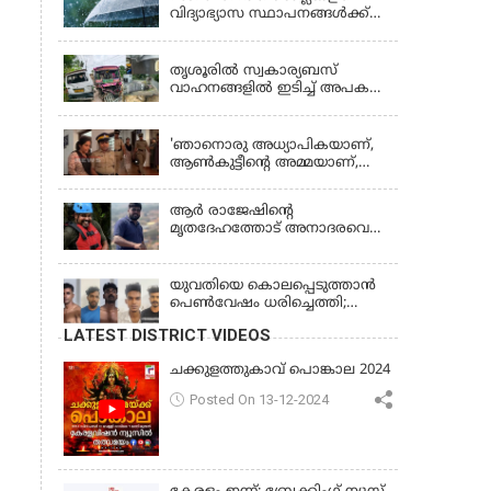
വിദ്യാഭ്യാസ സ്ഥാപനങ്ങൾക്ക്
നാളെ (വെള്ളിയാഴ്ച) അവധി
KERALA
തൃശൂരിൽ സ്വകാര്യബസ്
വാഹനങ്ങളില്‍ ഇടിച്ച് അപകടം:
18കാരി ഉൾപ്പെടെ രണ്ട് മരണം,
KERALA
പത്തോളം പേർക്ക് പരിക്ക്
'ഞാനൊരു അധ്യാപികയാണ്,
ആണ്‍കുട്ടീന്റെ അമ്മയാണ്‌,
MDMA കൊടുത്തിട്ടില്ല; കീർത്തന
മാധ്യമങ്ങളോട്; പൊലീസ്
ആര്‍ രാജേഷിന്റെ
കസ്റ്റഡിയിൽ വിട്ട് കോടതി,
മൃതദേഹത്തോട് അനാദരവെന്ന്
ജാമ്യാപേക്ഷ തള്ളി
പരാതി; ആംബുലന്‍സ്
ക്രമീകരണത്തില്‍ ഗുരുതര
വീഴ്ച; മൃതദേഹം ചാവക്കാട്
യുവതിയെ കൊലപ്പെടുത്താൻ
വരെ എത്തിച്ചത് ഫ്രീസര്‍
പെൺവേഷം ധരിച്ചെത്തി;
സംവിധാനം ഇല്ലാതെയെന്നും
അഞ്ചംഗ സംഘം പിടിയിൽ
LATEST DISTRICT VIDEOS
ആരോപണം
ചക്കുളത്തുകാവ് പൊങ്കാല 2024
Posted On 13-12-2024