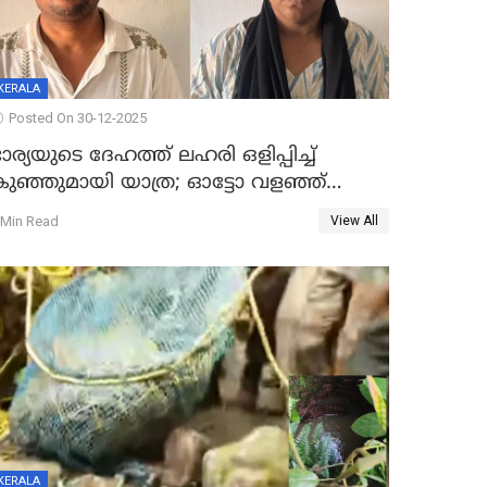
KERALA
Posted On 30-12-2025
ാര്യയുടെ ദേഹത്ത് ലഹരി ഒളിപ്പിച്ച്
കുഞ്ഞുമായി യാത്ര; ഓട്ടോ വളഞ്ഞ്
ദമ്പതികളെ പിടികൂടി പൊലീസ്
 Min Read
View All
KERALA