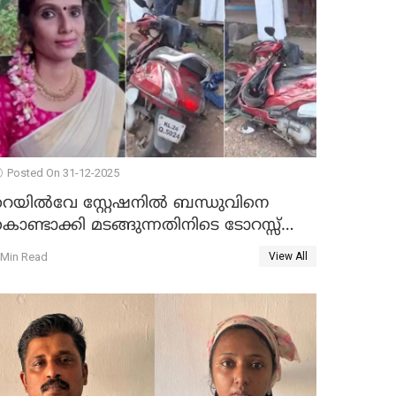
Posted On 31-12-2025
റെയിൽവേ സ്റ്റേഷനിൽ ബന്ധുവിനെ
ൊണ്ടാക്കി മടങ്ങുന്നതിനിടെ ടോറസ്സ്
ോറി സ്കൂട്ടറിൽ ഇടിച്ചു : യുവതിക്ക്
 Min Read
View All
ാരുണാന്ത്യം