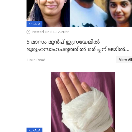
KERALA
Posted On 31-12-2025
5 മാസം മുൻപ് ഇസ്രയേലിൽ
ദുരൂഹസാഹചര്യത്തിൽ മരിച്ചനിലയിൽ
കണ്ടെത്തിയ മലയാളി യുവാവിന്റെ
1 Min Read
View All
ഭാര്യയും മരിച്ചു
KERALA