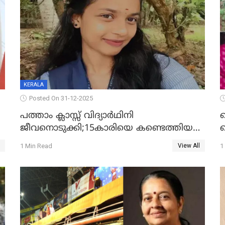
KERALA
Posted On 31-12-2025
പത്താം ക്ലാസ്സ് വിദ്യാര്‍ഥിനി
ജീവനൊടുക്കി;15കാരിയെ കണ്ടെത്തിയത്
ക
കിടപ്പുമുറിയില്‍ തൂങ്ങി മരിച്ച നിലയിൽ
ല
1 Min Read
1
View All
ദ