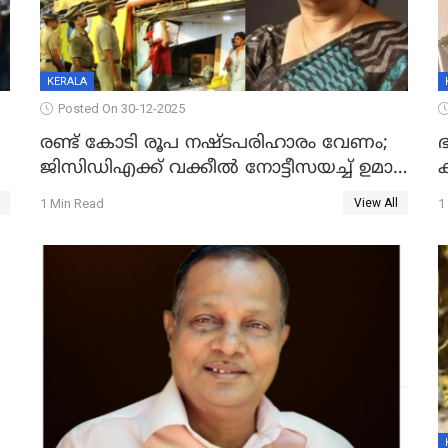
KERALA
Posted On 30-12-2025
രണ്ട് കോടി രൂപ നഷ്ടപരിഹാരം വേണം;
ഭ
ജിസിഡിഎക്ക് വക്കീൽ നോട്ടീസയച്ച് ഉമാ
തോമസ്
1 Min Read
1
View All