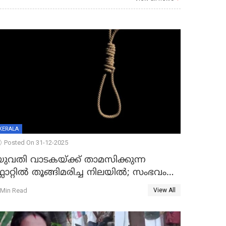
KERALA
Posted On 31-12-2025
യുവതി വാടകയ്ക്ക് താമസിക്കുന്ന
്ലാറ്റില്‍ തൂങ്ങിമരിച്ച നിലയില്‍; സംഭവം
കൈതപ്പൊയിലില്‍
 Min Read
View All