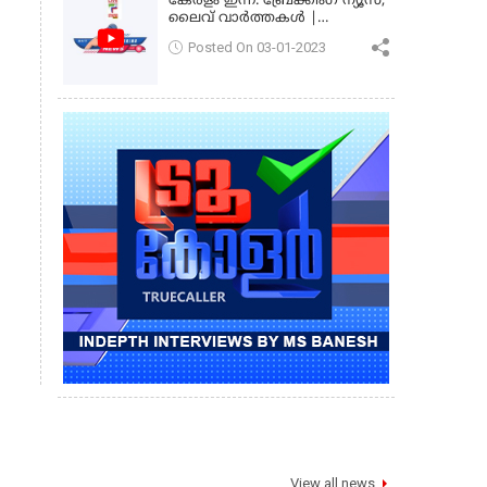
കേരളം ഇന്ന്: ബ്രേക്കിംഗ് ന്യൂസ്,
ലൈവ് വാർത്തകൾ |
കേരളവിഷൻ ന്യൂസ്
Posted On 03-01-2023
View all news