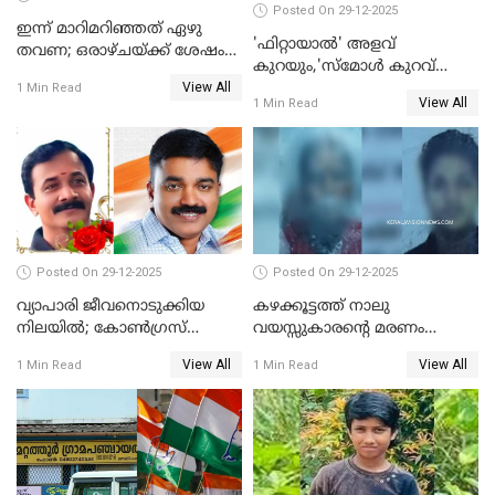
Posted On 29-12-2025
ഇന്ന് മാറിമറിഞ്ഞത് ഏഴു
'ഫിറ്റായാൽ' അളവ്
തവണ; ഒരാഴ്ചയ്ക്ക് ശേഷം
കുറയും,'സ്‌മോൾ കുറവ്
സ്വർണവിലയിൽ ഇടിവ്
View All
പിടികൂടി; ബാറിന് 25,000 രൂപ
1 Min Read
View All
1 Min Read
പിഴ
Posted On 29-12-2025
Posted On 29-12-2025
വ്യാപാരി ജീവനൊടുക്കിയ
കഴക്കൂട്ടത്ത് നാലു
നിലയില്‍; കോണ്‍ഗ്രസ്
വയസ്സുകാരന്റെ മരണം
കൗണ്‍സിലറുടെ
കൊലപാതകം: അമ്മയും
View All
View All
1 Min Read
1 Min Read
മാനസികപീഡനമെന്ന് കുറിപ്പ്
സുഹൃത്തും പൊലീസ്
കസ്റ്റഡിയിൽ