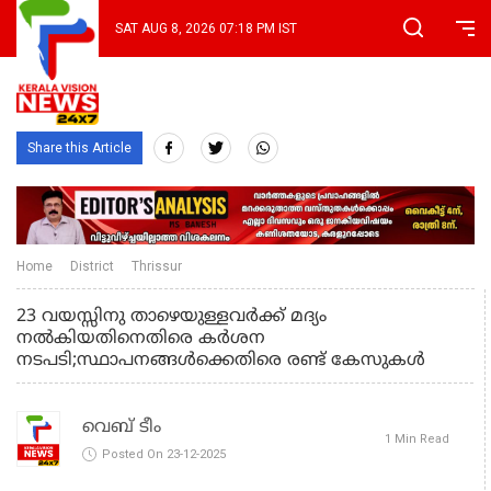
SAT AUG 8, 2026 07:18 PM IST
Share this Article
Home
District
Thrissur
23 വയസ്സിനു താഴെയുള്ളവർക്ക് മദ്യം
നൽകിയതിനെതിരെ കർശന
നടപടി;സ്ഥാപനങ്ങൾക്കെതിരെ രണ്ട് കേസുകൾ
വെബ് ടീം
1 Min Read
Posted On 23-12-2025