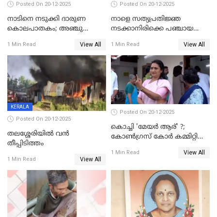
Posted On 20-12-2025
Posted On 20-12-2025
നാടിനെ നടുക്കി ദാരുണ
നാളെ സത്യപ്രതിജ്ഞ
കൊലപാതകം; അഞ്ചു
നടക്കാനിരിക്കെ പഞ്ചായത്ത്
വയസ്സുകാരനെ 'അമ്മ
മെമ്പർ മരിച്ചു
View All
View All
1 Min Read
1 Min Read
കഴുത്തുഞെരിച്ച് കൊന്നു
KERALA
Posted On 20-12-2025
Posted On 20-12-2025
കൊച്ചി 'മേയർ ആര്' ?;
തലശ്ശേരിയിൽ വൻ
കോണ്‍ഗ്രസ് കോര്‍ കമ്മിറ്റി
തീപ്പിടിത്തം
യോഗം ചൊവ്വാഴ്ച
View All
1 Min Read
View All
1 Min Read