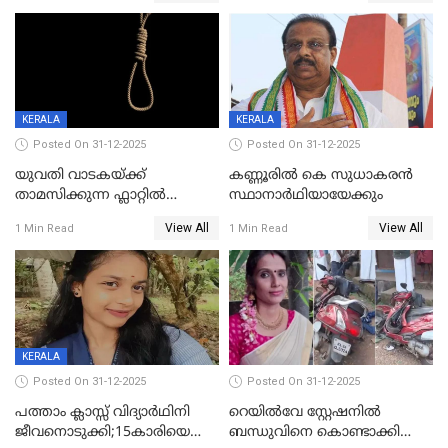
KERALA
KERALA
Posted On 31-12-2025
Posted On 31-12-2025
യുവതി വാടകയ്ക്ക്
കണ്ണൂരിൽ കെ സുധാകരൻ
താമസിക്കുന്ന ഫ്ലാറ്റില്‍
സ്ഥാനാർഥിയായേക്കും
തൂങ്ങിമരിച്ച നിലയില്‍;
View All
View All
1 Min Read
1 Min Read
സംഭവം കൈതപ്പൊയിലില്‍
KERALA
Posted On 31-12-2025
Posted On 31-12-2025
പത്താം ക്ലാസ്സ് വിദ്യാര്‍ഥിനി
റെയിൽവേ സ്റ്റേഷനിൽ
ജീവനൊടുക്കി;15കാരിയെ
ബന്ധുവിനെ കൊണ്ടാക്കി