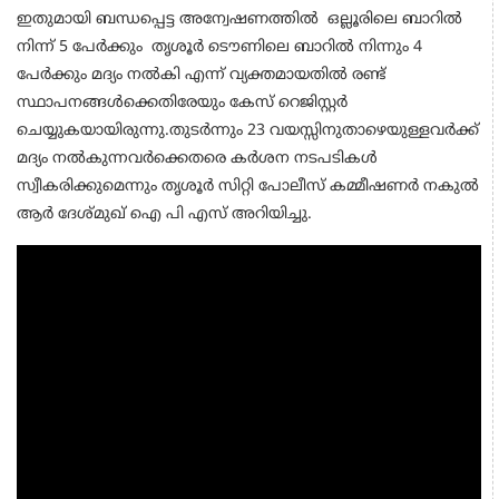
ഇതുമായി ബന്ധപ്പെട്ട അന്വേഷണത്തിൽ ഒല്ലൂരിലെ ബാറിൽ
നിന്ന് 5 പേർക്കും തൃശൂർ ടൌണിലെ ബാറിൽ നിന്നും 4
പേർക്കും മദ്യം നൽകി എന്ന് വ്യക്തമായതിൽ രണ്ട്
സ്ഥാപനങ്ങൾക്കെതിരേയും കേസ് റെജിസ്റ്റർ
ചെയ്യുകയായിരുന്നു.തുടർന്നും 23 വയസ്സിനുതാഴെയുള്ളവർക്ക്
മദ്യം നൽകുന്നവർക്കെതരെ കർശന നടപടികൾ
സ്വീകരിക്കുമെന്നും തൃശൂർ സിറ്റി പോലീസ് കമ്മീഷണർ നകുൽ
ആർ ദേശ്മുഖ് ഐ പി എസ് അറിയിച്ചു.