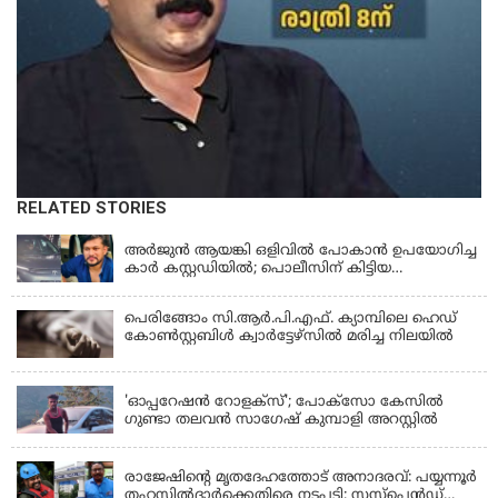
RELATED STORIES
KERALA
അർജുൻ ആയങ്കി ഒളിവിൽ പോകാൻ ഉപയോഗിച്ച
കാർ കസ്റ്റഡിയിൽ; പൊലീസിന് കിട്ടിയ
വാഹനത്തിന്റെ ഉടമ അർജുന്റെ ഭാര്യ
പെരിങ്ങോം സി.ആർ.പി.എഫ്. ക്യാമ്പിലെ ഹെഡ്
കോൺസ്റ്റബിൾ ക്വാർട്ടേഴ്സിൽ മരിച്ച നിലയിൽ
LATEST NEWS
'ഓപ്പറേഷൻ റോളക്സ്'; പോക്സോ കേസിൽ
ഗുണ്ടാ തലവൻ സാഗേഷ് കുമ്പാളി അറസ്റ്റിൽ
KERALA
രാജേഷിന്റെ മൃതദേഹത്തോട് അനാദരവ്: പയ്യന്നൂർ
തഹസിൽദാർക്കെതിരെ നടപടി; സസ്പെൻഡ്