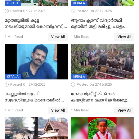
KERALA
KERALA
Posted On 27-12-2025
Posted On 27-12-2025
മറ്റത്തൂരിൽ കൂട്ട
ആറാം ക്ലാസ് വിദ്യാർത്ഥി
നടപടിയുമായി കോണ്‍ഗ്രസ്,
ട്രെയിൻ തട്ടി മരിച്ചു; പാളം
ബിജെപി പാളയത്തിലെത്തിയ
മുറിച്ചുകടക്കുന്നതിനിടെ
View All
View All
1 Min Read
1 Min Read
എട്ട് പേര്‍ ഉള്‍പ്പെടെ
അപകടം മലപ്പുറത്ത്
പത്തുപേരെ പുറത്താക്കി,
ചൊവ്വന്നൂരിലും നടപടി
KERALA
KERALA
Posted On 27-12-2025
Posted On 27-12-2025
കണ്ണൂരിൽ യു.പി
കോണ്‍ക്രീറ്റ് മിക്‌സര്‍
സ്വദേശിയുടെ മരണത്തിൽ
കയറ്റിവന്ന ലോറി മറിഞ്ഞു;
അഞ്ചംഗ സംഘത്തിനെതിരെ
രണ്ടുപേര്‍ക്ക് ദാരുണാന്ത്യം;
View All
View All
1 Min Read
1 Min Read
കേസ്; തർക്കമുണ്ടായത്
അപകടം കണ്ണൂരിൽ
ഫേഷ്യലിന് 300 രൂപ
ആവശ്യപ്പെട്ടതിനെച്ചൊല്ലി