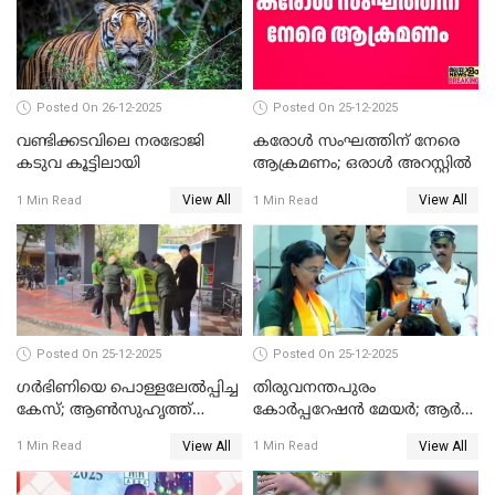
ചട്ടലംഘനമെന്ന് പാർട്ടി
Posted On 26-12-2025
Posted On 25-12-2025
വണ്ടിക്കടവിലെ നരഭോജി
കരോള്‍ സംഘത്തിന് നേരെ
കടുവ കൂട്ടിലായി
ആക്രമണം; ഒരാള്‍ അറസ്റ്റില്‍
View All
View All
1 Min Read
1 Min Read
Posted On 25-12-2025
Posted On 25-12-2025
ഗര്‍ഭിണിയെ പൊള്ളലേല്‍പ്പിച്ച
തിരുവനന്തപുരം
കേസ്; ആണ്‍സുഹൃത്ത്
കോര്‍പ്പറേഷന്‍ മേയർ; ആര്‍
പിടിയില്‍
ശ്രീലേഖയ്ക്ക് മുൻതൂക്കം
View All
View All
1 Min Read
1 Min Read