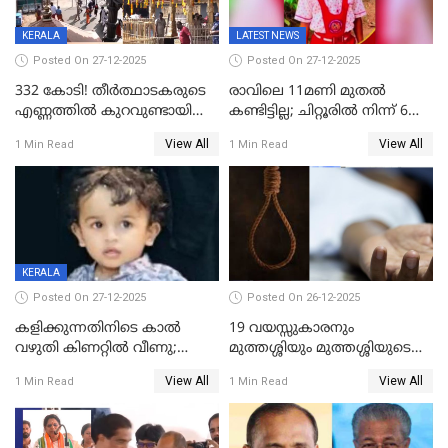
KERALA
LATEST NEWS
Posted On 27-12-2025
Posted On 27-12-2025
332 കോടി! തീർത്ഥാടകരുടെ
രാവിലെ 11മണി മുതൽ
എണ്ണത്തിൽ കുറവുണ്ടായിട്ടും
കണ്ടിട്ടില്ല; ചിറ്റൂരിൽ നിന്ന് 6
ശബരിമലയിൽ വരുമാനം
വയസ്സുകാരനെ കാണാതായി
View All
View All
1 Min Read
1 Min Read
കുതിച്ചുയരുന്നു
KERALA
Posted On 27-12-2025
Posted On 26-12-2025
കളിക്കുന്നതിനിടെ കാൽ
19 വയസ്സുകാരനും
വഴുതി കിണറ്റിൽ വീണു;
മുത്തശ്ശിയും മുത്തശ്ശിയുടെ
ഒന്നര വയസ്സുകാരന്
സഹോദരിയും വീട്ടിൽ തൂങ്ങി
View All
View All
1 Min Read
1 Min Read
ദാരുണാന്ത്യം
മരിച്ചനിലയിൽ