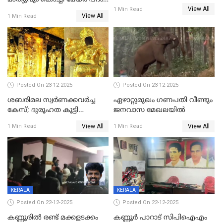
സൃഷ്ടിച്ച് കുട്ടി ലഹരിസംഘം
View All
പങ്കിടും; ദീപ്തി മേരി വർഗീസ്
1 Min Read
View All
1 Min Read
മേയറാകില്ല
Posted On 23-12-2025
Posted On 23-12-2025
ശബരിമല സ്വര്‍ണക്കവര്‍ച്ച
ഏഴാറ്റുമുഖം ഗണപതി വീണ്ടും
കേസ്; ദുരൂഹത കൂട്ടി
ജനവാസ മേഖലയിൽ
വിദേശവ്യവസായിയുടെ മൊഴി
View All
View All
1 Min Read
1 Min Read
KERALA
KERALA
Posted On 22-12-2025
Posted On 22-12-2025
കണ്ണൂരിൽ രണ്ട് മക്കളടക്കം
കണ്ണൂർ പാറാട് സിപിഐഎം