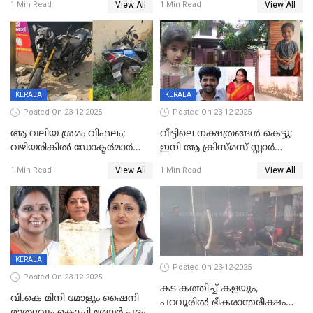
View All
View All
1 Min Read
1 Min Read
59 വർഷം തടവും 90,൦൦൦ രൂപ
കണ്ടെത്താൻ ഇന്ന് കോർ
പിഴയും ശിക്ഷ
കമ്മിറ്റി കൂടിയില്ല';
അതൃപ്തിയുമായി ദീപ്തി മേരി
വർഗീസ്
KERALA
KERALA
Posted On 23-12-2025
Posted On 23-12-2025
ആ വലിയ ശ്രമം വിഫലം;
വീട്ടിലെ നക്ഷത്രങ്ങൾ കെട്ടു;
വഴിയരികില്‍ ‌ഡോക്ടര്‍മാര്‍
ഇനി ആ ക്രിസ്മസ് സ്റ്റാർ
ശസ്ത്രക്രിയ നടത്തിയ ലിനു
മാത്രം; പൈതങ്ങൾക്ക്
View All
View All
1 Min Read
1 Min Read
മരണത്തിന് കീഴടങ്ങി
വേണ്ടിയുള്ള
പിടിവലിക്കിടയിൽ
അപ്പൂപ്പനെതിരെ പോക്സോ
കേസ് ഒടുവിൽ 4 ജീവനുകൾ
പൊലിഞ്ഞു
KERALA
Posted On 23-12-2025
Posted On 23-12-2025
കട കത്തിച്ച് കളയും,
വി.കെ മിനി മോളും ഷൈനി
പറവൂരില്‍ ഭീകരാന്തരീക്ഷം
മാത്യുവും കൊച്ചി മേയർ പദം