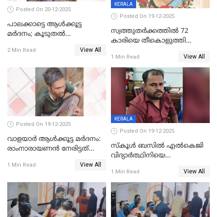
KERALA
Posted On 20-12-2025
Posted On 19-12-2025
പാലക്കാട്ടെ ആള്‍ക്കൂട്ട
സ്വത്തുതര്‍ക്കത്തില്‍ 72
മര്‍ദനം; കൂടുതല്‍
കാരിയെ തീകൊളുത്തി
അറസ്റ്റുണ്ടാവും, മര്‍ദിച്ചത് 15
View All
കൊന്നു;
2 Min Read
അംഗ സംഘമെന്ന് വിവരം
View All
1 Min Read
ക്രൂരകൊലപാതകത്തില്‍
സഹോദരിപുത്രന് ജീവപര്യന്തം
KERALA
Posted On 19-12-2025
Posted On 19-12-2025
വാളയാർ ആൾക്കൂട്ട മർദനം:
സ്കൂൾ ബസിൽ എൽകെജി
രാംനാരായണൻ നേരിട്ടത്
വിദ്യാര്‍ത്ഥിനിയെ
കൊടും ക്രൂരത; ശരീരത്തിൽ
View All
ലൈംഗികമായി ഉപദ്രവിച്ചു;
1 Min Read
നാൽപ്പതിലേറെ
View All
1 Min Read
ക്ലീനര്‍ പിടിയിൽ
മുറിവുകളെന്ന് പോസ്റ്റ്‌മോർട്ടം
റിപ്പോർട്ട്