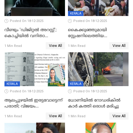
KERALA
Posted On 18-12-2025
Posted On 18-12-2025
വീണ്ടും 'ഡിജിറ്റല്‍ അറസ്റ്റ്';
കൈക്കുഞ്ഞുമായി
കൊച്ചിയില്‍ വനിതാ
സ്റ്റേഷനിലെത്തിയ
ഡോക്ടര്‍ക്ക് നഷ്ടമായത് 6.38
യുവതിയ്ക്ക് മർദ്ദനം; സിഐ
View All
View All
1 Min Read
1 Min Read
കോടി രൂപ
കരണത്തടിച്ചു; CC ടിവി
ദൃശ്യങ്ങൾ പുറത്ത്
KERALA
KERALA
Posted On 18-12-2025
Posted On 18-12-2025
ആലപ്പുഴയിൽ ഇരട്ടവോട്ടെന്ന്
ധോണിയിൽ റോഡരികിൽ
പരാതി; വിജയം
കാർ കത്തി ഒരാൾ മരിച്ചു
റദ്ദാക്കണമെന്ന് വലിയമരം
View All
View All
1 Min Read
1 Min Read
വാർഡിലെ എൽഡിഎഫ്
സ്ഥാനാർത്ഥി