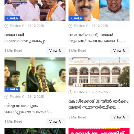
KERALA
KERALA
Posted On 26-12-2025
Posted On 26-12-2025
മേയറായി
നടന്നതിതാണ്, ‘മേയർ
തെരഞ്ഞെടുക്കപ്പെട്ട
ആകാൻ പോവുകയാണ്...;
ശേഷമുള്ള പി ഇന്ദിരയുടെ
ആവട്ടെ, അഭിനന്ദനങ്ങൾ’;
View All
View All
1 Min Read
1 Min Read
ആദ്യ വോട്ട് അസാധു; കണ്ണൂർ
മുഖ്യമന്ത്രിയുടെ ഓഫീസ്
ഡെപ്യൂട്ടി മേയർ സ്ഥാനത്ത്
തന്നെ വിശദീകരിയ്ക്കുന്നു;
താഹിറിന് വിജയം
സത്യമിതാണ്
KERALA
Posted On 26-12-2025
Posted On 26-12-2025
കോഴിക്കോട് BJPയിൽ തർക്കം;
തിരുവനന്തപുരം
മേയർ സ്ഥാനാർത്ഥിയെ
കോര്‍പ്പറേഷന്‍ മേയര്‍
പരസ്യമായി പ്രഖ്യാപിച്ചില്ല
View All
തെരഞ്ഞെടുപ്പ്; സിപിഐഎം
2 Min Read
View All
1 Min Read
ഹൈക്കോടതിയിലേക്ക്;
സത്യപ്രതിജ്ഞ ചടങ്ങില്‍