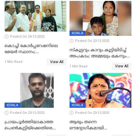
അറസ്റ്റിൽ
KERALA
Posted On 24-12-2025
Posted On 23-12-2025
കൊച്ചി കോര്‍പ്പറേഷനിലെ
സ്കൂട്ടറും കാറും കൂട്ടിയിടിച്ച്
മേയര്‍ സ്ഥാനം;
അപകടം; അമ്മയും മകനും
കോണ്‍ഗ്രസില്‍ അതൃപതി
View All
മരിച്ചു, മറ്റൊരു മകൻ
1 Min Read
രൂക്ഷം
View All
1 Min Read
ഗുരുതരാവസ്ഥയിൽ
KERALA
KERALA
Posted On 23-12-2025
Posted On 23-12-2025
പ്രായപൂർത്തിയാകാത്ത
ആരും തന്നെ
പെൺകുട്ടിയ്ക്കെതിരെ
ഔദ്യോഗികമായി
ലൈംഗികാതിക്രമം; 36കാരന്
അറിയിച്ചിട്ടില്ല, മേയറെ