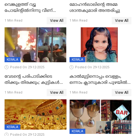
വെങ്കുളത്ത് വ്യൂ
മോഹന്‍ലാലിന്‍റെ അമ്മ
പോയിന്റിൽനിന്നു വീണ്
ശാന്തകുമാരി അന്തരിച്ചു
യുവാവ് മരിച്ചു
View All
View All
1 Min Read
1 Min Read
KERALA
KERALA
Posted On 29-12-2025
Posted On 29-12-2025
വേടന്റെ പരിപാടിക്കിടെ
കാൽമുട്ടിനൊപ്പം വെള്ളം,
തിക്കും തിരക്കും; കുട്ടികള്‍
ഒന്നാം ക്ലാസുകാരി പുഴയിൽ
ഉള്‍പ്പെടെ നിരവധി പേര്‍ക്ക്
മുങ്ങി മരിച്ചു; ദാരുണ സംഭവം
View All
View All
1 Min Read
1 Min Read
പരിക്ക്; പാളം മറികടന്ന
കുട്ടികൾക്കൊപ്പം
യുവാവ് ട്രെയിന്‍ തട്ടി മരിച്ചു
കളിക്കുന്നതിനിടെ
KERALA
KERALA
Posted On 29-12-2025