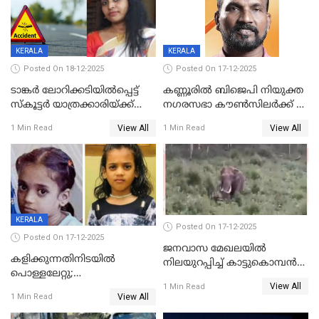
KERALA
KERALA
Posted On 18-12-2025
Posted On 17-12-2025
ടാങ്കർ ലോറിക്കടിയിൽപ്പെട്ട്
കണ്ണൂരിൽ ബിജെപി നിയുക്ത
സ്കൂട്ടർ യാത്രക്കാരിയ്ക്ക്
നഗരസഭാ കൗൺസിലർക്ക് 36
ദാരുണാന്ത്യം; അപകടം
വർഷം തടവുശിക്ഷ
View All
View All
1 Min Read
1 Min Read
കണ്ടോത്ത് ദേശീയ പാതയിൽ
KERALA
Posted On 17-12-2025
Posted On 17-12-2025
ജനവാസ മേഖലയില്‍
കളിക്കുന്നതിനിടയിൽ
നിലയുറപ്പിച്ച് കാട്ടുകൊമ്പന്‍
പൊള്ളലേറ്റു;
പടയപ്പ
View All
ചികിത്സയിലായിരുന്ന രണ്ടാം
1 Min Read
View All
1 Min Read
ക്ലാസ് വിദ്യാർത്ഥിനി മരിച്ചു