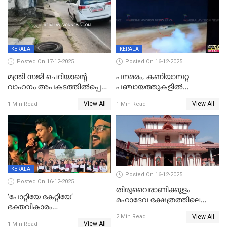
KERALA
KERALA
Posted On 17-12-2025
Posted On 16-12-2025
മന്ത്രി സജി ചെറിയാന്റെ
പനമരം, കണിയാമ്പറ്റ
വാഹനം അപകടത്തിൽപ്പെട്ടു;
പഞ്ചായത്തുകളിൽ
മന്ത്രിയും സംഘവും
ബുധനാഴ്ച വിദ്യാഭ്യാസ
View All
View All
1 Min Read
1 Min Read
രക്ഷപ്പെട്ടത് തലനാരിടയ്ക്ക്
സ്ഥാപനങ്ങൾക്ക് അവധി
KERALA
Posted On 16-12-2025
Posted On 16-12-2025
തിരുവൈരാണിക്കുളം
‘പോറ്റിയേ കേറ്റിയേ’
മഹാദേവ ക്ഷേത്രത്തിലെ
ഭക്തവികാരം
നടതുറപ്പ് മഹോത്സവത്തിന്
View All
വ്രണപ്പെടുത്തിയെന്നു
2 Min Read
ജനുവരി 2 ന് തുടക്കമാകും
View All
1 Min Read