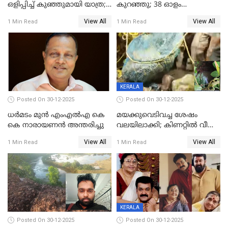
ഒളിപ്പിച്ച് കുഞ്ഞുമായി യാത്ര;
കുറഞ്ഞു; 38 ഓളം
ഓട്ടോ വളഞ്ഞ് ദമ്പതികളെ
വിദ്യാർഥികളെ ട്യൂഷൻ
View All
View All
1 Min Read
1 Min Read
പിടികൂടി പൊലീസ്
സെന്ററിലെ അധ്യാപകന്‍
മർദിച്ചതായി പരാതി
KERALA
Posted On 30-12-2025
Posted On 30-12-2025
ധർമടം മുൻ എംഎല്‍എ കെ
മയക്കുവെടിവച്ച ശേഷം
കെ നാരായണന്‍ അന്തരിച്ചു
വലയിലാക്കി; കിണറ്റിൽ വീണ
കടുവയെ പുറത്തെത്തിച്ചു
View All
View All
1 Min Read
1 Min Read
KERALA
Posted On 30-12-2025
Posted On 30-12-2025