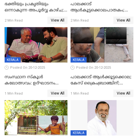
ഭക്തിയും പ്രകൃതിയും
പാലക്കാട്‌
ഒന്നാകുന്ന അപൂര്‍വ്വ കാഴ്ച;
ആൾകൂട്ടക്കൊലപാതകം;
ഭക്തർക്ക്
അന്വേഷണം
View All
View All
2 Min Read
2 Min Read
കാഴ്ചാനുഭവമൊരുക്കി
ഊർജ്ജിതമാക്കിമാക്കി
ശബരീ നന്ദനം
ക്രൈംബ്രാഞ്ച്
KERALA
KERALA
Posted On 20-12-2025
Posted On 20-12-2025
സംസ്ഥാന സ്കൂൾ
പാലക്കാട് ആൾക്കൂട്ടക്കൊല;
കലോത്സവം: ഉദ്ഘാടനം
കേസ് ക്രൈംബ്രാഞ്ചിന്;
മുഖ്യമന്ത്രി, സമാപനത്തിൽ
DYSPയുടെ നേതൃത്വത്തിൽ
View All
View All
1 Min Read
1 Min Read
മുഖ്യാതിഥിയായി
അന്വേഷിക്കും
മോഹൻലാൽ
KERALA