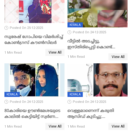
KERALA
Posted On 25-12-2025
Posted On 24-12-2025
സുരേഷ് ഗോപിയെ വിമര്‍ശിച്ച്
വീട്ടിൽ അടച്ചിട്ടു,
കോണ്‍ഗ്രസ് കൗണ്‍സിലര്‍
ഇസ്തിരിപ്പെട്ടി കൊണ്ട്
View All
പൊള്ളിച്ചു; 8 മാസം
1 Min Read
View All
1 Min Read
ഗർഭിണിയായ യുവതിക്ക് ക്രൂര
മർദനം
KERALA
KERALA
Posted On 24-12-2025
Posted On 24-12-2025
80കാരിയെ ഊൺമേശയുടെ
വെള്ളമാണെന്ന് കരുതി
കാലിൽ കെട്ടിയിട്ട് സ്വർണവും
ആസിഡ് കുടിച്ചു;
പണവും കവർന്നു;
ചികിത്സയിലിരുന്ന ആള്‍
View All
View All
1 Min Read
1 Min Read
കൊച്ചുമകനും സുഹൃത്തും
മരിച്ചു