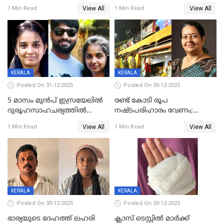
കണ്ടെത്തിയത്
മടങ്ങുന്നതിനിടെ ടോറസ്സ്
View All
View All
1 Min Read
1 Min Read
കിടപ്പുമുറിയില്‍ തൂങ്ങി മരിച്ച
ലോറി സ്കൂട്ടറിൽ ഇടിച്ചു :
നിലയിൽ
യുവതിക്ക് ദാരുണാന്ത്യം
KERALA
KERALA
Posted On 31-12-2025
Posted On 30-12-2025
5 മാസം മുൻപ് ഇസ്രയേലിൽ
രണ്ട് കോടി രൂപ
ദുരൂഹസാഹചര്യത്തിൽ
നഷ്ടപരിഹാരം വേണം;
മരിച്ചനിലയിൽ കണ്ടെത്തിയ
ജിസിഡിഎക്ക് വക്കീൽ
View All
View All
1 Min Read
1 Min Read
മലയാളി യുവാവിന്റെ ഭാര്യയും
നോട്ടീസയച്ച് ഉമാ തോമസ്
മരിച്ചു
KERALA
KERALA
Posted On 30-12-2025
Posted On 30-12-2025
ഭാര്യയുടെ ദേഹത്ത് ലഹരി
ക്ലാസ് ടെസ്റ്റിൽ മാർക്ക്