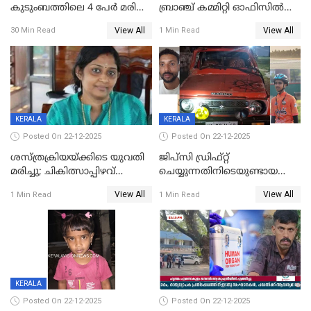
കുടുംബത്തിലെ 4 പേർ മരിച്ച
ബ്രാഞ്ച് കമ്മിറ്റി ഓഫിസിൽ
നിലയിൽ
തീയിട്ടു; നേതാക്കളുടെ
View All
View All
30 Min Read
1 Min Read
ചിത്രങ്ങളടക്കം കത്തിയ
നിലയിൽ
KERALA
KERALA
Posted On 22-12-2025
Posted On 22-12-2025
ശസ്ത്രക്രിയയ്‌ക്കിടെ യുവതി
ജിപ്സി ഡ്രിഫ്റ്റ്
മരിച്ചു; ചികിത്സാപ്പിഴവ്
ചെയ്യുന്നതിനിടെയുണ്ടായ
ആരോപിച്ച് ബന്ധുക്കൾ;
അപകടം; 14 വയസുകാരന്
View All
View All
1 Min Read
1 Min Read
സംഭവം മാവേലിക്കരയിൽ
ദാരുണാന്ത്യം; ജീപ്സി
ഓടിച്ചയാൾ അറസ്റ്റിൽ.
KERALA
Posted On 22-12-2025
Posted On 22-12-2025