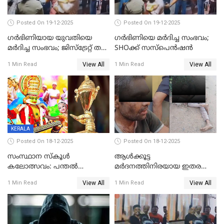
Posted On 19-12-2025
Posted On 19-12-2025
ഗര്‍ഭിണിയായ യുവതിയെ
ഗര്‍ഭിണിയെ മർദിച്ച സംഭവം;
മര്‍ദിച്ച സംഭവം; ജിസ്‌ട്രേറ്റ് തല
SHOക്ക് സസ്പെൻഷൻ
അന്വേഷണം വേണമെന്ന്
View All
View All
1 Min Read
1 Min Read
യുവതി
KERALA
Posted On 18-12-2025
Posted On 18-12-2025
സംസ്ഥാന സ്കൂൾ
ആൾക്കൂട്ട
കലോത്സവം: പന്തൽ
മർദനത്തിനിരയായ ഇതര
കാൽനാട്ടൽ 20 ന്
സംസ്ഥാന തൊഴിലാളി മരിച്ചു;
View All
View All
1 Min Read
1 Min Read
നടുക്കുന്ന സംഭവം
വാളയാറിൽ