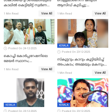
80കാരിയെ ഊൺമേശയുടെ
വെള്ളമാണെന്ന് കരുതി
കാലിൽ കെട്ടിയിട്ട് സ്വർണവും
ആസിഡ് കുടിച്ചു;
പണവും കവർന്നു;
ചികിത്സയിലിരുന്ന ആള്‍
View All
View All
1 Min Read
1 Min Read
കൊച്ചുമകനും സുഹൃത്തും
മരിച്ചു
അറസ്റ്റിൽ
KERALA
Posted On 24-12-2025
Posted On 23-12-2025
കൊച്ചി കോര്‍പ്പറേഷനിലെ
സ്കൂട്ടറും കാറും കൂട്ടിയിടിച്ച്
മേയര്‍ സ്ഥാനം;
അപകടം; അമ്മയും മകനും
കോണ്‍ഗ്രസില്‍ അതൃപതി
View All
മരിച്ചു, മറ്റൊരു മകൻ
1 Min Read
രൂക്ഷം
View All
1 Min Read
ഗുരുതരാവസ്ഥയിൽ
KERALA
KERALA
Posted On 23-12-2025
Posted On 23-12-2025