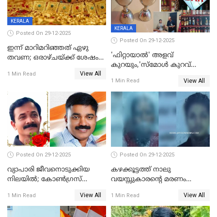
KERALA
KERALA
Posted On 29-12-2025
Posted On 29-12-2025
ഇന്ന് മാറിമറിഞ്ഞത് ഏഴു
'ഫിറ്റായാൽ' അളവ്
തവണ; ഒരാഴ്ചയ്ക്ക് ശേഷം
കുറയും,'സ്‌മോൾ കുറവ്
സ്വർണവിലയിൽ ഇടിവ്
View All
പിടികൂടി; ബാറിന് 25,000 രൂപ
1 Min Read
View All
1 Min Read
പിഴ
Posted On 29-12-2025
Posted On 29-12-2025
വ്യാപാരി ജീവനൊടുക്കിയ
കഴക്കൂട്ടത്ത് നാലു
നിലയില്‍; കോണ്‍ഗ്രസ്
വയസ്സുകാരന്റെ മരണം
കൗണ്‍സിലറുടെ
കൊലപാതകം: അമ്മയും
View All
View All
1 Min Read
1 Min Read
മാനസികപീഡനമെന്ന് കുറിപ്പ്
സുഹൃത്തും പൊലീസ്
കസ്റ്റഡിയിൽ