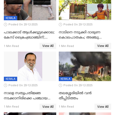
KERALA
Posted On 20-12-2025
Posted On 20-12-2025
പാലക്കാട് ആൾക്കൂട്ടക്കൊല;
നാടിനെ നടുക്കി ദാരുണ
കേസ് ക്രൈംബ്രാഞ്ചിന്;
കൊലപാതകം; അഞ്ചു
DYSPയുടെ നേതൃത്വത്തിൽ
വയസ്സുകാരനെ 'അമ്മ
View All
View All
1 Min Read
1 Min Read
അന്വേഷിക്കും
കഴുത്തുഞെരിച്ച് കൊന്നു
KERALA
KERALA
Posted On 20-12-2025
Posted On 20-12-2025
നാളെ സത്യപ്രതിജ്ഞ
തലശ്ശേരിയിൽ വൻ
നടക്കാനിരിക്കെ പഞ്ചായത്ത്
തീപ്പിടിത്തം
മെമ്പർ മരിച്ചു
View All
View All
1 Min Read
1 Min Read