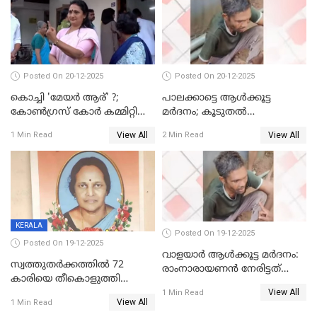
Posted On 20-12-2025
Posted On 20-12-2025
കൊച്ചി 'മേയർ ആര്' ?;
പാലക്കാട്ടെ ആള്‍ക്കൂട്ട
കോണ്‍ഗ്രസ് കോര്‍ കമ്മിറ്റി
മര്‍ദനം; കൂടുതല്‍
യോഗം ചൊവ്വാഴ്ച
അറസ്റ്റുണ്ടാവും, മര്‍ദിച്ചത് 15
View All
View All
1 Min Read
2 Min Read
അംഗ സംഘമെന്ന് വിവരം
KERALA
Posted On 19-12-2025
Posted On 19-12-2025
വാളയാർ ആൾക്കൂട്ട മർദനം:
സ്വത്തുതര്‍ക്കത്തില്‍ 72
രാംനാരായണൻ നേരിട്ടത്
കാരിയെ തീകൊളുത്തി
കൊടും ക്രൂരത; ശരീരത്തിൽ
View All
കൊന്നു;
1 Min Read
നാൽപ്പതിലേറെ
View All
1 Min Read
ക്രൂരകൊലപാതകത്തില്‍
മുറിവുകളെന്ന് പോസ്റ്റ്‌മോർട്ടം