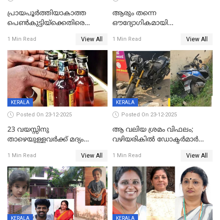
പ്രായപൂർത്തിയാകാത്ത
ആരും തന്നെ
പെൺകുട്ടിയ്ക്കെതിരെ
ഔദ്യോഗികമായി
ലൈംഗികാതിക്രമം; 36കാരന്
അറിയിച്ചിട്ടില്ല, മേയറെ
View All
View All
1 Min Read
1 Min Read
59 വർഷം തടവും 90,൦൦൦ രൂപ
കണ്ടെത്താൻ ഇന്ന് കോർ
പിഴയും ശിക്ഷ
കമ്മിറ്റി കൂടിയില്ല';
അതൃപ്തിയുമായി ദീപ്തി മേരി
വർഗീസ്
KERALA
KERALA
Posted On 23-12-2025
Posted On 23-12-2025
23 വയസ്സിനു
ആ വലിയ ശ്രമം വിഫലം;
താഴെയുള്ളവർക്ക് മദ്യം
വഴിയരികില്‍ ‌ഡോക്ടര്‍മാര്‍
നൽകിയതിനെതിരെ കർശന
ശസ്ത്രക്രിയ നടത്തിയ ലിനു
View All
View All
1 Min Read
1 Min Read
നടപടി;സ്ഥാപനങ്ങൾക്കെതിരെ
മരണത്തിന് കീഴടങ്ങി
രണ്ട് കേസുകൾ
KERALA
KERALA