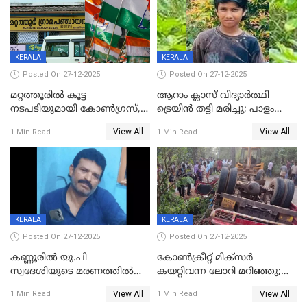
KERALA
KERALA
Posted On 27-12-2025
Posted On 27-12-2025
മറ്റത്തൂരിൽ കൂട്ട
ആറാം ക്ലാസ് വിദ്യാർത്ഥി
നടപടിയുമായി കോണ്‍ഗ്രസ്,
ട്രെയിൻ തട്ടി മരിച്ചു; പാളം
ബിജെപി പാളയത്തിലെത്തിയ
മുറിച്ചുകടക്കുന്നതിനിടെ
View All
View All
1 Min Read
1 Min Read
എട്ട് പേര്‍ ഉള്‍പ്പെടെ
അപകടം മലപ്പുറത്ത്
പത്തുപേരെ പുറത്താക്കി,
ചൊവ്വന്നൂരിലും നടപടി
KERALA
KERALA
Posted On 27-12-2025
Posted On 27-12-2025
കണ്ണൂരിൽ യു.പി
കോണ്‍ക്രീറ്റ് മിക്‌സര്‍
സ്വദേശിയുടെ മരണത്തിൽ
കയറ്റിവന്ന ലോറി മറിഞ്ഞു;
അഞ്ചംഗ സംഘത്തിനെതിരെ
രണ്ടുപേര്‍ക്ക് ദാരുണാന്ത്യം;
View All
View All
1 Min Read
1 Min Read
കേസ്; തർക്കമുണ്ടായത്
അപകടം കണ്ണൂരിൽ