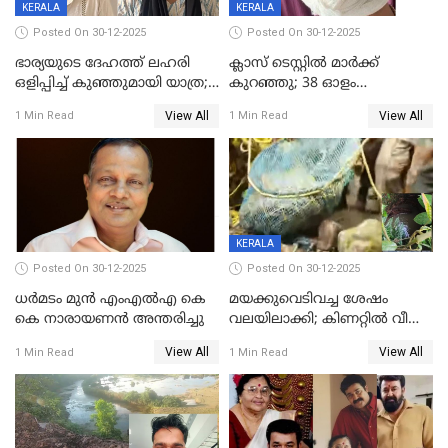
KERALA
KERALA
Posted On 30-12-2025
Posted On 30-12-2025
ഭാര്യയുടെ ദേഹത്ത് ലഹരി
ക്ലാസ് ടെസ്റ്റിൽ മാർക്ക്
ഒളിപ്പിച്ച് കുഞ്ഞുമായി യാത്ര;
കുറഞ്ഞു; 38 ഓളം
ഓട്ടോ വളഞ്ഞ് ദമ്പതികളെ
വിദ്യാർഥികളെ ട്യൂഷൻ
View All
View All
1 Min Read
1 Min Read
പിടികൂടി പൊലീസ്
സെന്ററിലെ അധ്യാപകന്‍
മർദിച്ചതായി പരാതി
KERALA
Posted On 30-12-2025
Posted On 30-12-2025
ധർമടം മുൻ എംഎല്‍എ കെ
മയക്കുവെടിവച്ച ശേഷം
കെ നാരായണന്‍ അന്തരിച്ചു
വലയിലാക്കി; കിണറ്റിൽ വീണ
കടുവയെ പുറത്തെത്തിച്ചു
View All
View All
1 Min Read
1 Min Read