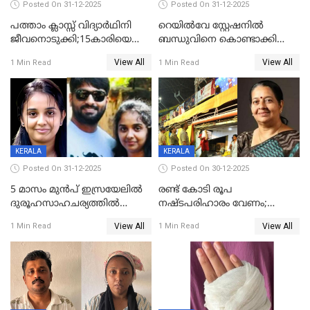
Posted On 31-12-2025
Posted On 31-12-2025
പത്താം ക്ലാസ്സ് വിദ്യാര്‍ഥിനി
റെയിൽവേ സ്റ്റേഷനിൽ
ജീവനൊടുക്കി;15കാരിയെ
ബന്ധുവിനെ കൊണ്ടാക്കി
കണ്ടെത്തിയത്
മടങ്ങുന്നതിനിടെ ടോറസ്സ്
View All
View All
1 Min Read
1 Min Read
കിടപ്പുമുറിയില്‍ തൂങ്ങി മരിച്ച
ലോറി സ്കൂട്ടറിൽ ഇടിച്ചു :
നിലയിൽ
യുവതിക്ക് ദാരുണാന്ത്യം
KERALA
KERALA
Posted On 31-12-2025
Posted On 30-12-2025
5 മാസം മുൻപ് ഇസ്രയേലിൽ
രണ്ട് കോടി രൂപ
ദുരൂഹസാഹചര്യത്തിൽ
നഷ്ടപരിഹാരം വേണം;
മരിച്ചനിലയിൽ കണ്ടെത്തിയ
ജിസിഡിഎക്ക് വക്കീൽ
View All
View All
1 Min Read
1 Min Read
മലയാളി യുവാവിന്റെ ഭാര്യയും
നോട്ടീസയച്ച് ഉമാ തോമസ്
മരിച്ചു