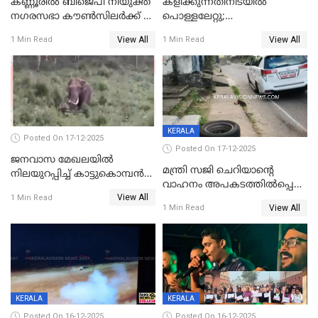
കണ്ണൂരിൽ ബിജെപി നിയുക്ത
കളിക്കുന്നതിനിടയിൽ
നഗരസഭാ കൗൺസിലർക്ക് 36
പൊള്ളലേറ്റു;
വർഷം തടവുശിക്ഷ
ചികിത്സയിലായിരുന്ന രണ്ടാം
View All
View All
1 Min Read
1 Min Read
ക്ലാസ് വിദ്യാർത്ഥിനി മരിച്ചു
KERALA
Posted On 17-12-2025
Posted On 17-12-2025
ജനവാസ മേഖലയില്‍
മന്ത്രി സജി ചെറിയാന്റെ
നിലയുറപ്പിച്ച് കാട്ടുകൊമ്പന്‍
വാഹനം അപകടത്തിൽപ്പെട്ടു;
പടയപ്പ
View All
മന്ത്രിയും സംഘവും
1 Min Read
View All
1 Min Read
രക്ഷപ്പെട്ടത് തലനാരിടയ്ക്ക്
KERALA
KERALA
Posted On 16-12-2025
Posted On 16-12-2025