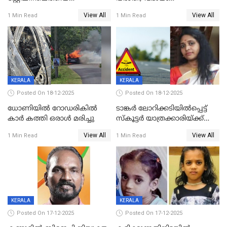
യുവതിയ്ക്ക് മർദ്ദനം; സിഐ
റദ്ദാക്കണമെന്ന് വലിയമരം
View All
View All
1 Min Read
1 Min Read
കരണത്തടിച്ചു; CC ടിവി
വാർഡിലെ എൽഡിഎഫ്
ദൃശ്യങ്ങൾ പുറത്ത്
സ്ഥാനാർത്ഥി
KERALA
KERALA
Posted On 18-12-2025
Posted On 18-12-2025
ധോണിയിൽ റോഡരികിൽ
ടാങ്കർ ലോറിക്കടിയിൽപ്പെട്ട്
കാർ കത്തി ഒരാൾ മരിച്ചു
സ്കൂട്ടർ യാത്രക്കാരിയ്ക്ക്
ദാരുണാന്ത്യം; അപകടം
View All
View All
1 Min Read
1 Min Read
കണ്ടോത്ത് ദേശീയ പാതയിൽ
KERALA
KERALA
Posted On 17-12-2025
Posted On 17-12-2025