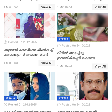
പിടിയില്‍
ശ്രീലേഖയ്ക്ക് മുൻതൂക്കം
View All
View All
1 Min Read
1 Min Read
KERALA
Posted On 25-12-2025
Posted On 24-12-2025
സുരേഷ് ഗോപിയെ വിമര്‍ശിച്ച്
വീട്ടിൽ അടച്ചിട്ടു,
കോണ്‍ഗ്രസ് കൗണ്‍സിലര്‍
ഇസ്തിരിപ്പെട്ടി കൊണ്ട്
View All
പൊള്ളിച്ചു; 8 മാസം
1 Min Read
View All
1 Min Read
ഗർഭിണിയായ യുവതിക്ക് ക്രൂര
മർദനം
KERALA
KERALA
Posted On 24-12-2025
Posted On 24-12-2025