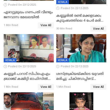
KERALA
Posted On 23-12-2025
Posted On 22-12-2025
ഏഴാറ്റുമുഖം ഗണപതി വീണ്ടും
കണ്ണൂരിൽ രണ്ട് മക്കളടക്കം
ജനവാസ മേഖലയിൽ
കുടുംബത്തിലെ 4 പേർ മരിച്ച
View All
നിലയിൽ
1 Min Read
View All
30 Min Read
KERALA
KERALA
Posted On 22-12-2025
Posted On 22-12-2025
കണ്ണൂർ പാറാട് സിപിഐഎം
ശസ്ത്രക്രിയയ്‌ക്കിടെ യുവതി
ബ്രാഞ്ച് കമ്മിറ്റി ഓഫിസിൽ
മരിച്ചു; ചികിത്സാപ്പിഴവ്
തീയിട്ടു; നേതാക്കളുടെ
ആരോപിച്ച് ബന്ധുക്കൾ;
View All
View All
1 Min Read
1 Min Read
ചിത്രങ്ങളടക്കം കത്തിയ
സംഭവം മാവേലിക്കരയിൽ
നിലയിൽ