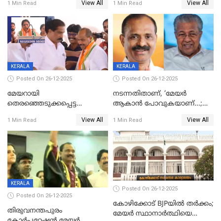
View All
View All
1 Min Read
1 Min Read
ദാരുണാന്ത്യം
മരിച്ചനിലയിൽ
KERALA
KERALA
Posted On 26-12-2025
Posted On 26-12-2025
മേയറായി
നടന്നതിതാണ്, ‘മേയർ
തെരഞ്ഞെടുക്കപ്പെട്ട
ആകാൻ പോവുകയാണ്...;
ശേഷമുള്ള പി ഇന്ദിരയുടെ
ആവട്ടെ, അഭിനന്ദനങ്ങൾ’;
View All
View All
1 Min Read
1 Min Read
ആദ്യ വോട്ട് അസാധു; കണ്ണൂർ
മുഖ്യമന്ത്രിയുടെ ഓഫീസ്
ഡെപ്യൂട്ടി മേയർ സ്ഥാനത്ത്
തന്നെ വിശദീകരിയ്ക്കുന്നു;
താഹിറിന് വിജയം
സത്യമിതാണ്
KERALA
Posted On 26-12-2025
Posted On 26-12-2025
കോഴിക്കോട് BJPയിൽ തർക്കം;
തിരുവനന്തപുരം
മേയർ സ്ഥാനാർത്ഥിയെ
കോര്‍പ്പറേഷന്‍ മേയര്‍