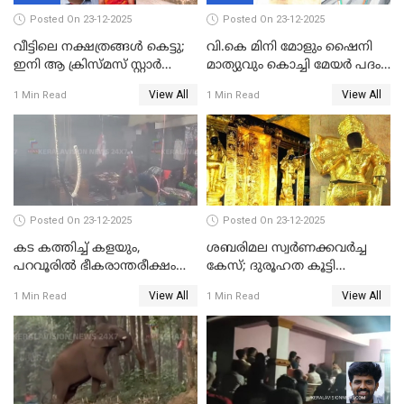
Posted On 23-12-2025
Posted On 23-12-2025
വീട്ടിലെ നക്ഷത്രങ്ങൾ കെട്ടു;
വി.കെ മിനി മോളും ഷൈനി
ഇനി ആ ക്രിസ്മസ് സ്റ്റാർ
മാത്യുവും കൊച്ചി മേയർ പദം
മാത്രം; പൈതങ്ങൾക്ക്
പങ്കിടും; ദീപ്തി മേരി വർഗീസ്
View All
View All
1 Min Read
1 Min Read
വേണ്ടിയുള്ള
മേയറാകില്ല
പിടിവലിക്കിടയിൽ
അപ്പൂപ്പനെതിരെ പോക്സോ
കേസ് ഒടുവിൽ 4 ജീവനുകൾ
പൊലിഞ്ഞു
Posted On 23-12-2025
Posted On 23-12-2025
കട കത്തിച്ച് കളയും,
ശബരിമല സ്വര്‍ണക്കവര്‍ച്ച
പറവൂരില്‍ ഭീകരാന്തരീക്ഷം
കേസ്; ദുരൂഹത കൂട്ടി
സൃഷ്ടിച്ച് കുട്ടി ലഹരിസംഘം
വിദേശവ്യവസായിയുടെ മൊഴി
View All
View All
1 Min Read
1 Min Read