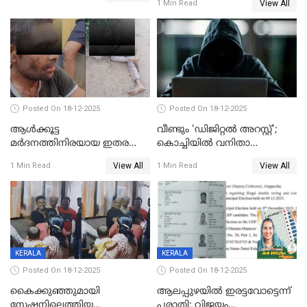
View All
1 Min Read
Posted On 18-12-2025
Posted On 18-12-2025
ആൾക്കൂട്ട
വീണ്ടും 'ഡിജിറ്റല്‍ അറസ്റ്റ്';
മർദനത്തിനിരയായ ഇതര
കൊച്ചിയില്‍ വനിതാ
സംസ്ഥാന തൊഴിലാളി മരിച്ചു;
ഡോക്ടര്‍ക്ക് നഷ്ടമായത് 6.38
View All
View All
1 Min Read
1 Min Read
നടുക്കുന്ന സംഭവം
കോടി രൂപ
വാളയാറിൽ
KERALA
KERALA
Posted On 18-12-2025
Posted On 18-12-2025
കൈക്കുഞ്ഞുമായി
ആലപ്പുഴയിൽ ഇരട്ടവോട്ടെന്ന്
സ്റ്റേഷനിലെത്തിയ
പരാതി; വിജയം