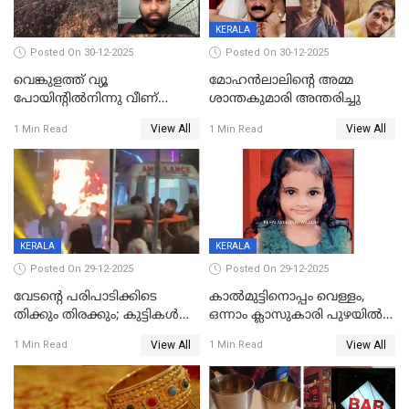
KERALA
Posted On 30-12-2025
Posted On 30-12-2025
വെങ്കുളത്ത് വ്യൂ
മോഹന്‍ലാലിന്‍റെ അമ്മ
പോയിന്റിൽനിന്നു വീണ്
ശാന്തകുമാരി അന്തരിച്ചു
യുവാവ് മരിച്ചു
View All
View All
1 Min Read
1 Min Read
KERALA
KERALA
Posted On 29-12-2025
Posted On 29-12-2025
വേടന്റെ പരിപാടിക്കിടെ
കാൽമുട്ടിനൊപ്പം വെള്ളം,
തിക്കും തിരക്കും; കുട്ടികള്‍
ഒന്നാം ക്ലാസുകാരി പുഴയിൽ
ഉള്‍പ്പെടെ നിരവധി പേര്‍ക്ക്
മുങ്ങി മരിച്ചു; ദാരുണ സംഭവം
View All
View All
1 Min Read
1 Min Read
പരിക്ക്; പാളം മറികടന്ന
കുട്ടികൾക്കൊപ്പം
യുവാവ് ട്രെയിന്‍ തട്ടി മരിച്ചു
കളിക്കുന്നതിനിടെ