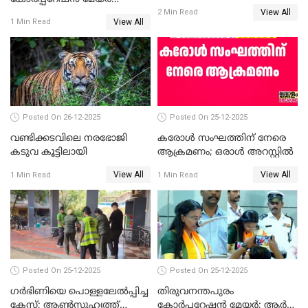
പരസ്യമായി പ്രഖ്യാപിച്ചില്ല
View All
തെരഞ്ഞെടുപ്പ്; സിപിഐഎം
2 Min Read
View All
1 Min Read
ഹൈക്കോടതിയിലേക്ക്;
സത്യപ്രതിജ്ഞ ചടങ്ങില്‍
ചട്ടലംഘനമെന്ന് പാർട്ടി
Posted On 26-12-2025
Posted On 25-12-2025
വണ്ടിക്കടവിലെ നരഭോജി
കരോള്‍ സംഘത്തിന് നേരെ
കടുവ കൂട്ടിലായി
ആക്രമണം; ഒരാള്‍ അറസ്റ്റില്‍
View All
View All
1 Min Read
1 Min Read
Posted On 25-12-2025
Posted On 25-12-2025
ഗര്‍ഭിണിയെ പൊള്ളലേല്‍പ്പിച്ച
തിരുവനന്തപുരം
കേസ്; ആണ്‍സുഹൃത്ത്
കോര്‍പ്പറേഷന്‍ മേയർ; ആര്‍