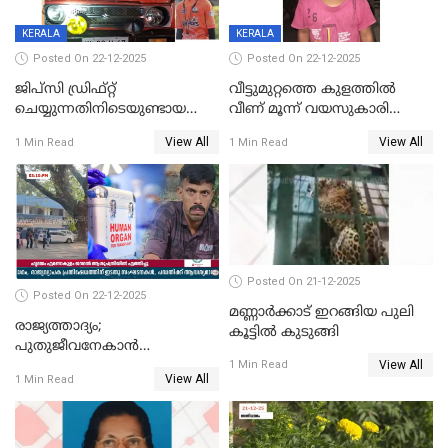
KERALA
KERALA
Posted On 22-12-2025
Posted On 22-12-2025
ജിപ്സി ഡ്രിഫ്റ്റ്
വീട്ടുമുറ്റത്തെ കുളത്തിൽ
ചെയ്യുന്നതിനിടെയുണ്ടായ
വീണ് മൂന്ന് വയസുകാരി
അപകടം; 14 വയസുകാരന്
മരിച്ചു
View All
View All
1 Min Read
1 Min Read
ദാരുണാന്ത്യം; ജീപ്സി
ഓടിച്ചയാൾ അറസ്റ്റിൽ.
Posted On 21-12-2025
Posted On 22-12-2025
മണ്ണാർക്കാട് ഇറങ്ങിയ പുലി
രാജ്യത്താദ്യം;
കൂട്ടിൽ കുടുങ്ങി
പുതുജീവനേകാൻ
View All
ഷിബുവിന്റെ ഹൃദയം
1 Min Read
View All
1 Min Read
എറണാകുളം സർക്കാർ
ജനറൽ
ആശുപത്രിയിലെത്തിച്ചു