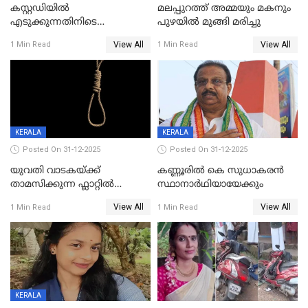
കസ്റ്റഡിയിൽ
മലപ്പുറത്ത് അമ്മയും മകനും
എടുക്കുന്നതിനിടെ
പുഴയിൽ മുങ്ങി മരിച്ചു
വിലങ്ങുമായി രക്ഷപ്പെട്ട
View All
View All
1 Min Read
1 Min Read
വധശ്രമക്കേസ് പ്രതി പിടിയിൽ
KERALA
KERALA
Posted On 31-12-2025
Posted On 31-12-2025
യുവതി വാടകയ്ക്ക്
കണ്ണൂരിൽ കെ സുധാകരൻ
താമസിക്കുന്ന ഫ്ലാറ്റില്‍
സ്ഥാനാർഥിയായേക്കും
തൂങ്ങിമരിച്ച നിലയില്‍;
View All
View All
1 Min Read
1 Min Read
സംഭവം കൈതപ്പൊയിലില്‍
KERALA