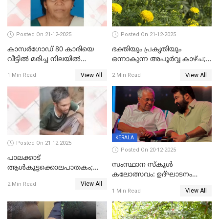
Posted On 21-12-2025
Posted On 21-12-2025
കാസർഗോഡ് 80 കാരിയെ
ഭക്തിയും പ്രകൃതിയും
വീട്ടിൽ മരിച്ച നിലയിൽ
ഒന്നാകുന്ന അപൂര്‍വ്വ കാഴ്ച;
കണ്ടെത്തി
ഭക്തർക്ക്
View All
View All
1 Min Read
2 Min Read
കാഴ്ചാനുഭവമൊരുക്കി
ശബരീ നന്ദനം
KERALA
Posted On 21-12-2025
Posted On 20-12-2025
പാലക്കാട്‌
സംസ്ഥാന സ്കൂൾ
ആൾകൂട്ടക്കൊലപാതകം;
കലോത്സവം: ഉദ്ഘാടനം
അന്വേഷണം
View All
മുഖ്യമന്ത്രി, സമാപനത്തിൽ
2 Min Read
ഊർജ്ജിതമാക്കിമാക്കി
View All
1 Min Read
മുഖ്യാതിഥിയായി
ക്രൈംബ്രാഞ്ച്
മോഹൻലാൽ