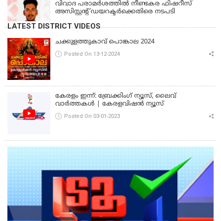
വിവാദ പരാമര്‍ശത്തില്‍ നീണ്ടകര ഫിഷറീസ്
അസിസ്റ്റന്റ് ഡയറക്ടര്‍ക്കെതിരെ നടപടി
LATEST DISTRICT VIDEOS
ചക്കുളത്തുകാവ് പൊങ്കാല 2024
Posted On 13-12-2024
കേരളം ഇന്ന്: ബ്രേക്കിംഗ് ന്യൂസ്, ലൈവ്
വാർത്തകൾ | കേരളവിഷൻ ന്യൂസ്
Posted On 03-01-2023