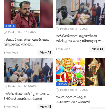
സഹോദരിപുത്രന് ജീവപര്യന്തം
റിപ്പോർട്ട്
KERALA
Posted On 19-12-2025
Posted On 19-12-2025
ഗര്‍ഭിണിയായ യുവതിയെ
സ്കൂൾ ബസിൽ എൽകെജി
മര്‍ദിച്ച സംഭവം; ജിസ്‌ട്രേറ്റ് തല
വിദ്യാര്‍ത്ഥിനിയെ
അന്വേഷണം വേണമെന്ന്
View All
ലൈംഗികമായി ഉപദ്രവിച്ചു;
1 Min Read
യുവതി
View All
1 Min Read
ക്ലീനര്‍ പിടിയിൽ
KERALA
Posted On 19-12-2025
Posted On 18-12-2025
ഗര്‍ഭിണിയെ മർദിച്ച സംഭവം;
സംസ്ഥാന സ്കൂൾ
SHOക്ക് സസ്പെൻഷൻ
കലോത്സവം: പന്തൽ
View All
കാൽനാട്ടൽ 20 ന്
1 Min Read