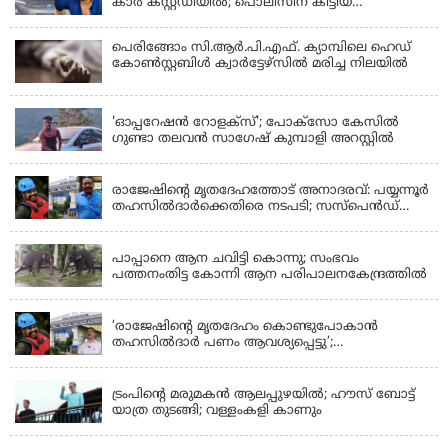
കാർ കസ്റ്റഡിയിൽ; പൊലീസിന് കിട്ടിയ
വാഹനത്തിന്റെ ഉടമ അർജുന്റെ ഭാര്യ
പെരിങ്ങോം സി.ആർ.പി.എഫ്. ക്യാമ്പിലെ ഹെഡ്
കോൺസ്റ്റബിൾ ക്വാർട്ടേഴ്സിൽ മരിച്ച നിലയിൽ
LATEST NEWS
'ഓപ്പറേഷൻ റോളക്സ്'; പോക്സോ കേസിൽ
ഗുണ്ടാ തലവൻ സാഗേഷ് കുമ്പാളി അറസ്റ്റിൽ
KERALA
രാജേഷിന്റെ മൃതദേഹത്തോട് അനാദരവ്: പയ്യന്നൂർ
തഹസിൽദാർക്കെതിരെ നടപടി; സസ്പെൻഡ്
ചെയ്യാൻ നിർദേശം നൽകി മന്ത്രി
KERALA
പാപ്പാനെ ആന ചവിട്ടി കൊന്നു; സംഭവം
പത്തനംതിട്ട കോന്നി ആന പരിപാലനകേന്ദ്രത്തിൽ
KERALA
‘രാജേഷിന്‍റെ മൃതദേഹം കൊണ്ടുപോകാന്‍
തഹസില്‍ദാര്‍ പണം ആവശ്യപ്പെട്ടു’;
ഗുരുതരആരോപണം
LATEST NEWS
ട്രംപിന്റെ മരുമകന്‍ ആലപ്പുഴയില്‍; ഹൗസ് ബോട്ട്
യാത്ര തുടങ്ങി; വള്ളംകളി കാണും