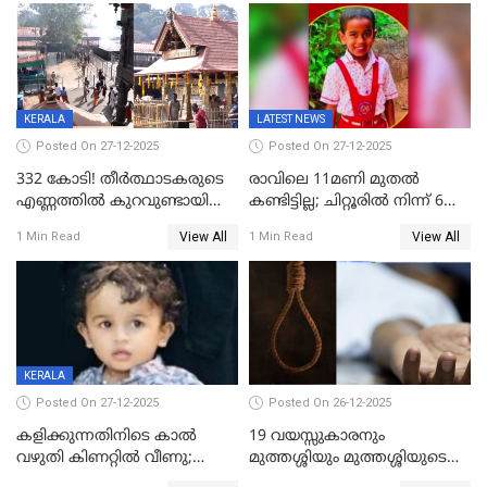
ഫേഷ്യലിന് 300 രൂപ
ആവശ്യപ്പെട്ടതിനെച്ചൊല്ലി
KERALA
LATEST NEWS
Posted On 27-12-2025
Posted On 27-12-2025
332 കോടി! തീർത്ഥാടകരുടെ
രാവിലെ 11മണി മുതൽ
എണ്ണത്തിൽ കുറവുണ്ടായിട്ടും
കണ്ടിട്ടില്ല; ചിറ്റൂരിൽ നിന്ന് 6
ശബരിമലയിൽ വരുമാനം
വയസ്സുകാരനെ കാണാതായി
View All
View All
1 Min Read
1 Min Read
കുതിച്ചുയരുന്നു
KERALA
Posted On 27-12-2025
Posted On 26-12-2025
കളിക്കുന്നതിനിടെ കാൽ
19 വയസ്സുകാരനും
വഴുതി കിണറ്റിൽ വീണു;
മുത്തശ്ശിയും മുത്തശ്ശിയുടെ
ഒന്നര വയസ്സുകാരന്
സഹോദരിയും വീട്ടിൽ തൂങ്ങി