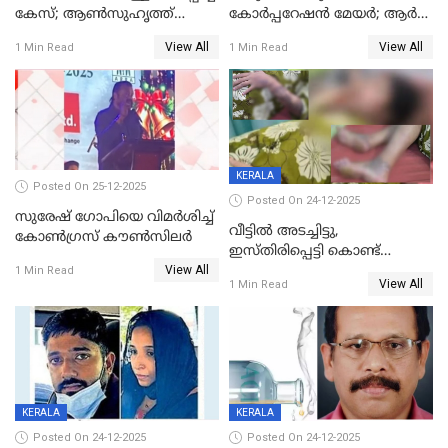
കേസ്; ആണ്‍സുഹൃത്ത്
കോര്‍പ്പറേഷന്‍ മേയർ; ആര്‍
പിടിയില്‍
ശ്രീലേഖയ്ക്ക് മുൻതൂക്കം
View All
View All
1 Min Read
1 Min Read
KERALA
Posted On 25-12-2025
Posted On 24-12-2025
സുരേഷ് ഗോപിയെ വിമര്‍ശിച്ച്
വീട്ടിൽ അടച്ചിട്ടു,
കോണ്‍ഗ്രസ് കൗണ്‍സിലര്‍
ഇസ്തിരിപ്പെട്ടി കൊണ്ട്
View All
പൊള്ളിച്ചു; 8 മാസം
1 Min Read
View All
1 Min Read
ഗർഭിണിയായ യുവതിക്ക് ക്രൂര
മർദനം
KERALA
KERALA
Posted On 24-12-2025
Posted On 24-12-2025