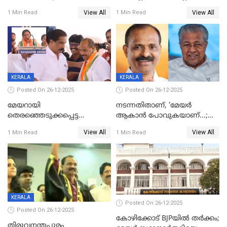
ഒന്നര വയസ്സുകാരന്
സഹോദരിയും വീട്ടിൽ തൂങ്ങി
View All
View All
1 Min Read
1 Min Read
ദാരുണാന്ത്യം
മരിച്ചനിലയിൽ
KERALA
KERALA
Posted On 26-12-2025
Posted On 26-12-2025
മേയറായി
നടന്നതിതാണ്, ‘മേയർ
തെരഞ്ഞെടുക്കപ്പെട്ട
ആകാൻ പോവുകയാണ്...;
ശേഷമുള്ള പി ഇന്ദിരയുടെ
ആവട്ടെ, അഭിനന്ദനങ്ങൾ’;
View All
View All
1 Min Read
1 Min Read
ആദ്യ വോട്ട് അസാധു; കണ്ണൂർ
മുഖ്യമന്ത്രിയുടെ ഓഫീസ്
ഡെപ്യൂട്ടി മേയർ സ്ഥാനത്ത്
തന്നെ വിശദീകരിയ്ക്കുന്നു;
താഹിറിന് വിജയം
സത്യമിതാണ്
KERALA
Posted On 26-12-2025
Posted On 26-12-2025
കോഴിക്കോട് BJPയിൽ തർക്കം;
തിരുവനന്തപുരം