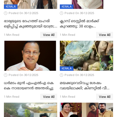
KERALA
KERALA
Posted On 30-12-2025
Posted On 30-12-2025
ഭാര്യയുടെ ദേഹത്ത് ലഹരി
ക്ലാസ് ടെസ്റ്റിൽ മാർക്ക്
ഒളിപ്പിച്ച് കുഞ്ഞുമായി യാത്ര;
കുറഞ്ഞു; 38 ഓളം
ഓട്ടോ വളഞ്ഞ് ദമ്പതികളെ
വിദ്യാർഥികളെ ട്യൂഷൻ
View All
View All
1 Min Read
1 Min Read
പിടികൂടി പൊലീസ്
സെന്ററിലെ അധ്യാപകന്‍
മർദിച്ചതായി പരാതി
KERALA
Posted On 30-12-2025
Posted On 30-12-2025
ധർമടം മുൻ എംഎല്‍എ കെ
മയക്കുവെടിവച്ച ശേഷം
കെ നാരായണന്‍ അന്തരിച്ചു
വലയിലാക്കി; കിണറ്റിൽ വീണ
കടുവയെ പുറത്തെത്തിച്ചു
View All
View All
1 Min Read
1 Min Read