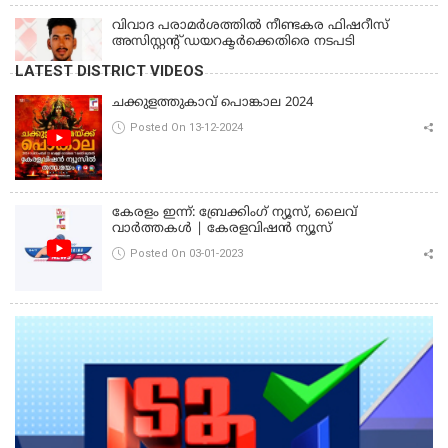
വിവാദ പരാമര്‍ശത്തില്‍ നീണ്ടകര ഫിഷറീസ്
അസിസ്റ്റന്റ് ഡയറക്ടര്‍ക്കെതിരെ നടപടി
LATEST DISTRICT VIDEOS
ചക്കുളത്തുകാവ് പൊങ്കാല 2024
Posted On 13-12-2024
കേരളം ഇന്ന്: ബ്രേക്കിംഗ് ന്യൂസ്, ലൈവ്
വാർത്തകൾ | കേരളവിഷൻ ന്യൂസ്
Posted On 03-01-2023