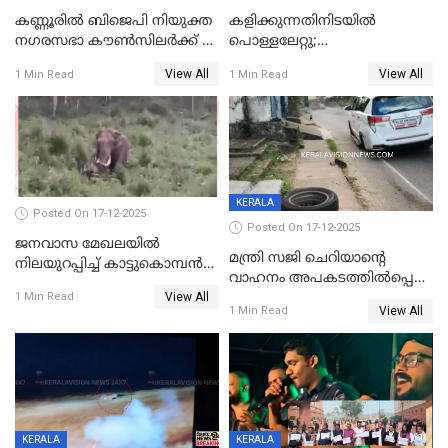
കണ്ണൂരിൽ ബിജെപി നിയുക്ത
കളിക്കുന്നതിനിടയിൽ
നഗരസഭാ കൗൺസിലർക്ക് 36
പൊള്ളലേറ്റു;
വർഷം തടവുശിക്ഷ
ചികിത്സയിലായിരുന്ന രണ്ടാം
View All
View All
1 Min Read
1 Min Read
ക്ലാസ് വിദ്യാർത്ഥിനി മരിച്ചു
KERALA
Posted On 17-12-2025
Posted On 17-12-2025
ജനവാസ മേഖലയില്‍
മന്ത്രി സജി ചെറിയാന്റെ
നിലയുറപ്പിച്ച് കാട്ടുകൊമ്പന്‍
വാഹനം അപകടത്തിൽപ്പെട്ടു;
പടയപ്പ
View All
മന്ത്രിയും സംഘവും
1 Min Read
View All
1 Min Read
രക്ഷപ്പെട്ടത് തലനാരിടയ്ക്ക്
KERALA
KERALA