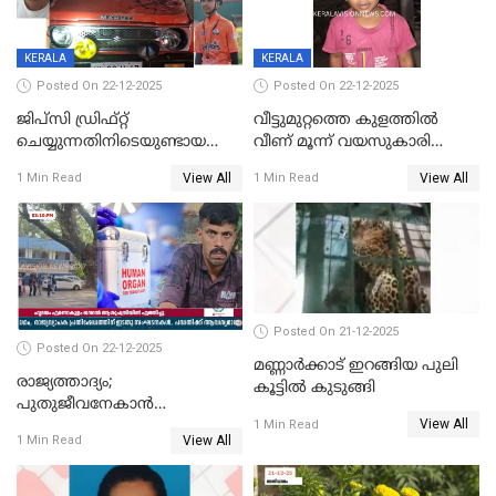
KERALA
KERALA
Posted On 22-12-2025
Posted On 22-12-2025
ജിപ്സി ഡ്രിഫ്റ്റ്
വീട്ടുമുറ്റത്തെ കുളത്തിൽ
ചെയ്യുന്നതിനിടെയുണ്ടായ
വീണ് മൂന്ന് വയസുകാരി
അപകടം; 14 വയസുകാരന്
മരിച്ചു
View All
View All
1 Min Read
1 Min Read
ദാരുണാന്ത്യം; ജീപ്സി
ഓടിച്ചയാൾ അറസ്റ്റിൽ.
Posted On 21-12-2025
Posted On 22-12-2025
മണ്ണാർക്കാട് ഇറങ്ങിയ പുലി
രാജ്യത്താദ്യം;
കൂട്ടിൽ കുടുങ്ങി
പുതുജീവനേകാൻ
View All
ഷിബുവിന്റെ ഹൃദയം
1 Min Read
View All
1 Min Read
എറണാകുളം സർക്കാർ
ജനറൽ
ആശുപത്രിയിലെത്തിച്ചു