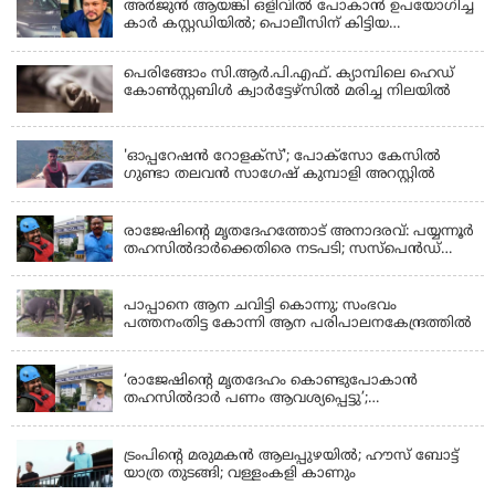
അർജുൻ ആയങ്കി ഒളിവിൽ പോകാൻ ഉപയോഗിച്ച
കാർ കസ്റ്റഡിയിൽ; പൊലീസിന് കിട്ടിയ
വാഹനത്തിന്റെ ഉടമ അർജുന്റെ ഭാര്യ
പെരിങ്ങോം സി.ആർ.പി.എഫ്. ക്യാമ്പിലെ ഹെഡ്
കോൺസ്റ്റബിൾ ക്വാർട്ടേഴ്സിൽ മരിച്ച നിലയിൽ
LATEST NEWS
'ഓപ്പറേഷൻ റോളക്സ്'; പോക്സോ കേസിൽ
ഗുണ്ടാ തലവൻ സാഗേഷ് കുമ്പാളി അറസ്റ്റിൽ
KERALA
രാജേഷിന്റെ മൃതദേഹത്തോട് അനാദരവ്: പയ്യന്നൂർ
തഹസിൽദാർക്കെതിരെ നടപടി; സസ്പെൻഡ്
ചെയ്യാൻ നിർദേശം നൽകി മന്ത്രി
KERALA
പാപ്പാനെ ആന ചവിട്ടി കൊന്നു; സംഭവം
പത്തനംതിട്ട കോന്നി ആന പരിപാലനകേന്ദ്രത്തിൽ
KERALA
‘രാജേഷിന്‍റെ മൃതദേഹം കൊണ്ടുപോകാന്‍
തഹസില്‍ദാര്‍ പണം ആവശ്യപ്പെട്ടു’;
ഗുരുതരആരോപണം
LATEST NEWS
ട്രംപിന്റെ മരുമകന്‍ ആലപ്പുഴയില്‍; ഹൗസ് ബോട്ട്
യാത്ര തുടങ്ങി; വള്ളംകളി കാണും