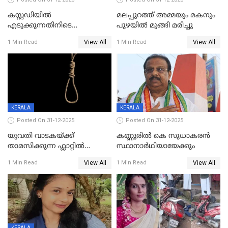
കസ്റ്റഡിയിൽ
മലപ്പുറത്ത് അമ്മയും മകനും
എടുക്കുന്നതിനിടെ
പുഴയിൽ മുങ്ങി മരിച്ചു
വിലങ്ങുമായി രക്ഷപ്പെട്ട
View All
View All
1 Min Read
1 Min Read
വധശ്രമക്കേസ് പ്രതി പിടിയിൽ
KERALA
KERALA
Posted On 31-12-2025
Posted On 31-12-2025
യുവതി വാടകയ്ക്ക്
കണ്ണൂരിൽ കെ സുധാകരൻ
താമസിക്കുന്ന ഫ്ലാറ്റില്‍
സ്ഥാനാർഥിയായേക്കും
തൂങ്ങിമരിച്ച നിലയില്‍;
View All
View All
1 Min Read
1 Min Read
സംഭവം കൈതപ്പൊയിലില്‍
KERALA