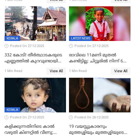
കേസ്; തർക്കമുണ്ടായത്
അപകടം കണ്ണൂരിൽ
ഫേഷ്യലിന് 300 രൂപ
ആവശ്യപ്പെട്ടതിനെച്ചൊല്ലി
KERALA
LATEST NEWS
Posted On 27-12-2025
Posted On 27-12-2025
332 കോടി! തീർത്ഥാടകരുടെ
രാവിലെ 11മണി മുതൽ
എണ്ണത്തിൽ കുറവുണ്ടായിട്ടും
കണ്ടിട്ടില്ല; ചിറ്റൂരിൽ നിന്ന് 6
ശബരിമലയിൽ വരുമാനം
വയസ്സുകാരനെ കാണാതായി
View All
View All
1 Min Read
1 Min Read
കുതിച്ചുയരുന്നു
KERALA
Posted On 27-12-2025
Posted On 26-12-2025
കളിക്കുന്നതിനിടെ കാൽ
19 വയസ്സുകാരനും
വഴുതി കിണറ്റിൽ വീണു;
മുത്തശ്ശിയും മുത്തശ്ശിയുടെ