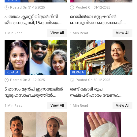
Posted On 31-12-2025
Posted On 31-12-2025
പത്താം ക്ലാസ്സ് വിദ്യാര്‍ഥിനി
റെയിൽവേ സ്റ്റേഷനിൽ
ജീവനൊടുക്കി;15കാരിയെ
ബന്ധുവിനെ കൊണ്ടാക്കി
കണ്ടെത്തിയത്
മടങ്ങുന്നതിനിടെ ടോറസ്സ്
View All
View All
1 Min Read
1 Min Read
കിടപ്പുമുറിയില്‍ തൂങ്ങി മരിച്ച
ലോറി സ്കൂട്ടറിൽ ഇടിച്ചു :
നിലയിൽ
യുവതിക്ക് ദാരുണാന്ത്യം
KERALA
KERALA
Posted On 31-12-2025
Posted On 30-12-2025
5 മാസം മുൻപ് ഇസ്രയേലിൽ
രണ്ട് കോടി രൂപ
ദുരൂഹസാഹചര്യത്തിൽ
നഷ്ടപരിഹാരം വേണം;
മരിച്ചനിലയിൽ കണ്ടെത്തിയ
ജിസിഡിഎക്ക് വക്കീൽ
View All
View All
1 Min Read
1 Min Read
മലയാളി യുവാവിന്റെ ഭാര്യയും
നോട്ടീസയച്ച് ഉമാ തോമസ്
മരിച്ചു