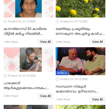
Posted On 21-12-2025
Posted On 21-12-2025
കാസർഗോഡ് 80 കാരിയെ
ഭക്തിയും പ്രകൃതിയും
വീട്ടിൽ മരിച്ച നിലയിൽ
ഒന്നാകുന്ന അപൂര്‍വ്വ കാഴ്ച;
കണ്ടെത്തി
ഭക്തർക്ക്
View All
View All
1 Min Read
2 Min Read
കാഴ്ചാനുഭവമൊരുക്കി
ശബരീ നന്ദനം
KERALA
Posted On 21-12-2025
Posted On 20-12-2025
പാലക്കാട്‌
സംസ്ഥാന സ്കൂൾ
ആൾകൂട്ടക്കൊലപാതകം;
കലോത്സവം: ഉദ്ഘാടനം
അന്വേഷണം
View All
മുഖ്യമന്ത്രി, സമാപനത്തിൽ
2 Min Read
ഊർജ്ജിതമാക്കിമാക്കി
View All
1 Min Read
മുഖ്യാതിഥിയായി
ക്രൈംബ്രാഞ്ച്
മോഹൻലാൽ