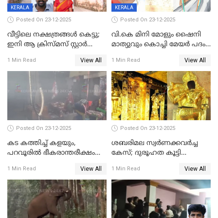
KERALA
KERALA
Posted On 23-12-2025
Posted On 23-12-2025
വീട്ടിലെ നക്ഷത്രങ്ങൾ കെട്ടു;
വി.കെ മിനി മോളും ഷൈനി
ഇനി ആ ക്രിസ്മസ് സ്റ്റാർ
മാത്യുവും കൊച്ചി മേയർ പദം
മാത്രം; പൈതങ്ങൾക്ക്
പങ്കിടും; ദീപ്തി മേരി വർഗീസ്
View All
View All
1 Min Read
1 Min Read
വേണ്ടിയുള്ള
മേയറാകില്ല
പിടിവലിക്കിടയിൽ
അപ്പൂപ്പനെതിരെ പോക്സോ
കേസ് ഒടുവിൽ 4 ജീവനുകൾ
പൊലിഞ്ഞു
Posted On 23-12-2025
Posted On 23-12-2025
കട കത്തിച്ച് കളയും,
ശബരിമല സ്വര്‍ണക്കവര്‍ച്ച
പറവൂരില്‍ ഭീകരാന്തരീക്ഷം
കേസ്; ദുരൂഹത കൂട്ടി
സൃഷ്ടിച്ച് കുട്ടി ലഹരിസംഘം
വിദേശവ്യവസായിയുടെ മൊഴി
View All
View All
1 Min Read
1 Min Read