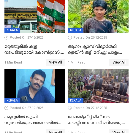
കസ്റ്റഡിയിൽ
KERALA
KERALA
Posted On 27-12-2025
Posted On 27-12-2025
മറ്റത്തൂരിൽ കൂട്ട
ആറാം ക്ലാസ് വിദ്യാർത്ഥി
നടപടിയുമായി കോണ്‍ഗ്രസ്,
ട്രെയിൻ തട്ടി മരിച്ചു; പാളം
ബിജെപി പാളയത്തിലെത്തിയ
മുറിച്ചുകടക്കുന്നതിനിടെ
View All
View All
1 Min Read
1 Min Read
എട്ട് പേര്‍ ഉള്‍പ്പെടെ
അപകടം മലപ്പുറത്ത്
പത്തുപേരെ പുറത്താക്കി,
ചൊവ്വന്നൂരിലും നടപടി
KERALA
KERALA
Posted On 27-12-2025
Posted On 27-12-2025
കണ്ണൂരിൽ യു.പി
കോണ്‍ക്രീറ്റ് മിക്‌സര്‍
സ്വദേശിയുടെ മരണത്തിൽ
കയറ്റിവന്ന ലോറി മറിഞ്ഞു;
അഞ്ചംഗ സംഘത്തിനെതിരെ
രണ്ടുപേര്‍ക്ക് ദാരുണാന്ത്യം;
View All
View All
1 Min Read
1 Min Read