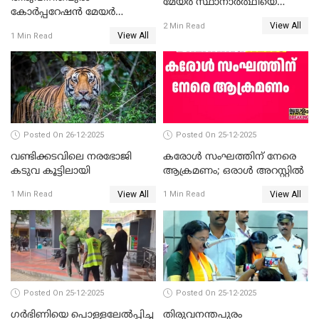
മേയർ സ്ഥാനാർത്ഥിയെ
കോര്‍പ്പറേഷന്‍ മേയര്‍
പരസ്യമായി പ്രഖ്യാപിച്ചില്ല
View All
തെരഞ്ഞെടുപ്പ്; സിപിഐഎം
2 Min Read
View All
1 Min Read
ഹൈക്കോടതിയിലേക്ക്;
സത്യപ്രതിജ്ഞ ചടങ്ങില്‍
ചട്ടലംഘനമെന്ന് പാർട്ടി
Posted On 26-12-2025
Posted On 25-12-2025
വണ്ടിക്കടവിലെ നരഭോജി
കരോള്‍ സംഘത്തിന് നേരെ
കടുവ കൂട്ടിലായി
ആക്രമണം; ഒരാള്‍ അറസ്റ്റില്‍
View All
View All
1 Min Read
1 Min Read
Posted On 25-12-2025
Posted On 25-12-2025
ഗര്‍ഭിണിയെ പൊള്ളലേല്‍പ്പിച്ച
തിരുവനന്തപുരം