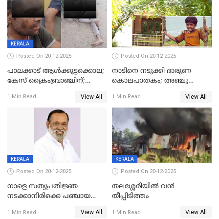
KERALA
Posted On 20-12-2025
Posted On 20-12-2025
പാലക്കാട് ആൾക്കൂട്ടക്കൊല;
നാടിനെ നടുക്കി ദാരുണ
കേസ് ക്രൈംബ്രാഞ്ചിന്;
കൊലപാതകം; അഞ്ചു
DYSPയുടെ നേതൃത്വത്തിൽ
വയസ്സുകാരനെ 'അമ്മ
View All
View All
1 Min Read
1 Min Read
അന്വേഷിക്കും
കഴുത്തുഞെരിച്ച് കൊന്നു
KERALA
KERALA
Posted On 20-12-2025
Posted On 20-12-2025
നാളെ സത്യപ്രതിജ്ഞ
തലശ്ശേരിയിൽ വൻ
നടക്കാനിരിക്കെ പഞ്ചായത്ത്
തീപ്പിടിത്തം
മെമ്പർ മരിച്ചു
View All
View All
1 Min Read
1 Min Read