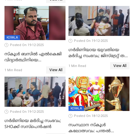
ക്രൂരകൊലപാതകത്തില്‍
മുറിവുകളെന്ന് പോസ്റ്റ്‌മോർട്ടം
സഹോദരിപുത്രന് ജീവപര്യന്തം
റിപ്പോർട്ട്
KERALA
Posted On 19-12-2025
Posted On 19-12-2025
ഗര്‍ഭിണിയായ യുവതിയെ
സ്കൂൾ ബസിൽ എൽകെജി
മര്‍ദിച്ച സംഭവം; ജിസ്‌ട്രേറ്റ് തല
വിദ്യാര്‍ത്ഥിനിയെ
അന്വേഷണം വേണമെന്ന്
View All
ലൈംഗികമായി ഉപദ്രവിച്ചു;
1 Min Read
യുവതി
View All
1 Min Read
ക്ലീനര്‍ പിടിയിൽ
KERALA
Posted On 19-12-2025
Posted On 18-12-2025
ഗര്‍ഭിണിയെ മർദിച്ച സംഭവം;
സംസ്ഥാന സ്കൂൾ
SHOക്ക് സസ്പെൻഷൻ
കലോത്സവം: പന്തൽ