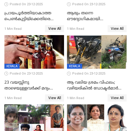
Posted On 23-12-2025
Posted On 23-12-2025
പ്രായപൂർത്തിയാകാത്ത
ആരും തന്നെ
പെൺകുട്ടിയ്ക്കെതിരെ
ഔദ്യോഗികമായി
ലൈംഗികാതിക്രമം; 36കാരന്
അറിയിച്ചിട്ടില്ല, മേയറെ
View All
View All
1 Min Read
1 Min Read
59 വർഷം തടവും 90,൦൦൦ രൂപ
കണ്ടെത്താൻ ഇന്ന് കോർ
പിഴയും ശിക്ഷ
കമ്മിറ്റി കൂടിയില്ല';
അതൃപ്തിയുമായി ദീപ്തി മേരി
വർഗീസ്
KERALA
KERALA
Posted On 23-12-2025
Posted On 23-12-2025
23 വയസ്സിനു
ആ വലിയ ശ്രമം വിഫലം;
താഴെയുള്ളവർക്ക് മദ്യം
വഴിയരികില്‍ ‌ഡോക്ടര്‍മാര്‍
നൽകിയതിനെതിരെ കർശന
ശസ്ത്രക്രിയ നടത്തിയ ലിനു
View All
View All
1 Min Read
1 Min Read
നടപടി;സ്ഥാപനങ്ങൾക്കെതിരെ
മരണത്തിന് കീഴടങ്ങി
രണ്ട് കേസുകൾ