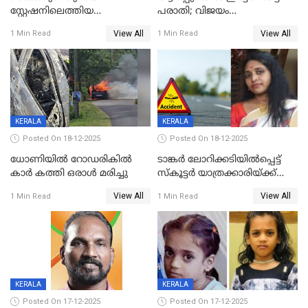
സ്റ്റേഷനിലെത്തിയ
പരാതി; വിജയം
യുവതിയ്ക്ക് മർദ്ദനം; സിഐ
റദ്ദാക്കണമെന്ന് വലിയമരം
View All
View All
1 Min Read
1 Min Read
കരണത്തടിച്ചു; CC ടിവി
വാർഡിലെ എൽഡിഎഫ്
ദൃശ്യങ്ങൾ പുറത്ത്
സ്ഥാനാർത്ഥി
KERALA
KERALA
Posted On 18-12-2025
Posted On 18-12-2025
ധോണിയിൽ റോഡരികിൽ
ടാങ്കർ ലോറിക്കടിയിൽപ്പെട്ട്
കാർ കത്തി ഒരാൾ മരിച്ചു
സ്കൂട്ടർ യാത്രക്കാരിയ്ക്ക്
ദാരുണാന്ത്യം; അപകടം
View All
View All
1 Min Read
1 Min Read
കണ്ടോത്ത് ദേശീയ പാതയിൽ
KERALA
KERALA
Posted On 17-12-2025
Posted On 17-12-2025