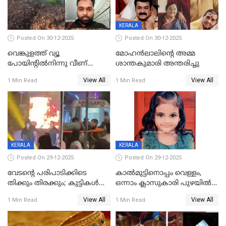
KERALA
Posted On 30-12-2025
Posted On 30-12-2025
വെങ്കുളത്ത് വ്യൂ
മോഹന്‍ലാലിന്‍റെ അമ്മ
പോയിന്റിൽനിന്നു വീണ്
ശാന്തകുമാരി അന്തരിച്ചു
യുവാവ് മരിച്ചു
View All
View All
1 Min Read
1 Min Read
KERALA
KERALA
Posted On 29-12-2025
Posted On 29-12-2025
വേടന്റെ പരിപാടിക്കിടെ
കാൽമുട്ടിനൊപ്പം വെള്ളം,
തിക്കും തിരക്കും; കുട്ടികള്‍
ഒന്നാം ക്ലാസുകാരി പുഴയിൽ
ഉള്‍പ്പെടെ നിരവധി പേര്‍ക്ക്
മുങ്ങി മരിച്ചു; ദാരുണ സംഭവം
View All
View All
1 Min Read
1 Min Read
പരിക്ക്; പാളം മറികടന്ന
കുട്ടികൾക്കൊപ്പം
യുവാവ് ട്രെയിന്‍ തട്ടി മരിച്ചു
കളിക്കുന്നതിനിടെ