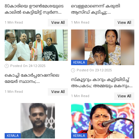
80കാരിയെ ഊൺമേശയുടെ
വെള്ളമാണെന്ന് കരുതി
കാലിൽ കെട്ടിയിട്ട് സ്വർണവും
ആസിഡ് കുടിച്ചു;
പണവും കവർന്നു;
ചികിത്സയിലിരുന്ന ആള്‍
View All
View All
1 Min Read
1 Min Read
കൊച്ചുമകനും സുഹൃത്തും
മരിച്ചു
അറസ്റ്റിൽ
KERALA
Posted On 24-12-2025
Posted On 23-12-2025
കൊച്ചി കോര്‍പ്പറേഷനിലെ
സ്കൂട്ടറും കാറും കൂട്ടിയിടിച്ച്
മേയര്‍ സ്ഥാനം;
അപകടം; അമ്മയും മകനും
കോണ്‍ഗ്രസില്‍ അതൃപതി
View All
മരിച്ചു, മറ്റൊരു മകൻ
1 Min Read
രൂക്ഷം
View All
1 Min Read
ഗുരുതരാവസ്ഥയിൽ
KERALA
KERALA