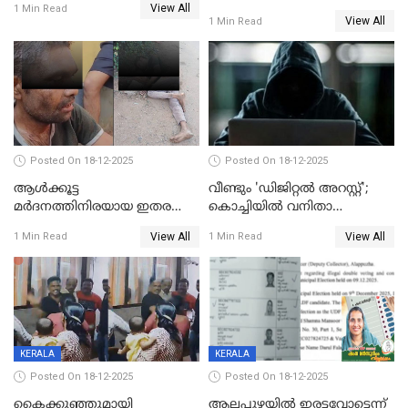
View All
കാൽനാട്ടൽ 20 ന്
1 Min Read
View All
1 Min Read
Posted On 18-12-2025
Posted On 18-12-2025
ആൾക്കൂട്ട
വീണ്ടും 'ഡിജിറ്റല്‍ അറസ്റ്റ്';
മർദനത്തിനിരയായ ഇതര
കൊച്ചിയില്‍ വനിതാ
സംസ്ഥാന തൊഴിലാളി മരിച്ചു;
ഡോക്ടര്‍ക്ക് നഷ്ടമായത് 6.38
View All
View All
1 Min Read
1 Min Read
നടുക്കുന്ന സംഭവം
കോടി രൂപ
വാളയാറിൽ
KERALA
KERALA
Posted On 18-12-2025
Posted On 18-12-2025
കൈക്കുഞ്ഞുമായി
ആലപ്പുഴയിൽ ഇരട്ടവോട്ടെന്ന്