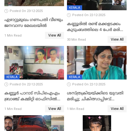
KERALA
Posted On 23-12-2025
Posted On 22-12-2025
ഏഴാറ്റുമുഖം ഗണപതി വീണ്ടും
കണ്ണൂരിൽ രണ്ട് മക്കളടക്കം
ജനവാസ മേഖലയിൽ
കുടുംബത്തിലെ 4 പേർ മരിച്ച
View All
നിലയിൽ
1 Min Read
View All
30 Min Read
KERALA
KERALA
Posted On 22-12-2025
Posted On 22-12-2025
കണ്ണൂർ പാറാട് സിപിഐഎം
ശസ്ത്രക്രിയയ്‌ക്കിടെ യുവതി
ബ്രാഞ്ച് കമ്മിറ്റി ഓഫിസിൽ
മരിച്ചു; ചികിത്സാപ്പിഴവ്
തീയിട്ടു; നേതാക്കളുടെ
ആരോപിച്ച് ബന്ധുക്കൾ;
View All
View All
1 Min Read
1 Min Read
ചിത്രങ്ങളടക്കം കത്തിയ
സംഭവം മാവേലിക്കരയിൽ
നിലയിൽ