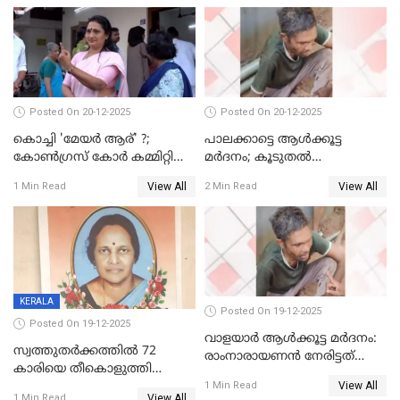
Posted On 20-12-2025
Posted On 20-12-2025
കൊച്ചി 'മേയർ ആര്' ?;
പാലക്കാട്ടെ ആള്‍ക്കൂട്ട
കോണ്‍ഗ്രസ് കോര്‍ കമ്മിറ്റി
മര്‍ദനം; കൂടുതല്‍
യോഗം ചൊവ്വാഴ്ച
അറസ്റ്റുണ്ടാവും, മര്‍ദിച്ചത് 15
View All
View All
1 Min Read
2 Min Read
അംഗ സംഘമെന്ന് വിവരം
KERALA
Posted On 19-12-2025
Posted On 19-12-2025
വാളയാർ ആൾക്കൂട്ട മർദനം:
സ്വത്തുതര്‍ക്കത്തില്‍ 72
രാംനാരായണൻ നേരിട്ടത്
കാരിയെ തീകൊളുത്തി
കൊടും ക്രൂരത; ശരീരത്തിൽ
View All
കൊന്നു;
1 Min Read
നാൽപ്പതിലേറെ
View All
1 Min Read