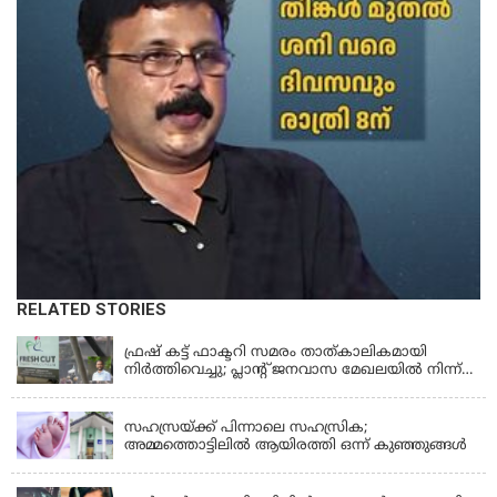
RELATED STORIES
KERALA
ഫ്രഷ് കട്ട് ഫാക്ടറി സമരം താത്കാലികമായി
നിർത്തിവെച്ചു; പ്ലാൻ്റ് ജനവാസ മേഖലയിൽ നിന്ന്
മാറ്റാൻ കമ്പനി സന്നദ്ധത അറിയിച്ചതായി പി.കെ
KERALA
ഫിറോസ് എംഎൽഎ
സഹസ്രയ്ക്ക് പിന്നാലെ സഹസ്രിക;
അമ്മത്തൊട്ടിലില്‍ ആയിരത്തി ഒന്ന് കുഞ്ഞുങ്ങള്‍
KERALA