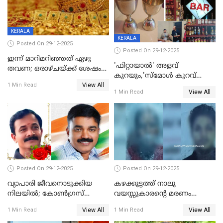
KERALA
KERALA
Posted On 29-12-2025
Posted On 29-12-2025
ഇന്ന് മാറിമറിഞ്ഞത് ഏഴു
'ഫിറ്റായാൽ' അളവ്
തവണ; ഒരാഴ്ചയ്ക്ക് ശേഷം
കുറയും,'സ്‌മോൾ കുറവ്
സ്വർണവിലയിൽ ഇടിവ്
View All
പിടികൂടി; ബാറിന് 25,000 രൂപ
1 Min Read
View All
1 Min Read
പിഴ
Posted On 29-12-2025
Posted On 29-12-2025
വ്യാപാരി ജീവനൊടുക്കിയ
കഴക്കൂട്ടത്ത് നാലു
നിലയില്‍; കോണ്‍ഗ്രസ്
വയസ്സുകാരന്റെ മരണം
കൗണ്‍സിലറുടെ
കൊലപാതകം: അമ്മയും
View All
View All
1 Min Read
1 Min Read
മാനസികപീഡനമെന്ന് കുറിപ്പ്
സുഹൃത്തും പൊലീസ്