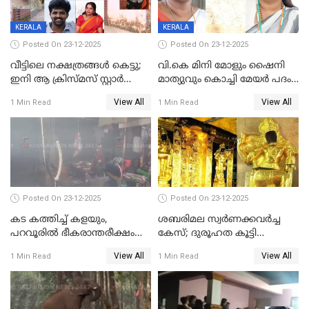
KERALA
KERALA
Posted On 23-12-2025
Posted On 23-12-2025
വീട്ടിലെ നക്ഷത്രങ്ങൾ കെട്ടു;
വി.കെ മിനി മോളും ഷൈനി
ഇനി ആ ക്രിസ്മസ് സ്റ്റാർ
മാത്യുവും കൊച്ചി മേയർ പദം
മാത്രം; പൈതങ്ങൾക്ക്
പങ്കിടും; ദീപ്തി മേരി വർഗീസ്
View All
View All
1 Min Read
1 Min Read
വേണ്ടിയുള്ള
മേയറാകില്ല
പിടിവലിക്കിടയിൽ
അപ്പൂപ്പനെതിരെ പോക്സോ
കേസ് ഒടുവിൽ 4 ജീവനുകൾ
പൊലിഞ്ഞു
Posted On 23-12-2025
Posted On 23-12-2025
കട കത്തിച്ച് കളയും,
ശബരിമല സ്വര്‍ണക്കവര്‍ച്ച
പറവൂരില്‍ ഭീകരാന്തരീക്ഷം
കേസ്; ദുരൂഹത കൂട്ടി
സൃഷ്ടിച്ച് കുട്ടി ലഹരിസംഘം
വിദേശവ്യവസായിയുടെ മൊഴി
View All
View All
1 Min Read
1 Min Read