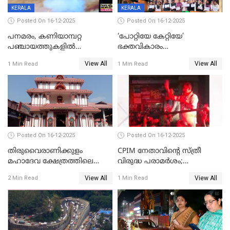
KERALA
KERALA
Posted On 16-12-2025
Posted On 16-12-2025
പനമരം, കണിയാമ്പറ്റ
‘പോറ്റിയേ കേറ്റിയേ’
പഞ്ചായത്തുകളിൽ
ഭക്തവികാരം
ബുധനാഴ്ച വിദ്യാഭ്യാസ
വ്രണപ്പെടുത്തിയെന്നു
View All
View All
1 Min Read
1 Min Read
സ്ഥാപനങ്ങൾക്ക് അവധി
ഡിജിപിക്ക് പരാതി; ശക്തമായ
നടപടി വേണമെന്നു
സിപിഐഎമ്മും
Posted On 16-12-2025
Posted On 16-12-2025
തിരുവൈരാണിക്കുളം
CPIM നേതാവിൻ്റെ സ്ത്രീ
മഹാദേവ ക്ഷേത്രത്തിലെ
വിരുദ്ധ പരാമർശം;
നടതുറപ്പ് മഹോത്സവത്തിന്
കേസെടുത്ത് പൊലീസ്
View All
View All
2 Min Read
1 Min Read
ജനുവരി 2 ന് തുടക്കമാകും