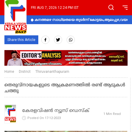
FRI AUG 7, 2026 12:24 PM IST
കനത്തമഴ സാധ്യതയെ തുടർന്ന് കോട്ടയം,ആലപ്പുഴ,വയനാട്
Share this Article
Home
District
Thiruvananthapuram
തെരുവ്നായകളുടെ ആക്രമണത്തില്‍ രണ്ട് ആടുകള്‍
ചത്തു
കേരളവിഷൻ ന്യൂസ് ഡെസ്‌ക്
1 Min Read
Posted On 17-12-2023