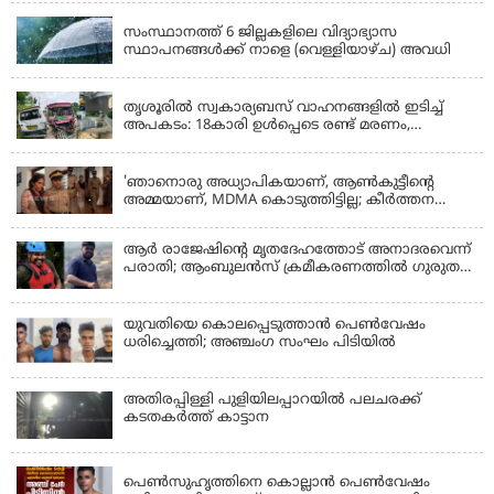
സംസ്ഥാനത്ത് 6 ജില്ലകളിലെ വിദ്യാഭ്യാസ
സ്ഥാപനങ്ങൾക്ക് നാളെ (വെള്ളിയാഴ്ച) അവധി
KERALA
തൃശൂരിൽ സ്വകാര്യബസ് വാഹനങ്ങളില്‍ ഇടിച്ച്
അപകടം: 18കാരി ഉൾപ്പെടെ രണ്ട് മരണം,
പത്തോളം പേർക്ക് പരിക്ക്
KERALA
'ഞാനൊരു അധ്യാപികയാണ്, ആണ്‍കുട്ടീന്റെ
അമ്മയാണ്‌, MDMA കൊടുത്തിട്ടില്ല; കീർത്തന
മാധ്യമങ്ങളോട്; പൊലീസ് കസ്റ്റഡിയിൽ വിട്ട്
കോടതി, ജാമ്യാപേക്ഷ തള്ളി
ആര്‍ രാജേഷിന്റെ മൃതദേഹത്തോട് അനാദരവെന്ന്
പരാതി; ആംബുലന്‍സ് ക്രമീകരണത്തില്‍ ഗുരുതര
വീഴ്ച; മൃതദേഹം ചാവക്കാട് വരെ എത്തിച്ചത്
ഫ്രീസര്‍ സംവിധാനം ഇല്ലാതെയെന്നും ആരോപണം
യുവതിയെ കൊലപ്പെടുത്താൻ പെൺവേഷം
ധരിച്ചെത്തി; അഞ്ചംഗ സംഘം പിടിയിൽ
അതിരപ്പിള്ളി പുളിയിലപ്പാറയിൽ പലചരക്ക്
കടതകർത്ത് കാട്ടാന
KERALA
പെണ്‍സുഹൃത്തിനെ കൊല്ലാന്‍ പെണ്‍വേഷം