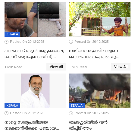
മോഹൻലാൽ
KERALA
Posted On 20-12-2025
Posted On 20-12-2025
പാലക്കാട് ആൾക്കൂട്ടക്കൊല;
നാടിനെ നടുക്കി ദാരുണ
കേസ് ക്രൈംബ്രാഞ്ചിന്;
കൊലപാതകം; അഞ്ചു
DYSPയുടെ നേതൃത്വത്തിൽ
വയസ്സുകാരനെ 'അമ്മ
View All
View All
1 Min Read
1 Min Read
അന്വേഷിക്കും
കഴുത്തുഞെരിച്ച് കൊന്നു
KERALA
KERALA
Posted On 20-12-2025
Posted On 20-12-2025
നാളെ സത്യപ്രതിജ്ഞ
തലശ്ശേരിയിൽ വൻ
നടക്കാനിരിക്കെ പഞ്ചായത്ത്
തീപ്പിടിത്തം
മെമ്പർ മരിച്ചു