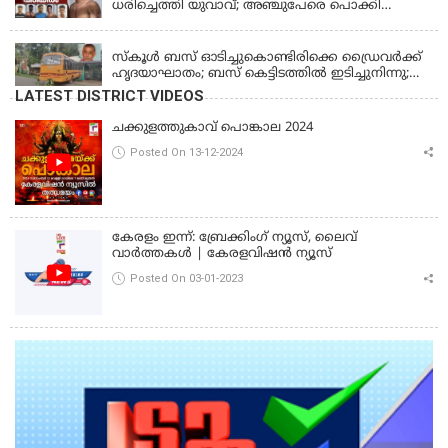
ധരിച്ചെത്തി യുവാവ്; അഞ്ചുപേരെ പൊക്കി
പൊലീസ്
KERALA
സ്കൂൾ ബസ് ഓടിച്ചുകൊണ്ടിരിക്കെ ഡ്രൈവർക്ക്
ഹൃദയാഘാതം; ബസ് കെട്ടിടത്തിൽ ഇടിച്ചുനിന്നു;
ഡ്രൈവർ മരിച്ചു, രണ്ട് കുട്ടികൾക്ക് പരിക്ക്
LATEST DISTRICT VIDEOS
ചക്കുളത്തുകാവ് പൊങ്കാല 2024
Posted On 13-12-2024
കേരളം ഇന്ന്: ബ്രേക്കിംഗ് ന്യൂസ്, ലൈവ്
വാർത്തകൾ | കേരളവിഷൻ ന്യൂസ്
Posted On 03-01-2023