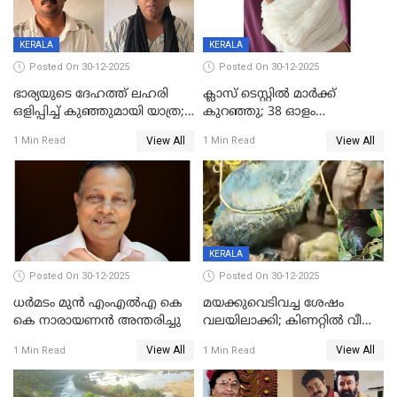
KERALA
KERALA
Posted On 30-12-2025
Posted On 30-12-2025
ഭാര്യയുടെ ദേഹത്ത് ലഹരി
ക്ലാസ് ടെസ്റ്റിൽ മാർക്ക്
ഒളിപ്പിച്ച് കുഞ്ഞുമായി യാത്ര;
കുറഞ്ഞു; 38 ഓളം
ഓട്ടോ വളഞ്ഞ് ദമ്പതികളെ
വിദ്യാർഥികളെ ട്യൂഷൻ
View All
View All
1 Min Read
1 Min Read
പിടികൂടി പൊലീസ്
സെന്ററിലെ അധ്യാപകന്‍
മർദിച്ചതായി പരാതി
KERALA
Posted On 30-12-2025
Posted On 30-12-2025
ധർമടം മുൻ എംഎല്‍എ കെ
മയക്കുവെടിവച്ച ശേഷം
കെ നാരായണന്‍ അന്തരിച്ചു
വലയിലാക്കി; കിണറ്റിൽ വീണ
കടുവയെ പുറത്തെത്തിച്ചു
View All
View All
1 Min Read
1 Min Read