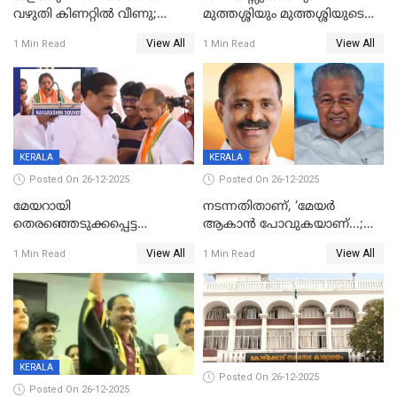
വഴുതി കിണറ്റിൽ വീണു;
മുത്തശ്ശിയും മുത്തശ്ശിയുടെ
ഒന്നര വയസ്സുകാരന്
സഹോദരിയും വീട്ടിൽ തൂങ്ങി
View All
View All
1 Min Read
1 Min Read
ദാരുണാന്ത്യം
മരിച്ചനിലയിൽ
KERALA
KERALA
Posted On 26-12-2025
Posted On 26-12-2025
മേയറായി
നടന്നതിതാണ്, ‘മേയർ
തെരഞ്ഞെടുക്കപ്പെട്ട
ആകാൻ പോവുകയാണ്...;
ശേഷമുള്ള പി ഇന്ദിരയുടെ
ആവട്ടെ, അഭിനന്ദനങ്ങൾ’;
View All
View All
1 Min Read
1 Min Read
ആദ്യ വോട്ട് അസാധു; കണ്ണൂർ
മുഖ്യമന്ത്രിയുടെ ഓഫീസ്
ഡെപ്യൂട്ടി മേയർ സ്ഥാനത്ത്
തന്നെ വിശദീകരിയ്ക്കുന്നു;
താഹിറിന് വിജയം
സത്യമിതാണ്
KERALA
Posted On 26-12-2025
Posted On 26-12-2025