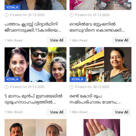
KERALA
Posted On 31-12-2025
Posted On 31-12-2025
പത്താം ക്ലാസ്സ് വിദ്യാര്‍ഥിനി
റെയിൽവേ സ്റ്റേഷനിൽ
ജീവനൊടുക്കി;15കാരിയെ
ബന്ധുവിനെ കൊണ്ടാക്കി
കണ്ടെത്തിയത്
മടങ്ങുന്നതിനിടെ ടോറസ്സ്
View All
View All
1 Min Read
1 Min Read
കിടപ്പുമുറിയില്‍ തൂങ്ങി മരിച്ച
ലോറി സ്കൂട്ടറിൽ ഇടിച്ചു :
നിലയിൽ
യുവതിക്ക് ദാരുണാന്ത്യം
KERALA
KERALA
Posted On 31-12-2025
Posted On 30-12-2025
5 മാസം മുൻപ് ഇസ്രയേലിൽ
രണ്ട് കോടി രൂപ
ദുരൂഹസാഹചര്യത്തിൽ
നഷ്ടപരിഹാരം വേണം;
മരിച്ചനിലയിൽ കണ്ടെത്തിയ
ജിസിഡിഎക്ക് വക്കീൽ
View All
View All
1 Min Read
1 Min Read
മലയാളി യുവാവിന്റെ ഭാര്യയും
നോട്ടീസയച്ച് ഉമാ തോമസ്
മരിച്ചു