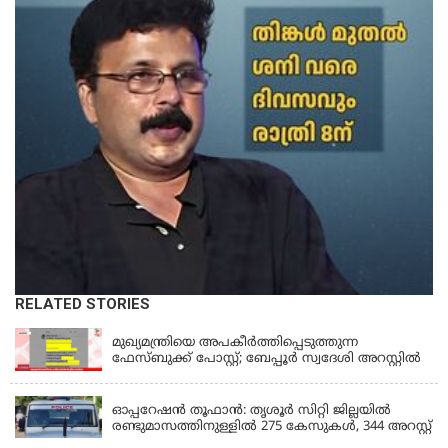
RELATED STORIES
KERALA
മുഖ്യമന്ത്രിയെ അപകീർത്തിപ്പെടുത്തുന്ന
ഫേസ്‌ബുക്ക് പോസ്റ്റ്; ബേപ്പൂർ സ്വദേശി അറസ്റ്റിൽ
KERALA
ഓപ്പറേഷൻ തൂഫാൻ: തൃശൂർ സിറ്റി ജില്ലയിൽ
രണ്ടുമാസത്തിനുള്ളിൽ 275 കേസുകൾ, 344 അറസ്റ്റ്
KERALA