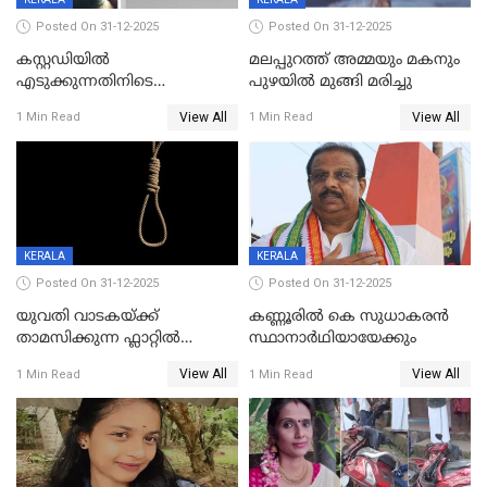
Posted On 31-12-2025
Posted On 31-12-2025
കസ്റ്റഡിയിൽ
മലപ്പുറത്ത് അമ്മയും മകനും
എടുക്കുന്നതിനിടെ
പുഴയിൽ മുങ്ങി മരിച്ചു
വിലങ്ങുമായി രക്ഷപ്പെട്ട
View All
View All
1 Min Read
1 Min Read
വധശ്രമക്കേസ് പ്രതി പിടിയിൽ
KERALA
KERALA
Posted On 31-12-2025
Posted On 31-12-2025
യുവതി വാടകയ്ക്ക്
കണ്ണൂരിൽ കെ സുധാകരൻ
താമസിക്കുന്ന ഫ്ലാറ്റില്‍
സ്ഥാനാർഥിയായേക്കും
തൂങ്ങിമരിച്ച നിലയില്‍;
View All
View All
1 Min Read
1 Min Read
സംഭവം കൈതപ്പൊയിലില്‍