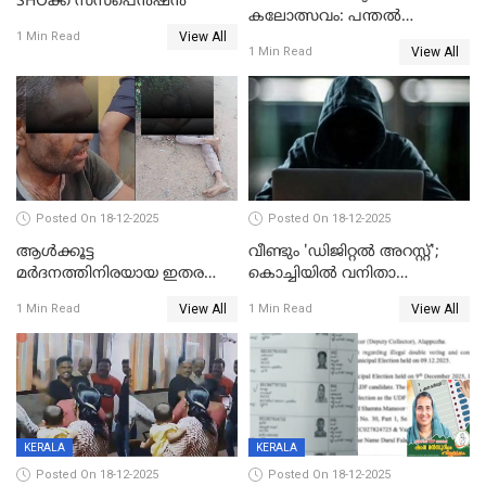
SHOക്ക് സസ്പെൻഷൻ
കലോത്സവം: പന്തൽ
View All
കാൽനാട്ടൽ 20 ന്
1 Min Read
View All
1 Min Read
Posted On 18-12-2025
Posted On 18-12-2025
ആൾക്കൂട്ട
വീണ്ടും 'ഡിജിറ്റല്‍ അറസ്റ്റ്';
മർദനത്തിനിരയായ ഇതര
കൊച്ചിയില്‍ വനിതാ
സംസ്ഥാന തൊഴിലാളി മരിച്ചു;
ഡോക്ടര്‍ക്ക് നഷ്ടമായത് 6.38
View All
View All
1 Min Read
1 Min Read
നടുക്കുന്ന സംഭവം
കോടി രൂപ
വാളയാറിൽ
KERALA
KERALA
Posted On 18-12-2025
Posted On 18-12-2025