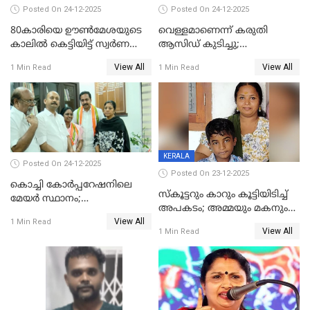
Posted On 24-12-2025
Posted On 24-12-2025
80കാരിയെ ഊൺമേശയുടെ
വെള്ളമാണെന്ന് കരുതി
കാലിൽ കെട്ടിയിട്ട് സ്വർണവും
ആസിഡ് കുടിച്ചു;
പണവും കവർന്നു;
ചികിത്സയിലിരുന്ന ആള്‍
View All
View All
1 Min Read
1 Min Read
കൊച്ചുമകനും സുഹൃത്തും
മരിച്ചു
അറസ്റ്റിൽ
KERALA
Posted On 24-12-2025
Posted On 23-12-2025
കൊച്ചി കോര്‍പ്പറേഷനിലെ
സ്കൂട്ടറും കാറും കൂട്ടിയിടിച്ച്
മേയര്‍ സ്ഥാനം;
അപകടം; അമ്മയും മകനും
കോണ്‍ഗ്രസില്‍ അതൃപതി
View All
മരിച്ചു, മറ്റൊരു മകൻ
1 Min Read
രൂക്ഷം
View All
1 Min Read
ഗുരുതരാവസ്ഥയിൽ