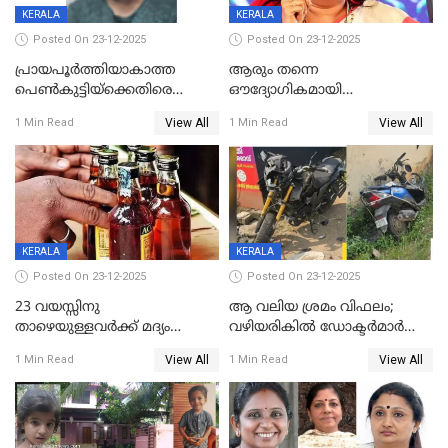
KERALA
KERALA
Posted On 23-12-2025
Posted On 23-12-2025
പ്രായപൂർത്തിയാകാത്ത
ആരും തന്നെ
പെൺകുട്ടിയ്ക്കെതിരെ
ഔദ്യോഗികമായി
ലൈംഗികാതിക്രമം; 36കാരന്
അറിയിച്ചിട്ടില്ല, മേയറെ
View All
View All
1 Min Read
1 Min Read
59 വർഷം തടവും 90,൦൦൦ രൂപ
കണ്ടെത്താൻ ഇന്ന് കോർ
പിഴയും ശിക്ഷ
കമ്മിറ്റി കൂടിയില്ല';
അതൃപ്തിയുമായി ദീപ്തി മേരി
വർഗീസ്
KERALA
KERALA
Posted On 23-12-2025
Posted On 23-12-2025
23 വയസ്സിനു
ആ വലിയ ശ്രമം വിഫലം;
താഴെയുള്ളവർക്ക് മദ്യം
വഴിയരികില്‍ ‌ഡോക്ടര്‍മാര്‍
നൽകിയതിനെതിരെ കർശന
ശസ്ത്രക്രിയ നടത്തിയ ലിനു
View All
View All
1 Min Read
1 Min Read
നടപടി;സ്ഥാപനങ്ങൾക്കെതിരെ
മരണത്തിന് കീഴടങ്ങി
രണ്ട് കേസുകൾ