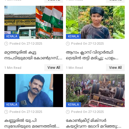
മാനസികപീഡനമെന്ന് കുറിപ്പ്
സുഹൃത്തും പൊലീസ്
കസ്റ്റഡിയിൽ
KERALA
KERALA
Posted On 27-12-2025
Posted On 27-12-2025
മറ്റത്തൂരിൽ കൂട്ട
ആറാം ക്ലാസ് വിദ്യാർത്ഥി
നടപടിയുമായി കോണ്‍ഗ്രസ്,
ട്രെയിൻ തട്ടി മരിച്ചു; പാളം
ബിജെപി പാളയത്തിലെത്തിയ
മുറിച്ചുകടക്കുന്നതിനിടെ
View All
View All
1 Min Read
1 Min Read
എട്ട് പേര്‍ ഉള്‍പ്പെടെ
അപകടം മലപ്പുറത്ത്
പത്തുപേരെ പുറത്താക്കി,
ചൊവ്വന്നൂരിലും നടപടി
KERALA
KERALA
Posted On 27-12-2025
Posted On 27-12-2025
കണ്ണൂരിൽ യു.പി
കോണ്‍ക്രീറ്റ് മിക്‌സര്‍
സ്വദേശിയുടെ മരണത്തിൽ
കയറ്റിവന്ന ലോറി മറിഞ്ഞു;