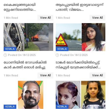
കൈക്കുഞ്ഞുമായി
ആലപ്പുഴയിൽ ഇരട്ടവോട്ടെന്ന്
സ്റ്റേഷനിലെത്തിയ
പരാതി; വിജയം
യുവതിയ്ക്ക് മർദ്ദനം; സിഐ
റദ്ദാക്കണമെന്ന് വലിയമരം
View All
View All
1 Min Read
1 Min Read
കരണത്തടിച്ചു; CC ടിവി
വാർഡിലെ എൽഡിഎഫ്
ദൃശ്യങ്ങൾ പുറത്ത്
സ്ഥാനാർത്ഥി
KERALA
KERALA
Posted On 18-12-2025
Posted On 18-12-2025
ധോണിയിൽ റോഡരികിൽ
ടാങ്കർ ലോറിക്കടിയിൽപ്പെട്ട്
കാർ കത്തി ഒരാൾ മരിച്ചു
സ്കൂട്ടർ യാത്രക്കാരിയ്ക്ക്
ദാരുണാന്ത്യം; അപകടം
View All
View All
1 Min Read
1 Min Read
കണ്ടോത്ത് ദേശീയ പാതയിൽ
KERALA
KERALA