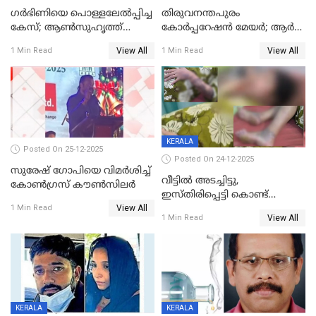
ഗര്‍ഭിണിയെ പൊള്ളലേല്‍പ്പിച്ച
തിരുവനന്തപുരം
കേസ്; ആണ്‍സുഹൃത്ത്
കോര്‍പ്പറേഷന്‍ മേയർ; ആര്‍
പിടിയില്‍
ശ്രീലേഖയ്ക്ക് മുൻതൂക്കം
View All
View All
1 Min Read
1 Min Read
KERALA
Posted On 25-12-2025
Posted On 24-12-2025
സുരേഷ് ഗോപിയെ വിമര്‍ശിച്ച്
വീട്ടിൽ അടച്ചിട്ടു,
കോണ്‍ഗ്രസ് കൗണ്‍സിലര്‍
ഇസ്തിരിപ്പെട്ടി കൊണ്ട്
View All
പൊള്ളിച്ചു; 8 മാസം
1 Min Read
View All
1 Min Read
ഗർഭിണിയായ യുവതിക്ക് ക്രൂര
മർദനം
KERALA
KERALA