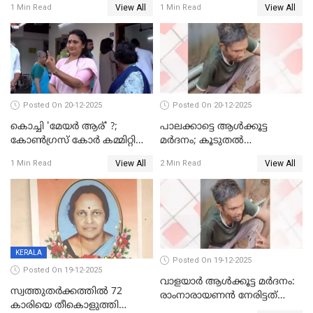
View All
View All
1 Min Read
1 Min Read
Posted On 20-12-2025
Posted On 20-12-2025
കൊച്ചി 'മേയർ ആര്' ?;
പാലക്കാട്ടെ ആള്‍ക്കൂട്ട
കോണ്‍ഗ്രസ് കോര്‍ കമ്മിറ്റി
മര്‍ദനം; കൂടുതല്‍
യോഗം ചൊവ്വാഴ്ച
അറസ്റ്റുണ്ടാവും, മര്‍ദിച്ചത് 15
View All
View All
1 Min Read
2 Min Read
അംഗ സംഘമെന്ന് വിവരം
KERALA
Posted On 19-12-2025
Posted On 19-12-2025
വാളയാർ ആൾക്കൂട്ട മർദനം:
സ്വത്തുതര്‍ക്കത്തില്‍ 72
രാംനാരായണൻ നേരിട്ടത്
കാരിയെ തീകൊളുത്തി
കൊടും ക്രൂരത; ശരീരത്തിൽ