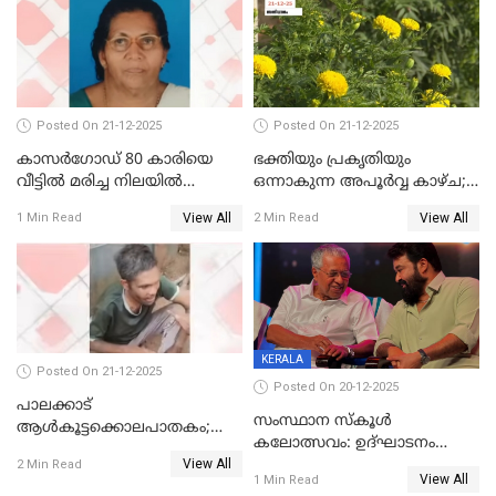
ജനറൽ
ആശുപത്രിയിലെത്തിച്ചു
Posted On 21-12-2025
Posted On 21-12-2025
കാസർഗോഡ് 80 കാരിയെ
ഭക്തിയും പ്രകൃതിയും
വീട്ടിൽ മരിച്ച നിലയിൽ
ഒന്നാകുന്ന അപൂര്‍വ്വ കാഴ്ച;
കണ്ടെത്തി
ഭക്തർക്ക്
View All
View All
1 Min Read
2 Min Read
കാഴ്ചാനുഭവമൊരുക്കി
ശബരീ നന്ദനം
KERALA
Posted On 21-12-2025
Posted On 20-12-2025
പാലക്കാട്‌
സംസ്ഥാന സ്കൂൾ
ആൾകൂട്ടക്കൊലപാതകം;
കലോത്സവം: ഉദ്ഘാടനം
അന്വേഷണം
View All
മുഖ്യമന്ത്രി, സമാപനത്തിൽ
2 Min Read
ഊർജ്ജിതമാക്കിമാക്കി
View All
1 Min Read
മുഖ്യാതിഥിയായി
ക്രൈംബ്രാഞ്ച്