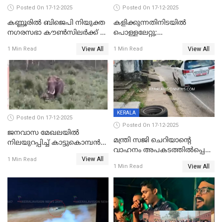
Posted On 17-12-2025
Posted On 17-12-2025
കണ്ണൂരിൽ ബിജെപി നിയുക്ത
കളിക്കുന്നതിനിടയിൽ
നഗരസഭാ കൗൺസിലർക്ക് 36
പൊള്ളലേറ്റു;
വർഷം തടവുശിക്ഷ
ചികിത്സയിലായിരുന്ന രണ്ടാം
View All
View All
1 Min Read
1 Min Read
ക്ലാസ് വിദ്യാർത്ഥിനി മരിച്ചു
KERALA
Posted On 17-12-2025
Posted On 17-12-2025
ജനവാസ മേഖലയില്‍
മന്ത്രി സജി ചെറിയാന്റെ
നിലയുറപ്പിച്ച് കാട്ടുകൊമ്പന്‍
വാഹനം അപകടത്തിൽപ്പെട്ടു;
പടയപ്പ
View All
മന്ത്രിയും സംഘവും
1 Min Read
View All
1 Min Read
രക്ഷപ്പെട്ടത് തലനാരിടയ്ക്ക്