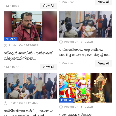
View All
കൊന്നു;
1 Min Read
നാൽപ്പതിലേറെ
View All
1 Min Read
ക്രൂരകൊലപാതകത്തില്‍
മുറിവുകളെന്ന് പോസ്റ്റ്‌മോർട്ടം
സഹോദരിപുത്രന് ജീവപര്യന്തം
റിപ്പോർട്ട്
KERALA
Posted On 19-12-2025
Posted On 19-12-2025
ഗര്‍ഭിണിയായ യുവതിയെ
സ്കൂൾ ബസിൽ എൽകെജി
മര്‍ദിച്ച സംഭവം; ജിസ്‌ട്രേറ്റ് തല
വിദ്യാര്‍ത്ഥിനിയെ
അന്വേഷണം വേണമെന്ന്
View All
ലൈംഗികമായി ഉപദ്രവിച്ചു;
1 Min Read
യുവതി
View All
1 Min Read
ക്ലീനര്‍ പിടിയിൽ
KERALA
Posted On 19-12-2025
Posted On 18-12-2025
ഗര്‍ഭിണിയെ മർദിച്ച സംഭവം;
സംസ്ഥാന സ്കൂൾ