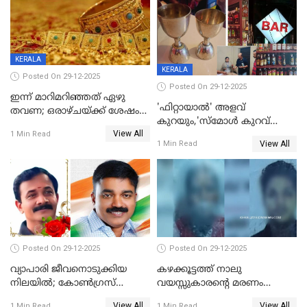
യുവാവ് ട്രെയിന്‍ തട്ടി മരിച്ചു
കളിക്കുന്നതിനിടെ
KERALA
KERALA
Posted On 29-12-2025
Posted On 29-12-2025
ഇന്ന് മാറിമറിഞ്ഞത് ഏഴു
'ഫിറ്റായാൽ' അളവ്
തവണ; ഒരാഴ്ചയ്ക്ക് ശേഷം
കുറയും,'സ്‌മോൾ കുറവ്
സ്വർണവിലയിൽ ഇടിവ്
View All
പിടികൂടി; ബാറിന് 25,000 രൂപ
1 Min Read
View All
1 Min Read
പിഴ
Posted On 29-12-2025
Posted On 29-12-2025
വ്യാപാരി ജീവനൊടുക്കിയ
കഴക്കൂട്ടത്ത് നാലു
നിലയില്‍; കോണ്‍ഗ്രസ്
വയസ്സുകാരന്റെ മരണം
കൗണ്‍സിലറുടെ
കൊലപാതകം: അമ്മയും
View All
View All
1 Min Read
1 Min Read