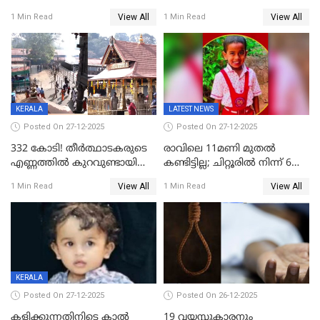
അഞ്ചംഗ സംഘത്തിനെതിരെ
രണ്ടുപേര്‍ക്ക് ദാരുണാന്ത്യം;
View All
View All
1 Min Read
1 Min Read
കേസ്; തർക്കമുണ്ടായത്
അപകടം കണ്ണൂരിൽ
ഫേഷ്യലിന് 300 രൂപ
ആവശ്യപ്പെട്ടതിനെച്ചൊല്ലി
KERALA
LATEST NEWS
Posted On 27-12-2025
Posted On 27-12-2025
332 കോടി! തീർത്ഥാടകരുടെ
രാവിലെ 11മണി മുതൽ
എണ്ണത്തിൽ കുറവുണ്ടായിട്ടും
കണ്ടിട്ടില്ല; ചിറ്റൂരിൽ നിന്ന് 6
ശബരിമലയിൽ വരുമാനം
വയസ്സുകാരനെ കാണാതായി
View All
View All
1 Min Read
1 Min Read
കുതിച്ചുയരുന്നു
KERALA
Posted On 27-12-2025
Posted On 26-12-2025
കളിക്കുന്നതിനിടെ കാൽ
19 വയസ്സുകാരനും