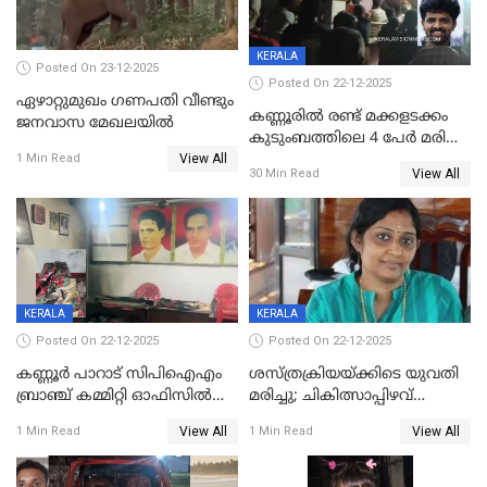
KERALA
Posted On 23-12-2025
Posted On 22-12-2025
ഏഴാറ്റുമുഖം ഗണപതി വീണ്ടും
കണ്ണൂരിൽ രണ്ട് മക്കളടക്കം
ജനവാസ മേഖലയിൽ
കുടുംബത്തിലെ 4 പേർ മരിച്ച
View All
നിലയിൽ
1 Min Read
View All
30 Min Read
KERALA
KERALA
Posted On 22-12-2025
Posted On 22-12-2025
കണ്ണൂർ പാറാട് സിപിഐഎം
ശസ്ത്രക്രിയയ്‌ക്കിടെ യുവതി
ബ്രാഞ്ച് കമ്മിറ്റി ഓഫിസിൽ
മരിച്ചു; ചികിത്സാപ്പിഴവ്
തീയിട്ടു; നേതാക്കളുടെ
ആരോപിച്ച് ബന്ധുക്കൾ;
View All
View All
1 Min Read
1 Min Read
ചിത്രങ്ങളടക്കം കത്തിയ
സംഭവം മാവേലിക്കരയിൽ
നിലയിൽ