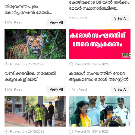
കോഴിക്കോട് BJPയിൽ തർക്കം;
തിരുവനന്തപുരം
മേയർ സ്ഥാനാർത്ഥിയെ
കോര്‍പ്പറേഷന്‍ മേയര്‍
പരസ്യമായി പ്രഖ്യാപിച്ചില്ല
View All
തെരഞ്ഞെടുപ്പ്; സിപിഐഎം
2 Min Read
View All
1 Min Read
ഹൈക്കോടതിയിലേക്ക്;
സത്യപ്രതിജ്ഞ ചടങ്ങില്‍
ചട്ടലംഘനമെന്ന് പാർട്ടി
Posted On 26-12-2025
Posted On 25-12-2025
വണ്ടിക്കടവിലെ നരഭോജി
കരോള്‍ സംഘത്തിന് നേരെ
കടുവ കൂട്ടിലായി
ആക്രമണം; ഒരാള്‍ അറസ്റ്റില്‍
View All
View All
1 Min Read
1 Min Read
Posted On 25-12-2025
Posted On 25-12-2025