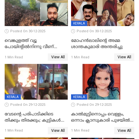
KERALA
Posted On 30-12-2025
Posted On 30-12-2025
വെങ്കുളത്ത് വ്യൂ
മോഹന്‍ലാലിന്‍റെ അമ്മ
പോയിന്റിൽനിന്നു വീണ്
ശാന്തകുമാരി അന്തരിച്ചു
യുവാവ് മരിച്ചു
View All
View All
1 Min Read
1 Min Read
KERALA
KERALA
Posted On 29-12-2025
Posted On 29-12-2025
വേടന്റെ പരിപാടിക്കിടെ
കാൽമുട്ടിനൊപ്പം വെള്ളം,
തിക്കും തിരക്കും; കുട്ടികള്‍
ഒന്നാം ക്ലാസുകാരി പുഴയിൽ
ഉള്‍പ്പെടെ നിരവധി പേര്‍ക്ക്
മുങ്ങി മരിച്ചു; ദാരുണ സംഭവം
View All
View All
1 Min Read
1 Min Read
പരിക്ക്; പാളം മറികടന്ന
കുട്ടികൾക്കൊപ്പം