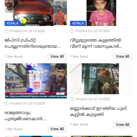
KERALA
KERALA
Posted On 22-12-2025
Posted On 22-12-2025
ജിപ്സി ഡ്രിഫ്റ്റ്
വീട്ടുമുറ്റത്തെ കുളത്തിൽ
ചെയ്യുന്നതിനിടെയുണ്ടായ
വീണ് മൂന്ന് വയസുകാരി
അപകടം; 14 വയസുകാരന്
മരിച്ചു
View All
View All
1 Min Read
1 Min Read
ദാരുണാന്ത്യം; ജീപ്സി
ഓടിച്ചയാൾ അറസ്റ്റിൽ.
Posted On 21-12-2025
Posted On 22-12-2025
മണ്ണാർക്കാട് ഇറങ്ങിയ പുലി
രാജ്യത്താദ്യം;
കൂട്ടിൽ കുടുങ്ങി
പുതുജീവനേകാൻ
View All
ഷിബുവിന്റെ ഹൃദയം
1 Min Read
View All
1 Min Read
എറണാകുളം സർക്കാർ