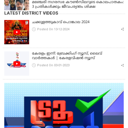
മഞ്ചേരി നഗരസഭ കൗൺസിലറുടെ കൊലപാതകം:
3 പ്രതികൾക്കും ജീവപര്യന്തം ശിക്ഷ
LATEST DISTRICT VIDEOS
ചക്കുളത്തുകാവ് പൊങ്കാല 2024
Posted On 13-12-2024
കേരളം ഇന്ന്: ബ്രേക്കിംഗ് ന്യൂസ്, ലൈവ്
വാർത്തകൾ | കേരളവിഷൻ ന്യൂസ്
Posted On 03-01-2023