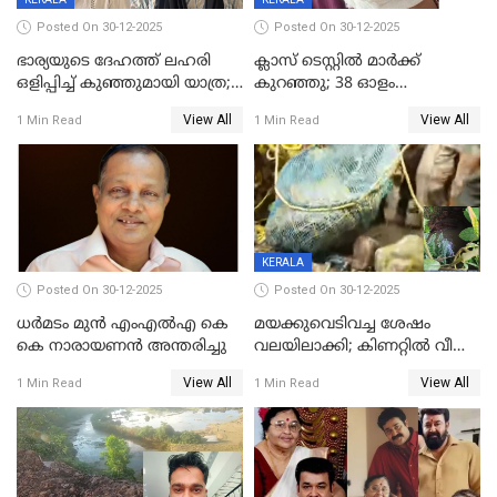
Posted On 30-12-2025
Posted On 30-12-2025
ഭാര്യയുടെ ദേഹത്ത് ലഹരി
ക്ലാസ് ടെസ്റ്റിൽ മാർക്ക്
ഒളിപ്പിച്ച് കുഞ്ഞുമായി യാത്ര;
കുറഞ്ഞു; 38 ഓളം
ഓട്ടോ വളഞ്ഞ് ദമ്പതികളെ
വിദ്യാർഥികളെ ട്യൂഷൻ
View All
View All
1 Min Read
1 Min Read
പിടികൂടി പൊലീസ്
സെന്ററിലെ അധ്യാപകന്‍
മർദിച്ചതായി പരാതി
KERALA
Posted On 30-12-2025
Posted On 30-12-2025
ധർമടം മുൻ എംഎല്‍എ കെ
മയക്കുവെടിവച്ച ശേഷം
കെ നാരായണന്‍ അന്തരിച്ചു
വലയിലാക്കി; കിണറ്റിൽ വീണ
കടുവയെ പുറത്തെത്തിച്ചു
View All
View All
1 Min Read
1 Min Read