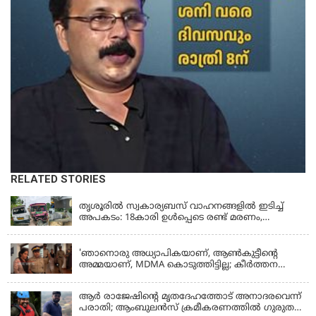
RELATED STORIES
KERALA
തൃശൂരിൽ സ്വകാര്യബസ് വാഹനങ്ങളില്‍ ഇടിച്ച്
അപകടം: 18കാരി ഉൾപ്പെടെ രണ്ട് മരണം,
പത്തോളം പേർക്ക് പരിക്ക്
KERALA
'ഞാനൊരു അധ്യാപികയാണ്, ആണ്‍കുട്ടീന്റെ
അമ്മയാണ്‌, MDMA കൊടുത്തിട്ടില്ല; കീർത്തന
മാധ്യമങ്ങളോട്; പൊലീസ് കസ്റ്റഡിയിൽ വിട്ട്
കോടതി, ജാമ്യാപേക്ഷ തള്ളി
ആര്‍ രാജേഷിന്റെ മൃതദേഹത്തോട് അനാദരവെന്ന്
പരാതി; ആംബുലന്‍സ് ക്രമീകരണത്തില്‍ ഗുരുതര