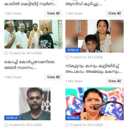
കാലിൽ കെട്ടിയിട്ട് സ്വർണവും
ആസിഡ് കുടിച്ചു;
പണവും കവർന്നു;
ചികിത്സയിലിരുന്ന ആള്‍
View All
View All
1 Min Read
1 Min Read
കൊച്ചുമകനും സുഹൃത്തും
മരിച്ചു
അറസ്റ്റിൽ
KERALA
Posted On 24-12-2025
Posted On 23-12-2025
കൊച്ചി കോര്‍പ്പറേഷനിലെ
സ്കൂട്ടറും കാറും കൂട്ടിയിടിച്ച്
മേയര്‍ സ്ഥാനം;
അപകടം; അമ്മയും മകനും
കോണ്‍ഗ്രസില്‍ അതൃപതി
View All
മരിച്ചു, മറ്റൊരു മകൻ
1 Min Read
രൂക്ഷം
View All
1 Min Read
ഗുരുതരാവസ്ഥയിൽ
KERALA
KERALA
Posted On 23-12-2025
Posted On 23-12-2025