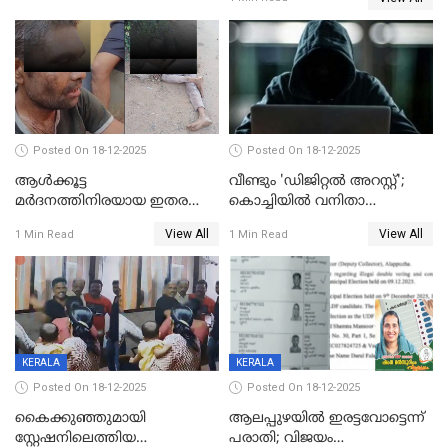
Posted On 18-12-2025
Posted On 18-12-2025
ആൾക്കൂട്ട
വീണ്ടും 'ഡിജിറ്റല്‍ അറസ്റ്റ്';
മർദനത്തിനിരയായ ഇതര
കൊച്ചിയില്‍ വനിതാ
സംസ്ഥാന തൊഴിലാളി മരിച്ചു;
ഡോക്ടര്‍ക്ക് നഷ്ടമായത് 6.38
View All
View All
1 Min Read
1 Min Read
നടുക്കുന്ന സംഭവം
കോടി രൂപ
വാളയാറിൽ
KERALA
KERALA
Posted On 18-12-2025
Posted On 18-12-2025
കൈക്കുഞ്ഞുമായി
ആലപ്പുഴയിൽ ഇരട്ടവോട്ടെന്ന്
സ്റ്റേഷനിലെത്തിയ
പരാതി; വിജയം