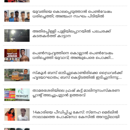
വീഴ്ച; മൃതദേഹം ചാവക്കാട് വരെ എത്തിച്ചത്
ഫ്രീസര്‍ സംവിധാനം ഇല്ലാതെയെന്നും ആരോപണം
യുവതിയെ കൊലപ്പെടുത്താൻ പെൺവേഷം
ധരിച്ചെത്തി; അഞ്ചംഗ സംഘം പിടിയിൽ
അതിരപ്പിള്ളി പുളിയിലപ്പാറയിൽ പലചരക്ക്
കടതകർത്ത് കാട്ടാന
KERALA
പെണ്‍സുഹൃത്തിനെ കൊല്ലാന്‍ പെണ്‍വേഷം
ധരിച്ചെത്തി യുവാവ്; അഞ്ചുപേരെ പൊക്കി
പൊലീസ്
KERALA
സ്കൂൾ ബസ് ഓടിച്ചുകൊണ്ടിരിക്കെ ഡ്രൈവർക്ക്
ഹൃദയാഘാതം; ബസ് കെട്ടിടത്തിൽ ഇടിച്ചുനിന്നു;
ഡ്രൈവർ മരിച്ചു, രണ്ട് കുട്ടികൾക്ക് പരിക്ക്
താമരശേരിയിലെ ഫ്രഷ് കട്ട് മാലിന്യസംസ്കരണ
പ്ലാന്റ് അടച്ചുപൂട്ടാൻ ഉത്തരവ്
KERALA
14കാരിയെ പീഡിപ്പിച്ച കേസ്: സ്നേഹ മെർലിൻ
നാലാമത്തെ പോക്‌സോ കേസിൽ അറസ്റ്റിലായി
LATEST NEWS