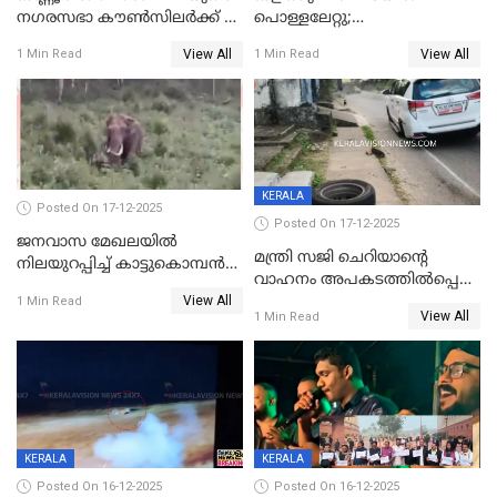
നഗരസഭാ കൗൺസിലർക്ക് 36
പൊള്ളലേറ്റു;
വർഷം തടവുശിക്ഷ
ചികിത്സയിലായിരുന്ന രണ്ടാം
View All
View All
1 Min Read
1 Min Read
ക്ലാസ് വിദ്യാർത്ഥിനി മരിച്ചു
KERALA
Posted On 17-12-2025
Posted On 17-12-2025
ജനവാസ മേഖലയില്‍
മന്ത്രി സജി ചെറിയാന്റെ
നിലയുറപ്പിച്ച് കാട്ടുകൊമ്പന്‍
വാഹനം അപകടത്തിൽപ്പെട്ടു;
പടയപ്പ
View All
മന്ത്രിയും സംഘവും
1 Min Read
View All
1 Min Read
രക്ഷപ്പെട്ടത് തലനാരിടയ്ക്ക്
KERALA
KERALA
Posted On 16-12-2025
Posted On 16-12-2025