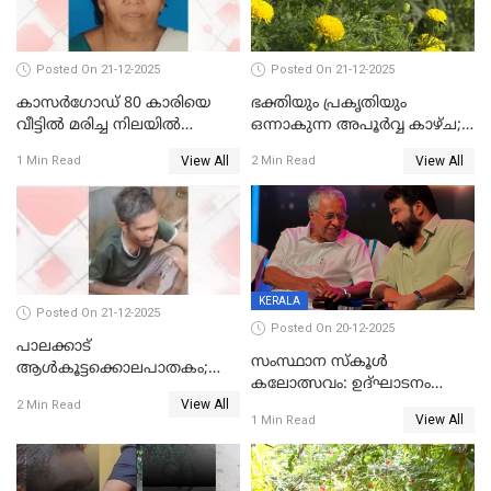
Posted On 21-12-2025
Posted On 21-12-2025
കാസർഗോഡ് 80 കാരിയെ
ഭക്തിയും പ്രകൃതിയും
വീട്ടിൽ മരിച്ച നിലയിൽ
ഒന്നാകുന്ന അപൂര്‍വ്വ കാഴ്ച;
കണ്ടെത്തി
ഭക്തർക്ക്
View All
View All
1 Min Read
2 Min Read
കാഴ്ചാനുഭവമൊരുക്കി
ശബരീ നന്ദനം
KERALA
Posted On 21-12-2025
Posted On 20-12-2025
പാലക്കാട്‌
സംസ്ഥാന സ്കൂൾ
ആൾകൂട്ടക്കൊലപാതകം;
കലോത്സവം: ഉദ്ഘാടനം
അന്വേഷണം
View All
മുഖ്യമന്ത്രി, സമാപനത്തിൽ
2 Min Read
ഊർജ്ജിതമാക്കിമാക്കി
View All
1 Min Read
മുഖ്യാതിഥിയായി
ക്രൈംബ്രാഞ്ച്
മോഹൻലാൽ