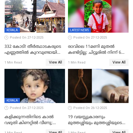
ഫേഷ്യലിന് 300 രൂപ
ആവശ്യപ്പെട്ടതിനെച്ചൊല്ലി
KERALA
LATEST NEWS
Posted On 27-12-2025
Posted On 27-12-2025
332 കോടി! തീർത്ഥാടകരുടെ
രാവിലെ 11മണി മുതൽ
എണ്ണത്തിൽ കുറവുണ്ടായിട്ടും
കണ്ടിട്ടില്ല; ചിറ്റൂരിൽ നിന്ന് 6
ശബരിമലയിൽ വരുമാനം
വയസ്സുകാരനെ കാണാതായി
View All
View All
1 Min Read
1 Min Read
കുതിച്ചുയരുന്നു
KERALA
Posted On 27-12-2025
Posted On 26-12-2025
കളിക്കുന്നതിനിടെ കാൽ
19 വയസ്സുകാരനും
വഴുതി കിണറ്റിൽ വീണു;
മുത്തശ്ശിയും മുത്തശ്ശിയുടെ
ഒന്നര വയസ്സുകാരന്
സഹോദരിയും വീട്ടിൽ തൂങ്ങി
View All
View All
1 Min Read
1 Min Read