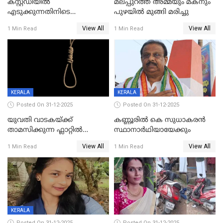
കസ്റ്റഡിയിൽ
മലപ്പുറത്ത് അമ്മയും മകനും
എടുക്കുന്നതിനിടെ
പുഴയിൽ മുങ്ങി മരിച്ചു
വിലങ്ങുമായി രക്ഷപ്പെട്ട
View All
View All
1 Min Read
1 Min Read
വധശ്രമക്കേസ് പ്രതി പിടിയിൽ
KERALA
KERALA
Posted On 31-12-2025
Posted On 31-12-2025
യുവതി വാടകയ്ക്ക്
കണ്ണൂരിൽ കെ സുധാകരൻ
താമസിക്കുന്ന ഫ്ലാറ്റില്‍
സ്ഥാനാർഥിയായേക്കും
തൂങ്ങിമരിച്ച നിലയില്‍;
View All
View All
1 Min Read
1 Min Read
സംഭവം കൈതപ്പൊയിലില്‍
KERALA
Posted On 31-12-2025
Posted On 31-12-2025