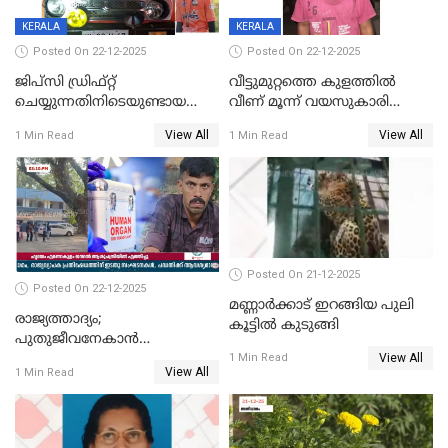
KERALA
KERALA
Posted On 22-12-2025
Posted On 22-12-2025
ജിപ്സി ഡ്രിഫ്റ്റ്
വീട്ടുമുറ്റത്തെ കുളത്തിൽ
ചെയ്യുന്നതിനിടെയുണ്ടായ
വീണ് മൂന്ന് വയസുകാരി
അപകടം; 14 വയസുകാരന്
മരിച്ചു
View All
View All
1 Min Read
1 Min Read
ദാരുണാന്ത്യം; ജീപ്സി
ഓടിച്ചയാൾ അറസ്റ്റിൽ.
Posted On 21-12-2025
Posted On 22-12-2025
മണ്ണാർക്കാട് ഇറങ്ങിയ പുലി
രാജ്യത്താദ്യം;
കൂട്ടിൽ കുടുങ്ങി
പുതുജീവനേകാൻ
View All
ഷിബുവിന്റെ ഹൃദയം
1 Min Read
View All
1 Min Read
എറണാകുളം സർക്കാർ
ജനറൽ
ആശുപത്രിയിലെത്തിച്ചു