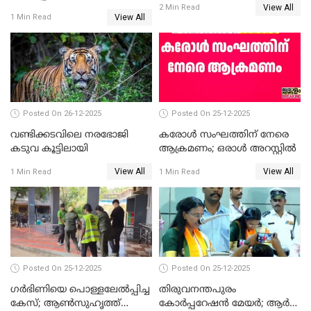
View All
തെരഞ്ഞെടുപ്പ്; സിപിഐഎം
2 Min Read
View All
1 Min Read
ഹൈക്കോടതിയിലേക്ക്;
സത്യപ്രതിജ്ഞ ചടങ്ങില്‍
ചട്ടലംഘനമെന്ന് പാർട്ടി
Posted On 26-12-2025
Posted On 25-12-2025
വണ്ടിക്കടവിലെ നരഭോജി
കരോള്‍ സംഘത്തിന് നേരെ
കടുവ കൂട്ടിലായി
ആക്രമണം; ഒരാള്‍ അറസ്റ്റില്‍
View All
View All
1 Min Read
1 Min Read
Posted On 25-12-2025
Posted On 25-12-2025
ഗര്‍ഭിണിയെ പൊള്ളലേല്‍പ്പിച്ച
തിരുവനന്തപുരം
കേസ്; ആണ്‍സുഹൃത്ത്
കോര്‍പ്പറേഷന്‍ മേയർ; ആര്‍