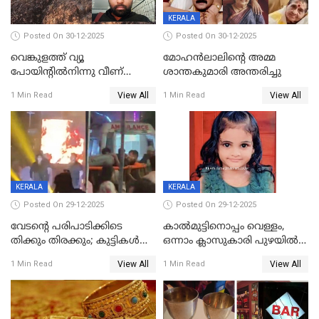
KERALA
Posted On 30-12-2025
Posted On 30-12-2025
വെങ്കുളത്ത് വ്യൂ
മോഹന്‍ലാലിന്‍റെ അമ്മ
പോയിന്റിൽനിന്നു വീണ്
ശാന്തകുമാരി അന്തരിച്ചു
യുവാവ് മരിച്ചു
View All
View All
1 Min Read
1 Min Read
KERALA
KERALA
Posted On 29-12-2025
Posted On 29-12-2025
വേടന്റെ പരിപാടിക്കിടെ
കാൽമുട്ടിനൊപ്പം വെള്ളം,
തിക്കും തിരക്കും; കുട്ടികള്‍
ഒന്നാം ക്ലാസുകാരി പുഴയിൽ
ഉള്‍പ്പെടെ നിരവധി പേര്‍ക്ക്
മുങ്ങി മരിച്ചു; ദാരുണ സംഭവം
View All
View All
1 Min Read
1 Min Read
പരിക്ക്; പാളം മറികടന്ന
കുട്ടികൾക്കൊപ്പം
യുവാവ് ട്രെയിന്‍ തട്ടി മരിച്ചു
കളിക്കുന്നതിനിടെ