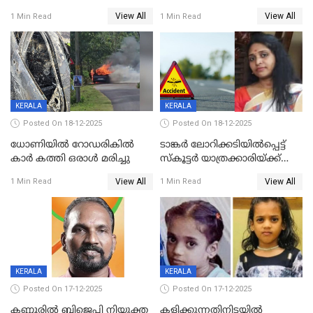
യുവതിയ്ക്ക് മർദ്ദനം; സിഐ
റദ്ദാക്കണമെന്ന് വലിയമരം
View All
View All
1 Min Read
1 Min Read
കരണത്തടിച്ചു; CC ടിവി
വാർഡിലെ എൽഡിഎഫ്
ദൃശ്യങ്ങൾ പുറത്ത്
സ്ഥാനാർത്ഥി
KERALA
KERALA
Posted On 18-12-2025
Posted On 18-12-2025
ധോണിയിൽ റോഡരികിൽ
ടാങ്കർ ലോറിക്കടിയിൽപ്പെട്ട്
കാർ കത്തി ഒരാൾ മരിച്ചു
സ്കൂട്ടർ യാത്രക്കാരിയ്ക്ക്
ദാരുണാന്ത്യം; അപകടം
View All
View All
1 Min Read
1 Min Read
കണ്ടോത്ത് ദേശീയ പാതയിൽ
KERALA
KERALA
Posted On 17-12-2025
Posted On 17-12-2025
കണ്ണൂരിൽ ബിജെപി നിയുക്ത
കളിക്കുന്നതിനിടയിൽ