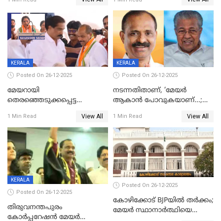
ദാരുണാന്ത്യം
മരിച്ചനിലയിൽ
KERALA
KERALA
Posted On 26-12-2025
Posted On 26-12-2025
മേയറായി
നടന്നതിതാണ്, ‘മേയർ
തെരഞ്ഞെടുക്കപ്പെട്ട
ആകാൻ പോവുകയാണ്...;
ശേഷമുള്ള പി ഇന്ദിരയുടെ
ആവട്ടെ, അഭിനന്ദനങ്ങൾ’;
View All
View All
1 Min Read
1 Min Read
ആദ്യ വോട്ട് അസാധു; കണ്ണൂർ
മുഖ്യമന്ത്രിയുടെ ഓഫീസ്
ഡെപ്യൂട്ടി മേയർ സ്ഥാനത്ത്
തന്നെ വിശദീകരിയ്ക്കുന്നു;
താഹിറിന് വിജയം
സത്യമിതാണ്
KERALA
Posted On 26-12-2025
Posted On 26-12-2025
കോഴിക്കോട് BJPയിൽ തർക്കം;
തിരുവനന്തപുരം
മേയർ സ്ഥാനാർത്ഥിയെ
കോര്‍പ്പറേഷന്‍ മേയര്‍
പരസ്യമായി പ്രഖ്യാപിച്ചില്ല