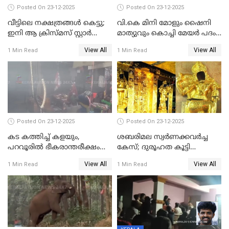
Posted On 23-12-2025
Posted On 23-12-2025
വീട്ടിലെ നക്ഷത്രങ്ങൾ കെട്ടു;
വി.കെ മിനി മോളും ഷൈനി
ഇനി ആ ക്രിസ്മസ് സ്റ്റാർ
മാത്യുവും കൊച്ചി മേയർ പദം
മാത്രം; പൈതങ്ങൾക്ക്
പങ്കിടും; ദീപ്തി മേരി വർഗീസ്
View All
View All
1 Min Read
1 Min Read
വേണ്ടിയുള്ള
മേയറാകില്ല
പിടിവലിക്കിടയിൽ
അപ്പൂപ്പനെതിരെ പോക്സോ
കേസ് ഒടുവിൽ 4 ജീവനുകൾ
പൊലിഞ്ഞു
Posted On 23-12-2025
Posted On 23-12-2025
കട കത്തിച്ച് കളയും,
ശബരിമല സ്വര്‍ണക്കവര്‍ച്ച
പറവൂരില്‍ ഭീകരാന്തരീക്ഷം
കേസ്; ദുരൂഹത കൂട്ടി
സൃഷ്ടിച്ച് കുട്ടി ലഹരിസംഘം
വിദേശവ്യവസായിയുടെ മൊഴി
View All
View All
1 Min Read
1 Min Read