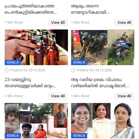
പ്രായപൂർത്തിയാകാത്ത
ആരും തന്നെ
പെൺകുട്ടിയ്ക്കെതിരെ
ഔദ്യോഗികമായി
ലൈംഗികാതിക്രമം; 36കാരന്
അറിയിച്ചിട്ടില്ല, മേയറെ
View All
View All
1 Min Read
1 Min Read
59 വർഷം തടവും 90,൦൦൦ രൂപ
കണ്ടെത്താൻ ഇന്ന് കോർ
പിഴയും ശിക്ഷ
കമ്മിറ്റി കൂടിയില്ല';
അതൃപ്തിയുമായി ദീപ്തി മേരി
വർഗീസ്
KERALA
KERALA
Posted On 23-12-2025
Posted On 23-12-2025
23 വയസ്സിനു
ആ വലിയ ശ്രമം വിഫലം;
താഴെയുള്ളവർക്ക് മദ്യം
വഴിയരികില്‍ ‌ഡോക്ടര്‍മാര്‍
നൽകിയതിനെതിരെ കർശന
ശസ്ത്രക്രിയ നടത്തിയ ലിനു
View All
View All
1 Min Read
1 Min Read
നടപടി;സ്ഥാപനങ്ങൾക്കെതിരെ
മരണത്തിന് കീഴടങ്ങി
രണ്ട് കേസുകൾ
KERALA
KERALA