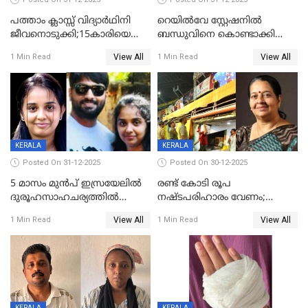
പത്താം ക്ലാസ്സ് വിദ്യാര്‍ഥിനി
റെയിൽവേ സ്റ്റേഷനിൽ
ജീവനൊടുക്കി;15കാരിയെ
ബന്ധുവിനെ കൊണ്ടാക്കി
കണ്ടെത്തിയത്
മടങ്ങുന്നതിനിടെ ടോറസ്സ്
View All
View All
1 Min Read
1 Min Read
കിടപ്പുമുറിയില്‍ തൂങ്ങി മരിച്ച
ലോറി സ്കൂട്ടറിൽ ഇടിച്ചു :
നിലയിൽ
യുവതിക്ക് ദാരുണാന്ത്യം
KERALA
KERALA
Posted On 31-12-2025
Posted On 30-12-2025
5 മാസം മുൻപ് ഇസ്രയേലിൽ
രണ്ട് കോടി രൂപ
ദുരൂഹസാഹചര്യത്തിൽ
നഷ്ടപരിഹാരം വേണം;
മരിച്ചനിലയിൽ കണ്ടെത്തിയ
ജിസിഡിഎക്ക് വക്കീൽ
View All
View All
1 Min Read
1 Min Read
മലയാളി യുവാവിന്റെ ഭാര്യയും
നോട്ടീസയച്ച് ഉമാ തോമസ്
മരിച്ചു
KERALA
KERALA