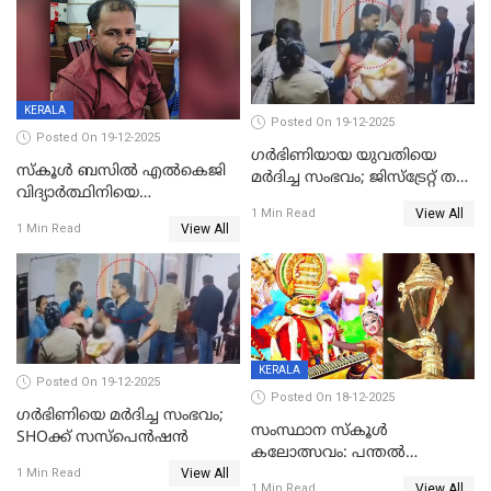
റിപ്പോർട്ട്
KERALA
Posted On 19-12-2025
Posted On 19-12-2025
ഗര്‍ഭിണിയായ യുവതിയെ
സ്കൂൾ ബസിൽ എൽകെജി
മര്‍ദിച്ച സംഭവം; ജിസ്‌ട്രേറ്റ് തല
വിദ്യാര്‍ത്ഥിനിയെ
അന്വേഷണം വേണമെന്ന്
View All
ലൈംഗികമായി ഉപദ്രവിച്ചു;
1 Min Read
യുവതി
View All
1 Min Read
ക്ലീനര്‍ പിടിയിൽ
KERALA
Posted On 19-12-2025
Posted On 18-12-2025
ഗര്‍ഭിണിയെ മർദിച്ച സംഭവം;
സംസ്ഥാന സ്കൂൾ
SHOക്ക് സസ്പെൻഷൻ
കലോത്സവം: പന്തൽ
View All
കാൽനാട്ടൽ 20 ന്
1 Min Read
View All
1 Min Read