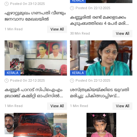
KERALA
Posted On 23-12-2025
Posted On 22-12-2025
ഏഴാറ്റുമുഖം ഗണപതി വീണ്ടും
കണ്ണൂരിൽ രണ്ട് മക്കളടക്കം
ജനവാസ മേഖലയിൽ
കുടുംബത്തിലെ 4 പേർ മരിച്ച
View All
നിലയിൽ
1 Min Read
View All
30 Min Read
KERALA
KERALA
Posted On 22-12-2025
Posted On 22-12-2025
കണ്ണൂർ പാറാട് സിപിഐഎം
ശസ്ത്രക്രിയയ്‌ക്കിടെ യുവതി
ബ്രാഞ്ച് കമ്മിറ്റി ഓഫിസിൽ
മരിച്ചു; ചികിത്സാപ്പിഴവ്
തീയിട്ടു; നേതാക്കളുടെ
ആരോപിച്ച് ബന്ധുക്കൾ;
View All
View All
1 Min Read
1 Min Read
ചിത്രങ്ങളടക്കം കത്തിയ
സംഭവം മാവേലിക്കരയിൽ
നിലയിൽ