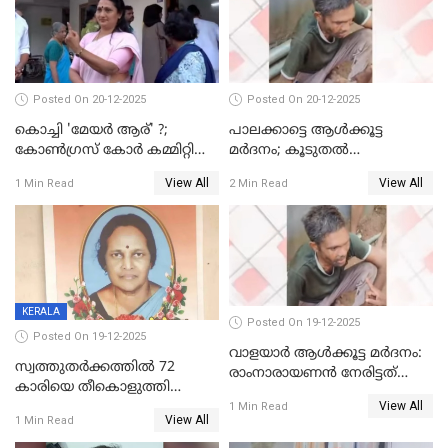
Posted On 20-12-2025
Posted On 20-12-2025
കൊച്ചി 'മേയർ ആര്' ?;
പാലക്കാട്ടെ ആള്‍ക്കൂട്ട
കോണ്‍ഗ്രസ് കോര്‍ കമ്മിറ്റി
മര്‍ദനം; കൂടുതല്‍
യോഗം ചൊവ്വാഴ്ച
അറസ്റ്റുണ്ടാവും, മര്‍ദിച്ചത് 15
View All
View All
1 Min Read
2 Min Read
അംഗ സംഘമെന്ന് വിവരം
KERALA
Posted On 19-12-2025
Posted On 19-12-2025
വാളയാർ ആൾക്കൂട്ട മർദനം:
സ്വത്തുതര്‍ക്കത്തില്‍ 72
രാംനാരായണൻ നേരിട്ടത്
കാരിയെ തീകൊളുത്തി
കൊടും ക്രൂരത; ശരീരത്തിൽ
View All
കൊന്നു;
1 Min Read
നാൽപ്പതിലേറെ
View All
1 Min Read
ക്രൂരകൊലപാതകത്തില്‍
മുറിവുകളെന്ന് പോസ്റ്റ്‌മോർട്ടം
സഹോദരിപുത്രന് ജീവപര്യന്തം