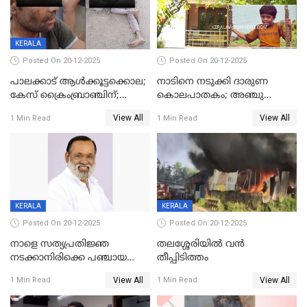
KERALA
Posted On 20-12-2025
Posted On 20-12-2025
പാലക്കാട് ആൾക്കൂട്ടക്കൊല;
നാടിനെ നടുക്കി ദാരുണ
കേസ് ക്രൈംബ്രാഞ്ചിന്;
കൊലപാതകം; അഞ്ചു
DYSPയുടെ നേതൃത്വത്തിൽ
വയസ്സുകാരനെ 'അമ്മ
View All
View All
1 Min Read
1 Min Read
അന്വേഷിക്കും
കഴുത്തുഞെരിച്ച് കൊന്നു
KERALA
KERALA
Posted On 20-12-2025
Posted On 20-12-2025
നാളെ സത്യപ്രതിജ്ഞ
തലശ്ശേരിയിൽ വൻ
നടക്കാനിരിക്കെ പഞ്ചായത്ത്
തീപ്പിടിത്തം
മെമ്പർ മരിച്ചു
View All
View All
1 Min Read
1 Min Read