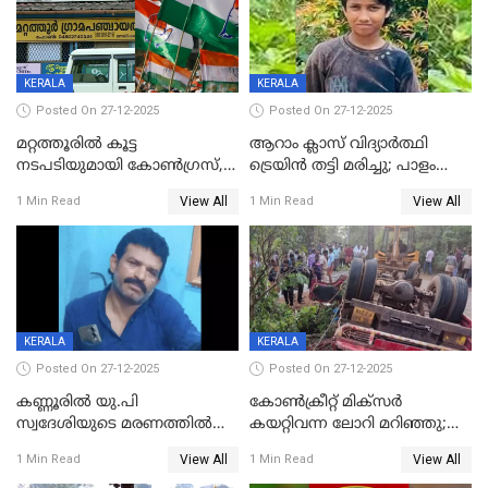
KERALA
KERALA
Posted On 27-12-2025
Posted On 27-12-2025
മറ്റത്തൂരിൽ കൂട്ട
ആറാം ക്ലാസ് വിദ്യാർത്ഥി
നടപടിയുമായി കോണ്‍ഗ്രസ്,
ട്രെയിൻ തട്ടി മരിച്ചു; പാളം
ബിജെപി പാളയത്തിലെത്തിയ
മുറിച്ചുകടക്കുന്നതിനിടെ
View All
View All
1 Min Read
1 Min Read
എട്ട് പേര്‍ ഉള്‍പ്പെടെ
അപകടം മലപ്പുറത്ത്
പത്തുപേരെ പുറത്താക്കി,
ചൊവ്വന്നൂരിലും നടപടി
KERALA
KERALA
Posted On 27-12-2025
Posted On 27-12-2025
കണ്ണൂരിൽ യു.പി
കോണ്‍ക്രീറ്റ് മിക്‌സര്‍
സ്വദേശിയുടെ മരണത്തിൽ
കയറ്റിവന്ന ലോറി മറിഞ്ഞു;
അഞ്ചംഗ സംഘത്തിനെതിരെ
രണ്ടുപേര്‍ക്ക് ദാരുണാന്ത്യം;
View All
View All
1 Min Read
1 Min Read
കേസ്; തർക്കമുണ്ടായത്
അപകടം കണ്ണൂരിൽ