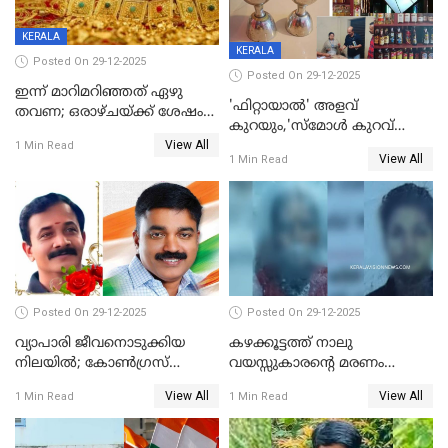
KERALA
KERALA
Posted On 29-12-2025
Posted On 29-12-2025
ഇന്ന് മാറിമറിഞ്ഞത് ഏഴു
'ഫിറ്റായാൽ' അളവ്
തവണ; ഒരാഴ്ചയ്ക്ക് ശേഷം
കുറയും,'സ്‌മോൾ കുറവ്
സ്വർണവിലയിൽ ഇടിവ്
View All
പിടികൂടി; ബാറിന് 25,000 രൂപ
1 Min Read
View All
1 Min Read
പിഴ
Posted On 29-12-2025
Posted On 29-12-2025
വ്യാപാരി ജീവനൊടുക്കിയ
കഴക്കൂട്ടത്ത് നാലു
നിലയില്‍; കോണ്‍ഗ്രസ്
വയസ്സുകാരന്റെ മരണം
കൗണ്‍സിലറുടെ
കൊലപാതകം: അമ്മയും
View All
View All
1 Min Read
1 Min Read
മാനസികപീഡനമെന്ന് കുറിപ്പ്
സുഹൃത്തും പൊലീസ്
കസ്റ്റഡിയിൽ