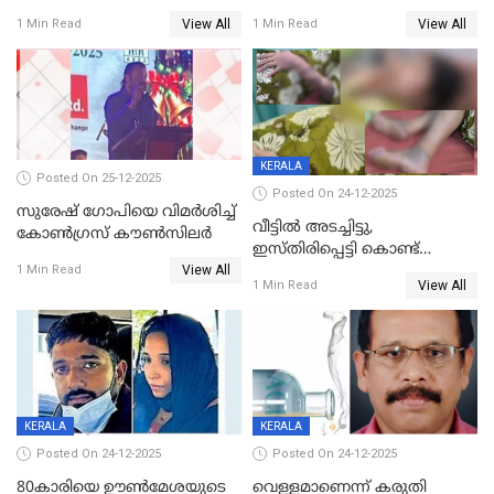
പിടിയില്‍
ശ്രീലേഖയ്ക്ക് മുൻതൂക്കം
View All
View All
1 Min Read
1 Min Read
KERALA
Posted On 25-12-2025
Posted On 24-12-2025
സുരേഷ് ഗോപിയെ വിമര്‍ശിച്ച്
വീട്ടിൽ അടച്ചിട്ടു,
കോണ്‍ഗ്രസ് കൗണ്‍സിലര്‍
ഇസ്തിരിപ്പെട്ടി കൊണ്ട്
View All
പൊള്ളിച്ചു; 8 മാസം
1 Min Read
View All
1 Min Read
ഗർഭിണിയായ യുവതിക്ക് ക്രൂര
മർദനം
KERALA
KERALA
Posted On 24-12-2025
Posted On 24-12-2025
80കാരിയെ ഊൺമേശയുടെ
വെള്ളമാണെന്ന് കരുതി