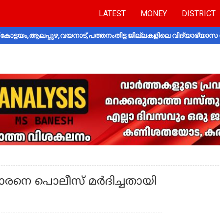
LATEST
MONEY
DISTRICT
ോട്ടയം,ആലപ്പുഴ,വയനാട്,പത്തനംതിട്ട ജില്ലകളിലെ വിദ്യാഭ്യാസ 
കാരനെ പൊലീസ് മര്‍ദിച്ചതായി