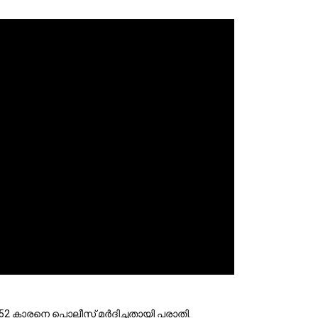
യ 52 കാരനെ പൊലീസ് മര്‍ദിച്ചതായി പരാതി.