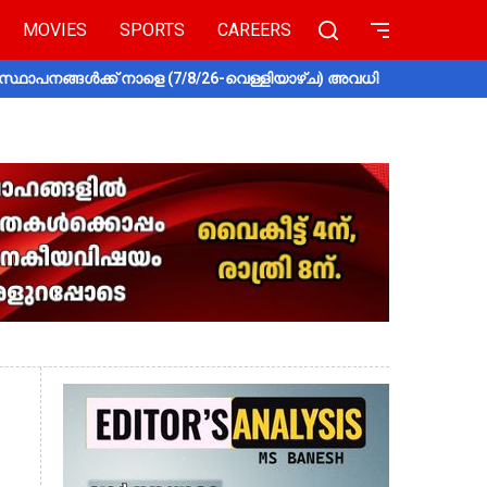
MOVIES
SPORTS
CAREERS
സ്ഥാപനങ്ങൾക്ക് നാളെ (7/8/26-വെള്ളിയാഴ്ച) അവധി
തൃശൂരിൽ