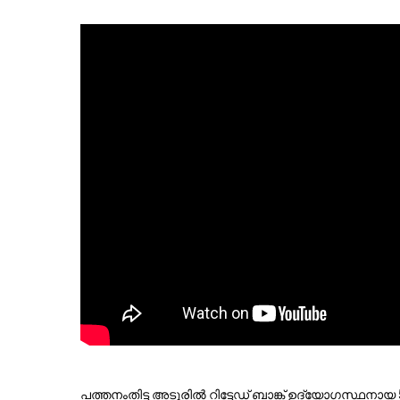
പത്തനംതിട്ട അടൂരില്‍ റിട്ടേഡ് ബാങ്ക് ഉദ്യോഗസ്ഥനാ