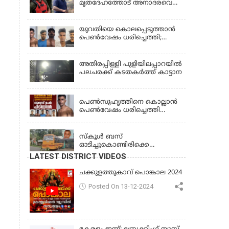
മൃതദേഹത്തോട് അനാദരവെന്ന്
ജാമ്യാപേക്ഷ തള്ളി
പരാതി; ആംബുലന്‍സ്
ക്രമീകരണത്തില്‍ ഗുരുതര
വീഴ്ച; മൃതദേഹം ചാവക്കാട്
യുവതിയെ കൊലപ്പെടുത്താൻ
വരെ എത്തിച്ചത് ഫ്രീസര്‍
പെൺവേഷം ധരിച്ചെത്തി;
സംവിധാനം ഇല്ലാതെയെന്നും
അഞ്ചംഗ സംഘം പിടിയിൽ
ആരോപണം
അതിരപ്പിള്ളി പുളിയിലപ്പാറയിൽ
പലചരക്ക് കടതകർത്ത് കാട്ടാന
KERALA
പെണ്‍സുഹൃത്തിനെ കൊല്ലാന്‍
പെണ്‍വേഷം ധരിച്ചെത്തി
യുവാവ്; അഞ്ചുപേരെ പൊക്കി
KERALA
പൊലീസ്
സ്കൂൾ ബസ്
ഓടിച്ചുകൊണ്ടിരിക്കെ
ഡ്രൈവർക്ക് ഹൃദയാഘാതം;
LATEST DISTRICT VIDEOS
ബസ് കെട്ടിടത്തിൽ ഇടിച്ചുനിന്നു;
ഡ്രൈവർ മരിച്ചു, രണ്ട്
ചക്കുളത്തുകാവ് പൊങ്കാല 2024
കുട്ടികൾക്ക് പരിക്ക്
Posted On 13-12-2024