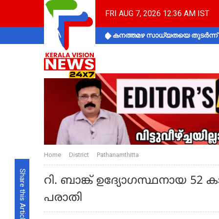
FRI AUG 7, 2026 12:36 AM IST
കനത്തമഴ സാധ്യതയെ തുടർന്ന് ക
Home
District
Pathanamthitta
Share this Article
റി. ബാങ്ക് ഉദ്യോഗസ്ഥനായ 52 
പരാതി