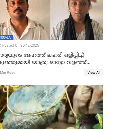
KERALA
Posted On 30-12-2025
ാര്യയുടെ ദേഹത്ത് ലഹരി ഒളിപ്പിച്ച്
കുഞ്ഞുമായി യാത്ര; ഓട്ടോ വളഞ്ഞ്
ദമ്പതികളെ പിടികൂടി പൊലീസ്
 Min Read
View All