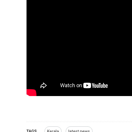
TAGS
Kerala
latest news