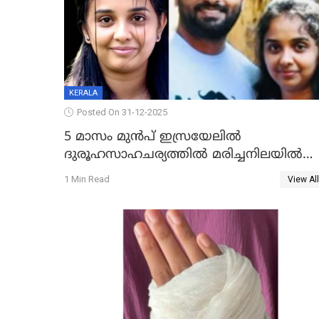
KERALA
Posted On 31-12-2025
5 മാസം മുൻപ് ഇസ്രയേലിൽ
ദുരൂഹസാഹചര്യത്തിൽ മരിച്ചനിലയിൽ
കണ്ടെത്തിയ മലയാളി യുവാവിന്റെ
1 Min Read
View All
ഭാര്യയും മരിച്ചു