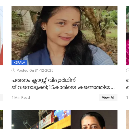
KERALA
Posted On 31-12-2025
പത്താം ക്ലാസ്സ് വിദ്യാര്‍ഥിനി
ജീവനൊടുക്കി;15കാരിയെ കണ്ടെത്തിയത്
ക
കിടപ്പുമുറിയില്‍ തൂങ്ങി മരിച്ച നിലയിൽ
ല
1 Min Read
1
View All
ദ