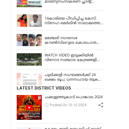
മാലിന്യസംസ്കരണ പ്ലാന്റ്
കുട്ടികൾക്ക് പരിക്ക്
അടച്ചുപൂട്ടാൻ ഉത്തരവ്
KERALA
14കാരിയെ പീഡിപ്പിച്ച കേസ്:
സ്നേഹ മെർലിൻ നാലാമത്തെ
പോക്‌സോ കേസിൽ
LATEST NEWS
അറസ്റ്റിലായി
മഞ്ചേരി നഗരസഭ
കൗൺസിലറുടെ കൊലപാതകം:
3 പ്രതികൾക്കും ജീവപര്യന്തം
ശിക്ഷ
WATCH VIDEO ഇടുക്കിയിൽ
വിനോദ സഞ്ചാര കേന്ദ്രങ്ങളിലെ
പ്രവേശന വിലക്ക് തുടരുന്നു
പുലിക്കളി സംഘങ്ങള്‍ക്ക് 24
ലക്ഷം രൂപ; ധനസഹായ തുക
അനുവദിച്ച് ഉത്തരവിറക്കി
LATEST DISTRICT VIDEOS
ചക്കുളത്തുകാവ് പൊങ്കാല 2024
Posted On 13-12-2024