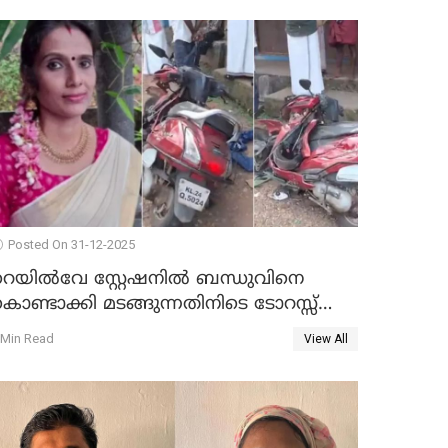
Posted On 31-12-2025
റെയിൽവേ സ്റ്റേഷനിൽ ബന്ധുവിനെ
ൊണ്ടാക്കി മടങ്ങുന്നതിനിടെ ടോറസ്സ്
ോറി സ്കൂട്ടറിൽ ഇടിച്ചു : യുവതിക്ക്
 Min Read
View All
ാരുണാന്ത്യം