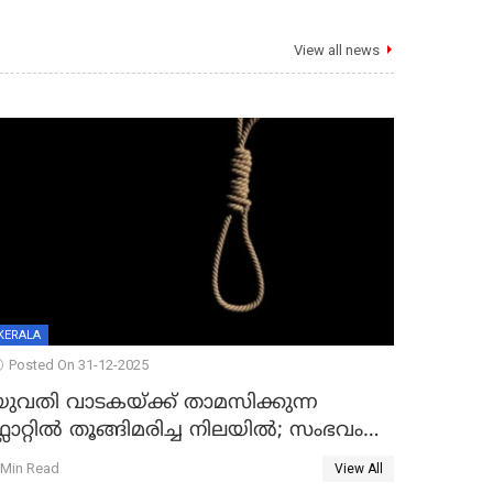
View all news
KERALA
Posted On 31-12-2025
യുവതി വാടകയ്ക്ക് താമസിക്കുന്ന
്ലാറ്റില്‍ തൂങ്ങിമരിച്ച നിലയില്‍; സംഭവം
കൈതപ്പൊയിലില്‍
 Min Read
View All