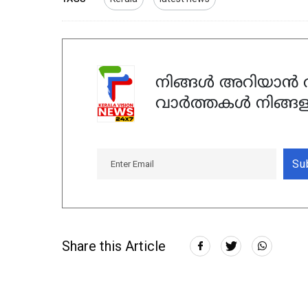
നിങ്ങൾ അറിയാൻ ആ
വാർത്തകൾ നിങ്ങള
Su
Share this Article