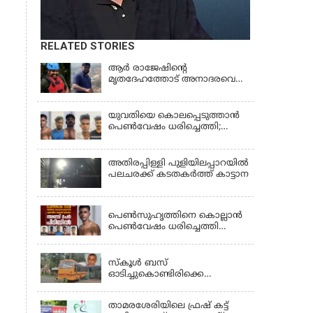
RELATED STORIES
ആര്‍ രാജേഷിന്റെ
മൃതദേഹത്തോട് അനാദരവെന്ന്
പരാതി; ആംബുലന്‍സ്
ക്രമീകരണത്തില്‍ ഗുരുതര
വീഴ്ച; മൃതദേഹം ചാവക്കാട്
യുവതിയെ കൊലപ്പെടുത്താൻ
വരെ എത്തിച്ചത് ഫ്രീസര്‍
പെൺവേഷം ധരിച്ചെത്തി;
സംവിധാനം ഇല്ലാതെയെന്നും
അഞ്ചംഗ സംഘം പിടിയിൽ
ആരോപണം
അതിരപ്പിള്ളി പുളിയിലപ്പാറയിൽ
പലചരക്ക് കടതകർത്ത് കാട്ടാന
KERALA
പെണ്‍സുഹൃത്തിനെ കൊല്ലാന്‍
പെണ്‍വേഷം ധരിച്ചെത്തി
യുവാവ്; അഞ്ചുപേരെ പൊക്കി
KERALA
പൊലീസ്
സ്കൂൾ ബസ്
ഓടിച്ചുകൊണ്ടിരിക്കെ
ഡ്രൈവർക്ക് ഹൃദയാഘാതം;
ബസ് കെട്ടിടത്തിൽ ഇടിച്ചുനിന്നു;
താമരശേരിയിലെ ഫ്രഷ് കട്ട്
ഡ്രൈവർ മരിച്ചു, രണ്ട്