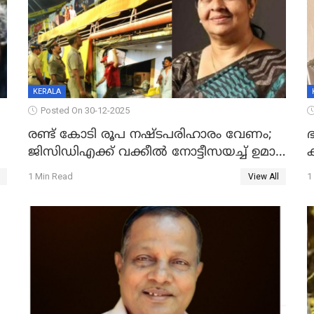
KERALA
Posted On 30-12-2025
രണ്ട് കോടി രൂപ നഷ്ടപരിഹാരം വേണം;
ഭ
ജിസിഡിഎക്ക് വക്കീൽ നോട്ടീസയച്ച് ഉമാ
തോമസ്
1 Min Read
1
View All