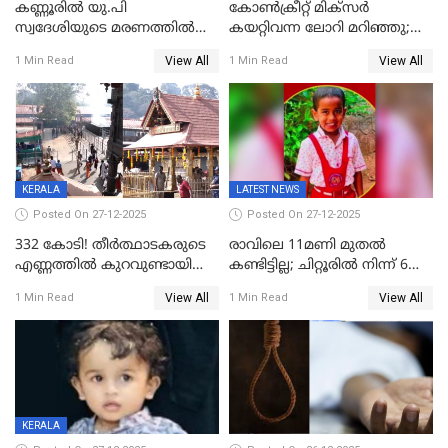
കണ്ണൂരിൽ യു.പി
കോണ്‍ക്രീറ്റ് മിക്‌സര്‍
സ്വദേശിയുടെ മരണത്തിൽ
കയറ്റിവന്ന ലോറി മറിഞ്ഞു;
അഞ്ചംഗ സംഘത്തിനെതിരെ
രണ്ടുപേര്‍ക്ക് ദാരുണാന്ത്യം;
View All
View All
1 Min Read
1 Min Read
കേസ്; തർക്കമുണ്ടായത്
അപകടം കണ്ണൂരിൽ
ഫേഷ്യലിന് 300 രൂപ
ആവശ്യപ്പെട്ടതിനെച്ചൊല്ലി
KERALA
LATEST NEWS
Posted On 27-12-2025
Posted On 27-12-2025
332 കോടി! തീർത്ഥാടകരുടെ
രാവിലെ 11മണി മുതൽ
എണ്ണത്തിൽ കുറവുണ്ടായിട്ടും
കണ്ടിട്ടില്ല; ചിറ്റൂരിൽ നിന്ന് 6
ശബരിമലയിൽ വരുമാനം
വയസ്സുകാരനെ കാണാതായി
View All
View All
1 Min Read
1 Min Read
കുതിച്ചുയരുന്നു
KERALA