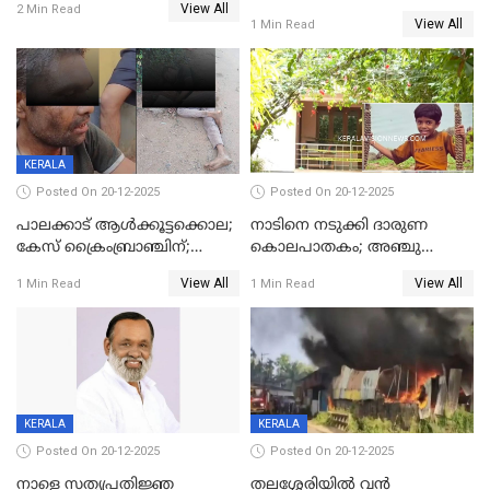
View All
മുഖ്യമന്ത്രി, സമാപനത്തിൽ
2 Min Read
ഊർജ്ജിതമാക്കിമാക്കി
View All
1 Min Read
മുഖ്യാതിഥിയായി
ക്രൈംബ്രാഞ്ച്
മോഹൻലാൽ
KERALA
Posted On 20-12-2025
Posted On 20-12-2025
പാലക്കാട് ആൾക്കൂട്ടക്കൊല;
നാടിനെ നടുക്കി ദാരുണ
കേസ് ക്രൈംബ്രാഞ്ചിന്;
കൊലപാതകം; അഞ്ചു
DYSPയുടെ നേതൃത്വത്തിൽ
വയസ്സുകാരനെ 'അമ്മ
View All
View All
1 Min Read
1 Min Read
അന്വേഷിക്കും
കഴുത്തുഞെരിച്ച് കൊന്നു
KERALA
KERALA
Posted On 20-12-2025
Posted On 20-12-2025
നാളെ സത്യപ്രതിജ്ഞ
തലശ്ശേരിയിൽ വൻ