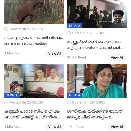
KERALA
Posted On 23-12-2025
Posted On 22-12-2025
ഏഴാറ്റുമുഖം ഗണപതി വീണ്ടും
കണ്ണൂരിൽ രണ്ട് മക്കളടക്കം
ജനവാസ മേഖലയിൽ
കുടുംബത്തിലെ 4 പേർ മരിച്ച
View All
നിലയിൽ
1 Min Read
View All
30 Min Read
KERALA
KERALA
Posted On 22-12-2025
Posted On 22-12-2025
കണ്ണൂർ പാറാട് സിപിഐഎം
ശസ്ത്രക്രിയയ്‌ക്കിടെ യുവതി
ബ്രാഞ്ച് കമ്മിറ്റി ഓഫിസിൽ
മരിച്ചു; ചികിത്സാപ്പിഴവ്
തീയിട്ടു; നേതാക്കളുടെ
ആരോപിച്ച് ബന്ധുക്കൾ;
View All
View All
1 Min Read
1 Min Read
ചിത്രങ്ങളടക്കം കത്തിയ
സംഭവം മാവേലിക്കരയിൽ