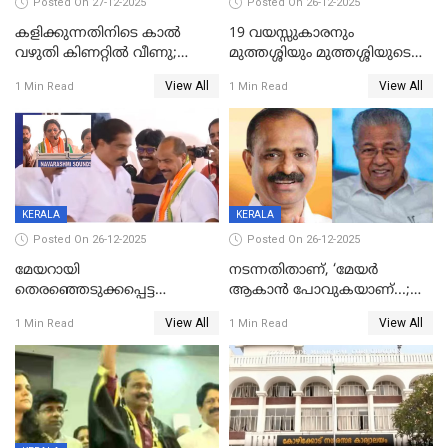
Posted On 27-12-2025
Posted On 26-12-2025
കളിക്കുന്നതിനിടെ കാൽ
19 വയസ്സുകാരനും
വഴുതി കിണറ്റിൽ വീണു;
മുത്തശ്ശിയും മുത്തശ്ശിയുടെ
ഒന്നര വയസ്സുകാരന്
സഹോദരിയും വീട്ടിൽ തൂങ്ങി
View All
View All
1 Min Read
1 Min Read
ദാരുണാന്ത്യം
മരിച്ചനിലയിൽ
KERALA
KERALA
Posted On 26-12-2025
Posted On 26-12-2025
മേയറായി
നടന്നതിതാണ്, ‘മേയർ
തെരഞ്ഞെടുക്കപ്പെട്ട
ആകാൻ പോവുകയാണ്...;
ശേഷമുള്ള പി ഇന്ദിരയുടെ
ആവട്ടെ, അഭിനന്ദനങ്ങൾ’;
View All
View All
1 Min Read
1 Min Read
ആദ്യ വോട്ട് അസാധു; കണ്ണൂർ
മുഖ്യമന്ത്രിയുടെ ഓഫീസ്
ഡെപ്യൂട്ടി മേയർ സ്ഥാനത്ത്
തന്നെ വിശദീകരിയ്ക്കുന്നു;
താഹിറിന് വിജയം
സത്യമിതാണ്