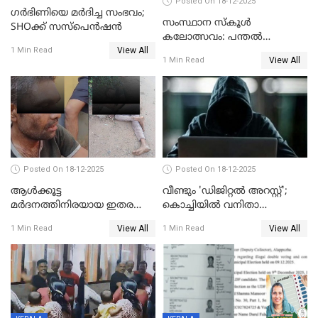
Posted On 18-12-2025
ഗര്‍ഭിണിയെ മർദിച്ച സംഭവം;
സംസ്ഥാന സ്കൂൾ
SHOക്ക് സസ്പെൻഷൻ
കലോത്സവം: പന്തൽ
View All
കാൽനാട്ടൽ 20 ന്
1 Min Read
View All
1 Min Read
Posted On 18-12-2025
Posted On 18-12-2025
ആൾക്കൂട്ട
വീണ്ടും 'ഡിജിറ്റല്‍ അറസ്റ്റ്';
മർദനത്തിനിരയായ ഇതര
കൊച്ചിയില്‍ വനിതാ
സംസ്ഥാന തൊഴിലാളി മരിച്ചു;
ഡോക്ടര്‍ക്ക് നഷ്ടമായത് 6.38
View All
View All
1 Min Read
1 Min Read
നടുക്കുന്ന സംഭവം
കോടി രൂപ
വാളയാറിൽ