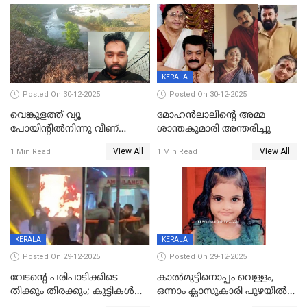
KERALA
Posted On 30-12-2025
Posted On 30-12-2025
വെങ്കുളത്ത് വ്യൂ
മോഹന്‍ലാലിന്‍റെ അമ്മ
പോയിന്റിൽനിന്നു വീണ്
ശാന്തകുമാരി അന്തരിച്ചു
യുവാവ് മരിച്ചു
View All
View All
1 Min Read
1 Min Read
KERALA
KERALA
Posted On 29-12-2025
Posted On 29-12-2025
വേടന്റെ പരിപാടിക്കിടെ
കാൽമുട്ടിനൊപ്പം വെള്ളം,
തിക്കും തിരക്കും; കുട്ടികള്‍
ഒന്നാം ക്ലാസുകാരി പുഴയിൽ
ഉള്‍പ്പെടെ നിരവധി പേര്‍ക്ക്
മുങ്ങി മരിച്ചു; ദാരുണ സംഭവം