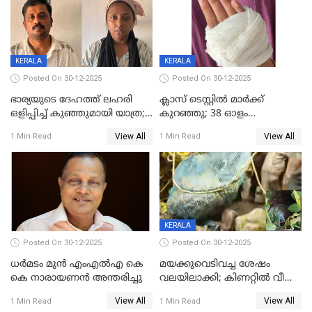
KERALA
KERALA
Posted On 30-12-2025
Posted On 30-12-2025
ഭാര്യയുടെ ദേഹത്ത് ലഹരി
ക്ലാസ് ടെസ്റ്റിൽ മാർക്ക്
ഒളിപ്പിച്ച് കുഞ്ഞുമായി യാത്ര;
കുറഞ്ഞു; 38 ഓളം
ഓട്ടോ വളഞ്ഞ് ദമ്പതികളെ
വിദ്യാർഥികളെ ട്യൂഷൻ
View All
View All
1 Min Read
1 Min Read
പിടികൂടി പൊലീസ്
സെന്ററിലെ അധ്യാപകന്‍
മർദിച്ചതായി പരാതി
KERALA
Posted On 30-12-2025
Posted On 30-12-2025
ധർമടം മുൻ എംഎല്‍എ കെ
മയക്കുവെടിവച്ച ശേഷം
കെ നാരായണന്‍ അന്തരിച്ചു
വലയിലാക്കി; കിണറ്റിൽ വീണ
കടുവയെ പുറത്തെത്തിച്ചു
View All
View All
1 Min Read
1 Min Read