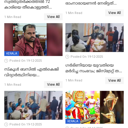
സ്വത്തുതര്‍ക്കത്തില്‍ 72
രാംനാരായണൻ നേരിട്ടത്
കാരിയെ തീകൊളുത്തി
കൊടും ക്രൂരത; ശരീരത്തിൽ
View All
കൊന്നു;
1 Min Read
നാൽപ്പതിലേറെ
View All
1 Min Read
ക്രൂരകൊലപാതകത്തില്‍
മുറിവുകളെന്ന് പോസ്റ്റ്‌മോർട്ടം
സഹോദരിപുത്രന് ജീവപര്യന്തം
റിപ്പോർട്ട്
KERALA
Posted On 19-12-2025
Posted On 19-12-2025
ഗര്‍ഭിണിയായ യുവതിയെ
സ്കൂൾ ബസിൽ എൽകെജി
മര്‍ദിച്ച സംഭവം; ജിസ്‌ട്രേറ്റ് തല
വിദ്യാര്‍ത്ഥിനിയെ
അന്വേഷണം വേണമെന്ന്
View All
ലൈംഗികമായി ഉപദ്രവിച്ചു;
1 Min Read
യുവതി
View All
1 Min Read
ക്ലീനര്‍ പിടിയിൽ
KERALA
Posted On 19-12-2025