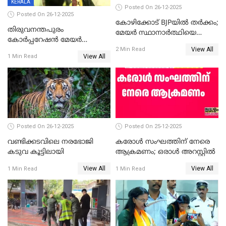
KERALA
Posted On 26-12-2025
Posted On 26-12-2025
കോഴിക്കോട് BJPയിൽ തർക്കം;
തിരുവനന്തപുരം
മേയർ സ്ഥാനാർത്ഥിയെ
കോര്‍പ്പറേഷന്‍ മേയര്‍
പരസ്യമായി പ്രഖ്യാപിച്ചില്ല
View All
തെരഞ്ഞെടുപ്പ്; സിപിഐഎം
2 Min Read
View All
1 Min Read
ഹൈക്കോടതിയിലേക്ക്;
സത്യപ്രതിജ്ഞ ചടങ്ങില്‍
ചട്ടലംഘനമെന്ന് പാർട്ടി
Posted On 26-12-2025
Posted On 25-12-2025
വണ്ടിക്കടവിലെ നരഭോജി
കരോള്‍ സംഘത്തിന് നേരെ
കടുവ കൂട്ടിലായി
ആക്രമണം; ഒരാള്‍ അറസ്റ്റില്‍
View All
View All
1 Min Read
1 Min Read