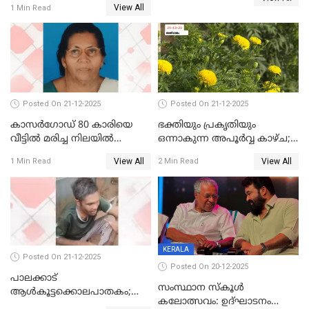
View All
1 Min Read
എറണാകുളം സർക്കാർ
ജനറൽ
ആശുപത്രിയിലെത്തിച്ചു
Posted On 21-12-2025
Posted On 21-12-2025
കാസർഗോഡ് 80 കാരിയെ
ഭക്തിയും പ്രകൃതിയും
വീട്ടിൽ മരിച്ച നിലയിൽ
ഒന്നാകുന്ന അപൂര്‍വ്വ കാഴ്ച;
കണ്ടെത്തി
ഭക്തർക്ക്
View All
View All
1 Min Read
2 Min Read
കാഴ്ചാനുഭവമൊരുക്കി
ശബരീ നന്ദനം
KERALA
Posted On 21-12-2025
Posted On 20-12-2025
പാലക്കാട്‌
സംസ്ഥാന സ്കൂൾ
ആൾകൂട്ടക്കൊലപാതകം;
കലോത്സവം: ഉദ്ഘാടനം
അന്വേഷണം