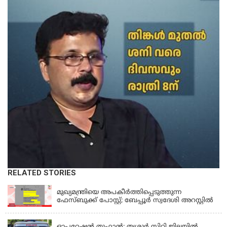
RELATED STORIES
KERALA
മുഖ്യമന്ത്രിയെ അപകീർത്തിപ്പെടുത്തുന്ന
ഫേസ്‌ബുക്ക് പോസ്റ്റ്; ബേപ്പൂർ സ്വദേശി അറസ്റ്റിൽ
KERALA
ഓപ്പറേഷൻ തൂഫാൻ: തൃശൂർ സിറ്റി ജില്ലയിൽ