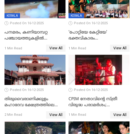
KERALA
KERALA
Posted On 16-12-2025
Posted On 16-12-2025
പനമരം, കണിയാമ്പറ്റ
‘പോറ്റിയേ കേറ്റിയേ’
പഞ്ചായത്തുകളിൽ
ഭക്തവികാരം
ബുധനാഴ്ച വിദ്യാഭ്യാസ
വ്രണപ്പെടുത്തിയെന്നു
View All
View All
1 Min Read
1 Min Read
സ്ഥാപനങ്ങൾക്ക് അവധി
ഡിജിപിക്ക് പരാതി; ശക്തമായ
നടപടി വേണമെന്നു
സിപിഐഎമ്മും
Posted On 16-12-2025
Posted On 16-12-2025
തിരുവൈരാണിക്കുളം
CPIM നേതാവിൻ്റെ സ്ത്രീ
മഹാദേവ ക്ഷേത്രത്തിലെ
വിരുദ്ധ പരാമർശം;
നടതുറപ്പ് മഹോത്സവത്തിന്
കേസെടുത്ത് പൊലീസ്
View All
View All
2 Min Read
1 Min Read
ജനുവരി 2 ന് തുടക്കമാകും