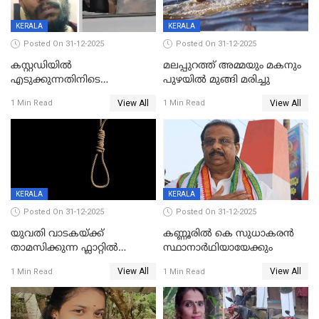
KERALA
KERALA
Posted On 31-12-2025
Posted On 31-12-2025
കസ്റ്റഡിയിൽ
മലപ്പുറത്ത് അമ്മയും മകനും
എടുക്കുന്നതിനിടെ
പുഴയിൽ മുങ്ങി മരിച്ചു
വിലങ്ങുമായി രക്ഷപ്പെട്ട
View All
View All
1 Min Read
1 Min Read
വധശ്രമക്കേസ് പ്രതി പിടിയിൽ
KERALA
KERALA
Posted On 31-12-2025
Posted On 31-12-2025
യുവതി വാടകയ്ക്ക്
കണ്ണൂരിൽ കെ സുധാകരൻ
താമസിക്കുന്ന ഫ്ലാറ്റില്‍
സ്ഥാനാർഥിയായേക്കും
തൂങ്ങിമരിച്ച നിലയില്‍;
View All
View All
1 Min Read
1 Min Read
സംഭവം കൈതപ്പൊയിലില്‍