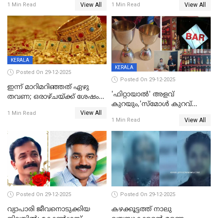
View All
View All
1 Min Read
1 Min Read
പരിക്ക്; പാളം മറികടന്ന
കുട്ടികൾക്കൊപ്പം
യുവാവ് ട്രെയിന്‍ തട്ടി മരിച്ചു
കളിക്കുന്നതിനിടെ
KERALA
KERALA
Posted On 29-12-2025
Posted On 29-12-2025
ഇന്ന് മാറിമറിഞ്ഞത് ഏഴു
'ഫിറ്റായാൽ' അളവ്
തവണ; ഒരാഴ്ചയ്ക്ക് ശേഷം
കുറയും,'സ്‌മോൾ കുറവ്
സ്വർണവിലയിൽ ഇടിവ്
View All
പിടികൂടി; ബാറിന് 25,000 രൂപ
1 Min Read
View All
1 Min Read
പിഴ
Posted On 29-12-2025
Posted On 29-12-2025
വ്യാപാരി ജീവനൊടുക്കിയ
കഴക്കൂട്ടത്ത് നാലു