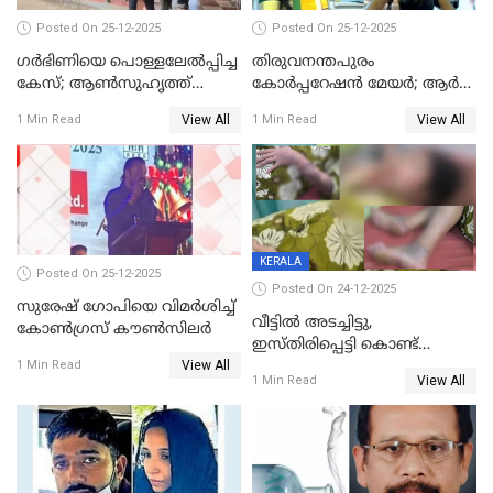
Posted On 25-12-2025
Posted On 25-12-2025
ഗര്‍ഭിണിയെ പൊള്ളലേല്‍പ്പിച്ച
തിരുവനന്തപുരം
കേസ്; ആണ്‍സുഹൃത്ത്
കോര്‍പ്പറേഷന്‍ മേയർ; ആര്‍
പിടിയില്‍
ശ്രീലേഖയ്ക്ക് മുൻതൂക്കം
View All
View All
1 Min Read
1 Min Read
KERALA
Posted On 25-12-2025
Posted On 24-12-2025
സുരേഷ് ഗോപിയെ വിമര്‍ശിച്ച്
വീട്ടിൽ അടച്ചിട്ടു,
കോണ്‍ഗ്രസ് കൗണ്‍സിലര്‍
ഇസ്തിരിപ്പെട്ടി കൊണ്ട്
View All
പൊള്ളിച്ചു; 8 മാസം
1 Min Read
View All
1 Min Read
ഗർഭിണിയായ യുവതിക്ക് ക്രൂര
മർദനം