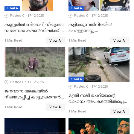
KERALA
KERALA
Posted On 17-12-2025
Posted On 17-12-2025
കണ്ണൂരിൽ ബിജെപി നിയുക്ത
കളിക്കുന്നതിനിടയിൽ
നഗരസഭാ കൗൺസിലർക്ക് 36
പൊള്ളലേറ്റു;
വർഷം തടവുശിക്ഷ
ചികിത്സയിലായിരുന്ന രണ്ടാം
View All
View All
1 Min Read
1 Min Read
ക്ലാസ് വിദ്യാർത്ഥിനി മരിച്ചു
KERALA
Posted On 17-12-2025
Posted On 17-12-2025
ജനവാസ മേഖലയില്‍
മന്ത്രി സജി ചെറിയാന്റെ
നിലയുറപ്പിച്ച് കാട്ടുകൊമ്പന്‍
വാഹനം അപകടത്തിൽപ്പെട്ടു;
പടയപ്പ
View All
മന്ത്രിയും സംഘവും
1 Min Read
View All
1 Min Read
രക്ഷപ്പെട്ടത് തലനാരിടയ്ക്ക്