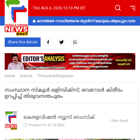
THU AUG 6, 2026 10:10 PM IST
കനത്തമഴ സാധ്യതയെ തുടർന്ന് കോട്ടയം,ആലപ്പുഴ,വയനാട്
Share this Article
Home
District
Thiruvananthapuram
സംസ്ഥാന സ്‌കൂള്‍ ഒളിമ്പിക്‌സ്; ഒവറോള്‍ കിരീടം
ഉറപ്പിച്ച് തിരുവനന്തപുരം
കേരളവിഷൻ ന്യൂസ് ഡെസ്‌ക്
1 Min Read
Posted On 27-10-2025