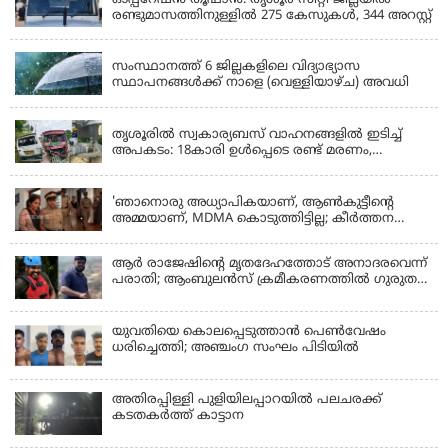
രണ്ടുമാസത്തിനുള്ളിൽ 275 കേസുകൾ, 344 അറസ്റ്റ്
KERALA
സംസ്ഥാനത്ത് 6 ജില്ലകളിലെ വിദ്യാഭ്യാസ
സ്ഥാപനങ്ങൾക്ക് നാളെ (വെള്ളിയാഴ്ച) അവധി
KERALA
തൃശൂരിൽ സ്വകാര്യബസ് വാഹനങ്ങളില്‍ ഇടിച്ച്
അപകടം: 18കാരി ഉൾപ്പെടെ രണ്ട് മരണം,
പത്തോളം പേർക്ക് പരിക്ക്
KERALA
'ഞാനൊരു അധ്യാപികയാണ്, ആണ്‍കുട്ടീന്റെ
അമ്മയാണ്‌, MDMA കൊടുത്തിട്ടില്ല; കീർത്തന
മാധ്യമങ്ങളോട്; പൊലീസ് കസ്റ്റഡിയിൽ വിട്ട്
കോടതി, ജാമ്യാപേക്ഷ തള്ളി
ആര്‍ രാജേഷിന്റെ മൃതദേഹത്തോട് അനാദരവെന്ന്
പരാതി; ആംബുലന്‍സ് ക്രമീകരണത്തില്‍ ഗുരുതര
വീഴ്ച; മൃതദേഹം ചാവക്കാട് വരെ എത്തിച്ചത്
ഫ്രീസര്‍ സംവിധാനം ഇല്ലാതെയെന്നും ആരോപണം
യുവതിയെ കൊലപ്പെടുത്താൻ പെൺവേഷം
ധരിച്ചെത്തി; അഞ്ചംഗ സംഘം പിടിയിൽ
അതിരപ്പിള്ളി പുളിയിലപ്പാറയിൽ പലചരക്ക്
കടതകർത്ത് കാട്ടാന
KERALA