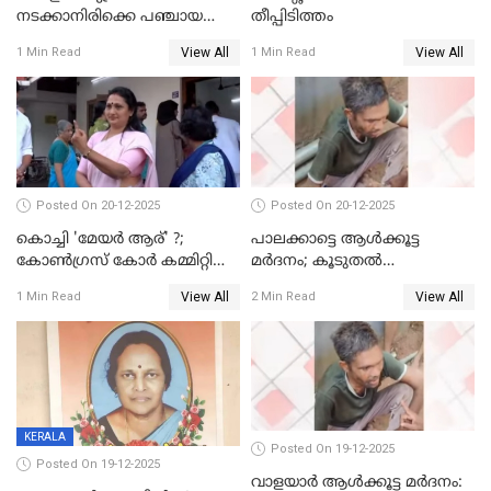
നടക്കാനിരിക്കെ പഞ്ചായത്ത്
തീപ്പിടിത്തം
മെമ്പർ മരിച്ചു
View All
View All
1 Min Read
1 Min Read
Posted On 20-12-2025
Posted On 20-12-2025
കൊച്ചി 'മേയർ ആര്' ?;
പാലക്കാട്ടെ ആള്‍ക്കൂട്ട
കോണ്‍ഗ്രസ് കോര്‍ കമ്മിറ്റി
മര്‍ദനം; കൂടുതല്‍
യോഗം ചൊവ്വാഴ്ച
അറസ്റ്റുണ്ടാവും, മര്‍ദിച്ചത് 15
View All
View All
1 Min Read
2 Min Read
അംഗ സംഘമെന്ന് വിവരം
KERALA
Posted On 19-12-2025
Posted On 19-12-2025
വാളയാർ ആൾക്കൂട്ട മർദനം: