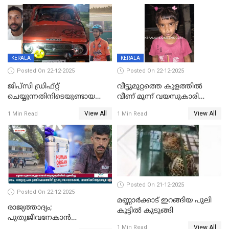
നിലയിൽ
KERALA
KERALA
Posted On 22-12-2025
Posted On 22-12-2025
ജിപ്സി ഡ്രിഫ്റ്റ്
വീട്ടുമുറ്റത്തെ കുളത്തിൽ
ചെയ്യുന്നതിനിടെയുണ്ടായ
വീണ് മൂന്ന് വയസുകാരി
അപകടം; 14 വയസുകാരന്
മരിച്ചു
View All
View All
1 Min Read
1 Min Read
ദാരുണാന്ത്യം; ജീപ്സി
ഓടിച്ചയാൾ അറസ്റ്റിൽ.
Posted On 21-12-2025
Posted On 22-12-2025
മണ്ണാർക്കാട് ഇറങ്ങിയ പുലി
രാജ്യത്താദ്യം;
കൂട്ടിൽ കുടുങ്ങി
പുതുജീവനേകാൻ
View All
ഷിബുവിന്റെ ഹൃദയം
1 Min Read