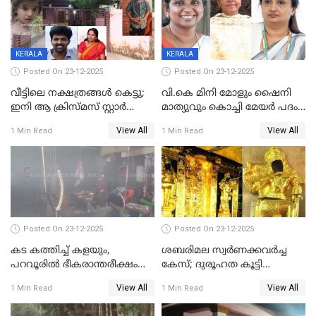
KERALA
KERALA
Posted On 23-12-2025
Posted On 23-12-2025
വീട്ടിലെ നക്ഷത്രങ്ങൾ കെട്ടു;
വി.കെ മിനി മോളും ഷൈനി
ഇനി ആ ക്രിസ്മസ് സ്റ്റാർ
മാത്യുവും കൊച്ചി മേയർ പദം
മാത്രം; പൈതങ്ങൾക്ക്
പങ്കിടും; ദീപ്തി മേരി വർഗീസ്
View All
View All
1 Min Read
1 Min Read
വേണ്ടിയുള്ള
മേയറാകില്ല
പിടിവലിക്കിടയിൽ
അപ്പൂപ്പനെതിരെ പോക്സോ
കേസ് ഒടുവിൽ 4 ജീവനുകൾ
പൊലിഞ്ഞു
Posted On 23-12-2025
Posted On 23-12-2025
കട കത്തിച്ച് കളയും,
ശബരിമല സ്വര്‍ണക്കവര്‍ച്ച
പറവൂരില്‍ ഭീകരാന്തരീക്ഷം
കേസ്; ദുരൂഹത കൂട്ടി
സൃഷ്ടിച്ച് കുട്ടി ലഹരിസംഘം
വിദേശവ്യവസായിയുടെ മൊഴി
View All
View All
1 Min Read
1 Min Read