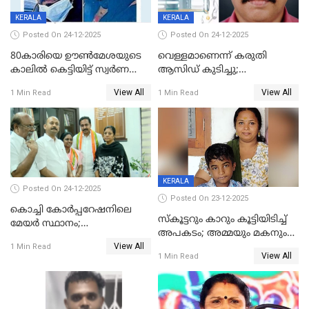
KERALA
KERALA
Posted On 24-12-2025
Posted On 24-12-2025
80കാരിയെ ഊൺമേശയുടെ
വെള്ളമാണെന്ന് കരുതി
കാലിൽ കെട്ടിയിട്ട് സ്വർണവും
ആസിഡ് കുടിച്ചു;
പണവും കവർന്നു;
ചികിത്സയിലിരുന്ന ആള്‍
View All
View All
1 Min Read
1 Min Read
കൊച്ചുമകനും സുഹൃത്തും
മരിച്ചു
അറസ്റ്റിൽ
KERALA
Posted On 24-12-2025
Posted On 23-12-2025
കൊച്ചി കോര്‍പ്പറേഷനിലെ
സ്കൂട്ടറും കാറും കൂട്ടിയിടിച്ച്
മേയര്‍ സ്ഥാനം;
അപകടം; അമ്മയും മകനും
കോണ്‍ഗ്രസില്‍ അതൃപതി
View All
മരിച്ചു, മറ്റൊരു മകൻ
1 Min Read
രൂക്ഷം
View All
1 Min Read
ഗുരുതരാവസ്ഥയിൽ