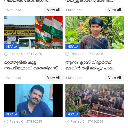
നിലയില്‍; കോണ്‍ഗ്രസ്
വയസ്സുകാരന്റെ മരണം
കൗണ്‍സിലറുടെ
കൊലപാതകം: അമ്മയും
View All
View All
1 Min Read
1 Min Read
മാനസികപീഡനമെന്ന് കുറിപ്പ്
സുഹൃത്തും പൊലീസ്
കസ്റ്റഡിയിൽ
KERALA
KERALA
Posted On 27-12-2025
Posted On 27-12-2025
മറ്റത്തൂരിൽ കൂട്ട
ആറാം ക്ലാസ് വിദ്യാർത്ഥി
നടപടിയുമായി കോണ്‍ഗ്രസ്,
ട്രെയിൻ തട്ടി മരിച്ചു; പാളം
ബിജെപി പാളയത്തിലെത്തിയ
മുറിച്ചുകടക്കുന്നതിനിടെ
View All
View All
1 Min Read
1 Min Read
എട്ട് പേര്‍ ഉള്‍പ്പെടെ
അപകടം മലപ്പുറത്ത്
പത്തുപേരെ പുറത്താക്കി,
ചൊവ്വന്നൂരിലും നടപടി
KERALA
KERALA
Posted On 27-12-2025
Posted On 27-12-2025