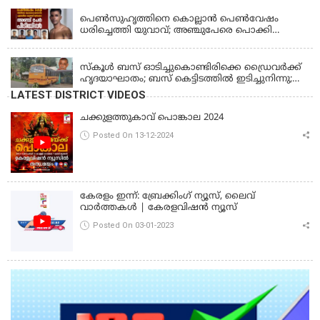
പെണ്‍സുഹൃത്തിനെ കൊല്ലാന്‍ പെണ്‍വേഷം
ധരിച്ചെത്തി യുവാവ്; അഞ്ചുപേരെ പൊക്കി
പൊലീസ്
KERALA
സ്കൂൾ ബസ് ഓടിച്ചുകൊണ്ടിരിക്കെ ഡ്രൈവർക്ക്
ഹൃദയാഘാതം; ബസ് കെട്ടിടത്തിൽ ഇടിച്ചുനിന്നു;
ഡ്രൈവർ മരിച്ചു, രണ്ട് കുട്ടികൾക്ക് പരിക്ക്
LATEST DISTRICT VIDEOS
ചക്കുളത്തുകാവ് പൊങ്കാല 2024
Posted On 13-12-2024
കേരളം ഇന്ന്: ബ്രേക്കിംഗ് ന്യൂസ്, ലൈവ്
വാർത്തകൾ | കേരളവിഷൻ ന്യൂസ്
Posted On 03-01-2023