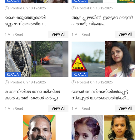
KERALA
KERALA
Posted On 18-12-2025
Posted On 18-12-2025
കൈക്കുഞ്ഞുമായി
ആലപ്പുഴയിൽ ഇരട്ടവോട്ടെന്ന്
സ്റ്റേഷനിലെത്തിയ
പരാതി; വിജയം
യുവതിയ്ക്ക് മർദ്ദനം; സിഐ
റദ്ദാക്കണമെന്ന് വലിയമരം
View All
View All
1 Min Read
1 Min Read
കരണത്തടിച്ചു; CC ടിവി
വാർഡിലെ എൽഡിഎഫ്
ദൃശ്യങ്ങൾ പുറത്ത്
സ്ഥാനാർത്ഥി
KERALA
KERALA
Posted On 18-12-2025
Posted On 18-12-2025
ധോണിയിൽ റോഡരികിൽ
ടാങ്കർ ലോറിക്കടിയിൽപ്പെട്ട്
കാർ കത്തി ഒരാൾ മരിച്ചു
സ്കൂട്ടർ യാത്രക്കാരിയ്ക്ക്
ദാരുണാന്ത്യം; അപകടം
View All
View All
1 Min Read
1 Min Read
കണ്ടോത്ത് ദേശീയ പാതയിൽ