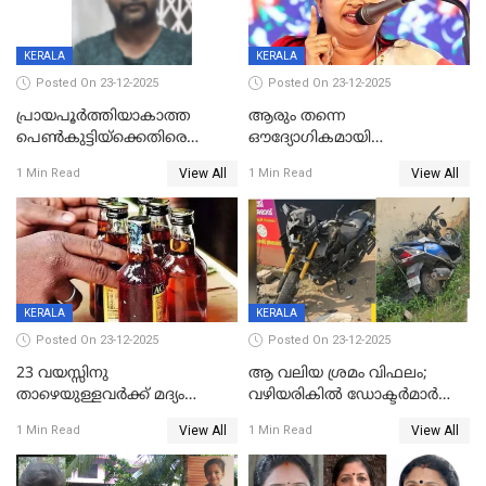
KERALA
KERALA
Posted On 23-12-2025
Posted On 23-12-2025
പ്രായപൂർത്തിയാകാത്ത
ആരും തന്നെ
പെൺകുട്ടിയ്ക്കെതിരെ
ഔദ്യോഗികമായി
ലൈംഗികാതിക്രമം; 36കാരന്
അറിയിച്ചിട്ടില്ല, മേയറെ
View All
View All
1 Min Read
1 Min Read
59 വർഷം തടവും 90,൦൦൦ രൂപ
കണ്ടെത്താൻ ഇന്ന് കോർ
പിഴയും ശിക്ഷ
കമ്മിറ്റി കൂടിയില്ല';
അതൃപ്തിയുമായി ദീപ്തി മേരി
വർഗീസ്
KERALA
KERALA
Posted On 23-12-2025
Posted On 23-12-2025
23 വയസ്സിനു
ആ വലിയ ശ്രമം വിഫലം;
താഴെയുള്ളവർക്ക് മദ്യം
വഴിയരികില്‍ ‌ഡോക്ടര്‍മാര്‍
നൽകിയതിനെതിരെ കർശന
ശസ്ത്രക്രിയ നടത്തിയ ലിനു
View All
View All
1 Min Read
1 Min Read
നടപടി;സ്ഥാപനങ്ങൾക്കെതിരെ
മരണത്തിന് കീഴടങ്ങി
രണ്ട് കേസുകൾ