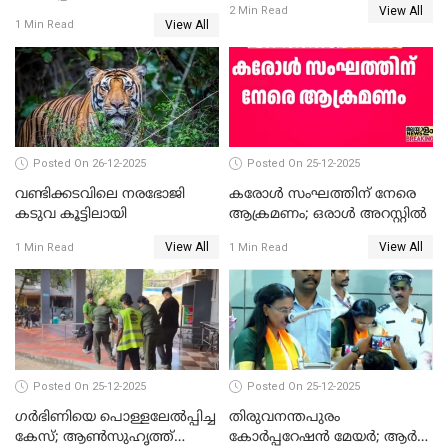
View All
തെരഞ്ഞെടുപ്പ്; സിപിഐഎം
2 Min Read
View All
1 Min Read
ഹൈക്കോടതിയിലേക്ക്;
സത്യപ്രതിജ്ഞ ചടങ്ങില്‍
ചട്ടലംഘനമെന്ന് പാർട്ടി
Posted On 26-12-2025
Posted On 25-12-2025
വണ്ടിക്കടവിലെ നരഭോജി
കരോള്‍ സംഘത്തിന് നേരെ
കടുവ കൂട്ടിലായി
ആക്രമണം; ഒരാള്‍ അറസ്റ്റില്‍
View All
View All
1 Min Read
1 Min Read
Posted On 25-12-2025
Posted On 25-12-2025
ഗര്‍ഭിണിയെ പൊള്ളലേല്‍പ്പിച്ച
തിരുവനന്തപുരം
കേസ്; ആണ്‍സുഹൃത്ത്
കോര്‍പ്പറേഷന്‍ മേയർ; ആര്‍