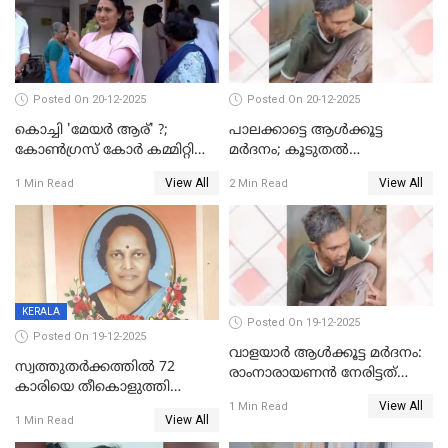
Posted On 20-12-2025
Posted On 20-12-2025
കൊച്ചി 'മേയർ ആര്' ?;
പാലക്കാട്ടെ ആള്‍ക്കൂട്ട
കോണ്‍ഗ്രസ് കോര്‍ കമ്മിറ്റി
മര്‍ദനം; കൂടുതല്‍
യോഗം ചൊവ്വാഴ്ച
അറസ്റ്റുണ്ടാവും, മര്‍ദിച്ചത് 15
View All
View All
1 Min Read
2 Min Read
അംഗ സംഘമെന്ന് വിവരം
KERALA
Posted On 19-12-2025
Posted On 19-12-2025
വാളയാർ ആൾക്കൂട്ട മർദനം:
സ്വത്തുതര്‍ക്കത്തില്‍ 72
രാംനാരായണൻ നേരിട്ടത്
കാരിയെ തീകൊളുത്തി
കൊടും ക്രൂരത; ശരീരത്തിൽ
View All
കൊന്നു;
1 Min Read
നാൽപ്പതിലേറെ
View All
1 Min Read
ക്രൂരകൊലപാതകത്തില്‍
മുറിവുകളെന്ന് പോസ്റ്റ്‌മോർട്ടം
സഹോദരിപുത്രന് ജീവപര്യന്തം