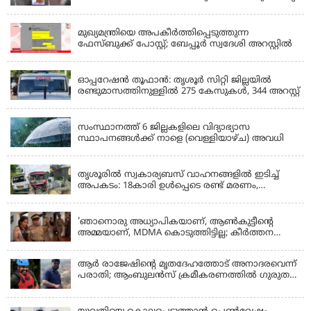
KERALA
മുഖ്യമന്ത്രിയെ അപകീർത്തിപ്പെടുത്തുന്ന
ഫേസ്‌ബുക്ക് പോസ്റ്റ്; ബേപ്പൂർ സ്വദേശി അറസ്റ്റിൽ
KERALA
ഓപ്പറേഷൻ തൂഫാൻ: തൃശൂർ സിറ്റി ജില്ലയിൽ
രണ്ടുമാസത്തിനുള്ളിൽ 275 കേസുകൾ, 344 അറസ്റ്റ്
KERALA
സംസ്ഥാനത്ത് 6 ജില്ലകളിലെ വിദ്യാഭ്യാസ
സ്ഥാപനങ്ങൾക്ക് നാളെ (വെള്ളിയാഴ്ച) അവധി
KERALA
തൃശൂരിൽ സ്വകാര്യബസ് വാഹനങ്ങളില്‍ ഇടിച്ച്
അപകടം: 18കാരി ഉൾപ്പെടെ രണ്ട് മരണം,
പത്തോളം പേർക്ക് പരിക്ക്
KERALA
'ഞാനൊരു അധ്യാപികയാണ്, ആണ്‍കുട്ടീന്റെ
അമ്മയാണ്‌, MDMA കൊടുത്തിട്ടില്ല; കീർത്തന
മാധ്യമങ്ങളോട്; പൊലീസ് കസ്റ്റഡിയിൽ വിട്ട്
കോടതി, ജാമ്യാപേക്ഷ തള്ളി
ആര്‍ രാജേഷിന്റെ മൃതദേഹത്തോട് അനാദരവെന്ന്
പരാതി; ആംബുലന്‍സ് ക്രമീകരണത്തില്‍ ഗുരുതര
വീഴ്ച; മൃതദേഹം ചാവക്കാട് വരെ എത്തിച്ചത്
ഫ്രീസര്‍ സംവിധാനം ഇല്ലാതെയെന്നും ആരോപണം