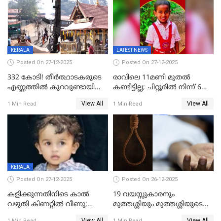
ഫേഷ്യലിന് 300 രൂപ
ആവശ്യപ്പെട്ടതിനെച്ചൊല്ലി
KERALA
LATEST NEWS
Posted On 27-12-2025
Posted On 27-12-2025
332 കോടി! തീർത്ഥാടകരുടെ
രാവിലെ 11മണി മുതൽ
എണ്ണത്തിൽ കുറവുണ്ടായിട്ടും
കണ്ടിട്ടില്ല; ചിറ്റൂരിൽ നിന്ന് 6
ശബരിമലയിൽ വരുമാനം
വയസ്സുകാരനെ കാണാതായി
View All
View All
1 Min Read
1 Min Read
കുതിച്ചുയരുന്നു
KERALA
Posted On 27-12-2025
Posted On 26-12-2025
കളിക്കുന്നതിനിടെ കാൽ
19 വയസ്സുകാരനും
വഴുതി കിണറ്റിൽ വീണു;
മുത്തശ്ശിയും മുത്തശ്ശിയുടെ
ഒന്നര വയസ്സുകാരന്
സഹോദരിയും വീട്ടിൽ തൂങ്ങി
View All
View All
1 Min Read
1 Min Read