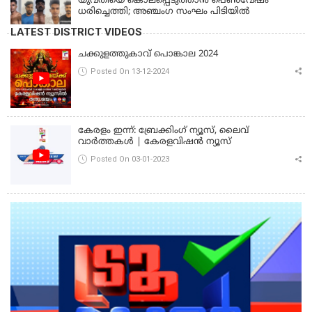
യുവതിയെ കൊലപ്പെടുത്താൻ പെൺവേഷം
ധരിച്ചെത്തി; അഞ്ചംഗ സംഘം പിടിയിൽ
LATEST DISTRICT VIDEOS
ചക്കുളത്തുകാവ് പൊങ്കാല 2024
Posted On 13-12-2024
കേരളം ഇന്ന്: ബ്രേക്കിംഗ് ന്യൂസ്, ലൈവ്
വാർത്തകൾ | കേരളവിഷൻ ന്യൂസ്
Posted On 03-01-2023