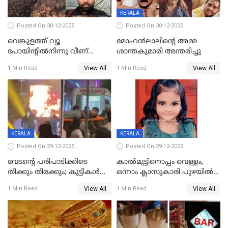
KERALA
Posted On 30-12-2025
Posted On 30-12-2025
വെങ്കുളത്ത് വ്യൂ
മോഹന്‍ലാലിന്‍റെ അമ്മ
പോയിന്റിൽനിന്നു വീണ്
ശാന്തകുമാരി അന്തരിച്ചു
യുവാവ് മരിച്ചു
View All
View All
1 Min Read
1 Min Read
KERALA
KERALA
Posted On 29-12-2025
Posted On 29-12-2025
വേടന്റെ പരിപാടിക്കിടെ
കാൽമുട്ടിനൊപ്പം വെള്ളം,
തിക്കും തിരക്കും; കുട്ടികള്‍
ഒന്നാം ക്ലാസുകാരി പുഴയിൽ
ഉള്‍പ്പെടെ നിരവധി പേര്‍ക്ക്
മുങ്ങി മരിച്ചു; ദാരുണ സംഭവം
View All
View All
1 Min Read
1 Min Read
പരിക്ക്; പാളം മറികടന്ന
കുട്ടികൾക്കൊപ്പം
യുവാവ് ട്രെയിന്‍ തട്ടി മരിച്ചു
കളിക്കുന്നതിനിടെ