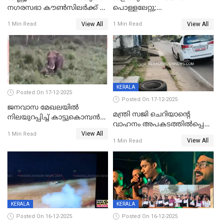
നഗരസഭാ കൗൺസിലർക്ക് 36
പൊള്ളലേറ്റു;
വർഷം തടവുശിക്ഷ
ചികിത്സയിലായിരുന്ന രണ്ടാം
View All
View All
1 Min Read
1 Min Read
ക്ലാസ് വിദ്യാർത്ഥിനി മരിച്ചു
KERALA
Posted On 17-12-2025
Posted On 17-12-2025
ജനവാസ മേഖലയില്‍
മന്ത്രി സജി ചെറിയാന്റെ
നിലയുറപ്പിച്ച് കാട്ടുകൊമ്പന്‍
വാഹനം അപകടത്തിൽപ്പെട്ടു;
പടയപ്പ
View All
മന്ത്രിയും സംഘവും
1 Min Read
View All
1 Min Read
രക്ഷപ്പെട്ടത് തലനാരിടയ്ക്ക്
KERALA
KERALA
Posted On 16-12-2025
Posted On 16-12-2025