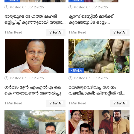
Posted On 30-12-2025
Posted On 30-12-2025
ഭാര്യയുടെ ദേഹത്ത് ലഹരി
ക്ലാസ് ടെസ്റ്റിൽ മാർക്ക്
ഒളിപ്പിച്ച് കുഞ്ഞുമായി യാത്ര;
കുറഞ്ഞു; 38 ഓളം
ഓട്ടോ വളഞ്ഞ് ദമ്പതികളെ
വിദ്യാർഥികളെ ട്യൂഷൻ
View All
View All
1 Min Read
1 Min Read
പിടികൂടി പൊലീസ്
സെന്ററിലെ അധ്യാപകന്‍
മർദിച്ചതായി പരാതി
KERALA
Posted On 30-12-2025
Posted On 30-12-2025
ധർമടം മുൻ എംഎല്‍എ കെ
മയക്കുവെടിവച്ച ശേഷം
കെ നാരായണന്‍ അന്തരിച്ചു
വലയിലാക്കി; കിണറ്റിൽ വീണ
കടുവയെ പുറത്തെത്തിച്ചു
View All
View All
1 Min Read
1 Min Read