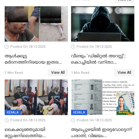
Posted On 18-12-2025
Posted On 18-12-2025
ആൾക്കൂട്ട
വീണ്ടും 'ഡിജിറ്റല്‍ അറസ്റ്റ്';
മർദനത്തിനിരയായ ഇതര
കൊച്ചിയില്‍ വനിതാ
സംസ്ഥാന തൊഴിലാളി മരിച്ചു;
ഡോക്ടര്‍ക്ക് നഷ്ടമായത് 6.38
View All
View All
1 Min Read
1 Min Read
നടുക്കുന്ന സംഭവം
കോടി രൂപ
വാളയാറിൽ
KERALA
KERALA
Posted On 18-12-2025
Posted On 18-12-2025
കൈക്കുഞ്ഞുമായി
ആലപ്പുഴയിൽ ഇരട്ടവോട്ടെന്ന്
സ്റ്റേഷനിലെത്തിയ
പരാതി; വിജയം