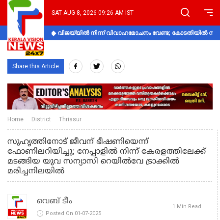
SAT AUG 8, 2026 09:26 AM IST
വിജയ്‌യിൽ നിന്ന് വിവാഹമോചനം വേണ്ട; കോടതിയിൽ നിലപാ
Share this Article
Home
District
Thrissur
സുഹൃത്തിനോട് ജീവന് ഭീഷണിയെന്ന്
ഫോണിലറിയിച്ചു; നേപ്പാളില്‍ നിന്ന് കേരളത്തിലേക്ക്
മടങ്ങിയ യുവ സന്യാസി റെയിൽവേ ട്രാക്കിൽ
മരിച്ചനിലയില്‍
വെബ് ടീം
1 Min Read
Posted On 01-07-2025