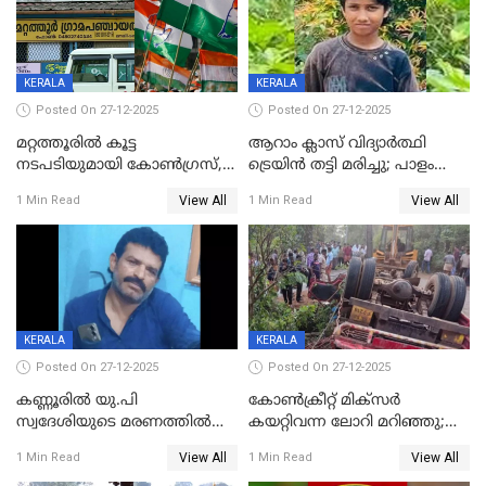
KERALA
KERALA
Posted On 27-12-2025
Posted On 27-12-2025
മറ്റത്തൂരിൽ കൂട്ട
ആറാം ക്ലാസ് വിദ്യാർത്ഥി
നടപടിയുമായി കോണ്‍ഗ്രസ്,
ട്രെയിൻ തട്ടി മരിച്ചു; പാളം
ബിജെപി പാളയത്തിലെത്തിയ
മുറിച്ചുകടക്കുന്നതിനിടെ
View All
View All
1 Min Read
1 Min Read
എട്ട് പേര്‍ ഉള്‍പ്പെടെ
അപകടം മലപ്പുറത്ത്
പത്തുപേരെ പുറത്താക്കി,
ചൊവ്വന്നൂരിലും നടപടി
KERALA
KERALA
Posted On 27-12-2025
Posted On 27-12-2025
കണ്ണൂരിൽ യു.പി
കോണ്‍ക്രീറ്റ് മിക്‌സര്‍
സ്വദേശിയുടെ മരണത്തിൽ
കയറ്റിവന്ന ലോറി മറിഞ്ഞു;
അഞ്ചംഗ സംഘത്തിനെതിരെ
രണ്ടുപേര്‍ക്ക് ദാരുണാന്ത്യം;
View All
View All
1 Min Read
1 Min Read
കേസ്; തർക്കമുണ്ടായത്
അപകടം കണ്ണൂരിൽ