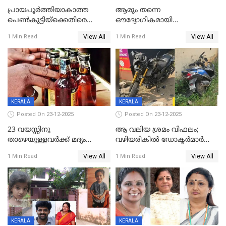
പ്രായപൂർത്തിയാകാത്ത
ആരും തന്നെ
പെൺകുട്ടിയ്ക്കെതിരെ
ഔദ്യോഗികമായി
ലൈംഗികാതിക്രമം; 36കാരന്
അറിയിച്ചിട്ടില്ല, മേയറെ
View All
View All
1 Min Read
1 Min Read
59 വർഷം തടവും 90,൦൦൦ രൂപ
കണ്ടെത്താൻ ഇന്ന് കോർ
പിഴയും ശിക്ഷ
കമ്മിറ്റി കൂടിയില്ല';
അതൃപ്തിയുമായി ദീപ്തി മേരി
വർഗീസ്
KERALA
KERALA
Posted On 23-12-2025
Posted On 23-12-2025
23 വയസ്സിനു
ആ വലിയ ശ്രമം വിഫലം;
താഴെയുള്ളവർക്ക് മദ്യം
വഴിയരികില്‍ ‌ഡോക്ടര്‍മാര്‍
നൽകിയതിനെതിരെ കർശന
ശസ്ത്രക്രിയ നടത്തിയ ലിനു
View All
View All
1 Min Read
1 Min Read
നടപടി;സ്ഥാപനങ്ങൾക്കെതിരെ
മരണത്തിന് കീഴടങ്ങി
രണ്ട് കേസുകൾ
KERALA
KERALA