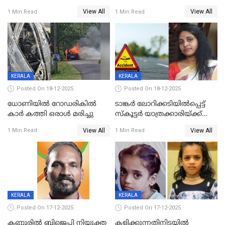
യുവതിയ്ക്ക് മർദ്ദനം; സിഐ
റദ്ദാക്കണമെന്ന് വലിയമരം
View All
View All
1 Min Read
1 Min Read
കരണത്തടിച്ചു; CC ടിവി
വാർഡിലെ എൽഡിഎഫ്
ദൃശ്യങ്ങൾ പുറത്ത്
സ്ഥാനാർത്ഥി
KERALA
KERALA
Posted On 18-12-2025
Posted On 18-12-2025
ധോണിയിൽ റോഡരികിൽ
ടാങ്കർ ലോറിക്കടിയിൽപ്പെട്ട്
കാർ കത്തി ഒരാൾ മരിച്ചു
സ്കൂട്ടർ യാത്രക്കാരിയ്ക്ക്
ദാരുണാന്ത്യം; അപകടം
View All
View All
1 Min Read
1 Min Read
കണ്ടോത്ത് ദേശീയ പാതയിൽ
KERALA
KERALA
Posted On 17-12-2025
Posted On 17-12-2025
കണ്ണൂരിൽ ബിജെപി നിയുക്ത
കളിക്കുന്നതിനിടയിൽ