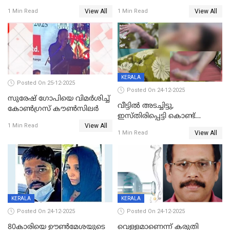
പിടിയില്‍
ശ്രീലേഖയ്ക്ക് മുൻതൂക്കം
View All
View All
1 Min Read
1 Min Read
KERALA
Posted On 25-12-2025
Posted On 24-12-2025
സുരേഷ് ഗോപിയെ വിമര്‍ശിച്ച്
വീട്ടിൽ അടച്ചിട്ടു,
കോണ്‍ഗ്രസ് കൗണ്‍സിലര്‍
ഇസ്തിരിപ്പെട്ടി കൊണ്ട്
View All
പൊള്ളിച്ചു; 8 മാസം
1 Min Read
View All
1 Min Read
ഗർഭിണിയായ യുവതിക്ക് ക്രൂര
മർദനം
KERALA
KERALA
Posted On 24-12-2025
Posted On 24-12-2025
80കാരിയെ ഊൺമേശയുടെ
വെള്ളമാണെന്ന് കരുതി