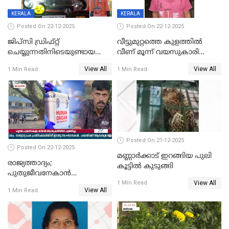
KERALA
KERALA
Posted On 22-12-2025
Posted On 22-12-2025
ജിപ്സി ഡ്രിഫ്റ്റ്
വീട്ടുമുറ്റത്തെ കുളത്തിൽ
ചെയ്യുന്നതിനിടെയുണ്ടായ
വീണ് മൂന്ന് വയസുകാരി
അപകടം; 14 വയസുകാരന്
മരിച്ചു
View All
View All
1 Min Read
1 Min Read
ദാരുണാന്ത്യം; ജീപ്സി
ഓടിച്ചയാൾ അറസ്റ്റിൽ.
Posted On 21-12-2025
Posted On 22-12-2025
മണ്ണാർക്കാട് ഇറങ്ങിയ പുലി
രാജ്യത്താദ്യം;
കൂട്ടിൽ കുടുങ്ങി
പുതുജീവനേകാൻ
View All
ഷിബുവിന്റെ ഹൃദയം
1 Min Read
View All
1 Min Read
എറണാകുളം സർക്കാർ
ജനറൽ
ആശുപത്രിയിലെത്തിച്ചു