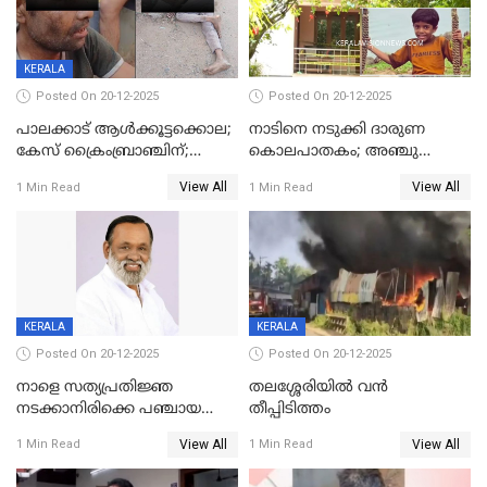
KERALA
Posted On 20-12-2025
Posted On 20-12-2025
പാലക്കാട് ആൾക്കൂട്ടക്കൊല;
നാടിനെ നടുക്കി ദാരുണ
കേസ് ക്രൈംബ്രാഞ്ചിന്;
കൊലപാതകം; അഞ്ചു
DYSPയുടെ നേതൃത്വത്തിൽ
വയസ്സുകാരനെ 'അമ്മ
View All
View All
1 Min Read
1 Min Read
അന്വേഷിക്കും
കഴുത്തുഞെരിച്ച് കൊന്നു
KERALA
KERALA
Posted On 20-12-2025
Posted On 20-12-2025
നാളെ സത്യപ്രതിജ്ഞ
തലശ്ശേരിയിൽ വൻ
നടക്കാനിരിക്കെ പഞ്ചായത്ത്
തീപ്പിടിത്തം
മെമ്പർ മരിച്ചു
View All
View All
1 Min Read
1 Min Read