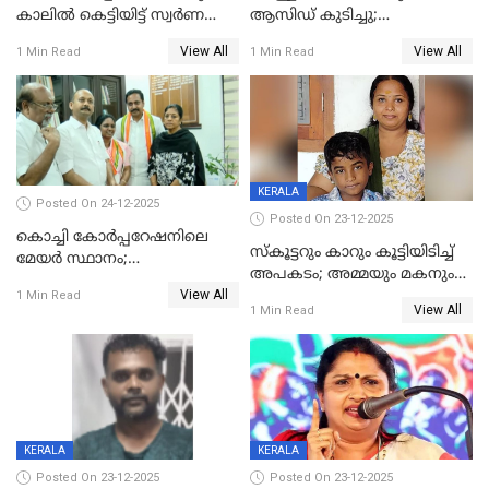
കാലിൽ കെട്ടിയിട്ട് സ്വർണവും
ആസിഡ് കുടിച്ചു;
പണവും കവർന്നു;
ചികിത്സയിലിരുന്ന ആള്‍
View All
View All
1 Min Read
1 Min Read
കൊച്ചുമകനും സുഹൃത്തും
മരിച്ചു
അറസ്റ്റിൽ
KERALA
Posted On 24-12-2025
Posted On 23-12-2025
കൊച്ചി കോര്‍പ്പറേഷനിലെ
സ്കൂട്ടറും കാറും കൂട്ടിയിടിച്ച്
മേയര്‍ സ്ഥാനം;
അപകടം; അമ്മയും മകനും
കോണ്‍ഗ്രസില്‍ അതൃപതി
View All
മരിച്ചു, മറ്റൊരു മകൻ
1 Min Read
രൂക്ഷം
View All
1 Min Read
ഗുരുതരാവസ്ഥയിൽ
KERALA
KERALA
Posted On 23-12-2025
Posted On 23-12-2025