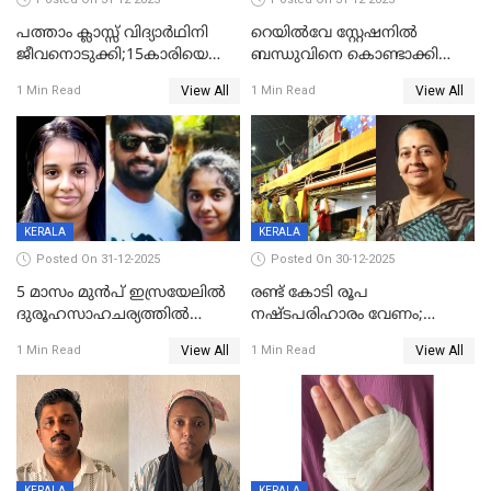
പത്താം ക്ലാസ്സ് വിദ്യാര്‍ഥിനി
റെയിൽവേ സ്റ്റേഷനിൽ
ജീവനൊടുക്കി;15കാരിയെ
ബന്ധുവിനെ കൊണ്ടാക്കി
കണ്ടെത്തിയത്
മടങ്ങുന്നതിനിടെ ടോറസ്സ്
View All
View All
1 Min Read
1 Min Read
കിടപ്പുമുറിയില്‍ തൂങ്ങി മരിച്ച
ലോറി സ്കൂട്ടറിൽ ഇടിച്ചു :
നിലയിൽ
യുവതിക്ക് ദാരുണാന്ത്യം
KERALA
KERALA
Posted On 31-12-2025
Posted On 30-12-2025
5 മാസം മുൻപ് ഇസ്രയേലിൽ
രണ്ട് കോടി രൂപ
ദുരൂഹസാഹചര്യത്തിൽ
നഷ്ടപരിഹാരം വേണം;
മരിച്ചനിലയിൽ കണ്ടെത്തിയ
ജിസിഡിഎക്ക് വക്കീൽ
View All
View All
1 Min Read
1 Min Read
മലയാളി യുവാവിന്റെ ഭാര്യയും
നോട്ടീസയച്ച് ഉമാ തോമസ്
മരിച്ചു
KERALA
KERALA