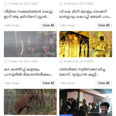
Posted On 23-12-2025
Posted On 23-12-2025
വീട്ടിലെ നക്ഷത്രങ്ങൾ കെട്ടു;
വി.കെ മിനി മോളും ഷൈനി
ഇനി ആ ക്രിസ്മസ് സ്റ്റാർ
മാത്യുവും കൊച്ചി മേയർ പദം
മാത്രം; പൈതങ്ങൾക്ക്
പങ്കിടും; ദീപ്തി മേരി വർഗീസ്
View All
View All
1 Min Read
1 Min Read
വേണ്ടിയുള്ള
മേയറാകില്ല
പിടിവലിക്കിടയിൽ
അപ്പൂപ്പനെതിരെ പോക്സോ
കേസ് ഒടുവിൽ 4 ജീവനുകൾ
പൊലിഞ്ഞു
Posted On 23-12-2025
Posted On 23-12-2025
കട കത്തിച്ച് കളയും,
ശബരിമല സ്വര്‍ണക്കവര്‍ച്ച
പറവൂരില്‍ ഭീകരാന്തരീക്ഷം
കേസ്; ദുരൂഹത കൂട്ടി
സൃഷ്ടിച്ച് കുട്ടി ലഹരിസംഘം
വിദേശവ്യവസായിയുടെ മൊഴി
View All
View All
1 Min Read
1 Min Read