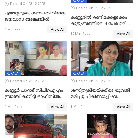
KERALA
Posted On 23-12-2025
Posted On 22-12-2025
ഏഴാറ്റുമുഖം ഗണപതി വീണ്ടും
കണ്ണൂരിൽ രണ്ട് മക്കളടക്കം
ജനവാസ മേഖലയിൽ
കുടുംബത്തിലെ 4 പേർ മരിച്ച
View All
നിലയിൽ
1 Min Read
View All
30 Min Read
KERALA
KERALA
Posted On 22-12-2025
Posted On 22-12-2025
കണ്ണൂർ പാറാട് സിപിഐഎം
ശസ്ത്രക്രിയയ്‌ക്കിടെ യുവതി
ബ്രാഞ്ച് കമ്മിറ്റി ഓഫിസിൽ
മരിച്ചു; ചികിത്സാപ്പിഴവ്
തീയിട്ടു; നേതാക്കളുടെ
ആരോപിച്ച് ബന്ധുക്കൾ;
View All
View All
1 Min Read
1 Min Read
ചിത്രങ്ങളടക്കം കത്തിയ
സംഭവം മാവേലിക്കരയിൽ
നിലയിൽ