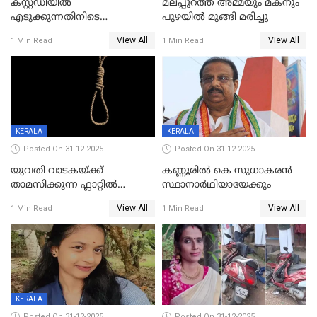
കസ്റ്റഡിയിൽ
മലപ്പുറത്ത് അമ്മയും മകനും
എടുക്കുന്നതിനിടെ
പുഴയിൽ മുങ്ങി മരിച്ചു
വിലങ്ങുമായി രക്ഷപ്പെട്ട
View All
View All
1 Min Read
1 Min Read
വധശ്രമക്കേസ് പ്രതി പിടിയിൽ
KERALA
KERALA
Posted On 31-12-2025
Posted On 31-12-2025
യുവതി വാടകയ്ക്ക്
കണ്ണൂരിൽ കെ സുധാകരൻ
താമസിക്കുന്ന ഫ്ലാറ്റില്‍
സ്ഥാനാർഥിയായേക്കും
തൂങ്ങിമരിച്ച നിലയില്‍;
View All
View All
1 Min Read
1 Min Read
സംഭവം കൈതപ്പൊയിലില്‍
KERALA
Posted On 31-12-2025
Posted On 31-12-2025