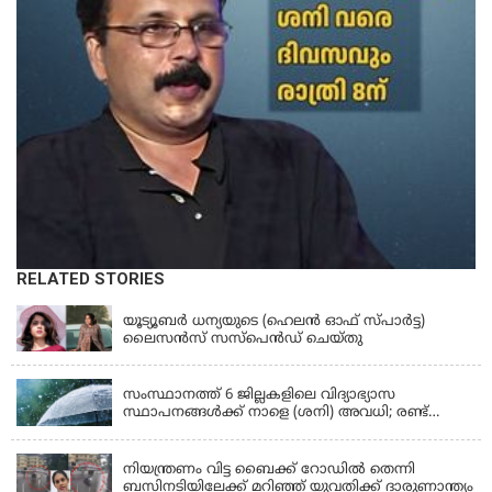
RELATED STORIES
KERALA
യൂട്യൂബർ ധന്യയുടെ (ഹെലൻ ഓഫ് സ്പാർട്ട)
ലൈസൻസ് സസ്‌പെൻഡ് ചെയ്തു
KERALA
സംസ്ഥാനത്ത് 6 ജില്ലകളിലെ വിദ്യാഭ്യാസ
സ്ഥാപനങ്ങൾക്ക് നാളെ (ശനി) അവധി; രണ്ട്
ജില്ലകളിൽ അവധി പ്രൊഫഷണൽ കോളേജുകൾ
KERALA
ഒഴികെ
നിയന്ത്രണം വിട്ട ബൈക്ക് റോഡിൽ തെന്നി
ബസിനടിയിലേക്ക് മറിഞ്ഞ് യുവതിക്ക് ദാരുണാന്ത്യം