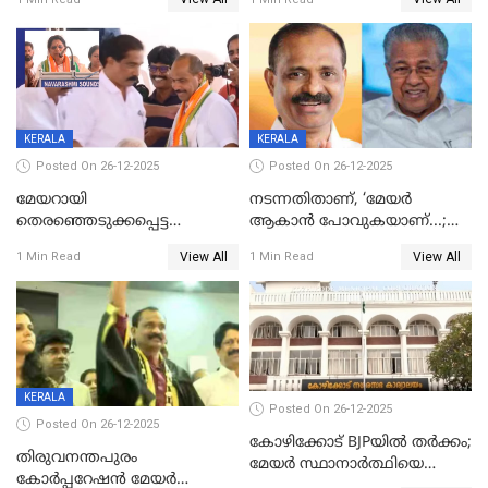
ദാരുണാന്ത്യം
മരിച്ചനിലയിൽ
KERALA
KERALA
Posted On 26-12-2025
Posted On 26-12-2025
മേയറായി
നടന്നതിതാണ്, ‘മേയർ
തെരഞ്ഞെടുക്കപ്പെട്ട
ആകാൻ പോവുകയാണ്...;
ശേഷമുള്ള പി ഇന്ദിരയുടെ
ആവട്ടെ, അഭിനന്ദനങ്ങൾ’;
View All
View All
1 Min Read
1 Min Read
ആദ്യ വോട്ട് അസാധു; കണ്ണൂർ
മുഖ്യമന്ത്രിയുടെ ഓഫീസ്
ഡെപ്യൂട്ടി മേയർ സ്ഥാനത്ത്
തന്നെ വിശദീകരിയ്ക്കുന്നു;
താഹിറിന് വിജയം
സത്യമിതാണ്
KERALA
Posted On 26-12-2025
Posted On 26-12-2025
കോഴിക്കോട് BJPയിൽ തർക്കം;
തിരുവനന്തപുരം
മേയർ സ്ഥാനാർത്ഥിയെ
കോര്‍പ്പറേഷന്‍ മേയര്‍
പരസ്യമായി പ്രഖ്യാപിച്ചില്ല