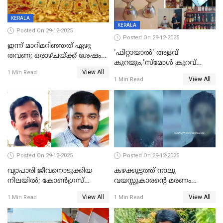
KERALA
KERALA
Posted On 29-12-2025
Posted On 29-12-2025
ഇന്ന് മാറിമറിഞ്ഞത് ഏഴു
'ഫിറ്റായാൽ' അളവ്
തവണ; ഒരാഴ്ചയ്ക്ക് ശേഷം
കുറയും,'സ്‌മോൾ കുറവ്
സ്വർണവിലയിൽ ഇടിവ്
View All
പിടികൂടി; ബാറിന് 25,000 രൂപ
1 Min Read
View All
1 Min Read
പിഴ
Posted On 29-12-2025
Posted On 29-12-2025
വ്യാപാരി ജീവനൊടുക്കിയ
കഴക്കൂട്ടത്ത് നാലു
നിലയില്‍; കോണ്‍ഗ്രസ്
വയസ്സുകാരന്റെ മരണം
കൗണ്‍സിലറുടെ
കൊലപാതകം: അമ്മയും
View All
View All
1 Min Read
1 Min Read
മാനസികപീഡനമെന്ന് കുറിപ്പ്
സുഹൃത്തും പൊലീസ്
കസ്റ്റഡിയിൽ