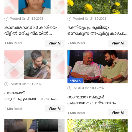
Posted On 21-12-2025
Posted On 21-12-2025
കാസർഗോഡ് 80 കാരിയെ
ഭക്തിയും പ്രകൃതിയും
വീട്ടിൽ മരിച്ച നിലയിൽ
ഒന്നാകുന്ന അപൂര്‍വ്വ കാഴ്ച;
കണ്ടെത്തി
ഭക്തർക്ക്
View All
View All
1 Min Read
2 Min Read
കാഴ്ചാനുഭവമൊരുക്കി
ശബരീ നന്ദനം
KERALA
Posted On 21-12-2025
Posted On 20-12-2025
പാലക്കാട്‌
സംസ്ഥാന സ്കൂൾ
ആൾകൂട്ടക്കൊലപാതകം;
കലോത്സവം: ഉദ്ഘാടനം
അന്വേഷണം
View All
മുഖ്യമന്ത്രി, സമാപനത്തിൽ
2 Min Read
ഊർജ്ജിതമാക്കിമാക്കി
View All
1 Min Read
മുഖ്യാതിഥിയായി
ക്രൈംബ്രാഞ്ച്
മോഹൻലാൽ