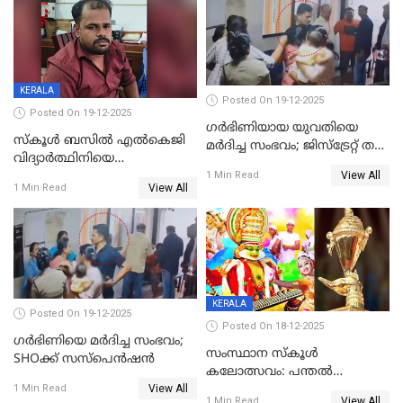
റിപ്പോർട്ട്
KERALA
Posted On 19-12-2025
Posted On 19-12-2025
ഗര്‍ഭിണിയായ യുവതിയെ
സ്കൂൾ ബസിൽ എൽകെജി
മര്‍ദിച്ച സംഭവം; ജിസ്‌ട്രേറ്റ് തല
വിദ്യാര്‍ത്ഥിനിയെ
അന്വേഷണം വേണമെന്ന്
View All
ലൈംഗികമായി ഉപദ്രവിച്ചു;
1 Min Read
യുവതി
View All
1 Min Read
ക്ലീനര്‍ പിടിയിൽ
KERALA
Posted On 19-12-2025
Posted On 18-12-2025
ഗര്‍ഭിണിയെ മർദിച്ച സംഭവം;
സംസ്ഥാന സ്കൂൾ
SHOക്ക് സസ്പെൻഷൻ
കലോത്സവം: പന്തൽ
View All
കാൽനാട്ടൽ 20 ന്
1 Min Read
View All
1 Min Read