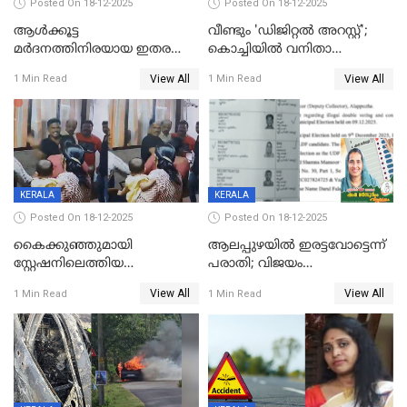
Posted On 18-12-2025
Posted On 18-12-2025
ആൾക്കൂട്ട
വീണ്ടും 'ഡിജിറ്റല്‍ അറസ്റ്റ്';
മർദനത്തിനിരയായ ഇതര
കൊച്ചിയില്‍ വനിതാ
സംസ്ഥാന തൊഴിലാളി മരിച്ചു;
ഡോക്ടര്‍ക്ക് നഷ്ടമായത് 6.38
View All
View All
1 Min Read
1 Min Read
നടുക്കുന്ന സംഭവം
കോടി രൂപ
വാളയാറിൽ
KERALA
KERALA
Posted On 18-12-2025
Posted On 18-12-2025
കൈക്കുഞ്ഞുമായി
ആലപ്പുഴയിൽ ഇരട്ടവോട്ടെന്ന്
സ്റ്റേഷനിലെത്തിയ
പരാതി; വിജയം
യുവതിയ്ക്ക് മർദ്ദനം; സിഐ
റദ്ദാക്കണമെന്ന് വലിയമരം
View All
View All
1 Min Read
1 Min Read
കരണത്തടിച്ചു; CC ടിവി
വാർഡിലെ എൽഡിഎഫ്
ദൃശ്യങ്ങൾ പുറത്ത്
സ്ഥാനാർത്ഥി