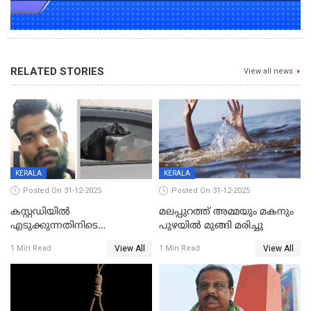
RELATED STORIES
View all news
KERALA
KERALA
Posted On 31-12-2025
Posted On 31-12-2025
കസ്റ്റഡിയിൽ
മലപ്പുറത്ത് അമ്മയും മകനും
എടുക്കുന്നതിനിടെ
പുഴയിൽ മുങ്ങി മരിച്ചു
വിലങ്ങുമായി രക്ഷപ്പെട്ട
View All
View All
1 Min Read
1 Min Read
വധശ്രമക്കേസ് പ്രതി പിടിയിൽ