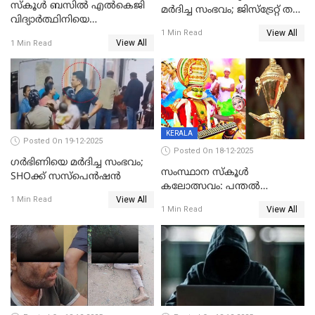
സ്കൂൾ ബസിൽ എൽകെജി
മര്‍ദിച്ച സംഭവം; ജിസ്‌ട്രേറ്റ് തല
വിദ്യാര്‍ത്ഥിനിയെ
അന്വേഷണം വേണമെന്ന്
View All
ലൈംഗികമായി ഉപദ്രവിച്ചു;
1 Min Read
യുവതി
View All
1 Min Read
ക്ലീനര്‍ പിടിയിൽ
KERALA
Posted On 19-12-2025
Posted On 18-12-2025
ഗര്‍ഭിണിയെ മർദിച്ച സംഭവം;
സംസ്ഥാന സ്കൂൾ
SHOക്ക് സസ്പെൻഷൻ
കലോത്സവം: പന്തൽ
View All
കാൽനാട്ടൽ 20 ന്
1 Min Read
View All
1 Min Read