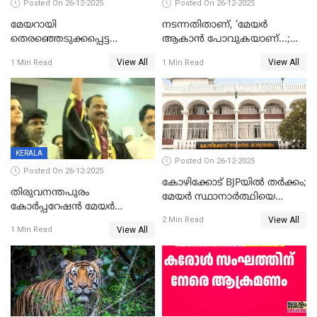
Posted On 26-12-2025
Posted On 26-12-2025
മേയറായി
നടന്നതിതാണ്, ‘മേയർ
തെരഞ്ഞെടുക്കപ്പെട്ട
ആകാൻ പോവുകയാണ്...;
ശേഷമുള്ള പി ഇന്ദിരയുടെ
ആവട്ടെ, അഭിനന്ദനങ്ങൾ’;
View All
View All
1 Min Read
1 Min Read
ആദ്യ വോട്ട് അസാധു; കണ്ണൂർ
മുഖ്യമന്ത്രിയുടെ ഓഫീസ്
ഡെപ്യൂട്ടി മേയർ സ്ഥാനത്ത്
തന്നെ വിശദീകരിയ്ക്കുന്നു;
താഹിറിന് വിജയം
സത്യമിതാണ്
KERALA
Posted On 26-12-2025
Posted On 26-12-2025
കോഴിക്കോട് BJPയിൽ തർക്കം;
തിരുവനന്തപുരം
മേയർ സ്ഥാനാർത്ഥിയെ
കോര്‍പ്പറേഷന്‍ മേയര്‍
പരസ്യമായി പ്രഖ്യാപിച്ചില്ല
View All
തെരഞ്ഞെടുപ്പ്; സിപിഐഎം
2 Min Read
View All
1 Min Read
ഹൈക്കോടതിയിലേക്ക്;
സത്യപ്രതിജ്ഞ ചടങ്ങില്‍
ചട്ടലംഘനമെന്ന് പാർട്ടി