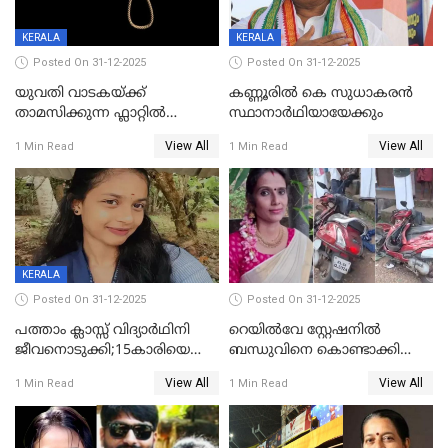
KERALA
KERALA
Posted On 31-12-2025
Posted On 31-12-2025
യുവതി വാടകയ്ക്ക്
കണ്ണൂരിൽ കെ സുധാകരൻ
താമസിക്കുന്ന ഫ്ലാറ്റില്‍
സ്ഥാനാർഥിയായേക്കും
തൂങ്ങിമരിച്ച നിലയില്‍;
View All
View All
1 Min Read
1 Min Read
സംഭവം കൈതപ്പൊയിലില്‍
KERALA
Posted On 31-12-2025
Posted On 31-12-2025
പത്താം ക്ലാസ്സ് വിദ്യാര്‍ഥിനി
റെയിൽവേ സ്റ്റേഷനിൽ
ജീവനൊടുക്കി;15കാരിയെ
ബന്ധുവിനെ കൊണ്ടാക്കി
കണ്ടെത്തിയത്
മടങ്ങുന്നതിനിടെ ടോറസ്സ്
View All
View All
1 Min Read
1 Min Read
കിടപ്പുമുറിയില്‍ തൂങ്ങി മരിച്ച
ലോറി സ്കൂട്ടറിൽ ഇടിച്ചു :
നിലയിൽ
യുവതിക്ക് ദാരുണാന്ത്യം