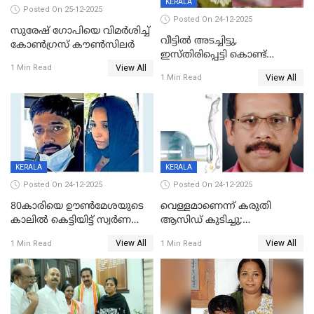
KERALA
Posted On 25-12-2025
Posted On 24-12-2025
സുരേഷ് ഗോപിയെ വിമര്‍ശിച്ച്
വീട്ടിൽ അടച്ചിട്ടു,
കോണ്‍ഗ്രസ് കൗണ്‍സിലര്‍
ഇസ്തിരിപ്പെട്ടി കൊണ്ട്
View All
പൊള്ളിച്ചു; 8 മാസം
1 Min Read
View All
1 Min Read
ഗർഭിണിയായ യുവതിക്ക് ക്രൂര
മർദനം
KERALA
KERALA
Posted On 24-12-2025
Posted On 24-12-2025
80കാരിയെ ഊൺമേശയുടെ
വെള്ളമാണെന്ന് കരുതി
കാലിൽ കെട്ടിയിട്ട് സ്വർണവും
ആസിഡ് കുടിച്ചു;
പണവും കവർന്നു;
ചികിത്സയിലിരുന്ന ആള്‍
View All
View All
1 Min Read
1 Min Read
കൊച്ചുമകനും സുഹൃത്തും
മരിച്ചു
അറസ്റ്റിൽ