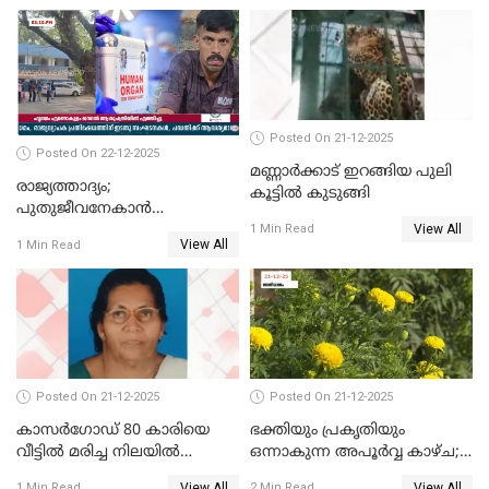
ഓടിച്ചയാൾ അറസ്റ്റിൽ.
Posted On 21-12-2025
Posted On 22-12-2025
മണ്ണാർക്കാട് ഇറങ്ങിയ പുലി
രാജ്യത്താദ്യം;
കൂട്ടിൽ കുടുങ്ങി
പുതുജീവനേകാൻ
View All
ഷിബുവിന്റെ ഹൃദയം
1 Min Read
View All
1 Min Read
എറണാകുളം സർക്കാർ
ജനറൽ
ആശുപത്രിയിലെത്തിച്ചു
Posted On 21-12-2025
Posted On 21-12-2025
കാസർഗോഡ് 80 കാരിയെ
ഭക്തിയും പ്രകൃതിയും
വീട്ടിൽ മരിച്ച നിലയിൽ
ഒന്നാകുന്ന അപൂര്‍വ്വ കാഴ്ച;
കണ്ടെത്തി
ഭക്തർക്ക്
View All
View All
1 Min Read
2 Min Read