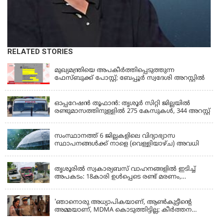
RELATED STORIES
KERALA
മുഖ്യമന്ത്രിയെ അപകീർത്തിപ്പെടുത്തുന്ന
ഫേസ്‌ബുക്ക് പോസ്റ്റ്; ബേപ്പൂർ സ്വദേശി അറസ്റ്റിൽ
KERALA
ഓപ്പറേഷൻ തൂഫാൻ: തൃശൂർ സിറ്റി ജില്ലയിൽ
രണ്ടുമാസത്തിനുള്ളിൽ 275 കേസുകൾ, 344 അറസ്റ്റ്
KERALA
സംസ്ഥാനത്ത് 6 ജില്ലകളിലെ വിദ്യാഭ്യാസ
സ്ഥാപനങ്ങൾക്ക് നാളെ (വെള്ളിയാഴ്ച) അവധി
KERALA
തൃശൂരിൽ സ്വകാര്യബസ് വാഹനങ്ങളില്‍ ഇടിച്ച്
അപകടം: 18കാരി ഉൾപ്പെടെ രണ്ട് മരണം,
പത്തോളം പേർക്ക് പരിക്ക്
KERALA
'ഞാനൊരു അധ്യാപികയാണ്, ആണ്‍കുട്ടീന്റെ
അമ്മയാണ്‌, MDMA കൊടുത്തിട്ടില്ല; കീർത്തന