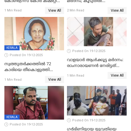
കോണ്‍ഗ്രസ് കോര്‍ കമ്മിറ്റി
മര്‍ദനം; കൂടുതല്‍
യോഗം ചൊവ്വാഴ്ച
അറസ്റ്റുണ്ടാവും, മര്‍ദിച്ചത് 15
View All
View All
1 Min Read
2 Min Read
അംഗ സംഘമെന്ന് വിവരം
KERALA
Posted On 19-12-2025
Posted On 19-12-2025
വാളയാർ ആൾക്കൂട്ട മർദനം:
സ്വത്തുതര്‍ക്കത്തില്‍ 72
രാംനാരായണൻ നേരിട്ടത്
കാരിയെ തീകൊളുത്തി
കൊടും ക്രൂരത; ശരീരത്തിൽ
View All
കൊന്നു;
1 Min Read
നാൽപ്പതിലേറെ
View All
1 Min Read
ക്രൂരകൊലപാതകത്തില്‍
മുറിവുകളെന്ന് പോസ്റ്റ്‌മോർട്ടം
സഹോദരിപുത്രന് ജീവപര്യന്തം
റിപ്പോർട്ട്
KERALA
Posted On 19-12-2025
Posted On 19-12-2025
ഗര്‍ഭിണിയായ യുവതിയെ