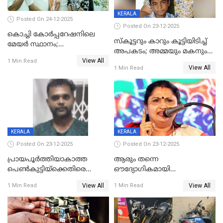
KERALA
Posted On 24-12-2025
Posted On 23-12-2025
കൊച്ചി കോര്‍പ്പറേഷനിലെ
സ്കൂട്ടറും കാറും കൂട്ടിയിടിച്ച്
മേയര്‍ സ്ഥാനം;
അപകടം; അമ്മയും മകനും
കോണ്‍ഗ്രസില്‍ അതൃപതി
View All
മരിച്ചു, മറ്റൊരു മകൻ
1 Min Read
രൂക്ഷം
View All
1 Min Read
ഗുരുതരാവസ്ഥയിൽ
KERALA
KERALA
Posted On 23-12-2025
Posted On 23-12-2025
പ്രായപൂർത്തിയാകാത്ത
ആരും തന്നെ
പെൺകുട്ടിയ്ക്കെതിരെ
ഔദ്യോഗികമായി
ലൈംഗികാതിക്രമം; 36കാരന്
അറിയിച്ചിട്ടില്ല, മേയറെ
View All
View All
1 Min Read
1 Min Read
59 വർഷം തടവും 90,൦൦൦ രൂപ
കണ്ടെത്താൻ ഇന്ന് കോർ
പിഴയും ശിക്ഷ
കമ്മിറ്റി കൂടിയില്ല';
അതൃപ്തിയുമായി ദീപ്തി മേരി
വർഗീസ്