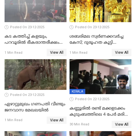
കേസ് ഒടുവിൽ 4 ജീവനുകൾ
പൊലിഞ്ഞു
Posted On 23-12-2025
Posted On 23-12-2025
കട കത്തിച്ച് കളയും,
ശബരിമല സ്വര്‍ണക്കവര്‍ച്ച
പറവൂരില്‍ ഭീകരാന്തരീക്ഷം
കേസ്; ദുരൂഹത കൂട്ടി
സൃഷ്ടിച്ച് കുട്ടി ലഹരിസംഘം
വിദേശവ്യവസായിയുടെ മൊഴി
View All
View All
1 Min Read
1 Min Read
KERALA
Posted On 23-12-2025
Posted On 22-12-2025
ഏഴാറ്റുമുഖം ഗണപതി വീണ്ടും
കണ്ണൂരിൽ രണ്ട് മക്കളടക്കം
ജനവാസ മേഖലയിൽ
കുടുംബത്തിലെ 4 പേർ മരിച്ച
View All
നിലയിൽ
1 Min Read
View All
30 Min Read