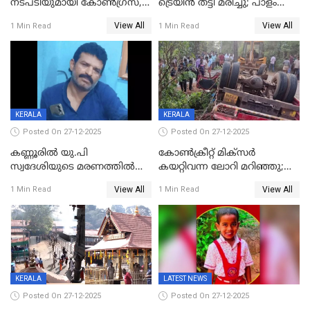
നടപടിയുമായി കോണ്‍ഗ്രസ്,
ട്രെയിൻ തട്ടി മരിച്ചു; പാളം
ബിജെപി പാളയത്തിലെത്തിയ
മുറിച്ചുകടക്കുന്നതിനിടെ
View All
View All
1 Min Read
1 Min Read
എട്ട് പേര്‍ ഉള്‍പ്പെടെ
അപകടം മലപ്പുറത്ത്
പത്തുപേരെ പുറത്താക്കി,
ചൊവ്വന്നൂരിലും നടപടി
KERALA
KERALA
Posted On 27-12-2025
Posted On 27-12-2025
കണ്ണൂരിൽ യു.പി
കോണ്‍ക്രീറ്റ് മിക്‌സര്‍
സ്വദേശിയുടെ മരണത്തിൽ
കയറ്റിവന്ന ലോറി മറിഞ്ഞു;
അഞ്ചംഗ സംഘത്തിനെതിരെ
രണ്ടുപേര്‍ക്ക് ദാരുണാന്ത്യം;
View All
View All
1 Min Read
1 Min Read
കേസ്; തർക്കമുണ്ടായത്
അപകടം കണ്ണൂരിൽ
ഫേഷ്യലിന് 300 രൂപ
ആവശ്യപ്പെട്ടതിനെച്ചൊല്ലി
KERALA
LATEST NEWS
Posted On 27-12-2025
Posted On 27-12-2025