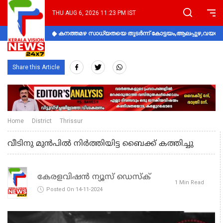
THU AUG 6, 2026 11:23 PM IST
കനത്തമഴ സാധ്യതയെ തുടർന്ന് കോട്ടയം,ആലപ്പുഴ,വയനാട്
Share this Article
Home
District
Thrissur
വീടിനു മുൻപിൽ നിർത്തിയിട്ട ബൈക്ക് കത്തിച്ചു
കേരളവിഷൻ ന്യൂസ് ഡെസ്‌ക്
1 Min Read
Posted On 14-11-2024