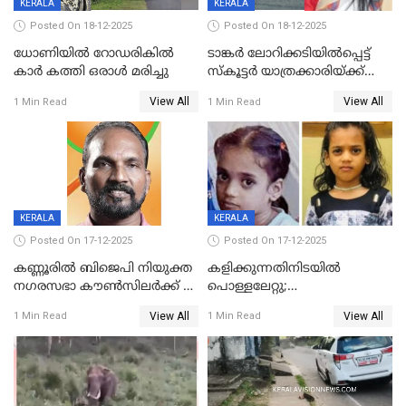
KERALA
KERALA
Posted On 18-12-2025
Posted On 18-12-2025
ധോണിയിൽ റോഡരികിൽ
ടാങ്കർ ലോറിക്കടിയിൽപ്പെട്ട്
കാർ കത്തി ഒരാൾ മരിച്ചു
സ്കൂട്ടർ യാത്രക്കാരിയ്ക്ക്
ദാരുണാന്ത്യം; അപകടം
View All
View All
1 Min Read
1 Min Read
കണ്ടോത്ത് ദേശീയ പാതയിൽ
KERALA
KERALA
Posted On 17-12-2025
Posted On 17-12-2025
കണ്ണൂരിൽ ബിജെപി നിയുക്ത
കളിക്കുന്നതിനിടയിൽ
നഗരസഭാ കൗൺസിലർക്ക് 36
പൊള്ളലേറ്റു;
വർഷം തടവുശിക്ഷ
ചികിത്സയിലായിരുന്ന രണ്ടാം
View All
View All
1 Min Read
1 Min Read
ക്ലാസ് വിദ്യാർത്ഥിനി മരിച്ചു