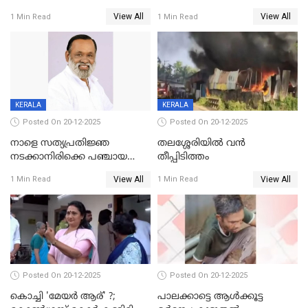
DYSPയുടെ നേതൃത്വത്തിൽ
വയസ്സുകാരനെ 'അമ്മ
View All
View All
1 Min Read
1 Min Read
അന്വേഷിക്കും
കഴുത്തുഞെരിച്ച് കൊന്നു
KERALA
KERALA
Posted On 20-12-2025
Posted On 20-12-2025
നാളെ സത്യപ്രതിജ്ഞ
തലശ്ശേരിയിൽ വൻ
നടക്കാനിരിക്കെ പഞ്ചായത്ത്
തീപ്പിടിത്തം
മെമ്പർ മരിച്ചു
View All
View All
1 Min Read
1 Min Read
Posted On 20-12-2025
Posted On 20-12-2025
കൊച്ചി 'മേയർ ആര്' ?;
പാലക്കാട്ടെ ആള്‍ക്കൂട്ട