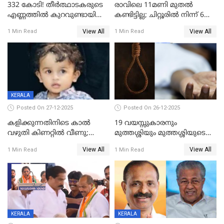
332 കോടി! തീർത്ഥാടകരുടെ
രാവിലെ 11മണി മുതൽ
എണ്ണത്തിൽ കുറവുണ്ടായിട്ടും
കണ്ടിട്ടില്ല; ചിറ്റൂരിൽ നിന്ന് 6
ശബരിമലയിൽ വരുമാനം
വയസ്സുകാരനെ കാണാതായി
View All
View All
1 Min Read
1 Min Read
കുതിച്ചുയരുന്നു
KERALA
Posted On 27-12-2025
Posted On 26-12-2025
കളിക്കുന്നതിനിടെ കാൽ
19 വയസ്സുകാരനും
വഴുതി കിണറ്റിൽ വീണു;
മുത്തശ്ശിയും മുത്തശ്ശിയുടെ
ഒന്നര വയസ്സുകാരന്
സഹോദരിയും വീട്ടിൽ തൂങ്ങി
View All
View All
1 Min Read
1 Min Read
ദാരുണാന്ത്യം
മരിച്ചനിലയിൽ
KERALA
KERALA