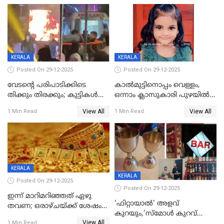
KERALA
KERALA
Posted On 29-12-2025
Posted On 29-12-2025
വേടന്റെ പരിപാടിക്കിടെ
കാൽമുട്ടിനൊപ്പം വെള്ളം,
തിക്കും തിരക്കും; കുട്ടികള്‍
ഒന്നാം ക്ലാസുകാരി പുഴയിൽ
ഉള്‍പ്പെടെ നിരവധി പേര്‍ക്ക്
മുങ്ങി മരിച്ചു; ദാരുണ സംഭവം
View All
View All
1 Min Read
1 Min Read
പരിക്ക്; പാളം മറികടന്ന
കുട്ടികൾക്കൊപ്പം
യുവാവ് ട്രെയിന്‍ തട്ടി മരിച്ചു
കളിക്കുന്നതിനിടെ
KERALA
KERALA
Posted On 29-12-2025
Posted On 29-12-2025
ഇന്ന് മാറിമറിഞ്ഞത് ഏഴു
'ഫിറ്റായാൽ' അളവ്
തവണ; ഒരാഴ്ചയ്ക്ക് ശേഷം
കുറയും,'സ്‌മോൾ കുറവ്
സ്വർണവിലയിൽ ഇടിവ്
View All
പിടികൂടി; ബാറിന് 25,000 രൂപ
1 Min Read