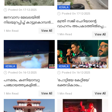
KERALA
Posted On 17-12-2025
Posted On 17-12-2025
ജനവാസ മേഖലയില്‍
മന്ത്രി സജി ചെറിയാന്റെ
നിലയുറപ്പിച്ച് കാട്ടുകൊമ്പന്‍
വാഹനം അപകടത്തിൽപ്പെട്ടു;
പടയപ്പ
View All
മന്ത്രിയും സംഘവും
1 Min Read
View All
1 Min Read
രക്ഷപ്പെട്ടത് തലനാരിടയ്ക്ക്
KERALA
KERALA
Posted On 16-12-2025
Posted On 16-12-2025
പനമരം, കണിയാമ്പറ്റ
‘പോറ്റിയേ കേറ്റിയേ’
പഞ്ചായത്തുകളിൽ
ഭക്തവികാരം
ബുധനാഴ്ച വിദ്യാഭ്യാസ
വ്രണപ്പെടുത്തിയെന്നു
View All
View All
1 Min Read
1 Min Read
സ്ഥാപനങ്ങൾക്ക് അവധി
ഡിജിപിക്ക് പരാതി; ശക്തമായ
നടപടി വേണമെന്നു
സിപിഐഎമ്മും