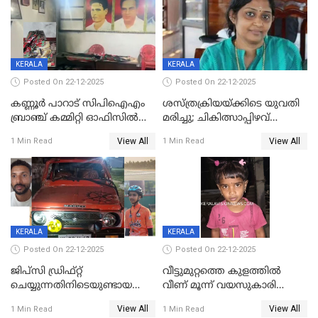
KERALA
KERALA
Posted On 22-12-2025
Posted On 22-12-2025
കണ്ണൂർ പാറാട് സിപിഐഎം
ശസ്ത്രക്രിയയ്‌ക്കിടെ യുവതി
ബ്രാഞ്ച് കമ്മിറ്റി ഓഫിസിൽ
മരിച്ചു; ചികിത്സാപ്പിഴവ്
തീയിട്ടു; നേതാക്കളുടെ
ആരോപിച്ച് ബന്ധുക്കൾ;
View All
View All
1 Min Read
1 Min Read
ചിത്രങ്ങളടക്കം കത്തിയ
സംഭവം മാവേലിക്കരയിൽ
നിലയിൽ
KERALA
KERALA
Posted On 22-12-2025
Posted On 22-12-2025
ജിപ്സി ഡ്രിഫ്റ്റ്
വീട്ടുമുറ്റത്തെ കുളത്തിൽ
ചെയ്യുന്നതിനിടെയുണ്ടായ
വീണ് മൂന്ന് വയസുകാരി
അപകടം; 14 വയസുകാരന്
മരിച്ചു
View All
View All
1 Min Read
1 Min Read
ദാരുണാന്ത്യം; ജീപ്സി