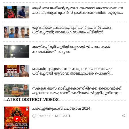
മാധ്യമങ്ങളോട്; പൊലീസ് കസ്റ്റഡിയിൽ വിട്ട്
കോടതി, ജാമ്യാപേക്ഷ തള്ളി
ആര്‍ രാജേഷിന്റെ മൃതദേഹത്തോട് അനാദരവെന്ന്
പരാതി; ആംബുലന്‍സ് ക്രമീകരണത്തില്‍ ഗുരുതര
വീഴ്ച; മൃതദേഹം ചാവക്കാട് വരെ എത്തിച്ചത്
ഫ്രീസര്‍ സംവിധാനം ഇല്ലാതെയെന്നും ആരോപണം
യുവതിയെ കൊലപ്പെടുത്താൻ പെൺവേഷം
ധരിച്ചെത്തി; അഞ്ചംഗ സംഘം പിടിയിൽ
അതിരപ്പിള്ളി പുളിയിലപ്പാറയിൽ പലചരക്ക്
കടതകർത്ത് കാട്ടാന
KERALA
പെണ്‍സുഹൃത്തിനെ കൊല്ലാന്‍ പെണ്‍വേഷം
ധരിച്ചെത്തി യുവാവ്; അഞ്ചുപേരെ പൊക്കി
പൊലീസ്
KERALA
സ്കൂൾ ബസ് ഓടിച്ചുകൊണ്ടിരിക്കെ ഡ്രൈവർക്ക്
ഹൃദയാഘാതം; ബസ് കെട്ടിടത്തിൽ ഇടിച്ചുനിന്നു;
ഡ്രൈവർ മരിച്ചു, രണ്ട് കുട്ടികൾക്ക് പരിക്ക്
LATEST DISTRICT VIDEOS
ചക്കുളത്തുകാവ് പൊങ്കാല 2024
Posted On 13-12-2024