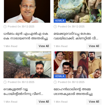
KERALA
Posted On 30-12-2025
Posted On 30-12-2025
ധർമടം മുൻ എംഎല്‍എ കെ
മയക്കുവെടിവച്ച ശേഷം
കെ നാരായണന്‍ അന്തരിച്ചു
വലയിലാക്കി; കിണറ്റിൽ വീണ
കടുവയെ പുറത്തെത്തിച്ചു
View All
View All
1 Min Read
1 Min Read
KERALA
Posted On 30-12-2025
Posted On 30-12-2025
വെങ്കുളത്ത് വ്യൂ
മോഹന്‍ലാലിന്‍റെ അമ്മ
പോയിന്റിൽനിന്നു വീണ്
ശാന്തകുമാരി അന്തരിച്ചു
യുവാവ് മരിച്ചു
View All
View All
1 Min Read
1 Min Read