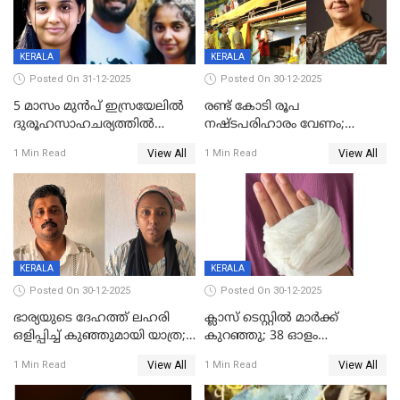
KERALA
KERALA
Posted On 31-12-2025
Posted On 30-12-2025
5 മാസം മുൻപ് ഇസ്രയേലിൽ
രണ്ട് കോടി രൂപ
ദുരൂഹസാഹചര്യത്തിൽ
നഷ്ടപരിഹാരം വേണം;
മരിച്ചനിലയിൽ കണ്ടെത്തിയ
ജിസിഡിഎക്ക് വക്കീൽ
View All
View All
1 Min Read
1 Min Read
മലയാളി യുവാവിന്റെ ഭാര്യയും
നോട്ടീസയച്ച് ഉമാ തോമസ്
മരിച്ചു
KERALA
KERALA
Posted On 30-12-2025
Posted On 30-12-2025
ഭാര്യയുടെ ദേഹത്ത് ലഹരി
ക്ലാസ് ടെസ്റ്റിൽ മാർക്ക്
ഒളിപ്പിച്ച് കുഞ്ഞുമായി യാത്ര;
കുറഞ്ഞു; 38 ഓളം
ഓട്ടോ വളഞ്ഞ് ദമ്പതികളെ
വിദ്യാർഥികളെ ട്യൂഷൻ
View All
View All
1 Min Read
1 Min Read
പിടികൂടി പൊലീസ്
സെന്ററിലെ അധ്യാപകന്‍
മർദിച്ചതായി പരാതി