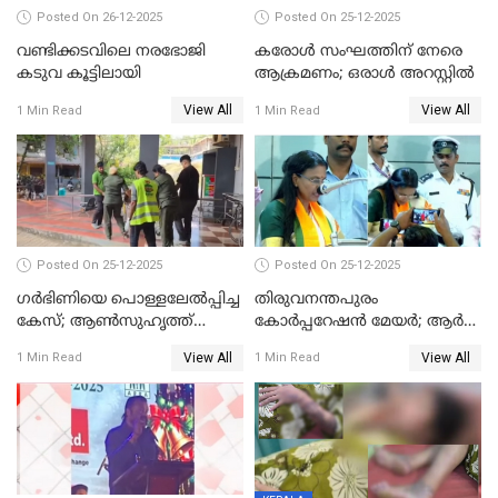
Posted On 26-12-2025
Posted On 25-12-2025
വണ്ടിക്കടവിലെ നരഭോജി
കരോള്‍ സംഘത്തിന് നേരെ
കടുവ കൂട്ടിലായി
ആക്രമണം; ഒരാള്‍ അറസ്റ്റില്‍
View All
View All
1 Min Read
1 Min Read
Posted On 25-12-2025
Posted On 25-12-2025
ഗര്‍ഭിണിയെ പൊള്ളലേല്‍പ്പിച്ച
തിരുവനന്തപുരം
കേസ്; ആണ്‍സുഹൃത്ത്
കോര്‍പ്പറേഷന്‍ മേയർ; ആര്‍
പിടിയില്‍
ശ്രീലേഖയ്ക്ക് മുൻതൂക്കം
View All
View All
1 Min Read
1 Min Read