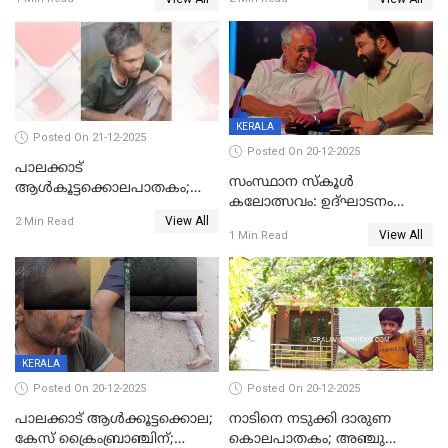
കാഴ്ചാനുഭവമൊരുക്കി
ശബരീ നന്ദനം
KERALA
Posted On 21-12-2025
Posted On 20-12-2025
പാലക്കാട്‌
സംസ്ഥാന സ്കൂൾ
ആൾകൂട്ടക്കൊലപാതകം;
കലോത്സവം: ഉദ്ഘാടനം
അന്വേഷണം
View All
മുഖ്യമന്ത്രി, സമാപനത്തിൽ
2 Min Read
ഊർജ്ജിതമാക്കിമാക്കി
View All
1 Min Read
മുഖ്യാതിഥിയായി
ക്രൈംബ്രാഞ്ച്
മോഹൻലാൽ
KERALA
Posted On 20-12-2025
Posted On 20-12-2025
പാലക്കാട് ആൾക്കൂട്ടക്കൊല;
നാടിനെ നടുക്കി ദാരുണ
കേസ് ക്രൈംബ്രാഞ്ചിന്;
കൊലപാതകം; അഞ്ചു