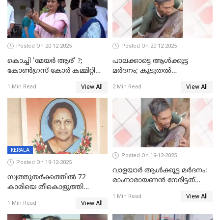
Posted On 20-12-2025
Posted On 20-12-2025
കൊച്ചി 'മേയർ ആര്' ?;
പാലക്കാട്ടെ ആള്‍ക്കൂട്ട
കോണ്‍ഗ്രസ് കോര്‍ കമ്മിറ്റി
മര്‍ദനം; കൂടുതല്‍
യോഗം ചൊവ്വാഴ്ച
അറസ്റ്റുണ്ടാവും, മര്‍ദിച്ചത് 15
View All
View All
1 Min Read
2 Min Read
അംഗ സംഘമെന്ന് വിവരം
KERALA
Posted On 19-12-2025
Posted On 19-12-2025
വാളയാർ ആൾക്കൂട്ട മർദനം:
സ്വത്തുതര്‍ക്കത്തില്‍ 72
രാംനാരായണൻ നേരിട്ടത്
കാരിയെ തീകൊളുത്തി
കൊടും ക്രൂരത; ശരീരത്തിൽ
View All
കൊന്നു;
1 Min Read
നാൽപ്പതിലേറെ
View All
1 Min Read
ക്രൂരകൊലപാതകത്തില്‍
മുറിവുകളെന്ന് പോസ്റ്റ്‌മോർട്ടം
സഹോദരിപുത്രന് ജീവപര്യന്തം
റിപ്പോർട്ട്