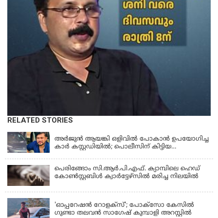
RELATED STORIES
KERALA
അർജുൻ ആയങ്കി ഒളിവിൽ പോകാൻ ഉപയോഗിച്ച
കാർ കസ്റ്റഡിയിൽ; പൊലീസിന് കിട്ടിയ
വാഹനത്തിന്റെ ഉടമ അർജുന്റെ ഭാര്യ
പെരിങ്ങോം സി.ആർ.പി.എഫ്. ക്യാമ്പിലെ ഹെഡ്
കോൺസ്റ്റബിൾ ക്വാർട്ടേഴ്സിൽ മരിച്ച നിലയിൽ
LATEST NEWS
'ഓപ്പറേഷൻ റോളക്സ്'; പോക്സോ കേസിൽ
ഗുണ്ടാ തലവൻ സാഗേഷ് കുമ്പാളി അറസ്റ്റിൽ