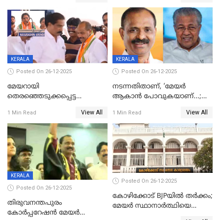
ദാരുണാന്ത്യം
മരിച്ചനിലയിൽ
KERALA
KERALA
Posted On 26-12-2025
Posted On 26-12-2025
മേയറായി
നടന്നതിതാണ്, ‘മേയർ
തെരഞ്ഞെടുക്കപ്പെട്ട
ആകാൻ പോവുകയാണ്...;
ശേഷമുള്ള പി ഇന്ദിരയുടെ
ആവട്ടെ, അഭിനന്ദനങ്ങൾ’;
View All
View All
1 Min Read
1 Min Read
ആദ്യ വോട്ട് അസാധു; കണ്ണൂർ
മുഖ്യമന്ത്രിയുടെ ഓഫീസ്
ഡെപ്യൂട്ടി മേയർ സ്ഥാനത്ത്
തന്നെ വിശദീകരിയ്ക്കുന്നു;
താഹിറിന് വിജയം
സത്യമിതാണ്
KERALA
Posted On 26-12-2025
Posted On 26-12-2025
കോഴിക്കോട് BJPയിൽ തർക്കം;
തിരുവനന്തപുരം
മേയർ സ്ഥാനാർത്ഥിയെ
കോര്‍പ്പറേഷന്‍ മേയര്‍
പരസ്യമായി പ്രഖ്യാപിച്ചില്ല