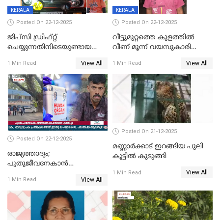
KERALA
KERALA
Posted On 22-12-2025
Posted On 22-12-2025
ജിപ്സി ഡ്രിഫ്റ്റ്
വീട്ടുമുറ്റത്തെ കുളത്തിൽ
ചെയ്യുന്നതിനിടെയുണ്ടായ
വീണ് മൂന്ന് വയസുകാരി
അപകടം; 14 വയസുകാരന്
മരിച്ചു
View All
View All
1 Min Read
1 Min Read
ദാരുണാന്ത്യം; ജീപ്സി
ഓടിച്ചയാൾ അറസ്റ്റിൽ.
Posted On 21-12-2025
Posted On 22-12-2025
മണ്ണാർക്കാട് ഇറങ്ങിയ പുലി
രാജ്യത്താദ്യം;
കൂട്ടിൽ കുടുങ്ങി
പുതുജീവനേകാൻ
View All
ഷിബുവിന്റെ ഹൃദയം
1 Min Read
View All
1 Min Read
എറണാകുളം സർക്കാർ
ജനറൽ
ആശുപത്രിയിലെത്തിച്ചു