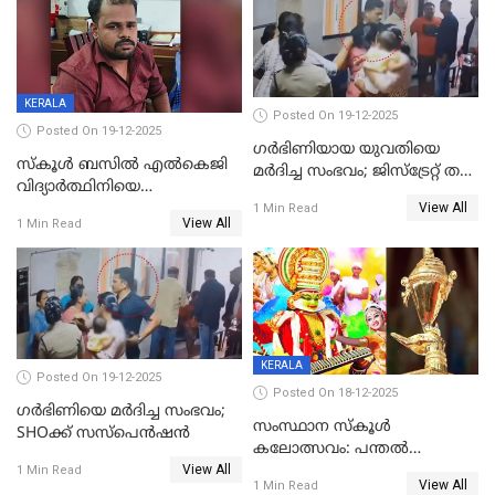
KERALA
Posted On 19-12-2025
Posted On 19-12-2025
ഗര്‍ഭിണിയായ യുവതിയെ
സ്കൂൾ ബസിൽ എൽകെജി
മര്‍ദിച്ച സംഭവം; ജിസ്‌ട്രേറ്റ് തല
വിദ്യാര്‍ത്ഥിനിയെ
അന്വേഷണം വേണമെന്ന്
View All
ലൈംഗികമായി ഉപദ്രവിച്ചു;
1 Min Read
യുവതി
View All
1 Min Read
ക്ലീനര്‍ പിടിയിൽ
KERALA
Posted On 19-12-2025
Posted On 18-12-2025
ഗര്‍ഭിണിയെ മർദിച്ച സംഭവം;
സംസ്ഥാന സ്കൂൾ
SHOക്ക് സസ്പെൻഷൻ
കലോത്സവം: പന്തൽ
View All
കാൽനാട്ടൽ 20 ന്
1 Min Read
View All
1 Min Read