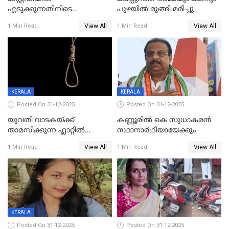
എടുക്കുന്നതിനിടെ
പുഴയിൽ മുങ്ങി മരിച്ചു
വിലങ്ങുമായി രക്ഷപ്പെട്ട
View All
View All
1 Min Read
1 Min Read
വധശ്രമക്കേസ് പ്രതി പിടിയിൽ
KERALA
KERALA
Posted On 31-12-2025
Posted On 31-12-2025
യുവതി വാടകയ്ക്ക്
കണ്ണൂരിൽ കെ സുധാകരൻ
താമസിക്കുന്ന ഫ്ലാറ്റില്‍
സ്ഥാനാർഥിയായേക്കും
തൂങ്ങിമരിച്ച നിലയില്‍;
View All
View All
1 Min Read
1 Min Read
സംഭവം കൈതപ്പൊയിലില്‍
KERALA
Posted On 31-12-2025
Posted On 31-12-2025