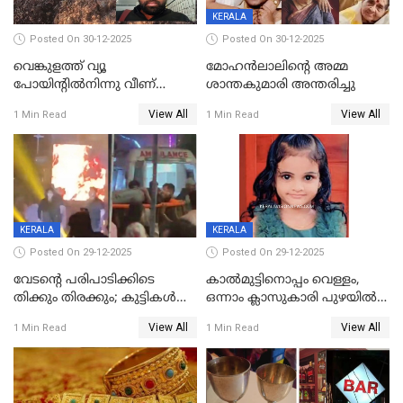
KERALA
Posted On 30-12-2025
Posted On 30-12-2025
വെങ്കുളത്ത് വ്യൂ
മോഹന്‍ലാലിന്‍റെ അമ്മ
പോയിന്റിൽനിന്നു വീണ്
ശാന്തകുമാരി അന്തരിച്ചു
യുവാവ് മരിച്ചു
View All
View All
1 Min Read
1 Min Read
KERALA
KERALA
Posted On 29-12-2025
Posted On 29-12-2025
വേടന്റെ പരിപാടിക്കിടെ
കാൽമുട്ടിനൊപ്പം വെള്ളം,
തിക്കും തിരക്കും; കുട്ടികള്‍
ഒന്നാം ക്ലാസുകാരി പുഴയിൽ
ഉള്‍പ്പെടെ നിരവധി പേര്‍ക്ക്
മുങ്ങി മരിച്ചു; ദാരുണ സംഭവം
View All
View All
1 Min Read
1 Min Read
പരിക്ക്; പാളം മറികടന്ന
കുട്ടികൾക്കൊപ്പം
യുവാവ് ട്രെയിന്‍ തട്ടി മരിച്ചു
കളിക്കുന്നതിനിടെ