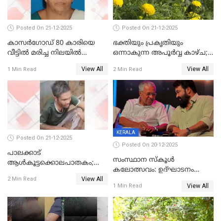
Posted On 21-12-2025
Posted On 21-12-2025
കാസർഗോഡ് 80 കാരിയെ
ഭക്തിയും പ്രകൃതിയും
വീട്ടിൽ മരിച്ച നിലയിൽ
ഒന്നാകുന്ന അപൂര്‍വ്വ കാഴ്ച;
കണ്ടെത്തി
ഭക്തർക്ക്
View All
View All
1 Min Read
2 Min Read
കാഴ്ചാനുഭവമൊരുക്കി
ശബരീ നന്ദനം
KERALA
Posted On 21-12-2025
Posted On 20-12-2025
പാലക്കാട്‌
സംസ്ഥാന സ്കൂൾ
ആൾകൂട്ടക്കൊലപാതകം;
കലോത്സവം: ഉദ്ഘാടനം
അന്വേഷണം
View All
മുഖ്യമന്ത്രി, സമാപനത്തിൽ
2 Min Read
ഊർജ്ജിതമാക്കിമാക്കി
View All
1 Min Read
മുഖ്യാതിഥിയായി
ക്രൈംബ്രാഞ്ച്
മോഹൻലാൽ