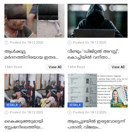
Posted On 18-12-2025
Posted On 18-12-2025
ആൾക്കൂട്ട
വീണ്ടും 'ഡിജിറ്റല്‍ അറസ്റ്റ്';
മർദനത്തിനിരയായ ഇതര
കൊച്ചിയില്‍ വനിതാ
സംസ്ഥാന തൊഴിലാളി മരിച്ചു;
ഡോക്ടര്‍ക്ക് നഷ്ടമായത് 6.38
View All
View All
1 Min Read
1 Min Read
നടുക്കുന്ന സംഭവം
കോടി രൂപ
വാളയാറിൽ
KERALA
KERALA
Posted On 18-12-2025
Posted On 18-12-2025
കൈക്കുഞ്ഞുമായി
ആലപ്പുഴയിൽ ഇരട്ടവോട്ടെന്ന്
സ്റ്റേഷനിലെത്തിയ
പരാതി; വിജയം