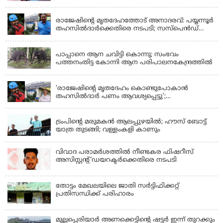
KERALA
രാജേഷിന്റെ മൃതദേഹത്തോട് അനാദരവ്: പയ്യന്നൂർ
തഹസിൽദാർക്കെതിരെ നടപടി; സസ്പെൻഡ്
ചെയ്യാൻ നിർദേശം നൽകി മന്ത്രി
KERALA
പാപ്പാനെ ആന ചവിട്ടി കൊന്നു; സംഭവം
പത്തനംതിട്ട കോന്നി ആന പരിപാലനകേന്ദ്രത്തിൽ
KERALA
‘രാജേഷിന്‍റെ മൃതദേഹം കൊണ്ടുപോകാന്‍
തഹസില്‍ദാര്‍ പണം ആവശ്യപ്പെട്ടു’;
ഗുരുതരആരോപണം
LATEST NEWS
ട്രംപിന്റെ മരുമകന്‍ ആലപ്പുഴയില്‍; ഹൗസ് ബോട്ട്
യാത്ര തുടങ്ങി; വള്ളംകളി കാണും
വിവാദ പരാമര്‍ശത്തില്‍ നീണ്ടകര ഫിഷറീസ്
അസിസ്റ്റന്റ് ഡയറക്ടര്‍ക്കെതിരെ നടപടി
തോട്ടം മേഖലയിലെ ജാതി സര്‍ട്ടിഫിക്കറ്റ്
പ്രതിസന്ധിക്ക് പരിഹാരം
മുല്ലപ്പെരിയാര്‍ അണക്കെട്ടിൻ്റെ ഷട്ടര്‍ ഇന്ന് തുറക്കും