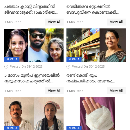
പത്താം ക്ലാസ്സ് വിദ്യാര്‍ഥിനി
റെയിൽവേ സ്റ്റേഷനിൽ
ജീവനൊടുക്കി;15കാരിയെ
ബന്ധുവിനെ കൊണ്ടാക്കി
കണ്ടെത്തിയത്
മടങ്ങുന്നതിനിടെ ടോറസ്സ്
View All
View All
1 Min Read
1 Min Read
കിടപ്പുമുറിയില്‍ തൂങ്ങി മരിച്ച
ലോറി സ്കൂട്ടറിൽ ഇടിച്ചു :
നിലയിൽ
യുവതിക്ക് ദാരുണാന്ത്യം
KERALA
KERALA
Posted On 31-12-2025
Posted On 30-12-2025
5 മാസം മുൻപ് ഇസ്രയേലിൽ
രണ്ട് കോടി രൂപ
ദുരൂഹസാഹചര്യത്തിൽ
നഷ്ടപരിഹാരം വേണം;
മരിച്ചനിലയിൽ കണ്ടെത്തിയ
ജിസിഡിഎക്ക് വക്കീൽ
View All
View All
1 Min Read
1 Min Read
മലയാളി യുവാവിന്റെ ഭാര്യയും
നോട്ടീസയച്ച് ഉമാ തോമസ്
മരിച്ചു
KERALA
KERALA