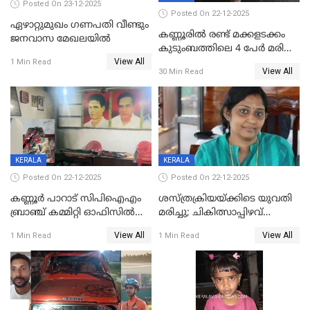
Posted On 23-12-2025
Posted On 22-12-2025
ഏഴാറ്റുമുഖം ഗണപതി വീണ്ടും
കണ്ണൂരിൽ രണ്ട് മക്കളടക്കം
ജനവാസ മേഖലയിൽ
കുടുംബത്തിലെ 4 പേർ മരിച്ച
View All
നിലയിൽ
1 Min Read
View All
30 Min Read
KERALA
KERALA
Posted On 22-12-2025
Posted On 22-12-2025
കണ്ണൂർ പാറാട് സിപിഐഎം
ശസ്ത്രക്രിയയ്‌ക്കിടെ യുവതി
ബ്രാഞ്ച് കമ്മിറ്റി ഓഫിസിൽ
മരിച്ചു; ചികിത്സാപ്പിഴവ്
തീയിട്ടു; നേതാക്കളുടെ
ആരോപിച്ച് ബന്ധുക്കൾ;
View All
View All
1 Min Read
1 Min Read
ചിത്രങ്ങളടക്കം കത്തിയ
സംഭവം മാവേലിക്കരയിൽ
നിലയിൽ