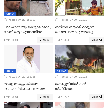
KERALA
Posted On 20-12-2025
Posted On 20-12-2025
പാലക്കാട് ആൾക്കൂട്ടക്കൊല;
നാടിനെ നടുക്കി ദാരുണ
കേസ് ക്രൈംബ്രാഞ്ചിന്;
കൊലപാതകം; അഞ്ചു
DYSPയുടെ നേതൃത്വത്തിൽ
വയസ്സുകാരനെ 'അമ്മ
View All
View All
1 Min Read
1 Min Read
അന്വേഷിക്കും
കഴുത്തുഞെരിച്ച് കൊന്നു
KERALA
KERALA
Posted On 20-12-2025
Posted On 20-12-2025
നാളെ സത്യപ്രതിജ്ഞ
തലശ്ശേരിയിൽ വൻ
നടക്കാനിരിക്കെ പഞ്ചായത്ത്
തീപ്പിടിത്തം
മെമ്പർ മരിച്ചു
View All
View All
1 Min Read
1 Min Read