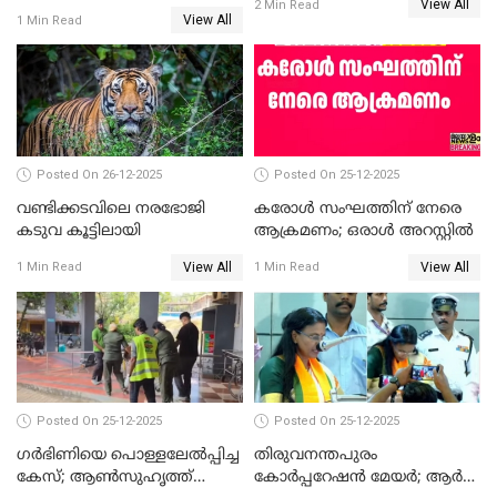
View All
തെരഞ്ഞെടുപ്പ്; സിപിഐഎം
2 Min Read
View All
1 Min Read
ഹൈക്കോടതിയിലേക്ക്;
സത്യപ്രതിജ്ഞ ചടങ്ങില്‍
ചട്ടലംഘനമെന്ന് പാർട്ടി
Posted On 26-12-2025
Posted On 25-12-2025
വണ്ടിക്കടവിലെ നരഭോജി
കരോള്‍ സംഘത്തിന് നേരെ
കടുവ കൂട്ടിലായി
ആക്രമണം; ഒരാള്‍ അറസ്റ്റില്‍
View All
View All
1 Min Read
1 Min Read
Posted On 25-12-2025
Posted On 25-12-2025
ഗര്‍ഭിണിയെ പൊള്ളലേല്‍പ്പിച്ച
തിരുവനന്തപുരം
കേസ്; ആണ്‍സുഹൃത്ത്
കോര്‍പ്പറേഷന്‍ മേയർ; ആര്‍