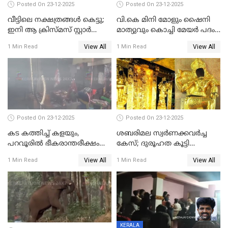
Posted On 23-12-2025
Posted On 23-12-2025
വീട്ടിലെ നക്ഷത്രങ്ങൾ കെട്ടു;
വി.കെ മിനി മോളും ഷൈനി
ഇനി ആ ക്രിസ്മസ് സ്റ്റാർ
മാത്യുവും കൊച്ചി മേയർ പദം
മാത്രം; പൈതങ്ങൾക്ക്
പങ്കിടും; ദീപ്തി മേരി വർഗീസ്
View All
View All
1 Min Read
1 Min Read
വേണ്ടിയുള്ള
മേയറാകില്ല
പിടിവലിക്കിടയിൽ
അപ്പൂപ്പനെതിരെ പോക്സോ
കേസ് ഒടുവിൽ 4 ജീവനുകൾ
പൊലിഞ്ഞു
Posted On 23-12-2025
Posted On 23-12-2025
കട കത്തിച്ച് കളയും,
ശബരിമല സ്വര്‍ണക്കവര്‍ച്ച
പറവൂരില്‍ ഭീകരാന്തരീക്ഷം
കേസ്; ദുരൂഹത കൂട്ടി
സൃഷ്ടിച്ച് കുട്ടി ലഹരിസംഘം
വിദേശവ്യവസായിയുടെ മൊഴി
View All
View All
1 Min Read
1 Min Read
KERALA