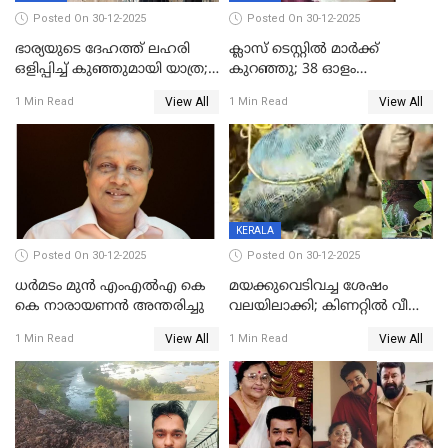
Posted On 30-12-2025
Posted On 30-12-2025
ഭാര്യയുടെ ദേഹത്ത് ലഹരി
ക്ലാസ് ടെസ്റ്റിൽ മാർക്ക്
ഒളിപ്പിച്ച് കുഞ്ഞുമായി യാത്ര;
കുറഞ്ഞു; 38 ഓളം
ഓട്ടോ വളഞ്ഞ് ദമ്പതികളെ
വിദ്യാർഥികളെ ട്യൂഷൻ
View All
View All
1 Min Read
1 Min Read
പിടികൂടി പൊലീസ്
സെന്ററിലെ അധ്യാപകന്‍
മർദിച്ചതായി പരാതി
KERALA
Posted On 30-12-2025
Posted On 30-12-2025
ധർമടം മുൻ എംഎല്‍എ കെ
മയക്കുവെടിവച്ച ശേഷം
കെ നാരായണന്‍ അന്തരിച്ചു
വലയിലാക്കി; കിണറ്റിൽ വീണ
കടുവയെ പുറത്തെത്തിച്ചു
View All
View All
1 Min Read
1 Min Read