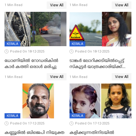
യുവതിയ്ക്ക് മർദ്ദനം; സിഐ
റദ്ദാക്കണമെന്ന് വലിയമരം
View All
View All
1 Min Read
1 Min Read
കരണത്തടിച്ചു; CC ടിവി
വാർഡിലെ എൽഡിഎഫ്
ദൃശ്യങ്ങൾ പുറത്ത്
സ്ഥാനാർത്ഥി
KERALA
KERALA
Posted On 18-12-2025
Posted On 18-12-2025
ധോണിയിൽ റോഡരികിൽ
ടാങ്കർ ലോറിക്കടിയിൽപ്പെട്ട്
കാർ കത്തി ഒരാൾ മരിച്ചു
സ്കൂട്ടർ യാത്രക്കാരിയ്ക്ക്
ദാരുണാന്ത്യം; അപകടം
View All
View All
1 Min Read
1 Min Read
കണ്ടോത്ത് ദേശീയ പാതയിൽ
KERALA
KERALA
Posted On 17-12-2025
Posted On 17-12-2025
കണ്ണൂരിൽ ബിജെപി നിയുക്ത
കളിക്കുന്നതിനിടയിൽ