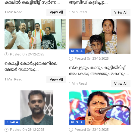
കാലിൽ കെട്ടിയിട്ട് സ്വർണവും
ആസിഡ് കുടിച്ചു;
പണവും കവർന്നു;
ചികിത്സയിലിരുന്ന ആള്‍
View All
View All
1 Min Read
1 Min Read
കൊച്ചുമകനും സുഹൃത്തും
മരിച്ചു
അറസ്റ്റിൽ
KERALA
Posted On 24-12-2025
Posted On 23-12-2025
കൊച്ചി കോര്‍പ്പറേഷനിലെ
സ്കൂട്ടറും കാറും കൂട്ടിയിടിച്ച്
മേയര്‍ സ്ഥാനം;
അപകടം; അമ്മയും മകനും
കോണ്‍ഗ്രസില്‍ അതൃപതി
View All
മരിച്ചു, മറ്റൊരു മകൻ
1 Min Read
രൂക്ഷം
View All
1 Min Read
ഗുരുതരാവസ്ഥയിൽ
KERALA
KERALA
Posted On 23-12-2025
Posted On 23-12-2025