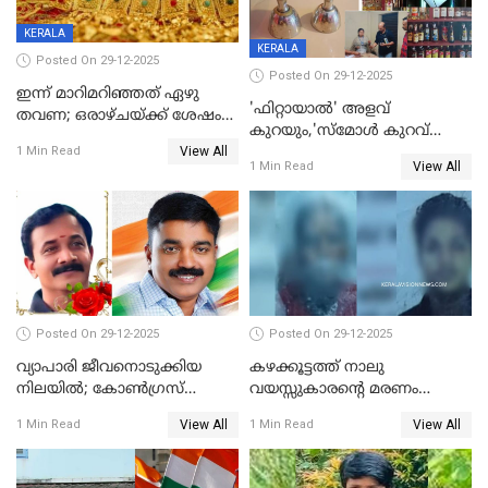
KERALA
KERALA
Posted On 29-12-2025
Posted On 29-12-2025
ഇന്ന് മാറിമറിഞ്ഞത് ഏഴു
'ഫിറ്റായാൽ' അളവ്
തവണ; ഒരാഴ്ചയ്ക്ക് ശേഷം
കുറയും,'സ്‌മോൾ കുറവ്
സ്വർണവിലയിൽ ഇടിവ്
View All
പിടികൂടി; ബാറിന് 25,000 രൂപ
1 Min Read
View All
1 Min Read
പിഴ
Posted On 29-12-2025
Posted On 29-12-2025
വ്യാപാരി ജീവനൊടുക്കിയ
കഴക്കൂട്ടത്ത് നാലു
നിലയില്‍; കോണ്‍ഗ്രസ്
വയസ്സുകാരന്റെ മരണം
കൗണ്‍സിലറുടെ
കൊലപാതകം: അമ്മയും
View All
View All
1 Min Read
1 Min Read
മാനസികപീഡനമെന്ന് കുറിപ്പ്
സുഹൃത്തും പൊലീസ്
കസ്റ്റഡിയിൽ