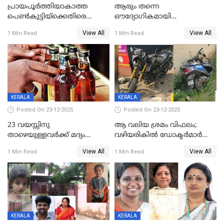
പ്രായപൂർത്തിയാകാത്ത
ആരും തന്നെ
പെൺകുട്ടിയ്ക്കെതിരെ
ഔദ്യോഗികമായി
ലൈംഗികാതിക്രമം; 36കാരന്
അറിയിച്ചിട്ടില്ല, മേയറെ
View All
View All
1 Min Read
1 Min Read
59 വർഷം തടവും 90,൦൦൦ രൂപ
കണ്ടെത്താൻ ഇന്ന് കോർ
പിഴയും ശിക്ഷ
കമ്മിറ്റി കൂടിയില്ല';
അതൃപ്തിയുമായി ദീപ്തി മേരി
വർഗീസ്
KERALA
KERALA
Posted On 23-12-2025
Posted On 23-12-2025
23 വയസ്സിനു
ആ വലിയ ശ്രമം വിഫലം;
താഴെയുള്ളവർക്ക് മദ്യം
വഴിയരികില്‍ ‌ഡോക്ടര്‍മാര്‍
നൽകിയതിനെതിരെ കർശന
ശസ്ത്രക്രിയ നടത്തിയ ലിനു
View All
View All
1 Min Read
1 Min Read
നടപടി;സ്ഥാപനങ്ങൾക്കെതിരെ
മരണത്തിന് കീഴടങ്ങി
രണ്ട് കേസുകൾ
KERALA
KERALA