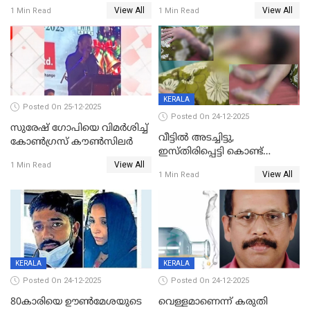
പിടിയില്‍
ശ്രീലേഖയ്ക്ക് മുൻതൂക്കം
View All
View All
1 Min Read
1 Min Read
KERALA
Posted On 25-12-2025
Posted On 24-12-2025
സുരേഷ് ഗോപിയെ വിമര്‍ശിച്ച്
വീട്ടിൽ അടച്ചിട്ടു,
കോണ്‍ഗ്രസ് കൗണ്‍സിലര്‍
ഇസ്തിരിപ്പെട്ടി കൊണ്ട്
View All
പൊള്ളിച്ചു; 8 മാസം
1 Min Read
View All
1 Min Read
ഗർഭിണിയായ യുവതിക്ക് ക്രൂര
മർദനം
KERALA
KERALA
Posted On 24-12-2025
Posted On 24-12-2025
80കാരിയെ ഊൺമേശയുടെ
വെള്ളമാണെന്ന് കരുതി