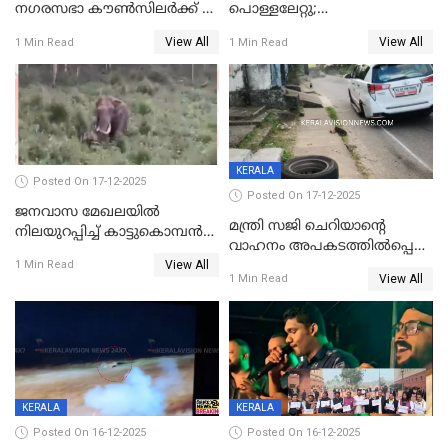
നഗരസഭാ കൗൺസിലർക്ക് 36
പൊള്ളലേറ്റു;
വർഷം തടവുശിക്ഷ
ചികിത്സയിലായിരുന്ന രണ്ടാം
View All
View All
1 Min Read
1 Min Read
ക്ലാസ് വിദ്യാർത്ഥിനി മരിച്ചു
KERALA
Posted On 17-12-2025
Posted On 17-12-2025
ജനവാസ മേഖലയില്‍
മന്ത്രി സജി ചെറിയാന്റെ
നിലയുറപ്പിച്ച് കാട്ടുകൊമ്പന്‍
വാഹനം അപകടത്തിൽപ്പെട്ടു;
പടയപ്പ
View All
മന്ത്രിയും സംഘവും
1 Min Read
View All
1 Min Read
രക്ഷപ്പെട്ടത് തലനാരിടയ്ക്ക്
KERALA
KERALA
Posted On 16-12-2025
Posted On 16-12-2025