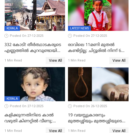
ആവശ്യപ്പെട്ടതിനെച്ചൊല്ലി
KERALA
LATEST NEWS
Posted On 27-12-2025
Posted On 27-12-2025
332 കോടി! തീർത്ഥാടകരുടെ
രാവിലെ 11മണി മുതൽ
എണ്ണത്തിൽ കുറവുണ്ടായിട്ടും
കണ്ടിട്ടില്ല; ചിറ്റൂരിൽ നിന്ന് 6
ശബരിമലയിൽ വരുമാനം
വയസ്സുകാരനെ കാണാതായി
View All
View All
1 Min Read
1 Min Read
കുതിച്ചുയരുന്നു
KERALA
Posted On 27-12-2025
Posted On 26-12-2025
കളിക്കുന്നതിനിടെ കാൽ
19 വയസ്സുകാരനും
വഴുതി കിണറ്റിൽ വീണു;
മുത്തശ്ശിയും മുത്തശ്ശിയുടെ
ഒന്നര വയസ്സുകാരന്
സഹോദരിയും വീട്ടിൽ തൂങ്ങി
View All
View All
1 Min Read
1 Min Read