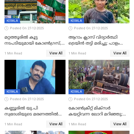
KERALA
KERALA
Posted On 27-12-2025
Posted On 27-12-2025
മറ്റത്തൂരിൽ കൂട്ട
ആറാം ക്ലാസ് വിദ്യാർത്ഥി
നടപടിയുമായി കോണ്‍ഗ്രസ്,
ട്രെയിൻ തട്ടി മരിച്ചു; പാളം
ബിജെപി പാളയത്തിലെത്തിയ
മുറിച്ചുകടക്കുന്നതിനിടെ
View All
View All
1 Min Read
1 Min Read
എട്ട് പേര്‍ ഉള്‍പ്പെടെ
അപകടം മലപ്പുറത്ത്
പത്തുപേരെ പുറത്താക്കി,
ചൊവ്വന്നൂരിലും നടപടി
KERALA
KERALA
Posted On 27-12-2025
Posted On 27-12-2025
കണ്ണൂരിൽ യു.പി
കോണ്‍ക്രീറ്റ് മിക്‌സര്‍
സ്വദേശിയുടെ മരണത്തിൽ
കയറ്റിവന്ന ലോറി മറിഞ്ഞു;
അഞ്ചംഗ സംഘത്തിനെതിരെ
രണ്ടുപേര്‍ക്ക് ദാരുണാന്ത്യം;
View All
View All
1 Min Read
1 Min Read
കേസ്; തർക്കമുണ്ടായത്
അപകടം കണ്ണൂരിൽ
ഫേഷ്യലിന് 300 രൂപ