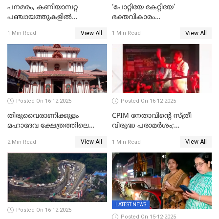
പനമരം, കണിയാമ്പറ്റ
‘പോറ്റിയേ കേറ്റിയേ’
പഞ്ചായത്തുകളിൽ
ഭക്തവികാരം
ബുധനാഴ്ച വിദ്യാഭ്യാസ
വ്രണപ്പെടുത്തിയെന്നു
View All
View All
1 Min Read
1 Min Read
സ്ഥാപനങ്ങൾക്ക് അവധി
ഡിജിപിക്ക് പരാതി; ശക്തമായ
നടപടി വേണമെന്നു
സിപിഐഎമ്മും
Posted On 16-12-2025
Posted On 16-12-2025
തിരുവൈരാണിക്കുളം
CPIM നേതാവിൻ്റെ സ്ത്രീ
മഹാദേവ ക്ഷേത്രത്തിലെ
വിരുദ്ധ പരാമർശം;
നടതുറപ്പ് മഹോത്സവത്തിന്
കേസെടുത്ത് പൊലീസ്
View All
View All
2 Min Read
1 Min Read
ജനുവരി 2 ന് തുടക്കമാകും
LATEST NEWS
Posted On 16-12-2025
Posted On 15-12-2025