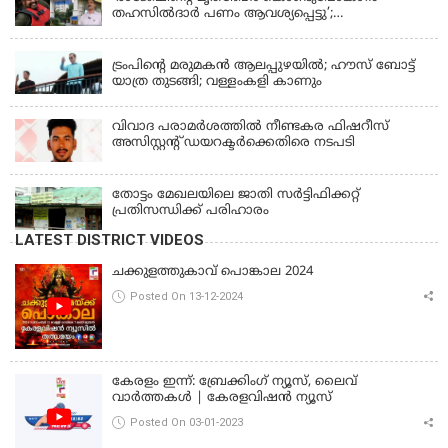
തഹസില്‍ദാര്‍ പണം ആവശ്യപ്പെട്ടു’;
ഗുരുതരആരോപണം
LATEST NEWS
ട്രംപിന്റെ മരുമകന്‍ ആലപ്പുഴയില്‍; ഹൗസ് ബോട്ട്
യാത്ര തുടങ്ങി; വള്ളംകളി കാണും
വിവാദ പരാമര്‍ശത്തില്‍ നീണ്ടകര ഫിഷറീസ്
അസിസ്റ്റന്റ് ഡയറക്ടര്‍ക്കെതിരെ നടപടി
തോട്ടം മേഖലയിലെ ജാതി സര്‍ട്ടിഫിക്കറ്റ്
പ്രതിസന്ധിക്ക് പരിഹാരം
LATEST DISTRICT VIDEOS
ചക്കുളത്തുകാവ് പൊങ്കാല 2024
Posted On 13-12-2024
കേരളം ഇന്ന്: ബ്രേക്കിംഗ് ന്യൂസ്, ലൈവ്
വാർത്തകൾ | കേരളവിഷൻ ന്യൂസ്
Posted On 03-01-2023