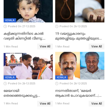
KERALA
Posted On 27-12-2025
Posted On 26-12-2025
കളിക്കുന്നതിനിടെ കാൽ
19 വയസ്സുകാരനും
വഴുതി കിണറ്റിൽ വീണു;
മുത്തശ്ശിയും മുത്തശ്ശിയുടെ
ഒന്നര വയസ്സുകാരന്
സഹോദരിയും വീട്ടിൽ തൂങ്ങി
View All
View All
1 Min Read
1 Min Read
ദാരുണാന്ത്യം
മരിച്ചനിലയിൽ
KERALA
KERALA
Posted On 26-12-2025
Posted On 26-12-2025
മേയറായി
നടന്നതിതാണ്, ‘മേയർ
തെരഞ്ഞെടുക്കപ്പെട്ട
ആകാൻ പോവുകയാണ്...;
ശേഷമുള്ള പി ഇന്ദിരയുടെ
ആവട്ടെ, അഭിനന്ദനങ്ങൾ’;
View All
View All
1 Min Read
1 Min Read
ആദ്യ വോട്ട് അസാധു; കണ്ണൂർ
മുഖ്യമന്ത്രിയുടെ ഓഫീസ്