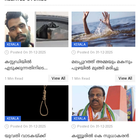
KERALA
KERALA
Posted On 31-12-2025
Posted On 31-12-2025
കസ്റ്റഡിയിൽ
മലപ്പുറത്ത് അമ്മയും മകനും
എടുക്കുന്നതിനിടെ
പുഴയിൽ മുങ്ങി മരിച്ചു
വിലങ്ങുമായി രക്ഷപ്പെട്ട
View All
View All
1 Min Read
1 Min Read
വധശ്രമക്കേസ് പ്രതി പിടിയിൽ
KERALA
KERALA
Posted On 31-12-2025
Posted On 31-12-2025
യുവതി വാടകയ്ക്ക്
കണ്ണൂരിൽ കെ സുധാകരൻ