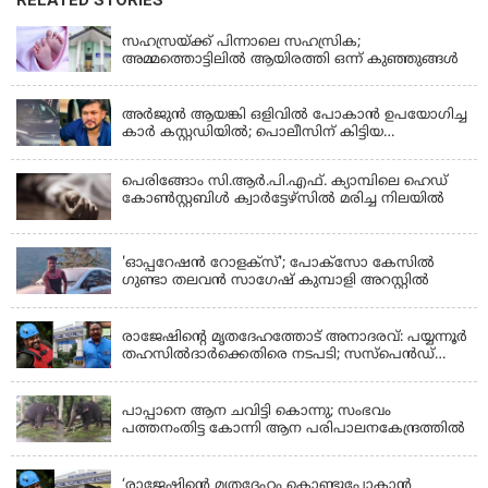
KERALA
സഹസ്രയ്ക്ക് പിന്നാലെ സഹസ്രിക;
അമ്മത്തൊട്ടിലില്‍ ആയിരത്തി ഒന്ന് കുഞ്ഞുങ്ങള്‍
KERALA
അർജുൻ ആയങ്കി ഒളിവിൽ പോകാൻ ഉപയോഗിച്ച
കാർ കസ്റ്റഡിയിൽ; പൊലീസിന് കിട്ടിയ
വാഹനത്തിന്റെ ഉടമ അർജുന്റെ ഭാര്യ
പെരിങ്ങോം സി.ആർ.പി.എഫ്. ക്യാമ്പിലെ ഹെഡ്
കോൺസ്റ്റബിൾ ക്വാർട്ടേഴ്സിൽ മരിച്ച നിലയിൽ
LATEST NEWS
'ഓപ്പറേഷൻ റോളക്സ്'; പോക്സോ കേസിൽ
ഗുണ്ടാ തലവൻ സാഗേഷ് കുമ്പാളി അറസ്റ്റിൽ
KERALA
രാജേഷിന്റെ മൃതദേഹത്തോട് അനാദരവ്: പയ്യന്നൂർ
തഹസിൽദാർക്കെതിരെ നടപടി; സസ്പെൻഡ്
ചെയ്യാൻ നിർദേശം നൽകി മന്ത്രി
KERALA
പാപ്പാനെ ആന ചവിട്ടി കൊന്നു; സംഭവം
പത്തനംതിട്ട കോന്നി ആന പരിപാലനകേന്ദ്രത്തിൽ
KERALA
‘രാജേഷിന്‍റെ മൃതദേഹം കൊണ്ടുപോകാന്‍