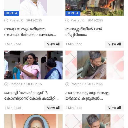
KERALA
KERALA
Posted On 20-12-2025
Posted On 20-12-2025
നാളെ സത്യപ്രതിജ്ഞ
തലശ്ശേരിയിൽ വൻ
നടക്കാനിരിക്കെ പഞ്ചായത്ത്
തീപ്പിടിത്തം
മെമ്പർ മരിച്ചു
View All
View All
1 Min Read
1 Min Read
Posted On 20-12-2025
Posted On 20-12-2025
കൊച്ചി 'മേയർ ആര്' ?;
പാലക്കാട്ടെ ആള്‍ക്കൂട്ട
കോണ്‍ഗ്രസ് കോര്‍ കമ്മിറ്റി
മര്‍ദനം; കൂടുതല്‍
യോഗം ചൊവ്വാഴ്ച
അറസ്റ്റുണ്ടാവും, മര്‍ദിച്ചത് 15
View All
View All
1 Min Read
2 Min Read
അംഗ സംഘമെന്ന് വിവരം