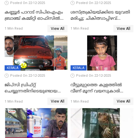
Posted On 22-12-2025
Posted On 22-12-2025
കണ്ണൂർ പാറാട് സിപിഐഎം
ശസ്ത്രക്രിയയ്‌ക്കിടെ യുവതി
ബ്രാഞ്ച് കമ്മിറ്റി ഓഫിസിൽ
മരിച്ചു; ചികിത്സാപ്പിഴവ്
തീയിട്ടു; നേതാക്കളുടെ
ആരോപിച്ച് ബന്ധുക്കൾ;
View All
View All
1 Min Read
1 Min Read
ചിത്രങ്ങളടക്കം കത്തിയ
സംഭവം മാവേലിക്കരയിൽ
നിലയിൽ
KERALA
KERALA
Posted On 22-12-2025
Posted On 22-12-2025
ജിപ്സി ഡ്രിഫ്റ്റ്
വീട്ടുമുറ്റത്തെ കുളത്തിൽ
ചെയ്യുന്നതിനിടെയുണ്ടായ
വീണ് മൂന്ന് വയസുകാരി
അപകടം; 14 വയസുകാരന്
മരിച്ചു
View All
View All
1 Min Read
1 Min Read
ദാരുണാന്ത്യം; ജീപ്സി
ഓടിച്ചയാൾ അറസ്റ്റിൽ.