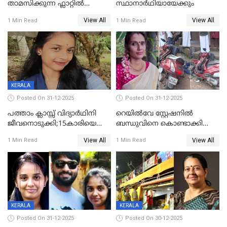
താമസിക്കുന്ന ഫ്ലാറ്റില്‍
സ്ഥാനാർഥിയായേക്കും
തൂങ്ങിമരിച്ച നിലയില്‍;
View All
View All
1 Min Read
1 Min Read
സംഭവം കൈതപ്പൊയിലില്‍
KERALA
Posted On 31-12-2025
Posted On 31-12-2025
പത്താം ക്ലാസ്സ് വിദ്യാര്‍ഥിനി
റെയിൽവേ സ്റ്റേഷനിൽ
ജീവനൊടുക്കി;15കാരിയെ
ബന്ധുവിനെ കൊണ്ടാക്കി
കണ്ടെത്തിയത്
മടങ്ങുന്നതിനിടെ ടോറസ്സ്
View All
View All
1 Min Read
1 Min Read
കിടപ്പുമുറിയില്‍ തൂങ്ങി മരിച്ച
ലോറി സ്കൂട്ടറിൽ ഇടിച്ചു :
നിലയിൽ
യുവതിക്ക് ദാരുണാന്ത്യം
KERALA
KERALA
Posted On 31-12-2025
Posted On 30-12-2025