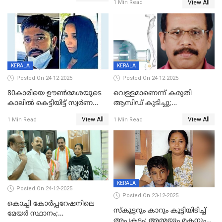
View All
1 Min Read
ഗർഭിണിയായ യുവതിക്ക് ക്രൂര
മർദനം
KERALA
KERALA
Posted On 24-12-2025
Posted On 24-12-2025
80കാരിയെ ഊൺമേശയുടെ
വെള്ളമാണെന്ന് കരുതി
കാലിൽ കെട്ടിയിട്ട് സ്വർണവും
ആസിഡ് കുടിച്ചു;
പണവും കവർന്നു;
ചികിത്സയിലിരുന്ന ആള്‍
View All
View All
1 Min Read
1 Min Read
കൊച്ചുമകനും സുഹൃത്തും
മരിച്ചു
അറസ്റ്റിൽ
KERALA
Posted On 24-12-2025
Posted On 23-12-2025
കൊച്ചി കോര്‍പ്പറേഷനിലെ
സ്കൂട്ടറും കാറും കൂട്ടിയിടിച്ച്
മേയര്‍ സ്ഥാനം;
അപകടം; അമ്മയും മകനും