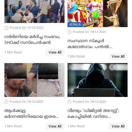
KERALA
Posted On 19-12-2025
Posted On 18-12-2025
ഗര്‍ഭിണിയെ മർദിച്ച സംഭവം;
സംസ്ഥാന സ്കൂൾ
SHOക്ക് സസ്പെൻഷൻ
കലോത്സവം: പന്തൽ
View All
കാൽനാട്ടൽ 20 ന്
1 Min Read
View All
1 Min Read
Posted On 18-12-2025
Posted On 18-12-2025
ആൾക്കൂട്ട
വീണ്ടും 'ഡിജിറ്റല്‍ അറസ്റ്റ്';
മർദനത്തിനിരയായ ഇതര
കൊച്ചിയില്‍ വനിതാ
സംസ്ഥാന തൊഴിലാളി മരിച്ചു;
ഡോക്ടര്‍ക്ക് നഷ്ടമായത് 6.38
View All
View All
1 Min Read
1 Min Read
നടുക്കുന്ന സംഭവം
കോടി രൂപ