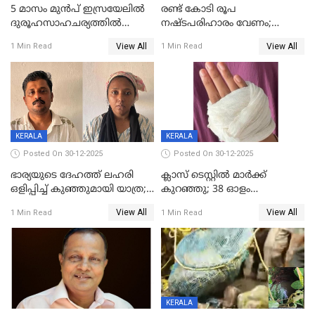
5 മാസം മുൻപ് ഇസ്രയേലിൽ
രണ്ട് കോടി രൂപ
ദുരൂഹസാഹചര്യത്തിൽ
നഷ്ടപരിഹാരം വേണം;
മരിച്ചനിലയിൽ കണ്ടെത്തിയ
ജിസിഡിഎക്ക് വക്കീൽ
View All
View All
1 Min Read
1 Min Read
മലയാളി യുവാവിന്റെ ഭാര്യയും
നോട്ടീസയച്ച് ഉമാ തോമസ്
മരിച്ചു
KERALA
KERALA
Posted On 30-12-2025
Posted On 30-12-2025
ഭാര്യയുടെ ദേഹത്ത് ലഹരി
ക്ലാസ് ടെസ്റ്റിൽ മാർക്ക്
ഒളിപ്പിച്ച് കുഞ്ഞുമായി യാത്ര;
കുറഞ്ഞു; 38 ഓളം
ഓട്ടോ വളഞ്ഞ് ദമ്പതികളെ
വിദ്യാർഥികളെ ട്യൂഷൻ
View All
View All
1 Min Read
1 Min Read
പിടികൂടി പൊലീസ്
സെന്ററിലെ അധ്യാപകന്‍
മർദിച്ചതായി പരാതി
KERALA