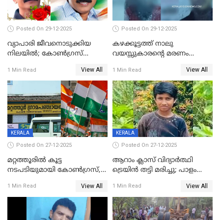
Posted On 29-12-2025
Posted On 29-12-2025
വ്യാപാരി ജീവനൊടുക്കിയ
കഴക്കൂട്ടത്ത് നാലു
നിലയില്‍; കോണ്‍ഗ്രസ്
വയസ്സുകാരന്റെ മരണം
കൗണ്‍സിലറുടെ
കൊലപാതകം: അമ്മയും
View All
View All
1 Min Read
1 Min Read
മാനസികപീഡനമെന്ന് കുറിപ്പ്
സുഹൃത്തും പൊലീസ്
കസ്റ്റഡിയിൽ
KERALA
KERALA
Posted On 27-12-2025
Posted On 27-12-2025
മറ്റത്തൂരിൽ കൂട്ട
ആറാം ക്ലാസ് വിദ്യാർത്ഥി
നടപടിയുമായി കോണ്‍ഗ്രസ്,
ട്രെയിൻ തട്ടി മരിച്ചു; പാളം
ബിജെപി പാളയത്തിലെത്തിയ
മുറിച്ചുകടക്കുന്നതിനിടെ
View All
View All
1 Min Read
1 Min Read
എട്ട് പേര്‍ ഉള്‍പ്പെടെ
അപകടം മലപ്പുറത്ത്
പത്തുപേരെ പുറത്താക്കി,
ചൊവ്വന്നൂരിലും നടപടി