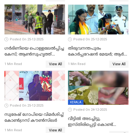
Posted On 25-12-2025
Posted On 25-12-2025
ഗര്‍ഭിണിയെ പൊള്ളലേല്‍പ്പിച്ച
തിരുവനന്തപുരം
കേസ്; ആണ്‍സുഹൃത്ത്
കോര്‍പ്പറേഷന്‍ മേയർ; ആര്‍
പിടിയില്‍
ശ്രീലേഖയ്ക്ക് മുൻതൂക്കം
View All
View All
1 Min Read
1 Min Read
KERALA
Posted On 25-12-2025
Posted On 24-12-2025
സുരേഷ് ഗോപിയെ വിമര്‍ശിച്ച്
വീട്ടിൽ അടച്ചിട്ടു,
കോണ്‍ഗ്രസ് കൗണ്‍സിലര്‍
ഇസ്തിരിപ്പെട്ടി കൊണ്ട്
View All
പൊള്ളിച്ചു; 8 മാസം
1 Min Read