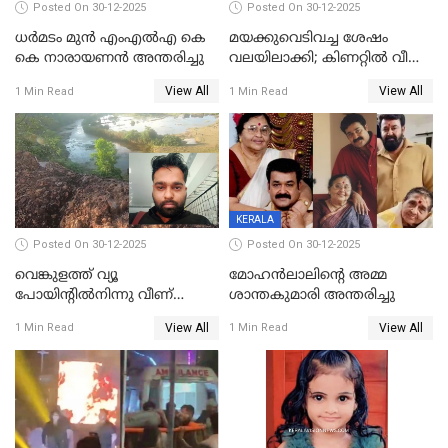
Posted On 30-12-2025
Posted On 30-12-2025
ധർമടം മുൻ എംഎല്‍എ കെ
മയക്കുവെടിവച്ച ശേഷം
കെ നാരായണന്‍ അന്തരിച്ചു
വലയിലാക്കി; കിണറ്റിൽ വീണ
കടുവയെ പുറത്തെത്തിച്ചു
View All
View All
1 Min Read
1 Min Read
KERALA
Posted On 30-12-2025
Posted On 30-12-2025
വെങ്കുളത്ത് വ്യൂ
മോഹന്‍ലാലിന്‍റെ അമ്മ
പോയിന്റിൽനിന്നു വീണ്
ശാന്തകുമാരി അന്തരിച്ചു
യുവാവ് മരിച്ചു
View All
View All
1 Min Read
1 Min Read