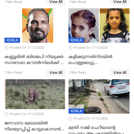
View All
View All
1 Min Read
1 Min Read
കണ്ടോത്ത് ദേശീയ പാതയിൽ
KERALA
KERALA
Posted On 17-12-2025
Posted On 17-12-2025
കണ്ണൂരിൽ ബിജെപി നിയുക്ത
കളിക്കുന്നതിനിടയിൽ
നഗരസഭാ കൗൺസിലർക്ക് 36
പൊള്ളലേറ്റു;
വർഷം തടവുശിക്ഷ
ചികിത്സയിലായിരുന്ന രണ്ടാം
View All
View All
1 Min Read
1 Min Read
ക്ലാസ് വിദ്യാർത്ഥിനി മരിച്ചു
KERALA
Posted On 17-12-2025
Posted On 17-12-2025
ജനവാസ മേഖലയില്‍
മന്ത്രി സജി ചെറിയാന്റെ
നിലയുറപ്പിച്ച് കാട്ടുകൊമ്പന്‍
വാഹനം അപകടത്തിൽപ്പെട്ടു;