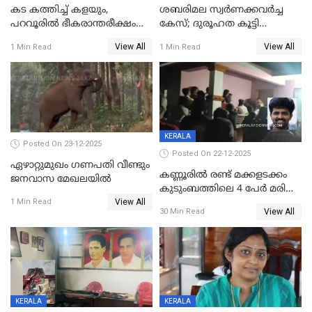
കട കത്തിച്ച് കളയും,
ശബരിമല സ്വര്‍ണക്കവര്‍ച്ച
പറവൂരില്‍ ഭീകരാന്തരീക്ഷം
കേസ്; ദുരൂഹത കൂട്ടി
സൃഷ്ടിച്ച് കുട്ടി ലഹരിസംഘം
വിദേശവ്യവസായിയുടെ മൊഴി
View All
View All
1 Min Read
1 Min Read
KERALA
Posted On 23-12-2025
Posted On 22-12-2025
ഏഴാറ്റുമുഖം ഗണപതി വീണ്ടും
കണ്ണൂരിൽ രണ്ട് മക്കളടക്കം
ജനവാസ മേഖലയിൽ
കുടുംബത്തിലെ 4 പേർ മരിച്ച
View All
നിലയിൽ
1 Min Read
View All
30 Min Read
KERALA
KERALA