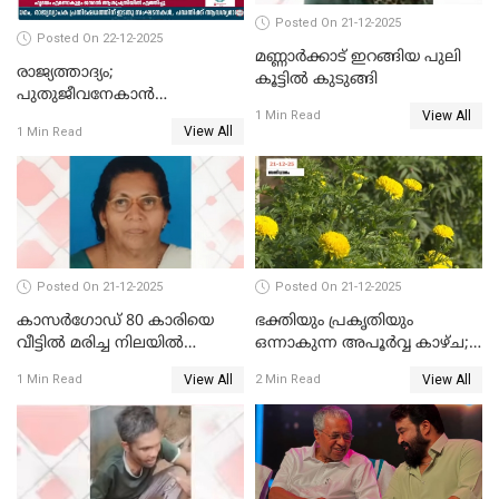
Posted On 21-12-2025
Posted On 22-12-2025
മണ്ണാർക്കാട് ഇറങ്ങിയ പുലി
രാജ്യത്താദ്യം;
കൂട്ടിൽ കുടുങ്ങി
പുതുജീവനേകാൻ
View All
ഷിബുവിന്റെ ഹൃദയം
1 Min Read
View All
1 Min Read
എറണാകുളം സർക്കാർ
ജനറൽ
ആശുപത്രിയിലെത്തിച്ചു
Posted On 21-12-2025
Posted On 21-12-2025
കാസർഗോഡ് 80 കാരിയെ
ഭക്തിയും പ്രകൃതിയും
വീട്ടിൽ മരിച്ച നിലയിൽ
ഒന്നാകുന്ന അപൂര്‍വ്വ കാഴ്ച;
കണ്ടെത്തി
ഭക്തർക്ക്
View All
View All
1 Min Read
2 Min Read
കാഴ്ചാനുഭവമൊരുക്കി
ശബരീ നന്ദനം