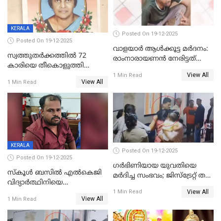
KERALA
Posted On 19-12-2025
Posted On 19-12-2025
വാളയാർ ആൾക്കൂട്ട മർദനം:
സ്വത്തുതര്‍ക്കത്തില്‍ 72
രാംനാരായണൻ നേരിട്ടത്
കാരിയെ തീകൊളുത്തി
കൊടും ക്രൂരത; ശരീരത്തിൽ
View All
കൊന്നു;
1 Min Read
നാൽപ്പതിലേറെ
View All
1 Min Read
ക്രൂരകൊലപാതകത്തില്‍
മുറിവുകളെന്ന് പോസ്റ്റ്‌മോർട്ടം
സഹോദരിപുത്രന് ജീവപര്യന്തം
റിപ്പോർട്ട്
KERALA
Posted On 19-12-2025
Posted On 19-12-2025
ഗര്‍ഭിണിയായ യുവതിയെ
സ്കൂൾ ബസിൽ എൽകെജി
മര്‍ദിച്ച സംഭവം; ജിസ്‌ട്രേറ്റ് തല
വിദ്യാര്‍ത്ഥിനിയെ
അന്വേഷണം വേണമെന്ന്
View All
ലൈംഗികമായി ഉപദ്രവിച്ചു;
1 Min Read
യുവതി
View All
1 Min Read
ക്ലീനര്‍ പിടിയിൽ