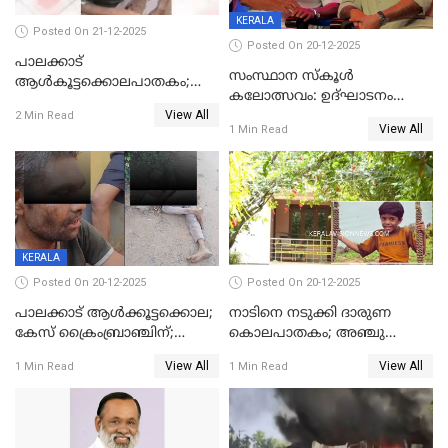
KERALA
Posted On 21-12-2025
Posted On 20-12-2025
പാലക്കാട്‌
സംസ്ഥാന സ്കൂൾ
ആൾകൂട്ടക്കൊലപാതകം;
കലോത്സവം: ഉദ്ഘാടനം
അന്വേഷണം
View All
മുഖ്യമന്ത്രി, സമാപനത്തിൽ
2 Min Read
ഊർജ്ജിതമാക്കിമാക്കി
View All
1 Min Read
മുഖ്യാതിഥിയായി
ക്രൈംബ്രാഞ്ച്
മോഹൻലാൽ
KERALA
Posted On 20-12-2025
Posted On 20-12-2025
പാലക്കാട് ആൾക്കൂട്ടക്കൊല;
നാടിനെ നടുക്കി ദാരുണ
കേസ് ക്രൈംബ്രാഞ്ചിന്;
കൊലപാതകം; അഞ്ചു
DYSPയുടെ നേതൃത്വത്തിൽ
വയസ്സുകാരനെ 'അമ്മ
View All
View All
1 Min Read
1 Min Read
അന്വേഷിക്കും
കഴുത്തുഞെരിച്ച് കൊന്നു