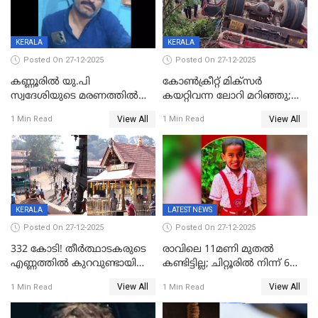
KERALA
KERALA
Posted On 27-12-2025
Posted On 27-12-2025
കണ്ണൂരിൽ യു.പി
കോണ്‍ക്രീറ്റ് മിക്‌സര്‍
സ്വദേശിയുടെ മരണത്തിൽ
കയറ്റിവന്ന ലോറി മറിഞ്ഞു;
അഞ്ചംഗ സംഘത്തിനെതിരെ
രണ്ടുപേര്‍ക്ക് ദാരുണാന്ത്യം;
View All
View All
1 Min Read
1 Min Read
കേസ്; തർക്കമുണ്ടായത്
അപകടം കണ്ണൂരിൽ
ഫേഷ്യലിന് 300 രൂപ
ആവശ്യപ്പെട്ടതിനെച്ചൊല്ലി
KERALA
LATEST NEWS
Posted On 27-12-2025
Posted On 27-12-2025
332 കോടി! തീർത്ഥാടകരുടെ
രാവിലെ 11മണി മുതൽ
എണ്ണത്തിൽ കുറവുണ്ടായിട്ടും
കണ്ടിട്ടില്ല; ചിറ്റൂരിൽ നിന്ന് 6
ശബരിമലയിൽ വരുമാനം
വയസ്സുകാരനെ കാണാതായി
View All
View All
1 Min Read
1 Min Read
കുതിച്ചുയരുന്നു