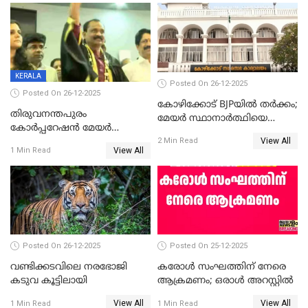
ഡെപ്യൂട്ടി മേയർ സ്ഥാനത്ത്
തന്നെ വിശദീകരിയ്ക്കുന്നു;
താഹിറിന് വിജയം
സത്യമിതാണ്
KERALA
Posted On 26-12-2025
Posted On 26-12-2025
കോഴിക്കോട് BJPയിൽ തർക്കം;
തിരുവനന്തപുരം
മേയർ സ്ഥാനാർത്ഥിയെ
കോര്‍പ്പറേഷന്‍ മേയര്‍
പരസ്യമായി പ്രഖ്യാപിച്ചില്ല
View All
തെരഞ്ഞെടുപ്പ്; സിപിഐഎം
2 Min Read
View All
1 Min Read
ഹൈക്കോടതിയിലേക്ക്;
സത്യപ്രതിജ്ഞ ചടങ്ങില്‍
ചട്ടലംഘനമെന്ന് പാർട്ടി
Posted On 26-12-2025
Posted On 25-12-2025
വണ്ടിക്കടവിലെ നരഭോജി
കരോള്‍ സംഘത്തിന് നേരെ
കടുവ കൂട്ടിലായി
ആക്രമണം; ഒരാള്‍ അറസ്റ്റില്‍
View All
View All
1 Min Read
1 Min Read