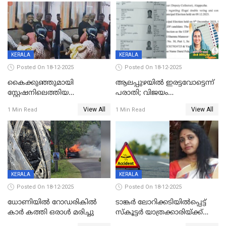
വാളയാറിൽ
KERALA
KERALA
Posted On 18-12-2025
Posted On 18-12-2025
കൈക്കുഞ്ഞുമായി
ആലപ്പുഴയിൽ ഇരട്ടവോട്ടെന്ന്
സ്റ്റേഷനിലെത്തിയ
പരാതി; വിജയം
യുവതിയ്ക്ക് മർദ്ദനം; സിഐ
റദ്ദാക്കണമെന്ന് വലിയമരം
View All
View All
1 Min Read
1 Min Read
കരണത്തടിച്ചു; CC ടിവി
വാർഡിലെ എൽഡിഎഫ്
ദൃശ്യങ്ങൾ പുറത്ത്
സ്ഥാനാർത്ഥി
KERALA
KERALA
Posted On 18-12-2025
Posted On 18-12-2025
ധോണിയിൽ റോഡരികിൽ
ടാങ്കർ ലോറിക്കടിയിൽപ്പെട്ട്
കാർ കത്തി ഒരാൾ മരിച്ചു
സ്കൂട്ടർ യാത്രക്കാരിയ്ക്ക്
ദാരുണാന്ത്യം; അപകടം