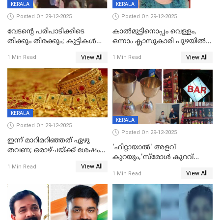
KERALA
KERALA
Posted On 29-12-2025
Posted On 29-12-2025
വേടന്റെ പരിപാടിക്കിടെ
കാൽമുട്ടിനൊപ്പം വെള്ളം,
തിക്കും തിരക്കും; കുട്ടികള്‍
ഒന്നാം ക്ലാസുകാരി പുഴയിൽ
ഉള്‍പ്പെടെ നിരവധി പേര്‍ക്ക്
മുങ്ങി മരിച്ചു; ദാരുണ സംഭവം
View All
View All
1 Min Read
1 Min Read
പരിക്ക്; പാളം മറികടന്ന
കുട്ടികൾക്കൊപ്പം
യുവാവ് ട്രെയിന്‍ തട്ടി മരിച്ചു
കളിക്കുന്നതിനിടെ
KERALA
KERALA
Posted On 29-12-2025
Posted On 29-12-2025
ഇന്ന് മാറിമറിഞ്ഞത് ഏഴു
'ഫിറ്റായാൽ' അളവ്
തവണ; ഒരാഴ്ചയ്ക്ക് ശേഷം
കുറയും,'സ്‌മോൾ കുറവ്
സ്വർണവിലയിൽ ഇടിവ്
View All
പിടികൂടി; ബാറിന് 25,000 രൂപ
1 Min Read
View All
1 Min Read
പിഴ