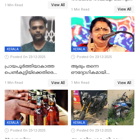
കോണ്‍ഗ്രസില്‍ അതൃപതി
View All
മരിച്ചു, മറ്റൊരു മകൻ
1 Min Read
രൂക്ഷം
View All
1 Min Read
ഗുരുതരാവസ്ഥയിൽ
KERALA
KERALA
Posted On 23-12-2025
Posted On 23-12-2025
പ്രായപൂർത്തിയാകാത്ത
ആരും തന്നെ
പെൺകുട്ടിയ്ക്കെതിരെ
ഔദ്യോഗികമായി
ലൈംഗികാതിക്രമം; 36കാരന്
അറിയിച്ചിട്ടില്ല, മേയറെ
View All
View All
1 Min Read
1 Min Read
59 വർഷം തടവും 90,൦൦൦ രൂപ
കണ്ടെത്താൻ ഇന്ന് കോർ
പിഴയും ശിക്ഷ
കമ്മിറ്റി കൂടിയില്ല';
അതൃപ്തിയുമായി ദീപ്തി മേരി
വർഗീസ്
KERALA
KERALA
Posted On 23-12-2025
Posted On 23-12-2025