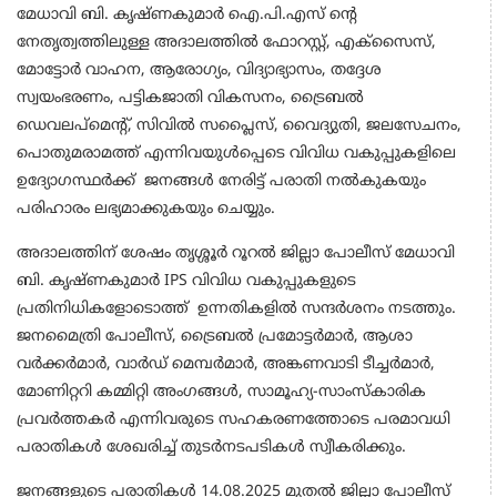
മേധാവി ബി. കൃഷ്ണകുമാർ ഐ.പി.എസ് ന്റെ
നേതൃത്വത്തിലുള്ള അദാലത്തിൽ ഫോറസ്റ്റ്, എക്സൈസ്,
മോട്ടോർ വാഹന, ആരോഗ്യം, വിദ്യാഭ്യാസം, തദ്ദേശ
സ്വയംഭരണം, പട്ടികജാതി വികസനം, ട്രൈബൽ
ഡെവലപ്മെന്റ്, സിവിൽ സപ്ലൈസ്, വൈദ്യുതി, ജലസേചനം,
പൊതുമരാമത്ത് എന്നിവയുൾപ്പെടെ വിവിധ വകുപ്പുകളിലെ
ഉദ്യോഗസ്ഥർക്ക് ജനങ്ങൾ നേരിട്ട് പരാതി നൽകുകയും
പരിഹാരം ലഭ്യമാക്കുകയും ചെയ്യും.
അദാലത്തിന് ശേഷം തൃശ്ശൂർ റൂറൽ ജില്ലാ പോലീസ് മേധാവി
ബി. കൃഷ്ണകുമാർ IPS വിവിധ വകുപ്പുകളുടെ
പ്രതിനിധികളോടൊത്ത് ഉന്നതികളിൽ സന്ദർശനം നടത്തും.
ജനമൈത്രി പോലീസ്, ട്രൈബൽ പ്രമോട്ടർമാർ, ആശാ
വർക്കർമാർ, വാർഡ് മെമ്പർമാർ, അങ്കണവാടി ടീച്ചർമാർ,
മോണിറ്ററി കമ്മിറ്റി അംഗങ്ങൾ, സാമൂഹ്യ-സാംസ്കാരിക
പ്രവർത്തകർ എന്നിവരുടെ സഹകരണത്തോടെ പരമാവധി
പരാതികൾ ശേഖരിച്ച് തുടർനടപടികൾ സ്വീകരിക്കും.
ജനങ്ങളുടെ പരാതികൾ 14.08.2025 മുതൽ ജില്ലാ പോലീസ്