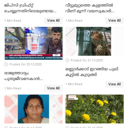
ജിപ്സി ഡ്രിഫ്റ്റ്
വീട്ടുമുറ്റത്തെ കുളത്തിൽ
ചെയ്യുന്നതിനിടെയുണ്ടായ
വീണ് മൂന്ന് വയസുകാരി
അപകടം; 14 വയസുകാരന്
മരിച്ചു
View All
View All
1 Min Read
1 Min Read
ദാരുണാന്ത്യം; ജീപ്സി
ഓടിച്ചയാൾ അറസ്റ്റിൽ.
Posted On 21-12-2025
Posted On 22-12-2025
മണ്ണാർക്കാട് ഇറങ്ങിയ പുലി
രാജ്യത്താദ്യം;
കൂട്ടിൽ കുടുങ്ങി
പുതുജീവനേകാൻ
View All
ഷിബുവിന്റെ ഹൃദയം
1 Min Read
View All
1 Min Read
എറണാകുളം സർക്കാർ
ജനറൽ
ആശുപത്രിയിലെത്തിച്ചു