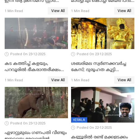
ഇനി ആ ക്രിസ്മസ് സ്റ്റാർ
മാത്യുവും കൊച്ചി മേയർ പദം
മാത്രം; പൈതങ്ങൾക്ക്
പങ്കിടും; ദീപ്തി മേരി വർഗീസ്
View All
View All
1 Min Read
1 Min Read
വേണ്ടിയുള്ള
മേയറാകില്ല
പിടിവലിക്കിടയിൽ
അപ്പൂപ്പനെതിരെ പോക്സോ
കേസ് ഒടുവിൽ 4 ജീവനുകൾ
പൊലിഞ്ഞു
Posted On 23-12-2025
Posted On 23-12-2025
കട കത്തിച്ച് കളയും,
ശബരിമല സ്വര്‍ണക്കവര്‍ച്ച
പറവൂരില്‍ ഭീകരാന്തരീക്ഷം
കേസ്; ദുരൂഹത കൂട്ടി
സൃഷ്ടിച്ച് കുട്ടി ലഹരിസംഘം
വിദേശവ്യവസായിയുടെ മൊഴി
View All
View All
1 Min Read
1 Min Read
KERALA
Posted On 23-12-2025
Posted On 22-12-2025
ഏഴാറ്റുമുഖം ഗണപതി വീണ്ടും
കണ്ണൂരിൽ രണ്ട് മക്കളടക്കം