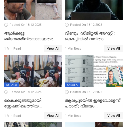
Posted On 18-12-2025
Posted On 18-12-2025
ആൾക്കൂട്ട
വീണ്ടും 'ഡിജിറ്റല്‍ അറസ്റ്റ്';
മർദനത്തിനിരയായ ഇതര
കൊച്ചിയില്‍ വനിതാ
സംസ്ഥാന തൊഴിലാളി മരിച്ചു;
ഡോക്ടര്‍ക്ക് നഷ്ടമായത് 6.38
View All
View All
1 Min Read
1 Min Read
നടുക്കുന്ന സംഭവം
കോടി രൂപ
വാളയാറിൽ
KERALA
KERALA
Posted On 18-12-2025
Posted On 18-12-2025
കൈക്കുഞ്ഞുമായി
ആലപ്പുഴയിൽ ഇരട്ടവോട്ടെന്ന്
സ്റ്റേഷനിലെത്തിയ
പരാതി; വിജയം
യുവതിയ്ക്ക് മർദ്ദനം; സിഐ
റദ്ദാക്കണമെന്ന് വലിയമരം
View All
View All
1 Min Read
1 Min Read
കരണത്തടിച്ചു; CC ടിവി
വാർഡിലെ എൽഡിഎഫ്
ദൃശ്യങ്ങൾ പുറത്ത്
സ്ഥാനാർത്ഥി