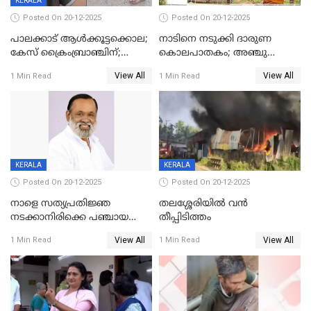
KERALA
Posted On 20-12-2025
Posted On 20-12-2025
പാലക്കാട് ആൾക്കൂട്ടക്കൊല;
നാടിനെ നടുക്കി ദാരുണ
കേസ് ക്രൈംബ്രാഞ്ചിന്;
കൊലപാതകം; അഞ്ചു
DYSPയുടെ നേതൃത്വത്തിൽ
വയസ്സുകാരനെ 'അമ്മ
View All
View All
1 Min Read
1 Min Read
അന്വേഷിക്കും
കഴുത്തുഞെരിച്ച് കൊന്നു
KERALA
KERALA
Posted On 20-12-2025
Posted On 20-12-2025
നാളെ സത്യപ്രതിജ്ഞ
തലശ്ശേരിയിൽ വൻ
നടക്കാനിരിക്കെ പഞ്ചായത്ത്
തീപ്പിടിത്തം
മെമ്പർ മരിച്ചു
View All
View All
1 Min Read
1 Min Read