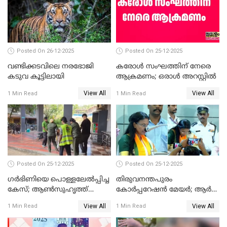
ചട്ടലംഘനമെന്ന് പാർട്ടി
Posted On 26-12-2025
Posted On 25-12-2025
വണ്ടിക്കടവിലെ നരഭോജി
കരോള്‍ സംഘത്തിന് നേരെ
കടുവ കൂട്ടിലായി
ആക്രമണം; ഒരാള്‍ അറസ്റ്റില്‍
View All
View All
1 Min Read
1 Min Read
Posted On 25-12-2025
Posted On 25-12-2025
ഗര്‍ഭിണിയെ പൊള്ളലേല്‍പ്പിച്ച
തിരുവനന്തപുരം
കേസ്; ആണ്‍സുഹൃത്ത്
കോര്‍പ്പറേഷന്‍ മേയർ; ആര്‍
പിടിയില്‍
ശ്രീലേഖയ്ക്ക് മുൻതൂക്കം
View All
View All
1 Min Read
1 Min Read