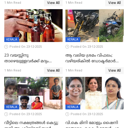
View All
View All
1 Min Read
1 Min Read
59 വർഷം തടവും 90,൦൦൦ രൂപ
കണ്ടെത്താൻ ഇന്ന് കോർ
പിഴയും ശിക്ഷ
കമ്മിറ്റി കൂടിയില്ല';
അതൃപ്തിയുമായി ദീപ്തി മേരി
വർഗീസ്
KERALA
KERALA
Posted On 23-12-2025
Posted On 23-12-2025
23 വയസ്സിനു
ആ വലിയ ശ്രമം വിഫലം;
താഴെയുള്ളവർക്ക് മദ്യം
വഴിയരികില്‍ ‌ഡോക്ടര്‍മാര്‍
നൽകിയതിനെതിരെ കർശന
ശസ്ത്രക്രിയ നടത്തിയ ലിനു
View All
View All
1 Min Read
1 Min Read
നടപടി;സ്ഥാപനങ്ങൾക്കെതിരെ
മരണത്തിന് കീഴടങ്ങി
രണ്ട് കേസുകൾ
KERALA
KERALA
Posted On 23-12-2025
Posted On 23-12-2025
വീട്ടിലെ നക്ഷത്രങ്ങൾ കെട്ടു;
വി.കെ മിനി മോളും ഷൈനി