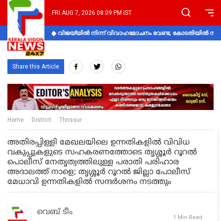
FRI AUG 7, 2026 08:09 PM IST
വിജയ്‌യിൽ നിന്ന് വിവാഹമോചനം വേണ്ട; കോടതിയിൽ നിലപാ
Share this Article
Home
District
Thrissur
അതിരപ്പിള്ളി മേഖലയിലെ ഉന്നതികളിൽ വിവിധ
വകുപ്പുകളുടെ സഹകരണത്തോടെ തൃശ്ശൂർ റൂറൽ
പൊലീസ് നേതൃത്വത്തിലുള്ള പരാതി പരിഹാര
അദാലത്ത് നാളെ; തൃശ്ശൂർ റൂറൽ ജില്ലാ പോലീസ്
മേധാവി ഉന്നതികളിൽ സന്ദർശനം നടത്തും
വെബ് ടീം
1 Min Read