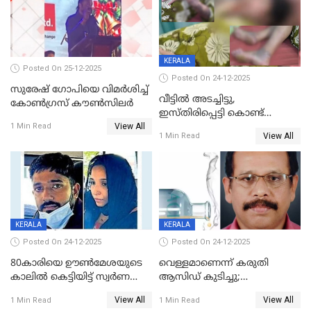
KERALA
Posted On 25-12-2025
Posted On 24-12-2025
സുരേഷ് ഗോപിയെ വിമര്‍ശിച്ച്
വീട്ടിൽ അടച്ചിട്ടു,
കോണ്‍ഗ്രസ് കൗണ്‍സിലര്‍
ഇസ്തിരിപ്പെട്ടി കൊണ്ട്
View All
പൊള്ളിച്ചു; 8 മാസം
1 Min Read
View All
1 Min Read
ഗർഭിണിയായ യുവതിക്ക് ക്രൂര
മർദനം
KERALA
KERALA
Posted On 24-12-2025
Posted On 24-12-2025
80കാരിയെ ഊൺമേശയുടെ
വെള്ളമാണെന്ന് കരുതി
കാലിൽ കെട്ടിയിട്ട് സ്വർണവും
ആസിഡ് കുടിച്ചു;
പണവും കവർന്നു;
ചികിത്സയിലിരുന്ന ആള്‍
View All
View All
1 Min Read
1 Min Read
കൊച്ചുമകനും സുഹൃത്തും
മരിച്ചു