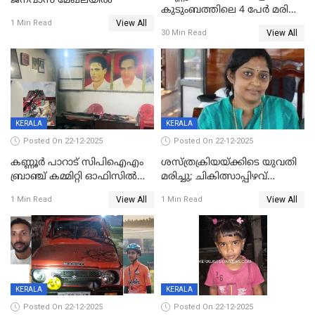
ജനവാസ മേഖലയിൽ
കുടുംബത്തിലെ 4 പേർ മരിച്ച
View All
നിലയിൽ
1 Min Read
View All
30 Min Read
KERALA
KERALA
Posted On 22-12-2025
Posted On 22-12-2025
കണ്ണൂർ പാറാട് സിപിഐഎം
ശസ്ത്രക്രിയയ്‌ക്കിടെ യുവതി
ബ്രാഞ്ച് കമ്മിറ്റി ഓഫിസിൽ
മരിച്ചു; ചികിത്സാപ്പിഴവ്
തീയിട്ടു; നേതാക്കളുടെ
ആരോപിച്ച് ബന്ധുക്കൾ;
View All
View All
1 Min Read
1 Min Read
ചിത്രങ്ങളടക്കം കത്തിയ
സംഭവം മാവേലിക്കരയിൽ
നിലയിൽ
KERALA
KERALA
Posted On 22-12-2025
Posted On 22-12-2025