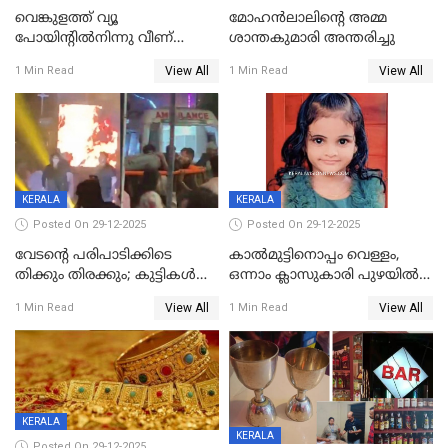
വെങ്കുളത്ത് വ്യൂ
മോഹന്‍ലാലിന്‍റെ അമ്മ
പോയിന്റിൽനിന്നു വീണ്
ശാന്തകുമാരി അന്തരിച്ചു
യുവാവ് മരിച്ചു
View All
View All
1 Min Read
1 Min Read
KERALA
KERALA
Posted On 29-12-2025
Posted On 29-12-2025
വേടന്റെ പരിപാടിക്കിടെ
കാൽമുട്ടിനൊപ്പം വെള്ളം,
തിക്കും തിരക്കും; കുട്ടികള്‍
ഒന്നാം ക്ലാസുകാരി പുഴയിൽ
ഉള്‍പ്പെടെ നിരവധി പേര്‍ക്ക്
മുങ്ങി മരിച്ചു; ദാരുണ സംഭവം
View All
View All
1 Min Read
1 Min Read
പരിക്ക്; പാളം മറികടന്ന
കുട്ടികൾക്കൊപ്പം
യുവാവ് ട്രെയിന്‍ തട്ടി മരിച്ചു
കളിക്കുന്നതിനിടെ
KERALA
KERALA
Posted On 29-12-2025