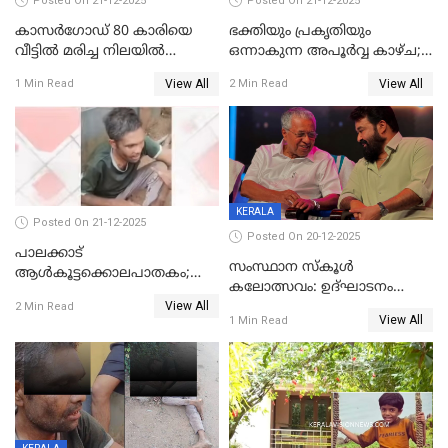
Posted On 21-12-2025
Posted On 21-12-2025
കാസർഗോഡ് 80 കാരിയെ
ഭക്തിയും പ്രകൃതിയും
വീട്ടിൽ മരിച്ച നിലയിൽ
ഒന്നാകുന്ന അപൂര്‍വ്വ കാഴ്ച;
കണ്ടെത്തി
ഭക്തർക്ക്
View All
View All
1 Min Read
2 Min Read
കാഴ്ചാനുഭവമൊരുക്കി
ശബരീ നന്ദനം
KERALA
Posted On 21-12-2025
Posted On 20-12-2025
പാലക്കാട്‌
സംസ്ഥാന സ്കൂൾ
ആൾകൂട്ടക്കൊലപാതകം;
കലോത്സവം: ഉദ്ഘാടനം
അന്വേഷണം
View All
മുഖ്യമന്ത്രി, സമാപനത്തിൽ
2 Min Read
ഊർജ്ജിതമാക്കിമാക്കി
View All
1 Min Read
മുഖ്യാതിഥിയായി
ക്രൈംബ്രാഞ്ച്
മോഹൻലാൽ