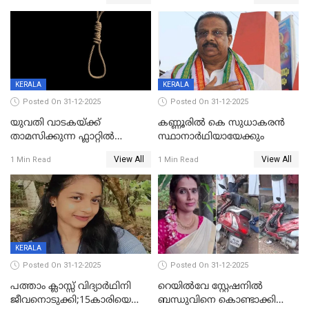
വധശ്രമക്കേസ് പ്രതി പിടിയിൽ
KERALA
KERALA
Posted On 31-12-2025
Posted On 31-12-2025
യുവതി വാടകയ്ക്ക്
കണ്ണൂരിൽ കെ സുധാകരൻ
താമസിക്കുന്ന ഫ്ലാറ്റില്‍
സ്ഥാനാർഥിയായേക്കും
തൂങ്ങിമരിച്ച നിലയില്‍;
View All
View All
1 Min Read
1 Min Read
സംഭവം കൈതപ്പൊയിലില്‍
KERALA
Posted On 31-12-2025
Posted On 31-12-2025
പത്താം ക്ലാസ്സ് വിദ്യാര്‍ഥിനി
റെയിൽവേ സ്റ്റേഷനിൽ
ജീവനൊടുക്കി;15കാരിയെ
ബന്ധുവിനെ കൊണ്ടാക്കി