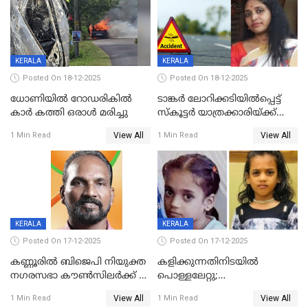
KERALA
KERALA
Posted On 18-12-2025
Posted On 18-12-2025
ധോണിയിൽ റോഡരികിൽ
ടാങ്കർ ലോറിക്കടിയിൽപ്പെട്ട്
കാർ കത്തി ഒരാൾ മരിച്ചു
സ്കൂട്ടർ യാത്രക്കാരിയ്ക്ക്
ദാരുണാന്ത്യം; അപകടം
View All
View All
1 Min Read
1 Min Read
കണ്ടോത്ത് ദേശീയ പാതയിൽ
KERALA
KERALA
Posted On 17-12-2025
Posted On 17-12-2025
കണ്ണൂരിൽ ബിജെപി നിയുക്ത
കളിക്കുന്നതിനിടയിൽ
നഗരസഭാ കൗൺസിലർക്ക് 36
പൊള്ളലേറ്റു;
വർഷം തടവുശിക്ഷ
ചികിത്സയിലായിരുന്ന രണ്ടാം
View All
View All
1 Min Read
1 Min Read
ക്ലാസ് വിദ്യാർത്ഥിനി മരിച്ചു