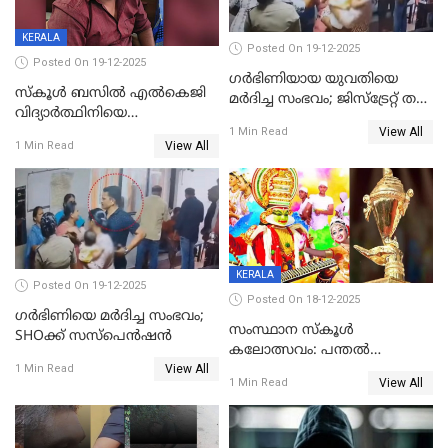
KERALA
Posted On 19-12-2025
Posted On 19-12-2025
ഗര്‍ഭിണിയായ യുവതിയെ
സ്കൂൾ ബസിൽ എൽകെജി
മര്‍ദിച്ച സംഭവം; ജിസ്‌ട്രേറ്റ് തല
വിദ്യാര്‍ത്ഥിനിയെ
അന്വേഷണം വേണമെന്ന്
View All
ലൈംഗികമായി ഉപദ്രവിച്ചു;
1 Min Read
യുവതി
View All
1 Min Read
ക്ലീനര്‍ പിടിയിൽ
KERALA
Posted On 19-12-2025
Posted On 18-12-2025
ഗര്‍ഭിണിയെ മർദിച്ച സംഭവം;
സംസ്ഥാന സ്കൂൾ
SHOക്ക് സസ്പെൻഷൻ
കലോത്സവം: പന്തൽ
View All
കാൽനാട്ടൽ 20 ന്
1 Min Read
View All
1 Min Read