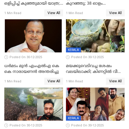
ഒളിപ്പിച്ച് കുഞ്ഞുമായി യാത്ര;
കുറഞ്ഞു; 38 ഓളം
ഓട്ടോ വളഞ്ഞ് ദമ്പതികളെ
വിദ്യാർഥികളെ ട്യൂഷൻ
View All
View All
1 Min Read
1 Min Read
പിടികൂടി പൊലീസ്
സെന്ററിലെ അധ്യാപകന്‍
മർദിച്ചതായി പരാതി
KERALA
Posted On 30-12-2025
Posted On 30-12-2025
ധർമടം മുൻ എംഎല്‍എ കെ
മയക്കുവെടിവച്ച ശേഷം
കെ നാരായണന്‍ അന്തരിച്ചു
വലയിലാക്കി; കിണറ്റിൽ വീണ
കടുവയെ പുറത്തെത്തിച്ചു
View All
View All
1 Min Read
1 Min Read
KERALA
Posted On 30-12-2025
Posted On 30-12-2025