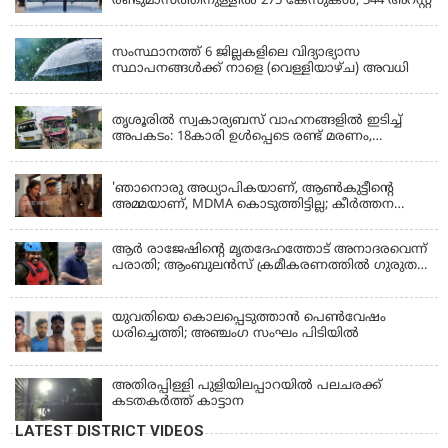
രണ്ടുമാസത്തിനുള്ളിൽ 275 കേസുകൾ, 344 അറസ്റ്റ്
KERALA
സംസ്ഥാനത്ത് 6 ജില്ലകളിലെ വിദ്യാഭ്യാസ
സ്ഥാപനങ്ങൾക്ക് നാളെ (വെള്ളിയാഴ്ച) അവധി
KERALA
തൃശൂരിൽ സ്വകാര്യബസ് വാഹനങ്ങളില്‍ ഇടിച്ച്
അപകടം: 18കാരി ഉൾപ്പെടെ രണ്ട് മരണം,
പത്തോളം പേർക്ക് പരിക്ക്
KERALA
'ഞാനൊരു അധ്യാപികയാണ്, ആണ്‍കുട്ടീന്റെ
അമ്മയാണ്‌, MDMA കൊടുത്തിട്ടില്ല; കീർത്തന
മാധ്യമങ്ങളോട്; പൊലീസ് കസ്റ്റഡിയിൽ വിട്ട്
കോടതി, ജാമ്യാപേക്ഷ തള്ളി
ആര്‍ രാജേഷിന്റെ മൃതദേഹത്തോട് അനാദരവെന്ന്
പരാതി; ആംബുലന്‍സ് ക്രമീകരണത്തില്‍ ഗുരുതര
വീഴ്ച; മൃതദേഹം ചാവക്കാട് വരെ എത്തിച്ചത്
ഫ്രീസര്‍ സംവിധാനം ഇല്ലാതെയെന്നും ആരോപണം
യുവതിയെ കൊലപ്പെടുത്താൻ പെൺവേഷം
ധരിച്ചെത്തി; അഞ്ചംഗ സംഘം പിടിയിൽ
അതിരപ്പിള്ളി പുളിയിലപ്പാറയിൽ പലചരക്ക്
കടതകർത്ത് കാട്ടാന
LATEST DISTRICT VIDEOS