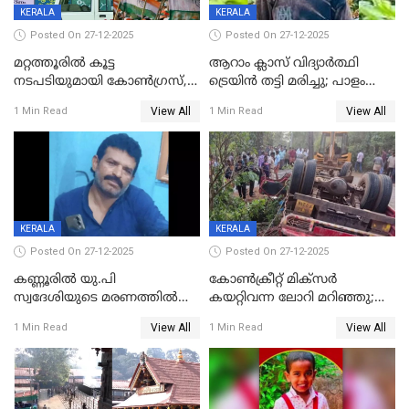
KERALA
KERALA
Posted On 27-12-2025
Posted On 27-12-2025
മറ്റത്തൂരിൽ കൂട്ട
ആറാം ക്ലാസ് വിദ്യാർത്ഥി
നടപടിയുമായി കോണ്‍ഗ്രസ്,
ട്രെയിൻ തട്ടി മരിച്ചു; പാളം
ബിജെപി പാളയത്തിലെത്തിയ
മുറിച്ചുകടക്കുന്നതിനിടെ
View All
View All
1 Min Read
1 Min Read
എട്ട് പേര്‍ ഉള്‍പ്പെടെ
അപകടം മലപ്പുറത്ത്
പത്തുപേരെ പുറത്താക്കി,
ചൊവ്വന്നൂരിലും നടപടി
KERALA
KERALA
Posted On 27-12-2025
Posted On 27-12-2025
കണ്ണൂരിൽ യു.പി
കോണ്‍ക്രീറ്റ് മിക്‌സര്‍
സ്വദേശിയുടെ മരണത്തിൽ
കയറ്റിവന്ന ലോറി മറിഞ്ഞു;
അഞ്ചംഗ സംഘത്തിനെതിരെ
രണ്ടുപേര്‍ക്ക് ദാരുണാന്ത്യം;
View All
View All
1 Min Read
1 Min Read
കേസ്; തർക്കമുണ്ടായത്
അപകടം കണ്ണൂരിൽ
ഫേഷ്യലിന് 300 രൂപ
ആവശ്യപ്പെട്ടതിനെച്ചൊല്ലി