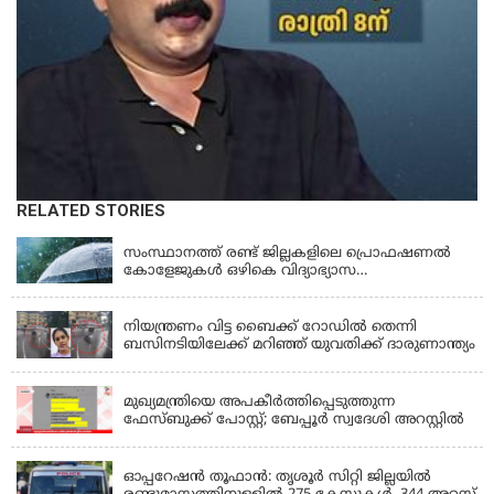
RELATED STORIES
KERALA
സംസ്ഥാനത്ത് രണ്ട് ജില്ലകളിലെ പ്രൊഫഷണൽ
കോളേജുകൾ ഒഴികെ വിദ്യാഭ്യാസ
സ്ഥാപനങ്ങൾക്ക് നാളെ (ശനി) അവധി
KERALA
നിയന്ത്രണം വിട്ട ബൈക്ക് റോഡിൽ തെന്നി
ബസിനടിയിലേക്ക് മറിഞ്ഞ് യുവതിക്ക് ദാരുണാന്ത്യം
KERALA
മുഖ്യമന്ത്രിയെ അപകീർത്തിപ്പെടുത്തുന്ന
ഫേസ്‌ബുക്ക് പോസ്റ്റ്; ബേപ്പൂർ സ്വദേശി അറസ്റ്റിൽ
KERALA
ഓപ്പറേഷൻ തൂഫാൻ: തൃശൂർ സിറ്റി ജില്ലയിൽ