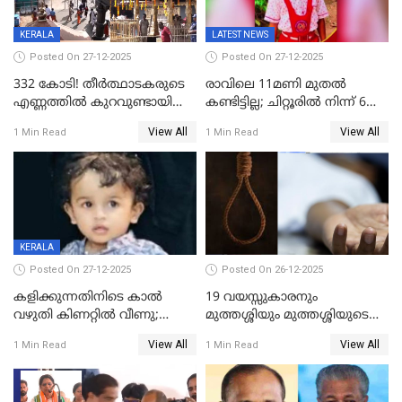
KERALA
LATEST NEWS
Posted On 27-12-2025
Posted On 27-12-2025
332 കോടി! തീർത്ഥാടകരുടെ
രാവിലെ 11മണി മുതൽ
എണ്ണത്തിൽ കുറവുണ്ടായിട്ടും
കണ്ടിട്ടില്ല; ചിറ്റൂരിൽ നിന്ന് 6
ശബരിമലയിൽ വരുമാനം
വയസ്സുകാരനെ കാണാതായി
View All
View All
1 Min Read
1 Min Read
കുതിച്ചുയരുന്നു
KERALA
Posted On 27-12-2025
Posted On 26-12-2025
കളിക്കുന്നതിനിടെ കാൽ
19 വയസ്സുകാരനും
വഴുതി കിണറ്റിൽ വീണു;
മുത്തശ്ശിയും മുത്തശ്ശിയുടെ
ഒന്നര വയസ്സുകാരന്
സഹോദരിയും വീട്ടിൽ തൂങ്ങി
View All
View All
1 Min Read
1 Min Read
ദാരുണാന്ത്യം
മരിച്ചനിലയിൽ