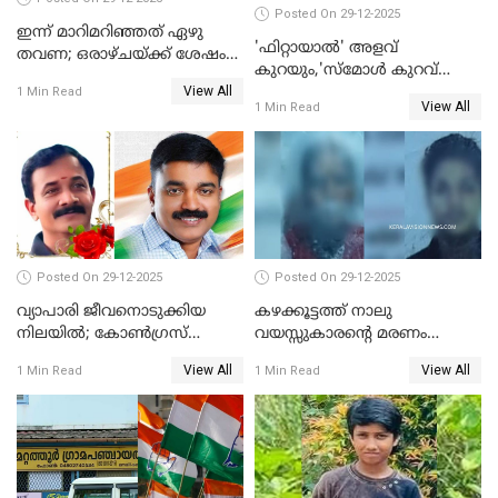
Posted On 29-12-2025
ഇന്ന് മാറിമറിഞ്ഞത് ഏഴു
'ഫിറ്റായാൽ' അളവ്
തവണ; ഒരാഴ്ചയ്ക്ക് ശേഷം
കുറയും,'സ്‌മോൾ കുറവ്
സ്വർണവിലയിൽ ഇടിവ്
View All
പിടികൂടി; ബാറിന് 25,000 രൂപ
1 Min Read
View All
1 Min Read
പിഴ
Posted On 29-12-2025
Posted On 29-12-2025
വ്യാപാരി ജീവനൊടുക്കിയ
കഴക്കൂട്ടത്ത് നാലു
നിലയില്‍; കോണ്‍ഗ്രസ്
വയസ്സുകാരന്റെ മരണം
കൗണ്‍സിലറുടെ
കൊലപാതകം: അമ്മയും
View All
View All
1 Min Read
1 Min Read
മാനസികപീഡനമെന്ന് കുറിപ്പ്
സുഹൃത്തും പൊലീസ്
കസ്റ്റഡിയിൽ