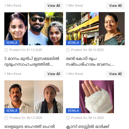
കണ്ടെത്തിയത്
മടങ്ങുന്നതിനിടെ ടോറസ്സ്
View All
View All
1 Min Read
1 Min Read
കിടപ്പുമുറിയില്‍ തൂങ്ങി മരിച്ച
ലോറി സ്കൂട്ടറിൽ ഇടിച്ചു :
നിലയിൽ
യുവതിക്ക് ദാരുണാന്ത്യം
KERALA
KERALA
Posted On 31-12-2025
Posted On 30-12-2025
5 മാസം മുൻപ് ഇസ്രയേലിൽ
രണ്ട് കോടി രൂപ
ദുരൂഹസാഹചര്യത്തിൽ
നഷ്ടപരിഹാരം വേണം;
മരിച്ചനിലയിൽ കണ്ടെത്തിയ
ജിസിഡിഎക്ക് വക്കീൽ
View All
View All
1 Min Read
1 Min Read
മലയാളി യുവാവിന്റെ ഭാര്യയും
നോട്ടീസയച്ച് ഉമാ തോമസ്
മരിച്ചു
KERALA
KERALA
Posted On 30-12-2025
Posted On 30-12-2025
ഭാര്യയുടെ ദേഹത്ത് ലഹരി
ക്ലാസ് ടെസ്റ്റിൽ മാർക്ക്