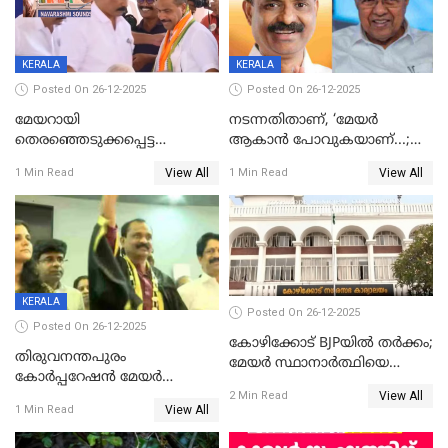
KERALA
KERALA
Posted On 26-12-2025
Posted On 26-12-2025
മേയറായി
നടന്നതിതാണ്, ‘മേയർ
തെരഞ്ഞെടുക്കപ്പെട്ട
ആകാൻ പോവുകയാണ്...;
ശേഷമുള്ള പി ഇന്ദിരയുടെ
ആവട്ടെ, അഭിനന്ദനങ്ങൾ’;
View All
View All
1 Min Read
1 Min Read
ആദ്യ വോട്ട് അസാധു; കണ്ണൂർ
മുഖ്യമന്ത്രിയുടെ ഓഫീസ്
ഡെപ്യൂട്ടി മേയർ സ്ഥാനത്ത്
തന്നെ വിശദീകരിയ്ക്കുന്നു;
താഹിറിന് വിജയം
സത്യമിതാണ്
KERALA
Posted On 26-12-2025
Posted On 26-12-2025
കോഴിക്കോട് BJPയിൽ തർക്കം;
തിരുവനന്തപുരം
മേയർ സ്ഥാനാർത്ഥിയെ
കോര്‍പ്പറേഷന്‍ മേയര്‍
പരസ്യമായി പ്രഖ്യാപിച്ചില്ല
View All
തെരഞ്ഞെടുപ്പ്; സിപിഐഎം
2 Min Read
View All
1 Min Read
ഹൈക്കോടതിയിലേക്ക്;
സത്യപ്രതിജ്ഞ ചടങ്ങില്‍