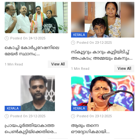
അറസ്റ്റിൽ
KERALA
Posted On 24-12-2025
Posted On 23-12-2025
കൊച്ചി കോര്‍പ്പറേഷനിലെ
സ്കൂട്ടറും കാറും കൂട്ടിയിടിച്ച്
മേയര്‍ സ്ഥാനം;
അപകടം; അമ്മയും മകനും
കോണ്‍ഗ്രസില്‍ അതൃപതി
View All
മരിച്ചു, മറ്റൊരു മകൻ
1 Min Read
രൂക്ഷം
View All
1 Min Read
ഗുരുതരാവസ്ഥയിൽ
KERALA
KERALA
Posted On 23-12-2025
Posted On 23-12-2025
പ്രായപൂർത്തിയാകാത്ത
ആരും തന്നെ
പെൺകുട്ടിയ്ക്കെതിരെ
ഔദ്യോഗികമായി
ലൈംഗികാതിക്രമം; 36കാരന്
അറിയിച്ചിട്ടില്ല, മേയറെ