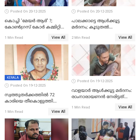
Posted On 20-12-2025
Posted On 20-12-2025
കൊച്ചി 'മേയർ ആര്' ?;
പാലക്കാട്ടെ ആള്‍ക്കൂട്ട
കോണ്‍ഗ്രസ് കോര്‍ കമ്മിറ്റി
മര്‍ദനം; കൂടുതല്‍
യോഗം ചൊവ്വാഴ്ച
അറസ്റ്റുണ്ടാവും, മര്‍ദിച്ചത് 15
View All
View All
1 Min Read
2 Min Read
അംഗ സംഘമെന്ന് വിവരം
KERALA
Posted On 19-12-2025
Posted On 19-12-2025
വാളയാർ ആൾക്കൂട്ട മർദനം:
സ്വത്തുതര്‍ക്കത്തില്‍ 72
രാംനാരായണൻ നേരിട്ടത്
കാരിയെ തീകൊളുത്തി
കൊടും ക്രൂരത; ശരീരത്തിൽ
View All
കൊന്നു;
1 Min Read
നാൽപ്പതിലേറെ
View All
1 Min Read
ക്രൂരകൊലപാതകത്തില്‍
മുറിവുകളെന്ന് പോസ്റ്റ്‌മോർട്ടം
സഹോദരിപുത്രന് ജീവപര്യന്തം
റിപ്പോർട്ട്