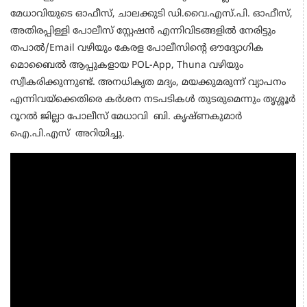
മേധാവിയുടെ ഓഫീസ്, ചാലക്കുടി ഡി.വൈ.എസ്.പി. ഓഫീസ്,
അതിരപ്പിള്ളി പോലീസ് സ്റ്റേഷൻ എന്നിവിടങ്ങളിൽ നേരിട്ടും
തപാൽ/Email വഴിയും കേരള പോലീസിന്റെ ഔദ്യോഗിക
മൊബൈൽ ആപ്പുകളായ POL-App, Thuna വഴിയും
സ്വീകരിക്കുന്നുണ്ട്. അനധികൃത മദ്യം, മയക്കുമരുന്ന് വ്യാപനം
എന്നിവയ്‌ക്കെതിരെ കര്‍ശന നടപടികൾ തുടരുമെന്നും തൃശ്ശൂർ
റൂറൽ ജില്ലാ പോലീസ് മേധാവി ബി. കൃഷ്ണകുമാർ
ഐ.പി.എസ് അറിയിച്ചു.