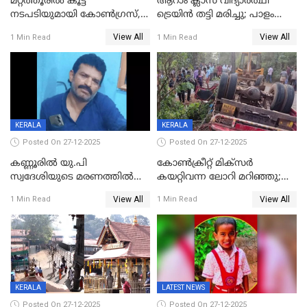
മറ്റത്തൂരിൽ കൂട്ട
ആറാം ക്ലാസ് വിദ്യാർത്ഥി
നടപടിയുമായി കോണ്‍ഗ്രസ്,
ട്രെയിൻ തട്ടി മരിച്ചു; പാളം
ബിജെപി പാളയത്തിലെത്തിയ
മുറിച്ചുകടക്കുന്നതിനിടെ
View All
View All
1 Min Read
1 Min Read
എട്ട് പേര്‍ ഉള്‍പ്പെടെ
അപകടം മലപ്പുറത്ത്
പത്തുപേരെ പുറത്താക്കി,
ചൊവ്വന്നൂരിലും നടപടി
KERALA
KERALA
Posted On 27-12-2025
Posted On 27-12-2025
കണ്ണൂരിൽ യു.പി
കോണ്‍ക്രീറ്റ് മിക്‌സര്‍
സ്വദേശിയുടെ മരണത്തിൽ
കയറ്റിവന്ന ലോറി മറിഞ്ഞു;
അഞ്ചംഗ സംഘത്തിനെതിരെ
രണ്ടുപേര്‍ക്ക് ദാരുണാന്ത്യം;
View All
View All
1 Min Read
1 Min Read
കേസ്; തർക്കമുണ്ടായത്
അപകടം കണ്ണൂരിൽ
ഫേഷ്യലിന് 300 രൂപ
ആവശ്യപ്പെട്ടതിനെച്ചൊല്ലി
KERALA
LATEST NEWS
Posted On 27-12-2025
Posted On 27-12-2025