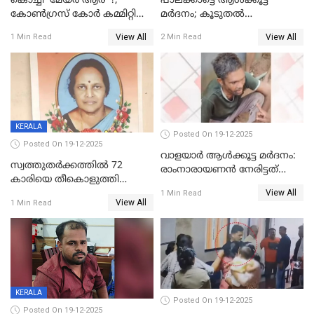
കൊച്ചി 'മേയർ ആര്' ?;
പാലക്കാട്ടെ ആള്‍ക്കൂട്ട
കോണ്‍ഗ്രസ് കോര്‍ കമ്മിറ്റി
മര്‍ദനം; കൂടുതല്‍
യോഗം ചൊവ്വാഴ്ച
അറസ്റ്റുണ്ടാവും, മര്‍ദിച്ചത് 15
View All
View All
1 Min Read
2 Min Read
അംഗ സംഘമെന്ന് വിവരം
KERALA
Posted On 19-12-2025
Posted On 19-12-2025
വാളയാർ ആൾക്കൂട്ട മർദനം:
സ്വത്തുതര്‍ക്കത്തില്‍ 72
രാംനാരായണൻ നേരിട്ടത്
കാരിയെ തീകൊളുത്തി
കൊടും ക്രൂരത; ശരീരത്തിൽ
View All
കൊന്നു;
1 Min Read
നാൽപ്പതിലേറെ
View All
1 Min Read
ക്രൂരകൊലപാതകത്തില്‍
മുറിവുകളെന്ന് പോസ്റ്റ്‌മോർട്ടം
സഹോദരിപുത്രന് ജീവപര്യന്തം
റിപ്പോർട്ട്
KERALA
Posted On 19-12-2025
Posted On 19-12-2025