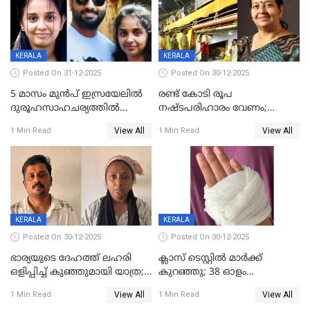
KERALA
KERALA
Posted On 31-12-2025
Posted On 30-12-2025
5 മാസം മുൻപ് ഇസ്രയേലിൽ
രണ്ട് കോടി രൂപ
ദുരൂഹസാഹചര്യത്തിൽ
നഷ്ടപരിഹാരം വേണം;
മരിച്ചനിലയിൽ കണ്ടെത്തിയ
ജിസിഡിഎക്ക് വക്കീൽ
View All
View All
1 Min Read
1 Min Read
മലയാളി യുവാവിന്റെ ഭാര്യയും
നോട്ടീസയച്ച് ഉമാ തോമസ്
മരിച്ചു
KERALA
KERALA
Posted On 30-12-2025
Posted On 30-12-2025
ഭാര്യയുടെ ദേഹത്ത് ലഹരി
ക്ലാസ് ടെസ്റ്റിൽ മാർക്ക്
ഒളിപ്പിച്ച് കുഞ്ഞുമായി യാത്ര;
കുറഞ്ഞു; 38 ഓളം
ഓട്ടോ വളഞ്ഞ് ദമ്പതികളെ
വിദ്യാർഥികളെ ട്യൂഷൻ
View All
View All
1 Min Read
1 Min Read
പിടികൂടി പൊലീസ്
സെന്ററിലെ അധ്യാപകന്‍