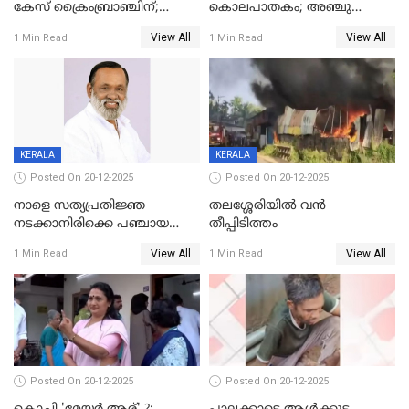
കേസ് ക്രൈംബ്രാഞ്ചിന്;
കൊലപാതകം; അഞ്ചു
DYSPയുടെ നേതൃത്വത്തിൽ
വയസ്സുകാരനെ 'അമ്മ
View All
View All
1 Min Read
1 Min Read
അന്വേഷിക്കും
കഴുത്തുഞെരിച്ച് കൊന്നു
KERALA
KERALA
Posted On 20-12-2025
Posted On 20-12-2025
നാളെ സത്യപ്രതിജ്ഞ
തലശ്ശേരിയിൽ വൻ
നടക്കാനിരിക്കെ പഞ്ചായത്ത്
തീപ്പിടിത്തം
മെമ്പർ മരിച്ചു
View All
View All
1 Min Read
1 Min Read
Posted On 20-12-2025
Posted On 20-12-2025