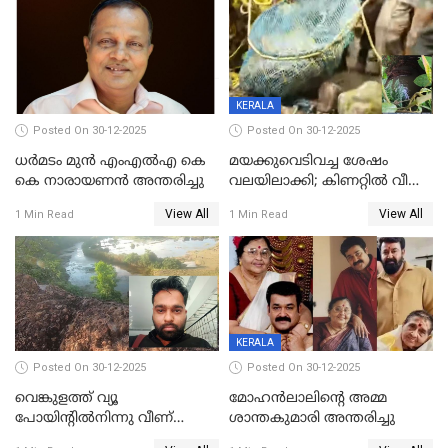
മർദിച്ചതായി പരാതി
KERALA
Posted On 30-12-2025
Posted On 30-12-2025
ധർമടം മുൻ എംഎല്‍എ കെ
മയക്കുവെടിവച്ച ശേഷം
കെ നാരായണന്‍ അന്തരിച്ചു
വലയിലാക്കി; കിണറ്റിൽ വീണ
കടുവയെ പുറത്തെത്തിച്ചു
View All
View All
1 Min Read
1 Min Read
KERALA
Posted On 30-12-2025
Posted On 30-12-2025
വെങ്കുളത്ത് വ്യൂ
മോഹന്‍ലാലിന്‍റെ അമ്മ
പോയിന്റിൽനിന്നു വീണ്
ശാന്തകുമാരി അന്തരിച്ചു
യുവാവ് മരിച്ചു