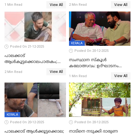
കണ്ടെത്തി
ഭക്തർക്ക്
View All
View All
1 Min Read
2 Min Read
കാഴ്ചാനുഭവമൊരുക്കി
ശബരീ നന്ദനം
KERALA
Posted On 21-12-2025
Posted On 20-12-2025
പാലക്കാട്‌
സംസ്ഥാന സ്കൂൾ
ആൾകൂട്ടക്കൊലപാതകം;
കലോത്സവം: ഉദ്ഘാടനം
അന്വേഷണം
View All
മുഖ്യമന്ത്രി, സമാപനത്തിൽ
2 Min Read
ഊർജ്ജിതമാക്കിമാക്കി
View All
1 Min Read
മുഖ്യാതിഥിയായി
ക്രൈംബ്രാഞ്ച്
മോഹൻലാൽ
KERALA
Posted On 20-12-2025
Posted On 20-12-2025
പാലക്കാട് ആൾക്കൂട്ടക്കൊല;
നാടിനെ നടുക്കി ദാരുണ