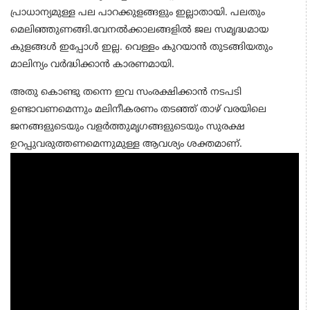
പ്രാധാന്യമുള്ള പല പാറക്കുളങ്ങളും ഇല്ലാതായി. പലതും
മെലിഞ്ഞുണങ്ങി.വേനൽക്കാലങ്ങളിൽ ജല സമൃദ്ധമായ
കുളങ്ങൾ ഇപ്പോൾ ഇല്ല. വെള്ളം കുറയാൻ തുടങ്ങിയതും
മാലിന്യം വർദ്ധിക്കാൻ കാരണമായി.
അതു കൊണ്ടു തന്നെ ഇവ സംരക്ഷിക്കാൻ നടപടി
ഉണ്ടാവണമെന്നും മലിനീകരണം തടഞ്ഞ് താഴ് വരയിലെ
ജനങ്ങളുടെയും വളർത്തുമൃഗങ്ങളുടെയും സുരക്ഷ
ഉറപ്പുവരുത്തണമെന്നുമുള്ള ആവശ്യം ശക്തമാണ്.