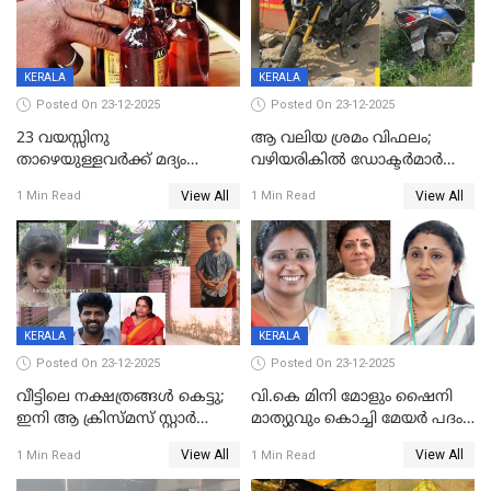
വർഗീസ്
KERALA
KERALA
Posted On 23-12-2025
Posted On 23-12-2025
23 വയസ്സിനു
ആ വലിയ ശ്രമം വിഫലം;
താഴെയുള്ളവർക്ക് മദ്യം
വഴിയരികില്‍ ‌ഡോക്ടര്‍മാര്‍
നൽകിയതിനെതിരെ കർശന
ശസ്ത്രക്രിയ നടത്തിയ ലിനു
View All
View All
1 Min Read
1 Min Read
നടപടി;സ്ഥാപനങ്ങൾക്കെതിരെ
മരണത്തിന് കീഴടങ്ങി
രണ്ട് കേസുകൾ
KERALA
KERALA
Posted On 23-12-2025
Posted On 23-12-2025
വീട്ടിലെ നക്ഷത്രങ്ങൾ കെട്ടു;
വി.കെ മിനി മോളും ഷൈനി
ഇനി ആ ക്രിസ്മസ് സ്റ്റാർ
മാത്യുവും കൊച്ചി മേയർ പദം
മാത്രം; പൈതങ്ങൾക്ക്
പങ്കിടും; ദീപ്തി മേരി വർഗീസ്
View All
View All
1 Min Read
1 Min Read
വേണ്ടിയുള്ള
മേയറാകില്ല
പിടിവലിക്കിടയിൽ