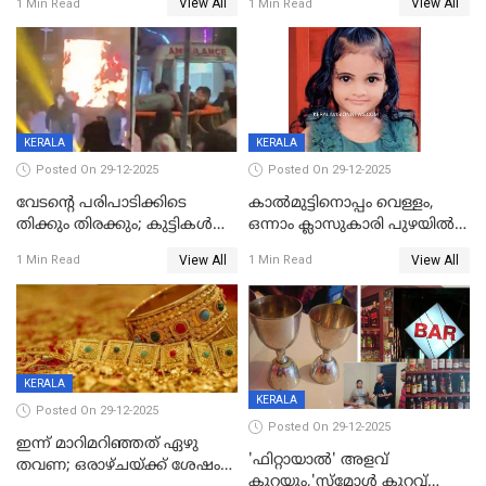
View All
View All
1 Min Read
1 Min Read
KERALA
KERALA
Posted On 29-12-2025
Posted On 29-12-2025
വേടന്റെ പരിപാടിക്കിടെ
കാൽമുട്ടിനൊപ്പം വെള്ളം,
തിക്കും തിരക്കും; കുട്ടികള്‍
ഒന്നാം ക്ലാസുകാരി പുഴയിൽ
ഉള്‍പ്പെടെ നിരവധി പേര്‍ക്ക്
മുങ്ങി മരിച്ചു; ദാരുണ സംഭവം
View All
View All
1 Min Read
1 Min Read
പരിക്ക്; പാളം മറികടന്ന
കുട്ടികൾക്കൊപ്പം
യുവാവ് ട്രെയിന്‍ തട്ടി മരിച്ചു
കളിക്കുന്നതിനിടെ
KERALA
KERALA
Posted On 29-12-2025
Posted On 29-12-2025
ഇന്ന് മാറിമറിഞ്ഞത് ഏഴു
'ഫിറ്റായാൽ' അളവ്
തവണ; ഒരാഴ്ചയ്ക്ക് ശേഷം
കുറയും,'സ്‌മോൾ കുറവ്