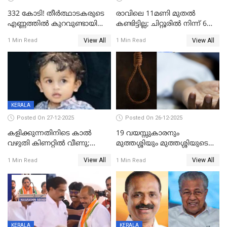
332 കോടി! തീർത്ഥാടകരുടെ
രാവിലെ 11മണി മുതൽ
എണ്ണത്തിൽ കുറവുണ്ടായിട്ടും
കണ്ടിട്ടില്ല; ചിറ്റൂരിൽ നിന്ന് 6
ശബരിമലയിൽ വരുമാനം
വയസ്സുകാരനെ കാണാതായി
View All
View All
1 Min Read
1 Min Read
കുതിച്ചുയരുന്നു
KERALA
Posted On 27-12-2025
Posted On 26-12-2025
കളിക്കുന്നതിനിടെ കാൽ
19 വയസ്സുകാരനും
വഴുതി കിണറ്റിൽ വീണു;
മുത്തശ്ശിയും മുത്തശ്ശിയുടെ
ഒന്നര വയസ്സുകാരന്
സഹോദരിയും വീട്ടിൽ തൂങ്ങി
View All
View All
1 Min Read
1 Min Read
ദാരുണാന്ത്യം
മരിച്ചനിലയിൽ
KERALA
KERALA