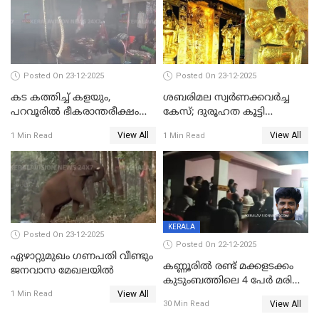
അപ്പൂപ്പനെതിരെ പോക്സോ
കേസ് ഒടുവിൽ 4 ജീവനുകൾ
പൊലിഞ്ഞു
Posted On 23-12-2025
Posted On 23-12-2025
കട കത്തിച്ച് കളയും,
ശബരിമല സ്വര്‍ണക്കവര്‍ച്ച
പറവൂരില്‍ ഭീകരാന്തരീക്ഷം
കേസ്; ദുരൂഹത കൂട്ടി
സൃഷ്ടിച്ച് കുട്ടി ലഹരിസംഘം
വിദേശവ്യവസായിയുടെ മൊഴി
View All
View All
1 Min Read
1 Min Read
KERALA
Posted On 23-12-2025
Posted On 22-12-2025
ഏഴാറ്റുമുഖം ഗണപതി വീണ്ടും
കണ്ണൂരിൽ രണ്ട് മക്കളടക്കം
ജനവാസ മേഖലയിൽ
കുടുംബത്തിലെ 4 പേർ മരിച്ച
View All
നിലയിൽ
1 Min Read
View All
30 Min Read