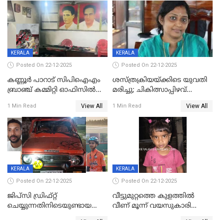
KERALA
KERALA
Posted On 22-12-2025
Posted On 22-12-2025
കണ്ണൂർ പാറാട് സിപിഐഎം
ശസ്ത്രക്രിയയ്‌ക്കിടെ യുവതി
ബ്രാഞ്ച് കമ്മിറ്റി ഓഫിസിൽ
മരിച്ചു; ചികിത്സാപ്പിഴവ്
തീയിട്ടു; നേതാക്കളുടെ
ആരോപിച്ച് ബന്ധുക്കൾ;
View All
View All
1 Min Read
1 Min Read
ചിത്രങ്ങളടക്കം കത്തിയ
സംഭവം മാവേലിക്കരയിൽ
നിലയിൽ
KERALA
KERALA
Posted On 22-12-2025
Posted On 22-12-2025
ജിപ്സി ഡ്രിഫ്റ്റ്
വീട്ടുമുറ്റത്തെ കുളത്തിൽ
ചെയ്യുന്നതിനിടെയുണ്ടായ
വീണ് മൂന്ന് വയസുകാരി
അപകടം; 14 വയസുകാരന്
മരിച്ചു