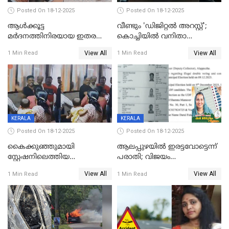
Posted On 18-12-2025
Posted On 18-12-2025
ആൾക്കൂട്ട
വീണ്ടും 'ഡിജിറ്റല്‍ അറസ്റ്റ്';
മർദനത്തിനിരയായ ഇതര
കൊച്ചിയില്‍ വനിതാ
സംസ്ഥാന തൊഴിലാളി മരിച്ചു;
ഡോക്ടര്‍ക്ക് നഷ്ടമായത് 6.38
View All
View All
1 Min Read
1 Min Read
നടുക്കുന്ന സംഭവം
കോടി രൂപ
വാളയാറിൽ
KERALA
KERALA
Posted On 18-12-2025
Posted On 18-12-2025
കൈക്കുഞ്ഞുമായി
ആലപ്പുഴയിൽ ഇരട്ടവോട്ടെന്ന്
സ്റ്റേഷനിലെത്തിയ
പരാതി; വിജയം
യുവതിയ്ക്ക് മർദ്ദനം; സിഐ
റദ്ദാക്കണമെന്ന് വലിയമരം
View All
View All
1 Min Read
1 Min Read
കരണത്തടിച്ചു; CC ടിവി
വാർഡിലെ എൽഡിഎഫ്
ദൃശ്യങ്ങൾ പുറത്ത്
സ്ഥാനാർത്ഥി