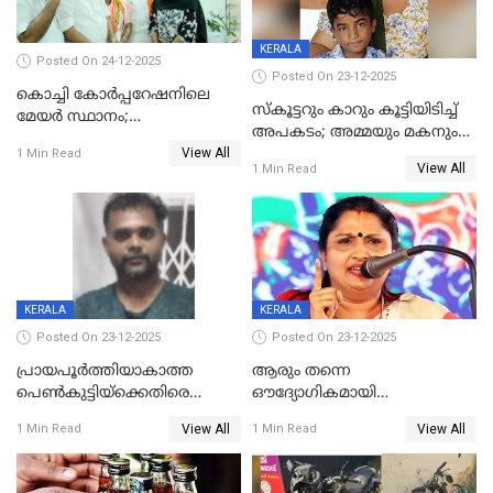
KERALA
Posted On 24-12-2025
Posted On 23-12-2025
കൊച്ചി കോര്‍പ്പറേഷനിലെ
സ്കൂട്ടറും കാറും കൂട്ടിയിടിച്ച്
മേയര്‍ സ്ഥാനം;
അപകടം; അമ്മയും മകനും
കോണ്‍ഗ്രസില്‍ അതൃപതി
View All
മരിച്ചു, മറ്റൊരു മകൻ
1 Min Read
രൂക്ഷം
View All
1 Min Read
ഗുരുതരാവസ്ഥയിൽ
KERALA
KERALA
Posted On 23-12-2025
Posted On 23-12-2025
പ്രായപൂർത്തിയാകാത്ത
ആരും തന്നെ
പെൺകുട്ടിയ്ക്കെതിരെ
ഔദ്യോഗികമായി
ലൈംഗികാതിക്രമം; 36കാരന്
അറിയിച്ചിട്ടില്ല, മേയറെ
View All
View All
1 Min Read
1 Min Read
59 വർഷം തടവും 90,൦൦൦ രൂപ
കണ്ടെത്താൻ ഇന്ന് കോർ
പിഴയും ശിക്ഷ
കമ്മിറ്റി കൂടിയില്ല';
അതൃപ്തിയുമായി ദീപ്തി മേരി