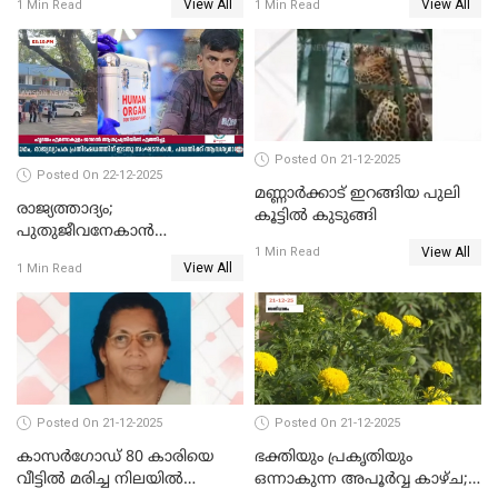
View All
View All
1 Min Read
1 Min Read
ദാരുണാന്ത്യം; ജീപ്സി
ഓടിച്ചയാൾ അറസ്റ്റിൽ.
Posted On 21-12-2025
Posted On 22-12-2025
മണ്ണാർക്കാട് ഇറങ്ങിയ പുലി
രാജ്യത്താദ്യം;
കൂട്ടിൽ കുടുങ്ങി
പുതുജീവനേകാൻ
View All
ഷിബുവിന്റെ ഹൃദയം
1 Min Read
View All
1 Min Read
എറണാകുളം സർക്കാർ
ജനറൽ
ആശുപത്രിയിലെത്തിച്ചു
Posted On 21-12-2025
Posted On 21-12-2025
കാസർഗോഡ് 80 കാരിയെ
ഭക്തിയും പ്രകൃതിയും
വീട്ടിൽ മരിച്ച നിലയിൽ
ഒന്നാകുന്ന അപൂര്‍വ്വ കാഴ്ച;