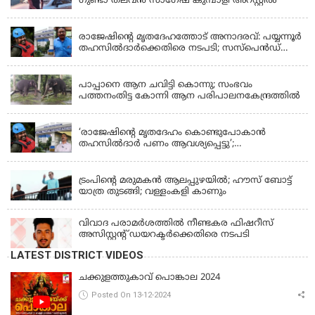
ഗുണ്ടാ തലവൻ സാഗേഷ് കുമ്പാളി അറസ്റ്റിൽ
KERALA
രാജേഷിന്റെ മൃതദേഹത്തോട് അനാദരവ്: പയ്യന്നൂർ
തഹസിൽദാർക്കെതിരെ നടപടി; സസ്പെൻഡ്
ചെയ്യാൻ നിർദേശം നൽകി മന്ത്രി
KERALA
പാപ്പാനെ ആന ചവിട്ടി കൊന്നു; സംഭവം
പത്തനംതിട്ട കോന്നി ആന പരിപാലനകേന്ദ്രത്തിൽ
KERALA
‘രാജേഷിന്‍റെ മൃതദേഹം കൊണ്ടുപോകാന്‍
തഹസില്‍ദാര്‍ പണം ആവശ്യപ്പെട്ടു’;
ഗുരുതരആരോപണം
LATEST NEWS
ട്രംപിന്റെ മരുമകന്‍ ആലപ്പുഴയില്‍; ഹൗസ് ബോട്ട്
യാത്ര തുടങ്ങി; വള്ളംകളി കാണും
വിവാദ പരാമര്‍ശത്തില്‍ നീണ്ടകര ഫിഷറീസ്
അസിസ്റ്റന്റ് ഡയറക്ടര്‍ക്കെതിരെ നടപടി
LATEST DISTRICT VIDEOS
ചക്കുളത്തുകാവ് പൊങ്കാല 2024
Posted On 13-12-2024