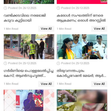
Posted On 26-12-2025
Posted On 25-12-2025
വണ്ടിക്കടവിലെ നരഭോജി
കരോള്‍ സംഘത്തിന് നേരെ
കടുവ കൂട്ടിലായി
ആക്രമണം; ഒരാള്‍ അറസ്റ്റില്‍
View All
View All
1 Min Read
1 Min Read
Posted On 25-12-2025
Posted On 25-12-2025
ഗര്‍ഭിണിയെ പൊള്ളലേല്‍പ്പിച്ച
തിരുവനന്തപുരം
കേസ്; ആണ്‍സുഹൃത്ത്
കോര്‍പ്പറേഷന്‍ മേയർ; ആര്‍
പിടിയില്‍
ശ്രീലേഖയ്ക്ക് മുൻതൂക്കം
View All
View All
1 Min Read
1 Min Read