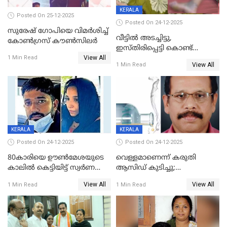
KERALA
Posted On 25-12-2025
Posted On 24-12-2025
സുരേഷ് ഗോപിയെ വിമര്‍ശിച്ച്
വീട്ടിൽ അടച്ചിട്ടു,
കോണ്‍ഗ്രസ് കൗണ്‍സിലര്‍
ഇസ്തിരിപ്പെട്ടി കൊണ്ട്
View All
പൊള്ളിച്ചു; 8 മാസം
1 Min Read
View All
1 Min Read
ഗർഭിണിയായ യുവതിക്ക് ക്രൂര
മർദനം
KERALA
KERALA
Posted On 24-12-2025
Posted On 24-12-2025
80കാരിയെ ഊൺമേശയുടെ
വെള്ളമാണെന്ന് കരുതി
കാലിൽ കെട്ടിയിട്ട് സ്വർണവും
ആസിഡ് കുടിച്ചു;
പണവും കവർന്നു;
ചികിത്സയിലിരുന്ന ആള്‍
View All
View All
1 Min Read
1 Min Read
കൊച്ചുമകനും സുഹൃത്തും
മരിച്ചു
അറസ്റ്റിൽ