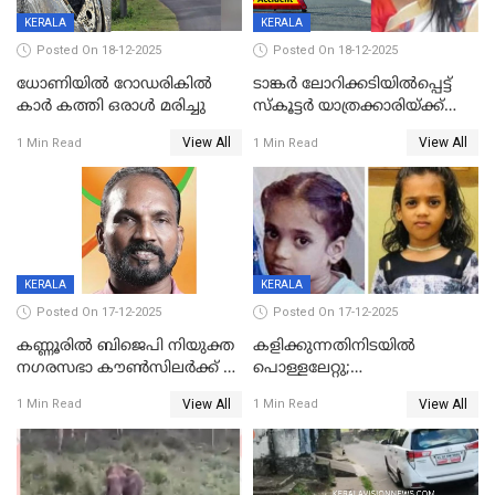
KERALA
KERALA
Posted On 18-12-2025
Posted On 18-12-2025
ധോണിയിൽ റോഡരികിൽ
ടാങ്കർ ലോറിക്കടിയിൽപ്പെട്ട്
കാർ കത്തി ഒരാൾ മരിച്ചു
സ്കൂട്ടർ യാത്രക്കാരിയ്ക്ക്
ദാരുണാന്ത്യം; അപകടം
View All
View All
1 Min Read
1 Min Read
കണ്ടോത്ത് ദേശീയ പാതയിൽ
KERALA
KERALA
Posted On 17-12-2025
Posted On 17-12-2025
കണ്ണൂരിൽ ബിജെപി നിയുക്ത
കളിക്കുന്നതിനിടയിൽ
നഗരസഭാ കൗൺസിലർക്ക് 36
പൊള്ളലേറ്റു;
വർഷം തടവുശിക്ഷ
ചികിത്സയിലായിരുന്ന രണ്ടാം
View All
View All
1 Min Read
1 Min Read
ക്ലാസ് വിദ്യാർത്ഥിനി മരിച്ചു