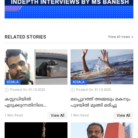
RELATED STORIES
View all news
KERALA
KERALA
Posted On 31-12-2025
Posted On 31-12-2025
കസ്റ്റഡിയിൽ
മലപ്പുറത്ത് അമ്മയും മകനും
എടുക്കുന്നതിനിടെ
പുഴയിൽ മുങ്ങി മരിച്ചു
വിലങ്ങുമായി രക്ഷപ്പെട്ട
View All
View All
1 Min Read
1 Min Read
വധശ്രമക്കേസ് പ്രതി പിടിയിൽ