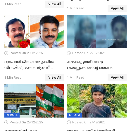
സ്വർണവിലയിൽ ഇടിവ്
View All
പിടികൂടി; ബാറിന് 25,000 രൂപ
1 Min Read
View All
1 Min Read
പിഴ
Posted On 29-12-2025
Posted On 29-12-2025
വ്യാപാരി ജീവനൊടുക്കിയ
കഴക്കൂട്ടത്ത് നാലു
നിലയില്‍; കോണ്‍ഗ്രസ്
വയസ്സുകാരന്റെ മരണം
കൗണ്‍സിലറുടെ
കൊലപാതകം: അമ്മയും
View All
View All
1 Min Read
1 Min Read
മാനസികപീഡനമെന്ന് കുറിപ്പ്
സുഹൃത്തും പൊലീസ്
കസ്റ്റഡിയിൽ
KERALA
KERALA
Posted On 27-12-2025
Posted On 27-12-2025