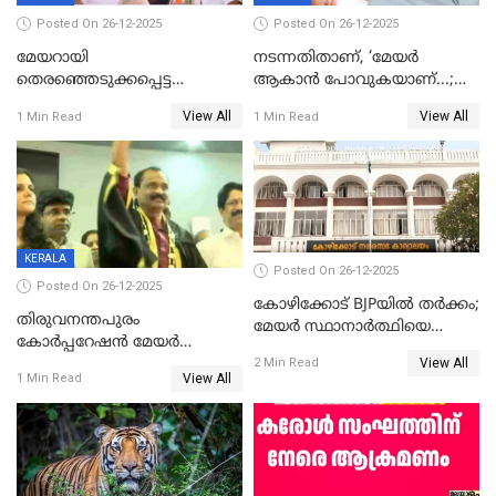
Posted On 26-12-2025
Posted On 26-12-2025
മേയറായി
നടന്നതിതാണ്, ‘മേയർ
തെരഞ്ഞെടുക്കപ്പെട്ട
ആകാൻ പോവുകയാണ്...;
ശേഷമുള്ള പി ഇന്ദിരയുടെ
ആവട്ടെ, അഭിനന്ദനങ്ങൾ’;
View All
View All
1 Min Read
1 Min Read
ആദ്യ വോട്ട് അസാധു; കണ്ണൂർ
മുഖ്യമന്ത്രിയുടെ ഓഫീസ്
ഡെപ്യൂട്ടി മേയർ സ്ഥാനത്ത്
തന്നെ വിശദീകരിയ്ക്കുന്നു;
താഹിറിന് വിജയം
സത്യമിതാണ്
KERALA
Posted On 26-12-2025
Posted On 26-12-2025
കോഴിക്കോട് BJPയിൽ തർക്കം;
തിരുവനന്തപുരം
മേയർ സ്ഥാനാർത്ഥിയെ
കോര്‍പ്പറേഷന്‍ മേയര്‍
പരസ്യമായി പ്രഖ്യാപിച്ചില്ല
View All
തെരഞ്ഞെടുപ്പ്; സിപിഐഎം
2 Min Read
View All
1 Min Read
ഹൈക്കോടതിയിലേക്ക്;
സത്യപ്രതിജ്ഞ ചടങ്ങില്‍
ചട്ടലംഘനമെന്ന് പാർട്ടി