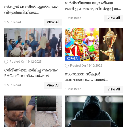
ഗര്‍ഭിണിയായ യുവതിയെ
സ്കൂൾ ബസിൽ എൽകെജി
മര്‍ദിച്ച സംഭവം; ജിസ്‌ട്രേറ്റ് തല
വിദ്യാര്‍ത്ഥിനിയെ
അന്വേഷണം വേണമെന്ന്
View All
ലൈംഗികമായി ഉപദ്രവിച്ചു;
1 Min Read
യുവതി
View All
1 Min Read
ക്ലീനര്‍ പിടിയിൽ
KERALA
Posted On 19-12-2025
Posted On 18-12-2025
ഗര്‍ഭിണിയെ മർദിച്ച സംഭവം;
സംസ്ഥാന സ്കൂൾ
SHOക്ക് സസ്പെൻഷൻ
കലോത്സവം: പന്തൽ
View All
കാൽനാട്ടൽ 20 ന്
1 Min Read
View All
1 Min Read