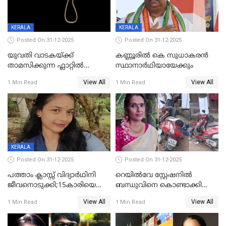
KERALA
KERALA
Posted On 31-12-2025
Posted On 31-12-2025
യുവതി വാടകയ്ക്ക്
കണ്ണൂരിൽ കെ സുധാകരൻ
താമസിക്കുന്ന ഫ്ലാറ്റില്‍
സ്ഥാനാർഥിയായേക്കും
തൂങ്ങിമരിച്ച നിലയില്‍;
View All
View All
1 Min Read
1 Min Read
സംഭവം കൈതപ്പൊയിലില്‍
KERALA
Posted On 31-12-2025
Posted On 31-12-2025
പത്താം ക്ലാസ്സ് വിദ്യാര്‍ഥിനി
റെയിൽവേ സ്റ്റേഷനിൽ
ജീവനൊടുക്കി;15കാരിയെ
ബന്ധുവിനെ കൊണ്ടാക്കി
കണ്ടെത്തിയത്
മടങ്ങുന്നതിനിടെ ടോറസ്സ്
View All
View All
1 Min Read
1 Min Read
കിടപ്പുമുറിയില്‍ തൂങ്ങി മരിച്ച
ലോറി സ്കൂട്ടറിൽ ഇടിച്ചു :
നിലയിൽ
യുവതിക്ക് ദാരുണാന്ത്യം