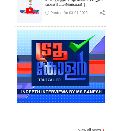
കേരളം ഇന്ന്: ബ്രേക്കിംഗ് ന്യൂസ്,
ലൈവ് വാർത്തകൾ |
കേരളവിഷൻ ന്യൂസ്
Posted On 03-01-2023
View all news