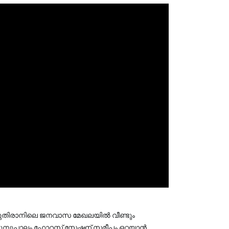
 കുതിരാനിലെ ജനവാസ മേഖലയിൽ വീണ്ടും 
പാലം ഫോറസ്റ്റ് സ്റ്റേഷന് സമീപം ഒറ്റയാൻ 