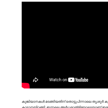
കുങ്കിയാനകൾ മടങ്ങിയതിന് തൊട്ടുപിന്നാലെ തൃശൂർ
കാട്ടാനയിറങ്ങി. ഇന്നലെ അർധരാത്രിയോടെയാണ് ഇരുമ്പു