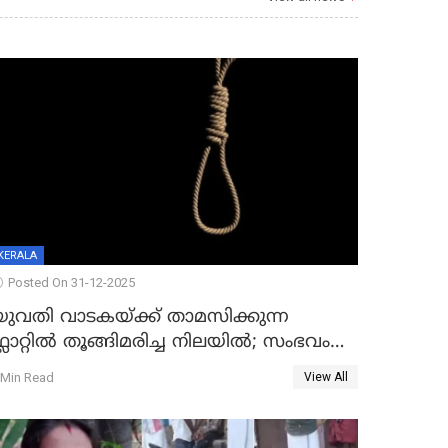
KERALA
Posted On 31-12-2025
യുവതി വാടകയ്ക്ക് താമസിക്കുന്ന
്ലാറ്റില്‍ തൂങ്ങിമരിച്ച നിലയില്‍; സംഭവം
കൈതപ്പൊയിലില്‍
 Min Read
View All