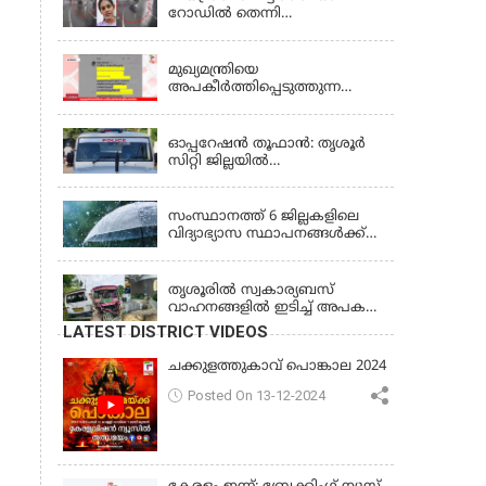
ഒഴികെ
റോഡിൽ തെന്നി
ബസിനടിയിലേക്ക് മറിഞ്ഞ്
KERALA
യുവതിക്ക് ദാരുണാന്ത്യം
മുഖ്യമന്ത്രിയെ
അപകീർത്തിപ്പെടുത്തുന്ന
ഫേസ്‌ബുക്ക് പോസ്റ്റ്; ബേപ്പൂർ
KERALA
സ്വദേശി അറസ്റ്റിൽ
ഓപ്പറേഷൻ തൂഫാൻ: തൃശൂർ
സിറ്റി ജില്ലയിൽ
രണ്ടുമാസത്തിനുള്ളിൽ 275
KERALA
കേസുകൾ, 344 അറസ്റ്റ്
സംസ്ഥാനത്ത് 6 ജില്ലകളിലെ
വിദ്യാഭ്യാസ സ്ഥാപനങ്ങൾക്ക്
നാളെ (വെള്ളിയാഴ്ച) അവധി
KERALA
തൃശൂരിൽ സ്വകാര്യബസ്
വാഹനങ്ങളില്‍ ഇടിച്ച് അപകടം:
18കാരി ഉൾപ്പെടെ രണ്ട് മരണം,
LATEST DISTRICT VIDEOS
പത്തോളം പേർക്ക് പരിക്ക്
ചക്കുളത്തുകാവ് പൊങ്കാല 2024
Posted On 13-12-2024