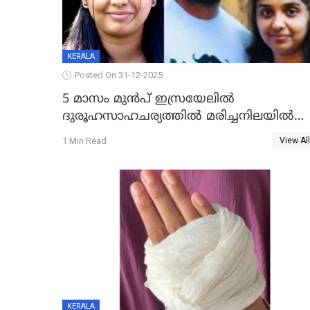
KERALA
Posted On 31-12-2025
5 മാസം മുൻപ് ഇസ്രയേലിൽ
ദുരൂഹസാഹചര്യത്തിൽ മരിച്ചനിലയിൽ
കണ്ടെത്തിയ മലയാളി യുവാവിന്റെ
1 Min Read
View All
ഭാര്യയും മരിച്ചു
KERALA