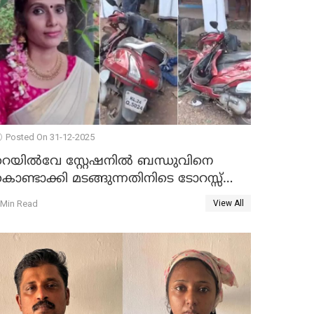
Posted On 31-12-2025
റെയിൽവേ സ്റ്റേഷനിൽ ബന്ധുവിനെ
ൊണ്ടാക്കി മടങ്ങുന്നതിനിടെ ടോറസ്സ്
ോറി സ്കൂട്ടറിൽ ഇടിച്ചു : യുവതിക്ക്
 Min Read
View All
ാരുണാന്ത്യം