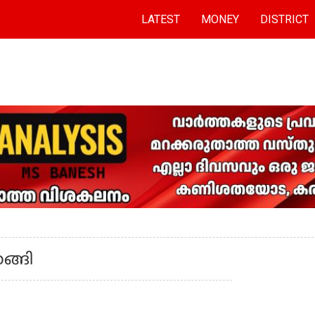
LATEST
MONEY
DISTRICT
ങ്ങി