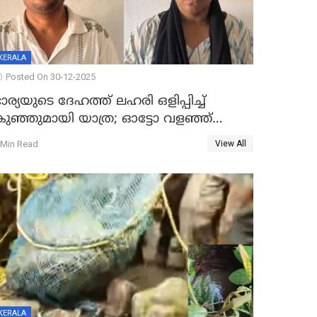
KERALA
Posted On 30-12-2025
ാര്യയുടെ ദേഹത്ത് ലഹരി ഒളിപ്പിച്ച്
കുഞ്ഞുമായി യാത്ര; ഓട്ടോ വളഞ്ഞ്
ദമ്പതികളെ പിടികൂടി പൊലീസ്
 Min Read
View All
KERALA