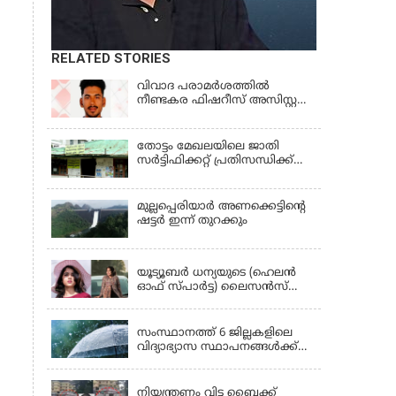
RELATED STORIES
വിവാദ പരാമര്‍ശത്തില്‍
നീണ്ടകര ഫിഷറീസ് അസിസ്റ്റന്റ്
ഡയറക്ടര്‍ക്കെതിരെ നടപടി
തോട്ടം മേഖലയിലെ ജാതി
സര്‍ട്ടിഫിക്കറ്റ് പ്രതിസന്ധിക്ക്
പരിഹാരം
മുല്ലപ്പെരിയാര്‍ അണക്കെട്ടിൻ്റെ
ഷട്ടര്‍ ഇന്ന് തുറക്കും
KERALA
യൂട്യൂബർ ധന്യയുടെ (ഹെലൻ
ഓഫ് സ്പാർട്ട) ലൈസൻസ്
സസ്‌പെൻഡ് ചെയ്തു
KERALA
സംസ്ഥാനത്ത് 6 ജില്ലകളിലെ
വിദ്യാഭ്യാസ സ്ഥാപനങ്ങൾക്ക്
നാളെ (ശനി) അവധി; രണ്ട്
KERALA
ജില്ലകളിൽ അവധി
പ്രൊഫഷണൽ കോളേജുകൾ
നിയന്ത്രണം വിട്ട ബൈക്ക്