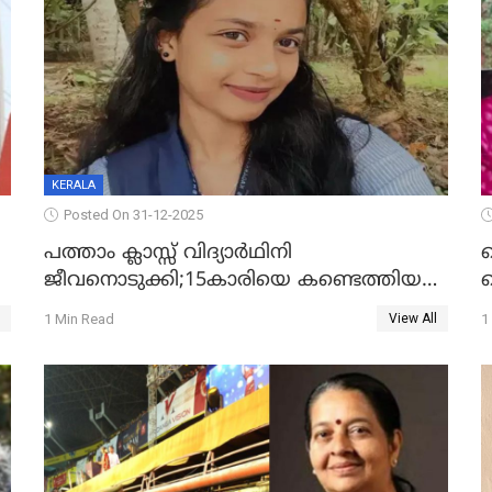
KERALA
Posted On 31-12-2025
പത്താം ക്ലാസ്സ് വിദ്യാര്‍ഥിനി
ജീവനൊടുക്കി;15കാരിയെ കണ്ടെത്തിയത്
ക
കിടപ്പുമുറിയില്‍ തൂങ്ങി മരിച്ച നിലയിൽ
ല
1 Min Read
1
View All
ദ