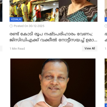
KERALA
Posted On 30-12-2025
രണ്ട് കോടി രൂപ നഷ്ടപരിഹാരം വേണം;
ഭ
ജിസിഡിഎക്ക് വക്കീൽ നോട്ടീസയച്ച് ഉമാ
തോമസ്
1 Min Read
1
View All