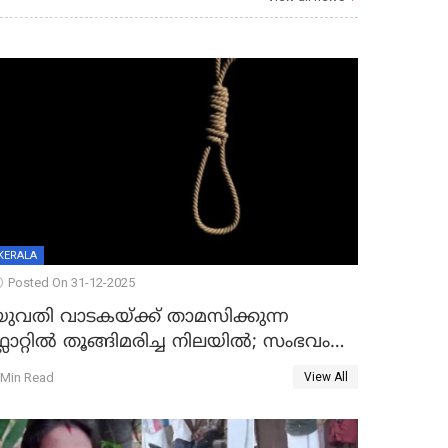
KERALA
Posted On 31-12-2025
യുവതി വാടകയ്ക്ക് താമസിക്കുന്ന
്ലാറ്റില്‍ തൂങ്ങിമരിച്ച നിലയില്‍; സംഭവം
കൈതപ്പൊയിലില്‍
 Min Read
View All