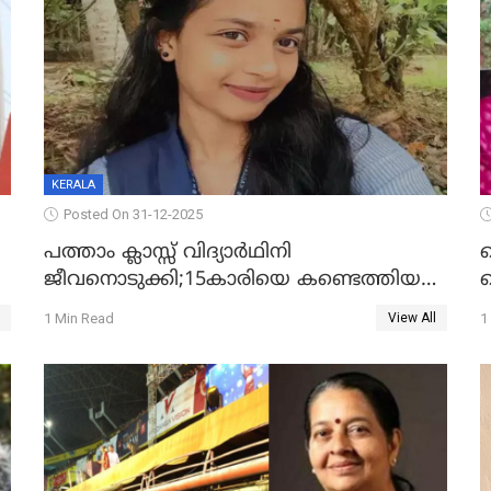
KERALA
Posted On 31-12-2025
പത്താം ക്ലാസ്സ് വിദ്യാര്‍ഥിനി
ജീവനൊടുക്കി;15കാരിയെ കണ്ടെത്തിയത്
ക
കിടപ്പുമുറിയില്‍ തൂങ്ങി മരിച്ച നിലയിൽ
ല
1 Min Read
1
View All
ദ