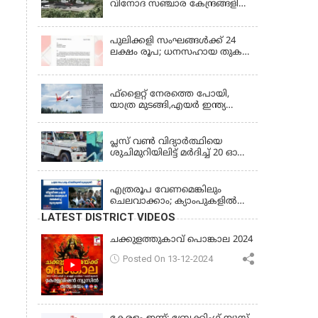
വിനോദ സഞ്ചാര കേന്ദ്രങ്ങളിലെ
പ്രവേശന വിലക്ക് തുടരുന്നു
പുലിക്കളി സംഘങ്ങള്‍ക്ക് 24
ലക്ഷം രൂപ; ധനസഹായ തുക
അനുവദിച്ച് ഉത്തരവിറക്കി
KERALA
ഫ്ളൈറ്റ് നേരത്തെ പോയി,
യാത്ര മുടങ്ങി,എയർ ഇന്ത്യ
എക്സ്പ്രസ്സ് 35000 രൂപ
KERALA
നൽകാൻ വിധി
പ്ലസ് വൺ വിദ്യാർത്ഥിയെ
ശുചിമുറിയിലിട്ട് മർദിച്ച് 20 ഓളം
പ്ലസ് ടു വിദ്യാർത്ഥികൾ;
KERALA
പൊലീസിൽ പരാതി
എത്രരൂപ വേണമെങ്കിലും
ചെലവാക്കാം; ക്യാംപുകളില്‍
കുറവൊന്നുമുണ്ടാകില്ല;'കാർഷികമേഖലയിലെ
LATEST DISTRICT VIDEOS
നഷ്ടം പ്രത്യേകം പരിഗണിക്കും,
സഹായം പ്രഖ്യാപിക്കും;'സ്ഥിരം
ചക്കുളത്തുകാവ് പൊങ്കാല 2024
ദുരന്തനിവാരണ സംവിധാനം
നടപ്പാക്കും, ആദ്യ പദ്ധതി
Posted On 13-12-2024
പത്തനംതിട്ടയിൽ;
പ്രളയബാധിത മേഖലകൾ
സന്ദർശിച്ച് മുഖ്യമന്ത്രി