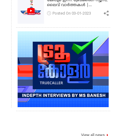
കേരളം ഇന്ന്: ബ്രേക്കിംഗ് ന്യൂസ്,
ലൈവ് വാർത്തകൾ |
കേരളവിഷൻ ന്യൂസ്
Posted On 03-01-2023
View all news