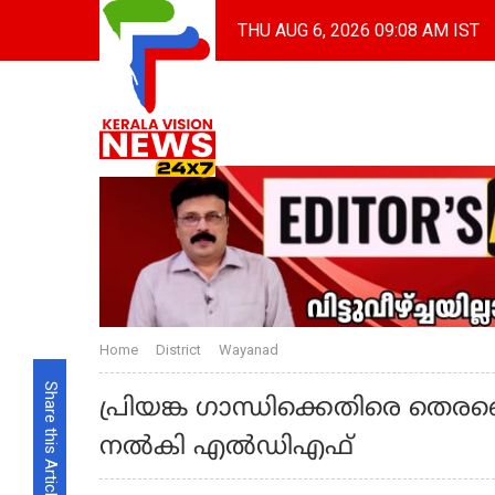
THU AUG 6, 2026 09:08 AM IST
Home
District
Wayanad
Share this Article
പ്രിയങ്ക ഗാന്ധിക്കെതിരെ തെരഞ്
നൽകി എൽഡിഎഫ്