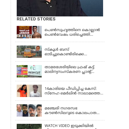
RELATED STORIES
KERALA
പെണ്‍സുഹൃത്തിനെ കൊല്ലാന്‍
പെണ്‍വേഷം ധരിച്ചെത്തി
യുവാവ്; അഞ്ചുപേരെ പൊക്കി
KERALA
പൊലീസ്
സ്കൂൾ ബസ്
ഓടിച്ചുകൊണ്ടിരിക്കെ
ഡ്രൈവർക്ക് ഹൃദയാഘാതം;
ബസ് കെട്ടിടത്തിൽ ഇടിച്ചുനിന്നു;
താമരശേരിയിലെ ഫ്രഷ് കട്ട്
ഡ്രൈവർ മരിച്ചു, രണ്ട്
മാലിന്യസംസ്കരണ പ്ലാന്റ്
കുട്ടികൾക്ക് പരിക്ക്
അടച്ചുപൂട്ടാൻ ഉത്തരവ്
KERALA
14കാരിയെ പീഡിപ്പിച്ച കേസ്:
സ്നേഹ മെർലിൻ നാലാമത്തെ
പോക്‌സോ കേസിൽ
LATEST NEWS
അറസ്റ്റിലായി
മഞ്ചേരി നഗരസഭ
കൗൺസിലറുടെ കൊലപാതകം:
3 പ്രതികൾക്കും ജീവപര്യന്തം
ശിക്ഷ
WATCH VIDEO ഇടുക്കിയിൽ