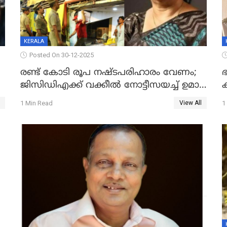
KERALA
Posted On 30-12-2025
രണ്ട് കോടി രൂപ നഷ്ടപരിഹാരം വേണം;
ഭ
ജിസിഡിഎക്ക് വക്കീൽ നോട്ടീസയച്ച് ഉമാ
തോമസ്
1 Min Read
1
View All