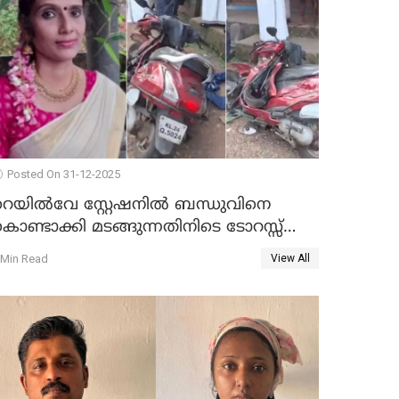
Posted On 31-12-2025
റെയിൽവേ സ്റ്റേഷനിൽ ബന്ധുവിനെ
ൊണ്ടാക്കി മടങ്ങുന്നതിനിടെ ടോറസ്സ്
ോറി സ്കൂട്ടറിൽ ഇടിച്ചു : യുവതിക്ക്
 Min Read
View All
ാരുണാന്ത്യം