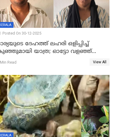
KERALA
Posted On 30-12-2025
ാര്യയുടെ ദേഹത്ത് ലഹരി ഒളിപ്പിച്ച്
കുഞ്ഞുമായി യാത്ര; ഓട്ടോ വളഞ്ഞ്
ദമ്പതികളെ പിടികൂടി പൊലീസ്
 Min Read
View All
KERALA