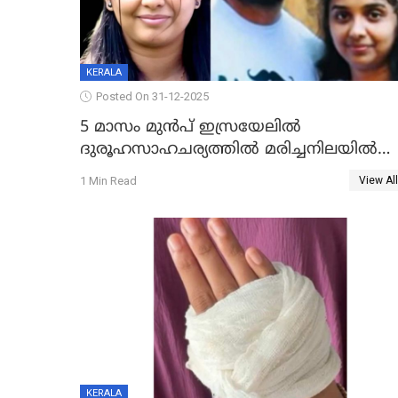
KERALA
Posted On 31-12-2025
5 മാസം മുൻപ് ഇസ്രയേലിൽ
ദുരൂഹസാഹചര്യത്തിൽ മരിച്ചനിലയിൽ
കണ്ടെത്തിയ മലയാളി യുവാവിന്റെ
1 Min Read
View All
ഭാര്യയും മരിച്ചു
KERALA