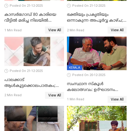
Posted On 21-12-2025
Posted On 21-12-2025
കാസർഗോഡ് 80 കാരിയെ
ഭക്തിയും പ്രകൃതിയും
വീട്ടിൽ മരിച്ച നിലയിൽ
ഒന്നാകുന്ന അപൂര്‍വ്വ കാഴ്ച;
കണ്ടെത്തി
ഭക്തർക്ക്
View All
View All
1 Min Read
2 Min Read
കാഴ്ചാനുഭവമൊരുക്കി
ശബരീ നന്ദനം
KERALA
Posted On 21-12-2025
Posted On 20-12-2025
പാലക്കാട്‌
സംസ്ഥാന സ്കൂൾ
ആൾകൂട്ടക്കൊലപാതകം;
കലോത്സവം: ഉദ്ഘാടനം
അന്വേഷണം
View All
മുഖ്യമന്ത്രി, സമാപനത്തിൽ
2 Min Read
ഊർജ്ജിതമാക്കിമാക്കി
View All
1 Min Read
മുഖ്യാതിഥിയായി
ക്രൈംബ്രാഞ്ച്
മോഹൻലാൽ