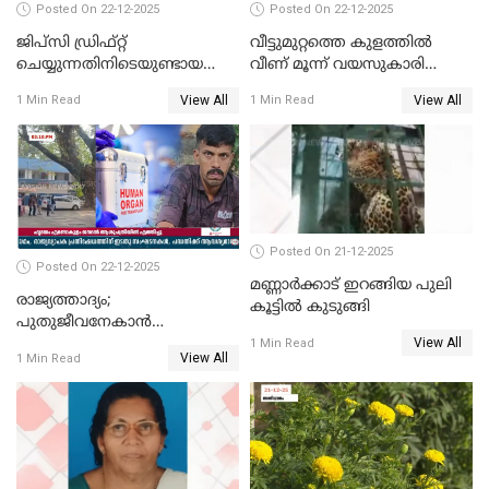
Posted On 22-12-2025
Posted On 22-12-2025
ജിപ്സി ഡ്രിഫ്റ്റ്
വീട്ടുമുറ്റത്തെ കുളത്തിൽ
ചെയ്യുന്നതിനിടെയുണ്ടായ
വീണ് മൂന്ന് വയസുകാരി
അപകടം; 14 വയസുകാരന്
മരിച്ചു
View All
View All
1 Min Read
1 Min Read
ദാരുണാന്ത്യം; ജീപ്സി
ഓടിച്ചയാൾ അറസ്റ്റിൽ.
Posted On 21-12-2025
Posted On 22-12-2025
മണ്ണാർക്കാട് ഇറങ്ങിയ പുലി
രാജ്യത്താദ്യം;
കൂട്ടിൽ കുടുങ്ങി
പുതുജീവനേകാൻ
View All
ഷിബുവിന്റെ ഹൃദയം
1 Min Read
View All
1 Min Read
എറണാകുളം സർക്കാർ
ജനറൽ
ആശുപത്രിയിലെത്തിച്ചു