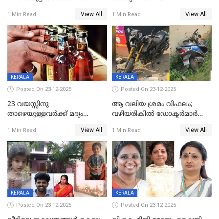
ലൈംഗികാതിക്രമം; 36കാരന്
അറിയിച്ചിട്ടില്ല, മേയറെ
View All
View All
1 Min Read
1 Min Read
59 വർഷം തടവും 90,൦൦൦ രൂപ
കണ്ടെത്താൻ ഇന്ന് കോർ
പിഴയും ശിക്ഷ
കമ്മിറ്റി കൂടിയില്ല';
അതൃപ്തിയുമായി ദീപ്തി മേരി
വർഗീസ്
KERALA
KERALA
Posted On 23-12-2025
Posted On 23-12-2025
23 വയസ്സിനു
ആ വലിയ ശ്രമം വിഫലം;
താഴെയുള്ളവർക്ക് മദ്യം
വഴിയരികില്‍ ‌ഡോക്ടര്‍മാര്‍
നൽകിയതിനെതിരെ കർശന
ശസ്ത്രക്രിയ നടത്തിയ ലിനു
View All
View All
1 Min Read
1 Min Read
നടപടി;സ്ഥാപനങ്ങൾക്കെതിരെ
മരണത്തിന് കീഴടങ്ങി
രണ്ട് കേസുകൾ
KERALA
KERALA
Posted On 23-12-2025
Posted On 23-12-2025