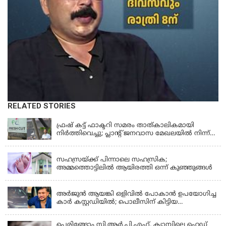
RELATED STORIES
KERALA
ഫ്രഷ് കട്ട് ഫാക്ടറി സമരം താത്കാലികമായി
നിർത്തിവെച്ചു; പ്ലാൻ്റ് ജനവാസ മേഖലയിൽ നിന്ന്
മാറ്റാൻ കമ്പനി സന്നദ്ധത അറിയിച്ചതായി പി.കെ
KERALA
ഫിറോസ് എംഎൽഎ
സഹസ്രയ്ക്ക് പിന്നാലെ സഹസ്രിക;
അമ്മത്തൊട്ടിലില്‍ ആയിരത്തി ഒന്ന് കുഞ്ഞുങ്ങള്‍
KERALA
അർജുൻ ആയങ്കി ഒളിവിൽ പോകാൻ ഉപയോഗിച്ച
കാർ കസ്റ്റഡിയിൽ; പൊലീസിന് കിട്ടിയ
വാഹനത്തിന്റെ ഉടമ അർജുന്റെ ഭാര്യ
പെരിങ്ങോം സി.ആർ.പി.എഫ്. ക്യാമ്പിലെ ഹെഡ്