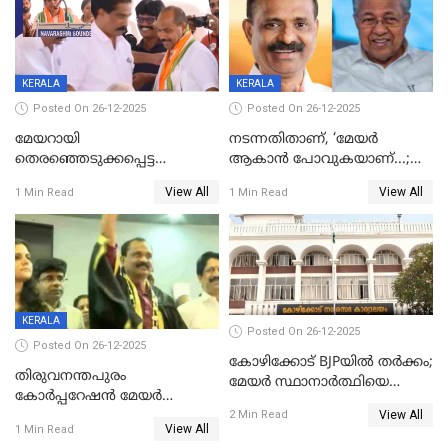
KERALA
KERALA
Posted On 26-12-2025
Posted On 26-12-2025
മേയറായി
നടന്നതിതാണ്, ‘മേയർ
തെരഞ്ഞെടുക്കപ്പെട്ട
ആകാൻ പോവുകയാണ്...;
ശേഷമുള്ള പി ഇന്ദിരയുടെ
ആവട്ടെ, അഭിനന്ദനങ്ങൾ’;
View All
View All
1 Min Read
1 Min Read
ആദ്യ വോട്ട് അസാധു; കണ്ണൂർ
മുഖ്യമന്ത്രിയുടെ ഓഫീസ്
ഡെപ്യൂട്ടി മേയർ സ്ഥാനത്ത്
തന്നെ വിശദീകരിയ്ക്കുന്നു;
താഹിറിന് വിജയം
സത്യമിതാണ്
KERALA
Posted On 26-12-2025
Posted On 26-12-2025
കോഴിക്കോട് BJPയിൽ തർക്കം;
തിരുവനന്തപുരം
മേയർ സ്ഥാനാർത്ഥിയെ
കോര്‍പ്പറേഷന്‍ മേയര്‍
പരസ്യമായി പ്രഖ്യാപിച്ചില്ല
View All
തെരഞ്ഞെടുപ്പ്; സിപിഐഎം
2 Min Read
View All
1 Min Read
ഹൈക്കോടതിയിലേക്ക്;