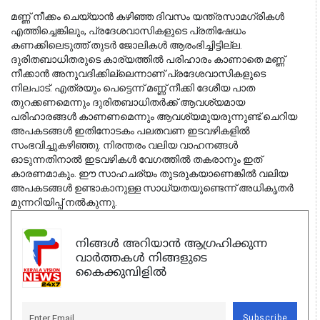
മണ്ണ് നീക്കം ചെയ്യാൻ കഴിഞ്ഞ ദിവസം യന്ത്രസാമഗ്രികൾ 
എത്തിച്ചെങ്കിലും, പ്രദേശവാസികളുടെ പ്രതിഷേധം 
കണക്കിലെടുത്ത് തുടർ ജോലികൾ ആരംഭിച്ചിട്ടില്ല. 
ദുരിതബാധിതരുടെ കാര്യത്തിൽ പരിഹാരം കാണാതെ മണ്ണ് 
നീക്കാൻ അനുവദിക്കില്ലെന്നാണ് പ്രദേശവാസികളുടെ 
നിലപാട്. എത്രയും പെട്ടെന്ന് മണ്ണ് നീക്കി ദേശീയ പാത 
തുറക്കണമെന്നും ദുരിതബാധിതർക്ക് ആവശ്യമായ 
പരിഹാരങ്ങൾ കാണണമെന്നും ആവശ്യമുയരുന്നുണ്ട്.
ചെറിയ
അപകടങ്ങൾ ഇതിനോടകം പലതവണ ഇടവഴികളിൽ
സംഭവിച്ചുകഴിഞ്ഞു. നിരന്തരം വലിയ വാഹനങ്ങൾ
ഓടുന്നതിനാൽ ഇടവഴികൾ വേഗത്തിൽ തകരാനും ഇത്
കാരണമാകും. ഈ സാഹചര്യം തുടരുകയാണെങ്കിൽ വലിയ
അപകടങ്ങൾ ഉണ്ടാകാനുള്ള സാധ്യതയുണ്ടെന്ന് അധികൃതർ
മുന്നറിയിപ്പ് നൽകുന്നു.
നിങ്ങൾ അറിയാൻ ആഗ്രഹിക്കുന്ന
വാർത്തകൾ നിങ്ങളുടെ
കൈക്കുമ്പിളിൽ
Subscribe