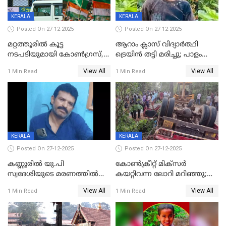
KERALA
KERALA
Posted On 27-12-2025
Posted On 27-12-2025
മറ്റത്തൂരിൽ കൂട്ട
ആറാം ക്ലാസ് വിദ്യാർത്ഥി
നടപടിയുമായി കോണ്‍ഗ്രസ്,
ട്രെയിൻ തട്ടി മരിച്ചു; പാളം
ബിജെപി പാളയത്തിലെത്തിയ
മുറിച്ചുകടക്കുന്നതിനിടെ
View All
View All
1 Min Read
1 Min Read
എട്ട് പേര്‍ ഉള്‍പ്പെടെ
അപകടം മലപ്പുറത്ത്
പത്തുപേരെ പുറത്താക്കി,
ചൊവ്വന്നൂരിലും നടപടി
KERALA
KERALA
Posted On 27-12-2025
Posted On 27-12-2025
കണ്ണൂരിൽ യു.പി
കോണ്‍ക്രീറ്റ് മിക്‌സര്‍
സ്വദേശിയുടെ മരണത്തിൽ
കയറ്റിവന്ന ലോറി മറിഞ്ഞു;
അഞ്ചംഗ സംഘത്തിനെതിരെ
രണ്ടുപേര്‍ക്ക് ദാരുണാന്ത്യം;
View All
View All
1 Min Read
1 Min Read
കേസ്; തർക്കമുണ്ടായത്
അപകടം കണ്ണൂരിൽ
ഫേഷ്യലിന് 300 രൂപ
ആവശ്യപ്പെട്ടതിനെച്ചൊല്ലി