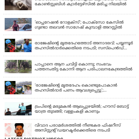
കോൺസ്റ്റബിൾ ക്വാർട്ടേഴ്സിൽ മരിച്ച നിലയിൽ
LATEST NEWS
'ഓപ്പറേഷൻ റോളക്സ്'; പോക്സോ കേസിൽ
ഗുണ്ടാ തലവൻ സാഗേഷ് കുമ്പാളി അറസ്റ്റിൽ
KERALA
രാജേഷിന്റെ മൃതദേഹത്തോട് അനാദരവ്: പയ്യന്നൂർ
തഹസിൽദാർക്കെതിരെ നടപടി; സസ്പെൻഡ്
ചെയ്യാൻ നിർദേശം നൽകി മന്ത്രി
KERALA
പാപ്പാനെ ആന ചവിട്ടി കൊന്നു; സംഭവം
പത്തനംതിട്ട കോന്നി ആന പരിപാലനകേന്ദ്രത്തിൽ
KERALA
‘രാജേഷിന്‍റെ മൃതദേഹം കൊണ്ടുപോകാന്‍
തഹസില്‍ദാര്‍ പണം ആവശ്യപ്പെട്ടു’;
ഗുരുതരആരോപണം
LATEST NEWS
ട്രംപിന്റെ മരുമകന്‍ ആലപ്പുഴയില്‍; ഹൗസ് ബോട്ട്
യാത്ര തുടങ്ങി; വള്ളംകളി കാണും
വിവാദ പരാമര്‍ശത്തില്‍ നീണ്ടകര ഫിഷറീസ്
അസിസ്റ്റന്റ് ഡയറക്ടര്‍ക്കെതിരെ നടപടി