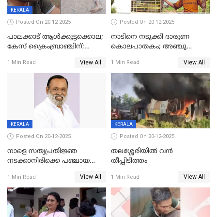
KERALA
Posted On 20-12-2025
Posted On 20-12-2025
പാലക്കാട് ആൾക്കൂട്ടക്കൊല;
നാടിനെ നടുക്കി ദാരുണ
കേസ് ക്രൈംബ്രാഞ്ചിന്;
കൊലപാതകം; അഞ്ചു
DYSPയുടെ നേതൃത്വത്തിൽ
വയസ്സുകാരനെ 'അമ്മ
View All
View All
1 Min Read
1 Min Read
അന്വേഷിക്കും
കഴുത്തുഞെരിച്ച് കൊന്നു
KERALA
KERALA
Posted On 20-12-2025
Posted On 20-12-2025
നാളെ സത്യപ്രതിജ്ഞ
തലശ്ശേരിയിൽ വൻ
നടക്കാനിരിക്കെ പഞ്ചായത്ത്
തീപ്പിടിത്തം
മെമ്പർ മരിച്ചു
View All
View All
1 Min Read
1 Min Read