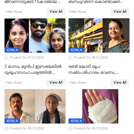
ജീവനൊടുക്കി;15കാരിയെ
ബന്ധുവിനെ കൊണ്ടാക്കി
കണ്ടെത്തിയത്
മടങ്ങുന്നതിനിടെ ടോറസ്സ്
View All
View All
1 Min Read
1 Min Read
കിടപ്പുമുറിയില്‍ തൂങ്ങി മരിച്ച
ലോറി സ്കൂട്ടറിൽ ഇടിച്ചു :
നിലയിൽ
യുവതിക്ക് ദാരുണാന്ത്യം
KERALA
KERALA
Posted On 31-12-2025
Posted On 30-12-2025
5 മാസം മുൻപ് ഇസ്രയേലിൽ
രണ്ട് കോടി രൂപ
ദുരൂഹസാഹചര്യത്തിൽ
നഷ്ടപരിഹാരം വേണം;
മരിച്ചനിലയിൽ കണ്ടെത്തിയ
ജിസിഡിഎക്ക് വക്കീൽ
View All
View All
1 Min Read
1 Min Read
മലയാളി യുവാവിന്റെ ഭാര്യയും
നോട്ടീസയച്ച് ഉമാ തോമസ്
മരിച്ചു
KERALA
KERALA
Posted On 30-12-2025
Posted On 30-12-2025