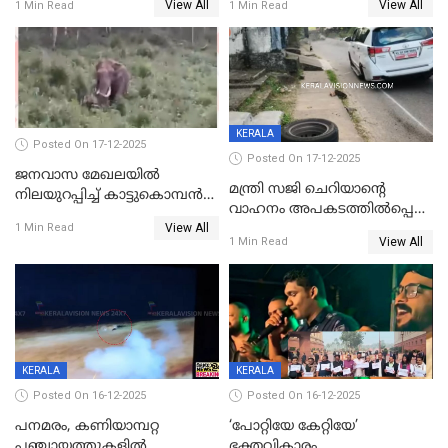
View All
View All
1 Min Read
1 Min Read
ക്ലാസ് വിദ്യാർത്ഥിനി മരിച്ചു
KERALA
Posted On 17-12-2025
Posted On 17-12-2025
ജനവാസ മേഖലയില്‍
മന്ത്രി സജി ചെറിയാന്റെ
നിലയുറപ്പിച്ച് കാട്ടുകൊമ്പന്‍
വാഹനം അപകടത്തിൽപ്പെട്ടു;
പടയപ്പ
View All
മന്ത്രിയും സംഘവും
1 Min Read
View All
1 Min Read
രക്ഷപ്പെട്ടത് തലനാരിടയ്ക്ക്
KERALA
KERALA
Posted On 16-12-2025
Posted On 16-12-2025
പനമരം, കണിയാമ്പറ്റ
‘പോറ്റിയേ കേറ്റിയേ’
പഞ്ചായത്തുകളിൽ
ഭക്തവികാരം