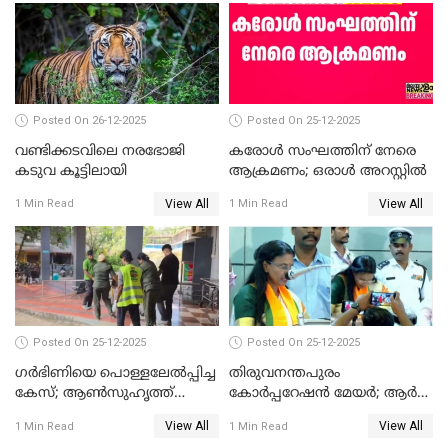
സത്യപ്രതിജ്ഞ ചടങ്ങില്‍
ചട്ടലംഘനമെന്ന് പാർട്ടി
Posted On 26-12-2025
Posted On 25-12-2025
വണ്ടിക്കടവിലെ നരഭോജി
കരോള്‍ സംഘത്തിന് നേരെ
കടുവ കൂട്ടിലായി
ആക്രമണം; ഒരാള്‍ അറസ്റ്റില്‍
View All
View All
1 Min Read
1 Min Read
Posted On 25-12-2025
Posted On 25-12-2025
ഗര്‍ഭിണിയെ പൊള്ളലേല്‍പ്പിച്ച
തിരുവനന്തപുരം
കേസ്; ആണ്‍സുഹൃത്ത്
കോര്‍പ്പറേഷന്‍ മേയർ; ആര്‍
പിടിയില്‍
ശ്രീലേഖയ്ക്ക് മുൻതൂക്കം
View All
View All
1 Min Read
1 Min Read