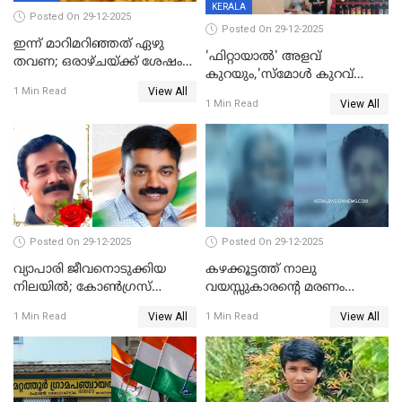
KERALA
Posted On 29-12-2025
Posted On 29-12-2025
ഇന്ന് മാറിമറിഞ്ഞത് ഏഴു
'ഫിറ്റായാൽ' അളവ്
തവണ; ഒരാഴ്ചയ്ക്ക് ശേഷം
കുറയും,'സ്‌മോൾ കുറവ്
സ്വർണവിലയിൽ ഇടിവ്
View All
പിടികൂടി; ബാറിന് 25,000 രൂപ
1 Min Read
View All
1 Min Read
പിഴ
Posted On 29-12-2025
Posted On 29-12-2025
വ്യാപാരി ജീവനൊടുക്കിയ
കഴക്കൂട്ടത്ത് നാലു
നിലയില്‍; കോണ്‍ഗ്രസ്
വയസ്സുകാരന്റെ മരണം
കൗണ്‍സിലറുടെ
കൊലപാതകം: അമ്മയും
View All
View All
1 Min Read
1 Min Read
മാനസികപീഡനമെന്ന് കുറിപ്പ്
സുഹൃത്തും പൊലീസ്
കസ്റ്റഡിയിൽ