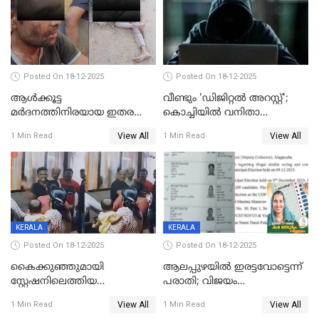
Posted On 18-12-2025
Posted On 18-12-2025
ആൾക്കൂട്ട
വീണ്ടും 'ഡിജിറ്റല്‍ അറസ്റ്റ്';
മർദനത്തിനിരയായ ഇതര
കൊച്ചിയില്‍ വനിതാ
സംസ്ഥാന തൊഴിലാളി മരിച്ചു;
ഡോക്ടര്‍ക്ക് നഷ്ടമായത് 6.38
View All
View All
1 Min Read
1 Min Read
നടുക്കുന്ന സംഭവം
കോടി രൂപ
വാളയാറിൽ
KERALA
KERALA
Posted On 18-12-2025
Posted On 18-12-2025
കൈക്കുഞ്ഞുമായി
ആലപ്പുഴയിൽ ഇരട്ടവോട്ടെന്ന്
സ്റ്റേഷനിലെത്തിയ
പരാതി; വിജയം
യുവതിയ്ക്ക് മർദ്ദനം; സിഐ
റദ്ദാക്കണമെന്ന് വലിയമരം
View All
View All
1 Min Read
1 Min Read
കരണത്തടിച്ചു; CC ടിവി
വാർഡിലെ എൽഡിഎഫ്