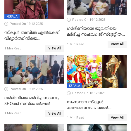
KERALA
Posted On 19-12-2025
Posted On 19-12-2025
ഗര്‍ഭിണിയായ യുവതിയെ
സ്കൂൾ ബസിൽ എൽകെജി
മര്‍ദിച്ച സംഭവം; ജിസ്‌ട്രേറ്റ് തല
വിദ്യാര്‍ത്ഥിനിയെ
അന്വേഷണം വേണമെന്ന്
View All
ലൈംഗികമായി ഉപദ്രവിച്ചു;
1 Min Read
യുവതി
View All
1 Min Read
ക്ലീനര്‍ പിടിയിൽ
KERALA
Posted On 19-12-2025
Posted On 18-12-2025
ഗര്‍ഭിണിയെ മർദിച്ച സംഭവം;
സംസ്ഥാന സ്കൂൾ
SHOക്ക് സസ്പെൻഷൻ
കലോത്സവം: പന്തൽ
View All
കാൽനാട്ടൽ 20 ന്
1 Min Read
View All
1 Min Read