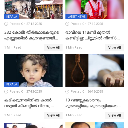
KERALA
LATEST NEWS
Posted On 27-12-2025
Posted On 27-12-2025
332 കോടി! തീർത്ഥാടകരുടെ
രാവിലെ 11മണി മുതൽ
എണ്ണത്തിൽ കുറവുണ്ടായിട്ടും
കണ്ടിട്ടില്ല; ചിറ്റൂരിൽ നിന്ന് 6
ശബരിമലയിൽ വരുമാനം
വയസ്സുകാരനെ കാണാതായി
View All
View All
1 Min Read
1 Min Read
കുതിച്ചുയരുന്നു
KERALA
Posted On 27-12-2025
Posted On 26-12-2025
കളിക്കുന്നതിനിടെ കാൽ
19 വയസ്സുകാരനും
വഴുതി കിണറ്റിൽ വീണു;
മുത്തശ്ശിയും മുത്തശ്ശിയുടെ
ഒന്നര വയസ്സുകാരന്
സഹോദരിയും വീട്ടിൽ തൂങ്ങി
View All
View All
1 Min Read
1 Min Read
ദാരുണാന്ത്യം
മരിച്ചനിലയിൽ