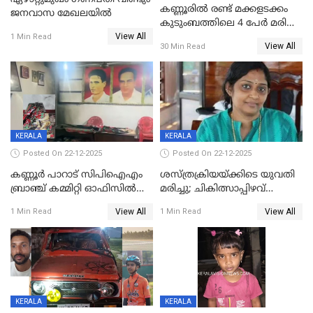
കണ്ണൂരിൽ രണ്ട് മക്കളടക്കം
ജനവാസ മേഖലയിൽ
കുടുംബത്തിലെ 4 പേർ മരിച്ച
View All
നിലയിൽ
1 Min Read
View All
30 Min Read
KERALA
KERALA
Posted On 22-12-2025
Posted On 22-12-2025
കണ്ണൂർ പാറാട് സിപിഐഎം
ശസ്ത്രക്രിയയ്‌ക്കിടെ യുവതി
ബ്രാഞ്ച് കമ്മിറ്റി ഓഫിസിൽ
മരിച്ചു; ചികിത്സാപ്പിഴവ്
തീയിട്ടു; നേതാക്കളുടെ
ആരോപിച്ച് ബന്ധുക്കൾ;
View All
View All
1 Min Read
1 Min Read
ചിത്രങ്ങളടക്കം കത്തിയ
സംഭവം മാവേലിക്കരയിൽ
നിലയിൽ
KERALA
KERALA