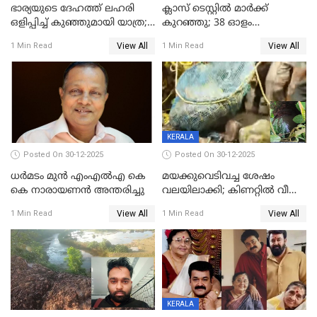
ഭാര്യയുടെ ദേഹത്ത് ലഹരി
ക്ലാസ് ടെസ്റ്റിൽ മാർക്ക്
ഒളിപ്പിച്ച് കുഞ്ഞുമായി യാത്ര;
കുറഞ്ഞു; 38 ഓളം
ഓട്ടോ വളഞ്ഞ് ദമ്പതികളെ
വിദ്യാർഥികളെ ട്യൂഷൻ
View All
View All
1 Min Read
1 Min Read
പിടികൂടി പൊലീസ്
സെന്ററിലെ അധ്യാപകന്‍
മർദിച്ചതായി പരാതി
KERALA
Posted On 30-12-2025
Posted On 30-12-2025
ധർമടം മുൻ എംഎല്‍എ കെ
മയക്കുവെടിവച്ച ശേഷം
കെ നാരായണന്‍ അന്തരിച്ചു
വലയിലാക്കി; കിണറ്റിൽ വീണ
കടുവയെ പുറത്തെത്തിച്ചു
View All
View All
1 Min Read
1 Min Read
KERALA