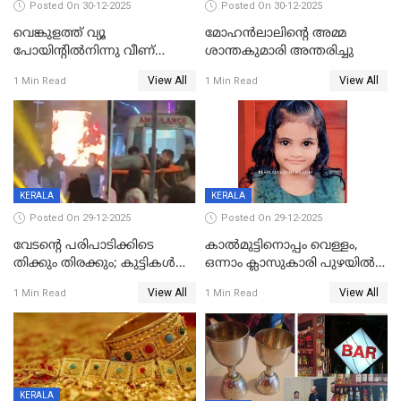
Posted On 30-12-2025
Posted On 30-12-2025
വെങ്കുളത്ത് വ്യൂ
മോഹന്‍ലാലിന്‍റെ അമ്മ
പോയിന്റിൽനിന്നു വീണ്
ശാന്തകുമാരി അന്തരിച്ചു
യുവാവ് മരിച്ചു
View All
View All
1 Min Read
1 Min Read
KERALA
KERALA
Posted On 29-12-2025
Posted On 29-12-2025
വേടന്റെ പരിപാടിക്കിടെ
കാൽമുട്ടിനൊപ്പം വെള്ളം,
തിക്കും തിരക്കും; കുട്ടികള്‍
ഒന്നാം ക്ലാസുകാരി പുഴയിൽ
ഉള്‍പ്പെടെ നിരവധി പേര്‍ക്ക്
മുങ്ങി മരിച്ചു; ദാരുണ സംഭവം
View All
View All
1 Min Read
1 Min Read
പരിക്ക്; പാളം മറികടന്ന
കുട്ടികൾക്കൊപ്പം
യുവാവ് ട്രെയിന്‍ തട്ടി മരിച്ചു
കളിക്കുന്നതിനിടെ
KERALA