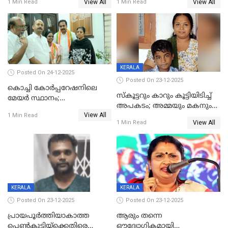
View All
View All
1 Min Read
1 Min Read
കൊച്ചുമകനും സുഹൃത്തും
മരിച്ചു
അറസ്റ്റിൽ
KERALA
Posted On 24-12-2025
Posted On 23-12-2025
കൊച്ചി കോര്‍പ്പറേഷനിലെ
സ്കൂട്ടറും കാറും കൂട്ടിയിടിച്ച്
മേയര്‍ സ്ഥാനം;
അപകടം; അമ്മയും മകനും
കോണ്‍ഗ്രസില്‍ അതൃപതി
View All
മരിച്ചു, മറ്റൊരു മകൻ
1 Min Read
രൂക്ഷം
View All
1 Min Read
ഗുരുതരാവസ്ഥയിൽ
KERALA
KERALA
Posted On 23-12-2025
Posted On 23-12-2025
പ്രായപൂർത്തിയാകാത്ത
ആരും തന്നെ
പെൺകുട്ടിയ്ക്കെതിരെ
ഔദ്യോഗികമായി