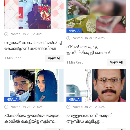
KERALA
Posted On 25-12-2025
Posted On 24-12-2025
സുരേഷ് ഗോപിയെ വിമര്‍ശിച്ച്
വീട്ടിൽ അടച്ചിട്ടു,
കോണ്‍ഗ്രസ് കൗണ്‍സിലര്‍
ഇസ്തിരിപ്പെട്ടി കൊണ്ട്
View All
പൊള്ളിച്ചു; 8 മാസം
1 Min Read
View All
1 Min Read
ഗർഭിണിയായ യുവതിക്ക് ക്രൂര
മർദനം
KERALA
KERALA
Posted On 24-12-2025
Posted On 24-12-2025
80കാരിയെ ഊൺമേശയുടെ
വെള്ളമാണെന്ന് കരുതി
കാലിൽ കെട്ടിയിട്ട് സ്വർണവും
ആസിഡ് കുടിച്ചു;
പണവും കവർന്നു;
ചികിത്സയിലിരുന്ന ആള്‍