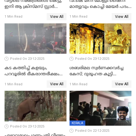
വീട്ടിലെ നക്ഷത്രങ്ങൾ കെട്ടു;
വി.കെ മിനി മോളും ഷൈനി
ഇനി ആ ക്രിസ്മസ് സ്റ്റാർ
മാത്യുവും കൊച്ചി മേയർ പദം
മാത്രം; പൈതങ്ങൾക്ക്
പങ്കിടും; ദീപ്തി മേരി വർഗീസ്
View All
View All
1 Min Read
1 Min Read
വേണ്ടിയുള്ള
മേയറാകില്ല
പിടിവലിക്കിടയിൽ
അപ്പൂപ്പനെതിരെ പോക്സോ
കേസ് ഒടുവിൽ 4 ജീവനുകൾ
പൊലിഞ്ഞു
Posted On 23-12-2025
Posted On 23-12-2025
കട കത്തിച്ച് കളയും,
ശബരിമല സ്വര്‍ണക്കവര്‍ച്ച
പറവൂരില്‍ ഭീകരാന്തരീക്ഷം
കേസ്; ദുരൂഹത കൂട്ടി
സൃഷ്ടിച്ച് കുട്ടി ലഹരിസംഘം
വിദേശവ്യവസായിയുടെ മൊഴി
View All
View All
1 Min Read
1 Min Read
KERALA
Posted On 23-12-2025
Posted On 22-12-2025
ഏഴാറ്റുമുഖം ഗണപതി വീണ്ടും