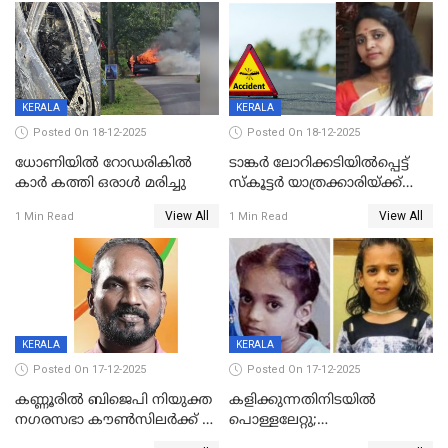
ദൃശ്യങ്ങൾ പുറത്ത്
സ്ഥാനാർത്ഥി
KERALA
KERALA
Posted On 18-12-2025
Posted On 18-12-2025
ധോണിയിൽ റോഡരികിൽ
ടാങ്കർ ലോറിക്കടിയിൽപ്പെട്ട്
കാർ കത്തി ഒരാൾ മരിച്ചു
സ്കൂട്ടർ യാത്രക്കാരിയ്ക്ക്
ദാരുണാന്ത്യം; അപകടം
View All
View All
1 Min Read
1 Min Read
കണ്ടോത്ത് ദേശീയ പാതയിൽ
KERALA
KERALA
Posted On 17-12-2025
Posted On 17-12-2025
കണ്ണൂരിൽ ബിജെപി നിയുക്ത
കളിക്കുന്നതിനിടയിൽ
നഗരസഭാ കൗൺസിലർക്ക് 36
പൊള്ളലേറ്റു;
വർഷം തടവുശിക്ഷ
ചികിത്സയിലായിരുന്ന രണ്ടാം