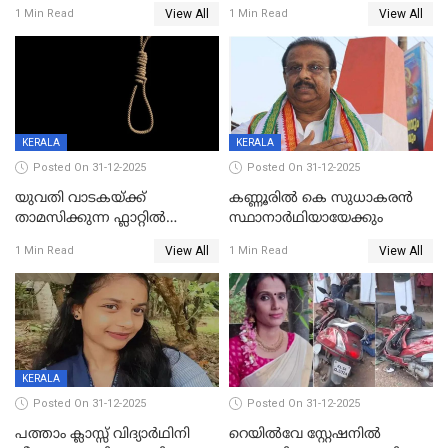
വിലങ്ങുമായി രക്ഷപ്പെട്ട
View All
View All
1 Min Read
1 Min Read
വധശ്രമക്കേസ് പ്രതി പിടിയിൽ
KERALA
KERALA
Posted On 31-12-2025
Posted On 31-12-2025
യുവതി വാടകയ്ക്ക്
കണ്ണൂരിൽ കെ സുധാകരൻ
താമസിക്കുന്ന ഫ്ലാറ്റില്‍
സ്ഥാനാർഥിയായേക്കും
തൂങ്ങിമരിച്ച നിലയില്‍;
View All
View All
1 Min Read
1 Min Read
സംഭവം കൈതപ്പൊയിലില്‍
KERALA
Posted On 31-12-2025
Posted On 31-12-2025
പത്താം ക്ലാസ്സ് വിദ്യാര്‍ഥിനി
റെയിൽവേ സ്റ്റേഷനിൽ