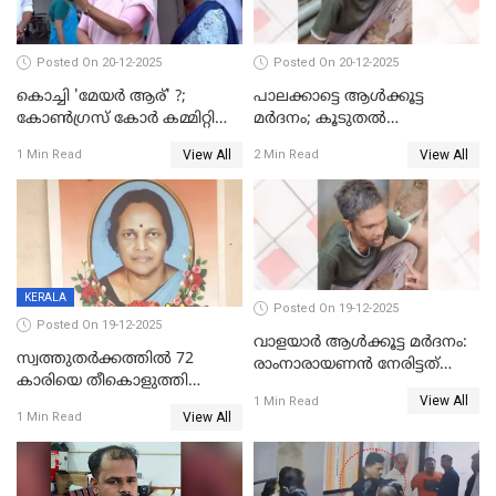
Posted On 20-12-2025
Posted On 20-12-2025
കൊച്ചി 'മേയർ ആര്' ?;
പാലക്കാട്ടെ ആള്‍ക്കൂട്ട
കോണ്‍ഗ്രസ് കോര്‍ കമ്മിറ്റി
മര്‍ദനം; കൂടുതല്‍
യോഗം ചൊവ്വാഴ്ച
അറസ്റ്റുണ്ടാവും, മര്‍ദിച്ചത് 15
View All
View All
1 Min Read
2 Min Read
അംഗ സംഘമെന്ന് വിവരം
KERALA
Posted On 19-12-2025
Posted On 19-12-2025
വാളയാർ ആൾക്കൂട്ട മർദനം:
സ്വത്തുതര്‍ക്കത്തില്‍ 72
രാംനാരായണൻ നേരിട്ടത്
കാരിയെ തീകൊളുത്തി
കൊടും ക്രൂരത; ശരീരത്തിൽ
View All
കൊന്നു;
1 Min Read
നാൽപ്പതിലേറെ
View All
1 Min Read
ക്രൂരകൊലപാതകത്തില്‍
മുറിവുകളെന്ന് പോസ്റ്റ്‌മോർട്ടം
സഹോദരിപുത്രന് ജീവപര്യന്തം
റിപ്പോർട്ട്