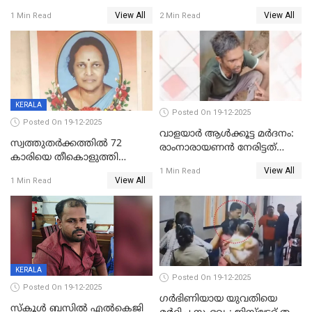
യോഗം ചൊവ്വാഴ്ച
അറസ്റ്റുണ്ടാവും, മര്‍ദിച്ചത് 15
View All
View All
1 Min Read
2 Min Read
അംഗ സംഘമെന്ന് വിവരം
KERALA
Posted On 19-12-2025
Posted On 19-12-2025
വാളയാർ ആൾക്കൂട്ട മർദനം:
സ്വത്തുതര്‍ക്കത്തില്‍ 72
രാംനാരായണൻ നേരിട്ടത്
കാരിയെ തീകൊളുത്തി
കൊടും ക്രൂരത; ശരീരത്തിൽ
View All
കൊന്നു;
1 Min Read
നാൽപ്പതിലേറെ
View All
1 Min Read
ക്രൂരകൊലപാതകത്തില്‍
മുറിവുകളെന്ന് പോസ്റ്റ്‌മോർട്ടം
സഹോദരിപുത്രന് ജീവപര്യന്തം
റിപ്പോർട്ട്
KERALA
Posted On 19-12-2025
Posted On 19-12-2025
ഗര്‍ഭിണിയായ യുവതിയെ
സ്കൂൾ ബസിൽ എൽകെജി