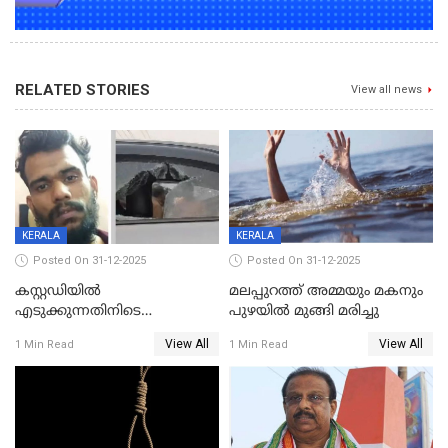
RELATED STORIES
View all news
KERALA
KERALA
Posted On 31-12-2025
Posted On 31-12-2025
കസ്റ്റഡിയിൽ
മലപ്പുറത്ത് അമ്മയും മകനും
എടുക്കുന്നതിനിടെ
പുഴയിൽ മുങ്ങി മരിച്ചു
വിലങ്ങുമായി രക്ഷപ്പെട്ട
View All
View All
1 Min Read
1 Min Read
വധശ്രമക്കേസ് പ്രതി പിടിയിൽ