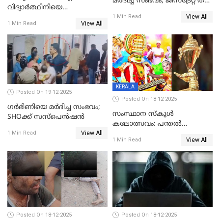
മര്‍ദിച്ച സംഭവം; ജിസ്‌ട്രേറ്റ് തല
വിദ്യാര്‍ത്ഥിനിയെ
അന്വേഷണം വേണമെന്ന്
View All
ലൈംഗികമായി ഉപദ്രവിച്ചു;
1 Min Read
യുവതി
View All
1 Min Read
ക്ലീനര്‍ പിടിയിൽ
KERALA
Posted On 19-12-2025
Posted On 18-12-2025
ഗര്‍ഭിണിയെ മർദിച്ച സംഭവം;
സംസ്ഥാന സ്കൂൾ
SHOക്ക് സസ്പെൻഷൻ
കലോത്സവം: പന്തൽ
View All
കാൽനാട്ടൽ 20 ന്
1 Min Read
View All
1 Min Read
Posted On 18-12-2025
Posted On 18-12-2025