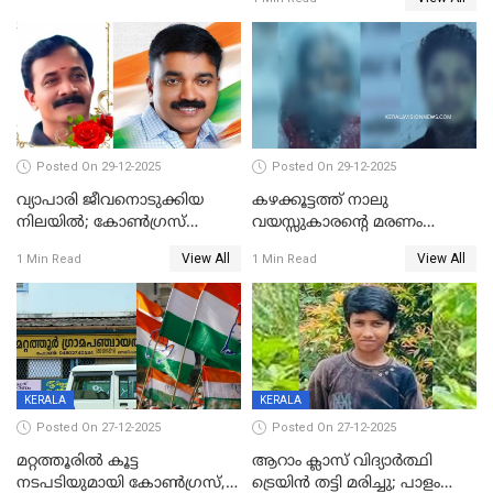
പിഴ
Posted On 29-12-2025
Posted On 29-12-2025
വ്യാപാരി ജീവനൊടുക്കിയ
കഴക്കൂട്ടത്ത് നാലു
നിലയില്‍; കോണ്‍ഗ്രസ്
വയസ്സുകാരന്റെ മരണം
കൗണ്‍സിലറുടെ
കൊലപാതകം: അമ്മയും
View All
View All
1 Min Read
1 Min Read
മാനസികപീഡനമെന്ന് കുറിപ്പ്
സുഹൃത്തും പൊലീസ്
കസ്റ്റഡിയിൽ
KERALA
KERALA
Posted On 27-12-2025
Posted On 27-12-2025
മറ്റത്തൂരിൽ കൂട്ട
ആറാം ക്ലാസ് വിദ്യാർത്ഥി
നടപടിയുമായി കോണ്‍ഗ്രസ്,
ട്രെയിൻ തട്ടി മരിച്ചു; പാളം