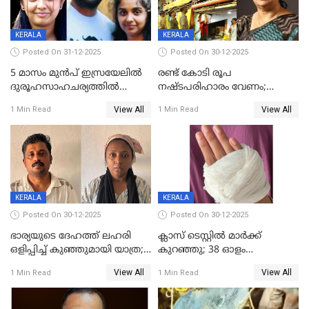
KERALA
KERALA
Posted On 31-12-2025
Posted On 30-12-2025
5 മാസം മുൻപ് ഇസ്രയേലിൽ
രണ്ട് കോടി രൂപ
ദുരൂഹസാഹചര്യത്തിൽ
നഷ്ടപരിഹാരം വേണം;
മരിച്ചനിലയിൽ കണ്ടെത്തിയ
ജിസിഡിഎക്ക് വക്കീൽ
View All
View All
1 Min Read
1 Min Read
മലയാളി യുവാവിന്റെ ഭാര്യയും
നോട്ടീസയച്ച് ഉമാ തോമസ്
മരിച്ചു
KERALA
KERALA
Posted On 30-12-2025
Posted On 30-12-2025
ഭാര്യയുടെ ദേഹത്ത് ലഹരി
ക്ലാസ് ടെസ്റ്റിൽ മാർക്ക്
ഒളിപ്പിച്ച് കുഞ്ഞുമായി യാത്ര;
കുറഞ്ഞു; 38 ഓളം
ഓട്ടോ വളഞ്ഞ് ദമ്പതികളെ
വിദ്യാർഥികളെ ട്യൂഷൻ
View All
View All
1 Min Read
1 Min Read
പിടികൂടി പൊലീസ്
സെന്ററിലെ അധ്യാപകന്‍
മർദിച്ചതായി പരാതി