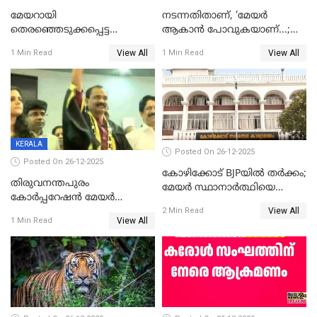
മേയറായി
നടന്നതിതാണ്, ‘മേയർ
തെരഞ്ഞെടുക്കപ്പെട്ട
ആകാൻ പോവുകയാണ്...;
ശേഷമുള്ള പി ഇന്ദിരയുടെ
ആവട്ടെ, അഭിനന്ദനങ്ങൾ’;
View All
View All
1 Min Read
1 Min Read
ആദ്യ വോട്ട് അസാധു; കണ്ണൂർ
മുഖ്യമന്ത്രിയുടെ ഓഫീസ്
ഡെപ്യൂട്ടി മേയർ സ്ഥാനത്ത്
തന്നെ വിശദീകരിയ്ക്കുന്നു;
താഹിറിന് വിജയം
സത്യമിതാണ്
KERALA
Posted On 26-12-2025
Posted On 26-12-2025
കോഴിക്കോട് BJPയിൽ തർക്കം;
തിരുവനന്തപുരം
മേയർ സ്ഥാനാർത്ഥിയെ
കോര്‍പ്പറേഷന്‍ മേയര്‍
പരസ്യമായി പ്രഖ്യാപിച്ചില്ല
View All
തെരഞ്ഞെടുപ്പ്; സിപിഐഎം
2 Min Read
View All
1 Min Read
ഹൈക്കോടതിയിലേക്ക്;
സത്യപ്രതിജ്ഞ ചടങ്ങില്‍
ചട്ടലംഘനമെന്ന് പാർട്ടി