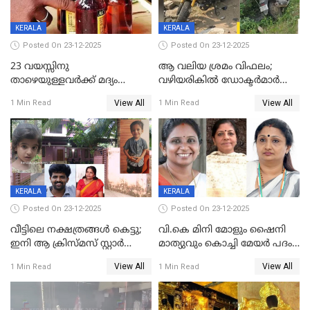
KERALA
KERALA
Posted On 23-12-2025
Posted On 23-12-2025
23 വയസ്സിനു
ആ വലിയ ശ്രമം വിഫലം;
താഴെയുള്ളവർക്ക് മദ്യം
വഴിയരികില്‍ ‌ഡോക്ടര്‍മാര്‍
നൽകിയതിനെതിരെ കർശന
ശസ്ത്രക്രിയ നടത്തിയ ലിനു
View All
View All
1 Min Read
1 Min Read
നടപടി;സ്ഥാപനങ്ങൾക്കെതിരെ
മരണത്തിന് കീഴടങ്ങി
രണ്ട് കേസുകൾ
KERALA
KERALA
Posted On 23-12-2025
Posted On 23-12-2025
വീട്ടിലെ നക്ഷത്രങ്ങൾ കെട്ടു;
വി.കെ മിനി മോളും ഷൈനി
ഇനി ആ ക്രിസ്മസ് സ്റ്റാർ
മാത്യുവും കൊച്ചി മേയർ പദം
മാത്രം; പൈതങ്ങൾക്ക്
പങ്കിടും; ദീപ്തി മേരി വർഗീസ്
View All
View All
1 Min Read
1 Min Read
വേണ്ടിയുള്ള
മേയറാകില്ല
പിടിവലിക്കിടയിൽ
അപ്പൂപ്പനെതിരെ പോക്സോ