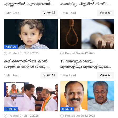
എണ്ണത്തിൽ കുറവുണ്ടായിട്ടും
കണ്ടിട്ടില്ല; ചിറ്റൂരിൽ നിന്ന് 6
ശബരിമലയിൽ വരുമാനം
വയസ്സുകാരനെ കാണാതായി
View All
View All
1 Min Read
1 Min Read
കുതിച്ചുയരുന്നു
KERALA
Posted On 27-12-2025
Posted On 26-12-2025
കളിക്കുന്നതിനിടെ കാൽ
19 വയസ്സുകാരനും
വഴുതി കിണറ്റിൽ വീണു;
മുത്തശ്ശിയും മുത്തശ്ശിയുടെ
ഒന്നര വയസ്സുകാരന്
സഹോദരിയും വീട്ടിൽ തൂങ്ങി
View All
View All
1 Min Read
1 Min Read
ദാരുണാന്ത്യം
മരിച്ചനിലയിൽ
KERALA
KERALA
Posted On 26-12-2025
Posted On 26-12-2025