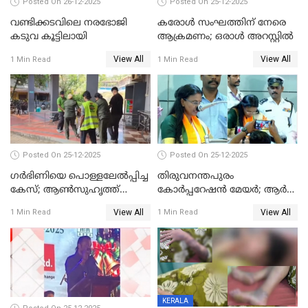
Posted On 26-12-2025
Posted On 25-12-2025
വണ്ടിക്കടവിലെ നരഭോജി
കരോള്‍ സംഘത്തിന് നേരെ
കടുവ കൂട്ടിലായി
ആക്രമണം; ഒരാള്‍ അറസ്റ്റില്‍
View All
View All
1 Min Read
1 Min Read
Posted On 25-12-2025
Posted On 25-12-2025
ഗര്‍ഭിണിയെ പൊള്ളലേല്‍പ്പിച്ച
തിരുവനന്തപുരം
കേസ്; ആണ്‍സുഹൃത്ത്
കോര്‍പ്പറേഷന്‍ മേയർ; ആര്‍
പിടിയില്‍
ശ്രീലേഖയ്ക്ക് മുൻതൂക്കം
View All
View All
1 Min Read
1 Min Read
KERALA