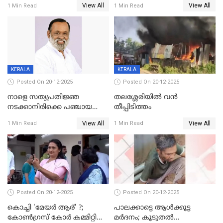
View All
View All
1 Min Read
1 Min Read
അന്വേഷിക്കും
കഴുത്തുഞെരിച്ച് കൊന്നു
KERALA
KERALA
Posted On 20-12-2025
Posted On 20-12-2025
നാളെ സത്യപ്രതിജ്ഞ
തലശ്ശേരിയിൽ വൻ
നടക്കാനിരിക്കെ പഞ്ചായത്ത്
തീപ്പിടിത്തം
മെമ്പർ മരിച്ചു
View All
View All
1 Min Read
1 Min Read
Posted On 20-12-2025
Posted On 20-12-2025
കൊച്ചി 'മേയർ ആര്' ?;
പാലക്കാട്ടെ ആള്‍ക്കൂട്ട
കോണ്‍ഗ്രസ് കോര്‍ കമ്മിറ്റി
മര്‍ദനം; കൂടുതല്‍