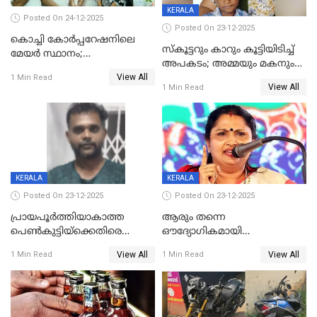
KERALA
Posted On 24-12-2025
Posted On 23-12-2025
കൊച്ചി കോര്‍പ്പറേഷനിലെ
സ്കൂട്ടറും കാറും കൂട്ടിയിടിച്ച്
മേയര്‍ സ്ഥാനം;
അപകടം; അമ്മയും മകനും
കോണ്‍ഗ്രസില്‍ അതൃപതി
View All
മരിച്ചു, മറ്റൊരു മകൻ
1 Min Read
രൂക്ഷം
View All
1 Min Read
ഗുരുതരാവസ്ഥയിൽ
KERALA
KERALA
Posted On 23-12-2025
Posted On 23-12-2025
പ്രായപൂർത്തിയാകാത്ത
ആരും തന്നെ
പെൺകുട്ടിയ്ക്കെതിരെ
ഔദ്യോഗികമായി
ലൈംഗികാതിക്രമം; 36കാരന്
അറിയിച്ചിട്ടില്ല, മേയറെ
View All
View All
1 Min Read
1 Min Read
59 വർഷം തടവും 90,൦൦൦ രൂപ
കണ്ടെത്താൻ ഇന്ന് കോർ
പിഴയും ശിക്ഷ
കമ്മിറ്റി കൂടിയില്ല';
അതൃപ്തിയുമായി ദീപ്തി മേരി
വർഗീസ്