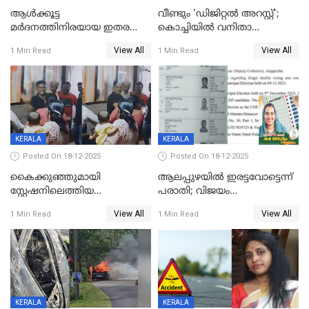
ആൾക്കൂട്ട
വീണ്ടും 'ഡിജിറ്റല്‍ അറസ്റ്റ്';
മർദനത്തിനിരയായ ഇതര
കൊച്ചിയില്‍ വനിതാ
സംസ്ഥാന തൊഴിലാളി മരിച്ചു;
ഡോക്ടര്‍ക്ക് നഷ്ടമായത് 6.38
View All
View All
1 Min Read
1 Min Read
നടുക്കുന്ന സംഭവം
കോടി രൂപ
വാളയാറിൽ
KERALA
KERALA
Posted On 18-12-2025
Posted On 18-12-2025
കൈക്കുഞ്ഞുമായി
ആലപ്പുഴയിൽ ഇരട്ടവോട്ടെന്ന്
സ്റ്റേഷനിലെത്തിയ
പരാതി; വിജയം
യുവതിയ്ക്ക് മർദ്ദനം; സിഐ
റദ്ദാക്കണമെന്ന് വലിയമരം
View All
View All
1 Min Read
1 Min Read
കരണത്തടിച്ചു; CC ടിവി
വാർഡിലെ എൽഡിഎഫ്
ദൃശ്യങ്ങൾ പുറത്ത്
സ്ഥാനാർത്ഥി
KERALA
KERALA