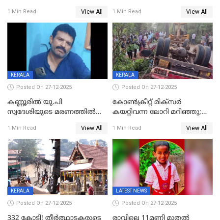
ബിജെപി പാളയത്തിലെത്തിയ
മുറിച്ചുകടക്കുന്നതിനിടെ
View All
View All
1 Min Read
1 Min Read
എട്ട് പേര്‍ ഉള്‍പ്പെടെ
അപകടം മലപ്പുറത്ത്
പത്തുപേരെ പുറത്താക്കി,
ചൊവ്വന്നൂരിലും നടപടി
KERALA
KERALA
Posted On 27-12-2025
Posted On 27-12-2025
കണ്ണൂരിൽ യു.പി
കോണ്‍ക്രീറ്റ് മിക്‌സര്‍
സ്വദേശിയുടെ മരണത്തിൽ
കയറ്റിവന്ന ലോറി മറിഞ്ഞു;
അഞ്ചംഗ സംഘത്തിനെതിരെ
രണ്ടുപേര്‍ക്ക് ദാരുണാന്ത്യം;
View All
View All
1 Min Read
1 Min Read
കേസ്; തർക്കമുണ്ടായത്
അപകടം കണ്ണൂരിൽ
ഫേഷ്യലിന് 300 രൂപ
ആവശ്യപ്പെട്ടതിനെച്ചൊല്ലി
KERALA
LATEST NEWS
Posted On 27-12-2025
Posted On 27-12-2025
332 കോടി! തീർത്ഥാടകരുടെ
രാവിലെ 11മണി മുതൽ