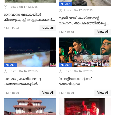
KERALA
Posted On 17-12-2025
Posted On 17-12-2025
ജനവാസ മേഖലയില്‍
മന്ത്രി സജി ചെറിയാന്റെ
നിലയുറപ്പിച്ച് കാട്ടുകൊമ്പന്‍
വാഹനം അപകടത്തിൽപ്പെട്ടു;
പടയപ്പ
View All
മന്ത്രിയും സംഘവും
1 Min Read
View All
1 Min Read
രക്ഷപ്പെട്ടത് തലനാരിടയ്ക്ക്
KERALA
KERALA
Posted On 16-12-2025
Posted On 16-12-2025
പനമരം, കണിയാമ്പറ്റ
‘പോറ്റിയേ കേറ്റിയേ’
പഞ്ചായത്തുകളിൽ
ഭക്തവികാരം
ബുധനാഴ്ച വിദ്യാഭ്യാസ
വ്രണപ്പെടുത്തിയെന്നു
View All
View All
1 Min Read
1 Min Read
സ്ഥാപനങ്ങൾക്ക് അവധി
ഡിജിപിക്ക് പരാതി; ശക്തമായ
നടപടി വേണമെന്നു
സിപിഐഎമ്മും