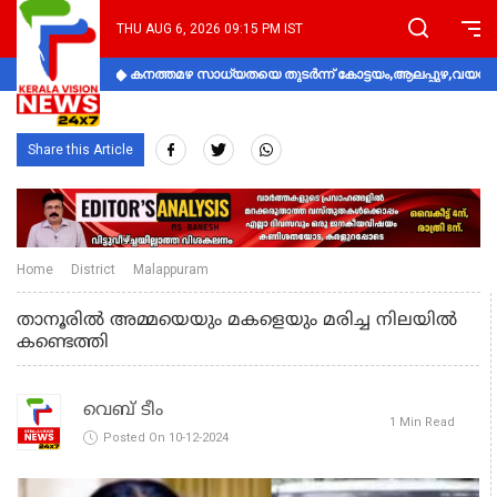
THU AUG 6, 2026 09:15 PM IST
കനത്തമഴ സാധ്യതയെ തുടർന്ന് കോട്ടയം,ആലപ്പുഴ,വയനാട്
Share this Article
Home
District
Malappuram
താനൂരിൽ അമ്മയെയും മകളെയും മരിച്ച നിലയിൽ
കണ്ടെത്തി
വെബ് ടീം
1 Min Read
Posted On 10-12-2024