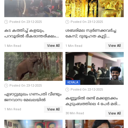
കേസ് ഒടുവിൽ 4 ജീവനുകൾ
പൊലിഞ്ഞു
Posted On 23-12-2025
Posted On 23-12-2025
കട കത്തിച്ച് കളയും,
ശബരിമല സ്വര്‍ണക്കവര്‍ച്ച
പറവൂരില്‍ ഭീകരാന്തരീക്ഷം
കേസ്; ദുരൂഹത കൂട്ടി
സൃഷ്ടിച്ച് കുട്ടി ലഹരിസംഘം
വിദേശവ്യവസായിയുടെ മൊഴി
View All
View All
1 Min Read
1 Min Read
KERALA
Posted On 23-12-2025
Posted On 22-12-2025
ഏഴാറ്റുമുഖം ഗണപതി വീണ്ടും
കണ്ണൂരിൽ രണ്ട് മക്കളടക്കം
ജനവാസ മേഖലയിൽ
കുടുംബത്തിലെ 4 പേർ മരിച്ച
View All
നിലയിൽ
1 Min Read
View All
30 Min Read