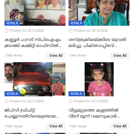
KERALA
KERALA
Posted On 22-12-2025
Posted On 22-12-2025
കണ്ണൂർ പാറാട് സിപിഐഎം
ശസ്ത്രക്രിയയ്‌ക്കിടെ യുവതി
ബ്രാഞ്ച് കമ്മിറ്റി ഓഫിസിൽ
മരിച്ചു; ചികിത്സാപ്പിഴവ്
തീയിട്ടു; നേതാക്കളുടെ
ആരോപിച്ച് ബന്ധുക്കൾ;
View All
View All
1 Min Read
1 Min Read
ചിത്രങ്ങളടക്കം കത്തിയ
സംഭവം മാവേലിക്കരയിൽ
നിലയിൽ
KERALA
KERALA
Posted On 22-12-2025
Posted On 22-12-2025
ജിപ്സി ഡ്രിഫ്റ്റ്
വീട്ടുമുറ്റത്തെ കുളത്തിൽ
ചെയ്യുന്നതിനിടെയുണ്ടായ
വീണ് മൂന്ന് വയസുകാരി
അപകടം; 14 വയസുകാരന്
മരിച്ചു
View All
View All
1 Min Read
1 Min Read
ദാരുണാന്ത്യം; ജീപ്സി