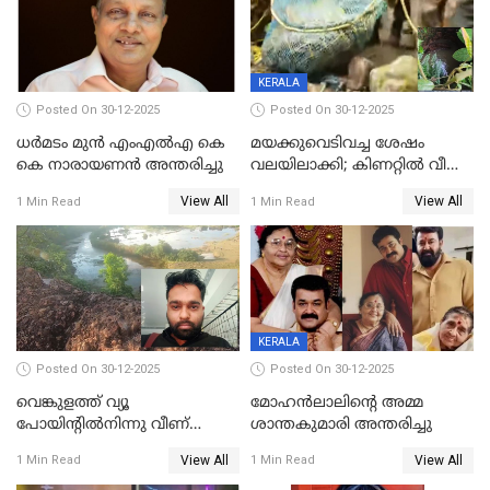
KERALA
Posted On 30-12-2025
Posted On 30-12-2025
ധർമടം മുൻ എംഎല്‍എ കെ
മയക്കുവെടിവച്ച ശേഷം
കെ നാരായണന്‍ അന്തരിച്ചു
വലയിലാക്കി; കിണറ്റിൽ വീണ
കടുവയെ പുറത്തെത്തിച്ചു
View All
View All
1 Min Read
1 Min Read
KERALA
Posted On 30-12-2025
Posted On 30-12-2025
വെങ്കുളത്ത് വ്യൂ
മോഹന്‍ലാലിന്‍റെ അമ്മ
പോയിന്റിൽനിന്നു വീണ്
ശാന്തകുമാരി അന്തരിച്ചു
യുവാവ് മരിച്ചു
View All
View All
1 Min Read
1 Min Read