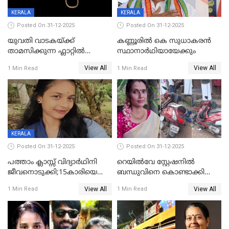
KERALA
KERALA
Posted On 31-12-2025
Posted On 31-12-2025
യുവതി വാടകയ്ക്ക്
കണ്ണൂരിൽ കെ സുധാകരൻ
താമസിക്കുന്ന ഫ്ലാറ്റില്‍
സ്ഥാനാർഥിയായേക്കും
തൂങ്ങിമരിച്ച നിലയില്‍;
View All
View All
1 Min Read
1 Min Read
സംഭവം കൈതപ്പൊയിലില്‍
KERALA
Posted On 31-12-2025
Posted On 31-12-2025
പത്താം ക്ലാസ്സ് വിദ്യാര്‍ഥിനി
റെയിൽവേ സ്റ്റേഷനിൽ
ജീവനൊടുക്കി;15കാരിയെ
ബന്ധുവിനെ കൊണ്ടാക്കി
കണ്ടെത്തിയത്
മടങ്ങുന്നതിനിടെ ടോറസ്സ്
View All
View All
1 Min Read
1 Min Read
കിടപ്പുമുറിയില്‍ തൂങ്ങി മരിച്ച
ലോറി സ്കൂട്ടറിൽ ഇടിച്ചു :
നിലയിൽ
യുവതിക്ക് ദാരുണാന്ത്യം