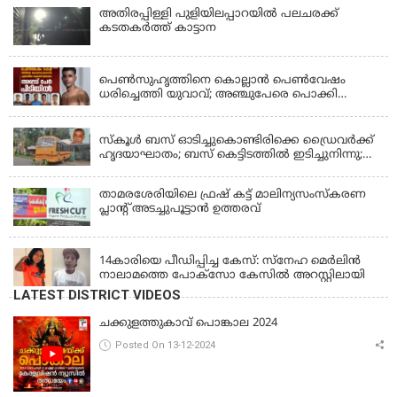
അതിരപ്പിള്ളി പുളിയിലപ്പാറയിൽ പലചരക്ക്
കടതകർത്ത് കാട്ടാന
KERALA
പെണ്‍സുഹൃത്തിനെ കൊല്ലാന്‍ പെണ്‍വേഷം
ധരിച്ചെത്തി യുവാവ്; അഞ്ചുപേരെ പൊക്കി
പൊലീസ്
KERALA
സ്കൂൾ ബസ് ഓടിച്ചുകൊണ്ടിരിക്കെ ഡ്രൈവർക്ക്
ഹൃദയാഘാതം; ബസ് കെട്ടിടത്തിൽ ഇടിച്ചുനിന്നു;
ഡ്രൈവർ മരിച്ചു, രണ്ട് കുട്ടികൾക്ക് പരിക്ക്
താമരശേരിയിലെ ഫ്രഷ് കട്ട് മാലിന്യസംസ്കരണ
പ്ലാന്റ് അടച്ചുപൂട്ടാൻ ഉത്തരവ്
KERALA
14കാരിയെ പീഡിപ്പിച്ച കേസ്: സ്നേഹ മെർലിൻ
നാലാമത്തെ പോക്‌സോ കേസിൽ അറസ്റ്റിലായി
LATEST DISTRICT VIDEOS
ചക്കുളത്തുകാവ് പൊങ്കാല 2024
Posted On 13-12-2024