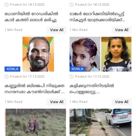
Posted On 18-12-2025
Posted On 18-12-2025
ധോണിയിൽ റോഡരികിൽ
ടാങ്കർ ലോറിക്കടിയിൽപ്പെട്ട്
കാർ കത്തി ഒരാൾ മരിച്ചു
സ്കൂട്ടർ യാത്രക്കാരിയ്ക്ക്
ദാരുണാന്ത്യം; അപകടം
View All
View All
1 Min Read
1 Min Read
കണ്ടോത്ത് ദേശീയ പാതയിൽ
KERALA
KERALA
Posted On 17-12-2025
Posted On 17-12-2025
കണ്ണൂരിൽ ബിജെപി നിയുക്ത
കളിക്കുന്നതിനിടയിൽ
നഗരസഭാ കൗൺസിലർക്ക് 36
പൊള്ളലേറ്റു;
വർഷം തടവുശിക്ഷ
ചികിത്സയിലായിരുന്ന രണ്ടാം
View All
View All
1 Min Read
1 Min Read
ക്ലാസ് വിദ്യാർത്ഥിനി മരിച്ചു