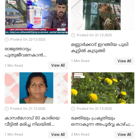
ഓടിച്ചയാൾ അറസ്റ്റിൽ.
Posted On 21-12-2025
Posted On 22-12-2025
മണ്ണാർക്കാട് ഇറങ്ങിയ പുലി
രാജ്യത്താദ്യം;
കൂട്ടിൽ കുടുങ്ങി
പുതുജീവനേകാൻ
View All
ഷിബുവിന്റെ ഹൃദയം
1 Min Read
View All
1 Min Read
എറണാകുളം സർക്കാർ
ജനറൽ
ആശുപത്രിയിലെത്തിച്ചു
Posted On 21-12-2025
Posted On 21-12-2025
കാസർഗോഡ് 80 കാരിയെ
ഭക്തിയും പ്രകൃതിയും
വീട്ടിൽ മരിച്ച നിലയിൽ
ഒന്നാകുന്ന അപൂര്‍വ്വ കാഴ്ച;
കണ്ടെത്തി
ഭക്തർക്ക്
View All
View All
1 Min Read
2 Min Read
കാഴ്ചാനുഭവമൊരുക്കി