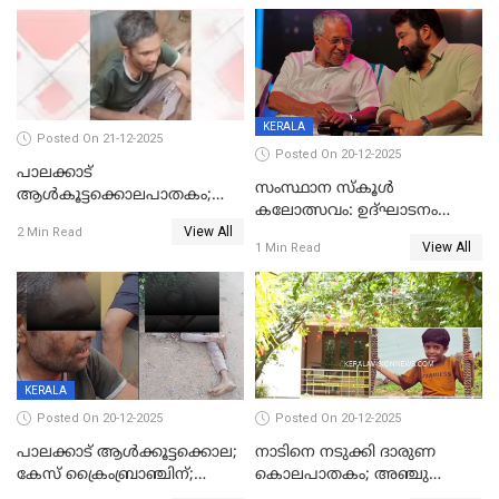
ശബരീ നന്ദനം
KERALA
Posted On 21-12-2025
Posted On 20-12-2025
പാലക്കാട്‌
സംസ്ഥാന സ്കൂൾ
ആൾകൂട്ടക്കൊലപാതകം;
കലോത്സവം: ഉദ്ഘാടനം
അന്വേഷണം
View All
മുഖ്യമന്ത്രി, സമാപനത്തിൽ
2 Min Read
ഊർജ്ജിതമാക്കിമാക്കി
View All
1 Min Read
മുഖ്യാതിഥിയായി
ക്രൈംബ്രാഞ്ച്
മോഹൻലാൽ
KERALA
Posted On 20-12-2025
Posted On 20-12-2025
പാലക്കാട് ആൾക്കൂട്ടക്കൊല;
നാടിനെ നടുക്കി ദാരുണ
കേസ് ക്രൈംബ്രാഞ്ചിന്;
കൊലപാതകം; അഞ്ചു
DYSPയുടെ നേതൃത്വത്തിൽ
വയസ്സുകാരനെ 'അമ്മ