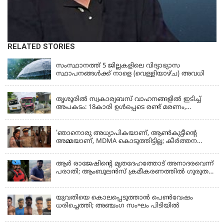
RELATED STORIES
KERALA
സംസ്ഥാനത്ത് 5 ജില്ലകളിലെ വിദ്യാഭ്യാസ
സ്ഥാപനങ്ങൾക്ക് നാളെ (വെള്ളിയാഴ്ച) അവധി
KERALA
തൃശൂരിൽ സ്വകാര്യബസ് വാഹനങ്ങളില്‍ ഇടിച്ച്
അപകടം: 18കാരി ഉൾപ്പെടെ രണ്ട് മരണം,
പത്തോളം പേർക്ക് പരിക്ക്
KERALA
'ഞാനൊരു അധ്യാപികയാണ്, ആണ്‍കുട്ടീന്റെ
അമ്മയാണ്‌, MDMA കൊടുത്തിട്ടില്ല; കീർത്തന
മാധ്യമങ്ങളോട്; പൊലീസ് കസ്റ്റഡിയിൽ വിട്ട്
കോടതി, ജാമ്യാപേക്ഷ തള്ളി
ആര്‍ രാജേഷിന്റെ മൃതദേഹത്തോട് അനാദരവെന്ന്
പരാതി; ആംബുലന്‍സ് ക്രമീകരണത്തില്‍ ഗുരുതര
വീഴ്ച; മൃതദേഹം ചാവക്കാട് വരെ എത്തിച്ചത്
ഫ്രീസര്‍ സംവിധാനം ഇല്ലാതെയെന്നും ആരോപണം
യുവതിയെ കൊലപ്പെടുത്താൻ പെൺവേഷം
ധരിച്ചെത്തി; അഞ്ചംഗ സംഘം പിടിയിൽ