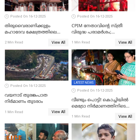
Posted On 16-12-2025
Posted On 16-12-2025
തിരുവൈരാണിക്കുളം
CPIM നേതാവിൻ്റെ സ്ത്രീ
മഹാദേവ ക്ഷേത്രത്തിലെ
വിരുദ്ധ പരാമർശം;
നടതുറപ്പ് മഹോത്സവത്തിന്
കേസെടുത്ത് പൊലീസ്
View All
View All
2 Min Read
1 Min Read
ജനുവരി 2 ന് തുടക്കമാകും
LATEST NEWS
Posted On 16-12-2025
Posted On 15-12-2025
വയനാട് തുരങ്കപാത
വീണ്ടും പൊട്ടി! കൊച്ചിയിൽ
നിർമാണം തുടരാം
മെട്രോ നിർമാണത്തിനിടെ
View All
കുടിവെള്ള പൈപ്പ് പൊട്ടി,
1 Min Read
View All
1 Min Read
റോഡിൽ ഗതാഗത കുരുക്ക്,
കലൂർ സ്റ്റേഡിയം റോഡ്
ഉപരോധിച്ച് കോൺഗ്രസ്