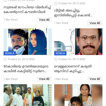
Posted On 25-12-2025
Posted On 24-12-2025
സുരേഷ് ഗോപിയെ വിമര്‍ശിച്ച്
വീട്ടിൽ അടച്ചിട്ടു,
കോണ്‍ഗ്രസ് കൗണ്‍സിലര്‍
ഇസ്തിരിപ്പെട്ടി കൊണ്ട്
View All
പൊള്ളിച്ചു; 8 മാസം
1 Min Read
View All
1 Min Read
ഗർഭിണിയായ യുവതിക്ക് ക്രൂര
മർദനം
KERALA
KERALA
Posted On 24-12-2025
Posted On 24-12-2025
80കാരിയെ ഊൺമേശയുടെ
വെള്ളമാണെന്ന് കരുതി
കാലിൽ കെട്ടിയിട്ട് സ്വർണവും
ആസിഡ് കുടിച്ചു;
പണവും കവർന്നു;
ചികിത്സയിലിരുന്ന ആള്‍
View All
View All
1 Min Read
1 Min Read
കൊച്ചുമകനും സുഹൃത്തും
മരിച്ചു
അറസ്റ്റിൽ