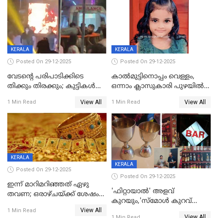
KERALA
KERALA
Posted On 29-12-2025
Posted On 29-12-2025
വേടന്റെ പരിപാടിക്കിടെ
കാൽമുട്ടിനൊപ്പം വെള്ളം,
തിക്കും തിരക്കും; കുട്ടികള്‍
ഒന്നാം ക്ലാസുകാരി പുഴയിൽ
ഉള്‍പ്പെടെ നിരവധി പേര്‍ക്ക്
മുങ്ങി മരിച്ചു; ദാരുണ സംഭവം
View All
View All
1 Min Read
1 Min Read
പരിക്ക്; പാളം മറികടന്ന
കുട്ടികൾക്കൊപ്പം
യുവാവ് ട്രെയിന്‍ തട്ടി മരിച്ചു
കളിക്കുന്നതിനിടെ
KERALA
KERALA
Posted On 29-12-2025
Posted On 29-12-2025
ഇന്ന് മാറിമറിഞ്ഞത് ഏഴു
'ഫിറ്റായാൽ' അളവ്
തവണ; ഒരാഴ്ചയ്ക്ക് ശേഷം
കുറയും,'സ്‌മോൾ കുറവ്
സ്വർണവിലയിൽ ഇടിവ്
View All
പിടികൂടി; ബാറിന് 25,000 രൂപ
1 Min Read
View All
1 Min Read