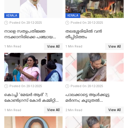
KERALA
KERALA
Posted On 20-12-2025
Posted On 20-12-2025
നാളെ സത്യപ്രതിജ്ഞ
തലശ്ശേരിയിൽ വൻ
നടക്കാനിരിക്കെ പഞ്ചായത്ത്
തീപ്പിടിത്തം
മെമ്പർ മരിച്ചു
View All
View All
1 Min Read
1 Min Read
Posted On 20-12-2025
Posted On 20-12-2025
കൊച്ചി 'മേയർ ആര്' ?;
പാലക്കാട്ടെ ആള്‍ക്കൂട്ട
കോണ്‍ഗ്രസ് കോര്‍ കമ്മിറ്റി
മര്‍ദനം; കൂടുതല്‍
യോഗം ചൊവ്വാഴ്ച
അറസ്റ്റുണ്ടാവും, മര്‍ദിച്ചത് 15
View All
View All
1 Min Read
2 Min Read
അംഗ സംഘമെന്ന് വിവരം