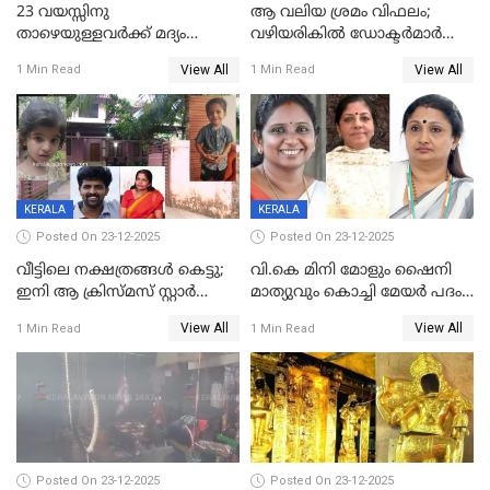
23 വയസ്സിനു
ആ വലിയ ശ്രമം വിഫലം;
താഴെയുള്ളവർക്ക് മദ്യം
വഴിയരികില്‍ ‌ഡോക്ടര്‍മാര്‍
നൽകിയതിനെതിരെ കർശന
ശസ്ത്രക്രിയ നടത്തിയ ലിനു
View All
View All
1 Min Read
1 Min Read
നടപടി;സ്ഥാപനങ്ങൾക്കെതിരെ
മരണത്തിന് കീഴടങ്ങി
രണ്ട് കേസുകൾ
KERALA
KERALA
Posted On 23-12-2025
Posted On 23-12-2025
വീട്ടിലെ നക്ഷത്രങ്ങൾ കെട്ടു;
വി.കെ മിനി മോളും ഷൈനി
ഇനി ആ ക്രിസ്മസ് സ്റ്റാർ
മാത്യുവും കൊച്ചി മേയർ പദം
മാത്രം; പൈതങ്ങൾക്ക്
പങ്കിടും; ദീപ്തി മേരി വർഗീസ്
View All
View All
1 Min Read
1 Min Read
വേണ്ടിയുള്ള
മേയറാകില്ല
പിടിവലിക്കിടയിൽ
അപ്പൂപ്പനെതിരെ പോക്സോ
കേസ് ഒടുവിൽ 4 ജീവനുകൾ
പൊലിഞ്ഞു
Posted On 23-12-2025
Posted On 23-12-2025