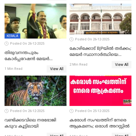
ഡെപ്യൂട്ടി മേയർ സ്ഥാനത്ത്
തന്നെ വിശദീകരിയ്ക്കുന്നു;
താഹിറിന് വിജയം
സത്യമിതാണ്
KERALA
Posted On 26-12-2025
Posted On 26-12-2025
കോഴിക്കോട് BJPയിൽ തർക്കം;
തിരുവനന്തപുരം
മേയർ സ്ഥാനാർത്ഥിയെ
കോര്‍പ്പറേഷന്‍ മേയര്‍
പരസ്യമായി പ്രഖ്യാപിച്ചില്ല
View All
തെരഞ്ഞെടുപ്പ്; സിപിഐഎം
2 Min Read
View All
1 Min Read
ഹൈക്കോടതിയിലേക്ക്;
സത്യപ്രതിജ്ഞ ചടങ്ങില്‍
ചട്ടലംഘനമെന്ന് പാർട്ടി
Posted On 26-12-2025
Posted On 25-12-2025
വണ്ടിക്കടവിലെ നരഭോജി
കരോള്‍ സംഘത്തിന് നേരെ
കടുവ കൂട്ടിലായി
ആക്രമണം; ഒരാള്‍ അറസ്റ്റില്‍