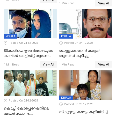
പൊള്ളിച്ചു; 8 മാസം
View All
1 Min Read
ഗർഭിണിയായ യുവതിക്ക് ക്രൂര
മർദനം
KERALA
KERALA
Posted On 24-12-2025
Posted On 24-12-2025
80കാരിയെ ഊൺമേശയുടെ
വെള്ളമാണെന്ന് കരുതി
കാലിൽ കെട്ടിയിട്ട് സ്വർണവും
ആസിഡ് കുടിച്ചു;
പണവും കവർന്നു;
ചികിത്സയിലിരുന്ന ആള്‍
View All
View All
1 Min Read
1 Min Read
കൊച്ചുമകനും സുഹൃത്തും
മരിച്ചു
അറസ്റ്റിൽ
KERALA
Posted On 24-12-2025
Posted On 23-12-2025
കൊച്ചി കോര്‍പ്പറേഷനിലെ
സ്കൂട്ടറും കാറും കൂട്ടിയിടിച്ച്
മേയര്‍ സ്ഥാനം;