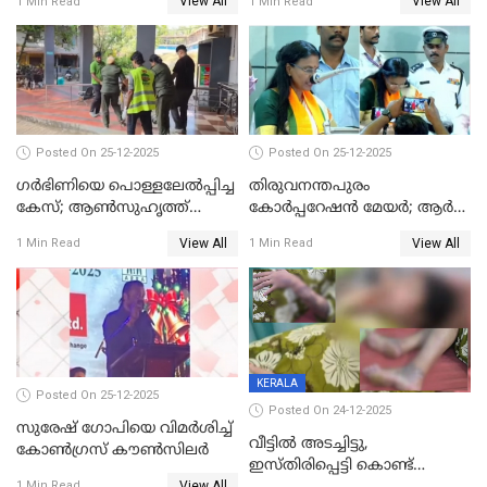
View All
View All
1 Min Read
1 Min Read
Posted On 25-12-2025
Posted On 25-12-2025
ഗര്‍ഭിണിയെ പൊള്ളലേല്‍പ്പിച്ച
തിരുവനന്തപുരം
കേസ്; ആണ്‍സുഹൃത്ത്
കോര്‍പ്പറേഷന്‍ മേയർ; ആര്‍
പിടിയില്‍
ശ്രീലേഖയ്ക്ക് മുൻതൂക്കം
View All
View All
1 Min Read
1 Min Read
KERALA
Posted On 25-12-2025
Posted On 24-12-2025
സുരേഷ് ഗോപിയെ വിമര്‍ശിച്ച്
വീട്ടിൽ അടച്ചിട്ടു,
കോണ്‍ഗ്രസ് കൗണ്‍സിലര്‍
ഇസ്തിരിപ്പെട്ടി കൊണ്ട്
View All
1 Min Read