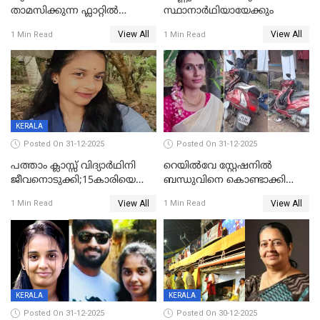
താമസിക്കുന്ന ഫ്ലാറ്റില്‍
സ്ഥാനാർഥിയായേക്കും
തൂങ്ങിമരിച്ച നിലയില്‍;
View All
View All
1 Min Read
1 Min Read
സംഭവം കൈതപ്പൊയിലില്‍
KERALA
Posted On 31-12-2025
Posted On 31-12-2025
പത്താം ക്ലാസ്സ് വിദ്യാര്‍ഥിനി
റെയിൽവേ സ്റ്റേഷനിൽ
ജീവനൊടുക്കി;15കാരിയെ
ബന്ധുവിനെ കൊണ്ടാക്കി
കണ്ടെത്തിയത്
മടങ്ങുന്നതിനിടെ ടോറസ്സ്
View All
View All
1 Min Read
1 Min Read
കിടപ്പുമുറിയില്‍ തൂങ്ങി മരിച്ച
ലോറി സ്കൂട്ടറിൽ ഇടിച്ചു :
നിലയിൽ
യുവതിക്ക് ദാരുണാന്ത്യം
KERALA
KERALA
Posted On 31-12-2025
Posted On 30-12-2025