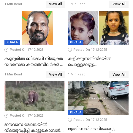
ദാരുണാന്ത്യം; അപകടം
View All
View All
1 Min Read
1 Min Read
കണ്ടോത്ത് ദേശീയ പാതയിൽ
KERALA
KERALA
Posted On 17-12-2025
Posted On 17-12-2025
കണ്ണൂരിൽ ബിജെപി നിയുക്ത
കളിക്കുന്നതിനിടയിൽ
നഗരസഭാ കൗൺസിലർക്ക് 36
പൊള്ളലേറ്റു;
വർഷം തടവുശിക്ഷ
ചികിത്സയിലായിരുന്ന രണ്ടാം
View All
View All
1 Min Read
1 Min Read
ക്ലാസ് വിദ്യാർത്ഥിനി മരിച്ചു
KERALA
Posted On 17-12-2025
Posted On 17-12-2025
ജനവാസ മേഖലയില്‍
മന്ത്രി സജി ചെറിയാന്റെ
നിലയുറപ്പിച്ച് കാട്ടുകൊമ്പന്‍