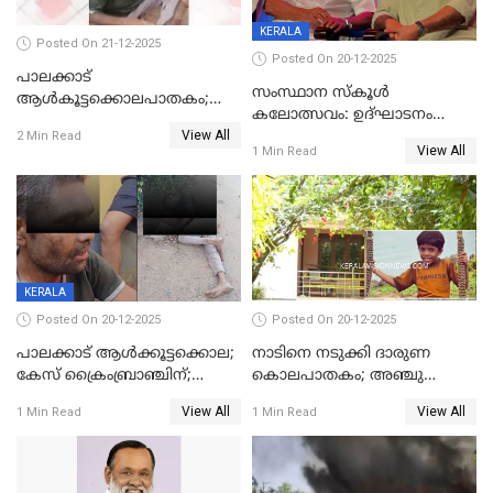
KERALA
Posted On 21-12-2025
Posted On 20-12-2025
പാലക്കാട്‌
സംസ്ഥാന സ്കൂൾ
ആൾകൂട്ടക്കൊലപാതകം;
കലോത്സവം: ഉദ്ഘാടനം
അന്വേഷണം
View All
മുഖ്യമന്ത്രി, സമാപനത്തിൽ
2 Min Read
ഊർജ്ജിതമാക്കിമാക്കി
View All
1 Min Read
മുഖ്യാതിഥിയായി
ക്രൈംബ്രാഞ്ച്
മോഹൻലാൽ
KERALA
Posted On 20-12-2025
Posted On 20-12-2025
പാലക്കാട് ആൾക്കൂട്ടക്കൊല;
നാടിനെ നടുക്കി ദാരുണ
കേസ് ക്രൈംബ്രാഞ്ചിന്;
കൊലപാതകം; അഞ്ചു
DYSPയുടെ നേതൃത്വത്തിൽ
വയസ്സുകാരനെ 'അമ്മ
View All
View All
1 Min Read
1 Min Read
അന്വേഷിക്കും
കഴുത്തുഞെരിച്ച് കൊന്നു