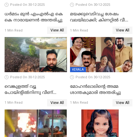
Posted On 30-12-2025
Posted On 30-12-2025
ധർമടം മുൻ എംഎല്‍എ കെ
മയക്കുവെടിവച്ച ശേഷം
കെ നാരായണന്‍ അന്തരിച്ചു
വലയിലാക്കി; കിണറ്റിൽ വീണ
കടുവയെ പുറത്തെത്തിച്ചു
View All
View All
1 Min Read
1 Min Read
KERALA
Posted On 30-12-2025
Posted On 30-12-2025
വെങ്കുളത്ത് വ്യൂ
മോഹന്‍ലാലിന്‍റെ അമ്മ
പോയിന്റിൽനിന്നു വീണ്
ശാന്തകുമാരി അന്തരിച്ചു
യുവാവ് മരിച്ചു
View All
View All
1 Min Read
1 Min Read