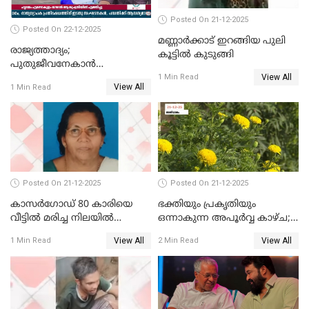
Posted On 21-12-2025
Posted On 22-12-2025
മണ്ണാർക്കാട് ഇറങ്ങിയ പുലി
രാജ്യത്താദ്യം;
കൂട്ടിൽ കുടുങ്ങി
പുതുജീവനേകാൻ
View All
ഷിബുവിന്റെ ഹൃദയം
1 Min Read
View All
1 Min Read
എറണാകുളം സർക്കാർ
ജനറൽ
ആശുപത്രിയിലെത്തിച്ചു
Posted On 21-12-2025
Posted On 21-12-2025
കാസർഗോഡ് 80 കാരിയെ
ഭക്തിയും പ്രകൃതിയും
വീട്ടിൽ മരിച്ച നിലയിൽ
ഒന്നാകുന്ന അപൂര്‍വ്വ കാഴ്ച;
കണ്ടെത്തി
ഭക്തർക്ക്
View All
View All
1 Min Read
2 Min Read
കാഴ്ചാനുഭവമൊരുക്കി
ശബരീ നന്ദനം