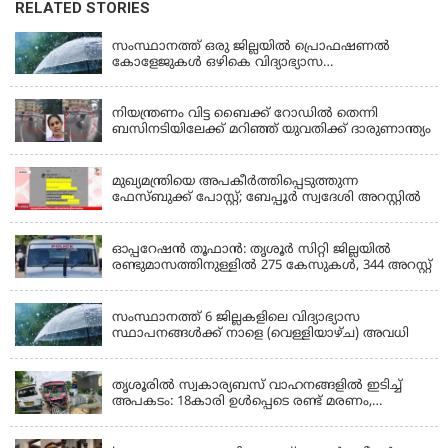
RELATED STORIES
KERALA
സംസ്ഥാനത്ത് ഒരു ജില്ലയിൽ പ്രൊഫഷണൽ
കോളേജുകൾ ഒഴികെ വിദ്യാഭ്യാസ
സ്ഥാപനങ്ങൾക്ക് നാളെ (ശനി) അവധി
KERALA
നിയന്ത്രണം വിട്ട ബൈക്ക് റോഡിൽ തെന്നി
ബസിനടിയിലേക്ക് മറിഞ്ഞ് യുവതിക്ക് ദാരുണാന്ത്യം
KERALA
മുഖ്യമന്ത്രിയെ അപകീർത്തിപ്പെടുത്തുന്ന
ഫേസ്‌ബുക്ക് പോസ്റ്റ്; ബേപ്പൂർ സ്വദേശി അറസ്റ്റിൽ
KERALA
ഓപ്പറേഷൻ തൂഫാൻ: തൃശൂർ സിറ്റി ജില്ലയിൽ
രണ്ടുമാസത്തിനുള്ളിൽ 275 കേസുകൾ, 344 അറസ്റ്റ്
KERALA
സംസ്ഥാനത്ത് 6 ജില്ലകളിലെ വിദ്യാഭ്യാസ
സ്ഥാപനങ്ങൾക്ക് നാളെ (വെള്ളിയാഴ്ച) അവധി
KERALA
തൃശൂരിൽ സ്വകാര്യബസ് വാഹനങ്ങളില്‍ ഇടിച്ച്
അപകടം: 18കാരി ഉൾപ്പെടെ രണ്ട് മരണം,
പത്തോളം പേർക്ക് പരിക്ക്
KERALA