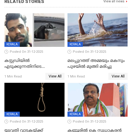
RELATED STORIES
View all news
KERALA
KERALA
Posted On 31-12-2025
Posted On 31-12-2025
കസ്റ്റഡിയിൽ
മലപ്പുറത്ത് അമ്മയും മകനും
എടുക്കുന്നതിനിടെ
പുഴയിൽ മുങ്ങി മരിച്ചു
വിലങ്ങുമായി രക്ഷപ്പെട്ട
View All
View All
1 Min Read
1 Min Read
വധശ്രമക്കേസ് പ്രതി പിടിയിൽ
KERALA
KERALA
Posted On 31-12-2025
Posted On 31-12-2025
യുവതി വാടകയ്ക്ക്
കണ്ണൂരിൽ കെ സുധാകരൻ