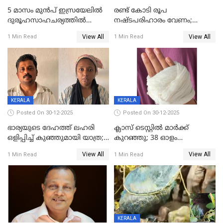
5 മാസം മുൻപ് ഇസ്രയേലിൽ
രണ്ട് കോടി രൂപ
ദുരൂഹസാഹചര്യത്തിൽ
നഷ്ടപരിഹാരം വേണം;
മരിച്ചനിലയിൽ കണ്ടെത്തിയ
ജിസിഡിഎക്ക് വക്കീൽ
View All
View All
1 Min Read
1 Min Read
മലയാളി യുവാവിന്റെ ഭാര്യയും
നോട്ടീസയച്ച് ഉമാ തോമസ്
മരിച്ചു
KERALA
KERALA
Posted On 30-12-2025
Posted On 30-12-2025
ഭാര്യയുടെ ദേഹത്ത് ലഹരി
ക്ലാസ് ടെസ്റ്റിൽ മാർക്ക്
ഒളിപ്പിച്ച് കുഞ്ഞുമായി യാത്ര;
കുറഞ്ഞു; 38 ഓളം
ഓട്ടോ വളഞ്ഞ് ദമ്പതികളെ
വിദ്യാർഥികളെ ട്യൂഷൻ
View All
View All
1 Min Read
1 Min Read
പിടികൂടി പൊലീസ്
സെന്ററിലെ അധ്യാപകന്‍
മർദിച്ചതായി പരാതി
KERALA