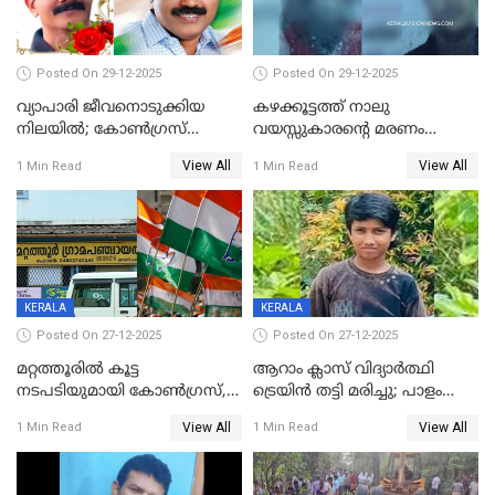
Posted On 29-12-2025
Posted On 29-12-2025
വ്യാപാരി ജീവനൊടുക്കിയ
കഴക്കൂട്ടത്ത് നാലു
നിലയില്‍; കോണ്‍ഗ്രസ്
വയസ്സുകാരന്റെ മരണം
കൗണ്‍സിലറുടെ
കൊലപാതകം: അമ്മയും
View All
View All
1 Min Read
1 Min Read
മാനസികപീഡനമെന്ന് കുറിപ്പ്
സുഹൃത്തും പൊലീസ്
കസ്റ്റഡിയിൽ
KERALA
KERALA
Posted On 27-12-2025
Posted On 27-12-2025
മറ്റത്തൂരിൽ കൂട്ട
ആറാം ക്ലാസ് വിദ്യാർത്ഥി
നടപടിയുമായി കോണ്‍ഗ്രസ്,
ട്രെയിൻ തട്ടി മരിച്ചു; പാളം
ബിജെപി പാളയത്തിലെത്തിയ
മുറിച്ചുകടക്കുന്നതിനിടെ
View All
View All
1 Min Read
1 Min Read
എട്ട് പേര്‍ ഉള്‍പ്പെടെ
അപകടം മലപ്പുറത്ത്
പത്തുപേരെ പുറത്താക്കി,
ചൊവ്വന്നൂരിലും നടപടി