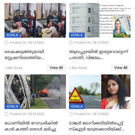
വാളയാറിൽ
KERALA
KERALA
Posted On 18-12-2025
Posted On 18-12-2025
കൈക്കുഞ്ഞുമായി
ആലപ്പുഴയിൽ ഇരട്ടവോട്ടെന്ന്
സ്റ്റേഷനിലെത്തിയ
പരാതി; വിജയം
യുവതിയ്ക്ക് മർദ്ദനം; സിഐ
റദ്ദാക്കണമെന്ന് വലിയമരം
View All
View All
1 Min Read
1 Min Read
കരണത്തടിച്ചു; CC ടിവി
വാർഡിലെ എൽഡിഎഫ്
ദൃശ്യങ്ങൾ പുറത്ത്
സ്ഥാനാർത്ഥി
KERALA
KERALA
Posted On 18-12-2025
Posted On 18-12-2025
ധോണിയിൽ റോഡരികിൽ
ടാങ്കർ ലോറിക്കടിയിൽപ്പെട്ട്
കാർ കത്തി ഒരാൾ മരിച്ചു
സ്കൂട്ടർ യാത്രക്കാരിയ്ക്ക്