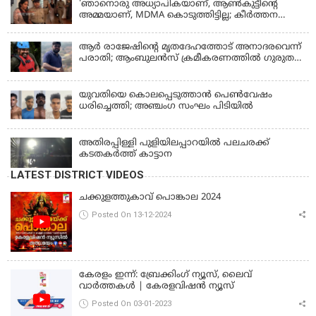
'ഞാനൊരു അധ്യാപികയാണ്, ആണ്‍കുട്ടീന്റെ
അമ്മയാണ്‌, MDMA കൊടുത്തിട്ടില്ല; കീർത്തന
മാധ്യമങ്ങളോട്; പൊലീസ് കസ്റ്റഡിയിൽ വിട്ട്
കോടതി, ജാമ്യാപേക്ഷ തള്ളി
ആര്‍ രാജേഷിന്റെ മൃതദേഹത്തോട് അനാദരവെന്ന്
പരാതി; ആംബുലന്‍സ് ക്രമീകരണത്തില്‍ ഗുരുതര
വീഴ്ച; മൃതദേഹം ചാവക്കാട് വരെ എത്തിച്ചത്
ഫ്രീസര്‍ സംവിധാനം ഇല്ലാതെയെന്നും ആരോപണം
യുവതിയെ കൊലപ്പെടുത്താൻ പെൺവേഷം
ധരിച്ചെത്തി; അഞ്ചംഗ സംഘം പിടിയിൽ
അതിരപ്പിള്ളി പുളിയിലപ്പാറയിൽ പലചരക്ക്
കടതകർത്ത് കാട്ടാന
LATEST DISTRICT VIDEOS
ചക്കുളത്തുകാവ് പൊങ്കാല 2024
Posted On 13-12-2024
കേരളം ഇന്ന്: ബ്രേക്കിംഗ് ന്യൂസ്, ലൈവ്
വാർത്തകൾ | കേരളവിഷൻ ന്യൂസ്
Posted On 03-01-2023