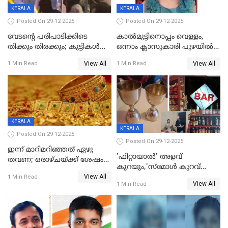
KERALA
KERALA
Posted On 29-12-2025
Posted On 29-12-2025
വേടന്റെ പരിപാടിക്കിടെ
കാൽമുട്ടിനൊപ്പം വെള്ളം,
തിക്കും തിരക്കും; കുട്ടികള്‍
ഒന്നാം ക്ലാസുകാരി പുഴയിൽ
ഉള്‍പ്പെടെ നിരവധി പേര്‍ക്ക്
മുങ്ങി മരിച്ചു; ദാരുണ സംഭവം
View All
View All
1 Min Read
1 Min Read
പരിക്ക്; പാളം മറികടന്ന
കുട്ടികൾക്കൊപ്പം
യുവാവ് ട്രെയിന്‍ തട്ടി മരിച്ചു
കളിക്കുന്നതിനിടെ
KERALA
KERALA
Posted On 29-12-2025
Posted On 29-12-2025
ഇന്ന് മാറിമറിഞ്ഞത് ഏഴു
'ഫിറ്റായാൽ' അളവ്
തവണ; ഒരാഴ്ചയ്ക്ക് ശേഷം
കുറയും,'സ്‌മോൾ കുറവ്
സ്വർണവിലയിൽ ഇടിവ്
View All
പിടികൂടി; ബാറിന് 25,000 രൂപ
1 Min Read
View All
1 Min Read
പിഴ