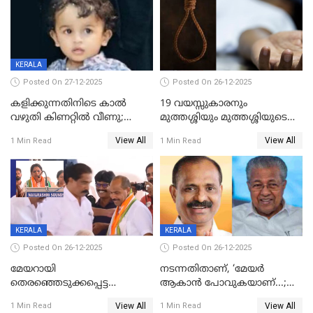
KERALA
Posted On 27-12-2025
Posted On 26-12-2025
കളിക്കുന്നതിനിടെ കാൽ
19 വയസ്സുകാരനും
വഴുതി കിണറ്റിൽ വീണു;
മുത്തശ്ശിയും മുത്തശ്ശിയുടെ
ഒന്നര വയസ്സുകാരന്
സഹോദരിയും വീട്ടിൽ തൂങ്ങി
View All
View All
1 Min Read
1 Min Read
ദാരുണാന്ത്യം
മരിച്ചനിലയിൽ
KERALA
KERALA
Posted On 26-12-2025
Posted On 26-12-2025
മേയറായി
നടന്നതിതാണ്, ‘മേയർ
തെരഞ്ഞെടുക്കപ്പെട്ട
ആകാൻ പോവുകയാണ്...;
ശേഷമുള്ള പി ഇന്ദിരയുടെ
ആവട്ടെ, അഭിനന്ദനങ്ങൾ’;
View All
View All
1 Min Read
1 Min Read
ആദ്യ വോട്ട് അസാധു; കണ്ണൂർ
മുഖ്യമന്ത്രിയുടെ ഓഫീസ്