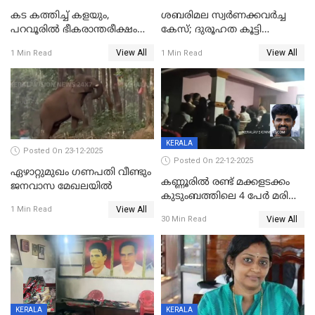
കട കത്തിച്ച് കളയും,
ശബരിമല സ്വര്‍ണക്കവര്‍ച്ച
പറവൂരില്‍ ഭീകരാന്തരീക്ഷം
കേസ്; ദുരൂഹത കൂട്ടി
സൃഷ്ടിച്ച് കുട്ടി ലഹരിസംഘം
വിദേശവ്യവസായിയുടെ മൊഴി
View All
View All
1 Min Read
1 Min Read
KERALA
Posted On 23-12-2025
Posted On 22-12-2025
ഏഴാറ്റുമുഖം ഗണപതി വീണ്ടും
കണ്ണൂരിൽ രണ്ട് മക്കളടക്കം
ജനവാസ മേഖലയിൽ
കുടുംബത്തിലെ 4 പേർ മരിച്ച
View All
നിലയിൽ
1 Min Read
View All
30 Min Read
KERALA
KERALA