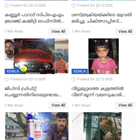
Posted On 22-12-2025
Posted On 22-12-2025
കണ്ണൂർ പാറാട് സിപിഐഎം
ശസ്ത്രക്രിയയ്‌ക്കിടെ യുവതി
ബ്രാഞ്ച് കമ്മിറ്റി ഓഫിസിൽ
മരിച്ചു; ചികിത്സാപ്പിഴവ്
തീയിട്ടു; നേതാക്കളുടെ
ആരോപിച്ച് ബന്ധുക്കൾ;
View All
View All
1 Min Read
1 Min Read
ചിത്രങ്ങളടക്കം കത്തിയ
സംഭവം മാവേലിക്കരയിൽ
നിലയിൽ
KERALA
KERALA
Posted On 22-12-2025
Posted On 22-12-2025
ജിപ്സി ഡ്രിഫ്റ്റ്
വീട്ടുമുറ്റത്തെ കുളത്തിൽ
ചെയ്യുന്നതിനിടെയുണ്ടായ
വീണ് മൂന്ന് വയസുകാരി
അപകടം; 14 വയസുകാരന്
മരിച്ചു
View All
View All
1 Min Read
1 Min Read
ദാരുണാന്ത്യം; ജീപ്സി
ഓടിച്ചയാൾ അറസ്റ്റിൽ.