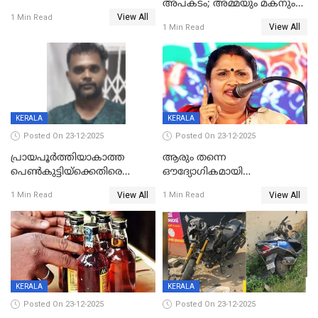
അപകടം; അമ്മയും മകനും
കോണ്‍ഗ്രസില്‍ അതൃപതി
View All
മരിച്ചു, മറ്റൊരു മകൻ
1 Min Read
രൂക്ഷം
View All
1 Min Read
ഗുരുതരാവസ്ഥയിൽ
KERALA
KERALA
Posted On 23-12-2025
Posted On 23-12-2025
പ്രായപൂർത്തിയാകാത്ത
ആരും തന്നെ
പെൺകുട്ടിയ്ക്കെതിരെ
ഔദ്യോഗികമായി
ലൈംഗികാതിക്രമം; 36കാരന്
അറിയിച്ചിട്ടില്ല, മേയറെ
View All
View All
1 Min Read
1 Min Read
59 വർഷം തടവും 90,൦൦൦ രൂപ
കണ്ടെത്താൻ ഇന്ന് കോർ
പിഴയും ശിക്ഷ
കമ്മിറ്റി കൂടിയില്ല';
അതൃപ്തിയുമായി ദീപ്തി മേരി
വർഗീസ്
KERALA
KERALA
Posted On 23-12-2025
Posted On 23-12-2025