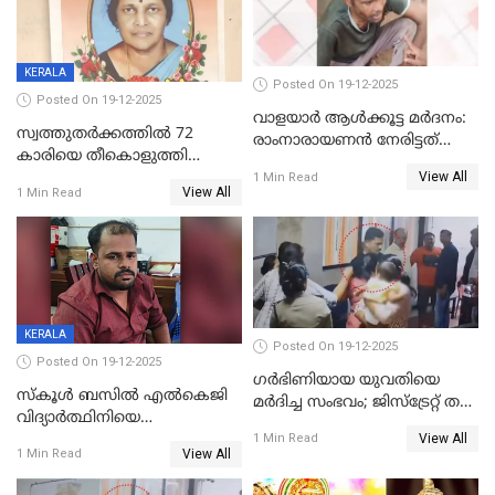
KERALA
Posted On 19-12-2025
Posted On 19-12-2025
വാളയാർ ആൾക്കൂട്ട മർദനം:
സ്വത്തുതര്‍ക്കത്തില്‍ 72
രാംനാരായണൻ നേരിട്ടത്
കാരിയെ തീകൊളുത്തി
കൊടും ക്രൂരത; ശരീരത്തിൽ
View All
കൊന്നു;
1 Min Read
നാൽപ്പതിലേറെ
View All
1 Min Read
ക്രൂരകൊലപാതകത്തില്‍
മുറിവുകളെന്ന് പോസ്റ്റ്‌മോർട്ടം
സഹോദരിപുത്രന് ജീവപര്യന്തം
റിപ്പോർട്ട്
KERALA
Posted On 19-12-2025
Posted On 19-12-2025
ഗര്‍ഭിണിയായ യുവതിയെ
സ്കൂൾ ബസിൽ എൽകെജി
മര്‍ദിച്ച സംഭവം; ജിസ്‌ട്രേറ്റ് തല
വിദ്യാര്‍ത്ഥിനിയെ
അന്വേഷണം വേണമെന്ന്
View All
ലൈംഗികമായി ഉപദ്രവിച്ചു;
1 Min Read
യുവതി
View All
1 Min Read
ക്ലീനര്‍ പിടിയിൽ