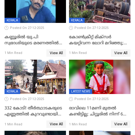
KERALA
KERALA
Posted On 27-12-2025
Posted On 27-12-2025
കണ്ണൂരിൽ യു.പി
കോണ്‍ക്രീറ്റ് മിക്‌സര്‍
സ്വദേശിയുടെ മരണത്തിൽ
കയറ്റിവന്ന ലോറി മറിഞ്ഞു;
അഞ്ചംഗ സംഘത്തിനെതിരെ
രണ്ടുപേര്‍ക്ക് ദാരുണാന്ത്യം;
View All
View All
1 Min Read
1 Min Read
കേസ്; തർക്കമുണ്ടായത്
അപകടം കണ്ണൂരിൽ
ഫേഷ്യലിന് 300 രൂപ
ആവശ്യപ്പെട്ടതിനെച്ചൊല്ലി
KERALA
LATEST NEWS
Posted On 27-12-2025
Posted On 27-12-2025
332 കോടി! തീർത്ഥാടകരുടെ
രാവിലെ 11മണി മുതൽ
എണ്ണത്തിൽ കുറവുണ്ടായിട്ടും
കണ്ടിട്ടില്ല; ചിറ്റൂരിൽ നിന്ന് 6
ശബരിമലയിൽ വരുമാനം
വയസ്സുകാരനെ കാണാതായി
View All
View All
1 Min Read
1 Min Read
കുതിച്ചുയരുന്നു