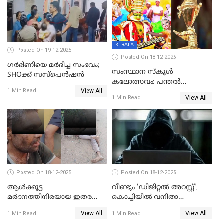
KERALA
Posted On 19-12-2025
Posted On 18-12-2025
ഗര്‍ഭിണിയെ മർദിച്ച സംഭവം;
സംസ്ഥാന സ്കൂൾ
SHOക്ക് സസ്പെൻഷൻ
കലോത്സവം: പന്തൽ
View All
കാൽനാട്ടൽ 20 ന്
1 Min Read
View All
1 Min Read
Posted On 18-12-2025
Posted On 18-12-2025
ആൾക്കൂട്ട
വീണ്ടും 'ഡിജിറ്റല്‍ അറസ്റ്റ്';
മർദനത്തിനിരയായ ഇതര
കൊച്ചിയില്‍ വനിതാ
സംസ്ഥാന തൊഴിലാളി മരിച്ചു;
ഡോക്ടര്‍ക്ക് നഷ്ടമായത് 6.38
View All
View All
1 Min Read
1 Min Read
നടുക്കുന്ന സംഭവം
കോടി രൂപ