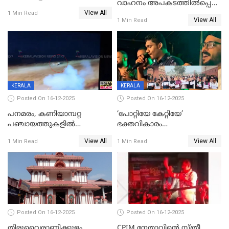
വാഹനം അപകടത്തിൽപ്പെട്ടു;
പടയപ്പ
View All
മന്ത്രിയും സംഘവും
1 Min Read
View All
1 Min Read
രക്ഷപ്പെട്ടത് തലനാരിടയ്ക്ക്
KERALA
KERALA
Posted On 16-12-2025
Posted On 16-12-2025
പനമരം, കണിയാമ്പറ്റ
‘പോറ്റിയേ കേറ്റിയേ’
പഞ്ചായത്തുകളിൽ
ഭക്തവികാരം
ബുധനാഴ്ച വിദ്യാഭ്യാസ
വ്രണപ്പെടുത്തിയെന്നു
View All
View All
1 Min Read
1 Min Read
സ്ഥാപനങ്ങൾക്ക് അവധി
ഡിജിപിക്ക് പരാതി; ശക്തമായ
നടപടി വേണമെന്നു
സിപിഐഎമ്മും
Posted On 16-12-2025
Posted On 16-12-2025
തിരുവൈരാണിക്കുളം
CPIM നേതാവിൻ്റെ സ്ത്രീ