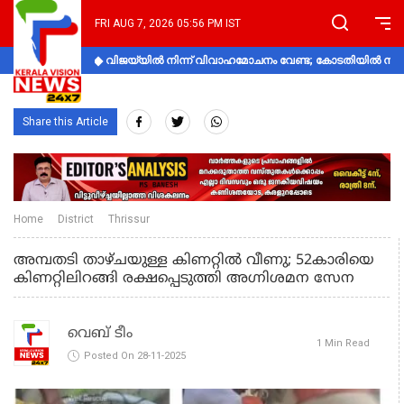
FRI AUG 7, 2026 05:56 PM IST
വിജയ്‌യിൽ നിന്ന് വിവാഹമോചനം വേണ്ട; കോടതിയിൽ നിലപാ
Share this Article
Home
District
Thrissur
അമ്പതടി താഴ്ചയുള്ള കിണറ്റിൽ വീണു; 52കാരിയെ
കിണറ്റിലിറങ്ങി രക്ഷപ്പെടുത്തി അഗ്നിശമന സേന
വെബ് ടീം
1 Min Read
Posted On 28-11-2025