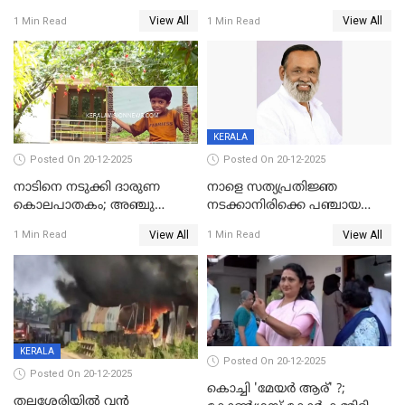
മുഖ്യമന്ത്രി, സമാപനത്തിൽ
DYSPയുടെ നേതൃത്വത്തിൽ
View All
View All
1 Min Read
1 Min Read
മുഖ്യാതിഥിയായി
അന്വേഷിക്കും
മോഹൻലാൽ
KERALA
Posted On 20-12-2025
Posted On 20-12-2025
നാടിനെ നടുക്കി ദാരുണ
നാളെ സത്യപ്രതിജ്ഞ
കൊലപാതകം; അഞ്ചു
നടക്കാനിരിക്കെ പഞ്ചായത്ത്
വയസ്സുകാരനെ 'അമ്മ
മെമ്പർ മരിച്ചു
View All
View All
1 Min Read
1 Min Read
കഴുത്തുഞെരിച്ച് കൊന്നു
KERALA
Posted On 20-12-2025
Posted On 20-12-2025
കൊച്ചി 'മേയർ ആര്' ?;
തലശ്ശേരിയിൽ വൻ