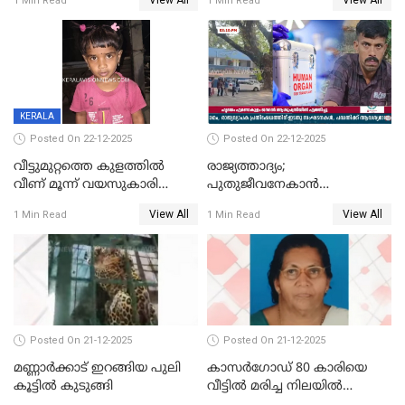
View All
View All
1 Min Read
1 Min Read
സംഭവം മാവേലിക്കരയിൽ
ദാരുണാന്ത്യം; ജീപ്സി
ഓടിച്ചയാൾ അറസ്റ്റിൽ.
KERALA
Posted On 22-12-2025
Posted On 22-12-2025
വീട്ടുമുറ്റത്തെ കുളത്തിൽ
രാജ്യത്താദ്യം;
വീണ് മൂന്ന് വയസുകാരി
പുതുജീവനേകാൻ
മരിച്ചു
ഷിബുവിന്റെ ഹൃദയം
View All
View All
1 Min Read
1 Min Read
എറണാകുളം സർക്കാർ
ജനറൽ
ആശുപത്രിയിലെത്തിച്ചു
Posted On 21-12-2025
Posted On 21-12-2025
മണ്ണാർക്കാട് ഇറങ്ങിയ പുലി
കാസർഗോഡ് 80 കാരിയെ
കൂട്ടിൽ കുടുങ്ങി
വീട്ടിൽ മരിച്ച നിലയിൽ
കണ്ടെത്തി