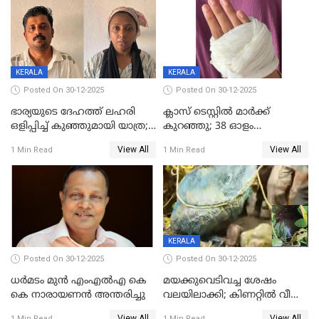
മരിച്ചു
KERALA
KERALA
Posted On 30-12-2025
Posted On 30-12-2025
ഭാര്യയുടെ ദേഹത്ത് ലഹരി
ക്ലാസ് ടെസ്റ്റിൽ മാർക്ക്
ഒളിപ്പിച്ച് കുഞ്ഞുമായി യാത്ര;
കുറഞ്ഞു; 38 ഓളം
ഓട്ടോ വളഞ്ഞ് ദമ്പതികളെ
വിദ്യാർഥികളെ ട്യൂഷൻ
View All
View All
1 Min Read
1 Min Read
പിടികൂടി പൊലീസ്
സെന്ററിലെ അധ്യാപകന്‍
മർദിച്ചതായി പരാതി
KERALA
Posted On 30-12-2025
Posted On 30-12-2025
ധർമടം മുൻ എംഎല്‍എ കെ
മയക്കുവെടിവച്ച ശേഷം
കെ നാരായണന്‍ അന്തരിച്ചു
വലയിലാക്കി; കിണറ്റിൽ വീണ
കടുവയെ പുറത്തെത്തിച്ചു
View All
View All
1 Min Read
1 Min Read