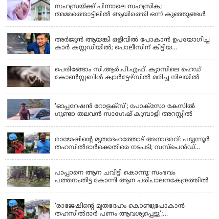
സഹസ്രയ്ക്ക് പിന്നാലെ സഹസ്രിക;
അമ്മത്തൊട്ടിലില്‍ ആയിരത്തി ഒന്ന് കുഞ്ഞുങ്ങള്‍
KERALA
അർജുൻ ആയങ്കി ഒളിവിൽ പോകാൻ ഉപയോഗിച്ച
കാർ കസ്റ്റഡിയിൽ; പൊലീസിന് കിട്ടിയ
വാഹനത്തിന്റെ ഉടമ അർജുന്റെ ഭാര്യ
പെരിങ്ങോം സി.ആർ.പി.എഫ്. ക്യാമ്പിലെ ഹെഡ്
കോൺസ്റ്റബിൾ ക്വാർട്ടേഴ്സിൽ മരിച്ച നിലയിൽ
LATEST NEWS
'ഓപ്പറേഷൻ റോളക്സ്'; പോക്സോ കേസിൽ
ഗുണ്ടാ തലവൻ സാഗേഷ് കുമ്പാളി അറസ്റ്റിൽ
KERALA
രാജേഷിന്റെ മൃതദേഹത്തോട് അനാദരവ്: പയ്യന്നൂർ
തഹസിൽദാർക്കെതിരെ നടപടി; സസ്പെൻഡ്
ചെയ്യാൻ നിർദേശം നൽകി മന്ത്രി
KERALA
പാപ്പാനെ ആന ചവിട്ടി കൊന്നു; സംഭവം
പത്തനംതിട്ട കോന്നി ആന പരിപാലനകേന്ദ്രത്തിൽ
KERALA
‘രാജേഷിന്‍റെ മൃതദേഹം കൊണ്ടുപോകാന്‍
തഹസില്‍ദാര്‍ പണം ആവശ്യപ്പെട്ടു’;