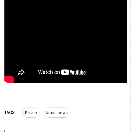
TAGS
Kerala
latest news