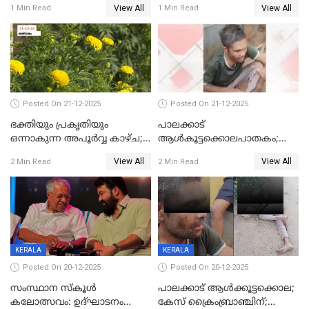
View All
View All
1 Min Read
1 Min Read
Posted On 21-12-2025
Posted On 21-12-2025
ഭക്തിയും പ്രകൃതിയും
പാലക്കാട്‌
ഒന്നാകുന്ന അപൂര്‍വ്വ കാഴ്ച;
ആൾകൂട്ടക്കൊലപാതകം;
ഭക്തർക്ക്
അന്വേഷണം
View All
View All
2 Min Read
2 Min Read
കാഴ്ചാനുഭവമൊരുക്കി
ഊർജ്ജിതമാക്കിമാക്കി
ശബരീ നന്ദനം
ക്രൈംബ്രാഞ്ച്
KERALA
KERALA
Posted On 20-12-2025
Posted On 20-12-2025
സംസ്ഥാന സ്കൂൾ
പാലക്കാട് ആൾക്കൂട്ടക്കൊല;
കലോത്സവം: ഉദ്ഘാടനം
കേസ് ക്രൈംബ്രാഞ്ചിന്;