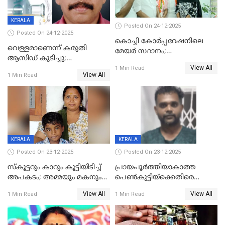
KERALA
Posted On 24-12-2025
Posted On 24-12-2025
കൊച്ചി കോര്‍പ്പറേഷനിലെ
വെള്ളമാണെന്ന് കരുതി
മേയര്‍ സ്ഥാനം;
ആസിഡ് കുടിച്ചു;
കോണ്‍ഗ്രസില്‍ അതൃപതി
View All
ചികിത്സയിലിരുന്ന ആള്‍
1 Min Read
രൂക്ഷം
View All
1 Min Read
മരിച്ചു
KERALA
KERALA
Posted On 23-12-2025
Posted On 23-12-2025
സ്കൂട്ടറും കാറും കൂട്ടിയിടിച്ച്
പ്രായപൂർത്തിയാകാത്ത
അപകടം; അമ്മയും മകനും
പെൺകുട്ടിയ്ക്കെതിരെ
മരിച്ചു, മറ്റൊരു മകൻ
ലൈംഗികാതിക്രമം; 36കാരന്
View All
View All
1 Min Read
1 Min Read
ഗുരുതരാവസ്ഥയിൽ
59 വർഷം തടവും 90,൦൦൦ രൂപ
പിഴയും ശിക്ഷ