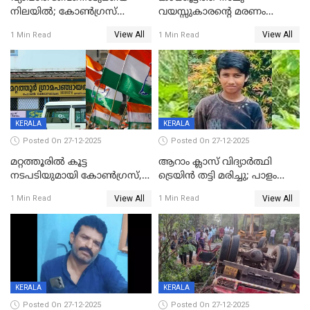
നിലയില്‍; കോണ്‍ഗ്രസ്
വയസ്സുകാരന്റെ മരണം
കൗണ്‍സിലറുടെ
കൊലപാതകം: അമ്മയും
View All
View All
1 Min Read
1 Min Read
മാനസികപീഡനമെന്ന് കുറിപ്പ്
സുഹൃത്തും പൊലീസ്
കസ്റ്റഡിയിൽ
KERALA
KERALA
Posted On 27-12-2025
Posted On 27-12-2025
മറ്റത്തൂരിൽ കൂട്ട
ആറാം ക്ലാസ് വിദ്യാർത്ഥി
നടപടിയുമായി കോണ്‍ഗ്രസ്,
ട്രെയിൻ തട്ടി മരിച്ചു; പാളം
ബിജെപി പാളയത്തിലെത്തിയ
മുറിച്ചുകടക്കുന്നതിനിടെ
View All
View All
1 Min Read
1 Min Read
എട്ട് പേര്‍ ഉള്‍പ്പെടെ
അപകടം മലപ്പുറത്ത്
പത്തുപേരെ പുറത്താക്കി,
ചൊവ്വന്നൂരിലും നടപടി
KERALA
KERALA
Posted On 27-12-2025
Posted On 27-12-2025