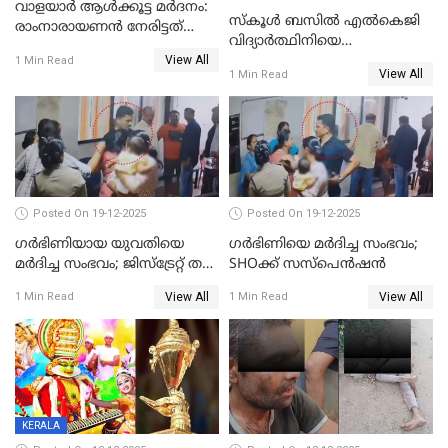
വാളയാർ ആൾക്കൂട്ട മർദനം:
സ്കൂൾ ബസിൽ എൽകെജി
രാംനാരായണൻ നേരിട്ടത്
വിദ്യാര്‍ത്ഥിനിയെ
കൊടും ക്രൂരത; ശരീരത്തിൽ
View All
ലൈംഗികമായി ഉപദ്രവിച്ചു;
1 Min Read
നാൽപ്പതിലേറെ
View All
1 Min Read
ക്ലീനര്‍ പിടിയിൽ
മുറിവുകളെന്ന് പോസ്റ്റ്‌മോർട്ടം
റിപ്പോർട്ട്
Posted On 19-12-2025
Posted On 19-12-2025
ഗര്‍ഭിണിയായ യുവതിയെ
ഗര്‍ഭിണിയെ മർദിച്ച സംഭവം;
മര്‍ദിച്ച സംഭവം; ജിസ്‌ട്രേറ്റ് തല
SHOക്ക് സസ്പെൻഷൻ
അന്വേഷണം വേണമെന്ന്
View All
View All
1 Min Read
1 Min Read
യുവതി
KERALA