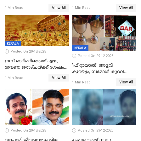
ഉള്‍പ്പെടെ നിരവധി പേര്‍ക്ക്
മുങ്ങി മരിച്ചു; ദാരുണ സംഭവം
View All
View All
1 Min Read
1 Min Read
പരിക്ക്; പാളം മറികടന്ന
കുട്ടികൾക്കൊപ്പം
യുവാവ് ട്രെയിന്‍ തട്ടി മരിച്ചു
കളിക്കുന്നതിനിടെ
KERALA
KERALA
Posted On 29-12-2025
Posted On 29-12-2025
ഇന്ന് മാറിമറിഞ്ഞത് ഏഴു
'ഫിറ്റായാൽ' അളവ്
തവണ; ഒരാഴ്ചയ്ക്ക് ശേഷം
കുറയും,'സ്‌മോൾ കുറവ്
സ്വർണവിലയിൽ ഇടിവ്
View All
പിടികൂടി; ബാറിന് 25,000 രൂപ
1 Min Read
View All
1 Min Read
പിഴ
Posted On 29-12-2025
Posted On 29-12-2025
വ്യാപാരി ജീവനൊടുക്കിയ
കഴക്കൂട്ടത്ത് നാലു