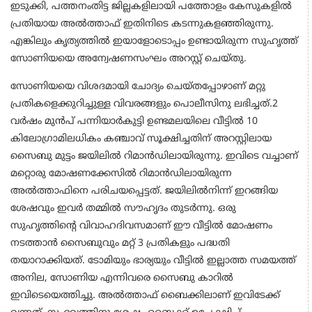
ഇടുക്കി, പത്തനംതിട്ട ജില്ലകളിലായി പത്തോളം കേസുകളിൽ
പ്രതിയായ അൽത്താഫ് ഇതിനിടെ കടന്നുകളഞ്ഞിരുന്നു.
എങ്കിലും കൃത്യത്തിൽ ഇയാളോടൊപ്പം ഉണ്ടായിരുന്ന സുഹൃത്ത്
സോണിയയെ അന്വേഷണസംഘം അറസ്റ്റ് ചെയ്തു.
സോണിയയെ വിശദമായി ചോദ്യം ചെയ്തപ്പോഴാണ് മറ്റു
പ്രതികളെക്കുറിച്ചുള്ള വിവരങ്ങളും പൊലീസിനു ലഭിച്ചത്.2
വർഷം മുൻപ് പന്നിയാർകുട്ടി ഉണ്ടമലയിലെ വീട്ടിൽ 10
കിലോഗ്രാമിലധികം കഞ്ചാവ് സൂക്ഷിച്ചതിന് അറസ്റ്റിലായ
സൈബു മുട്ടം ജയിലിൽ റിമാൻഡിലായിരുന്നു. ഇവിടെ വച്ചാണ്
മറ്റൊരു മോഷണക്കേസിൽ റിമാൻഡിലായിരുന്ന
അൽത്താഫിനെ പരിചയപ്പെട്ടത്. ജയിലിൽനിന്ന് ഇറങ്ങിയ
ശേഷവും ഇവർ തമ്മിൽ സൗഹൃദം തുടർന്നു. ഒരു
സുഹൃത്തിന്റെ വിവാഹദിവസമാണ് ഈ വീട്ടിൽ മോഷണം
നടത്താൻ സൈബുവും മറ്റ് 3 പ്രതികളും പദ്ധതി
തയാറാക്കിയത്. ടോമിയും ഭാര്യയും വീട്ടിൽ ഇല്ലാത്ത സമയത്ത്
അനില, സോണിയ എന്നിവരെ സൈബു കാറിൽ
ഇവിടെയെത്തിച്ചു. അൽത്താഫ് ബൈക്കിലാണ് ഇവിടേക്ക്