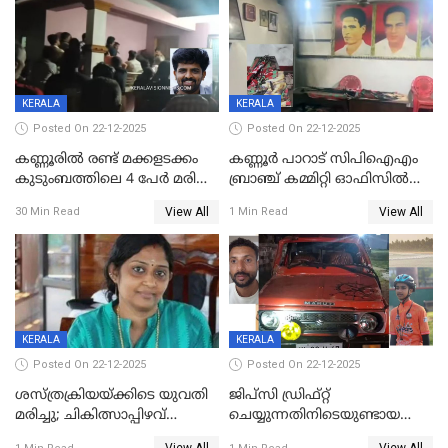
KERALA
KERALA
Posted On 22-12-2025
Posted On 22-12-2025
കണ്ണൂരിൽ രണ്ട് മക്കളടക്കം
കണ്ണൂർ പാറാട് സിപിഐഎം
കുടുംബത്തിലെ 4 പേർ മരിച്ച
ബ്രാഞ്ച് കമ്മിറ്റി ഓഫിസിൽ
നിലയിൽ
തീയിട്ടു; നേതാക്കളുടെ
View All
View All
30 Min Read
1 Min Read
ചിത്രങ്ങളടക്കം കത്തിയ
നിലയിൽ
KERALA
KERALA
Posted On 22-12-2025
Posted On 22-12-2025
ശസ്ത്രക്രിയയ്‌ക്കിടെ യുവതി
ജിപ്സി ഡ്രിഫ്റ്റ്
മരിച്ചു; ചികിത്സാപ്പിഴവ്
ചെയ്യുന്നതിനിടെയുണ്ടായ
ആരോപിച്ച് ബന്ധുക്കൾ;
അപകടം; 14 വയസുകാരന്