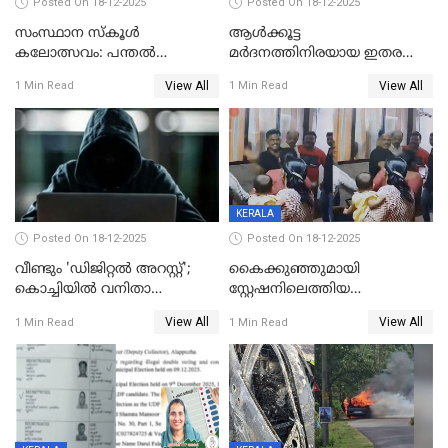
Posted On 18-12-2025
Posted On 18-12-2025
സംസ്ഥാന സ്കൂൾ
ആൾക്കൂട്ട
കലോത്സവം: പന്തൽ
മർദനത്തിനിരയായ ഇതര
കാൽനാട്ടൽ 20 ന്
സംസ്ഥാന തൊഴിലാളി മരിച്ചു;
View All
View All
1 Min Read
1 Min Read
നടുക്കുന്ന സംഭവം
വാളയാറിൽ
KERALA
Posted On 18-12-2025
Posted On 18-12-2025
വീണ്ടും 'ഡിജിറ്റല്‍ അറസ്റ്റ്';
കൈക്കുഞ്ഞുമായി
കൊച്ചിയില്‍ വനിതാ
സ്റ്റേഷനിലെത്തിയ
ഡോക്ടര്‍ക്ക് നഷ്ടമായത് 6.38
യുവതിയ്ക്ക് മർദ്ദനം; സിഐ
View All
View All
1 Min Read
1 Min Read
കോടി രൂപ
കരണത്തടിച്ചു; CC ടിവി
ദൃശ്യങ്ങൾ പുറത്ത്