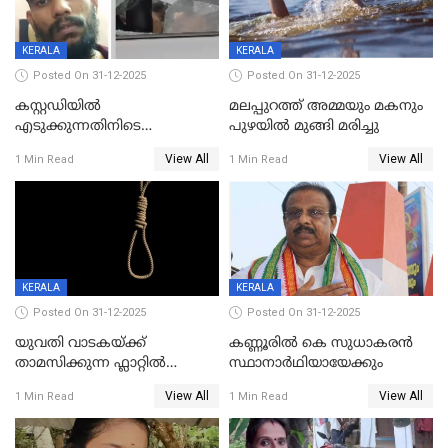
KERALA
KERALA
Posted On 31-12-2025
Posted On 31-12-2025
കസ്റ്റഡിയിൽ
മലപ്പുറത്ത് അമ്മയും മകനും
എടുക്കുന്നതിനിടെ
പുഴയിൽ മുങ്ങി മരിച്ചു
വിലങ്ങുമായി രക്ഷപ്പെട്ട
View All
View All
1 Min Read
1 Min Read
വധശ്രമക്കേസ് പ്രതി പിടിയിൽ
KERALA
KERALA
Posted On 31-12-2025
Posted On 31-12-2025
യുവതി വാടകയ്ക്ക്
കണ്ണൂരിൽ കെ സുധാകരൻ
താമസിക്കുന്ന ഫ്ലാറ്റില്‍
സ്ഥാനാർഥിയായേക്കും
തൂങ്ങിമരിച്ച നിലയില്‍;
View All
View All
1 Min Read
1 Min Read
സംഭവം കൈതപ്പൊയിലില്‍