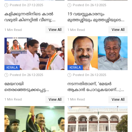
Posted On 27-12-2025
Posted On 26-12-2025
കളിക്കുന്നതിനിടെ കാൽ
19 വയസ്സുകാരനും
വഴുതി കിണറ്റിൽ വീണു;
മുത്തശ്ശിയും മുത്തശ്ശിയുടെ
ഒന്നര വയസ്സുകാരന്
സഹോദരിയും വീട്ടിൽ തൂങ്ങി
View All
View All
1 Min Read
1 Min Read
ദാരുണാന്ത്യം
മരിച്ചനിലയിൽ
KERALA
KERALA
Posted On 26-12-2025
Posted On 26-12-2025
മേയറായി
നടന്നതിതാണ്, ‘മേയർ
തെരഞ്ഞെടുക്കപ്പെട്ട
ആകാൻ പോവുകയാണ്...;
ശേഷമുള്ള പി ഇന്ദിരയുടെ
ആവട്ടെ, അഭിനന്ദനങ്ങൾ’;
View All
View All
1 Min Read
1 Min Read
ആദ്യ വോട്ട് അസാധു; കണ്ണൂർ
മുഖ്യമന്ത്രിയുടെ ഓഫീസ്
ഡെപ്യൂട്ടി മേയർ സ്ഥാനത്ത്
തന്നെ വിശദീകരിയ്ക്കുന്നു;
താഹിറിന് വിജയം
സത്യമിതാണ്