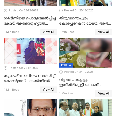
Posted On 25-12-2025
Posted On 25-12-2025
ഗര്‍ഭിണിയെ പൊള്ളലേല്‍പ്പിച്ച
തിരുവനന്തപുരം
കേസ്; ആണ്‍സുഹൃത്ത്
കോര്‍പ്പറേഷന്‍ മേയർ; ആര്‍
പിടിയില്‍
ശ്രീലേഖയ്ക്ക് മുൻതൂക്കം
View All
View All
1 Min Read
1 Min Read
KERALA
Posted On 25-12-2025
Posted On 24-12-2025
സുരേഷ് ഗോപിയെ വിമര്‍ശിച്ച്
വീട്ടിൽ അടച്ചിട്ടു,
കോണ്‍ഗ്രസ് കൗണ്‍സിലര്‍
ഇസ്തിരിപ്പെട്ടി കൊണ്ട്
View All
പൊള്ളിച്ചു; 8 മാസം
1 Min Read
View All
1 Min Read
ഗർഭിണിയായ യുവതിക്ക് ക്രൂര
മർദനം