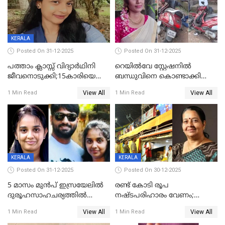
KERALA
Posted On 31-12-2025
Posted On 31-12-2025
പത്താം ക്ലാസ്സ് വിദ്യാര്‍ഥിനി
റെയിൽവേ സ്റ്റേഷനിൽ
ജീവനൊടുക്കി;15കാരിയെ
ബന്ധുവിനെ കൊണ്ടാക്കി
കണ്ടെത്തിയത്
മടങ്ങുന്നതിനിടെ ടോറസ്സ്
View All
View All
1 Min Read
1 Min Read
കിടപ്പുമുറിയില്‍ തൂങ്ങി മരിച്ച
ലോറി സ്കൂട്ടറിൽ ഇടിച്ചു :
നിലയിൽ
യുവതിക്ക് ദാരുണാന്ത്യം
KERALA
KERALA
Posted On 31-12-2025
Posted On 30-12-2025
5 മാസം മുൻപ് ഇസ്രയേലിൽ
രണ്ട് കോടി രൂപ
ദുരൂഹസാഹചര്യത്തിൽ
നഷ്ടപരിഹാരം വേണം;
മരിച്ചനിലയിൽ കണ്ടെത്തിയ
ജിസിഡിഎക്ക് വക്കീൽ
View All
View All
1 Min Read
1 Min Read
മലയാളി യുവാവിന്റെ ഭാര്യയും
നോട്ടീസയച്ച് ഉമാ തോമസ്