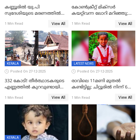
കണ്ണൂരിൽ യു.പി
കോണ്‍ക്രീറ്റ് മിക്‌സര്‍
സ്വദേശിയുടെ മരണത്തിൽ
കയറ്റിവന്ന ലോറി മറിഞ്ഞു;
അഞ്ചംഗ സംഘത്തിനെതിരെ
രണ്ടുപേര്‍ക്ക് ദാരുണാന്ത്യം;
View All
View All
1 Min Read
1 Min Read
കേസ്; തർക്കമുണ്ടായത്
അപകടം കണ്ണൂരിൽ
ഫേഷ്യലിന് 300 രൂപ
ആവശ്യപ്പെട്ടതിനെച്ചൊല്ലി
KERALA
LATEST NEWS
Posted On 27-12-2025
Posted On 27-12-2025
332 കോടി! തീർത്ഥാടകരുടെ
രാവിലെ 11മണി മുതൽ
എണ്ണത്തിൽ കുറവുണ്ടായിട്ടും
കണ്ടിട്ടില്ല; ചിറ്റൂരിൽ നിന്ന് 6
ശബരിമലയിൽ വരുമാനം
വയസ്സുകാരനെ കാണാതായി
View All
View All
1 Min Read
1 Min Read
കുതിച്ചുയരുന്നു
KERALA