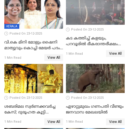
അപ്പൂപ്പനെതിരെ പോക്സോ
കേസ് ഒടുവിൽ 4 ജീവനുകൾ
പൊലിഞ്ഞു
KERALA
Posted On 23-12-2025
Posted On 23-12-2025
കട കത്തിച്ച് കളയും,
വി.കെ മിനി മോളും ഷൈനി
പറവൂരില്‍ ഭീകരാന്തരീക്ഷം
മാത്യുവും കൊച്ചി മേയർ പദം
സൃഷ്ടിച്ച് കുട്ടി ലഹരിസംഘം
View All
പങ്കിടും; ദീപ്തി മേരി വർഗീസ്
1 Min Read
View All
1 Min Read
മേയറാകില്ല
Posted On 23-12-2025
Posted On 23-12-2025
ശബരിമല സ്വര്‍ണക്കവര്‍ച്ച
ഏഴാറ്റുമുഖം ഗണപതി വീണ്ടും
കേസ്; ദുരൂഹത കൂട്ടി
ജനവാസ മേഖലയിൽ
വിദേശവ്യവസായിയുടെ മൊഴി
View All
View All
1 Min Read
1 Min Read