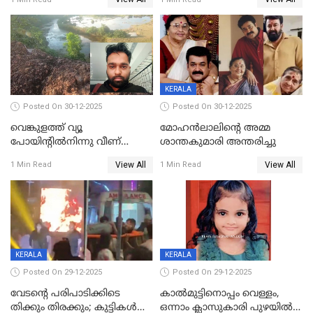
KERALA
Posted On 30-12-2025
Posted On 30-12-2025
വെങ്കുളത്ത് വ്യൂ
മോഹന്‍ലാലിന്‍റെ അമ്മ
പോയിന്റിൽനിന്നു വീണ്
ശാന്തകുമാരി അന്തരിച്ചു
യുവാവ് മരിച്ചു
View All
View All
1 Min Read
1 Min Read
KERALA
KERALA
Posted On 29-12-2025
Posted On 29-12-2025
വേടന്റെ പരിപാടിക്കിടെ
കാൽമുട്ടിനൊപ്പം വെള്ളം,
തിക്കും തിരക്കും; കുട്ടികള്‍
ഒന്നാം ക്ലാസുകാരി പുഴയിൽ