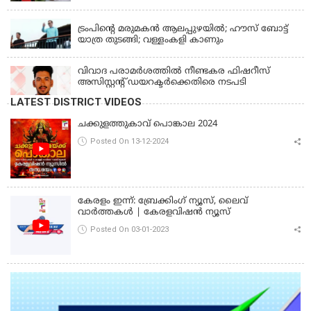
ഗുരുതരആരോപണം
LATEST NEWS
ട്രംപിന്റെ മരുമകന്‍ ആലപ്പുഴയില്‍; ഹൗസ് ബോട്ട്
യാത്ര തുടങ്ങി; വള്ളംകളി കാണും
വിവാദ പരാമര്‍ശത്തില്‍ നീണ്ടകര ഫിഷറീസ്
അസിസ്റ്റന്റ് ഡയറക്ടര്‍ക്കെതിരെ നടപടി
LATEST DISTRICT VIDEOS
ചക്കുളത്തുകാവ് പൊങ്കാല 2024
Posted On 13-12-2024
കേരളം ഇന്ന്: ബ്രേക്കിംഗ് ന്യൂസ്, ലൈവ്
വാർത്തകൾ | കേരളവിഷൻ ന്യൂസ്
Posted On 03-01-2023