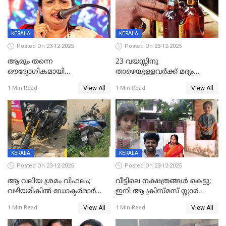
KERALA
KERALA
Posted On 23-12-2025
Posted On 23-12-2025
ആരും തന്നെ
23 വയസ്സിനു
ഔദ്യോഗികമായി
താഴെയുള്ളവർക്ക് മദ്യം
അറിയിച്ചിട്ടില്ല, മേയറെ
നൽകിയതിനെതിരെ കർശന
View All
View All
1 Min Read
1 Min Read
കണ്ടെത്താൻ ഇന്ന് കോർ
നടപടി;സ്ഥാപനങ്ങൾക്കെതിരെ
കമ്മിറ്റി കൂടിയില്ല';
രണ്ട് കേസുകൾ
അതൃപ്തിയുമായി ദീപ്തി മേരി
വർഗീസ്
KERALA
KERALA
Posted On 23-12-2025
Posted On 23-12-2025
ആ വലിയ ശ്രമം വിഫലം;
വീട്ടിലെ നക്ഷത്രങ്ങൾ കെട്ടു;
വഴിയരികില്‍ ‌ഡോക്ടര്‍മാര്‍
ഇനി ആ ക്രിസ്മസ് സ്റ്റാർ
ശസ്ത്രക്രിയ നടത്തിയ ലിനു
മാത്രം; പൈതങ്ങൾക്ക്
View All
View All
1 Min Read
1 Min Read
മരണത്തിന് കീഴടങ്ങി
വേണ്ടിയുള്ള
പിടിവലിക്കിടയിൽ