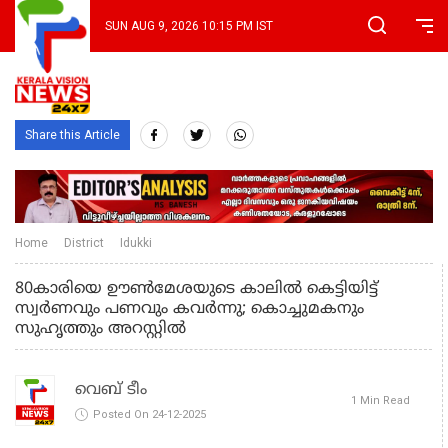
SUN AUG 9, 2026 10:15 PM IST
Share this Article
Home
District
Idukki
80കാരിയെ ഊൺമേശയുടെ കാലിൽ കെട്ടിയിട്ട്
സ്വർണവും പണവും കവർന്നു; കൊച്ചുമകനും
സുഹൃത്തും അറസ്റ്റിൽ
വെബ് ടീം
1 Min Read
Posted On 24-12-2025