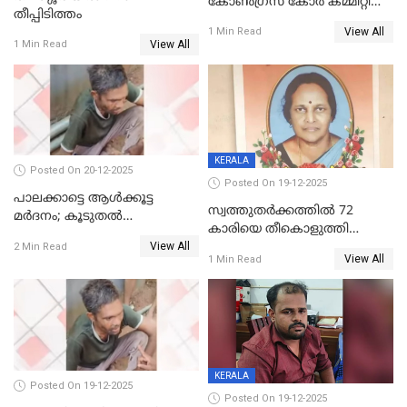
കോണ്‍ഗ്രസ് കോര്‍ കമ്മിറ്റി
തീപ്പിടിത്തം
യോഗം ചൊവ്വാഴ്ച
View All
1 Min Read
View All
1 Min Read
KERALA
Posted On 20-12-2025
Posted On 19-12-2025
പാലക്കാട്ടെ ആള്‍ക്കൂട്ട
സ്വത്തുതര്‍ക്കത്തില്‍ 72
മര്‍ദനം; കൂടുതല്‍
കാരിയെ തീകൊളുത്തി
അറസ്റ്റുണ്ടാവും, മര്‍ദിച്ചത് 15
View All
കൊന്നു;
2 Min Read
അംഗ സംഘമെന്ന് വിവരം
View All
1 Min Read
ക്രൂരകൊലപാതകത്തില്‍
സഹോദരിപുത്രന് ജീവപര്യന്തം
KERALA
Posted On 19-12-2025
Posted On 19-12-2025