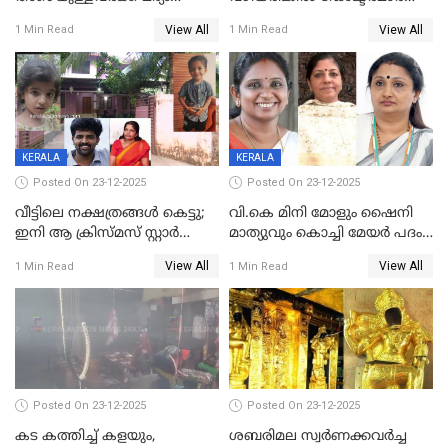
നൽകിയതിനെതിരെ കർശന
ശസ്ത്രക്രിയ നടത്തിയ ലിനു
View All
View All
1 Min Read
1 Min Read
നടപടി;സ്ഥാപനങ്ങൾക്കെതിരെ
മരണത്തിന് കീഴടങ്ങി
രണ്ട് കേസുകൾ
KERALA
KERALA
Posted On 23-12-2025
Posted On 23-12-2025
വീട്ടിലെ നക്ഷത്രങ്ങൾ കെട്ടു;
വി.കെ മിനി മോളും ഷൈനി
ഇനി ആ ക്രിസ്മസ് സ്റ്റാർ
മാത്യുവും കൊച്ചി മേയർ പദം
മാത്രം; പൈതങ്ങൾക്ക്
പങ്കിടും; ദീപ്തി മേരി വർഗീസ്
View All
View All
1 Min Read
1 Min Read
വേണ്ടിയുള്ള
മേയറാകില്ല
പിടിവലിക്കിടയിൽ
അപ്പൂപ്പനെതിരെ പോക്സോ
കേസ് ഒടുവിൽ 4 ജീവനുകൾ
പൊലിഞ്ഞു
Posted On 23-12-2025
Posted On 23-12-2025
കട കത്തിച്ച് കളയും,
ശബരിമല സ്വര്‍ണക്കവര്‍ച്ച