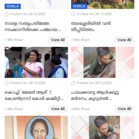
KERALA
KERALA
Posted On 20-12-2025
Posted On 20-12-2025
നാളെ സത്യപ്രതിജ്ഞ
തലശ്ശേരിയിൽ വൻ
നടക്കാനിരിക്കെ പഞ്ചായത്ത്
തീപ്പിടിത്തം
മെമ്പർ മരിച്ചു
View All
View All
1 Min Read
1 Min Read
Posted On 20-12-2025
Posted On 20-12-2025
കൊച്ചി 'മേയർ ആര്' ?;
പാലക്കാട്ടെ ആള്‍ക്കൂട്ട
കോണ്‍ഗ്രസ് കോര്‍ കമ്മിറ്റി
മര്‍ദനം; കൂടുതല്‍
യോഗം ചൊവ്വാഴ്ച
അറസ്റ്റുണ്ടാവും, മര്‍ദിച്ചത് 15
View All
View All
1 Min Read
2 Min Read
അംഗ സംഘമെന്ന് വിവരം