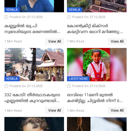
KERALA
KERALA
Posted On 27-12-2025
Posted On 27-12-2025
കണ്ണൂരിൽ യു.പി
കോണ്‍ക്രീറ്റ് മിക്‌സര്‍
സ്വദേശിയുടെ മരണത്തിൽ
കയറ്റിവന്ന ലോറി മറിഞ്ഞു;
അഞ്ചംഗ സംഘത്തിനെതിരെ
രണ്ടുപേര്‍ക്ക് ദാരുണാന്ത്യം;
View All
View All
1 Min Read
1 Min Read
കേസ്; തർക്കമുണ്ടായത്
അപകടം കണ്ണൂരിൽ
ഫേഷ്യലിന് 300 രൂപ
ആവശ്യപ്പെട്ടതിനെച്ചൊല്ലി
KERALA
LATEST NEWS
Posted On 27-12-2025
Posted On 27-12-2025
332 കോടി! തീർത്ഥാടകരുടെ
രാവിലെ 11മണി മുതൽ
എണ്ണത്തിൽ കുറവുണ്ടായിട്ടും
കണ്ടിട്ടില്ല; ചിറ്റൂരിൽ നിന്ന് 6
ശബരിമലയിൽ വരുമാനം
വയസ്സുകാരനെ കാണാതായി
View All
View All
1 Min Read
1 Min Read
കുതിച്ചുയരുന്നു