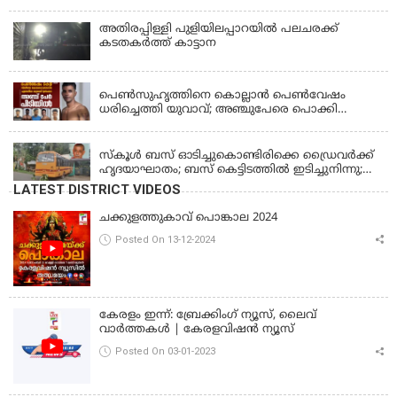
അതിരപ്പിള്ളി പുളിയിലപ്പാറയിൽ പലചരക്ക്
കടതകർത്ത് കാട്ടാന
KERALA
പെണ്‍സുഹൃത്തിനെ കൊല്ലാന്‍ പെണ്‍വേഷം
ധരിച്ചെത്തി യുവാവ്; അഞ്ചുപേരെ പൊക്കി
പൊലീസ്
KERALA
സ്കൂൾ ബസ് ഓടിച്ചുകൊണ്ടിരിക്കെ ഡ്രൈവർക്ക്
ഹൃദയാഘാതം; ബസ് കെട്ടിടത്തിൽ ഇടിച്ചുനിന്നു;
ഡ്രൈവർ മരിച്ചു, രണ്ട് കുട്ടികൾക്ക് പരിക്ക്
LATEST DISTRICT VIDEOS
ചക്കുളത്തുകാവ് പൊങ്കാല 2024
Posted On 13-12-2024
കേരളം ഇന്ന്: ബ്രേക്കിംഗ് ന്യൂസ്, ലൈവ്
വാർത്തകൾ | കേരളവിഷൻ ന്യൂസ്
Posted On 03-01-2023