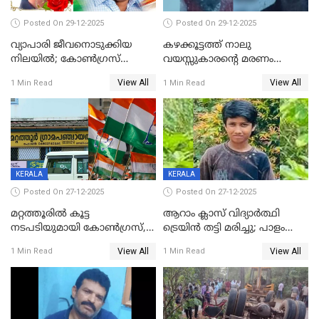
Posted On 29-12-2025
Posted On 29-12-2025
വ്യാപാരി ജീവനൊടുക്കിയ
കഴക്കൂട്ടത്ത് നാലു
നിലയില്‍; കോണ്‍ഗ്രസ്
വയസ്സുകാരന്റെ മരണം
കൗണ്‍സിലറുടെ
കൊലപാതകം: അമ്മയും
View All
View All
1 Min Read
1 Min Read
മാനസികപീഡനമെന്ന് കുറിപ്പ്
സുഹൃത്തും പൊലീസ്
കസ്റ്റഡിയിൽ
KERALA
KERALA
Posted On 27-12-2025
Posted On 27-12-2025
മറ്റത്തൂരിൽ കൂട്ട
ആറാം ക്ലാസ് വിദ്യാർത്ഥി
നടപടിയുമായി കോണ്‍ഗ്രസ്,
ട്രെയിൻ തട്ടി മരിച്ചു; പാളം
ബിജെപി പാളയത്തിലെത്തിയ
മുറിച്ചുകടക്കുന്നതിനിടെ
View All
View All
1 Min Read
1 Min Read
എട്ട് പേര്‍ ഉള്‍പ്പെടെ
അപകടം മലപ്പുറത്ത്
പത്തുപേരെ പുറത്താക്കി,
ചൊവ്വന്നൂരിലും നടപടി