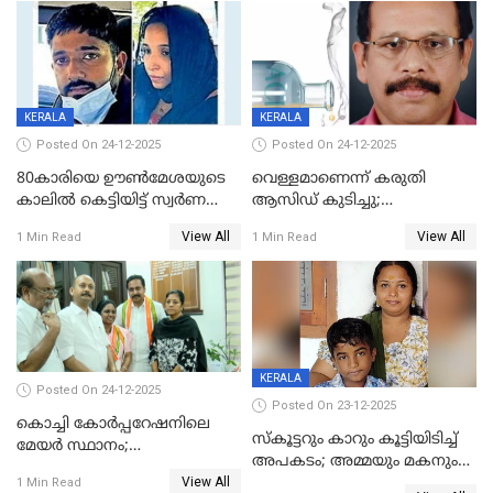
മർദനം
KERALA
KERALA
Posted On 24-12-2025
Posted On 24-12-2025
80കാരിയെ ഊൺമേശയുടെ
വെള്ളമാണെന്ന് കരുതി
കാലിൽ കെട്ടിയിട്ട് സ്വർണവും
ആസിഡ് കുടിച്ചു;
പണവും കവർന്നു;
ചികിത്സയിലിരുന്ന ആള്‍
View All
View All
1 Min Read
1 Min Read
കൊച്ചുമകനും സുഹൃത്തും
മരിച്ചു
അറസ്റ്റിൽ
KERALA
Posted On 24-12-2025
Posted On 23-12-2025
കൊച്ചി കോര്‍പ്പറേഷനിലെ
സ്കൂട്ടറും കാറും കൂട്ടിയിടിച്ച്
മേയര്‍ സ്ഥാനം;
അപകടം; അമ്മയും മകനും
കോണ്‍ഗ്രസില്‍ അതൃപതി
View All
മരിച്ചു, മറ്റൊരു മകൻ
1 Min Read
രൂക്ഷം