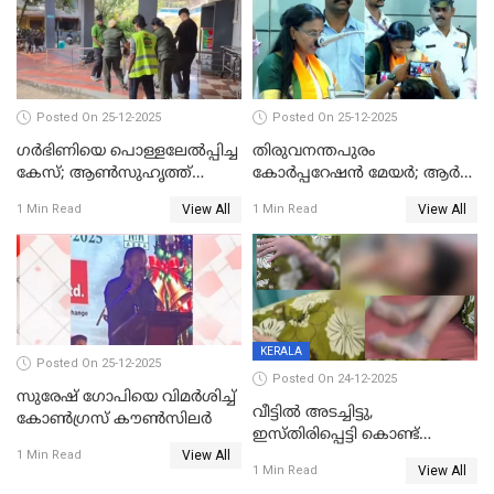
Posted On 25-12-2025
Posted On 25-12-2025
ഗര്‍ഭിണിയെ പൊള്ളലേല്‍പ്പിച്ച
തിരുവനന്തപുരം
കേസ്; ആണ്‍സുഹൃത്ത്
കോര്‍പ്പറേഷന്‍ മേയർ; ആര്‍
പിടിയില്‍
ശ്രീലേഖയ്ക്ക് മുൻതൂക്കം
View All
View All
1 Min Read
1 Min Read
KERALA
Posted On 25-12-2025
Posted On 24-12-2025
സുരേഷ് ഗോപിയെ വിമര്‍ശിച്ച്
വീട്ടിൽ അടച്ചിട്ടു,
കോണ്‍ഗ്രസ് കൗണ്‍സിലര്‍
ഇസ്തിരിപ്പെട്ടി കൊണ്ട്
View All
പൊള്ളിച്ചു; 8 മാസം
1 Min Read
View All
1 Min Read
ഗർഭിണിയായ യുവതിക്ക് ക്രൂര