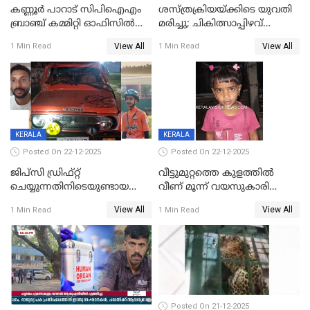
കണ്ണൂർ പാറാട് സിപിഐഎം
ശസ്ത്രക്രിയയ്‌ക്കിടെ യുവതി
ബ്രാഞ്ച് കമ്മിറ്റി ഓഫിസിൽ
മരിച്ചു; ചികിത്സാപ്പിഴവ്
തീയിട്ടു; നേതാക്കളുടെ
ആരോപിച്ച് ബന്ധുക്കൾ;
View All
View All
1 Min Read
1 Min Read
ചിത്രങ്ങളടക്കം കത്തിയ
സംഭവം മാവേലിക്കരയിൽ
നിലയിൽ
KERALA
KERALA
Posted On 22-12-2025
Posted On 22-12-2025
ജിപ്സി ഡ്രിഫ്റ്റ്
വീട്ടുമുറ്റത്തെ കുളത്തിൽ
ചെയ്യുന്നതിനിടെയുണ്ടായ
വീണ് മൂന്ന് വയസുകാരി
അപകടം; 14 വയസുകാരന്
മരിച്ചു
View All
View All
1 Min Read
1 Min Read
ദാരുണാന്ത്യം; ജീപ്സി
ഓടിച്ചയാൾ അറസ്റ്റിൽ.
Posted On 21-12-2025