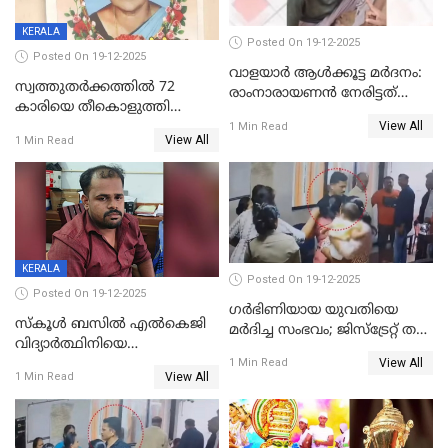
KERALA
Posted On 19-12-2025
Posted On 19-12-2025
വാളയാർ ആൾക്കൂട്ട മർദനം:
സ്വത്തുതര്‍ക്കത്തില്‍ 72
രാംനാരായണൻ നേരിട്ടത്
കാരിയെ തീകൊളുത്തി
കൊടും ക്രൂരത; ശരീരത്തിൽ
View All
കൊന്നു;
1 Min Read
നാൽപ്പതിലേറെ
View All
1 Min Read
ക്രൂരകൊലപാതകത്തില്‍
മുറിവുകളെന്ന് പോസ്റ്റ്‌മോർട്ടം
സഹോദരിപുത്രന് ജീവപര്യന്തം
റിപ്പോർട്ട്
KERALA
Posted On 19-12-2025
Posted On 19-12-2025
ഗര്‍ഭിണിയായ യുവതിയെ
സ്കൂൾ ബസിൽ എൽകെജി
മര്‍ദിച്ച സംഭവം; ജിസ്‌ട്രേറ്റ് തല
വിദ്യാര്‍ത്ഥിനിയെ
അന്വേഷണം വേണമെന്ന്
View All
ലൈംഗികമായി ഉപദ്രവിച്ചു;
1 Min Read
യുവതി
View All
1 Min Read
ക്ലീനര്‍ പിടിയിൽ