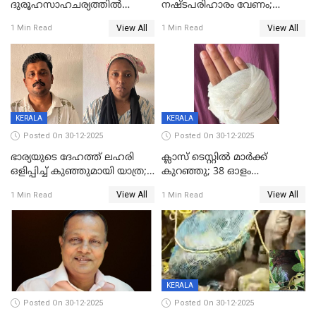
ദുരൂഹസാഹചര്യത്തിൽ
നഷ്ടപരിഹാരം വേണം;
മരിച്ചനിലയിൽ കണ്ടെത്തിയ
ജിസിഡിഎക്ക് വക്കീൽ
View All
View All
1 Min Read
1 Min Read
മലയാളി യുവാവിന്റെ ഭാര്യയും
നോട്ടീസയച്ച് ഉമാ തോമസ്
മരിച്ചു
KERALA
KERALA
Posted On 30-12-2025
Posted On 30-12-2025
ഭാര്യയുടെ ദേഹത്ത് ലഹരി
ക്ലാസ് ടെസ്റ്റിൽ മാർക്ക്
ഒളിപ്പിച്ച് കുഞ്ഞുമായി യാത്ര;
കുറഞ്ഞു; 38 ഓളം
ഓട്ടോ വളഞ്ഞ് ദമ്പതികളെ
വിദ്യാർഥികളെ ട്യൂഷൻ
View All
View All
1 Min Read
1 Min Read
പിടികൂടി പൊലീസ്
സെന്ററിലെ അധ്യാപകന്‍
മർദിച്ചതായി പരാതി
KERALA
Posted On 30-12-2025
Posted On 30-12-2025