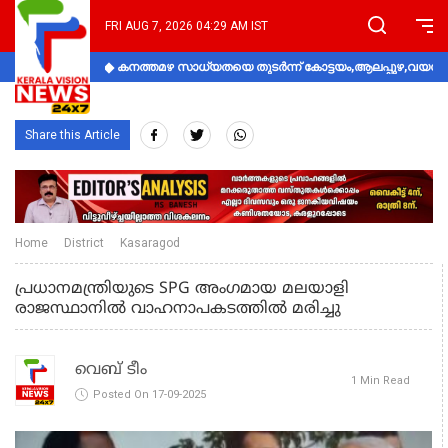
FRI AUG 7, 2026 04:29 AM IST
കനത്തമഴ സാധ്യതയെ തുടർന്ന് കോട്ടയം,ആലപ്പുഴ,വയനാട്
Share this Article
Home
District
Kasaragod
പ്രധാനമന്ത്രിയുടെ SPG അംഗമായ മലയാളി
രാജസ്ഥാനിൽ വാഹനാപകടത്തിൽ മരിച്ചു
വെബ് ടീം
1 Min Read
Posted On 17-09-2025