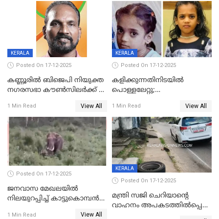
KERALA
KERALA
Posted On 17-12-2025
Posted On 17-12-2025
കണ്ണൂരിൽ ബിജെപി നിയുക്ത
കളിക്കുന്നതിനിടയിൽ
നഗരസഭാ കൗൺസിലർക്ക് 36
പൊള്ളലേറ്റു;
വർഷം തടവുശിക്ഷ
ചികിത്സയിലായിരുന്ന രണ്ടാം
View All
View All
1 Min Read
1 Min Read
ക്ലാസ് വിദ്യാർത്ഥിനി മരിച്ചു
KERALA
Posted On 17-12-2025
Posted On 17-12-2025
ജനവാസ മേഖലയില്‍
മന്ത്രി സജി ചെറിയാന്റെ
നിലയുറപ്പിച്ച് കാട്ടുകൊമ്പന്‍
വാഹനം അപകടത്തിൽപ്പെട്ടു;
പടയപ്പ
View All
മന്ത്രിയും സംഘവും
1 Min Read