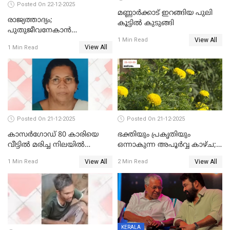
Posted On 22-12-2025
മണ്ണാർക്കാട് ഇറങ്ങിയ പുലി
രാജ്യത്താദ്യം;
കൂട്ടിൽ കുടുങ്ങി
പുതുജീവനേകാൻ
View All
ഷിബുവിന്റെ ഹൃദയം
1 Min Read
View All
1 Min Read
എറണാകുളം സർക്കാർ
ജനറൽ
ആശുപത്രിയിലെത്തിച്ചു
Posted On 21-12-2025
Posted On 21-12-2025
കാസർഗോഡ് 80 കാരിയെ
ഭക്തിയും പ്രകൃതിയും
വീട്ടിൽ മരിച്ച നിലയിൽ
ഒന്നാകുന്ന അപൂര്‍വ്വ കാഴ്ച;
കണ്ടെത്തി
ഭക്തർക്ക്
View All
View All
1 Min Read
2 Min Read
കാഴ്ചാനുഭവമൊരുക്കി
ശബരീ നന്ദനം
KERALA