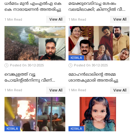
ധർമടം മുൻ എംഎല്‍എ കെ
മയക്കുവെടിവച്ച ശേഷം
കെ നാരായണന്‍ അന്തരിച്ചു
വലയിലാക്കി; കിണറ്റിൽ വീണ
കടുവയെ പുറത്തെത്തിച്ചു
View All
View All
1 Min Read
1 Min Read
KERALA
Posted On 30-12-2025
Posted On 30-12-2025
വെങ്കുളത്ത് വ്യൂ
മോഹന്‍ലാലിന്‍റെ അമ്മ
പോയിന്റിൽനിന്നു വീണ്
ശാന്തകുമാരി അന്തരിച്ചു
യുവാവ് മരിച്ചു
View All
View All
1 Min Read
1 Min Read
KERALA
KERALA