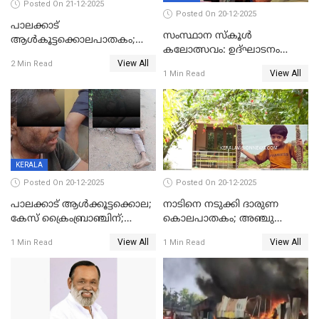
Posted On 21-12-2025
Posted On 20-12-2025
പാലക്കാട്‌
സംസ്ഥാന സ്കൂൾ
ആൾകൂട്ടക്കൊലപാതകം;
കലോത്സവം: ഉദ്ഘാടനം
അന്വേഷണം
View All
മുഖ്യമന്ത്രി, സമാപനത്തിൽ
2 Min Read
ഊർജ്ജിതമാക്കിമാക്കി
View All
1 Min Read
മുഖ്യാതിഥിയായി
ക്രൈംബ്രാഞ്ച്
മോഹൻലാൽ
KERALA
Posted On 20-12-2025
Posted On 20-12-2025
പാലക്കാട് ആൾക്കൂട്ടക്കൊല;
നാടിനെ നടുക്കി ദാരുണ
കേസ് ക്രൈംബ്രാഞ്ചിന്;
കൊലപാതകം; അഞ്ചു
DYSPയുടെ നേതൃത്വത്തിൽ
വയസ്സുകാരനെ 'അമ്മ
View All
View All
1 Min Read
1 Min Read
അന്വേഷിക്കും
കഴുത്തുഞെരിച്ച് കൊന്നു