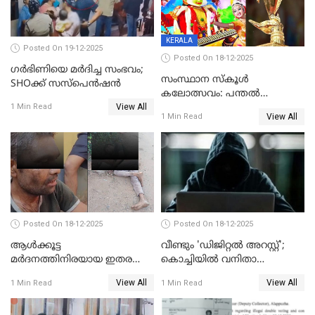
KERALA
Posted On 19-12-2025
Posted On 18-12-2025
ഗര്‍ഭിണിയെ മർദിച്ച സംഭവം;
സംസ്ഥാന സ്കൂൾ
SHOക്ക് സസ്പെൻഷൻ
കലോത്സവം: പന്തൽ
View All
കാൽനാട്ടൽ 20 ന്
1 Min Read
View All
1 Min Read
Posted On 18-12-2025
Posted On 18-12-2025
ആൾക്കൂട്ട
വീണ്ടും 'ഡിജിറ്റല്‍ അറസ്റ്റ്';
മർദനത്തിനിരയായ ഇതര
കൊച്ചിയില്‍ വനിതാ
സംസ്ഥാന തൊഴിലാളി മരിച്ചു;
ഡോക്ടര്‍ക്ക് നഷ്ടമായത് 6.38
View All
View All
1 Min Read
1 Min Read
നടുക്കുന്ന സംഭവം
കോടി രൂപ
വാളയാറിൽ