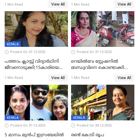
തൂങ്ങിമരിച്ച നിലയില്‍;
View All
View All
1 Min Read
1 Min Read
സംഭവം കൈതപ്പൊയിലില്‍
KERALA
Posted On 31-12-2025
Posted On 31-12-2025
പത്താം ക്ലാസ്സ് വിദ്യാര്‍ഥിനി
റെയിൽവേ സ്റ്റേഷനിൽ
ജീവനൊടുക്കി;15കാരിയെ
ബന്ധുവിനെ കൊണ്ടാക്കി
കണ്ടെത്തിയത്
മടങ്ങുന്നതിനിടെ ടോറസ്സ്
View All
View All
1 Min Read
1 Min Read
കിടപ്പുമുറിയില്‍ തൂങ്ങി മരിച്ച
ലോറി സ്കൂട്ടറിൽ ഇടിച്ചു :
നിലയിൽ
യുവതിക്ക് ദാരുണാന്ത്യം
KERALA
KERALA
Posted On 31-12-2025
Posted On 30-12-2025
5 മാസം മുൻപ് ഇസ്രയേലിൽ
രണ്ട് കോടി രൂപ