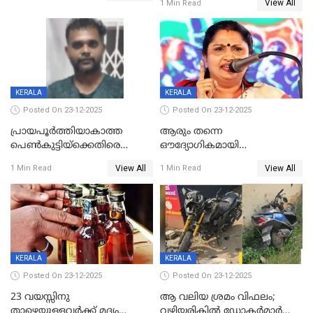
View All
1 Min Read
ഗുരുതരാവസ്ഥയിൽ
KERALA
KERALA
Posted On 23-12-2025
Posted On 23-12-2025
പ്രായപൂർത്തിയാകാത്ത
ആരും തന്നെ
പെൺകുട്ടിയ്ക്കെതിരെ
ഔദ്യോഗികമായി
ലൈംഗികാതിക്രമം; 36കാരന്
അറിയിച്ചിട്ടില്ല, മേയറെ
View All
View All
1 Min Read
1 Min Read
59 വർഷം തടവും 90,൦൦൦ രൂപ
കണ്ടെത്താൻ ഇന്ന് കോർ
പിഴയും ശിക്ഷ
കമ്മിറ്റി കൂടിയില്ല';
അതൃപ്തിയുമായി ദീപ്തി മേരി
വർഗീസ്
KERALA
KERALA
Posted On 23-12-2025
Posted On 23-12-2025
23 വയസ്സിനു
ആ വലിയ ശ്രമം വിഫലം;
താഴെയുള്ളവർക്ക് മദ്യം
വഴിയരികില്‍ ‌ഡോക്ടര്‍മാര്‍