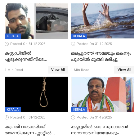
KERALA
KERALA
Posted On 31-12-2025
Posted On 31-12-2025
കസ്റ്റഡിയിൽ
മലപ്പുറത്ത് അമ്മയും മകനും
എടുക്കുന്നതിനിടെ
പുഴയിൽ മുങ്ങി മരിച്ചു
വിലങ്ങുമായി രക്ഷപ്പെട്ട
View All
View All
1 Min Read
1 Min Read
വധശ്രമക്കേസ് പ്രതി പിടിയിൽ
KERALA
KERALA
Posted On 31-12-2025
Posted On 31-12-2025
യുവതി വാടകയ്ക്ക്
കണ്ണൂരിൽ കെ സുധാകരൻ
താമസിക്കുന്ന ഫ്ലാറ്റില്‍
സ്ഥാനാർഥിയായേക്കും