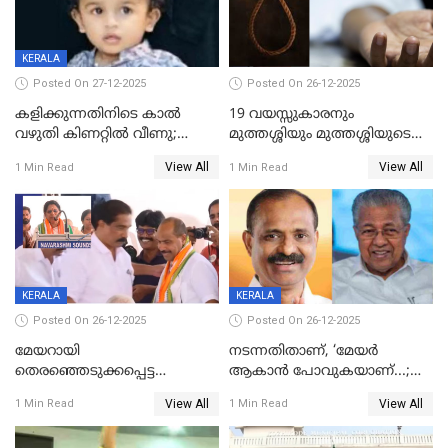
KERALA
Posted On 27-12-2025
Posted On 26-12-2025
കളിക്കുന്നതിനിടെ കാൽ
19 വയസ്സുകാരനും
വഴുതി കിണറ്റിൽ വീണു;
മുത്തശ്ശിയും മുത്തശ്ശിയുടെ
ഒന്നര വയസ്സുകാരന്
സഹോദരിയും വീട്ടിൽ തൂങ്ങി
View All
View All
1 Min Read
1 Min Read
ദാരുണാന്ത്യം
മരിച്ചനിലയിൽ
KERALA
KERALA
Posted On 26-12-2025
Posted On 26-12-2025
മേയറായി
നടന്നതിതാണ്, ‘മേയർ
തെരഞ്ഞെടുക്കപ്പെട്ട
ആകാൻ പോവുകയാണ്...;
ശേഷമുള്ള പി ഇന്ദിരയുടെ
ആവട്ടെ, അഭിനന്ദനങ്ങൾ’;
View All
View All
1 Min Read
1 Min Read
ആദ്യ വോട്ട് അസാധു; കണ്ണൂർ
മുഖ്യമന്ത്രിയുടെ ഓഫീസ്
ഡെപ്യൂട്ടി മേയർ സ്ഥാനത്ത്
തന്നെ വിശദീകരിയ്ക്കുന്നു;