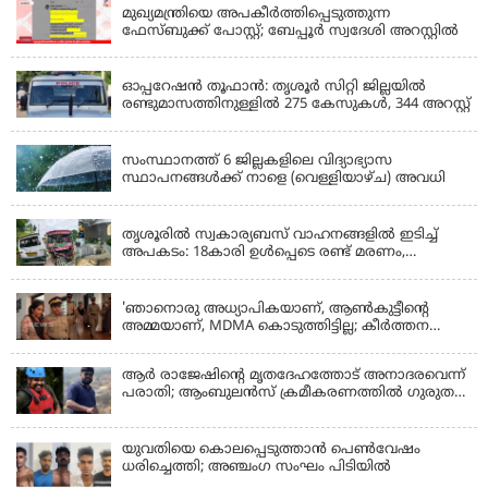
മുഖ്യമന്ത്രിയെ അപകീർത്തിപ്പെടുത്തുന്ന
ഫേസ്‌ബുക്ക് പോസ്റ്റ്; ബേപ്പൂർ സ്വദേശി അറസ്റ്റിൽ
KERALA
ഓപ്പറേഷൻ തൂഫാൻ: തൃശൂർ സിറ്റി ജില്ലയിൽ
രണ്ടുമാസത്തിനുള്ളിൽ 275 കേസുകൾ, 344 അറസ്റ്റ്
KERALA
സംസ്ഥാനത്ത് 6 ജില്ലകളിലെ വിദ്യാഭ്യാസ
സ്ഥാപനങ്ങൾക്ക് നാളെ (വെള്ളിയാഴ്ച) അവധി
KERALA
തൃശൂരിൽ സ്വകാര്യബസ് വാഹനങ്ങളില്‍ ഇടിച്ച്
അപകടം: 18കാരി ഉൾപ്പെടെ രണ്ട് മരണം,
പത്തോളം പേർക്ക് പരിക്ക്
KERALA
'ഞാനൊരു അധ്യാപികയാണ്, ആണ്‍കുട്ടീന്റെ
അമ്മയാണ്‌, MDMA കൊടുത്തിട്ടില്ല; കീർത്തന
മാധ്യമങ്ങളോട്; പൊലീസ് കസ്റ്റഡിയിൽ വിട്ട്
കോടതി, ജാമ്യാപേക്ഷ തള്ളി
ആര്‍ രാജേഷിന്റെ മൃതദേഹത്തോട് അനാദരവെന്ന്
പരാതി; ആംബുലന്‍സ് ക്രമീകരണത്തില്‍ ഗുരുതര
വീഴ്ച; മൃതദേഹം ചാവക്കാട് വരെ എത്തിച്ചത്
ഫ്രീസര്‍ സംവിധാനം ഇല്ലാതെയെന്നും ആരോപണം
യുവതിയെ കൊലപ്പെടുത്താൻ പെൺവേഷം
ധരിച്ചെത്തി; അഞ്ചംഗ സംഘം പിടിയിൽ