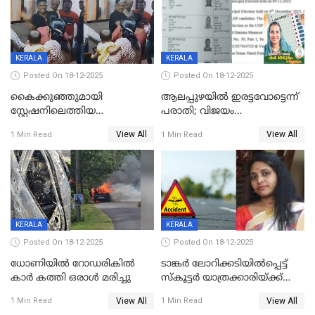
KERALA
KERALA
Posted On 18-12-2025
Posted On 18-12-2025
കൈക്കുഞ്ഞുമായി
ആലപ്പുഴയിൽ ഇരട്ടവോട്ടെന്ന്
സ്റ്റേഷനിലെത്തിയ
പരാതി; വിജയം
യുവതിയ്ക്ക് മർദ്ദനം; സിഐ
റദ്ദാക്കണമെന്ന് വലിയമരം
View All
View All
1 Min Read
1 Min Read
കരണത്തടിച്ചു; CC ടിവി
വാർഡിലെ എൽഡിഎഫ്
ദൃശ്യങ്ങൾ പുറത്ത്
സ്ഥാനാർത്ഥി
KERALA
KERALA
Posted On 18-12-2025
Posted On 18-12-2025
ധോണിയിൽ റോഡരികിൽ
ടാങ്കർ ലോറിക്കടിയിൽപ്പെട്ട്
കാർ കത്തി ഒരാൾ മരിച്ചു
സ്കൂട്ടർ യാത്രക്കാരിയ്ക്ക്
ദാരുണാന്ത്യം; അപകടം
View All
View All
1 Min Read
1 Min Read
കണ്ടോത്ത് ദേശീയ പാതയിൽ