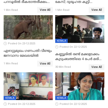
പറവൂരില്‍ ഭീകരാന്തരീക്ഷം
കേസ്; ദുരൂഹത കൂട്ടി
സൃഷ്ടിച്ച് കുട്ടി ലഹരിസംഘം
വിദേശവ്യവസായിയുടെ മൊഴി
View All
View All
1 Min Read
1 Min Read
KERALA
Posted On 23-12-2025
Posted On 22-12-2025
ഏഴാറ്റുമുഖം ഗണപതി വീണ്ടും
കണ്ണൂരിൽ രണ്ട് മക്കളടക്കം
ജനവാസ മേഖലയിൽ
കുടുംബത്തിലെ 4 പേർ മരിച്ച
View All
നിലയിൽ
1 Min Read
View All
30 Min Read
KERALA
KERALA
Posted On 22-12-2025
Posted On 22-12-2025