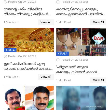
Posted On 29-12-2025
Posted On 29-12-2025
വേടന്റെ പരിപാടിക്കിടെ
കാൽമുട്ടിനൊപ്പം വെള്ളം,
തിക്കും തിരക്കും; കുട്ടികള്‍
ഒന്നാം ക്ലാസുകാരി പുഴയിൽ
ഉള്‍പ്പെടെ നിരവധി പേര്‍ക്ക്
മുങ്ങി മരിച്ചു; ദാരുണ സംഭവം
View All
View All
1 Min Read
1 Min Read
പരിക്ക്; പാളം മറികടന്ന
കുട്ടികൾക്കൊപ്പം
യുവാവ് ട്രെയിന്‍ തട്ടി മരിച്ചു
കളിക്കുന്നതിനിടെ
KERALA
KERALA
Posted On 29-12-2025
Posted On 29-12-2025
ഇന്ന് മാറിമറിഞ്ഞത് ഏഴു
'ഫിറ്റായാൽ' അളവ്
തവണ; ഒരാഴ്ചയ്ക്ക് ശേഷം
കുറയും,'സ്‌മോൾ കുറവ്
സ്വർണവിലയിൽ ഇടിവ്
View All
പിടികൂടി; ബാറിന് 25,000 രൂപ
1 Min Read
View All
1 Min Read
പിഴ