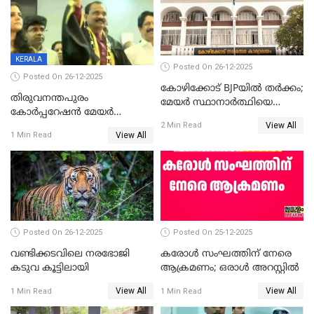
താഹിറിന് വിജയം
സത്യമിതാണ്
KERALA
Posted On 26-12-2025
Posted On 26-12-2025
കോഴിക്കോട് BJPയിൽ തർക്കം;
തിരുവനന്തപുരം
മേയർ സ്ഥാനാർത്ഥിയെ
കോര്‍പ്പറേഷന്‍ മേയര്‍
പരസ്യമായി പ്രഖ്യാപിച്ചില്ല
View All
തെരഞ്ഞെടുപ്പ്; സിപിഐഎം
2 Min Read
View All
1 Min Read
ഹൈക്കോടതിയിലേക്ക്;
സത്യപ്രതിജ്ഞ ചടങ്ങില്‍
ചട്ടലംഘനമെന്ന് പാർട്ടി
Posted On 26-12-2025
Posted On 25-12-2025
വണ്ടിക്കടവിലെ നരഭോജി
കരോള്‍ സംഘത്തിന് നേരെ
കടുവ കൂട്ടിലായി
ആക്രമണം; ഒരാള്‍ അറസ്റ്റില്‍
View All
View All
1 Min Read
1 Min Read