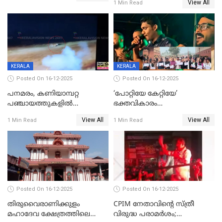
View All
1 Min Read
രക്ഷപ്പെട്ടത് തലനാരിടയ്ക്ക്
KERALA
KERALA
Posted On 16-12-2025
Posted On 16-12-2025
പനമരം, കണിയാമ്പറ്റ
‘പോറ്റിയേ കേറ്റിയേ’
പഞ്ചായത്തുകളിൽ
ഭക്തവികാരം
ബുധനാഴ്ച വിദ്യാഭ്യാസ
വ്രണപ്പെടുത്തിയെന്നു
View All
View All
1 Min Read
1 Min Read
സ്ഥാപനങ്ങൾക്ക് അവധി
ഡിജിപിക്ക് പരാതി; ശക്തമായ
നടപടി വേണമെന്നു
സിപിഐഎമ്മും
Posted On 16-12-2025
Posted On 16-12-2025
തിരുവൈരാണിക്കുളം
CPIM നേതാവിൻ്റെ സ്ത്രീ
മഹാദേവ ക്ഷേത്രത്തിലെ
വിരുദ്ധ പരാമർശം;