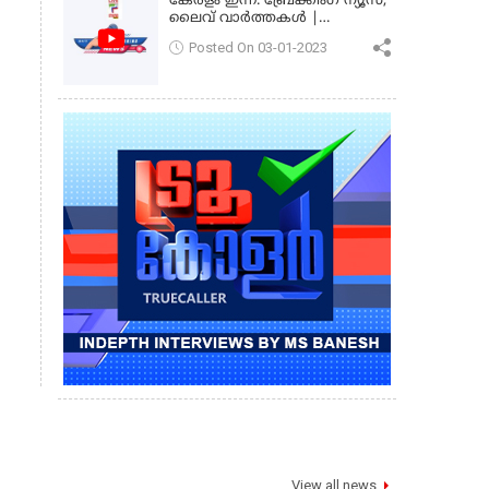
കേരളം ഇന്ന്: ബ്രേക്കിംഗ് ന്യൂസ്,
ലൈവ് വാർത്തകൾ |
കേരളവിഷൻ ന്യൂസ്
Posted On 03-01-2023
View all news