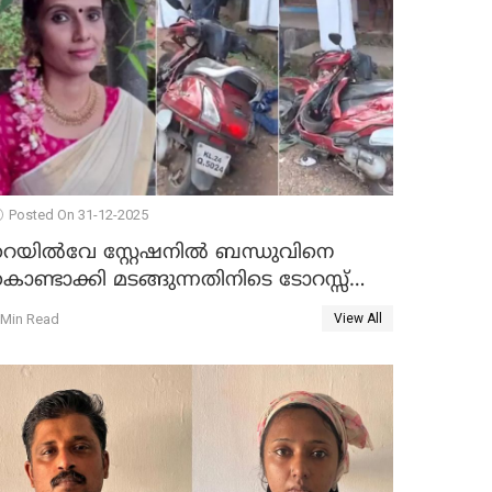
Posted On 31-12-2025
റെയിൽവേ സ്റ്റേഷനിൽ ബന്ധുവിനെ
ൊണ്ടാക്കി മടങ്ങുന്നതിനിടെ ടോറസ്സ്
ോറി സ്കൂട്ടറിൽ ഇടിച്ചു : യുവതിക്ക്
 Min Read
View All
ാരുണാന്ത്യം