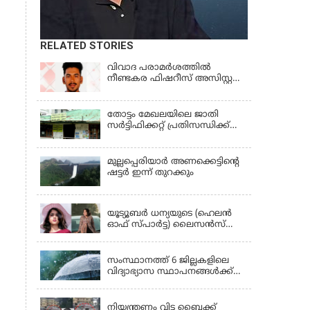
RELATED STORIES
വിവാദ പരാമര്‍ശത്തില്‍
നീണ്ടകര ഫിഷറീസ് അസിസ്റ്റന്റ്
ഡയറക്ടര്‍ക്കെതിരെ നടപടി
തോട്ടം മേഖലയിലെ ജാതി
സര്‍ട്ടിഫിക്കറ്റ് പ്രതിസന്ധിക്ക്
പരിഹാരം
മുല്ലപ്പെരിയാര്‍ അണക്കെട്ടിൻ്റെ
ഷട്ടര്‍ ഇന്ന് തുറക്കും
KERALA
യൂട്യൂബർ ധന്യയുടെ (ഹെലൻ
ഓഫ് സ്പാർട്ട) ലൈസൻസ്
സസ്‌പെൻഡ് ചെയ്തു
KERALA
സംസ്ഥാനത്ത് 6 ജില്ലകളിലെ
വിദ്യാഭ്യാസ സ്ഥാപനങ്ങൾക്ക്
നാളെ (ശനി) അവധി; രണ്ട്
KERALA
ജില്ലകളിൽ അവധി
പ്രൊഫഷണൽ കോളേജുകൾ
നിയന്ത്രണം വിട്ട ബൈക്ക്