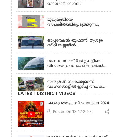
ഒഴികെ
റോഡിൽ തെന്നി
ബസിനടിയിലേക്ക് മറിഞ്ഞ്
KERALA
യുവതിക്ക് ദാരുണാന്ത്യം
മുഖ്യമന്ത്രിയെ
അപകീർത്തിപ്പെടുത്തുന്ന
ഫേസ്‌ബുക്ക് പോസ്റ്റ്; ബേപ്പൂർ
KERALA
സ്വദേശി അറസ്റ്റിൽ
ഓപ്പറേഷൻ തൂഫാൻ: തൃശൂർ
സിറ്റി ജില്ലയിൽ
രണ്ടുമാസത്തിനുള്ളിൽ 275
KERALA
കേസുകൾ, 344 അറസ്റ്റ്
സംസ്ഥാനത്ത് 6 ജില്ലകളിലെ
വിദ്യാഭ്യാസ സ്ഥാപനങ്ങൾക്ക്
നാളെ (വെള്ളിയാഴ്ച) അവധി
KERALA
തൃശൂരിൽ സ്വകാര്യബസ്
വാഹനങ്ങളില്‍ ഇടിച്ച് അപകടം:
18കാരി ഉൾപ്പെടെ രണ്ട് മരണം,
LATEST DISTRICT VIDEOS
പത്തോളം പേർക്ക് പരിക്ക്
ചക്കുളത്തുകാവ് പൊങ്കാല 2024
Posted On 13-12-2024