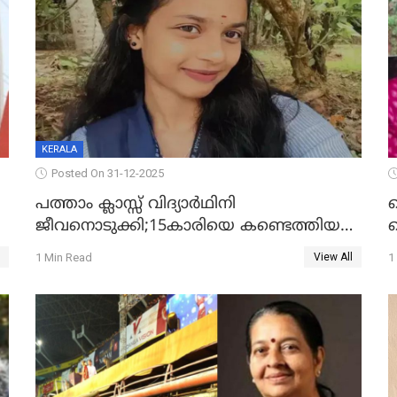
KERALA
Posted On 31-12-2025
പത്താം ക്ലാസ്സ് വിദ്യാര്‍ഥിനി
ജീവനൊടുക്കി;15കാരിയെ കണ്ടെത്തിയത്
ക
കിടപ്പുമുറിയില്‍ തൂങ്ങി മരിച്ച നിലയിൽ
ല
1 Min Read
1
View All
ദ