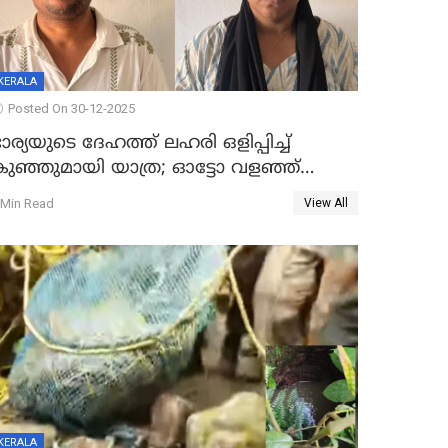
KERALA
Posted On 30-12-2025
ാര്യയുടെ ദേഹത്ത് ലഹരി ഒളിപ്പിച്ച്
കുഞ്ഞുമായി യാത്ര; ഓട്ടോ വളഞ്ഞ്
ദമ്പതികളെ പിടികൂടി പൊലീസ്
 Min Read
View All
KERALA