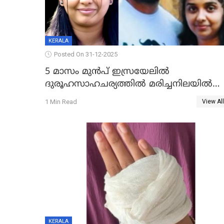
KERALA
Posted On 31-12-2025
5 മാസം മുൻപ് ഇസ്രയേലിൽ
ദുരൂഹസാഹചര്യത്തിൽ മരിച്ചനിലയിൽ
കണ്ടെത്തിയ മലയാളി യുവാവിന്റെ
1 Min Read
View All
ഭാര്യയും മരിച്ചു
KERALA