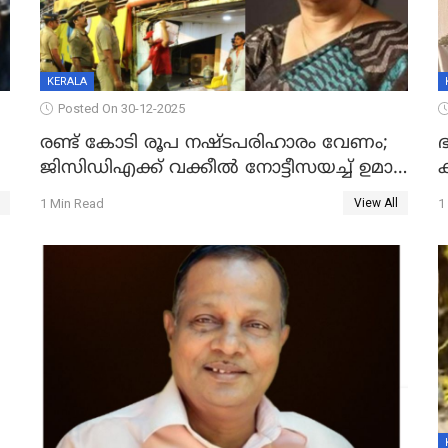
KERALA
Posted On 30-12-2025
രണ്ട് കോടി രൂപ നഷ്ടപരിഹാരം വേണം;
ഭ
ജിസിഡിഎക്ക് വക്കീൽ നോട്ടീസയച്ച് ഉമാ
തോമസ്
1 Min Read
1
View All