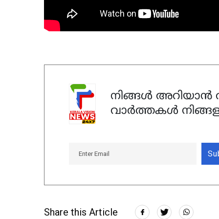
നിങ്ങൾ അറിയാൻ ആ
വാർത്തകൾ നിങ്ങള
Su
Share this Article